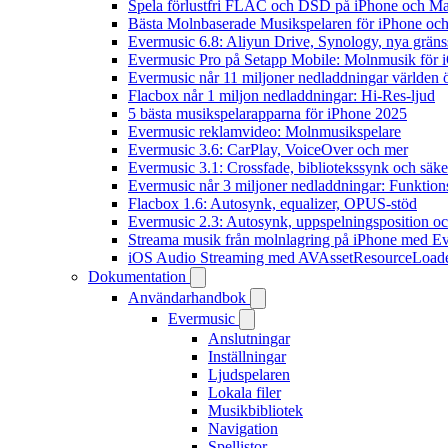
Spela förlustfri FLAC och DSD på iPhone och M
Bästa Molnbaserade Musikspelaren för iPhone och
Evermusic 6.8: Aliyun Drive, Synology, nya gränssn
Evermusic Pro på Setapp Mobile: Molnmusik för 
Evermusic når 11 miljoner nedladdningar världen 
Flacbox når 1 miljon nedladdningar: Hi-Res-ljud
5 bästa musikspelarapparna för iPhone 2025
Evermusic reklamvideo: Molnmusikspelare
Evermusic 3.6: CarPlay, VoiceOver och mer
Evermusic 3.1: Crossfade, bibliotekssynk och säke
Evermusic når 3 miljoner nedladdningar: Funktion
Flacbox 1.6: Autosynk, equalizer, OPUS-stöd
Evermusic 2.3: Autosynk, uppspelningsposition oc
Streama musik från molnlagring på iPhone med E
iOS Audio Streaming med AVAssetResourceLoad
Dokumentation
Användarhandbok
Evermusic
Anslutningar
Inställningar
Ljudspelaren
Lokala filer
Musikbibliotek
Navigation
Spellistor