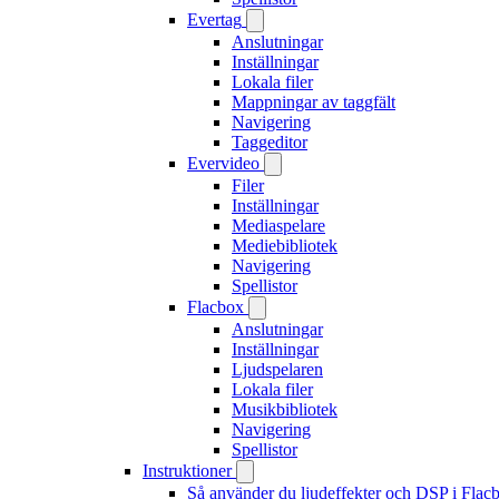
Evertag
Anslutningar
Inställningar
Lokala filer
Mappningar av taggfält
Navigering
Taggeditor
Evervideo
Filer
Inställningar
Mediaspelare
Mediebibliotek
Navigering
Spellistor
Flacbox
Anslutningar
Inställningar
Ljudspelaren
Lokala filer
Musikbibliotek
Navigering
Spellistor
Instruktioner
Så använder du ljudeffekter och DSP i Fla