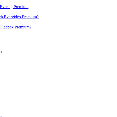
h Evertag Premium
och Evervideo Premium?
h Flacbox Premium?
re