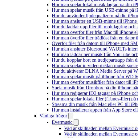
Hur man spelar lokal musik lagrad pa din iP
Hur man spelar musik från USB-minne på 
Hur du använder ljudequalizern på din iPh
Hur man ansluter ett USB-minne till iPhone o
Hur du laddar upp filer till molnlagring och 
Hur man överför filer från Mac till iPhone e
Hur man överför filer trådlöst från en dator
Överför filer från datorn till iPhone med SM
Hur man ansluter Bluesound VAULTs interna
Hur man laddar ner musik från YouTube och 
Hur du kopplar bort en tredjepartsapp från 
Hur man spelar in video medan musik spela
Hur du aktiverar DLNA Media Server på Wi
Hur man spelar musik på iPhone från WD
Hur man överför musikfiler från dator till 
Spela musik från Dropbox på din iPhone när 
Hur man redigerar ID3-taggar på iPhone o
Hur man spelar lokala filer (iTunes-filer) p
Streama din musik från Mac eller PC till 
Hur man installerar appen från App Store el
Vanliga frågor
Evermusic
Vad är skillnaden mellan Evermusic 
Vad är skillnaden mellan Evermusic