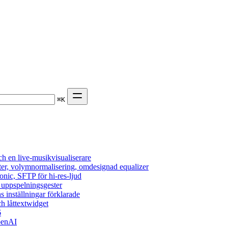
⌘
K
h en live-musikvisualiserare
ter, volymnormalisering, omdesignad equalizer
onic, SFTP för hi-res-ljud
, uppspelningsgester
s inställningar förklarade
h låttextwidget
6
penAI