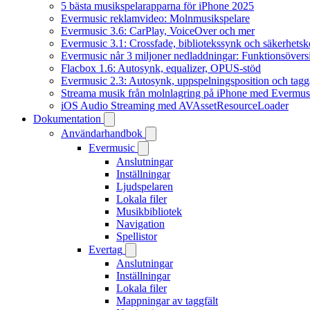
5 bästa musikspelarapparna för iPhone 2025
Evermusic reklamvideo: Molnmusikspelare
Evermusic 3.6: CarPlay, VoiceOver och mer
Evermusic 3.1: Crossfade, bibliotekssynk och säkerhetsk
Evermusic når 3 miljoner nedladdningar: Funktionsövers
Flacbox 1.6: Autosynk, equalizer, OPUS-stöd
Evermusic 2.3: Autosynk, uppspelningsposition och tagg
Streama musik från molnlagring på iPhone med Evermus
iOS Audio Streaming med AVAssetResourceLoader
Dokumentation
Användarhandbok
Evermusic
Anslutningar
Inställningar
Ljudspelaren
Lokala filer
Musikbibliotek
Navigation
Spellistor
Evertag
Anslutningar
Inställningar
Lokala filer
Mappningar av taggfält