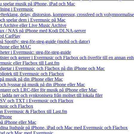
du spelar musik på iPhone, iPad och Mac
lning i Evermusic
efterklang, delay, distorsion, kompressor, crossfeed och volymnormalise
och spelar dem i Evermusic på Mac
et Archive eller Live Music Archive
Linux / NAS på iPhone med Kodi DLNA-server
ed CarPlay
å Spotify: steg-för-steg-guide (mobil och dator)
 iPhone eller MAC
heter i Evermusic: steg-för-steg-guide
rtister och genrer i Evermusic och Flacbox och överför till en annan enh
music eller Flacbox till Last.fm
getar i Evermusic och Flacbox på din iPhone och Mac
ibliotek till Evermusic och Flacbox
på musik på din iPhone eller Mac
h lyssnar på musik på din iPhone eller Mac
tarer och LRC-filer för musik på iPhone eller Mac
ladda ner och synkronisera från molnet till lokala filer
 CSV och TXT i Evermusic och Flacbox
music och Flacbox
rån Evermusic & Flacbox till Last.fm
iPhone
på iPhone eller Mac
ll dina ljudspår på iPhone, iPad och Mac med Evermusic och Flacbox
 iPad och Mac med Evermusic