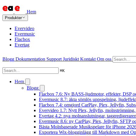
Hem
Produkter
Evervideo
Evermusic
Flacbox
Evertag
Blogg
Dokumentation
Support
Juridiskt
Kontakt
Om oss
⌘
K
Hem
Blogg
Flacbox 7.6: Ny BASS-ljudmotor, effekter, DSP oc
Evermusic 8.7: äkta sömlös uppspelning, ljudeffek
Flacbox 7.4: omgjord CarPlay, Plex, Jellyfin, Subs
Evervideo 1.7: Nytt Plex, Jellyfin, molnströmning
Evertag 4.2: nya molnanslutningar, taggredigeraren
Evermusic 8.6: ny CarPlay, Plex, Jellyfin, SFTP oc
Bästa Molnbaserade Musikspelare för iPhone 202
Exportera Wix-blogginlägg till Markdown med O