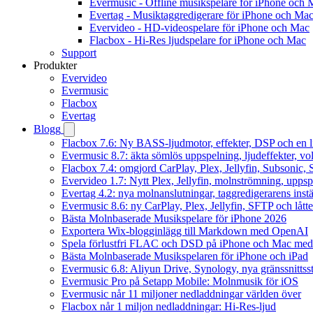
Evermusic - Offline musikspelare för iPhone och 
Evertag - Musiktaggredigerare för iPhone och Ma
Evervideo - HD-videospelare för iPhone och Mac
Flacbox - Hi-Res ljudspelare for iPhone och Mac
Support
Produkter
Evervideo
Evermusic
Flacbox
Evertag
Blogg
Flacbox 7.6: Ny BASS-ljudmotor, effekter, DSP och en l
Evermusic 8.7: äkta sömlös uppspelning, ljudeffekter, v
Flacbox 7.4: omgjord CarPlay, Plex, Jellyfin, Subsonic, S
Evervideo 1.7: Nytt Plex, Jellyfin, molnströmning, uppsp
Evertag 4.2: nya molnanslutningar, taggredigerarens instä
Evermusic 8.6: ny CarPlay, Plex, Jellyfin, SFTP och lått
Bästa Molnbaserade Musikspelare för iPhone 2026
Exportera Wix-blogginlägg till Markdown med OpenAI
Spela förlustfri FLAC och DSD på iPhone och Mac med
Bästa Molnbaserade Musikspelaren för iPhone och iPad
Evermusic 6.8: Aliyun Drive, Synology, nya gränssnittsst
Evermusic Pro på Setapp Mobile: Molnmusik för iOS
Evermusic når 11 miljoner nedladdningar världen över
Flacbox når 1 miljon nedladdningar: Hi-Res-ljud