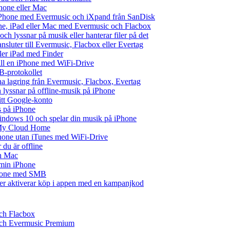
hone eller Mac
iPhone med Evermusic och iXpand från SanDisk
one, iPad eller Mac med Evermusic och Flacbox
ch lyssnar på musik eller hanterar filer på det
ansluter till Evermusic, Flacbox eller Evertag
ller iPad med Finder
 till en iPhone med WiFi-Drive
B-protokollet
 lagring från Evermusic, Flacbox, Evertag
lyssnar på offline-musik på iPhone
ditt Google-konto
s på iPhone
ndows 10 och spelar din musik på iPhone
 My Cloud Home
iPhone utan iTunes med WiFi-Drive
du är offline
ch Mac
å min iPhone
iPhone med SMB
ler aktiverar köp i appen med en kampanjkod
och Flacbox
 och Evermusic Premium