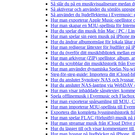
Så slår du på en musikvisualiserare medan 
Så aktiverar och använder du sömlös uppspe
Så använder du ljudeffekterna i Evermusic: 
Hur man exporterar Apple Music-spellistor 
Hur man skapar en M3U-spellista för Intern
Hur du spelar din musik från Mac / PC / 
Hur man spelar sin egen musik på iPhone m
Hur du ändrar albumomslag för lokala låtar p
Hur man redigerar låttexter för ljudfiler på
Hur du överför ditt musikbibliotek mellan en
Hur man arkiverar (ZIP) spellistor, album, a
Hur du scrobblar din musikhistorik från Ever
Hur man använder dynamiska Spelas Nu-wid
Steg-för-steg-guide: Importera ditt iCloud-b
Hur du ansluter Synology NAS och lyssnar 
Hur du ansluter NAS-lagring via WebDAV oc
Hur man visar inbäddade sångtexter, kommen
Spela offlinemusik i Evermusic och Flacbox: 
Hur man exporterar spårsamling till M3U,
Hur man importerar M3U-spellista till Ever
Exportera din kompletta lyssningshistorik f
Hur man spelar FLAC (förlustfri) musik på 
Hur man streamar musik från iCloud Drive 
Hur du lägger till och visar kommentarer ti
Hur man lyssnar på ljudböcker på iPhone,