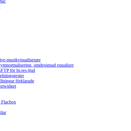
Mac
c
ive-musikvisualiserare
olymnormalisering, omdesignad equalizer
FTP för hi-res-ljud
elningsgester
llningar förklarade
extwidget
 Flacbox
ilar