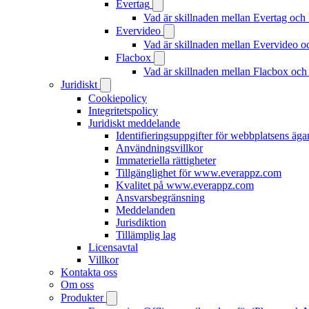
Evertag
Vad är skillnaden mellan Evertag oc
Evervideo
Vad är skillnaden mellan Evervideo 
Flacbox
Vad är skillnaden mellan Flacbox oc
Juridiskt
Cookiepolicy
Integritetspolicy
Juridiskt meddelande
Identifieringsuppgifter för webbplatsens äga
Användningsvillkor
Immateriella rättigheter
Tillgänglighet för www.everappz.com
Kvalitet på www.everappz.com
Ansvarsbegränsning
Meddelanden
Jurisdiktion
Tillämplig lag
Licensavtal
Villkor
Kontakta oss
Om oss
Produkter