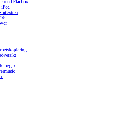
ac med Flacbox
 iPad
ittsstilar
iOS
över
rhetskopiering
söversikt
h taggar
vermusic
er