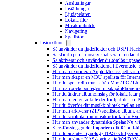
Anslutningar
Inställningar
Ljudspelaren
Lokala filer
Musikbibliotek
Navigering
Spellistor
Instruktioner
Så använder du ljudeffekter och DSP i Fla
Så slår du på en musikvisualiserare medan 
Så aktiverar och använder du sömlös uppspe
Så använder du ljudeffekterna i Evermusic: 
Hur man exporterar Apple Music-spellistor 
Hur man skapar en M3U-spellista för Intern
Hur du spelar din musik från Mac / PC / 
Hur man spelar sin egen musik på iPhone m
Hur du ändrar albumomslag för lokala låtar p
Hur man redigerar låttexter för ljudfiler på
Hur du överför ditt musikbibliotek mellan en
Hur man arkiverar (ZIP) spellistor, album, a
Hur du scrobblar din musikhistorik från Ever
Hur man använder dynamiska Spelas Nu-wid
Steg-för-steg-guide: Importera ditt iCloud-b
Hur du ansluter Synology NAS och lyssnar 
Hur du ansluter NAS-lagring via WebDAV oc