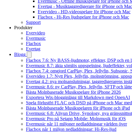
Evermusic - Offline musikspelare för iPhone och 
Evertag - Musiktaggredigerare för iPhone och Ma
Evervideo - HD-videospelare för iPhone och Mac
Flacbox - Hi-Res ljudspelare for iPhone och Mac
Support
Produkter
Evervideo
Evermusic
Flacbox
Evertag
Blogg
Flacbox 7.6: Ny BASS-ljudmotor, effekter, DSP och en l
Evermusic 8.7: äkta sömlös uppspelning, ljudeffekter, v
Flacbox 7.4: omgjord CarPlay, Plex, Jellyfin, Subsonic, S
Evervideo 1.7: Nytt Plex, Jellyfin, molnströmning, uppsp
Evertag 4.2: nya molnanslutningar, taggredigerarens instä
Evermusic 8.6: ny CarPlay, Plex, Jellyfin, SFTP och lått
Bästa Molnbaserade Musikspelare för iPhone 2026
Exportera Wix-blogginlägg till Markdown med OpenAI
Spela förlustfri FLAC och DSD på iPhone och Mac med
Bästa Molnbaserade Musikspelaren för iPhone och iPad
Evermusic 6.8: Aliyun Drive, Synology, nya gränssnittsst
Evermusic Pro på Setapp Mobile: Molnmusik för iOS
Evermusic når 11 miljoner nedladdningar världen över
Flacbox når 1 miljon nedladdningar: Hi-Res-ljud