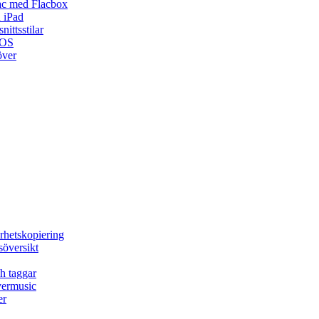
ac med Flacbox
 iPad
ittsstilar
iOS
över
rhetskopiering
söversikt
h taggar
vermusic
er