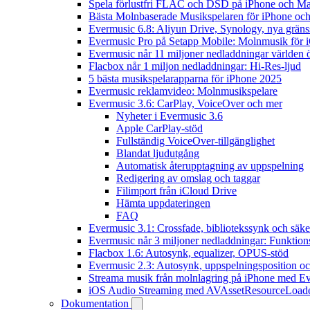
Spela förlustfri FLAC och DSD på iPhone och M
Bästa Molnbaserade Musikspelaren för iPhone och
Evermusic 6.8: Aliyun Drive, Synology, nya gränssn
Evermusic Pro på Setapp Mobile: Molnmusik för 
Evermusic når 11 miljoner nedladdningar världen 
Flacbox når 1 miljon nedladdningar: Hi-Res-ljud
5 bästa musikspelarapparna för iPhone 2025
Evermusic reklamvideo: Molnmusikspelare
Evermusic 3.6: CarPlay, VoiceOver och mer
Nyheter i Evermusic 3.6
Apple CarPlay-stöd
Fullständig VoiceOver-tillgänglighet
Blandat ljudutgång
Automatisk återupptagning av uppspelning
Redigering av omslag och taggar
Filimport från iCloud Drive
Hämta uppdateringen
FAQ
Evermusic 3.1: Crossfade, bibliotekssynk och säke
Evermusic når 3 miljoner nedladdningar: Funktion
Flacbox 1.6: Autosynk, equalizer, OPUS-stöd
Evermusic 2.3: Autosynk, uppspelningsposition oc
Streama musik från molnlagring på iPhone med E
iOS Audio Streaming med AVAssetResourceLoad
Dokumentation