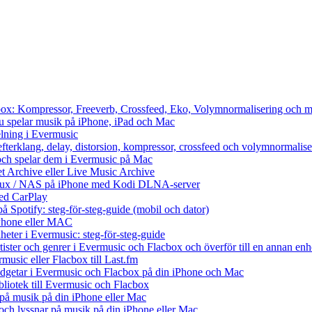
cbox: Kompressor, Freeverb, Crossfeed, Eko, Volymnormalisering och m
du spelar musik på iPhone, iPad och Mac
lning i Evermusic
efterklang, delay, distorsion, kompressor, crossfeed och volymnormalise
och spelar dem i Evermusic på Mac
et Archive eller Live Music Archive
Linux / NAS på iPhone med Kodi DLNA-server
ed CarPlay
å Spotify: steg-för-steg-guide (mobil och dator)
 iPhone eller MAC
heter i Evermusic: steg-för-steg-guide
rtister och genrer i Evermusic och Flacbox och överför till en annan enh
music eller Flacbox till Last.fm
getar i Evermusic och Flacbox på din iPhone och Mac
ibliotek till Evermusic och Flacbox
på musik på din iPhone eller Mac
h lyssnar på musik på din iPhone eller Mac