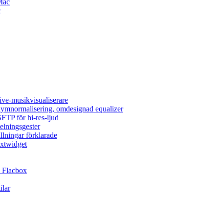
Mac
c
ive-musikvisualiserare
olymnormalisering, omdesignad equalizer
FTP för hi-res-ljud
elningsgester
llningar förklarade
extwidget
 Flacbox
ilar