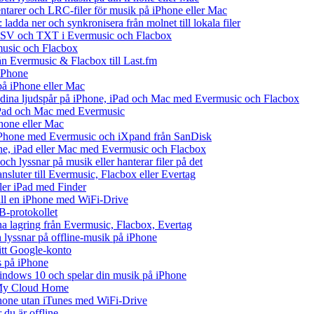
tarer och LRC-filer för musik på iPhone eller Mac
ladda ner och synkronisera från molnet till lokala filer
 CSV och TXT i Evermusic och Flacbox
music och Flacbox
rån Evermusic & Flacbox till Last.fm
iPhone
på iPhone eller Mac
ll dina ljudspår på iPhone, iPad och Mac med Evermusic och Flacbox
 iPad och Mac med Evermusic
hone eller Mac
iPhone med Evermusic och iXpand från SanDisk
one, iPad eller Mac med Evermusic och Flacbox
ch lyssnar på musik eller hanterar filer på det
ansluter till Evermusic, Flacbox eller Evertag
ller iPad med Finder
 till en iPhone med WiFi-Drive
B-protokollet
 lagring från Evermusic, Flacbox, Evertag
lyssnar på offline-musik på iPhone
ditt Google-konto
s på iPhone
ndows 10 och spelar din musik på iPhone
 My Cloud Home
iPhone utan iTunes med WiFi-Drive
du är offline