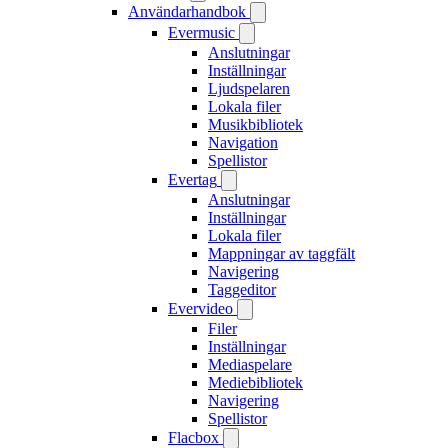
Användarhandbok
Evermusic
Anslutningar
Inställningar
Ljudspelaren
Lokala filer
Musikbibliotek
Navigation
Spellistor
Evertag
Anslutningar
Inställningar
Lokala filer
Mappningar av taggfält
Navigering
Taggeditor
Evervideo
Filer
Inställningar
Mediaspelare
Mediebibliotek
Navigering
Spellistor
Flacbox