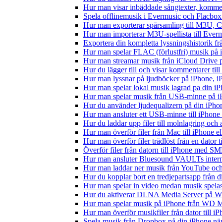
Hur man visar inbäddade sångtexter, kommen
Spela offlinemusik i Evermusic och Flacbox: 
Hur man exporterar spårsamling till M3U,
Hur man importerar M3U-spellista till Ever
Exportera din kompletta lyssningshistorik f
Hur man spelar FLAC (förlustfri) musik på 
Hur man streamar musik från iCloud Drive 
Hur du lägger till och visar kommentarer ti
Hur man lyssnar på ljudböcker på iPhone,
Hur man spelar lokal musik lagrad pa din iP
Hur man spelar musik från USB-minne på 
Hur du använder ljudequalizern på din iPh
Hur man ansluter ett USB-minne till iPhone o
Hur du laddar upp filer till molnlagring och 
Hur man överför filer från Mac till iPhone e
Hur man överför filer trådlöst från en dator
Överför filer från datorn till iPhone med SM
Hur man ansluter Bluesound VAULTs interna
Hur man laddar ner musik från YouTube och 
Hur du kopplar bort en tredjepartsapp från 
Hur man spelar in video medan musik spela
Hur du aktiverar DLNA Media Server på Wi
Hur man spelar musik på iPhone från WD
Hur man överför musikfiler från dator till 
Spela musik från Dropbox på din iPhone när 