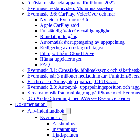
5 bästa musikspelarapparna för iPhone 2025
Evermusic reklamvideo: Molnmusikspelare
Evermusic 3.6: CarPlay, VoiceOver och mer
Nyheter i Evermusic 3.6
Apple CarPlay-stöd
Fullständig VoiceOver-tillgänglighet
Blandat ljudutgång
Automatisk återupptagning av uppspelning
Redigering av omslag och taggar
Filimport från iCloud Drive
Hämta uppdateringen
FAQ
Evermusic 3.1: Crossfade, bibliotekssynk och säkerhetsk
Evermusic når 3 miljoner nedladdningar: Funktionsövers
Flacbox 1.6: Autosynk, equalizer, OPUS-stöd
Evermusic 2.3: Autosynk, uppspelningsposition och tagg
Streama musik från molnlagring på iPhone med Evermus
iOS Audio Streaming med AVAssetResourceLoader
Dokumentation
Användarhandbok
Evermusic
Anslutningar
Inställningar
Ljudspelaren