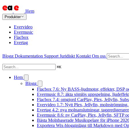
Hem
Produkter
Evervideo
Evermusic
Flacbox
Evertag
Blogg
Dokumentation
Support
Juridiskt
Kontakt
Om oss
⌘
K
Hem
Blogg
Flacbox 7.6: Ny BASS-ljudmotor, effekter, DSP oc
Evermusic 8.7: äkta sömlös uppspelning, ljudeffek
Flacbox 7.4: omgjord CarPlay, Plex, Jellyfin, Subs
Evervideo 1.7: Nytt Plex, Jellyfin, molnströmning
Evertag 4.2: nya molnanslutningar, taggredigeraren
Evermusic 8.6: ny CarPlay, Plex, Jellyfin, SFTP oc
Bästa Molnbaserade Musikspelare för iPhone 202
Exportera Wix-blogginlägg till Markdown med O