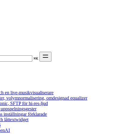
⌘
K
h en live-musikvisualiserare
ter, volymnormalisering, omdesignad equalizer
onic, SFTP för hi-res-ljud
, uppspelningsgester
s inställningar förklarade
h låttextwidget
6
penAI