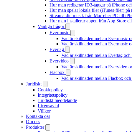
Hur man redigerar ID3-taggar på iPhone o
Hur man spelar lokala filer (iTunes-filer) p
Streama din musik från Mac eller PC till 
Hur man installerar appen från App Store el
Vanliga frågor
Evermusic
Vad är skillnaden mellan Evermusic 
Vad är skillnaden mellan Evermusic
Evertag
Vad är skillnaden mellan Evertag oc
Evervideo
Vad är skillnaden mellan Evervideo 
Flacbox
Vad är skillnaden mellan Flacbox oc
Juridiskt
Cookiepolicy
Integritetspolicy
Juridiskt meddelande
Licensavtal
Villkor
Kontakta oss
Om oss
Produkter