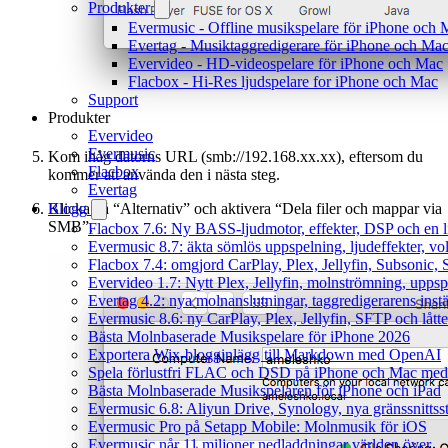
Produkter
Evermusic - Offline musikspelare för iPhone och 
Evertag - Musiktaggredigerare för iPhone och Ma
Evervideo - HD-videospelare för iPhone och Mac
Flacbox - Hi-Res ljudspelare for iPhone och Mac
Support
Produkter
Evervideo
Evermusic
Kom ihåg datorns URL (smb://192.168.xx.xx), eftersom du
Flacbox
kommer att använda den i nästa steg.
Evertag
Klicka på “Alternativ” och aktivera “Dela filer och mappar via
Blogg
SMB”.
Flacbox 7.6: Ny BASS-ljudmotor, effekter, DSP och en l
Evermusic 8.7: äkta sömlös uppspelning, ljudeffekter, v
Flacbox 7.4: omgjord CarPlay, Plex, Jellyfin, Subsonic, S
Evervideo 1.7: Nytt Plex, Jellyfin, molnströmning, uppsp
Evertag 4.2: nya molnanslutningar, taggredigerarens instä
Evermusic 8.6: ny CarPlay, Plex, Jellyfin, SFTP och lått
Bästa Molnbaserade Musikspelare för iPhone 2026
Exportera Wix-blogginlägg till Markdown med OpenAI
Spela förlustfri FLAC och DSD på iPhone och Mac med
Bästa Molnbaserade Musikspelaren för iPhone och iPad
Evermusic 6.8: Aliyun Drive, Synology, nya gränssnittsst
Evermusic Pro på Setapp Mobile: Molnmusik för iOS
Evermusic når 11 miljoner nedladdningar världen över