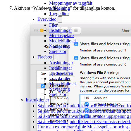
Mappningar av taggfält
Aktivera “Windows-fildelning” för tillgängliga konton.
Navigering
Taggeditor
Evervideo
Filer
Inställningar
Mediaspelare
Mediebibliotek
Navigering
Spellistor
Flacbox
Anslutningar
Inställningar
Ljudspelaren
Lokala filer
Musikbibliotek
Navigering
Spellistor
Instruktioner
Så använder du ljudeffekter och DSP i Flacbox: 
Så slår du på en musikvisualiserare medan du spe
Så aktiverar och använder du sömlös uppspelning 
Så använder du ljudeffekterna i Evermusic: efterkl
Hur man exporterar Apple Music-spellistor och sp