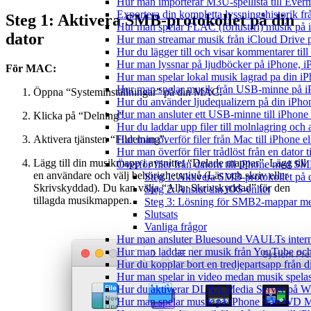
Hur man importerar M3U-spellista till Ever
Exportera din kompletta lyssningshistorik f
Steg 1: Aktivera SMB-protokollet på din
Hur man spelar FLAC (förlustfri) musik på 
dator
Hur man streamar musik från iCloud Drive 
Hur du lägger till och visar kommentarer ti
Hur man lyssnar på ljudböcker på iPhone,
För MAC:
Hur man spelar lokal musik lagrad pa din iP
Hur man spelar musik från USB-minne på 
Öppna “Systeminställningar” på din MAC.
Hur du använder ljudequalizern på din iPh
Hur man ansluter ett USB-minne till iPhone o
Klicka på “Delning”.
Hur du laddar upp filer till molnlagring och 
Aktivera tjänsten “Fildelning”.
Hur man överför filer från Mac till iPhone e
Hur man överför filer trådlöst från en dator
Lägg till din musikmapp i avsnittet “Delade mappar”. Lägg till
Överför filer från datorn till iPhone med SM
en användare och välj behörighetsnivå (Läs och skriv eller
Steg 1: Aktivera SMB-protokollet på 
Skrivskyddad). Du kan välja “Alla: Skrivskyddad” för den
Steg 2: Anslut din iOS-enhet
tillagda musikmappen.
Steg 3: Lösning för SMB2-mappar me
Slutsats
Vanliga frågor
Hur man ansluter Bluesound VAULTs interna
Hur man laddar ner musik från YouTube och 
Hur du kopplar bort en tredjepartsapp från 
Hur man spelar in video medan musik spela
Hur du aktiverar DLNA Media Server på Wi
Hur man spelar musik på iPhone från WD