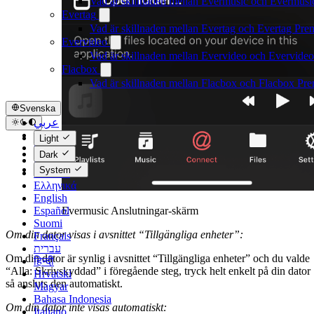
Vad är skillnaden mellan Evermusic och Evermus
Evertag
Vad är skillnaden mellan Evertag och Evertag Pr
Evervideo
Vad är skillnaden mellan Evervideo och Evervide
Flacbox
Vad är skillnaden mellan Flacbox och Flacbox Pr
Svenska
عربي
Català
Light
Čeština
Dark
Dansk
System
Deutsch
Ελληνικά
English
Evermusic Anslutningar-skärm
Español
Suomi
Om din dator visas i avsnittet “Tillgängliga enheter”:
Français
עברית
Om din dator är synlig i avsnittet “Tillgängliga enheter” och du valde
हिन्दी
“Alla: Skrivskyddad” i föregående steg, tryck helt enkelt på din dator
Hrvatski
så ansluts den automatiskt.
Magyar
Bahasa Indonesia
Om din dator inte visas automatiskt:
Italiano