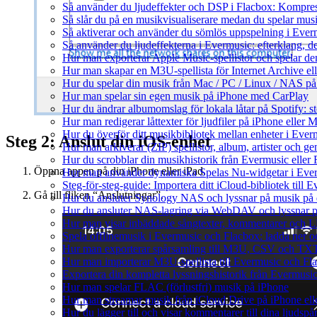
Så använder du ljudeffekter och DSP i Flacbox: Kompre
Så slår du på en musikvisualiserare medan du spelar mu
Så aktiverar och använder du sömlös uppspelning i Ever
Så använder du ljudeffekterna i Evermusic: efterklang, d
Hur man exporterar Apple Music-spellistor och spelar d
Hur man skapar en M3U-spellista för Internet Archive el
Hur du spelar din musik från Mac / PC / Linux / NAS 
Hur man spelar sin egen musik på iPhone med CarPlay
Hur du ändrar albumomslag för lokala låtar på Spotify: st
Hur man redigerar låttexter för ljudfiler på iPhone eller
Hur du överför ditt musikbibliotek mellan enheter i Everm
Steg 2: Anslut din iOS-enhet
Hur man arkiverar (ZIP) spellistor, album, artister och g
Hur du scrobblar din musikhistorik från Evermusic eller F
Öppna appen på din iPhone eller iPad.
Hur man använder dynamiska Spelas Nu-widgetar i Ever
Steg-för-steg-guide: Importera ditt iCloud-bibliotek till
Gå till fliken “Anslutningar”.
Hur du ansluter Synology NAS och lyssnar på musik på 
Hur du ansluter NAS-lagring via WebDAV och lyssnar p
Hur man visar inbäddade sångtexter, kommentarer och LR
Spela offlinemusik i Evermusic och Flacbox: ladda ner och
Hur man exporterar spårsamling till M3U, CSV och TXT
Hur man importerar M3U-spellista till Evermusic och Fl
Exportera din kompletta lyssningshistorik från Evermusic
Hur man spelar FLAC (förlustfri) musik på iPhone
Hur man streamar musik från iCloud Drive på iPhone el
Hur du lägger till och visar kommentarer till dina ljud