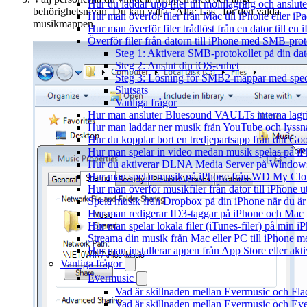
Hur du laddar upp filer till molnlagring och anslute
behörighetsnivån. Du kan välja “Alla: Läs” för den valda
Hur man överför filer från Mac till iPhone eller i
musikmappen.
Hur man överför filer trådlöst från en dator till e
Överför filer från datorn till iPhone med SMB-prot
Steg 1: Aktivera SMB-protokollet på din dat
Steg 2: Anslut din iOS-enhet
Steg 3: Lösning för SMB2-mappar med spec
Slutsats
Vanliga frågor
Hur man ansluter Bluesound VAULTs interna lagri
Hur man laddar ner musik från YouTube och lyssna
Hur du kopplar bort en tredjepartsapp från ditt Go
Hur man spelar in video medan musik spelas på i
Hur du aktiverar DLNA Media Server på Windows 
Hur man spelar musik på iPhone från WD My Cl
Hur man överför musikfiler från dator till iPhone
Spela musik från Dropbox på din iPhone när du är 
Hur man redigerar ID3-taggar på iPhone och Mac
Hur man spelar lokala filer (iTunes-filer) på min i
Streama din musik från Mac eller PC till iPhone
Hur man installerar appen från App Store eller ak
Vanliga frågor
Evermusic
Vad är skillnaden mellan Evermusic och Fl
Vad är skillnaden mellan Evermusic och E