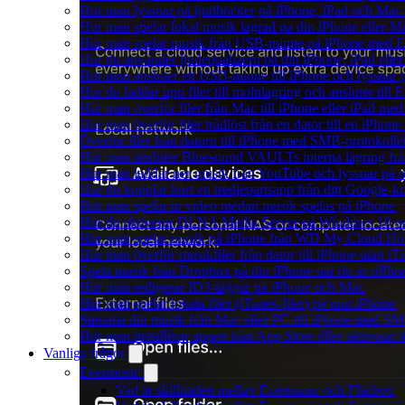
Hur man lyssnar på ljudböcker på iPhone, iPad och Ma
Hur man spelar lokal musik lagrad pa din iPhone eller M
Hur man spelar musik från USB-minne på iPhone med E
Hur du använder ljudequalizern på din iPhone, iPad el
Hur man ansluter ett USB-minne till iPhone och lyssnar på
Hur du laddar upp filer till molnlagring och ansluter till
Hur man överför filer från Mac till iPhone eller iPad med
Hur man överför filer trådlöst från en dator till en iPho
Överför filer från datorn till iPhone med SMB-protokolle
Hur man ansluter Bluesound VAULTs interna lagring frå
Hur man laddar ner musik från YouTube och lyssnar på o
Hur du kopplar bort en tredjepartsapp från ditt Google-k
Hur man spelar in video medan musik spelas på iPhone
Hur du aktiverar DLNA Media Server på Windows 10 och
Hur man spelar musik på iPhone från WD My Cloud H
Hur man överför musikfiler från dator till iPhone utan 
Spela musik från Dropbox på din iPhone när du är offlin
Hur man redigerar ID3-taggar på iPhone och Mac
Hur man spelar lokala filer (iTunes-filer) på min iPhone
Streama din musik från Mac eller PC till iPhone med S
Hur man installerar appen från App Store eller aktivera
Vanliga frågor
Evermusic
Vad är skillnaden mellan Evermusic och Flacbox