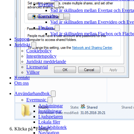
Evertag
Vad är skillnaden mellan Evertag och Ever
Evervideo
Vad är skillnaden mellan Evervideo och Ev
Flacbox
Vad är skillnaden mellan Flacbox och Flac
Support
Juridiskt
Cookiepolicy
Integritetspolicy
Juridiskt meddelande
Licensavtal
Villkor
Kontakt
Om oss
Användarhandbok
Evermusic
Anslutningar
Inställningar
Ljudspelaren
Lokala filer
Musikbibliotek
Klicka på “Färdig”.
Navigation