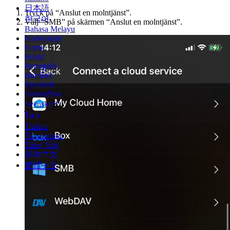
日本語
Tryck på “Anslut en molntjänst”.
한국어
Välj “SMB” på skärmen “Anslut en molntjänst”.
Bahasa Melayu
Nederlands
Norsk
Polski
Português
Română
Русский
Slovenčina
Svenska
ไทย
Türkçe
Українська
Tiếng Việt
简体中文
繁體中文