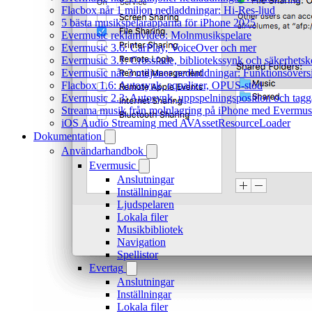
Flacbox når 1 miljon nedladdningar: Hi-Res-ljud
5 bästa musikspelarapparna för iPhone 2025
Evermusic reklamvideo: Molnmusikspelare
Evermusic 3.6: CarPlay, VoiceOver och mer
Evermusic 3.1: Crossfade, bibliotekssynk och säkerhetsk
Evermusic når 3 miljoner nedladdningar: Funktionsövers
Flacbox 1.6: Autosynk, equalizer, OPUS-stöd
Evermusic 2.3: Autosynk, uppspelningsposition och tagg
Streama musik från molnlagring på iPhone med Evermus
iOS Audio Streaming med AVAssetResourceLoader
Dokumentation
Användarhandbok
Evermusic
Anslutningar
Inställningar
Ljudspelaren
Lokala filer
Musikbibliotek
Navigation
Spellistor
Evertag
Anslutningar
Inställningar
Lokala filer