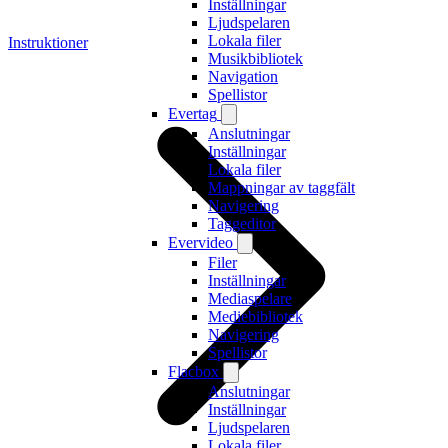
Inställningar
Ljudspelaren
Lokala filer
Instruktioner
Musikbibliotek
Navigation
Spellistor
Evertag
Anslutningar
Inställningar
Lokala filer
Mappningar av taggfält
Navigering
Taggeditor
Evervideo
Filer
Inställningar
Mediaspelare
Mediebibliotek
Navigering
Spellistor
Flacbox
Anslutningar
Inställningar
Ljudspelaren
Lokala filer