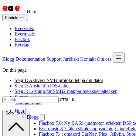
Hem
Produkter
Evervideo
Evermusic
Flacbox
Evertag
Blogg
Dokumentation
Support
Juridiskt
Kontakt
Om oss
On this page
Steg 1: Aktivera SMB-protokollet på din dator
Steg 2: Anslut din iOS-enhet
Steg 3: Lösning för SMB2-mappar med specialtecken
Slutsats
CTRL K
Vanliga frågor
Hem
Scroll to top
Blogg
Flacbox 7.6: Ny BASS-ljudmotor, effekter, DSP oc
Evermusic 8.7: äkta sömlös uppspelning, ljudeffek
Flacbox 7.4: omgjord CarPlay, Plex, Jellyfin, Subs