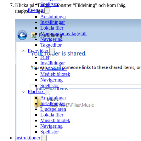
Spellistor
Klicka på “Färdig” i fönstret “Fildelning” och kom ihåg
Evertag
mappsökvägen.
Anslutningar
Inställningar
Lokala filer
Mappningar av taggfält
Navigering
Taggeditor
Evervideo
Filer
Inställningar
Mediaspelare
Mediebibliotek
Navigering
Spellistor
Flacbox
Anslutningar
Inställningar
Ljudspelaren
Lokala filer
Musikbibliotek
Navigering
Spellistor
Instruktioner