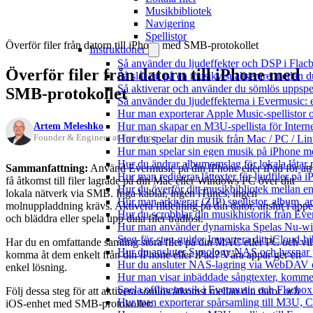
Musikbibliotek
Navigering
Spellistor
Överför filer från datorn till iPhone med SMB-protokollet
Instruktioner
Så använder du ljudeffekter och DSP i Fla
Överför filer från datorn till iPhone med
Så slår du på en musikvisualiserare medan 
Så aktiverar och använder du sömlös uppspe
SMB-protokollet
Så använder du ljudeffekterna i Evermusic: 
Hur man exporterar Apple Music-spellistor 
Artem Meleshko
Hur man skapar en M3U-spellista för Intern
Founder & Engineer at Everappz
Hur du spelar din musik från Mac / PC / 
Hur man spelar sin egen musik på iPhone m
Hur du ändrar albumomslag för lokala låtar p
Sammanfattning:
Använd Evermusic på din iPhone eller iPad för att
Hur man redigerar låttexter för ljudfiler på
få åtkomst till filer lagrade på din Mac eller Windows PC över ditt
Hur du överför ditt musikbibliotek mellan en
lokala nätverk via SMB. Inga kablar, ingen iTunes, ingen
Hur man arkiverar (ZIP) spellistor, album, a
molnuppladdning krävs. Aktivera fildelning på din dator, anslut i app
Hur du scrobblar din musikhistorik från Ever
och bläddra eller spela upp dina filer trådlöst.
Hur man använder dynamiska Spelas Nu-wid
Steg-för-steg-guide: Importera ditt iCloud-b
Har du en omfattande samling stora filer på din MAC eller PC och vil
Hur du ansluter Synology NAS och lyssnar 
komma åt dem enkelt från din iPhone eller iPad? Våra appar ger en
Hur du ansluter NAS-lagring via WebDAV oc
enkel lösning.
Hur man visar inbäddade sångtexter, kommen
Spela offlinemusik i Evermusic och Flacbox: 
Följ dessa steg för att aktivera sömlös åtkomst mellan din dator och
Hur man exporterar spårsamling till M3U,
iOS-enhet med SMB-protokollet: