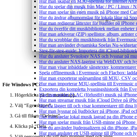
Hur man skapar en M3U-spellista för Internet Arch
Hur du spelar din musik från Mac / PC / Linux 
Hur man spelar sin egen musik på iPhone med Ca
Hur du ändrar albumomslag för lokala låtar på Spot
Hur man redigerar låttexter för ljudfiler på iPhon
Hur du överför ditt musikbibliotek mellan enheter 
Hur man arkiverar (ZIP) spellistor, album, artister
Hur du scrobblar din musikhistorik från Evermusic 
Hur man använder dynamiska Spelas Nu-widgetar 
Steg-för-steg-guide: Importera ditt iCloud-bibliote
Hur du ansluter Synology NAS och lyssnar på mus
Hur du ansluter NAS-lagring via WebDAV och lyss
Hur man visar inbäddade sångtexter, kommentarer 
Spela offlinemusik i Evermusic och Flacbox: ladda n
Hur man exporterar spårsamling till M3U, CSV o
Hur man importerar M3U-spellista till Evermusic 
För Windows PC:
Exportera din kompletta lyssningshistorik från Eve
Hur man spelar FLAC (förlustfri) musik på iPhone
Högerklicka på din musikmapp.
Hur man streamar musik från iCloud Drive på iPh
Välj “Egenskaper”.
Hur du lägger till och visar kommentarer till din
Hur man lyssnar på ljudböcker på iPhone, iPad 
Gå till fliken “Delning”.
Hur man spelar lokal musik lagrad pa din iPhone e
Hur man spelar musik från USB-minne på iPhone
Klicka på “Dela…”
Hur du använder ljudequalizern på din iPhone, i
Hur man ansluter ett USB-minne till iPhone och lyss
Välj personerna du vill dela mappen med och ange