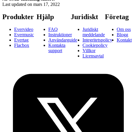
Last updated on
mars 17, 2022
Produkter
Hjälp
Juridiskt
Företag
Evervideo
FAQ
Juridiskt
Om oss
Evermusic
Instruktioner
meddelande
Blogg
Evertag
Användarguide
Integritetspolicy
Kontakt
Flacbox
Kontakta
Cookiepolicy
support
Villkor
Licensavtal