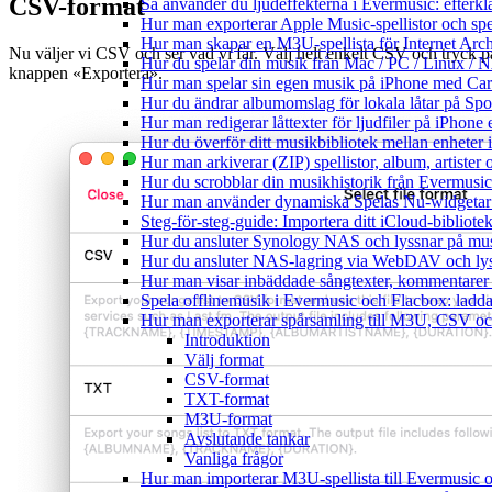
CSV-format
Så använder du ljudeffekterna i Evermusic: efterkl
Hur man exporterar Apple Music-spellistor och sp
Hur man skapar en M3U-spellista för Internet Arch
Nu väljer vi CSV och ser vad vi får. Välj helt enkelt CSV och tryck p
Hur du spelar din musik från Mac / PC / Linux 
knappen «Exportera».
Hur man spelar sin egen musik på iPhone med Ca
Hur du ändrar albumomslag för lokala låtar på Spot
Hur man redigerar låttexter för ljudfiler på iPhon
Hur du överför ditt musikbibliotek mellan enheter 
Hur man arkiverar (ZIP) spellistor, album, artister
Hur du scrobblar din musikhistorik från Evermusic 
Hur man använder dynamiska Spelas Nu-widgetar 
Steg-för-steg-guide: Importera ditt iCloud-bibliote
Hur du ansluter Synology NAS och lyssnar på mus
Hur du ansluter NAS-lagring via WebDAV och lyss
Hur man visar inbäddade sångtexter, kommentarer 
Spela offlinemusik i Evermusic och Flacbox: ladda n
Hur man exporterar spårsamling till M3U, CSV o
Introduktion
Välj format
CSV-format
TXT-format
M3U-format
Avslutande tankar
Vanliga frågor
Hur man importerar M3U-spellista till Evermusic 