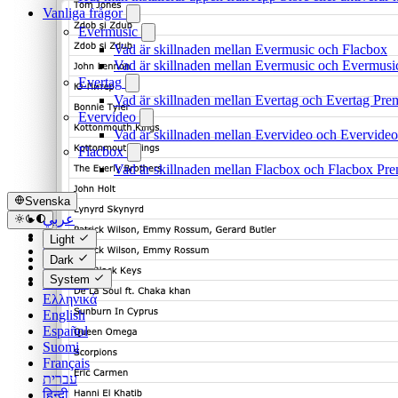
Vanliga frågor
Evermusic
Vad är skillnaden mellan Evermusic och Flacbox
Vad är skillnaden mellan Evermusic och Evermus
Evertag
Vad är skillnaden mellan Evertag och Evertag Pr
Evervideo
Vad är skillnaden mellan Evervideo och Evervide
Flacbox
Vad är skillnaden mellan Flacbox och Flacbox Pr
Svenska
عربي
Català
Light
Čeština
Dark
Dansk
System
Deutsch
Ελληνικά
English
Español
Suomi
Français
עברית
हिन्दी