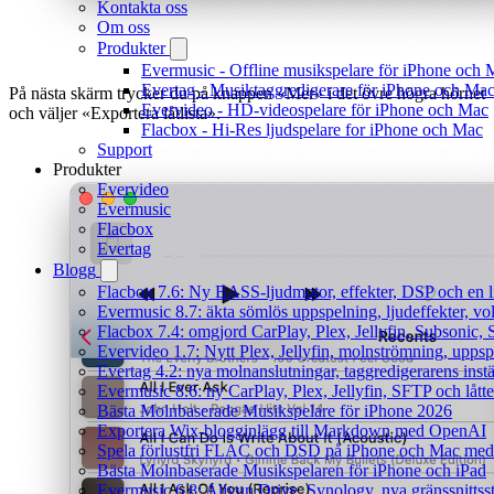
Kontakta oss
Om oss
Produkter
Evermusic - Offline musikspelare för iPhone och 
Evertag - Musiktaggredigerare för iPhone och Ma
På nästa skärm trycker du på knappen «Mer» i det övre högra hörnet
Evervideo - HD-videospelare för iPhone och Mac
och väljer «Exportera låtlista».
Flacbox - Hi-Res ljudspelare for iPhone och Mac
Support
Produkter
Evervideo
Evermusic
Flacbox
Evertag
Blogg
Flacbox 7.6: Ny BASS-ljudmotor, effekter, DSP och en l
Evermusic 8.7: äkta sömlös uppspelning, ljudeffekter, v
Flacbox 7.4: omgjord CarPlay, Plex, Jellyfin, Subsonic, S
Evervideo 1.7: Nytt Plex, Jellyfin, molnströmning, uppsp
Evertag 4.2: nya molnanslutningar, taggredigerarens instä
Evermusic 8.6: ny CarPlay, Plex, Jellyfin, SFTP och lått
Bästa Molnbaserade Musikspelare för iPhone 2026
Exportera Wix-blogginlägg till Markdown med OpenAI
Spela förlustfri FLAC och DSD på iPhone och Mac med
Bästa Molnbaserade Musikspelaren för iPhone och iPad
Evermusic 6.8: Aliyun Drive, Synology, nya gränssnittsst