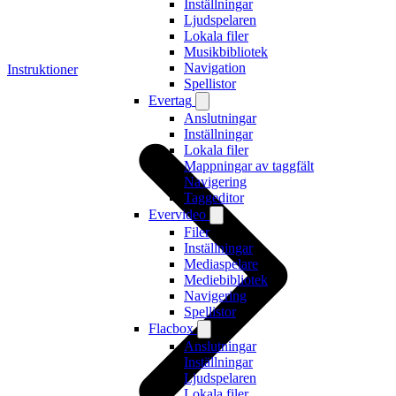
Inställningar
Ljudspelaren
Lokala filer
Musikbibliotek
Navigation
Instruktioner
Spellistor
Evertag
Anslutningar
Inställningar
Lokala filer
Mappningar av taggfält
Navigering
Taggeditor
Evervideo
Filer
Inställningar
Mediaspelare
Mediebibliotek
Navigering
Spellistor
Flacbox
Anslutningar
Inställningar
Ljudspelaren
Lokala filer