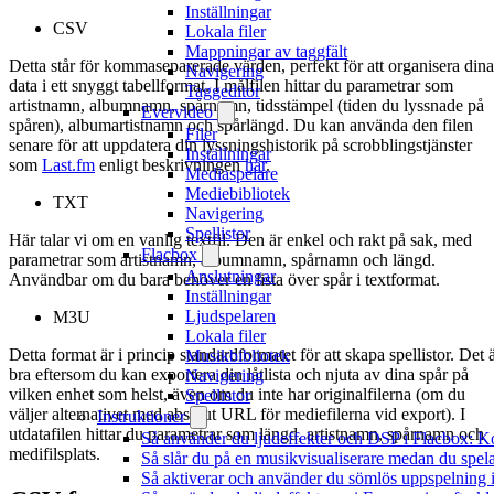
Inställningar
CSV
Lokala filer
Mappningar av taggfält
Detta står för kommaseparerade värden, perfekt för att organisera dina
Navigering
data i ett snyggt tabellformat. I målfilen hittar du parametrar som
Taggeditor
artistnamn, albumnamn, spårnamn, tidsstämpel (tiden du lyssnade på
Evervideo
spåren), albumartistnamn och spårlängd. Du kan använda den filen
Filer
senare för att uppdatera din lyssningshistorik på scrobblingstjänster
Inställningar
som
Last.fm
enligt beskrivningen
här
.
Mediaspelare
Mediebibliotek
TXT
Navigering
Spellistor
Här talar vi om en vanlig textfil. Den är enkel och rakt på sak, med
Flacbox
parametrar som artistnamn, albumnamn, spårnamn och längd.
Anslutningar
Användbar om du bara behöver en lista över spår i textformat.
Inställningar
Ljudspelaren
M3U
Lokala filer
Detta format är i princip standardformatet för att skapa spellistor. Det 
Musikbibliotek
bra eftersom du kan exportera din låtlista och njuta av dina spår på
Navigering
vilken enhet som helst, även om du inte har originalfilerna (om du
Spellistor
väljer alternativet med absolut URL för mediefilerna vid export). I
Instruktioner
utdatafilen hittar du parametrar som längd, artistnamn, spårnamn och
Så använder du ljudeffekter och DSP i Flacbox: 
medifilsplats.
Så slår du på en musikvisualiserare medan du spe
Så aktiverar och använder du sömlös uppspelning 