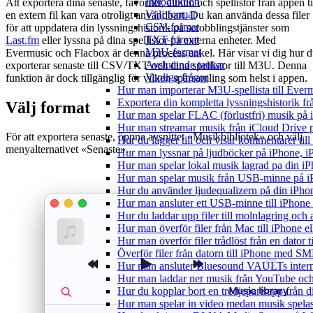
Introduktion
Att exportera dina senaste, favoriter, album och spellistor från appen ti
Välj format
en extern fil kan vara otroligt användbart. Du kan använda dessa filer
CSV-format
för att uppdatera din lyssningshistorik på scrobblingstjänster som
TXT-format
Last.fm
eller lyssna på dina spellistor på externa enheter. Med
M3U-format
Evermusic och Flacbox är denna process enkel. Här visar vi dig hur 
Avslutande tankar
exporterar senaste till CSV/TXT och dina spellistor till M3U. Denna
Vanliga frågor
funktion är dock tillgänglig för vilken spårsamling som helst i appen.
Hur man importerar M3U-spellista till Ever
Exportera din kompletta lyssningshistorik f
Välj format
Hur man spelar FLAC (förlustfri) musik på 
Hur man streamar musik från iCloud Drive 
För att exportera senaste, öppna avsnittet «Musikbibliotek» och välj
Hur du lägger till och visar kommentarer ti
menyalternativet «Senaste».
Hur man lyssnar på ljudböcker på iPhone,
Hur man spelar lokal musik lagrad pa din iP
Hur man spelar musik från USB-minne på 
Hur du använder ljudequalizern på din iPh
Hur man ansluter ett USB-minne till iPhone o
Hur du laddar upp filer till molnlagring och 
Hur man överför filer från Mac till iPhone e
Hur man överför filer trådlöst från en dator
Överför filer från datorn till iPhone med SM
Hur man ansluter Bluesound VAULTs interna
Hur man laddar ner musik från YouTube och 
Hur du kopplar bort en tredjepartsapp från 
Hur man spelar in video medan musik spela