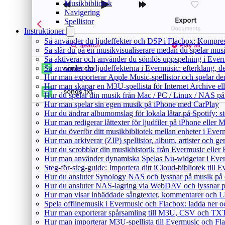
Musikbibliotek
Navigering
Spellistor
Instruktioner
Så använder du ljudeffekter och DSP i Flacbox: Kompre
Så slår du på en musikvisualiserare medan du spelar mu
Så aktiverar och använder du sömlös uppspelning i Ever
Så använder du ljudeffekterna i Evermusic: efterklang, d
Hur man exporterar Apple Music-spellistor och spelar d
Hur man skapar en M3U-spellista för Internet Archive el
Hur du spelar din musik från Mac / PC / Linux / NAS 
Hur man spelar sin egen musik på iPhone med CarPlay
Hur du ändrar albumomslag för lokala låtar på Spotify: st
Hur man redigerar låttexter för ljudfiler på iPhone eller
Hur du överför ditt musikbibliotek mellan enheter i Everm
Hur man arkiverar (ZIP) spellistor, album, artister och g
Hur du scrobblar din musikhistorik från Evermusic eller F
Hur man använder dynamiska Spelas Nu-widgetar i Ever
Steg-för-steg-guide: Importera ditt iCloud-bibliotek till
Hur du ansluter Synology NAS och lyssnar på musik på 
Hur du ansluter NAS-lagring via WebDAV och lyssnar p
Hur man visar inbäddade sångtexter, kommentarer och LR
Spela offlinemusik i Evermusic och Flacbox: ladda ner och
Hur man exporterar spårsamling till M3U, CSV och TXT
Hur man importerar M3U-spellista till Evermusic och Fl