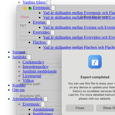
Vanliga frågor
Evermusic
Vad är skillnaden mellan Evermusic och Fl
Vad är skillnaden mellan Evermusic och E
Evertag
Vad är skillnaden mellan Evertag och Ever
Evervideo
Vad är skillnaden mellan Evervideo och Ev
Flacbox
Vad är skillnaden mellan Flacbox och Flac
Support
Juridiskt
Cookiepolicy
Integritetspolicy
Juridiskt meddelande
Licensavtal
Villkor
Kontakt
Om oss
Användarhandbok
Evermusic
Anslutningar
Inställningar