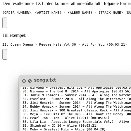
Den resulterande TXT-filen kommer att innehålla fält i följande forma
{ORDER_NUMBER}. {ARTIST_NAME} - {ALBUM_NAME} - {TRACK_NAME} (D
Till exempel:
22. Queen Omega - Reggae Hits Vol 30 - All For You (00:03:21)