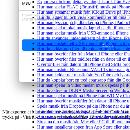
Exportera din kompletta lyssningshistorik från Eve
Hur man spelar FLAC (förlustfri) musik på iPhone
Hur man streamar musik från iCloud Drive på iPh
Hur du lägger till och visar kommentarer till din
Hur man lyssnar på ljudböcker på iPhone, iPad 
Hur man spelar lokal musik lagrad pa din iPhone e
Hur man spelar musik från USB-minne på iPhone
Hur du använder ljudequalizern på din iPhone, i
Hur man ansluter ett USB-minne till iPhone och lyss
Hur du laddar upp filer till molnlagring och anslute
Hur man överför filer från Mac till iPhone eller i
Hur man överför filer trådlöst från en dator till e
Överför filer från datorn till iPhone med SMB-prot
Hur man ansluter Bluesound VAULTs interna lagri
Hur man laddar ner musik från YouTube och lyssna
Hur du kopplar bort en tredjepartsapp från ditt Go
Hur man spelar in video medan musik spelas på i
Hur du aktiverar DLNA Media Server på Windows 
Hur man spelar musik på iPhone från WD My Cl
Hur man överför musikfiler från dator till iPhone
Spela musik från Dropbox på din iPhone när du är 
Hur man redigerar ID3-taggar på iPhone och Mac
När exporten är klar ser du en avisering med två alternativ. Genom att
Hur man spelar lokala filer (iTunes-filer) på min i
trycka på «Visa fil» visas den resulterande filen i din dokumentkatalog
Streama din musik från Mac eller PC till iPhone
Hur man installerar appen från App Store eller ak