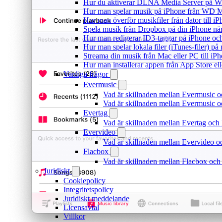
Hur du aktiverar DLNA Media Server på Wi
Hur man spelar musik på iPhone från WD
Hur man överför musikfiler från dator till 
Spela musik från Dropbox på din iPhone när 
Hur man redigerar ID3-taggar på iPhone o
Hur man spelar lokala filer (iTunes-filer) p
Streama din musik från Mac eller PC till 
Hur man installerar appen från App Store el
Vanliga frågor
Evermusic
Vad är skillnaden mellan Evermusic 
Vad är skillnaden mellan Evermusic
Evertag
Vad är skillnaden mellan Evertag oc
Evervideo
Vad är skillnaden mellan Evervideo 
Flacbox
Vad är skillnaden mellan Flacbox oc
Juridiskt
Cookiepolicy
Integritetspolicy
Juridiskt meddelande
Licensavtal
Villkor