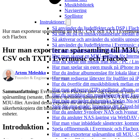
Musikbibliotek
Navigering
Spellistor
Instruktioner
Så använder du ljudeffekter och DSP i Fla
Hur man exporterar spårsamling till M3U, CSV och TXT i Evermusi
Så slår du på en musikvisualiserare medan 
och Flacbox
Så aktiverar och använder du sömlös uppspe
Så använder du ljudeffekterna i Evermusic: 
Hur man exporterar spårsamling till M3U
Hur man exporterar Apple Music-spellistor 
Hur man skapar en M3U-spellista för Intern
CSV och TXT i Evermusic och Flacbox
Hur du spelar din musik från Mac / PC / 
Hur man spelar sin egen musik på iPhone m
Artem Meleshko
Hur du ändrar albumomslag för lokala låtar p
Founder & Engineer at Everappz
Hur man redigerar låttexter för ljudfiler på
Hur du överför ditt musikbibliotek mellan en
Hur man arkiverar (ZIP) spellistor, album, a
Sammanfattning:
Evermusic och Flacbox låter dig exportera valfri
Hur du scrobblar din musikhistorik från Ever
spårsamling (senaste, favoriter, spellistor, album) till CSV-, TXT- eller
Hur man använder dynamiska Spelas Nu-wid
M3U-filer. Använd dessa exporter för att scrobbla till Last.fm,
Steg-för-steg-guide: Importera ditt iCloud-b
säkerhetskopiera ditt bibliotek eller spela dina spellistor på andra
Hur du ansluter Synology NAS och lyssnar 
enheter.
Hur du ansluter NAS-lagring via WebDAV oc
Hur man visar inbäddade sångtexter, kommen
Introduktion
Spela offlinemusik i Evermusic och Flacbox: 
Hur man exporterar spårsamling till M3U,