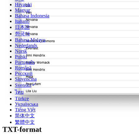
Hrvatski
Magyar
Bahasa Indonesia
Italiano
日本語
한국어
Bahasa Melayu
Nederlands
Norsk
Polski
Português
Română
Русский
Slovenčina
Svenska
ไทย
Türkçe
Українська
Tiếng Việt
简体中文
繁體中文
TXT-format