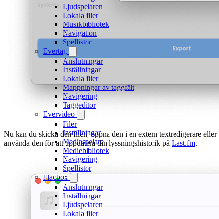
Ljudspelaren
Lokala filer
Musikbibliotek
Navigation
Spellistor
Evertag
Anslutningar
Inställningar
Lokala filer
Mappningar av taggfält
Navigering
Taggeditor
Evervideo
Filer
Inställningar
Nu kan du skicka den filen, öppna den i en extern textredigerare eller
Mediaspelare
använda den för att uppdatera din lyssningshistorik på
Last.fm
.
Mediebibliotek
Navigering
Spellistor
Flacbox
Anslutningar
Inställningar
Ljudspelaren
Lokala filer