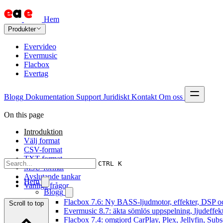
Hem
Produkter
Evervideo
Evermusic
Flacbox
Evertag
Blogg
Dokumentation
Support
Juridiskt
Kontakt
Om oss
On this page
Introduktion
Välj format
CSV-format
TXT-format
CTRL K
M3U-format
Avslutande tankar
Hem
Vanliga frågor
Blogg
Flacbox 7.6: Ny BASS-ljudmotor, effekter, DSP oc
Scroll to top
Evermusic 8.7: äkta sömlös uppspelning, ljudeffek
Flacbox 7.4: omgjord CarPlay, Plex, Jellyfin, Subs