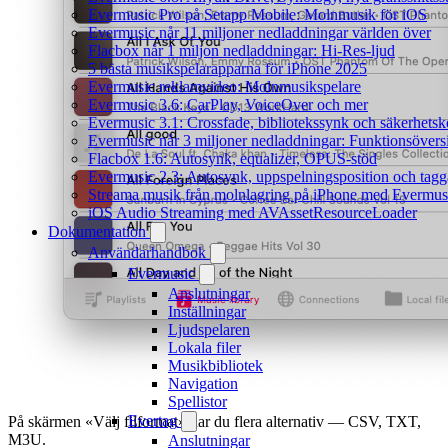
Evermusic Pro på Setapp Mobile: Molnmusik för iOS
Evermusic når 11 miljoner nedladdningar världen över
Flacbox når 1 miljon nedladdningar: Hi-Res-ljud
5 bästa musikspelarapparna för iPhone 2025
Evermusic reklamvideo: Molnmusikspelare
Evermusic 3.6: CarPlay, VoiceOver och mer
Evermusic 3.1: Crossfade, bibliotekssynk och säkerhetsk
Evermusic når 3 miljoner nedladdningar: Funktionsövers
Flacbox 1.6: Autosynk, equalizer, OPUS-stöd
Evermusic 2.3: Autosynk, uppspelningsposition och tagg
Streama musik från molnlagring på iPhone med Evermus
iOS Audio Streaming med AVAssetResourceLoader
Dokumentation
Användarhandbok
Evermusic
Anslutningar
Inställningar
Ljudspelaren
Lokala filer
Musikbibliotek
Navigation
Spellistor
Evertag
På skärmen «Välj filformat» har du flera alternativ — CSV, TXT,
M3U.
Anslutningar