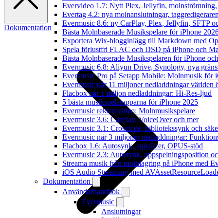
Evervideo 1.7: Nytt Plex, Jellyfin, molnströmning
Evertag 4.2: nya molnanslutningar, taggredigeraren
Evermusic 8.6: ny CarPlay, Plex, Jellyfin, SFTP oc
Dokumentation
Bästa Molnbaserade Musikspelare för iPhone 202
Exportera Wix-blogginlägg till Markdown med O
Spela förlustfri FLAC och DSD på iPhone och M
Bästa Molnbaserade Musikspelaren för iPhone och
Evermusic 6.8: Aliyun Drive, Synology, nya gränssn
Evermusic Pro på Setapp Mobile: Molnmusik för 
Evermusic når 11 miljoner nedladdningar världen 
Flacbox når 1 miljon nedladdningar: Hi-Res-ljud
5 bästa musikspelarapparna för iPhone 2025
Evermusic reklamvideo: Molnmusikspelare
Evermusic 3.6: CarPlay, VoiceOver och mer
Evermusic 3.1: Crossfade, bibliotekssynk och säke
Evermusic når 3 miljoner nedladdningar: Funktion
Flacbox 1.6: Autosynk, equalizer, OPUS-stöd
Evermusic 2.3: Autosynk, uppspelningsposition oc
Streama musik från molnlagring på iPhone med E
iOS Audio Streaming med AVAssetResourceLoad
Dokumentation
Användarhandbok
Evermusic
Anslutningar