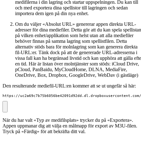
medifilerna i din lagring och startar uppspelningen. Du kan till
och med exportera dina spellistor till lagringen och sedan
importera dem igen på din nya enhet.
Om du väljer «Absolut URL» genererar appen direkta URL-
adresser för dina mediefiler. Detta gör att du kan spela spellista
på vilken enhet/applikation som helst utan att alla mediefiler
behöver finnas på samma lagring som spellistfilen. Detta
alternativ stöds bara för molnlagring som kan generera direkta
fil-URL:er. Tänk dock på att de genererade URL-adresserna i
vissa fall kan ha begränsad livstid och kan upphöra att gälla efte
en tid. Här är listan över molntjänster som stöds: iCloud Drive,
pCloud, PanBaidu, MyCloudHome, DLNA, MediaFire,
OneDrive, Box, Dropbox, GoogleDrive, WebDav (i gästläge)
Den resulterande mediefil-URL:en kommer att se ut ungefär så här:
https://uc2a69c7b75b6056be42091d92dd.dl.dropboxusercontent.com
När du har valt «Typ av medifilsplats» trycker du på «Exportera».
Appen uppmanar dig att välja en målmapp för export av M3U-filen.
Tryck på «Färdig» för att bekräfta ditt val.