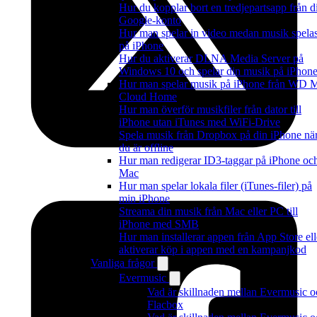
Hur du kopplar bort en tredjepartsapp från di
Google-konto
Hur man spelar in video medan musik spela
på iPhone
Hur du aktiverar DLNA Media Server på
Windows 10 och spelar din musik på iPhon
Hur man spelar musik på iPhone från WD 
Cloud Home
Hur man överför musikfiler från dator till
iPhone utan iTunes med WiFi-Drive
Spela musik från Dropbox på din iPhone nä
du är offline
Hur man redigerar ID3-taggar på iPhone oc
Mac
Hur man spelar lokala filer (iTunes-filer) på
min iPhone
Streama din musik från Mac eller PC till
iPhone med SMB
Hur man installerar appen från App Store ell
aktiverar köp i appen med en kampanjkod
Vanliga frågor
Evermusic
Vad är skillnaden mellan Evermusic o
Flacbox