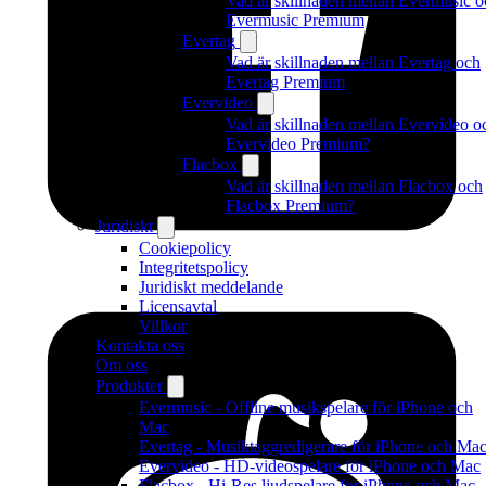
Vad är skillnaden mellan Evermusic o
Evermusic Premium
Evertag
Vad är skillnaden mellan Evertag och
Evertag Premium
Evervideo
Vad är skillnaden mellan Evervideo o
Evervideo Premium?
Flacbox
Vad är skillnaden mellan Flacbox och
Flacbox Premium?
Juridiskt
Cookiepolicy
Integritetspolicy
Juridiskt meddelande
Licensavtal
Villkor
Kontakta oss
Om oss
Produkter
Evermusic - Offline musikspelare för iPhone och
Mac
Evertag - Musiktaggredigerare för iPhone och Ma
Evervideo - HD-videospelare för iPhone och Mac
Flacbox - Hi-Res ljudspelare for iPhone och Mac