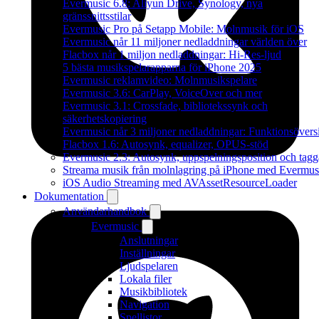
Evermusic 6.8: Aliyun Drive, Synology, nya
gränssnittsstilar
Evermusic Pro på Setapp Mobile: Molnmusik för iOS
Evermusic når 11 miljoner nedladdningar världen över
Flacbox når 1 miljon nedladdningar: Hi-Res-ljud
5 bästa musikspelarapparna för iPhone 2025
Evermusic reklamvideo: Molnmusikspelare
Evermusic 3.6: CarPlay, VoiceOver och mer
Evermusic 3.1: Crossfade, bibliotekssynk och
säkerhetskopiering
Evermusic når 3 miljoner nedladdningar: Funktionsövers
Flacbox 1.6: Autosynk, equalizer, OPUS-stöd
Evermusic 2.3: Autosynk, uppspelningsposition och tagg
Streama musik från molnlagring på iPhone med Evermus
iOS Audio Streaming med AVAssetResourceLoader
Dokumentation
Användarhandbok
Evermusic
Anslutningar
Inställningar
Ljudspelaren
Lokala filer
Musikbibliotek
Navigation
Spellistor