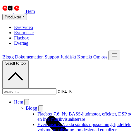
Hem
Produkter
Evervideo
Evermusic
Flacbox
Evertag
Blogg
Dokumentation
Support
Juridiskt
Kontakt
Om oss
Scroll to top
Dokumentation
CTRL K
Hem
Blogg
Flacbox 7.6: Ny BASS-ljudmotor, effekter, DSP o
en live-musikvisualiserare
Evermusic 8.7: äkta sömlös uppspelning, ljudeffekt
volymnormalisering, omdesignad equalizer