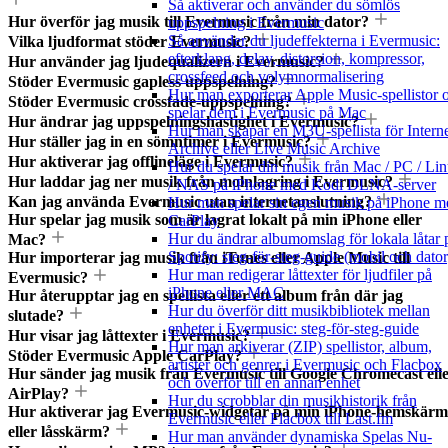
Så aktiverar och använder du sömlös
Hur överför jag musik till Evermusic från min dator?
uppspelning i Evermusic
Så använder du ljudeffekterna i Evermusic:
Vilka ljudformat stöder Evermusic?
efterklang, delay, distorsion, kompressor,
Hur använder jag ljudequalizern i Evermusic?
crossfeed och volymnormalisering
Stöder Evermusic gapless uppspelning?
Hur man exporterar Apple Music-spellistor 
Stöder Evermusic crossfade-uppspelning?
spelar dem i Evermusic på Mac
Hur ändrar jag uppspelningshastighet i Evermusic?
Hur man skapar en M3U-spellista för Intern
Hur ställer jag in en sömntimer i Evermusic?
Archive eller Live Music Archive
Hur aktiverar jag offlineläge i Evermusic?
Hur du spelar din musik från Mac / PC / Li
Hur laddar jag ner musik från molnlagring i Evermusic?
/ NAS på iPhone med Kodi DLNA-server
Kan jag använda Evermusic utan internetanslutning?
Hur man spelar sin egen musik på iPhone m
Hur spelar jag musik som är lagrat lokalt på min iPhone eller
CarPlay
Hur du ändrar albumomslag för lokala låtar 
Mac?
Spotify: steg-för-steg-guide (mobil och dator
Hur importerar jag musik från iTunes eller Apple Music till
Hur man redigerar låttexter för ljudfiler på
Evermusic?
iPhone eller MAC
Hur återupptar jag en spellista eller ett album från där jag
Hur du överför ditt musikbibliotek mellan
slutade?
enheter i Evermusic: steg-för-steg-guide
Hur visar jag låttexter i Evermusic?
Hur man arkiverar (ZIP) spellistor, album,
Stöder Evermusic Apple CarPlay?
artister och genrer i Evermusic och Flacbox
Hur sänder jag musik från Evermusic till Google Chromecast ell
och överför till en annan enhet
AirPlay?
Hur du scrobblar din musikhistorik från
Hur aktiverar jag Evermusic-widgetar på min iPhone-hemskärm
Evermusic eller Flacbox till Last.fm
eller låsskärm?
Hur man använder dynamiska Spelas Nu-