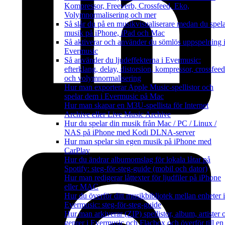
Kompressor, Freeverb, Crossfeed, Eko,
Volymnormalisering och mer
Så slår du på en musikvisualiserare medan du spel
musik på iPhone, iPad och Mac
Så aktiverar och använder du sömlös uppspelning 
Evermusic
Så använder du ljudeffekterna i Evermusic:
efterklang, delay, distorsion, kompressor, crossfeed
och volymnormalisering
Hur man exporterar Apple Music-spellistor och
spelar dem i Evermusic på Mac
Hur man skapar en M3U-spellista för Internet
Archive eller Live Music Archive
Hur du spelar din musik från Mac / PC / Linux /
NAS på iPhone med Kodi DLNA-server
Hur man spelar sin egen musik på iPhone med
CarPlay
Hur du ändrar albumomslag för lokala låtar på
Spotify: steg-för-steg-guide (mobil och dator)
Hur man redigerar låttexter för ljudfiler på iPhone
eller MAC
Hur du överför ditt musikbibliotek mellan enheter i
Evermusic: steg-för-steg-guide
Hur man arkiverar (ZIP) spellistor, album, artister 
genrer i Evermusic och Flacbox och överför till en