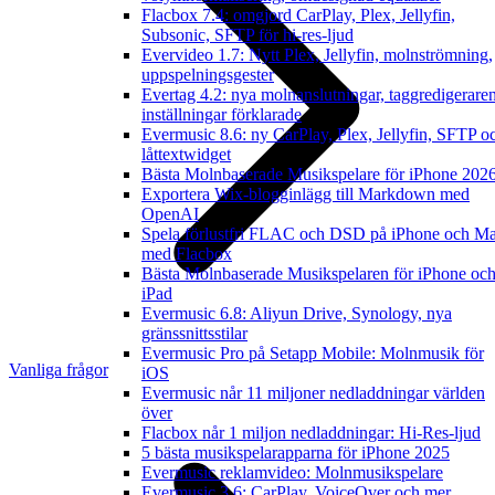
Flacbox 7.4: omgjord CarPlay, Plex, Jellyfin,
Subsonic, SFTP för hi-res-ljud
Evervideo 1.7: Nytt Plex, Jellyfin, molnströmning,
uppspelningsgester
Evertag 4.2: nya molnanslutningar, taggredigerare
inställningar förklarade
Evermusic 8.6: ny CarPlay, Plex, Jellyfin, SFTP o
låttextwidget
Bästa Molnbaserade Musikspelare för iPhone 202
Exportera Wix-blogginlägg till Markdown med
OpenAI
Spela förlustfri FLAC och DSD på iPhone och M
med Flacbox
Bästa Molnbaserade Musikspelaren för iPhone oc
iPad
Evermusic 6.8: Aliyun Drive, Synology, nya
gränssnittsstilar
Evermusic Pro på Setapp Mobile: Molnmusik för
Vanliga frågor
iOS
Evermusic når 11 miljoner nedladdningar världen
över
Flacbox når 1 miljon nedladdningar: Hi-Res-ljud
5 bästa musikspelarapparna för iPhone 2025
Evermusic reklamvideo: Molnmusikspelare
Evermusic 3.6: CarPlay, VoiceOver och mer