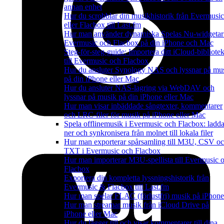
annan enhet
Hur du scrobblar din musikhistorik från Evermusic
eller Flacbox till Last.fm
Hur man använder dynamiska Spelas Nu-widgetar
Evermusic och Flacbox på din iPhone och Mac
Steg-för-steg-guide: Importera ditt iCloud-bibliote
till Evermusic och Flacbox
Hur du ansluter Synology NAS och lyssnar på mu
på din iPhone eller Mac
Hur du ansluter NAS-lagring via WebDAV och
lyssnar på musik på din iPhone eller Mac
Hur man visar inbäddade sångtexter, kommentarer
och LRC-filer för musik på iPhone eller Mac
Spela offlinemusik i Evermusic och Flacbox: ladd
ner och synkronisera från molnet till lokala filer
Hur man exporterar spårsamling till M3U, CSV o
TXT i Evermusic och Flacbox
Hur man importerar M3U-spellista till Evermusic 
Flacbox
Exportera din kompletta lyssningshistorik från
Evermusic & Flacbox till Last.fm
Hur man spelar FLAC (förlustfri) musik på iPhone
Hur man streamar musik från iCloud Drive på
iPhone eller Mac
Hur du lägger till och visar kommentarer till dina