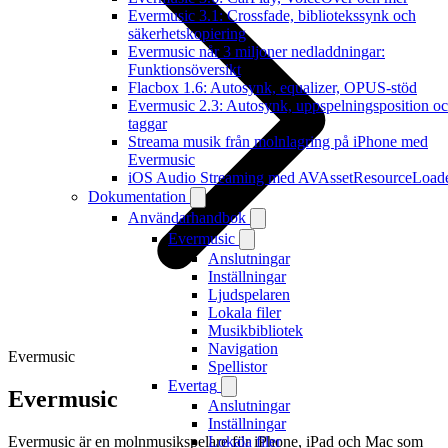
Evermusic 3.1: Crossfade, bibliotekssynk och
säkerhetskopiering
Evermusic når 3 miljoner nedladdningar:
Funktionsöversikt
Flacbox 1.6: Autosynk, equalizer, OPUS-stöd
Evermusic 2.3: Autosynk, uppspelningsposition o
taggar
Streama musik från molnlagring på iPhone med
Evermusic
iOS Audio Streaming med AVAssetResourceLoad
Dokumentation
Användarhandbok
Evermusic
Anslutningar
Inställningar
Ljudspelaren
Lokala filer
Musikbibliotek
Navigation
Evermusic
Spellistor
Evertag
Evermusic
Anslutningar
Inställningar
Evermusic är en molnmusikspelare för iPhone, iPad och Mac som
Lokala filer