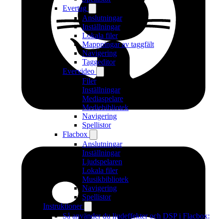
Evertag
Anslutningar
Inställningar
Lokala filer
Mappningar av taggfält
Navigering
Taggeditor
Evervideo
Filer
Inställningar
Mediaspelare
Mediebibliotek
Navigering
Spellistor
Flacbox
Anslutningar
Inställningar
Ljudspelaren
Lokala filer
Musikbibliotek
Navigering
Spellistor
Instruktioner
Så använder du ljudeffekter och DSP i Flacbox: