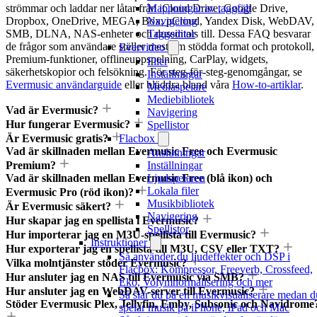
strömmar och laddar ner låtar från iCloud Drive, Google Drive,
Mappningar av taggfält
Dropbox, OneDrive, MEGA, Box, pCloud, Yandex Disk, WebDAV,
Navigering
SMB, DLNA, NAS-enheter och dussintals till. Dessa FAQ besvarar
Taggeditor
de frågor som användare ställer mest om stödda format och protokoll,
Evervideo
Premium-funktioner, offlineuppspelning, CarPlay, widgets,
Filer
säkerhetskopior och felsökning. För steg-för-steg-genomgångar, se
Inställningar
Evermusic användarguide
eller bläddra bland våra
How-to-artiklar
.
Mediaspelare
Mediebibliotek
Vad är Evermusic?
Navigering
Hur fungerar Evermusic?
Spellistor
Är Evermusic gratis?
Flacbox
Vad är skillnaden mellan Evermusic Free och Evermusic
Anslutningar
Premium?
Inställningar
Vad är skillnaden mellan Evermusic Free (blå ikon) och
Ljudspelaren
Lokala filer
Evermusic Pro (röd ikon)?
Musikbibliotek
Är Evermusic säkert?
Navigering
Hur skapar jag en spellista i Evermusic?
Spellistor
Hur importerar jag en M3U-spellista till Evermusic?
Instruktioner
Hur exporterar jag en spellista till M3U, CSV eller TXT?
Så använder du ljudeffekter och DSP i
Vilka molntjänster stöder Evermusic?
Flacbox: Kompressor, Freeverb, Crossfeed,
Hur ansluter jag en NAS till Evermusic via SMB?
Eko, Volymnormalisering och mer
Hur ansluter jag en WebDAV-server till Evermusic?
Så slår du på en musikvisualiserare medan d
Stöder Evermusic Plex, Jellyfin, Emby, Subsonic och Navidrome
spelar musik på iPhone, iPad och Mac