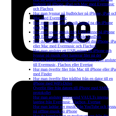
ljudspår på iPhone, iPad och Mac med Evermusic
och Flacbox
Hur man lyssnar på ljudböcker på iPhone, iPad oc
Mac med Evermusic
Hur man spelar lokal musik lagrad pa din iPhone
eller Mac
Hur man spelar musik från USB-minne på iPhone
med Evermusic och iXpand från SanDisk
Hur du använder ljudequalizern på din iPhone, iP
eller Mac med Evermusic och Flacbox
Hur man ansluter ett USB-minne till iPhone och
lyssnar på musik eller hanterar filer på det
Hur du laddar upp filer till molnlagring och anslute
till Evermusic, Flacbox eller Evertag
Hur man överför filer från Mac till iPhone eller iP
med Finder
Hur man överför filer trådlöst från en dator till en
iPhone med WiFi-Drive
Överför filer från datorn till iPhone med SMB-
protokollet
Hur man ansluter Bluesound VAULTs interna
lagring från Evermusic, Flacbox, Evertag
Hur man laddar ner musik från YouTube och lyssn
på offline-musik på iPhone
Hur du kopplar bort en tredjepartsapp från ditt