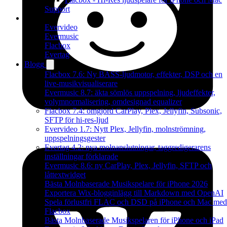
Support
Produkter
Evervideo
Evermusic
Flacbox
Evertag
Blogg
Flacbox 7.6: Ny BASS-ljudmotor, effekter, DSP och en
live-musikvisualiserare
Evermusic 8.7: äkta sömlös uppspelning, ljudeffekter,
volymnormalisering, omdesignad equalizer
Flacbox 7.4: omgjord CarPlay, Plex, Jellyfin, Subsonic,
SFTP för hi-res-ljud
Evervideo 1.7: Nytt Plex, Jellyfin, molnströmning,
uppspelningsgester
Evertag 4.2: nya molnanslutningar, taggredigerarens
inställningar förklarade
Evermusic 8.6: ny CarPlay, Plex, Jellyfin, SFTP och
låttextwidget
Bästa Molnbaserade Musikspelare för iPhone 2026
Exportera Wix-blogginlägg till Markdown med OpenAI
Spela förlustfri FLAC och DSD på iPhone och Mac med
Flacbox
Bästa Molnbaserade Musikspelaren för iPhone och iPad