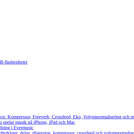
SB-flashenheter
cbox: Kompressor, Freeverb, Crossfeed, Eko, Volymnormalisering och m
du spelar musik på iPhone, iPad och Mac
lning i Evermusic
efterklang, delay, distorsion, kompressor, crossfeed och volymnormalise