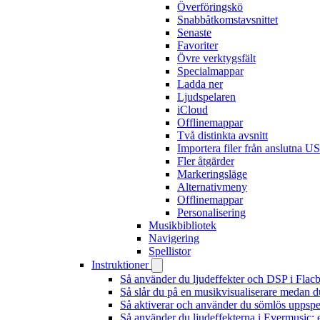
Överföringskö
Snabbåtkomstavsnittet
Senaste
Favoriter
Övre verktygsfält
Specialmappar
Ladda ner
Ljudspelaren
iCloud
Offlinemappar
Två distinkta avsnitt
Importera filer från anslutna U
Fler åtgärder
Markeringsläge
Alternativmeny
Offlinemappar
Personalisering
Musikbibliotek
Navigering
Spellistor
Instruktioner
Så använder du ljudeffekter och DSP i Fla
Så slår du på en musikvisualiserare medan 
Så aktiverar och använder du sömlös uppspe
Så använder du ljudeffekterna i Evermusic: 