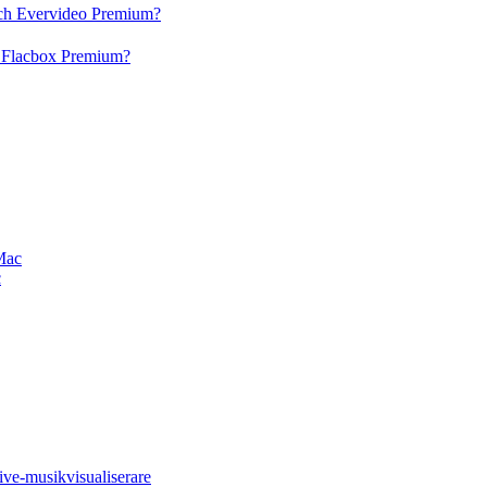
och Evervideo Premium?
h Flacbox Premium?
Mac
c
ive-musikvisualiserare