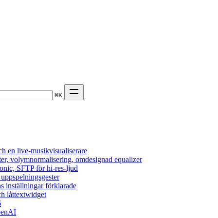
⌘
K
h en live-musikvisualiserare
ter, volymnormalisering, omdesignad equalizer
onic, SFTP för hi-res-ljud
, uppspelningsgester
s inställningar förklarade
h låttextwidget
6
penAI