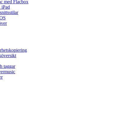
ac med Flacbox
 iPad
ittsstilar
iOS
över
rhetskopiering
söversikt
h taggar
vermusic
er