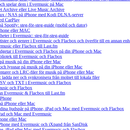
och spelar dem i Evermusic på Mac
et Archive eller Live Music Archive
Linux / NAS på iPhone med Kodi DLNA-server
ed CarPlay
å Spotify: steg-för-steg-guide (mobil och dator)
 iPhone eller MAC
heter i Evermusic: steg-för-steg-guide
rtister och genrer i Evermusic och Flacbox och överför till en annan enh
music eller Flacbox till Last.fm
getar i Evermusic och Flacbox på din iPhone och Mac
ibliotek till Evermusic och Flacbox
på musik på din iPhone eller Mac
h lyssnar på musik på din iPhone eller Mac
tarer och LRC-filer för musik på iPhone eller Mac
ladda ner och synkronisera från molnet till lokala filer
 CSV och TXT i Evermusic och Flacbox
music och Flacbox
rån Evermusic & Flacbox till Last.fm
iPhone
på iPhone eller Mac
ll dina ljudspår på iPhone, iPad och Mac med Evermusic och Flacbox
 iPad och Mac med Evermusic
hone eller Mac
iPhone med Evermusic och iXpand från SanDisk
one, iPad eller Mac med Evermusic och Flacbox