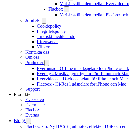
Vad är skillnaden mellan Evervideo 
Flacbox
Vad är skillnaden mellan Flacbox oc
Juridiskt
Cookiepolicy
Integritetspolicy
Juridiskt meddelande
Licensavtal
Villkor
Kontakta oss
Om oss
Produkter
Evermusic - Offline musikspelare för iPhone och 
Evertag - Musiktaggredigerare för iPhone och Ma
Evervideo - HD-videospelare för iPhone och Mac
Flacbox - Hi-Res ljudspelare for iPhone och Mac
Support
Produkter
Evervideo
Evermusic
Flacbox
Evertag
Blogg
Flacbox 7.6: Ny BASS-ljudmotor, effekter, DSP och en l