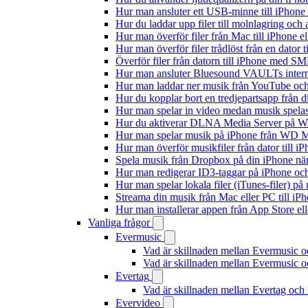
Hur man ansluter ett USB-minne till iPhone o
Hur du laddar upp filer till molnlagring och 
Hur man överför filer från Mac till iPhone e
Hur man överför filer trådlöst från en dator
Överför filer från datorn till iPhone med SM
Hur man ansluter Bluesound VAULTs interna
Hur man laddar ner musik från YouTube och 
Hur du kopplar bort en tredjepartsapp från 
Hur man spelar in video medan musik spela
Hur du aktiverar DLNA Media Server på Wi
Hur man spelar musik på iPhone från WD
Hur man överför musikfiler från dator till 
Spela musik från Dropbox på din iPhone när 
Hur man redigerar ID3-taggar på iPhone o
Hur man spelar lokala filer (iTunes-filer) p
Streama din musik från Mac eller PC till 
Hur man installerar appen från App Store el
Vanliga frågor
Evermusic
Vad är skillnaden mellan Evermusic 
Vad är skillnaden mellan Evermusic
Evertag
Vad är skillnaden mellan Evertag oc
Evervideo