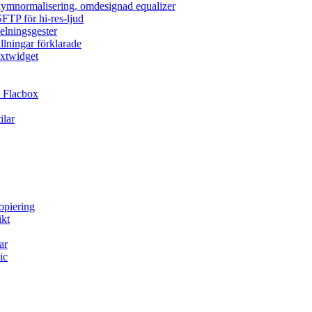
olymnormalisering, omdesignad equalizer
FTP för hi-res-ljud
elningsgester
llningar förklarade
extwidget
 Flacbox
ilar
opiering
ikt
ar
ic