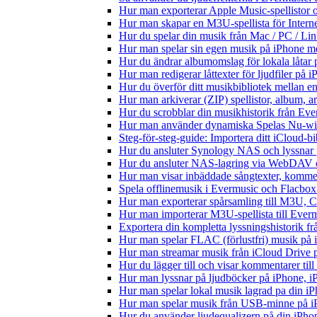
Hur man exporterar Apple Music-spellistor 
Hur man skapar en M3U-spellista för Intern
Hur du spelar din musik från Mac / PC / 
Hur man spelar sin egen musik på iPhone m
Hur du ändrar albumomslag för lokala låtar p
Hur man redigerar låttexter för ljudfiler på
Hur du överför ditt musikbibliotek mellan en
Hur man arkiverar (ZIP) spellistor, album, a
Hur du scrobblar din musikhistorik från Ever
Hur man använder dynamiska Spelas Nu-wid
Steg-för-steg-guide: Importera ditt iCloud-b
Hur du ansluter Synology NAS och lyssnar 
Hur du ansluter NAS-lagring via WebDAV oc
Hur man visar inbäddade sångtexter, kommen
Spela offlinemusik i Evermusic och Flacbox: 
Hur man exporterar spårsamling till M3U,
Hur man importerar M3U-spellista till Ever
Exportera din kompletta lyssningshistorik f
Hur man spelar FLAC (förlustfri) musik på 
Hur man streamar musik från iCloud Drive 
Hur du lägger till och visar kommentarer ti
Hur man lyssnar på ljudböcker på iPhone,
Hur man spelar lokal musik lagrad pa din iP
Hur man spelar musik från USB-minne på 
Hur du använder ljudequalizern på din iPh