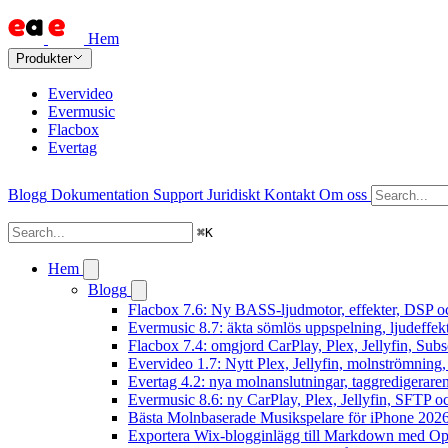
Hem
Produkter
Evervideo
Evermusic
Flacbox
Evertag
Blogg
Dokumentation
Support
Juridiskt
Kontakt
Om oss
⌘
K
Hem
Blogg
Flacbox 7.6: Ny BASS-ljudmotor, effekter, DSP oc
Evermusic 8.7: äkta sömlös uppspelning, ljudeffek
Flacbox 7.4: omgjord CarPlay, Plex, Jellyfin, Subs
Evervideo 1.7: Nytt Plex, Jellyfin, molnströmning
Evertag 4.2: nya molnanslutningar, taggredigeraren
Evermusic 8.6: ny CarPlay, Plex, Jellyfin, SFTP oc
Bästa Molnbaserade Musikspelare för iPhone 202
Exportera Wix-blogginlägg till Markdown med O