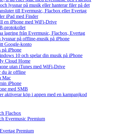
ch lyssnar på musik eller hanterar filer på det
ansluter till Evermusic, Flacbox eller Evertag
ller iPad med Finder
 till en iPhone med WiFi-Drive
B-protokollet
 lagring från Evermusic, Flacbox, Evertag
lyssnar på offline-musik på iPhone
ditt Google-konto
s på iPhone
ndows 10 och spelar din musik på iPhone
 My Cloud Home
iPhone utan iTunes med WiFi-Drive
du är offline
ch Mac
å min iPhone
iPhone med SMB
ler aktiverar köp i appen med en kampanjkod
och Flacbox
 och Evermusic Premium
h Evertag Premium