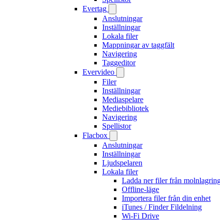
Evertag
Anslutningar
Inställningar
Lokala filer
Mappningar av taggfält
Navigering
Taggeditor
Evervideo
Filer
Inställningar
Mediaspelare
Mediebibliotek
Navigering
Spellistor
Flacbox
Anslutningar
Inställningar
Ljudspelaren
Lokala filer
Ladda ner filer från molnlagrin
Offline-läge
Importera filer från din enhet
iTunes / Finder Fildelning
Wi-Fi Drive