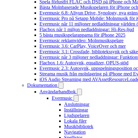
Spela förlustfri FLAC och DSD på iPhone och M
Bästa Molnbaserade Musikspelaren för iPhone och
Evermusic 6.8: Aliyun Drive, Synology, nya gränssn
Evermusic Pro på Setapp Mobile: Molnmusik för 
Evermusic når 11 miljoner nedladdningar världen 
Flacbox når 1 miljon nedladdningar: Hi-Res-ljud
5 bästa musikspelarapparna för iPhone 2025
Evermusic reklamvideo: Molnmusikspelare
Evermusic 3.6: CarPlay, VoiceOver och mer
Evermusic 3.1: Crossfade, bibliotekssynk och säke
Evermusic når 3 miljoner nedladdningar: Funktion
Flacbox 1.6: Autosynk, equalizer, OPUS-stöd
Evermusic 2.3: Autosynk, uppspelningsposition oc
Streama musik från molnlagring på iPhone med E
iOS Audio Streaming med AVAssetResourceLoad
Dokumentation
Användarhandbok
Evermusic
Anslutningar
Inställningar
Ljudspelaren
Lokala filer
Musikbibliotek
Navigation
Spellistor