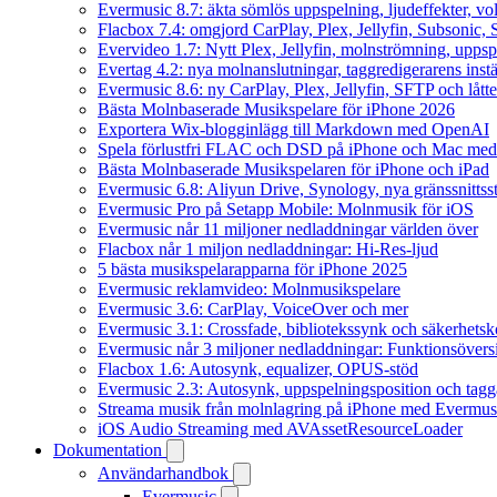
Evermusic 8.7: äkta sömlös uppspelning, ljudeffekter, v
Flacbox 7.4: omgjord CarPlay, Plex, Jellyfin, Subsonic, S
Evervideo 1.7: Nytt Plex, Jellyfin, molnströmning, uppsp
Evertag 4.2: nya molnanslutningar, taggredigerarens instä
Evermusic 8.6: ny CarPlay, Plex, Jellyfin, SFTP och lått
Bästa Molnbaserade Musikspelare för iPhone 2026
Exportera Wix-blogginlägg till Markdown med OpenAI
Spela förlustfri FLAC och DSD på iPhone och Mac med
Bästa Molnbaserade Musikspelaren för iPhone och iPad
Evermusic 6.8: Aliyun Drive, Synology, nya gränssnittsst
Evermusic Pro på Setapp Mobile: Molnmusik för iOS
Evermusic når 11 miljoner nedladdningar världen över
Flacbox når 1 miljon nedladdningar: Hi-Res-ljud
5 bästa musikspelarapparna för iPhone 2025
Evermusic reklamvideo: Molnmusikspelare
Evermusic 3.6: CarPlay, VoiceOver och mer
Evermusic 3.1: Crossfade, bibliotekssynk och säkerhetsk
Evermusic når 3 miljoner nedladdningar: Funktionsövers
Flacbox 1.6: Autosynk, equalizer, OPUS-stöd
Evermusic 2.3: Autosynk, uppspelningsposition och tagg
Streama musik från molnlagring på iPhone med Evermus
iOS Audio Streaming med AVAssetResourceLoader
Dokumentation
Användarhandbok
Evermusic