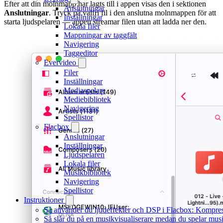
Efter att din molnmapp har lagts till i appen visas den i sektionen
Anslutningar
Anslutningar
. Tryck på valfri fil i den anslutna molnmappen för att
Inställningar
starta ljudspelaren — appen streamar filen utan att ladda ner den.
Lokala filer
Mappningar av taggfält
Navigering
Taggeditor
Evervideo
Filer
Inställningar
Mediaspelare
Mediebibliotek
Navigering
Spellistor
Flacbox
Anslutningar
Inställningar
Ljudspelaren
Lokala filer
Musikbibliotek
Navigering
Spellistor
Instruktioner
Så använder du ljudeffekter och DSP i Flacbox: Kompre
Så slår du på en musikvisualiserare medan du spelar mu