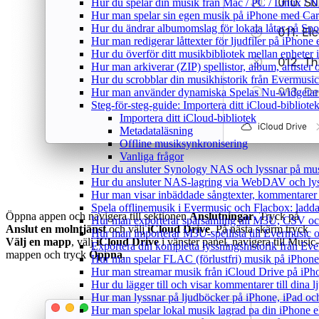
Hur du spelar din musik från Mac / PC / Linux 
Hur man spelar sin egen musik på iPhone med Ca
Hur du ändrar albumomslag för lokala låtar på Spot
Hur man redigerar låttexter för ljudfiler på iPhon
Hur du överför ditt musikbibliotek mellan enheter 
Hur man arkiverar (ZIP) spellistor, album, artister
Hur du scrobblar din musikhistorik från Evermusic 
Hur man använder dynamiska Spelas Nu-widgetar 
Steg-för-steg-guide: Importera ditt iCloud-bibliote
Importera ditt iCloud-bibliotek
Metadataläsning
Offline musiksynkronisering
Vanliga frågor
Hur du ansluter Synology NAS och lyssnar på mus
Hur du ansluter NAS-lagring via WebDAV och lyss
Hur man visar inbäddade sångtexter, kommentarer 
Spela offlinemusik i Evermusic och Flacbox: ladda n
Öppna appen och navigera till sektionen
Anslutningar
. Tryck på
Hur man exporterar spårsamling till M3U, CSV o
Anslut en molntjänst
och välj
iCloud Drive
. På nästa skärm tryck
Hur man importerar M3U-spellista till Evermusic 
Välj en mapp
, välj
iCloud Drive
i vänster panel, navigera till Music-
Exportera din kompletta lyssningshistorik från Eve
mappen och tryck
Öppna
.
Hur man spelar FLAC (förlustfri) musik på iPhone
Hur man streamar musik från iCloud Drive på iPh
Hur du lägger till och visar kommentarer till din
Hur man lyssnar på ljudböcker på iPhone, iPad 
Hur man spelar lokal musik lagrad pa din iPhone e