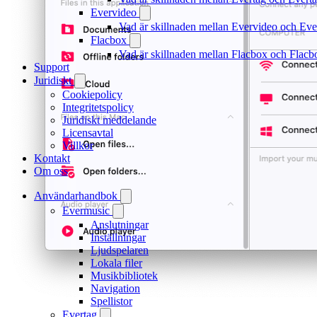
Evervideo
Vad är skillnaden mellan Evervideo och Ev
Flacbox
Vad är skillnaden mellan Flacbox och Flac
Support
Juridiskt
Cookiepolicy
Integritetspolicy
Juridiskt meddelande
Licensavtal
Villkor
Kontakt
Om oss
Användarhandbok
Evermusic
Anslutningar
Inställningar
Ljudspelaren
Lokala filer
Musikbibliotek
Navigation
Spellistor
Evertag