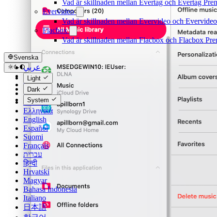
Vad är skillnaden mellan Evertag och Evertag Pr
Evervideo
Vad är skillnaden mellan Evervideo och Evervide
Flacbox
Vad är skillnaden mellan Flacbox och Flacbox Pr
Svenska
عربي
Català
Light
Čeština
Dark
Dansk
System
Deutsch
Ελληνικά
English
Español
Suomi
Français
עברית
हिन्दी
Hrvatski
Magyar
Bahasa Indonesia
Italiano
日本語