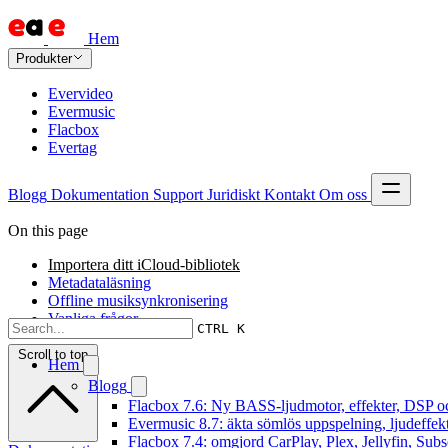
Hem
Produkter
Evervideo
Evermusic
Flacbox
Evertag
Blogg
Dokumentation
Support
Juridiskt
Kontakt
Om oss
On this page
Importera ditt iCloud-bibliotek
Metadataläsning
Offline musiksynkronisering
Vanliga frågor
CTRL K
Scroll to top
Hem
Blogg
Flacbox 7.6: Ny BASS-ljudmotor, effekter, DSP oc
Evermusic 8.7: äkta sömlös uppspelning, ljudeffek
Flacbox 7.4: omgjord CarPlay, Plex, Jellyfin, Subs