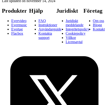
Last updated on
november 14, 2024
Produkter
Hjälp
Juridiskt
Företag
Evervideo
FAQ
Juridiskt
Om oss
Evermusic
Instruktioner
meddelande
Blogg
Evertag
Användarguide
Integritetspolicy
Kontakt
Flacbox
Kontakta
Cookiepolicy
support
Villkor
Licensavtal