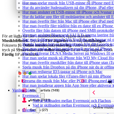
Hur man spelar musik från USB-minne på iPhone med E
Hur du använder ljudequalizern på din iPhone, iPad el
Hur man ansluter ett USB-minne till iPhone och lyssnar på
Hur du laddar upp filer till molnlagring och ansluter till
Hur man överför filer från Mac till iPhone eller iPad med
Hur man överför filer trådlöst från en dator till en iPho
Överför filer från datorn till iPhone med SMB-protokolle
Hur man ansluter Bluesound VAULTs interna lagring frå
För att lägga till filer i musikbiblioteket, öppna skärmen
Hur man laddar ner musik från YouTube och lyssnar på o
Musikbibliotek
. Tryck på
Fler åtgärder
och välj
Inställningar
.
Hur du kopplar bort en tredjepartsapp från ditt Google-k
Fokusera på
Online musiksynkronisering
. Aktivera funktionen och
Hur man spelar in video medan musik spelas på iPhone
tryck på
Synkroniserade online-mappar
för att välja mappar. Tryck
Hur du aktiverar DLNA Media Server på Windows 10 och
Färdig
för att bekräfta.
Hur man spelar musik på iPhone från WD My Cloud H
Hur man överför musikfiler från dator till iPhone utan 
Spela musik från Dropbox på din iPhone när du är offlin
Hur man redigerar ID3-taggar på iPhone och Mac
Hur man spelar lokala filer (iTunes-filer) på min iPhone
Streama din musik från Mac eller PC till iPhone med S
Hur man installerar appen från App Store eller aktivera
Vanliga frågor
Evermusic
Vad är skillnaden mellan Evermusic och Flacbox
Vad är skillnaden mellan Evermusic och Evermus
Evertag