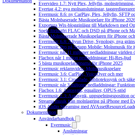
Dokumentation
Evervideo 1.7: Nytt Plex, Jellyfin, molnströmning
Evertag 4.2: nya molnanslutningar, taggredigeraren
Evermusic 8.6: ny CarPlay, Plex, Jellyfin, SFTP oc
Bästa Molnbaserade Musikspelare för iPhone 202
Exportera Wix-blogginlägg till Markdown med O
Spela förlustfri FLAC och DSD på iPhone och M
Bästa Molnbaserade Musikspelaren för iPhone och
Evermusic 6.8: Aliyun Drive, Synology, nya gränssn
Evermusic Pro på Setapp Mobile: Molnmusik för 
Evermusic når 11 miljoner nedladdningar världen 
Flacbox når 1 miljon nedladdningar: Hi-Res-ljud
5 bästa musikspelarapparna för iPhone 2025
Evermusic reklamvideo: Molnmusikspelare
Evermusic 3.6: CarPlay, VoiceOver och mer
Evermusic 3.1: Crossfade, bibliotekssynk och säke
Evermusic når 3 miljoner nedladdningar: Funktion
Flacbox 1.6: Autosynk, equalizer, OPUS-stöd
Evermusic 2.3: Autosynk, uppspelningsposition oc
Streama musik från molnlagring på iPhone med E
iOS Audio Streaming med AVAssetResourceLoad
Dokumentation
Användarhandbok
Evermusic
Anslutningar