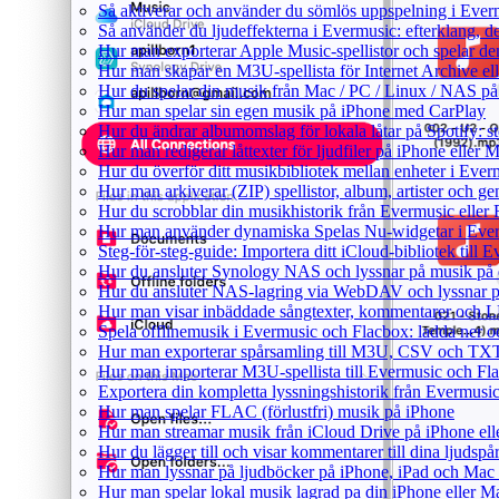
Så aktiverar och använder du sömlös uppspelning i Ever
Så använder du ljudeffekterna i Evermusic: efterklang, d
Hur man exporterar Apple Music-spellistor och spelar d
Hur man skapar en M3U-spellista för Internet Archive el
Hur du spelar din musik från Mac / PC / Linux / NAS 
Hur man spelar sin egen musik på iPhone med CarPlay
Hur du ändrar albumomslag för lokala låtar på Spotify: st
Hur man redigerar låttexter för ljudfiler på iPhone eller
Hur du överför ditt musikbibliotek mellan enheter i Everm
Hur man arkiverar (ZIP) spellistor, album, artister och g
Hur du scrobblar din musikhistorik från Evermusic eller F
Hur man använder dynamiska Spelas Nu-widgetar i Ever
Steg-för-steg-guide: Importera ditt iCloud-bibliotek till
Hur du ansluter Synology NAS och lyssnar på musik på 
Hur du ansluter NAS-lagring via WebDAV och lyssnar p
Hur man visar inbäddade sångtexter, kommentarer och LR
Spela offlinemusik i Evermusic och Flacbox: ladda ner och
Hur man exporterar spårsamling till M3U, CSV och TXT
Hur man importerar M3U-spellista till Evermusic och Fl
Exportera din kompletta lyssningshistorik från Evermusic
Hur man spelar FLAC (förlustfri) musik på iPhone
Hur man streamar musik från iCloud Drive på iPhone el
Hur du lägger till och visar kommentarer till dina ljud
Hur man lyssnar på ljudböcker på iPhone, iPad och Ma
Hur man spelar lokal musik lagrad pa din iPhone eller M