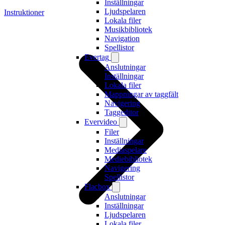
Inställningar
Ljudspelaren
Instruktioner
Lokala filer
Musikbibliotek
Navigation
Spellistor
Evertag
Anslutningar
Inställningar
Lokala filer
Mappningar av taggfält
Navigering
Taggeditor
Evervideo
Filer
Inställningar
Mediaspelare
Mediebibliotek
Navigering
Spellistor
Flacbox
Anslutningar
Inställningar
Ljudspelaren
Lokala filer