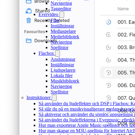
Navigering
Taggeditor
Evervideo
Filer
Inställningar
Mediaspelare
Mediebibliotek
Navigering
Spellistor
Flacbox
Anslutningar
Inställningar
Ljudspelaren
Lokala filer
Musikbibliotek
Navigering
Spellistor
Instruktioner
Så använder du ljudeffekter och DSP i Flacbox: 
Så slår du på en musikvisualiserare medan du spe
Så aktiverar och använder du sömlös uppspelning 
Så använder du ljudeffekterna i Evermusic: efterkl
Hur man exporterar Apple Music-spellistor och sp
Hur man skapar en M3U-spellista för Internet Arch