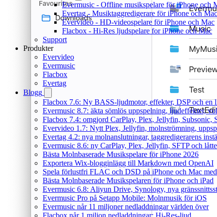
Evermusic - Offline musikspelare för iPhone och 
Evertag - Musiktaggredigerare för iPhone och Ma
Evervideo - HD-videospelare för iPhone och Mac
Flacbox - Hi-Res ljudspelare for iPhone och Mac
Support
Produkter
Evervideo
Evermusic
Flacbox
Evertag
Blogg
Flacbox 7.6: Ny BASS-ljudmotor, effekter, DSP och en l
Evermusic 8.7: äkta sömlös uppspelning, ljudeffekter, v
Flacbox 7.4: omgjord CarPlay, Plex, Jellyfin, Subsonic, S
Evervideo 1.7: Nytt Plex, Jellyfin, molnströmning, uppsp
Evertag 4.2: nya molnanslutningar, taggredigerarens instä
Evermusic 8.6: ny CarPlay, Plex, Jellyfin, SFTP och lått
Bästa Molnbaserade Musikspelare för iPhone 2026
Exportera Wix-blogginlägg till Markdown med OpenAI
Spela förlustfri FLAC och DSD på iPhone och Mac med
Bästa Molnbaserade Musikspelaren för iPhone och iPad
Evermusic 6.8: Aliyun Drive, Synology, nya gränssnittsst
Evermusic Pro på Setapp Mobile: Molnmusik för iOS
Evermusic når 11 miljoner nedladdningar världen över
Flacbox når 1 miljon nedladdningar: Hi-Res-ljud