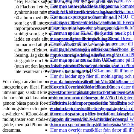
Hur du ansluter NAS-lagring via WebDAV oc
“Hej Flacbox supportteam, jag har nyligen prenumererat
Hur man visar inbäddade sångtexter, kommen
på Flacbox i ett år, men jag har betydande svårigheter att
Spela offlinemusik i Evermusic och Flacbox: 
synkronisera min musik från iCloud korrekt. Jag har cirka
Hur man exporterar spårsamling till M3U,
60 album med diverse filmmusik lagrade i mitt iCloud,
Hur man importerar M3U-spellista till Ever
som jag vill integrera i appen. Det verkar dock som att
Exportera din kompletta lyssningshistorik f
importprocessen till Flacbox-biblioteket inte fungerar så
Hur man spelar FLAC (förlustfri) musik på 
smidigt som jag hoppades. Det tar extremt lång tid att ens
Hur man streamar musik från iCloud Drive 
ladda ett enda album i appen. Igår tillbringade jag flera
Hur du lägger till och visar kommentarer ti
timmar med att prova olika metoder för att importera
Hur man lyssnar på ljudböcker på iPhone,
albumen effektivt, men jag hittade ingen tillfredsställande
Hur man spelar lokal musik lagrad pa din iP
lösning. Jag skulle uppskatta vägledning eller en steg-för-
Hur man spelar musik från USB-minne på 
steg-guide om hur man importerar iCloud-baserad musik
Hur du använder ljudequalizern på din iPh
(utan att den lagras lokalt på min iPhone) på ett sätt som
Hur man ansluter ett USB-minne till iPhone o
inte resulterar i överdrivna laddningstider.”
Hur du laddar upp filer till molnlagring och 
För många användare med omfattande musikbibliotek i iCloud kan
Hur man överför filer från Mac till iPhone e
integrering av filer i Flacbox och Evermusic ibland innebära
Hur man överför filer trådlöst från en dator
utmaningar, särskilt kring synkroniseringshastighet och effektivitet. 
Överför filer från datorn till iPhone med SM
du har stött på liknande problem kommer denna guide att leda dig
Hur man ansluter Bluesound VAULTs interna
genom bästa praxis för att effektivisera importprocessen, minimera
Hur man laddar ner musik från YouTube och 
laddningstider och njuta av din musik med lätthet. I denna guide
Hur du kopplar bort en tredjepartsapp från 
använder vi iCloud-lagring, men dessa steg gäller även för alla andra
Hur man spelar in video medan musik spela
molntjänster som stöds av appen. Du ser Mac-skärmbilder i denna
Hur du aktiverar DLNA Media Server på Wi
guide, men på iPhone är skärmarna och funktionsplaceringarna
Hur man spelar musik på iPhone från WD
desamma.
Hur man överför musikfiler från dator till 