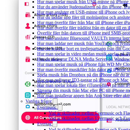
Hur man spelar musik från USB-minne på iPhone
Hur du använder ljudequalizern på din iPhone, i
Hur man ansluter ett USB-minne till iPhone och lyss
Hur du laddar upp filer till molnlagring och anslute
Hur man överför filer från Mac till iPhone eller i
Hur man överför filer trådlöst från en dator till e
Överför filer från datorn till iPhone med SMB-prot
Hur man ansluter Bluesound VAULTs interna lagri
Hur man laddar ner musik från YouTube och lyssna
Hur du kopplar bort en tredjepartsapp från ditt Go
Hur man spelar in video medan musik spelas på i
Hur du aktiverar DLNA Media Server på Windows 
Hur man spelar musik på iPhone från WD My Cl
Hur man överför musikfiler från dator till iPhone
Spela musik från Dropbox på din iPhone när du är 
Hur man redigerar ID3-taggar på iPhone och Mac
Hur man spelar lokala filer (iTunes-filer) på min i
Streama din musik från Mac eller PC till iPhone
Hur man installerar appen från App Store eller ak
Vanliga frågor
Evermusic
Vad är skillnaden mellan Evermusic och Fl
Vad är skillnaden mellan Evermusic och E
Evertag
Vad är skillnaden mellan Evertag och Ever