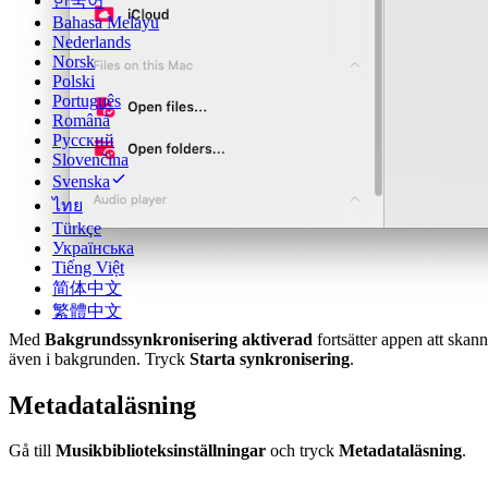
한국어
Bahasa Melayu
Nederlands
Norsk
Polski
Português
Română
Русский
Slovenčina
Svenska
ไทย
Türkçe
Українська
Tiếng Việt
简体中文
繁體中文
Med
Bakgrundssynkronisering aktiverad
fortsätter appen att skan
även i bakgrunden. Tryck
Starta synkronisering
.
Metadataläsning
Gå till
Musikbiblioteksinställningar
och tryck
Metadataläsning
.