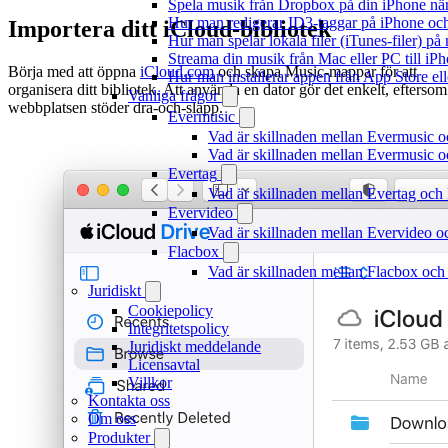
Spela musik från Dropbox på din iPhone när 
Hur man redigerar ID3-taggar på iPhone o
Importera ditt iCloud-bibliotek
Hur man spelar lokala filer (iTunes-filer) p
Streama din musik från Mac eller PC till 
Börja med att öppna
iCloud.com
och skapa Music-mappar för att
Hur man installerar appen från App Store el
organisera ditt bibliotek. Att använda en dator gör det enkelt, eftersom
Vanliga frågor
webbplatsen stöder dra-och-släpp.
Evermusic
Vad är skillnaden mellan Evermusic 
Vad är skillnaden mellan Evermusic
Evertag
Vad är skillnaden mellan Evertag oc
Evervideo
Vad är skillnaden mellan Evervideo 
Flacbox
Vad är skillnaden mellan Flacbox oc
Juridiskt
Cookiepolicy
Integritetspolicy
Juridiskt meddelande
Licensavtal
Villkor
Kontakta oss
Om oss
Produkter