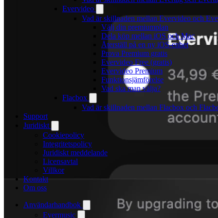
Evervideo
Vad är skillnaden mellan Evervideo och Ev
Välj din premiumplan
Dela köp mellan iOS och Mac
Återställ på en ny iOS-enhet
Prova Premium gratis
Evervideo Free (gratis)
Evervideo Premium
Funktionsjämförelse
Vad ska man välja?
Flacbox
Vad är skillnaden mellan Flacbox och Flac
Support
Juridiskt
Cookiepolicy
Integritetspolicy
Juridiskt meddelande
Licensavtal
Villkor
Kontakt
Om oss
Användarhandbok
Evermusic