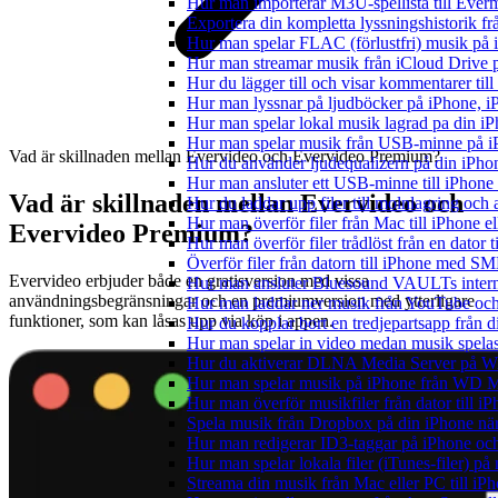
Hur man importerar M3U-spellista till Ever
Exportera din kompletta lyssningshistorik f
Hur man spelar FLAC (förlustfri) musik på 
Hur man streamar musik från iCloud Drive 
Hur du lägger till och visar kommentarer ti
Hur man lyssnar på ljudböcker på iPhone,
Hur man spelar lokal musik lagrad pa din iP
Hur man spelar musik från USB-minne på 
Vad är skillnaden mellan Evervideo och Evervideo Premium?
Hur du använder ljudequalizern på din iPh
Hur man ansluter ett USB-minne till iPhone o
Vad är skillnaden mellan Evervideo och
Hur du laddar upp filer till molnlagring och 
Hur man överför filer från Mac till iPhone e
Evervideo Premium?
Hur man överför filer trådlöst från en dator
Överför filer från datorn till iPhone med SM
Evervideo erbjuder både en gratisversion med vissa
Hur man ansluter Bluesound VAULTs interna
användningsbegränsningar och en premiumversion med ytterligare
Hur man laddar ner musik från YouTube och 
funktioner, som kan låsas upp via köp i appen.
Hur du kopplar bort en tredjepartsapp från 
Hur man spelar in video medan musik spela
Hur du aktiverar DLNA Media Server på Wi
Hur man spelar musik på iPhone från WD
Hur man överför musikfiler från dator till 
Spela musik från Dropbox på din iPhone när 
Hur man redigerar ID3-taggar på iPhone o
Hur man spelar lokala filer (iTunes-filer) p
Streama din musik från Mac eller PC till 