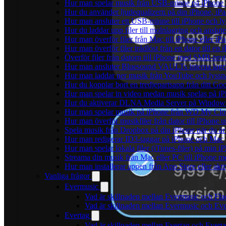
Hur man spelar musik från USB-minne på iPhone
Hur du använder ljudequalizern på din iPhone, i
Hur man ansluter ett USB-minne till iPhone och lyss
Hur du laddar upp filer till molnlagring och anslute
Hur man överför filer från Mac till iPhone eller i
Hur man överför filer trådlöst från en dator till e
Överför filer från datorn till iPhone med SMB-prot
Hur man ansluter Bluesound VAULTs interna lagri
Hur man laddar ner musik från YouTube och lyssna
Hur du kopplar bort en tredjepartsapp från ditt Go
Hur man spelar in video medan musik spelas på i
Hur du aktiverar DLNA Media Server på Windows 
Hur man spelar musik på iPhone från WD My Cl
Hur man överför musikfiler från dator till iPhone
Spela musik från Dropbox på din iPhone när du är 
Hur man redigerar ID3-taggar på iPhone och Mac
Hur man spelar lokala filer (iTunes-filer) på min i
Streama din musik från Mac eller PC till iPhone
Hur man installerar appen från App Store eller ak
Vanliga frågor
Evermusic
Vad är skillnaden mellan Evermusic och Fl
Vad är skillnaden mellan Evermusic och E
Evertag
Vad är skillnaden mellan Evertag och Ever