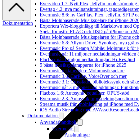
Evervideo 1.7: Nytt Plex, Jellyfin, molnströmning
Evertag 4.2: nya molnanslutningar, taggredigeraren
Evermusic 8.6: ny CarPlay, Plex, Jellyfin, SFTP oc
Bästa Molnbaserade Musikspelare för iPhone 202
Dokumentation
Exportera Wix-blogginlägg till Markdown med O
Spela förlustfri FLAC och DSD på iPhone och M
Bästa Molnbaserade Musikspelaren för iPhone och
Evermusic 6.8: Aliyun Drive, Synology, nya gränssn
Evermusic Pro på Setapp Mobile: Molnmusik för 
Evermusic når 11 miljoner nedladdningar världen 
Flacbox når 1 miljon nedladdningar: Hi-Res-ljud
5 bästa musikspelarapparna för iPhone 2025
Evermusic reklamvideo: Molnmusikspelare
Evermusic 3.6: CarPlay, VoiceOver och mer
Evermusic 3.1: Crossfade, bibliotekssynk och säke
Evermusic når 3 miljoner nedladdningar: Funktion
Flacbox 1.6: Autosynk, equalizer, OPUS-stöd
Evermusic 2.3: Autosynk, uppspelningsposition oc
Streama musik från molnlagring på iPhone med E
iOS Audio Streaming med AVAssetResourceLoad
Dokumentation
Användarhandbok
Evermusic
Anslutningar