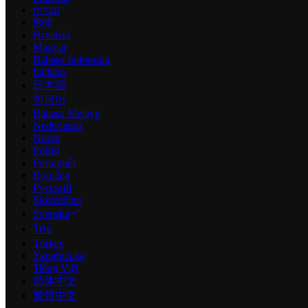
עברית
हिन्दी
Hrvatski
Magyar
Bahasa Indonesia
Italiano
日本語
한국어
Bahasa Melayu
Nederlands
Norsk
Polski
Português
Română
Русский
Slovenčina
Svenska
ไทย
Türkçe
Українська
Tiếng Việt
简体中文
繁體中文