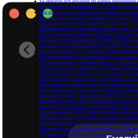
Så aktiverar och använder du sömlös uppspelning 
Så använder du ljudeffekterna i Evermusic: efterkl
Hur man exporterar Apple Music-spellistor och sp
Hur man skapar en M3U-spellista för Internet Arch
Hur du spelar din musik från Mac / PC / Linux 
Hur man spelar sin egen musik på iPhone med Ca
Hur du ändrar albumomslag för lokala låtar på Spot
Hur man redigerar låttexter för ljudfiler på iPhon
Hur du överför ditt musikbibliotek mellan enheter 
Hur man arkiverar (ZIP) spellistor, album, artister
Hur du scrobblar din musikhistorik från Evermusic 
Hur man använder dynamiska Spelas Nu-widgetar 
Steg-för-steg-guide: Importera ditt iCloud-bibliote
Hur du ansluter Synology NAS och lyssnar på mus
Hur du ansluter NAS-lagring via WebDAV och lyss
Hur man visar inbäddade sångtexter, kommentarer 
Spela offlinemusik i Evermusic och Flacbox: ladda n
Hur man exporterar spårsamling till M3U, CSV o
Hur man importerar M3U-spellista till Evermusic 
Exportera din kompletta lyssningshistorik från Eve
Hur man spelar FLAC (förlustfri) musik på iPhone
Hur man streamar musik från iCloud Drive på iPh
Hur du lägger till och visar kommentarer till din
Hur man lyssnar på ljudböcker på iPhone, iPad 
Hur man spelar lokal musik lagrad pa din iPhone e