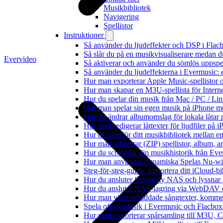
Musikbibliotek
Navigering
Spellistor
Instruktioner
Så använder du ljudeffekter och DSP i Fla
Så slår du på en musikvisualiserare medan 
Evervideo
Så aktiverar och använder du sömlös uppspe
Så använder du ljudeffekterna i Evermusic: 
Hur man exporterar Apple Music-spellistor 
Hur man skapar en M3U-spellista för Intern
Hur du spelar din musik från Mac / PC / 
Hur man spelar sin egen musik på iPhone m
Hur du ändrar albumomslag för lokala låtar p
Hur man redigerar låttexter för ljudfiler på
Hur du överför ditt musikbibliotek mellan en
Hur man arkiverar (ZIP) spellistor, album, a
Hur du scrobblar din musikhistorik från Ever
Hur man använder dynamiska Spelas Nu-wid
Steg-för-steg-guide: Importera ditt iCloud-b
Hur du ansluter Synology NAS och lyssnar 
Hur du ansluter NAS-lagring via WebDAV oc
Hur man visar inbäddade sångtexter, kommen
Spela offlinemusik i Evermusic och Flacbox: 
Hur man exporterar spårsamling till M3U,