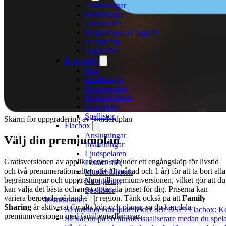
Anslutningar
Inställningar
Lokala filer
Mappningar av taggfält
Navigering
Taggeditor
Evervideo
Filer
Inställningar
Mediaspelare
Mediebibliotek
Navigering
Spellistor
Skärm för uppgradering av standardplan
Flacbox
Anslutningar
Välj din premiumplan
Inställningar
Ljudspelaren
Gratisversionen av applikationen erbjuder ett engångsköp för livstid
Lokala filer
och två prenumerationsalternativ (1 månad och 1 år) för att ta bort alla
Musikbibliotek
begränsningar och uppgradera till premiumversionen, vilket gör att du
Navigering
kan välja det bästa och mest optimala priset för dig. Priserna kan
Spellistor
variera beroende på land eller region. Tänk också på att
Family
Instruktioner
Sharing
är aktiverat för alla köp och planer, så du kan dela
Så använder du ljudeffekter och DSP i Flacbox: 
premiumversionen med familjemedlemmar.
Så slår du på en musikvisualiserare medan du spe