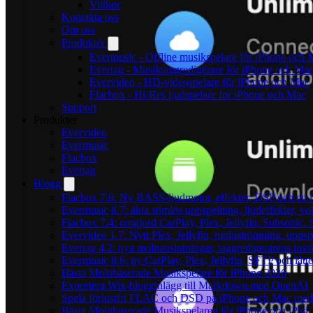
Villkor
Kontakta oss
Om oss
Produkter
Evermusic - Offline musikspelare för iPhone och 
Evertag - Musiktaggredigerare för iPhone och Ma
Evervideo - HD-videospelare för iPhone och Mac
Flacbox - Hi-Res ljudspelare for iPhone och Mac
Support
Produkter
Evervideo
Evermusic
Flacbox
Evertag
Blogg
Flacbox 7.6: Ny BASS-ljudmotor, effekter, DSP och en l
Evermusic 8.7: äkta sömlös uppspelning, ljudeffekter, v
Flacbox 7.4: omgjord CarPlay, Plex, Jellyfin, Subsonic, S
Evervideo 1.7: Nytt Plex, Jellyfin, molnströmning, uppsp
Evertag 4.2: nya molnanslutningar, taggredigerarens instä
Evermusic 8.6: ny CarPlay, Plex, Jellyfin, SFTP och lått
Bästa Molnbaserade Musikspelare för iPhone 2026
Exportera Wix-blogginlägg till Markdown med OpenAI
Spela förlustfri FLAC och DSD på iPhone och Mac med
Bästa Molnbaserade Musikspelaren för iPhone och iPad