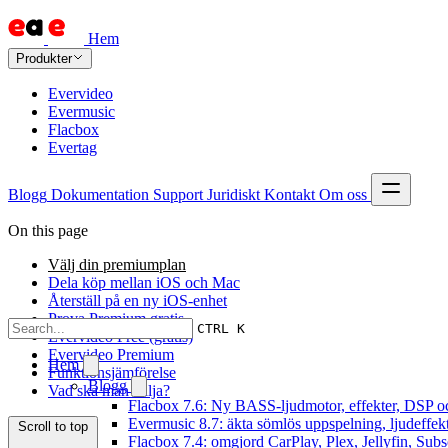
Hem
Produkter
Evervideo
Evermusic
Flacbox
Evertag
Blogg
Dokumentation
Support
Juridiskt
Kontakt
Om oss
On this page
Välj din premiumplan
Dela köp mellan iOS och Mac
Återställ på en ny iOS-enhet
Prova Premium gratis
CTRL K
Evervideo Free (gratis)
Evervideo Premium
Hem
Funktionsjämförelse
Blogg
Vad ska man välja?
Flacbox 7.6: Ny BASS-ljudmotor, effekter, DSP oc
Evermusic 8.7: äkta sömlös uppspelning, ljudeffek
Scroll to top
Flacbox 7.4: omgjord CarPlay, Plex, Jellyfin, Subs