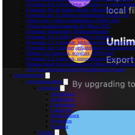
Evermusic 6.8: Aliyun Drive, Synology, nya gränssnittsst
Evermusic Pro på Setapp Mobile: Molnmusik för iOS
Evermusic når 11 miljoner nedladdningar världen över
Flacbox når 1 miljon nedladdningar: Hi-Res-ljud
5 bästa musikspelarapparna för iPhone 2025
Evermusic reklamvideo: Molnmusikspelare
Evermusic 3.6: CarPlay, VoiceOver och mer
Evermusic 3.1: Crossfade, bibliotekssynk och säkerhetsk
Evermusic når 3 miljoner nedladdningar: Funktionsövers
Flacbox 1.6: Autosynk, equalizer, OPUS-stöd
Evermusic 2.3: Autosynk, uppspelningsposition och tagg
Streama musik från molnlagring på iPhone med Evermus
iOS Audio Streaming med AVAssetResourceLoader
Dokumentation
Användarhandbok
Evermusic
Anslutningar
Inställningar
Ljudspelaren
Lokala filer
Musikbibliotek
Navigation
Spellistor
Evertag