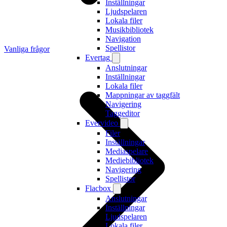
Inställningar
Ljudspelaren
Lokala filer
Musikbibliotek
Navigation
Spellistor
Vanliga frågor
Evertag
Anslutningar
Inställningar
Lokala filer
Mappningar av taggfält
Navigering
Taggeditor
Evervideo
Filer
Inställningar
Mediaspelare
Mediebibliotek
Navigering
Spellistor
Flacbox
Anslutningar
Inställningar
Ljudspelaren
Lokala filer