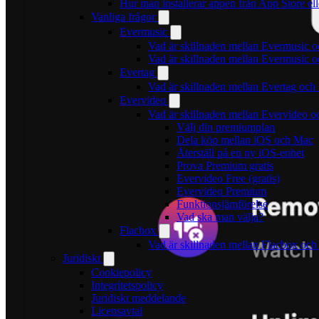
Hur man installerar appen från App Store el
Vanliga frågor
Evermusic
Vad är skillnaden mellan Evermusic 
Vad är skillnaden mellan Evermusic
Evertag
Vad är skillnaden mellan Evertag oc
Evervideo
Vad är skillnaden mellan Evervideo 
Välj din premiumplan
Dela köp mellan iOS och Mac
Återställ på en ny iOS-enhet
Prova Premium gratis
Evervideo Free (gratis)
Evervideo Premium
Funktionsjämförelse
Vad ska man välja?
Flacbox
Vad är skillnaden mellan Flacbox oc
Juridiskt
Cookiepolicy
Integritetspolicy
Juridiskt meddelande
Licensavtal