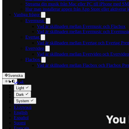
Streama din musik från Mac eller PC till iPhone med S
Hur man installerar appen från App Store eller aktivera
Vanliga frågor
Evermusic
Vad är skillnaden mellan Evermusic och Flacbox
Vad är skillnaden mellan Evermusic och Evermus
Evertag
Vad är skillnaden mellan Evertag och Evertag Pr
Evervideo
Vad är skillnaden mellan Evervideo och Evervide
Flacbox
Vad är skillnaden mellan Flacbox och Flacbox Pr
Svenska
عربي
Català
Light
Čeština
Dark
Dansk
System
Deutsch
Ελληνικά
English
Español
Suomi
Français