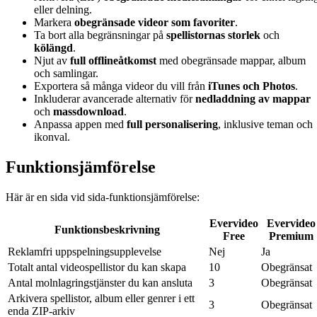
eller delning.
Markera
obegränsade videor som favoriter
.
Ta bort alla begränsningar på
spellistornas storlek
och
kölängd
.
Njut av
full offlineåtkomst
med obegränsade mappar, album
och samlingar.
Exportera så många videor du vill från
iTunes och Photos
.
Inkluderar avancerade alternativ för
nedladdning av mappar
och
massdownload
.
Anpassa appen med
full personalisering
, inklusive teman och
ikonval.
Funktionsjämförelse
Här är en sida vid sida-funktionsjämförelse:
Evervideo
Evervideo
Funktionsbeskrivning
Free
Premium
Reklamfri uppspelningsupplevelse
Nej
Ja
Totalt antal videospellistor du kan skapa
10
Obegränsat
Antal molnlagringstjänster du kan ansluta
3
Obegränsat
Arkivera spellistor, album eller genrer i ett
3
Obegränsat
enda ZIP-arkiv