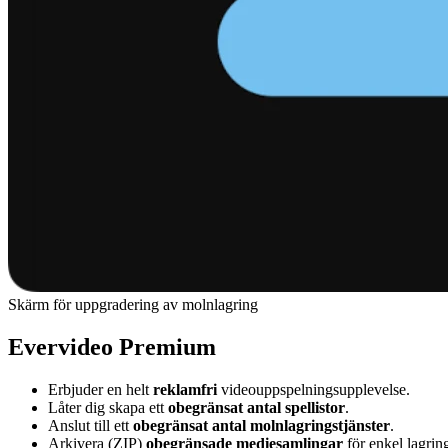
Skärm för uppgradering av molnlagring
Evervideo Premium
Erbjuder en helt
reklamfri
videouppspelningsupplevelse.
Låter dig skapa ett
obegränsat antal spellistor
.
Anslut till ett
obegränsat antal molnlagringstjänster
.
Arkivera (ZIP)
obegränsade mediesamlingar
för enkel lagrin