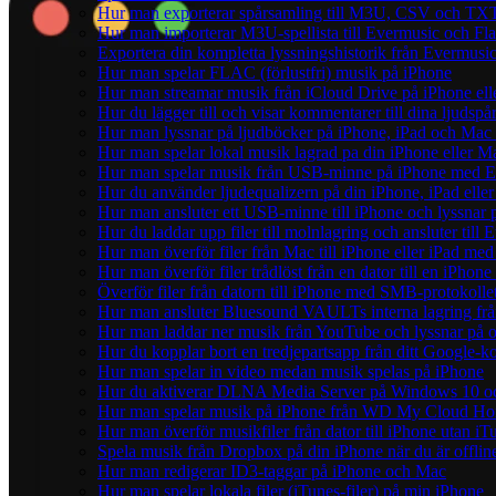
Hur man exporterar spårsamling till M3U, CSV och TXT
Hur man importerar M3U-spellista till Evermusic och Fl
Exportera din kompletta lyssningshistorik från Evermusic
Hur man spelar FLAC (förlustfri) musik på iPhone
Hur man streamar musik från iCloud Drive på iPhone el
Hur du lägger till och visar kommentarer till dina ljud
Hur man lyssnar på ljudböcker på iPhone, iPad och Ma
Hur man spelar lokal musik lagrad pa din iPhone eller M
Hur man spelar musik från USB-minne på iPhone med E
Hur du använder ljudequalizern på din iPhone, iPad el
Hur man ansluter ett USB-minne till iPhone och lyssnar på
Hur du laddar upp filer till molnlagring och ansluter till
Hur man överför filer från Mac till iPhone eller iPad med
Hur man överför filer trådlöst från en dator till en iPho
Överför filer från datorn till iPhone med SMB-protokolle
Hur man ansluter Bluesound VAULTs interna lagring frå
Hur man laddar ner musik från YouTube och lyssnar på o
Hur du kopplar bort en tredjepartsapp från ditt Google-k
Hur man spelar in video medan musik spelas på iPhone
Hur du aktiverar DLNA Media Server på Windows 10 och
Hur man spelar musik på iPhone från WD My Cloud H
Hur man överför musikfiler från dator till iPhone utan 
Spela musik från Dropbox på din iPhone när du är offlin
Hur man redigerar ID3-taggar på iPhone och Mac
Hur man spelar lokala filer (iTunes-filer) på min iPhone