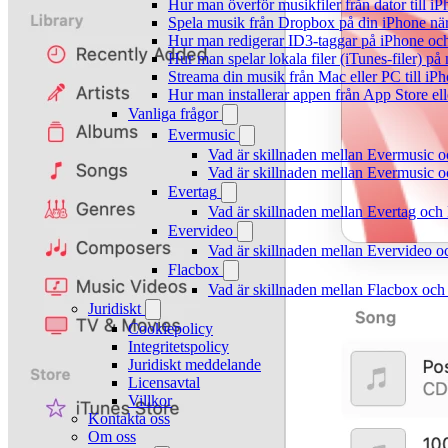
Hur man överför musikfiler från dator till 
Spela musik från Dropbox på din iPhone när 
Hur man redigerar ID3-taggar på iPhone o
Hur man spelar lokala filer (iTunes-filer) p
Streama din musik från Mac eller PC till 
Hur man installerar appen från App Store el
Vanliga frågor
Evermusic
Vad är skillnaden mellan Evermusic 
Vad är skillnaden mellan Evermusic
Evertag
Vad är skillnaden mellan Evertag oc
Evervideo
Vad är skillnaden mellan Evervideo 
Flacbox
Vad är skillnaden mellan Flacbox oc
Juridiskt
Cookiepolicy
Integritetspolicy
Juridiskt meddelande
Licensavtal
Villkor
Kontakta oss
Om oss