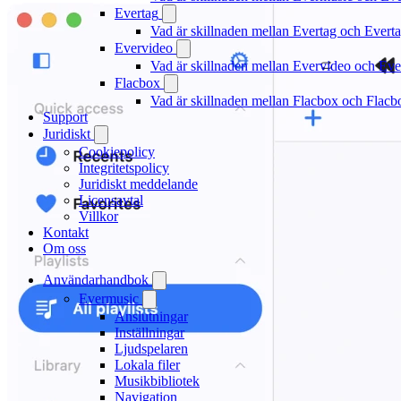
Evertag
Vad är skillnaden mellan Evertag och Ever
Evervideo
Vad är skillnaden mellan Evervideo och Ev
Flacbox
Vad är skillnaden mellan Flacbox och Flac
Support
Juridiskt
Cookiepolicy
Integritetspolicy
Juridiskt meddelande
Licensavtal
Villkor
Kontakt
Om oss
Användarhandbok
Evermusic
Anslutningar
Inställningar
Ljudspelaren
Lokala filer
Musikbibliotek
Navigation