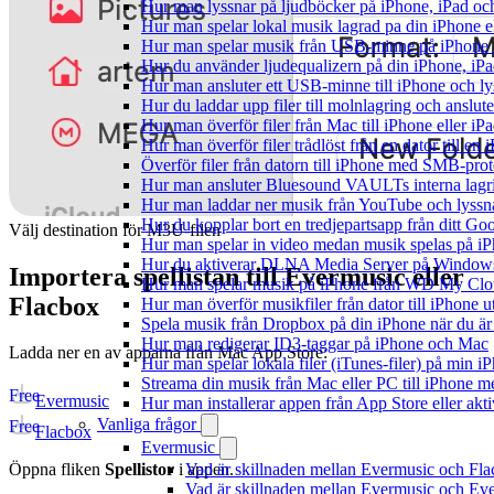
Hur man lyssnar på ljudböcker på iPhone, iPad 
Hur man spelar lokal musik lagrad pa din iPhone e
Hur man spelar musik från USB-minne på iPhone
Hur du använder ljudequalizern på din iPhone, i
Hur man ansluter ett USB-minne till iPhone och lyss
Hur du laddar upp filer till molnlagring och anslute
Hur man överför filer från Mac till iPhone eller i
Hur man överför filer trådlöst från en dator till e
Överför filer från datorn till iPhone med SMB-prot
Hur man ansluter Bluesound VAULTs interna lagri
Hur man laddar ner musik från YouTube och lyssna
Hur du kopplar bort en tredjepartsapp från ditt Go
Välj destination för M3U-filen
Hur man spelar in video medan musik spelas på i
Hur du aktiverar DLNA Media Server på Windows 
Importera spellistan till Evermusic eller
Hur man spelar musik på iPhone från WD My Cl
Flacbox
Hur man överför musikfiler från dator till iPhone
Spela musik från Dropbox på din iPhone när du är 
Hur man redigerar ID3-taggar på iPhone och Mac
Ladda ner en av apparna från Mac App Store:
Hur man spelar lokala filer (iTunes-filer) på min i
Streama din musik från Mac eller PC till iPhone
Free
Evermusic
Hur man installerar appen från App Store eller ak
Vanliga frågor
Free
Flacbox
Evermusic
Vad är skillnaden mellan Evermusic och Fl
Öppna fliken
Spellistor
i appen.
Vad är skillnaden mellan Evermusic och E