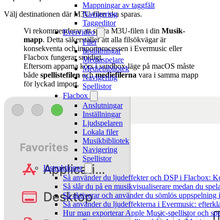
Mappningar av taggfält
Välj destinationen där M3U-filen ska sparas.
Navigering
Taggeditor
Vi rekommenderar att spara M3U-filen i din
Musik-
Evervideo
mapp
. Detta säkerställer att alla filsökvägar är
Filer
konsekventa och importprocessen i Evermusic eller
Inställningar
Flacbox fungerar smidigt.
Mediaspelare
Eftersom apparna körs i sandbox-läge på macOS måste
Mediebibliotek
både
spellistefilen
och
mediefilerna
vara i samma mapp
Navigering
för lyckad import.
Spellistor
Flacbox
Anslutningar
Inställningar
Ljudspelaren
Lokala filer
Musikbibliotek
Navigering
Spellistor
Instruktioner
Så använder du ljudeffekter och DSP i Flacbox: 
Så slår du på en musikvisualiserare medan du spe
Så aktiverar och använder du sömlös uppspelning 
Så använder du ljudeffekterna i Evermusic: efterkl
Hur man exporterar Apple Music-spellistor och sp