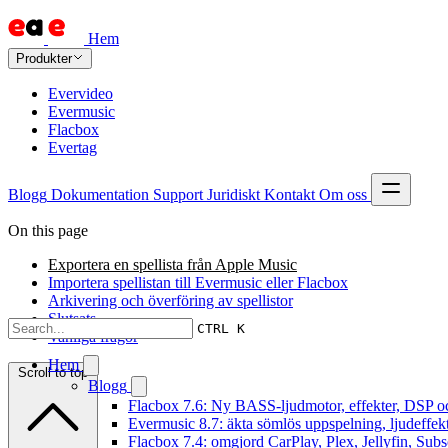
Hem
Produkter
Evervideo
Evermusic
Flacbox
Evertag
Blogg
Dokumentation
Support
Juridiskt
Kontakt
Om oss
On this page
Exportera en spellista från Apple Music
Importera spellistan till Evermusic eller Flacbox
Arkivering och överföring av spellistor
Slutsats
CTRL K
Vanliga frågor
Hem
Scroll to top
Blogg
Flacbox 7.6: Ny BASS-ljudmotor, effekter, DSP oc
Evermusic 8.7: äkta sömlös uppspelning, ljudeffek
Flacbox 7.4: omgjord CarPlay, Plex, Jellyfin, Subs