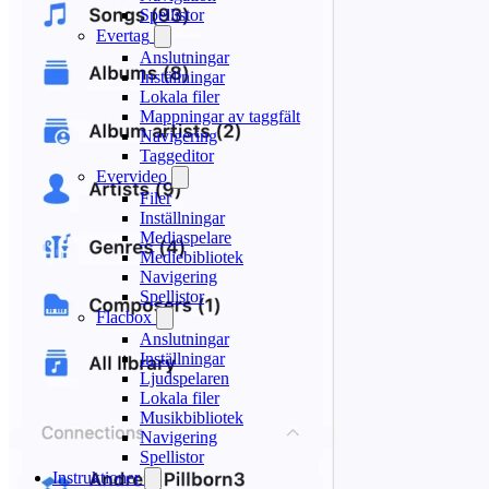
Spellistor
Evertag
Anslutningar
Inställningar
Lokala filer
Mappningar av taggfält
Navigering
Taggeditor
Evervideo
Filer
Inställningar
Mediaspelare
Mediebibliotek
Navigering
Spellistor
Flacbox
Anslutningar
Inställningar
Ljudspelaren
Lokala filer
Musikbibliotek
Navigering
Spellistor
Instruktioner