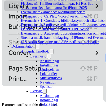
Flacbox når 1 miljon nedladdningar: Hi-Res-ljud
5 bästa musikspelarapparna för iPhone 2025
Evermusic reklamvideo: Molnmusikspelare
Evermusic 3.6: CarPlay, VoiceOver och mer
Evermusic 3.1: Crossfade, bibliotekssynk och säkerhetsk
Evermusic når 3 miljoner nedladdningar: Funktionsövers
Flacbox 1.6: Autosynk, equalizer, OPUS-stöd
Evermusic 2.3: Autosynk, uppspelningsposition och tagg
Streama musik från molnlagring på iPhone med Evermus
iOS Audio Streaming med AVAssetResourceLoader
Dokumentation
Användarhandbok
Evermusic
Anslutningar
Inställningar
Ljudspelaren
Lokala filer
Musikbibliotek
Navigation
Spellistor
Evertag
Anslutningar
Inställningar
Lokala filer
Exportera spellistan från ditt bibliotek