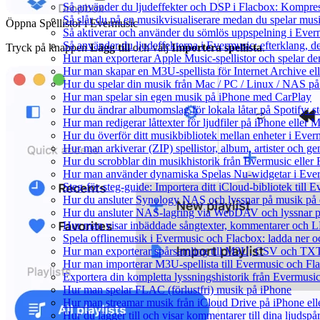
Så använder du ljudeffekter och DSP i Flacbox: Kompre
Så slår du på en musikvisualiserare medan du spelar mu
Öppna Spellistor i Evermusic
Så aktiverar och använder du sömlös uppspelning i Ever
Så använder du ljudeffekterna i Evermusic: efterklang, d
Tryck på knappen
Lägg till
och välj
Importera spellista
.
Hur man exporterar Apple Music-spellistor och spelar d
Hur man skapar en M3U-spellista för Internet Archive el
Hur du spelar din musik från Mac / PC / Linux / NAS 
Hur man spelar sin egen musik på iPhone med CarPlay
Hur du ändrar albumomslag för lokala låtar på Spotify: st
Hur man redigerar låttexter för ljudfiler på iPhone eller
Hur du överför ditt musikbibliotek mellan enheter i Everm
Hur man arkiverar (ZIP) spellistor, album, artister och g
Hur du scrobblar din musikhistorik från Evermusic eller F
Hur man använder dynamiska Spelas Nu-widgetar i Ever
Steg-för-steg-guide: Importera ditt iCloud-bibliotek till
Hur du ansluter Synology NAS och lyssnar på musik på 
Hur du ansluter NAS-lagring via WebDAV och lyssnar p
Hur man visar inbäddade sångtexter, kommentarer och LR
Spela offlinemusik i Evermusic och Flacbox: ladda ner och
Hur man exporterar spårsamling till M3U, CSV och TXT
Hur man importerar M3U-spellista till Evermusic och Fl
Exportera din kompletta lyssningshistorik från Evermusic
Hur man spelar FLAC (förlustfri) musik på iPhone
Hur man streamar musik från iCloud Drive på iPhone el
Hur du lägger till och visar kommentarer till dina ljud