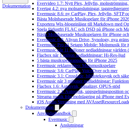
Evervideo 1.7: Nytt Plex, Jellyfin, molnströmning
Dokumentation
Evertag 4.2: nya molnanslutningar, taggredigeraren
Evermusic 8.6: ny CarPlay, Plex, Jellyfin, SFTP oc
Bästa Molnbaserade Musikspelare för iPhone 202
Exportera Wix-blogginlägg till Markdown med O
Spela förlustfri FLAC och DSD på iPhone och M
Bästa Molnbaserade Musikspelaren för iPhone och
Evermusic 6.8: Aliyun Drive, Synology, nya gränssn
Evermusic Pro på Setapp Mobile: Molnmusik för 
Evermusic når 11 miljoner nedladdningar världen 
Flacbox når 1 miljon nedladdningar: Hi-Res-ljud
5 bästa musikspelarapparna för iPhone 2025
Evermusic reklamvideo: Molnmusikspelare
Evermusic 3.6: CarPlay, VoiceOver och mer
Evermusic 3.1: Crossfade, bibliotekssynk och säke
Evermusic når 3 miljoner nedladdningar: Funktion
Flacbox 1.6: Autosynk, equalizer, OPUS-stöd
Evermusic 2.3: Autosynk, uppspelningsposition oc
Streama musik från molnlagring på iPhone med E
iOS Audio Streaming med AVAssetResourceLoad
Dokumentation
Användarhandbok
Evermusic
Anslutningar