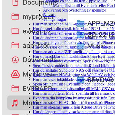
Exportera en spellista från Apple Music
Importera spellistan till Evermusic eller Fla
Arkivering och överföring av spellistor
Slutsats
Vanliga frågor
Hur man skapar en M3U-spellista för Internet Arch
Hur du spelar din musik från Mac / PC / Linux 
Hur man spelar sin egen musik på iPhone med Ca
Hur du ändrar albumomslag för lokala låtar på Spot
Hur man redigerar låttexter för ljudfiler på iPhon
Hur du överför ditt musikbibliotek mellan enheter 
Hur man arkiverar (ZIP) spellistor, album, artister
Hur du scrobblar din musikhistorik från Evermusic 
Hur man använder dynamiska Spelas Nu-widgetar 
Steg-för-steg-guide: Importera ditt iCloud-bibliote
Hur du ansluter Synology NAS och lyssnar på mus
Hur du ansluter NAS-lagring via WebDAV och lyss
Hur man visar inbäddade sångtexter, kommentarer 
Spela offlinemusik i Evermusic och Flacbox: ladda n
Hur man exporterar spårsamling till M3U, CSV o
Hur man importerar M3U-spellista till Evermusic 
Exportera din kompletta lyssningshistorik från Eve
Hur man spelar FLAC (förlustfri) musik på iPhone
Hur man streamar musik från iCloud Drive på iPh
Hur du lägger till och visar kommentarer till din