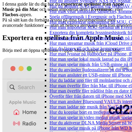
Hur du ansluter Synology NAS och lyssnar 
I denna guide lär du dig hur du
exporterar spellistor från Apple
Hur du ansluter NAS-lagring via WebDAV oc
Music på din Mac
och sedan importerar dem i
Evermusic
- eller
Hur man visar inbäddade sångtexter, kommen
Flacbox
-appen.
Spela offlinemusik i Evermusic och Flacbox: 
På så sätt kan du fortsätta lyssna på dina favoritspellistor med
Hur man exporterar spårsamling till M3U,
avancerade funktioner — utan att behöva återskapa dem från grunden
Hur man importerar M3U-spellista till Ever
Exportera din kompletta lyssningshistorik f
Exportera en spellista från Apple Music
Hur man spelar FLAC (förlustfri) musik på 
Hur man streamar musik från iCloud Drive 
Hur du lägger till och visar kommentarer ti
Börja med att öppna spellistan i Apple Music-appen på din Mac.
Hur man lyssnar på ljudböcker på iPhone,
Hur man spelar lokal musik lagrad pa din iP
Hur man spelar musik från USB-minne på 
Hur du använder ljudequalizern på din iPh
Hur man ansluter ett USB-minne till iPhone o
Hur du laddar upp filer till molnlagring och 
Hur man överför filer från Mac till iPhone e
Hur man överför filer trådlöst från en dator
Överför filer från datorn till iPhone med SM
Hur man ansluter Bluesound VAULTs interna
Hur man laddar ner musik från YouTube och 
Hur du kopplar bort en tredjepartsapp från 
Hur man spelar in video medan musik spela
Hur du aktiverar DLNA Media Server på Wi
Hur man spelar musik på iPhone från WD