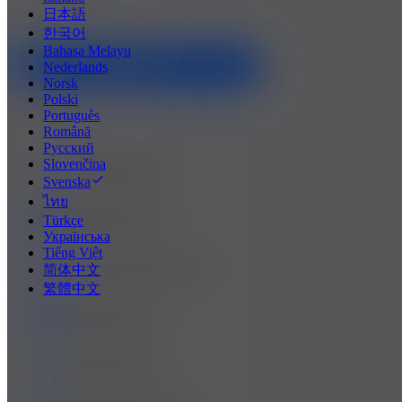
日本語
한국어
Bahasa Melayu
Nederlands
Norsk
Polski
Português
Română
Русский
Slovenčina
Svenska
ไทย
Türkçe
Українська
Tiếng Việt
简体中文
繁體中文