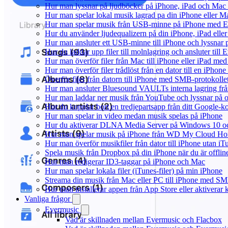
Hur man lyssnar på ljudböcker på iPhone, iPad och Ma
Hur man spelar lokal musik lagrad pa din iPhone eller M
Hur man spelar musik från USB-minne på iPhone med E
Hur du använder ljudequalizern på din iPhone, iPad el
Hur man ansluter ett USB-minne till iPhone och lyssnar på
Hur du laddar upp filer till molnlagring och ansluter till
Hur man överför filer från Mac till iPhone eller iPad med
Hur man överför filer trådlöst från en dator till en iPho
Överför filer från datorn till iPhone med SMB-protokolle
Hur man ansluter Bluesound VAULTs interna lagring frå
Hur man laddar ner musik från YouTube och lyssnar på o
Hur du kopplar bort en tredjepartsapp från ditt Google-k
Hur man spelar in video medan musik spelas på iPhone
Hur du aktiverar DLNA Media Server på Windows 10 och
Hur man spelar musik på iPhone från WD My Cloud H
Hur man överför musikfiler från dator till iPhone utan 
Spela musik från Dropbox på din iPhone när du är offlin
Hur man redigerar ID3-taggar på iPhone och Mac
Hur man spelar lokala filer (iTunes-filer) på min iPhone
Streama din musik från Mac eller PC till iPhone med S
Hur man installerar appen från App Store eller aktivera
Vanliga frågor
Evermusic
Vad är skillnaden mellan Evermusic och Flacbox