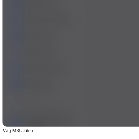
Välj M3U-filen