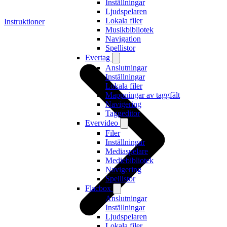
Inställningar
Ljudspelaren
Lokala filer
Instruktioner
Musikbibliotek
Navigation
Spellistor
Evertag
Anslutningar
Inställningar
Lokala filer
Mappningar av taggfält
Navigering
Taggeditor
Evervideo
Filer
Inställningar
Mediaspelare
Mediebibliotek
Navigering
Spellistor
Flacbox
Anslutningar
Inställningar
Ljudspelaren
Lokala filer