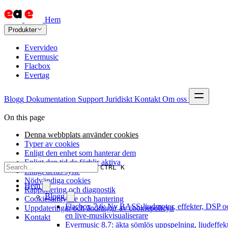
Hem
Produkter
Evervideo
Evermusic
Flacbox
Evertag
Blogg
Dokumentation
Support
Juridiskt
Kontakt
Om oss
On this page
Denna webbplats använder cookies
Typer av cookies
Enligt den enhet som hanterar dem
Enligt den tid de förblir aktiva
CTRL K
Enligt deras syfte
Nödvändiga cookies
Hem
Rapportering och diagnostik
Blogg
Cookiesamtycke och hantering
Flacbox 7.6: Ny BASS-ljudmotor, effekter, DSP o
Uppdateringar och ändringar av cookiepolicyn
en live-musikvisualiserare
Kontakt
Evermusic 8.7: äkta sömlös uppspelning, ljudeffekt