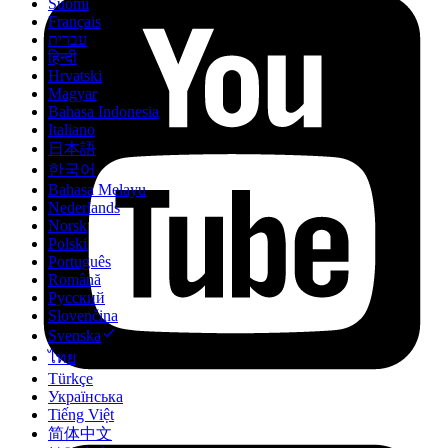
Suomi
Français
עברית
हिन्दी
Hrvatski
Magyar
Bahasa Indonesia
Italiano
日本語
한국어
Bahasa Melayu
Nederlands
Norsk
Polski
Português
Română
Русский
Slovenčina
Svenska
ไทย
Türkçe
Українська
Tiếng Việt
简体中文