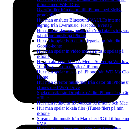
iPhone med WiFi-Drive
Överför filer från datorn till iPhone med SMB-
protokollet
Hur man ansluter Bluesound VAULTs interna
lagring från Evermusic, Flacbox, Evertag
Hur man laddar ner musik från YouTube och lyssn
på offline-musik på iPhone
Hur du kopplar bort en tredjepartsapp från ditt
Google-konto
Hur man spelar in video medan musik spelas på
iPhone
Hur du aktiverar DLNA Media Server på Window
10 och spelar din musik på iPhone
Hur man spelar musik på iPhone från WD My Cl
Home
Hur man överför musikfiler från dator till iPhone u
iTunes med WiFi-Drive
Spela musik från Dropbox på din iPhone när du är
offline
Hur man redigerar ID3-taggar på iPhone och Mac
Hur man spelar lokala filer (iTunes-filer) på min
iPhone
Streama din musik från Mac eller PC till iPhone m
SMB
Hur man installerar appen från App Store eller