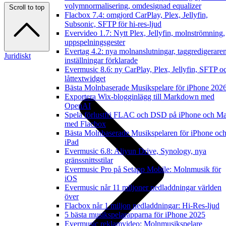
volymnormalisering, omdesignad equalizer
Scroll to top
Flacbox 7.4: omgjord CarPlay, Plex, Jellyfin,
Subsonic, SFTP för hi-res-ljud
Evervideo 1.7: Nytt Plex, Jellyfin, molnströmning,
uppspelningsgester
Evertag 4.2: nya molnanslutningar, taggredigerare
Juridiskt
inställningar förklarade
Evermusic 8.6: ny CarPlay, Plex, Jellyfin, SFTP o
låttextwidget
Bästa Molnbaserade Musikspelare för iPhone 202
Exportera Wix-blogginlägg till Markdown med
OpenAI
Spela förlustfri FLAC och DSD på iPhone och M
med Flacbox
Bästa Molnbaserade Musikspelaren för iPhone oc
iPad
Evermusic 6.8: Aliyun Drive, Synology, nya
gränssnittsstilar
Evermusic Pro på Setapp Mobile: Molnmusik för
iOS
Evermusic når 11 miljoner nedladdningar världen
över
Flacbox når 1 miljon nedladdningar: Hi-Res-ljud
5 bästa musikspelarapparna för iPhone 2025
Evermusic reklamvideo: Molnmusikspelare