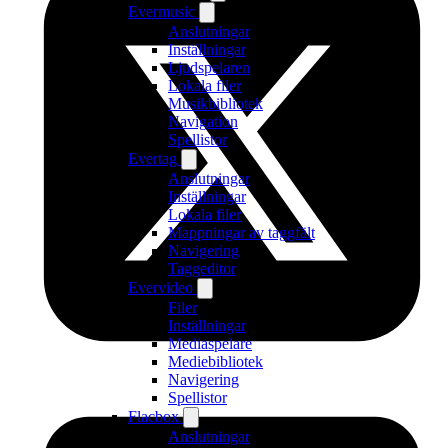
Evermusic
Anslutningar
Inställningar
Ljudspelaren
Lokala filer
Musikbibliotek
Navigation
Spellistor
Evertag
Anslutningar
Inställningar
Lokala filer
Mappningar av taggfält
Navigering
Taggeditor
Evervideo
Filer
Inställningar
Mediaspelare
Mediebibliotek
Navigering
Spellistor
Flacbox
Anslutningar