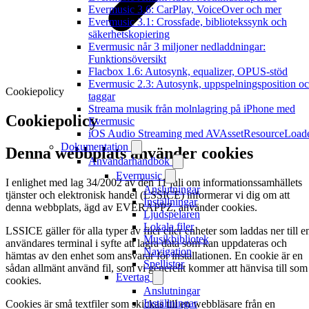
Evermusic 3.6: CarPlay, VoiceOver och mer
Evermusic 3.1: Crossfade, bibliotekssynk och
säkerhetskopiering
Evermusic når 3 miljoner nedladdningar:
Funktionsöversikt
Flacbox 1.6: Autosynk, equalizer, OPUS-stöd
Evermusic 2.3: Autosynk, uppspelningsposition o
Cookiepolicy
taggar
Streama musik från molnlagring på iPhone med
Cookiepolicy
Evermusic
iOS Audio Streaming med AVAssetResourceLoad
Dokumentation
Denna webbplats använder cookies
Användarhandbok
Evermusic
I enlighet med lag 34/2002 av den 11 juli om informationssamhällets
Anslutningar
tjänster och elektronisk handel (LSSICE) informerar vi dig om att
Inställningar
denna webbplats, ägd av EVERAPPZ, använder cookies.
Ljudspelaren
Lokala filer
LSSICE gäller för alla typer av filer eller enheter som laddas ner till e
Musikbibliotek
användares terminal i syfte att lagra data som kan uppdateras och
Navigation
hämtas av den enhet som ansvarar för installationen. En cookie är en
Spellistor
sådan allmänt använd fil, som vi generellt kommer att hänvisa till som
Evertag
cookies.
Anslutningar
Inställningar
Cookies är små textfiler som skickas till en webbläsare från en