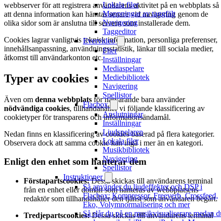
Lokala filer
webbserver för att registrera användarens aktivitet på en webbplats så
Mappningar av taggfält
att denna information kan hämtas senare vid navigering genom de
Navigering
olika sidor som är anslutna till servern som installerade dem.
Taggeditor
Cookies lagrar vanligtvis teknisk information, personliga preferenser,
Evervideo
innehållsanpassning, användningsstatistik, länkar till sociala medier,
Filer
åtkomst till användarkonton etc.
Inställningar
Mediaspelare
Typer av cookies
Mediebibliotek
Navigering
Spellistor
Även om
denna webbplats
för närvarande bara använder
Flacbox
nödvändiga cookies
, tillhandahåller vi följande klassificering av
Anslutningar
cookietyper för transparens och informationsändamål.
Inställningar
Ljudspelaren
Nedan finns en klassificering av cookies baserad på flera kategorier.
Lokala filer
Observera dock att samma cookie kan ingå i mer än en kategori.
Musikbibliotek
Navigering
Enligt den enhet som hanterar dem
Spellistor
Instruktioner
Förstapartscookies:
Dessa skickas till användarens terminal
Så använder du ljudeffekter och DSP i
från en enhet eller domän som hanteras av webbplatsens
Flacbox: Kompressor, Freeverb, Crossfeed,
redaktör som tillhandahåller den tjänst som användaren begärt.
Eko, Volymnormalisering och mer
Så slår du på en musikvisualiserare medan d
Tredjepartscookies:
Dessa skickas till användarens terminal