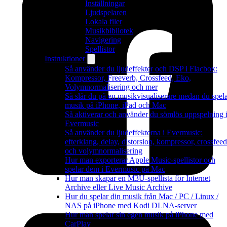
Inställningar
Ljudspelaren
Lokala filer
Musikbibliotek
Navigering
Spellistor
Instruktioner
Så använder du ljudeffekter och DSP i Flacbox:
Kompressor, Freeverb, Crossfeed, Eko,
Volymnormalisering och mer
Så slår du på en musikvisualiserare medan du spel
musik på iPhone, iPad och Mac
Så aktiverar och använder du sömlös uppspelning 
Evermusic
Så använder du ljudeffekterna i Evermusic:
efterklang, delay, distorsion, kompressor, crossfeed
och volymnormalisering
Hur man exporterar Apple Music-spellistor och
spelar dem i Evermusic på Mac
Hur man skapar en M3U-spellista för Internet
Archive eller Live Music Archive
Hur du spelar din musik från Mac / PC / Linux /
NAS på iPhone med Kodi DLNA-server
Hur man spelar sin egen musik på iPhone med
CarPlay