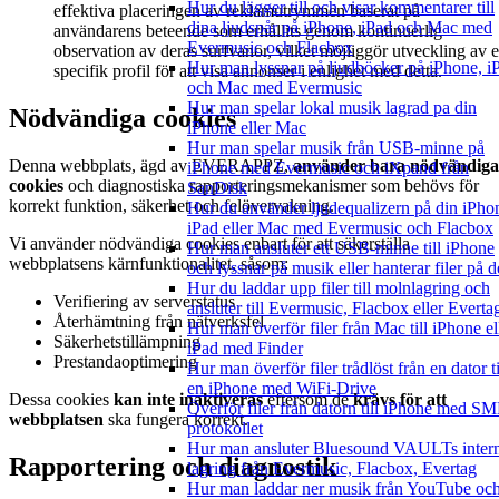
Hur du lägger till och visar kommentarer till
effektiva placeringen av reklamutrymmen baserat på
dina ljudspår på iPhone, iPad och Mac med
användarens beteende som erhållits genom kontinuerlig
Evermusic och Flacbox
observation av deras surfvanor, vilket möjliggör utveckling av 
Hur man lyssnar på ljudböcker på iPhone, i
specifik profil för att visa annonser i enlighet med detta.
och Mac med Evermusic
Hur man spelar lokal musik lagrad pa din
Nödvändiga cookies
iPhone eller Mac
Hur man spelar musik från USB-minne på
Denna webbplats, ägd av EVERAPPZ,
använder bara nödvändiga
iPhone med Evermusic och iXpand från
cookies
och diagnostiska rapporteringsmekanismer som behövs för
SanDisk
korrekt funktion, säkerhet och felövervakning.
Hur du använder ljudequalizern på din iPho
iPad eller Mac med Evermusic och Flacbox
Vi använder nödvändiga cookies enbart för att säkerställa
Hur man ansluter ett USB-minne till iPhone
webbplatsens kärnfunktionalitet, såsom:
och lyssnar på musik eller hanterar filer på d
Hur du laddar upp filer till molnlagring och
Verifiering av serverstatus
ansluter till Evermusic, Flacbox eller Everta
Återhämtning från nätverksfel
Hur man överför filer från Mac till iPhone el
Säkerhetstillämpning
iPad med Finder
Prestandaoptimering
Hur man överför filer trådlöst från en dator ti
en iPhone med WiFi-Drive
Dessa cookies
kan inte inaktiveras
eftersom de
krävs för att
Överför filer från datorn till iPhone med S
webbplatsen
ska fungera korrekt.
protokollet
Hur man ansluter Bluesound VAULTs inter
Rapportering och diagnostik
lagring från Evermusic, Flacbox, Evertag
Hur man laddar ner musik från YouTube oc