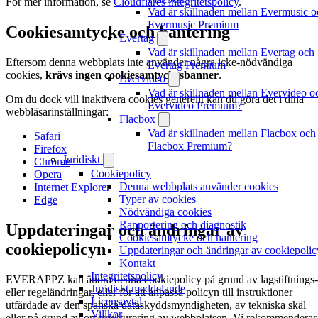
För mer information, se
Cloudflares integritetspolicy
.
Vad är skillnaden mellan Evermusic o
Evermusic Premium
Cookiesamtycke och hantering
Evertag
Vad är skillnaden mellan Evertag och
Eftersom denna webbplats inte använder några icke-nödvändiga
Evertag Premium
cookies,
krävs ingen cookiesamtyckesbanner
.
Evervideo
Vad är skillnaden mellan Evervideo o
Om du dock vill inaktivera cookies generellt kan du göra det i dina
Evervideo Premium?
webbläsarinställningar:
Flacbox
Vad är skillnaden mellan Flacbox och
Safari
Flacbox Premium?
Firefox
Juridiskt
Chrome
Cookiepolicy
Opera
Denna webbplats använder cookies
Internet Explorer
Typer av cookies
Edge
Nödvändiga cookies
Rapportering och diagnostik
Uppdateringar och ändringar av
Cookiesamtycke och hantering
cookiepolicyn
Uppdateringar och ändringar av cookiepoli
Kontakt
Integritetspolicy
EVERAPPZ kan ändra denna cookiepolicy på grund av lagstiftnings-
Juridiskt meddelande
eller regeländringar, eller för att anpassa policyn till instruktioner
Licensavtal
utfärdade av den spanska dataskyddsmyndigheten, av tekniska skäl
Villkor
eller på grund av omstrukturering av webbplatsen. Vi rekommenderar