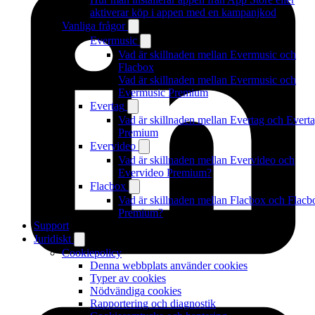
aktiverar köp i appen med en kampanjkod
Vanliga frågor
Evermusic
Vad är skillnaden mellan Evermusic och
Flacbox
Vad är skillnaden mellan Evermusic och
Evermusic Premium
Evertag
Vad är skillnaden mellan Evertag och Evert
Premium
Evervideo
Vad är skillnaden mellan Evervideo och
Evervideo Premium?
Flacbox
Vad är skillnaden mellan Flacbox och Flacb
Premium?
Support
Juridiskt
Cookiepolicy
Denna webbplats använder cookies
Typer av cookies
Nödvändiga cookies
Rapportering och diagnostik