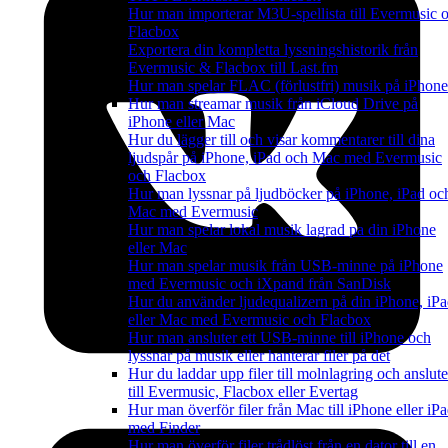
Hur man importerar M3U-spellista till Evermusic 
Flacbox
Exportera din kompletta lyssningshistorik från
Evermusic & Flacbox till Last.fm
Hur man spelar FLAC (förlustfri) musik på iPhone
Hur man streamar musik från iCloud Drive på
iPhone eller Mac
Hur du lägger till och visar kommentarer till dina
ljudspår på iPhone, iPad och Mac med Evermusic
och Flacbox
Hur man lyssnar på ljudböcker på iPhone, iPad oc
Mac med Evermusic
Hur man spelar lokal musik lagrad pa din iPhone
eller Mac
Hur man spelar musik från USB-minne på iPhone
med Evermusic och iXpand från SanDisk
Hur du använder ljudequalizern på din iPhone, iP
eller Mac med Evermusic och Flacbox
Hur man ansluter ett USB-minne till iPhone och
lyssnar på musik eller hanterar filer på det
Hur du laddar upp filer till molnlagring och anslute
till Evermusic, Flacbox eller Evertag
Hur man överför filer från Mac till iPhone eller iP
med Finder
Hur man överför filer trådlöst från en dator till en