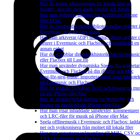
Hur du ändrar albumomslag för lokala låtar på
Spotify: steg-för-steg-guide (mobil och dator)
Hur man redigerar låttexter för ljudfiler på iPhone
eller MAC
Hur du överför ditt musikbibliotek mellan enheter i
Evermusic: steg-för-steg-guide
Hur man arkiverar (ZIP) spellistor, album, artister 
genrer i Evermusic och Flacbox och överför till en
annan enhet
Hur du scrobblar din musikhistorik från Evermusic
eller Flacbox till Last.fm
Hur man använder dynamiska Spelas Nu-widgetar
Evermusic och Flacbox på din iPhone och Mac
Steg-för-steg-guide: Importera ditt iCloud-bibliote
till Evermusic och Flacbox
Hur du ansluter Synology NAS och lyssnar på mu
på din iPhone eller Mac
Hur du ansluter NAS-lagring via WebDAV och
lyssnar på musik på din iPhone eller Mac
Hur man visar inbäddade sångtexter, kommentarer
och LRC-filer för musik på iPhone eller Mac
Spela offlinemusik i Evermusic och Flacbox: ladd
ner och synkronisera från molnet till lokala filer
Hur man exporterar spårsamling till M3U, CSV o
TXT i Evermusic och Flacbox