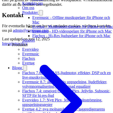
Kontakta oss
därför att du besöker den regelbundet.
Om oss
Produkter
Kontakt
Evermusic - Offline musikspelare för iPhone och
Mac
För eventuella frågor om hur vi använder cookies, vänligen kontakta
Evertag - Musiktaggredigerare för iPhone och Ma
oss på
admin@everappz.com
.
Evervideo - HD-videospelare för iPhone och Mac
Flacbox - Hi-Res ljudspelare for iPhone och Mac
Last updated on
juni 12, 2025
Support
Integritetspolicy
Produkter
Evervideo
Evermusic
Flacbox
Evertag
Blogg
Flacbox 7.6: Ny BASS-ljudmotor, effekter, DSP och en
live-musikvisualiserare
Evermusic 8.7: äkta sömlös uppspelning, ljudeffekter,
volymnormalisering, omdesignad equalizer
Flacbox 7.4: omgjord CarPlay, Plex, Jellyfin, Subsonic,
SFTP för hi-res-ljud
Evervideo 1.7: Nytt Plex, Jellyfin, molnströmning,
uppspelningsgester
Evertag 4.2: nya molnanslutningar, taggredigerarens