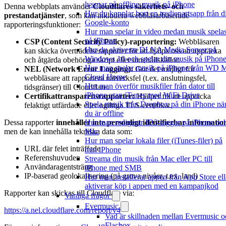
lyssnar på offline-musik på iPhone
Denna webbplats använder
Cloudflares säkerhets- och
Hur du kopplar bort en tredjepartsapp från di
prestandatjänster
, som kan inkludera webbläsarbaserade
Google-konto
rapporteringsfunktioner:
Hur man spelar in video medan musik spela
på iPhone
CSP (Content Security Policy)-rapportering:
Webbläsaren
Hur du aktiverar DLNA Media Server på
kan skicka överträdelserapporter för att hjälpa oss att upptäcka
Windows 10 och spelar din musik på iPhon
och åtgärda obehöriga skript eller innehållskällor.
Hur man spelar musik på iPhone från WD 
NEL (Network Error Logging):
Gör det möjligt för
Cloud Home
webbläsare att rapportera nätverksfel (t.ex. anslutningsfel,
Hur man överför musikfiler från dator till
tidsgränser) till Cloudflare.
iPhone utan iTunes med WiFi-Drive
Certifikattransparensrapporter:
Hjälper till att upptäcka
Spela musik från Dropbox på din iPhone nä
felaktigt utfärdade eller ogiltiga TLS-certifikat.
du är offline
Hur man redigerar ID3-taggar på iPhone oc
Dessa rapporter
innehåller inte personligt identifierbar informatio
Mac
men de kan innehålla tekniska data som:
Hur man spelar lokala filer (iTunes-filer) på
URL där felet inträffade
min iPhone
Referenshuvuden
Streama din musik från Mac eller PC till
Användaragentsträng
iPhone med SMB
IP-baserad geolokalisering (på grova nivåer, t.ex. land)
Hur man installerar appen från App Store ell
aktiverar köp i appen med en kampanjkod
Rapporter kan skickas till Cloudflare via:
Vanliga frågor
Evermusic
https://a.nel.cloudflare.com/report/v4
Vad är skillnaden mellan Evermusic o
Flacbox