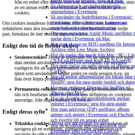
spelar musik på iPhone, iPad och Mac
från en enhet eller domän som inte hanteras av redaktören, utan
Så aktiverar och använder du sömlös
av en annan enhet som behandlar data som erhållits genom
uppspelning i Evermusic
cookies.
Så använder du ljudeffekterna i Evermusic:
efterklang, delay, distorsion, kompressor,
Om cookies installeras från en enhet eller domän som hanteras av
crossfeed och volymnormalisering
redaktören men den insamlade informationen hanteras av en tredje
Hur man exporterar Apple Music-spellistor 
part, betraktas de inte som förstapartscookies.
spelar dem i Evermusic på Mac
Hur man skapar en M3U-spellista för Intern
Enligt den tid de förblir aktiva
Archive eller Live Music Archive
Hur du spelar din musik från Mac / PC / Li
Sessionscookies:
Dessa är utformade för att samla in och lagra
/ NAS på iPhone med Kodi DLNA-server
data medan användaren besöker en webbplats. De används
Hur man spelar sin egen musik på iPhone m
vanligtvis för att lagra information som bara är relevant för den
CarPlay
tjänst som användaren begärt under en enda session (t.ex. en
Hur du ändrar albumomslag för lokala låtar 
lista över köpta produkter).
Spotify: steg-för-steg-guide (mobil och dator
Hur man redigerar låttexter för ljudfiler på
Permanenta cookies:
Dessa lagrar data på terminalen och kan
iPhone eller MAC
nås och bearbetas under en period som definieras av cookiens
Hur du överför ditt musikbibliotek mellan
ansvarige, från några minuter till flera år.
enheter i Evermusic: steg-för-steg-guide
Hur man arkiverar (ZIP) spellistor, album,
Enligt deras syfte
artister och genrer i Evermusic och Flacbox
och överför till en annan enhet
Tekniska cookies:
Dessa gör det möjligt för användaren att
Hur du scrobblar din musikhistorik från
navigera på en webbplats, plattform eller applikation och
Evermusic eller Flacbox till Last.fm
använda de olika tillgängliga alternativen eller tjänsterna, såsom