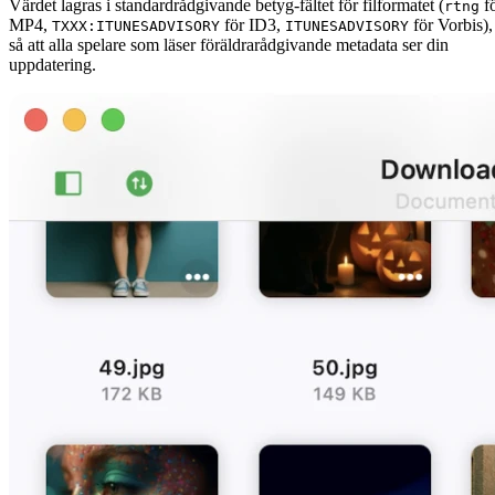
Värdet lagras i standardrådgivande betyg-fältet för filformatet (
f
rtng
MP4,
för ID3,
för Vorbis),
TXXX:ITUNESADVISORY
ITUNESADVISORY
så att alla spelare som läser föräldrarådgivande metadata ser din
uppdatering.