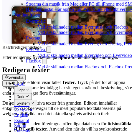
Streama din musik från Mac eller PC till iPhone med S
Hur man installerar appen från App Store eller aktivera
Vanliga frågor
Evermusic
Vad är skillnaden mellan Evermusic och Flacbox
Vad är skillnaden mellan Evermusic och Evermus
Evertag
Vad är skillnaden mellan Evertag och Evertag Pr
Batchredigeringsläge
Evervideo
Vad är skillnaden mellan Evervideo och Evervide
Efter redigering trycker du på
Spara
för att tillämpa ändringar.
Flacbox
Vad är skillnaden mellan Flacbox och Flacbox Pr
Redigera texter
Svenska
Den utökade editorn visar fältet
Texter
. Tryck på det för att öppna
عربي
texterlistan — varje textinlägg har sitt eget språk och beskrivning, så e
Català
Light
enda spår kan lagra flera översättningar.
Čeština
Dark
Dansk
Du behöver inte skriva texter från grunden. Editorn innehåller
System
Deutsch
enkeltryckssökgenvägar till de mest populära textdatabaserna på
Ελληνικά
webben, förifyllda med det aktuella spårets artist och titel:
English
Español
Lrclib
— den föredragna offentliga databasen för
tidsinställda
Suomi
(LRC-stil) texter
. Använd den när du vill ha synkroniserade
Français