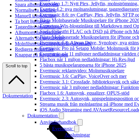
Evervideo 1.7: Nytt Plex, Jellyfin, molnströmning
Spara albumkonstverk
Evertag 4.2: nya molnanslutningar, taggredigeraren
Normalisera kodning
Evermusic 8.6: ny CarPlay, Plex, Jellyfin, SFTP oc
Manuell taggsökning
Bästa Molnbaserade Musikspelare för iPhone 202
Ta bort ljudtaggar
Exportera Wix-blogginlägg till Markdown med O
Taggeditorsinställningar
Spela förlustfri FLAC och DSD på iPhone och M
Albumomslagsskalning
Bästa Molnbaserade Musikspelaren för iPhone och
Alternativ för tagglagring
Evermusic 6.8: Aliyun Drive, Synology, nya gränssn
Molnfilsmetadatauppdateringsalternativ
Evermusic Pro på Setapp Mobile: Molnmusik för 
Redigera onlinefiler
Evermusic når 11 miljoner nedladdningar världen 
Knappar på huvudskärmen
Flacbox når 1 miljon nedladdningar: Hi-Res-ljud
5 bästa musikspelarapparna för iPhone 2025
Scroll to top
Evermusic reklamvideo: Molnmusikspelare
Evermusic 3.6: CarPlay, VoiceOver och mer
Evermusic 3.1: Crossfade, bibliotekssynk och säke
Evermusic når 3 miljoner nedladdningar: Funktion
Flacbox 1.6: Autosynk, equalizer, OPUS-stöd
Dokumentation
Evermusic 2.3: Autosynk, uppspelningsposition oc
Streama musik från molnlagring på iPhone med E
iOS Audio Streaming med AVAssetResourceLoad
Dokumentation
Användarhandbok
Evermusic
Anslutningar