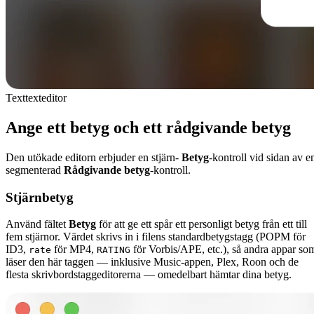
Texttexteditor
Ange ett betyg och ett rådgivande betyg
Den utökade editorn erbjuder en stjärn-
Betyg
-kontroll vid sidan av e
segmenterad
Rådgivande betyg
-kontroll.
Stjärnbetyg
Använd fältet
Betyg
för att ge ett spår ett personligt betyg från ett till
fem stjärnor. Värdet skrivs in i filens standardbetygstagg (POPM för
ID3,
för MP4,
för Vorbis/APE, etc.), så andra appar so
rate
RATING
läser den här taggen — inklusive Music-appen, Plex, Roon och de
flesta skrivbordstaggeditorerna — omedelbart hämtar dina betyg.