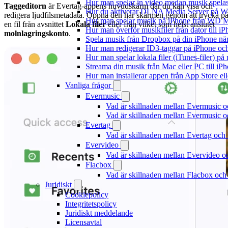
Hur man spelar in video medan musik spela
Taggeditorn
är Evertag-appens huvudskärm där du kan visa och
Hur du aktiverar DLNA Media Server på Wi
redigera ljudfilsmetadata. Öppna den här skärmen genom att trycka p
Hur man spelar musik på iPhone från WD
en fil från avsnittet
Lokala filer
eller från vilket som helst anslutet
Hur man överför musikfiler från dator till 
molnlagringskonto
.
Spela musik från Dropbox på din iPhone när 
Hur man redigerar ID3-taggar på iPhone o
Hur man spelar lokala filer (iTunes-filer) p
Streama din musik från Mac eller PC till 
Hur man installerar appen från App Store el
Vanliga frågor
Evermusic
Vad är skillnaden mellan Evermusic 
Vad är skillnaden mellan Evermusic
Evertag
Vad är skillnaden mellan Evertag oc
Evervideo
Vad är skillnaden mellan Evervideo 
Flacbox
Vad är skillnaden mellan Flacbox oc
Juridiskt
Cookiepolicy
Integritetspolicy
Juridiskt meddelande
Licensavtal