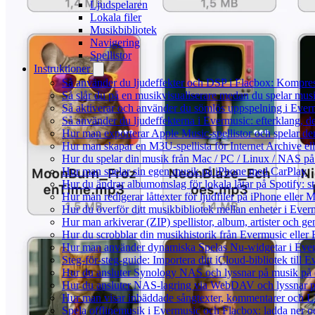
Ljudspelaren
Lokala filer
Musikbibliotek
Navigering
Spellistor
Instruktioner
Så använder du ljudeffekter och DSP i Flacbox: Kompre
Så slår du på en musikvisualiserare medan du spelar mu
Så aktiverar och använder du sömlös uppspelning i Ever
Så använder du ljudeffekterna i Evermusic: efterklang, d
Hur man exporterar Apple Music-spellistor och spelar d
Hur man skapar en M3U-spellista för Internet Archive el
Hur du spelar din musik från Mac / PC / Linux / NAS 
Hur man spelar sin egen musik på iPhone med CarPlay
Hur du ändrar albumomslag för lokala låtar på Spotify: st
Hur man redigerar låttexter för ljudfiler på iPhone eller
Hur du överför ditt musikbibliotek mellan enheter i Everm
Hur man arkiverar (ZIP) spellistor, album, artister och g
Hur du scrobblar din musikhistorik från Evermusic eller F
Hur man använder dynamiska Spelas Nu-widgetar i Ever
Steg-för-steg-guide: Importera ditt iCloud-bibliotek till
Hur du ansluter Synology NAS och lyssnar på musik på 
Hur du ansluter NAS-lagring via WebDAV och lyssnar p
Hur man visar inbäddade sångtexter, kommentarer och LR
Spela offlinemusik i Evermusic och Flacbox: ladda ner och