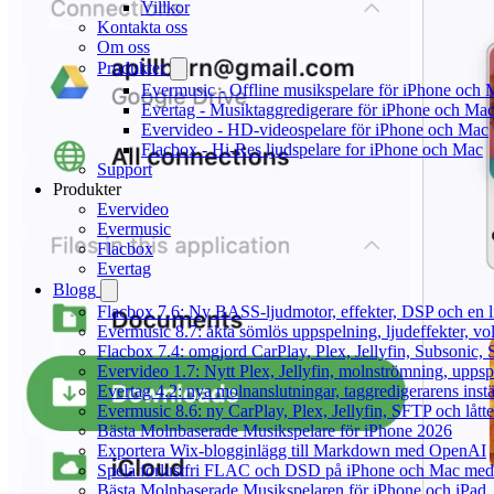
Villkor
Kontakta oss
Om oss
Produkter
Evermusic - Offline musikspelare för iPhone och 
Evertag - Musiktaggredigerare för iPhone och Ma
Evervideo - HD-videospelare för iPhone och Mac
Flacbox - Hi-Res ljudspelare for iPhone och Mac
Support
Produkter
Evervideo
Evermusic
Flacbox
Evertag
Blogg
Flacbox 7.6: Ny BASS-ljudmotor, effekter, DSP och en l
Evermusic 8.7: äkta sömlös uppspelning, ljudeffekter, v
Flacbox 7.4: omgjord CarPlay, Plex, Jellyfin, Subsonic, S
Evervideo 1.7: Nytt Plex, Jellyfin, molnströmning, uppsp
Evertag 4.2: nya molnanslutningar, taggredigerarens instä
Evermusic 8.6: ny CarPlay, Plex, Jellyfin, SFTP och lått
Bästa Molnbaserade Musikspelare för iPhone 2026
Exportera Wix-blogginlägg till Markdown med OpenAI
Spela förlustfri FLAC och DSD på iPhone och Mac med
Bästa Molnbaserade Musikspelaren för iPhone och iPad