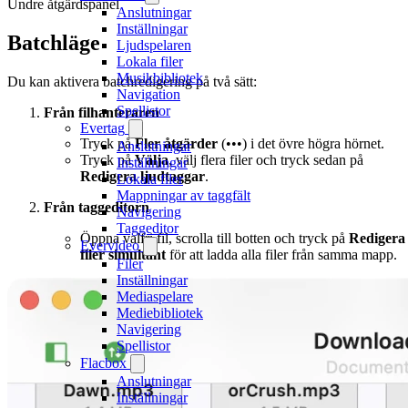
Undre åtgärdspanel
Anslutningar
Inställningar
Batchläge
Ljudspelaren
Lokala filer
Musikbibliotek
Du kan aktivera batchredigering på två sätt:
Navigation
Spellistor
Från filhanteraren
Evertag
Tryck på
Fler åtgärder
(•••) i det övre högra hörnet.
Anslutningar
Tryck på
Välja
, välj flera filer och tryck sedan på
Inställningar
Redigera ljudtaggar
.
Lokala filer
Mappningar av taggfält
Från taggeditorn
Navigering
Taggeditor
Öppna valfri fil, scrolla till botten och tryck på
Redigera
Evervideo
filer simultant
för att ladda alla filer från samma mapp.
Filer
Inställningar
Mediaspelare
Mediebibliotek
Navigering
Spellistor
Flacbox
Anslutningar
Inställningar