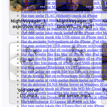
Hur man exporterar spårsamling till M3U, CSV och TXT
Hur man importerar M3U-spellista till Evermusic och Fl
Exportera din kompletta lyssningshistorik från Evermusic
Hur man spelar FLAC (förlustfri) musik på iPhone
Hur man streamar musik från iCloud Drive på iPhone el
Hur du lägger till och visar kommentarer till dina ljud
Hur man lyssnar på ljudböcker på iPhone, iPad och Ma
Hur man spelar lokal musik lagrad pa din iPhone eller M
Hur man spelar musik från USB-minne på iPhone med E
Hur du använder ljudequalizern på din iPhone, iPad el
Hur man ansluter ett USB-minne till iPhone och lyssnar på
Hur du laddar upp filer till molnlagring och ansluter till
Hur man överför filer från Mac till iPhone eller iPad med
Hur man överför filer trådlöst från en dator till en iPho
Överför filer från datorn till iPhone med SMB-protokolle
Hur man ansluter Bluesound VAULTs interna lagring frå
Hur man laddar ner musik från YouTube och lyssnar på o
Hur du kopplar bort en tredjepartsapp från ditt Google-k
Hur man spelar in video medan musik spelas på iPhone
Hur du aktiverar DLNA Media Server på Windows 10 och
Hur man spelar musik på iPhone från WD My Cloud H
Hur man överför musikfiler från dator till iPhone utan 
Spela musik från Dropbox på din iPhone när du är offlin
Hur man redigerar ID3-taggar på iPhone och Mac
Hur man spelar lokala filer (iTunes-filer) på min iPhone