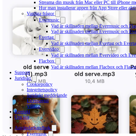
Streama din musik från Mac eller PC till iPhone
Hur man installerar appen från App Store eller ak
Vanliga frågor
Evermusic
Vad är skillnaden mellan Evermusic och Fl
Vad är skillnaden mellan Evermusic och E
Evertag
Vad är skillnaden mellan Evertag och Ever
Evervideo
Vad är skillnaden mellan Evervideo och Ev
Flacbox
Vad är skillnaden mellan Flacbox och Flac
Support
Juridiskt
Cookiepolicy
Integritetspolicy
Juridiskt meddelande
Licensavtal
Villkor
Kontakt
Om oss
Användarhandbok
Evermusic