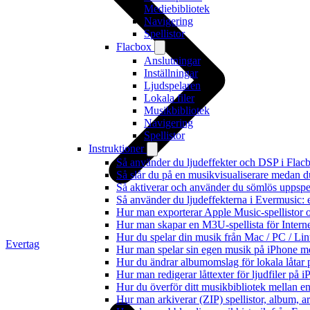
Mediebibliotek
Navigering
Spellistor
Flacbox
Anslutningar
Inställningar
Ljudspelaren
Lokala filer
Musikbibliotek
Navigering
Spellistor
Instruktioner
Så använder du ljudeffekter och DSP i Fla
Så slår du på en musikvisualiserare medan 
Så aktiverar och använder du sömlös uppspe
Så använder du ljudeffekterna i Evermusic: 
Hur man exporterar Apple Music-spellistor 
Hur man skapar en M3U-spellista för Intern
Hur du spelar din musik från Mac / PC / 
Evertag
Hur man spelar sin egen musik på iPhone m
Hur du ändrar albumomslag för lokala låtar p
Hur man redigerar låttexter för ljudfiler på
Hur du överför ditt musikbibliotek mellan en
Hur man arkiverar (ZIP) spellistor, album, a