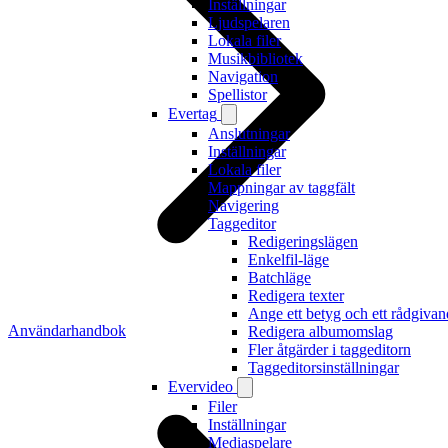
Inställningar
Ljudspelaren
Lokala filer
Musikbibliotek
Navigation
Spellistor
Evertag
Anslutningar
Inställningar
Lokala filer
Mappningar av taggfält
Navigering
Taggeditor
Redigeringslägen
Enkelfil-läge
Batchläge
Redigera texter
Ange ett betyg och ett rådgiva
Användarhandbok
Redigera albumomslag
Fler åtgärder i taggeditorn
Taggeditorsinställningar
Evervideo
Filer
Inställningar
Mediaspelare