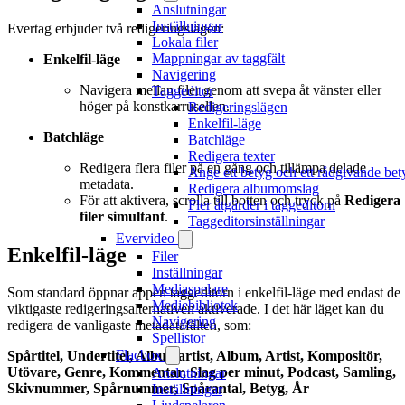
Anslutningar
Inställningar
Evertag erbjuder två redigeringslägen:
Lokala filer
Mappningar av taggfält
Enkelfil-läge
Navigering
Navigera mellan filer genom att svepa åt vänster eller
Taggeditor
höger på konstkarrusellen.
Redigeringslägen
Enkelfil-läge
Batchläge
Batchläge
Redigera texter
Redigera flera filer på en gång och tillämpa delade
Ange ett betyg och ett rådgivande bet
metadata.
Redigera albumomslag
För att aktivera, scrolla till botten och tryck på
Redigera
Fler åtgärder i taggeditorn
filer simultant
.
Taggeditorsinställningar
Evervideo
Enkelfil-läge
Filer
Inställningar
Mediaspelare
Som standard öppnar appen taggeditorn i enkelfil-läge med endast de
Mediebibliotek
viktigaste redigeringsalternativen aktiverade. I det här läget kan du
Navigering
redigera de vanligaste metadatafälten, som:
Spellistor
Flacbox
Spårtitel, Undertitel, Albumartist, Album, Artist, Kompositör,
Utövare, Genre, Kommentar, Slag per minut, Podcast, Samling,
Anslutningar
Skivnummer, Spårnummer, Spårantal, Betyg, År
Inställningar