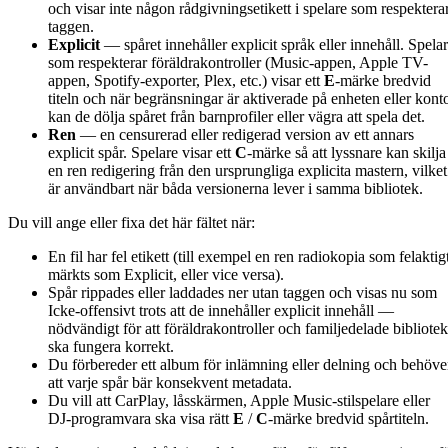
och visar inte någon rådgivningsetikett i spelare som respektera
taggen.
Explicit
— spåret innehåller explicit språk eller innehåll. Spela
som respekterar föräldrakontroller (Music-appen, Apple TV-
appen, Spotify-exporter, Plex, etc.) visar ett
E
-märke bredvid
titeln och när begränsningar är aktiverade på enheten eller kont
kan de dölja spåret från barnprofiler eller vägra att spela det.
Ren
— en censurerad eller redigerad version av ett annars
explicit spår. Spelare visar ett
C
-märke så att lyssnare kan skilja
en ren redigering från den ursprungliga explicita mastern, vilket
är användbart när båda versionerna lever i samma bibliotek.
Du vill ange eller fixa det här fältet när:
En fil har fel etikett (till exempel en ren radiokopia som felaktig
märkts som Explicit, eller vice versa).
Spår rippades eller laddades ner utan taggen och visas nu som
Icke-offensivt trots att de innehåller explicit innehåll —
nödvändigt för att föräldrakontroller och familjedelade bibliotek
ska fungera korrekt.
Du förbereder ett album för inlämning eller delning och behöve
att varje spår bär konsekvent metadata.
Du vill att CarPlay, låsskärmen, Apple Music-stilspelare eller
DJ-programvara ska visa rätt
E
/
C
-märke bredvid spårtiteln.