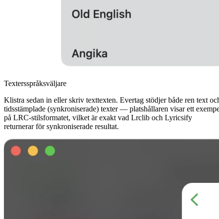
Textersspråksväljare
Klistra sedan in eller skriv texttexten. Evertag stödjer både ren text oc
tidsstämplade (synkroniserade) texter — platshållaren visar ett exempe
på LRC-stilsformatet, vilket är exakt vad Lrclib och Lyricsify
returnerar för synkroniserade resultat.