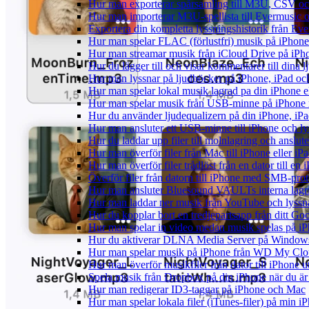
Hur man exporterar spårsamling till M3U, CSV o
Hur man importerar M3U-spellista till Evermusic 
Exportera din kompletta lyssningshistorik från Eve
Hur man spelar FLAC (förlustfri) musik på iPhone
Hur man streamar musik från iCloud Drive på iPh
Hur du lägger till och visar kommentarer till din
Hur man lyssnar på ljudböcker på iPhone, iPad 
Hur man spelar lokal musik lagrad pa din iPhone e
Hur man spelar musik från USB-minne på iPhone
Hur du använder ljudequalizern på din iPhone, i
Hur man ansluter ett USB-minne till iPhone och lyss
Hur du laddar upp filer till molnlagring och anslute
Hur man överför filer från Mac till iPhone eller i
Hur man överför filer trådlöst från en dator till e
Överför filer från datorn till iPhone med SMB-prot
Hur man ansluter Bluesound VAULTs interna lagri
Hur man laddar ner musik från YouTube och lyssna
Hur du kopplar bort en tredjepartsapp från ditt Go
Hur man spelar in video medan musik spelas på i
Hur du aktiverar DLNA Media Server på Windows 
Hur man spelar musik på iPhone från WD My Cl
Hur man överför musikfiler från dator till iPhone
Spela musik från Dropbox på din iPhone när du är 
Hur man redigerar ID3-taggar på iPhone och Mac
Hur man spelar lokala filer (iTunes-filer) på min i