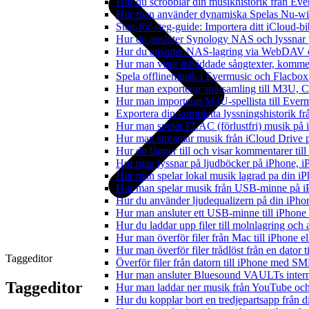
Hur du scrobblar din musikhistorik från Ever
Hur man använder dynamiska Spelas Nu-wid
Steg-för-steg-guide: Importera ditt iCloud-b
Hur du ansluter Synology NAS och lyssnar 
Hur du ansluter NAS-lagring via WebDAV oc
Hur man visar inbäddade sångtexter, kommen
Spela offlinemusik i Evermusic och Flacbox: 
Hur man exporterar spårsamling till M3U,
Hur man importerar M3U-spellista till Ever
Exportera din kompletta lyssningshistorik f
Hur man spelar FLAC (förlustfri) musik på 
Hur man streamar musik från iCloud Drive 
Hur du lägger till och visar kommentarer ti
Hur man lyssnar på ljudböcker på iPhone,
Hur man spelar lokal musik lagrad pa din iP
Hur man spelar musik från USB-minne på 
Hur du använder ljudequalizern på din iPh
Hur man ansluter ett USB-minne till iPhone o
Hur du laddar upp filer till molnlagring och 
Hur man överför filer från Mac till iPhone e
Hur man överför filer trådlöst från en dator
Taggeditor
Överför filer från datorn till iPhone med SM
Hur man ansluter Bluesound VAULTs interna
Taggeditor
Hur man laddar ner musik från YouTube och 
Hur du kopplar bort en tredjepartsapp från 