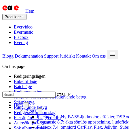
Hem
Produkter
Evervideo
Evermusic
Flacbox
Evertag
Blogg
Dokumentation
Support
Juridiskt
Kontakt
Om oss
On this page
Redigeringslägen
Enkelfil-läge
Batchläge
Redigera texter
CTRL K
Ange ett betyg och ett rådgivande betyg
Stjärnbetyg
Hem
Rådgivande betyg
Blogg
Redigera albumomslag
Flacbox 7.6: Ny BASS-ljudmotor, effekter, DSP oc
Fler åtgärder i taggeditorn
Evermusic 8.7: äkta sömlös uppspelning, ljudeffek
Autosök ljudtaggar
Flacbox 7.4: omgjord CarPlay, Plex, Jellyfin, Subs
Sök albumomslag