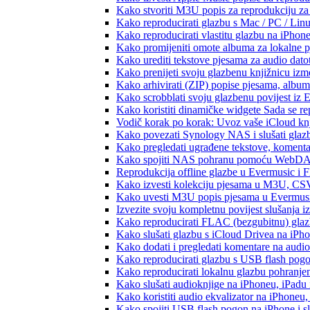
Kako stvoriti M3U popis za reprodukciju za 
Kako reproducirati glazbu s Mac / PC / Lin
Kako reproducirati vlastitu glazbu na iPhon
Kako promijeniti omote albuma za lokalne pj
Kako urediti tekstove pjesama za audio dat
Kako prenijeti svoju glazbenu knjižnicu iz
Kako arhivirati (ZIP) popise pjesama, albume
Kako scrobblati svoju glazbenu povijest iz 
Kako koristiti dinamičke widgete Sada se r
Vodič korak po korak: Uvoz vaše iCloud knj
Kako povezati Synology NAS i slušati glaz
Kako pregledati ugrađene tekstove, komenta
Kako spojiti NAS pohranu pomoću WebDAV-a
Reprodukcija offline glazbe u Evermusic i Fl
Kako izvesti kolekciju pjesama u M3U, CS
Kako uvesti M3U popis pjesama u Evermusi
Izvezite svoju kompletnu povijest slušanja 
Kako reproducirati FLAC (bezgubitnu) gla
Kako slušati glazbu s iCloud Drivea na iPh
Kako dodati i pregledati komentare na audi
Kako reproducirati glazbu s USB flash pog
Kako reproducirati lokalnu glazbu pohranje
Kako slušati audioknjige na iPhoneu, iPadu
Kako koristiti audio ekvalizator na iPhoneu
Kako spojiti USB flash pogon na iPhone i slu