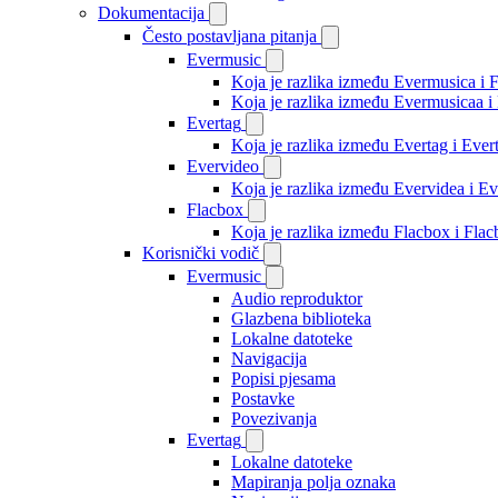
Dokumentacija
Često postavljana pitanja
Evermusic
Koja je razlika između Evermusica i 
Koja je razlika između Evermusicaa 
Evertag
Koja je razlika između Evertag i Eve
Evervideo
Koja je razlika između Evervidea i 
Flacbox
Koja je razlika između Flacbox i Fl
Korisnički vodič
Evermusic
Audio reproduktor
Glazbena biblioteka
Lokalne datoteke
Navigacija
Popisi pjesama
Postavke
Povezivanja
Evertag
Lokalne datoteke
Mapiranja polja oznaka