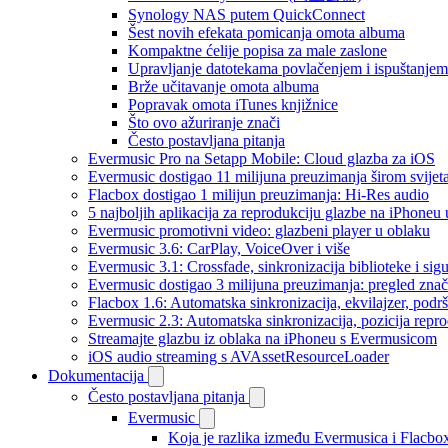
Synology NAS putem QuickConnect
Šest novih efekata pomicanja omota albuma
Kompaktne ćelije popisa za male zaslone
Upravljanje datotekama povlačenjem i ispuštanjem
Brže učitavanje omota albuma
Popravak omota iTunes knjižnice
Što ovo ažuriranje znači
Često postavljana pitanja
Evermusic Pro na Setapp Mobile: Cloud glazba za iOS
Evermusic dostigao 11 milijuna preuzimanja širom svijet
Flacbox dostigao 1 milijun preuzimanja: Hi-Res audio
5 najboljih aplikacija za reprodukciju glazbe na iPhoneu
Evermusic promotivni video: glazbeni player u oblaku
Evermusic 3.6: CarPlay, VoiceOver i više
Evermusic 3.1: Crossfade, sinkronizacija biblioteke i sig
Evermusic dostigao 3 milijuna preuzimanja: pregled znač
Flacbox 1.6: Automatska sinkronizacija, ekvilajzer, po
Evermusic 2.3: Automatska sinkronizacija, pozicija repro
Streamajte glazbu iz oblaka na iPhoneu s Evermusicom
iOS audio streaming s AVAssetResourceLoader
Dokumentacija
Često postavljana pitanja
Evermusic
Koja je razlika između Evermusica i Flacbo