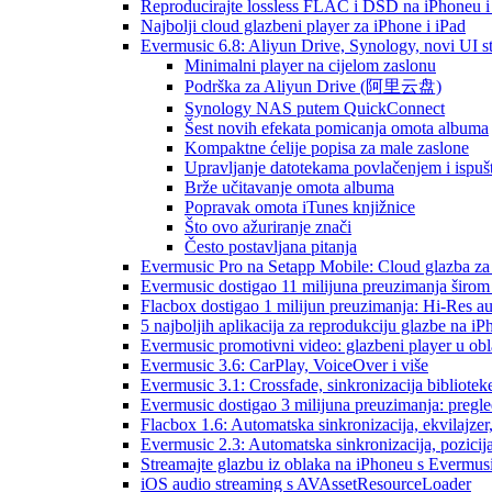
Reproducirajte lossless FLAC i DSD na iPhoneu 
Najbolji cloud glazbeni player za iPhone i iPad
Evermusic 6.8: Aliyun Drive, Synology, novi UI st
Minimalni player na cijelom zaslonu
Podrška za Aliyun Drive (阿里云盘)
Synology NAS putem QuickConnect
Šest novih efekata pomicanja omota albuma
Kompaktne ćelije popisa za male zaslone
Upravljanje datotekama povlačenjem i ispuš
Brže učitavanje omota albuma
Popravak omota iTunes knjižnice
Što ovo ažuriranje znači
Često postavljana pitanja
Evermusic Pro na Setapp Mobile: Cloud glazba za
Evermusic dostigao 11 milijuna preuzimanja širom 
Flacbox dostigao 1 milijun preuzimanja: Hi-Res a
5 najboljih aplikacija za reprodukciju glazbe na i
Evermusic promotivni video: glazbeni player u ob
Evermusic 3.6: CarPlay, VoiceOver i više
Evermusic 3.1: Crossfade, sinkronizacija bibliotek
Evermusic dostigao 3 milijuna preuzimanja: pregle
Flacbox 1.6: Automatska sinkronizacija, ekvilajz
Evermusic 2.3: Automatska sinkronizacija, pozicij
Streamajte glazbu iz oblaka na iPhoneu s Evermu
iOS audio streaming s AVAssetResourceLoader