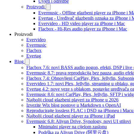
Uvjeti i odredbe
Proizvodi
Evermusic - Offline glazbeni player za iPhone i M
Evertag - Uređivač glazbenih oznaka za iPhone i 
Evervideo - HD video player za iPhone i Mac
Flacbox - Hi-Res audio player za iPhone i Mac
Proizvodi
Evervideo
Evermusic
Flacbox
Evertag
Blog
Flacbox 7.6: novi BASS audio pogon, efekti, DSP i live g
Evermusic 8.7: prava reprodukcija bez pauza, audio efekti
Flacbox 7.4: Obnovljeni CarPlay, Plex, Jellyfin, Subson
Evervideo 1.7: novi Plex, Jellyfin, streaming u oblaku, g
Evertag 4.2: nove veze s oblakom, postavke uređivača o
Evermusic 8.6: novi CarPlay, Plex, Jellyfin, SFTP i widg
Najbolji cloud glazbeni playeri za iPhone u 2026
Izvezite Wix blog postove u Markdown s OpenAI
Reproducirajte lossless FLAC i DSD na iPhoneu i Macu
Najbolji cloud glazbeni player za iPhone i iPad
Evermusic 6.8: Aliyun Drive, Synology, novi UI stilovi
Minimalni player na cijelom zaslonu
Podrška za Aliyun Drive (阿里云盘)