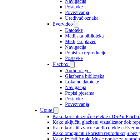
Navigacija
Postavke
Povezivanja
Uređivač oznaka
Evervideo
Datoteke
Medijska biblioteka
Medijski player
Navigacija
Popisi za reproduciju
Postavke
Flacbox
Audio player
Glazbena biblioteka
Lokalne datoteke
Navigacija
Popisi pjesama
Postavke
Povezivanja
Upute
Kako koristiti zvučne efekte i DSP u Flacbox
Kako uključiti glazbeni vizualizator dok re
Kako koristiti zvučne audio efekte u Evermus
Kako omogućiti i koristiti reprodukciju bez
Kako izvesti Apple Music popise za reprodu