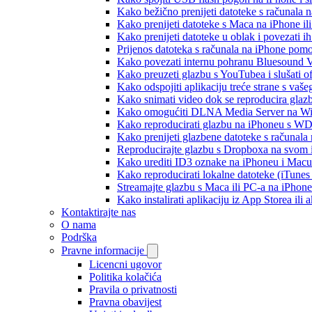
Kako bežično prenijeti datoteke s računala 
Kako prenijeti datoteke s Maca na iPhone ili
Kako prenijeti datoteke u oblak i povezati i
Prijenos datoteka s računala na iPhone po
Kako povezati internu pohranu Bluesound V
Kako preuzeti glazbu s YouTubea i slušati o
Kako odspojiti aplikaciju treće strane s vaš
Kako snimati video dok se reproducira glaz
Kako omogućiti DLNA Media Server na Wind
Kako reproducirati glazbu na iPhoneu s 
Kako prenijeti glazbene datoteke s računala
Reproducirajte glazbu s Dropboxa na svom i
Kako urediti ID3 oznake na iPhoneu i Macu
Kako reproducirati lokalne datoteke (iTune
Streamajte glazbu s Maca ili PC-a na iPhon
Kako instalirati aplikaciju iz App Storea il
Kontaktirajte nas
O nama
Podrška
Pravne informacije
Licencni ugovor
Politika kolačića
Pravila o privatnosti
Pravna obavijest