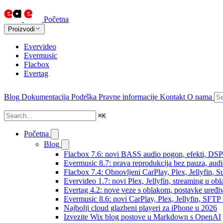
Početna
Proizvodi
Evervideo
Evermusic
Flacbox
Evertag
Blog
Dokumentacija
Podrška
Pravne informacije
Kontakt
O nama
⌘
K
Početna
Blog
Flacbox 7.6: novi BASS audio pogon, efekti, DSP i
Evermusic 8.7: prava reprodukcija bez pauza, audio 
Flacbox 7.4: Obnovljeni CarPlay, Plex, Jellyfin,
Evervideo 1.7: novi Plex, Jellyfin, streaming u obl
Evertag 4.2: nove veze s oblakom, postavke uređi
Evermusic 8.6: novi CarPlay, Plex, Jellyfin, SFTP 
Najbolji cloud glazbeni playeri za iPhone u 2026
Izvezite Wix blog postove u Markdown s OpenAI