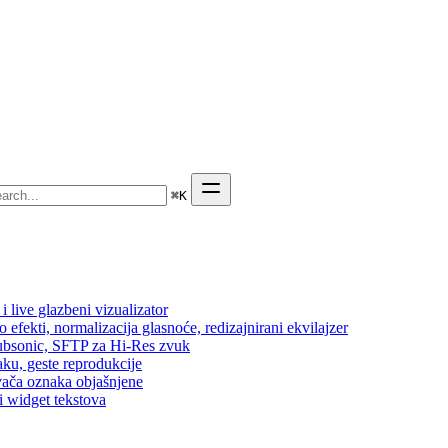
⌘
K
 live glazbeni vizualizator
efekti, normalizacija glasnoće, redizajnirani ekvilajzer
 Subsonic, SFTP za Hi-Res zvuk
aku, geste reprodukcije
vača oznaka objašnjene
i widget tekstova