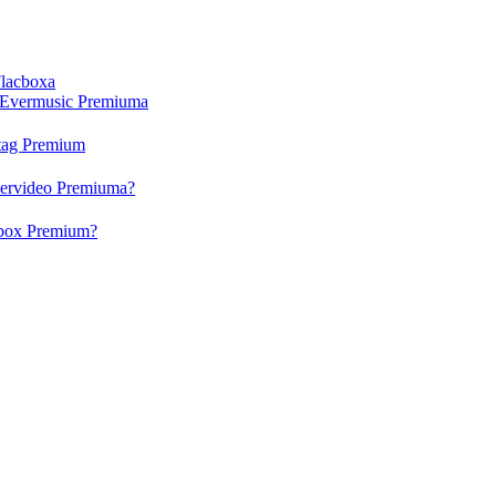
Flacboxa
i Evermusic Premiuma
rtag Premium
Evervideo Premiuma?
acbox Premium?