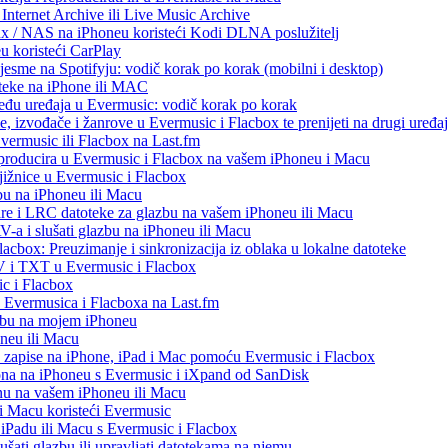
Internet Archive ili Live Music Archive
ux / NAS na iPhoneu koristeći Kodi DLNA poslužitelj
eu koristeći CarPlay
esme na Spotifyju: vodič korak po korak (mobilni i desktop)
oteke na iPhone ili MAC
među uređaja u Evermusic: vodič korak po korak
, izvođače i žanrove u Evermusic i Flacbox te prenijeti na drugi uređaj
Evermusic ili Flacbox na Last.fm
eproducira u Evermusic i Flacbox na vašem iPhoneu i Macu
ižnice u Evermusic i Flacbox
bu na iPhoneu ili Macu
re i LRC datoteke za glazbu na vašem iPhoneu ili Macu
 i slušati glazbu na iPhoneu ili Macu
acbox: Preuzimanje i sinkronizacija iz oblaka u lokalne datoteke
V i TXT u Evermusic i Flacbox
c i Flacbox
iz Evermusica i Flacboxa na Last.fm
zbu na mojem iPhoneu
oneu ili Macu
o zapise na iPhone, iPad i Mac pomoću Evermusic i Flacbox
ona na iPhoneu s Evermusic i iXpand od SanDisk
nu na vašem iPhoneu ili Macu
 i Macu koristeći Evermusic
, iPadu ili Macu s Evermusic i Flacbox
šati glazbu ili upravljati datotekama na njemu