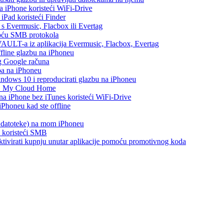
na iPhone koristeći WiFi-Drive
 iPad koristeći Finder
h s Evermusic, Flacbox ili Evertag
moću SMB protokola
AULT-a iz aplikacija Evermusic, Flacbox, Evertag
ffline glazbu na iPhoneu
eg Google računa
ba na iPhoneu
ows 10 i reproducirati glazbu na iPhoneu
WD My Cloud Home
 na iPhone bez iTunes koristeći WiFi-Drive
Phoneu kad ste offline
s datoteke) na mom iPhoneu
e koristeći SMB
i aktivirati kupnju unutar aplikacije pomoću promotivnog koda