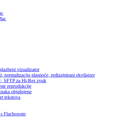
ac
Mac
lazbeni vizualizator
, normalizacija glasnoće, redizajnirani ekvilajzer
ic, SFTP za Hi-Res zvuk
este reprodukcije
znaka objašnjene
et tekstova
 s Flacboxom