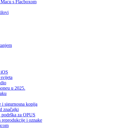
i Macu s Flacboxom
ilovi
tanjem
 iOS
svijeta
udio
Phoneu u 2025.
laku
e i sigurnosna kopija
d značajki
er, podrška za OPUS
a reprodukcije i oznake
sicom