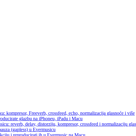
u: kompresor, Freeverb, crossfeed, echo, normalizacija glasnoće i više
producirate glazbu na iPhoneu, iPadu i Macu
icu: reverb, delay, distorziju, kompresor, crossfeed i normalizaciju gla
 pauza (gapless) u Evermusicu
kciju i reproducirati ih u Evermusic na Macu