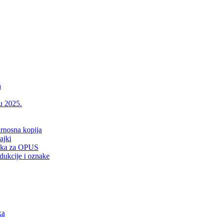
a
 u 2025.
urnosna kopija
ajki
drška za OPUS
dukcije i oznake
xa