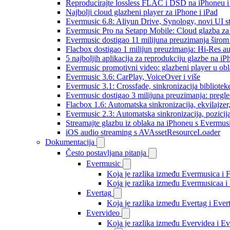
Reproducirajte lossless FLAC i DSD na iPhoneu 
Najbolji cloud glazbeni player za iPhone i iPad
Evermusic 6.8: Aliyun Drive, Synology, novi UI st
Evermusic Pro na Setapp Mobile: Cloud glazba za
Evermusic dostigao 11 milijuna preuzimanja širom 
Flacbox dostigao 1 milijun preuzimanja: Hi-Res a
5 najboljih aplikacija za reprodukciju glazbe na i
Evermusic promotivni video: glazbeni player u ob
Evermusic 3.6: CarPlay, VoiceOver i više
Evermusic 3.1: Crossfade, sinkronizacija bibliotek
Evermusic dostigao 3 milijuna preuzimanja: pregle
Flacbox 1.6: Automatska sinkronizacija, ekvilajz
Evermusic 2.3: Automatska sinkronizacija, pozicij
Streamajte glazbu iz oblaka na iPhoneu s Evermu
iOS audio streaming s AVAssetResourceLoader
Dokumentacija
Često postavljana pitanja
Evermusic
Koja je razlika između Evermusica i 
Koja je razlika između Evermusicaa 
Evertag
Koja je razlika između Evertag i Eve
Evervideo
Koja je razlika između Evervidea i 