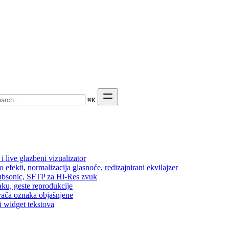
⌘
K
 live glazbeni vizualizator
efekti, normalizacija glasnoće, redizajnirani ekvilajzer
 Subsonic, SFTP za Hi-Res zvuk
aku, geste reprodukcije
vača oznaka objašnjene
i widget tekstova