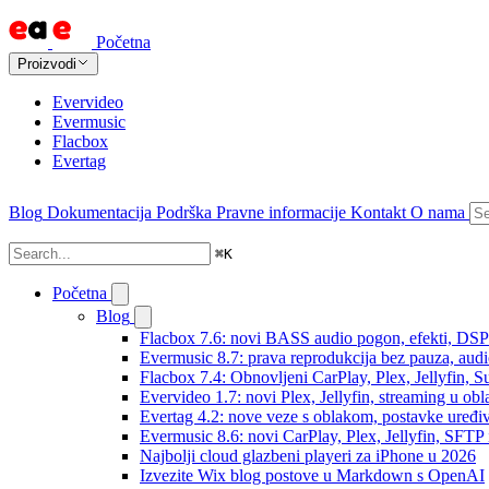
Početna
Proizvodi
Evervideo
Evermusic
Flacbox
Evertag
Blog
Dokumentacija
Podrška
Pravne informacije
Kontakt
O nama
⌘
K
Početna
Blog
Flacbox 7.6: novi BASS audio pogon, efekti, DSP i
Evermusic 8.7: prava reprodukcija bez pauza, audio 
Flacbox 7.4: Obnovljeni CarPlay, Plex, Jellyfin,
Evervideo 1.7: novi Plex, Jellyfin, streaming u obl
Evertag 4.2: nove veze s oblakom, postavke uređi
Evermusic 8.6: novi CarPlay, Plex, Jellyfin, SFTP 
Najbolji cloud glazbeni playeri za iPhone u 2026
Izvezite Wix blog postove u Markdown s OpenAI