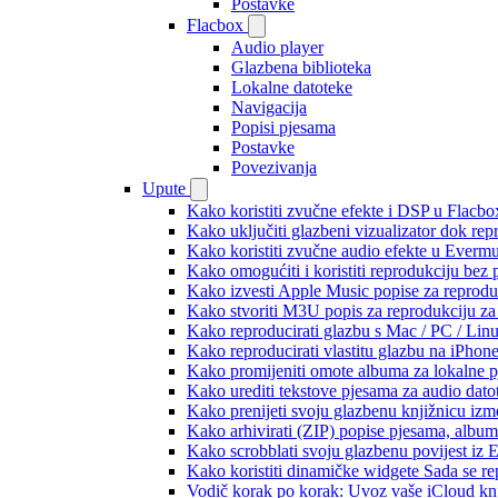
Postavke
Flacbox
Audio player
Glazbena biblioteka
Lokalne datoteke
Navigacija
Popisi pjesama
Postavke
Povezivanja
Upute
Kako koristiti zvučne efekte i DSP u Flacbox
Kako uključiti glazbeni vizualizator dok re
Kako koristiti zvučne audio efekte u Evermus
Kako omogućiti i koristiti reprodukciju bez
Kako izvesti Apple Music popise za reprodu
Kako stvoriti M3U popis za reprodukciju za 
Kako reproducirati glazbu s Mac / PC / Lin
Kako reproducirati vlastitu glazbu na iPhon
Kako promijeniti omote albuma za lokalne pj
Kako urediti tekstove pjesama za audio dat
Kako prenijeti svoju glazbenu knjižnicu iz
Kako arhivirati (ZIP) popise pjesama, albume
Kako scrobblati svoju glazbenu povijest iz 
Kako koristiti dinamičke widgete Sada se r
Vodič korak po korak: Uvoz vaše iCloud knj