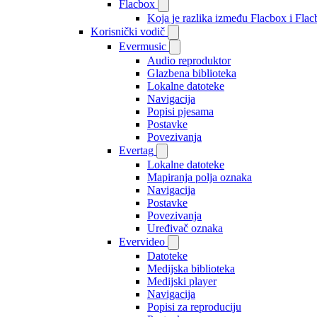
Flacbox
Koja je razlika između Flacbox i Fl
Korisnički vodič
Evermusic
Audio reproduktor
Glazbena biblioteka
Lokalne datoteke
Navigacija
Popisi pjesama
Postavke
Povezivanja
Evertag
Lokalne datoteke
Mapiranja polja oznaka
Navigacija
Postavke
Povezivanja
Uređivač oznaka
Evervideo
Datoteke
Medijska biblioteka
Medijski player
Navigacija
Popisi za reproduciju