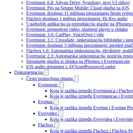
Evermusic 6.8: Aliyun Drive, Synology, novi UI stilovi
Evermusic Pro na Setapp Mobile: Cloud glazba za iOS
Evermusic dostigao 11 milijuna preuzimanja širom svijet
Flacbox dostigao 1 milijun preuzimanja: Hi-Res audio
5 najboljih aplikacija za reprodukciju glazbe na iPhoneu
Evermusic promotivni video: glazbeni player u oblaku
Evermusic 3.6: CarPlay, VoiceOver i više
Evermusic 3.1: Crossfade, sinkronizacija biblioteke i sig
Evermusic dostigao 3 milijuna preuzimanja: pregled znač
Flacbox 1.6: Automatska sinkronizacija, ekvilajzer, po
Evermusic 2.3: Automatska sinkronizacija, pozicija repro
Streamajte glazbu iz oblaka na iPhoneu s Evermusicom
iOS audio streaming s AVAssetResourceLoader
Dokumentacija
Često postavljana pitanja
Evermusic
Koja je razlika između Evermusica i Flacbo
Koja je razlika između Evermusicaa i Ever
Evertag
Koja je razlika između Evertag i Evertag P
Evervideo
Koja je razlika između Evervidea i Evervi
Flacbox
Koja je razlika između Flacbox i Flacbox 