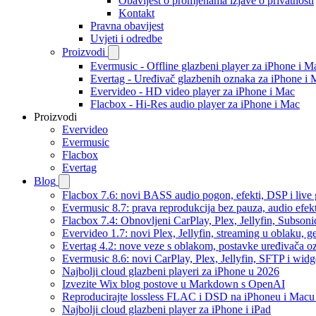
Obavijest o promjenama izjave o privatnosti
Kontakt
Pravna obavijest
Uvjeti i odredbe
Proizvodi
Evermusic - Offline glazbeni player za iPhone i M
Evertag - Uređivač glazbenih oznaka za iPhone i 
Evervideo - HD video player za iPhone i Mac
Flacbox - Hi-Res audio player za iPhone i Mac
Proizvodi
Evervideo
Evermusic
Flacbox
Evertag
Blog
Flacbox 7.6: novi BASS audio pogon, efekti, DSP i live g
Evermusic 8.7: prava reprodukcija bez pauza, audio efekti
Flacbox 7.4: Obnovljeni CarPlay, Plex, Jellyfin, Subson
Evervideo 1.7: novi Plex, Jellyfin, streaming u oblaku, g
Evertag 4.2: nove veze s oblakom, postavke uređivača o
Evermusic 8.6: novi CarPlay, Plex, Jellyfin, SFTP i widg
Najbolji cloud glazbeni playeri za iPhone u 2026
Izvezite Wix blog postove u Markdown s OpenAI
Reproducirajte lossless FLAC i DSD na iPhoneu i Macu
Najbolji cloud glazbeni player za iPhone i iPad