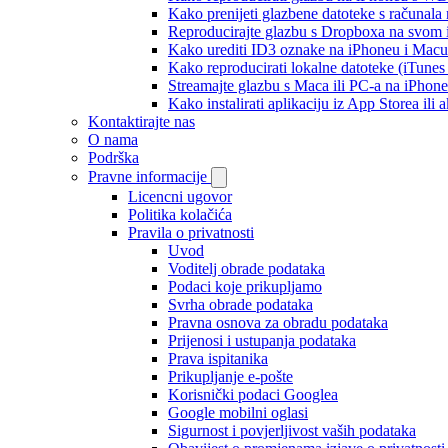
Kako prenijeti glazbene datoteke s računala
Reproducirajte glazbu s Dropboxa na svom i
Kako urediti ID3 oznake na iPhoneu i Macu
Kako reproducirati lokalne datoteke (iTune
Streamajte glazbu s Maca ili PC-a na iPhon
Kako instalirati aplikaciju iz App Storea il
Kontaktirajte nas
O nama
Podrška
Pravne informacije
Licencni ugovor
Politika kolačića
Pravila o privatnosti
Uvod
Voditelj obrade podataka
Podaci koje prikupljamo
Svrha obrade podataka
Pravna osnova za obradu podataka
Prijenosi i ustupanja podataka
Prava ispitanika
Prikupljanje e-pošte
Korisnički podaci Googlea
Google mobilni oglasi
Sigurnost i povjerljivost vaših podataka