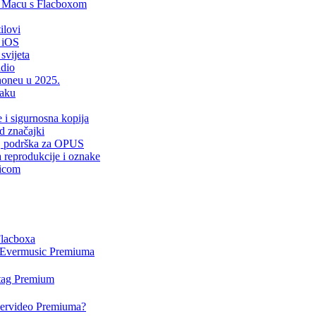
i Macu s Flacboxom
ilovi
 iOS
svijeta
udio
Phoneu u 2025.
laku
e i sigurnosna kopija
d značajki
er, podrška za OPUS
a reprodukcije i oznake
sicom
Flacboxa
i Evermusic Premiuma
rtag Premium
Evervideo Premiuma?