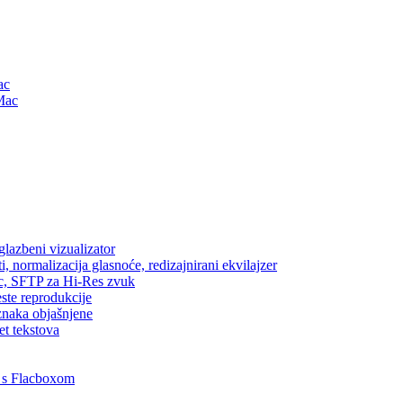
ac
Mac
lazbeni vizualizator
, normalizacija glasnoće, redizajnirani ekvilajzer
ic, SFTP za Hi-Res zvuk
este reprodukcije
znaka objašnjene
et tekstova
 s Flacboxom