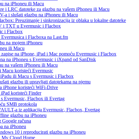
bu na iPhoneu ili Macu
re i LRC datoteke za glazbu na vašem iPhoneu ili Macu
 i slušati glazbu na iPhoneu ili Macu
acbox: Preuzimanje i sinkronizacija iz oblaka u lokalne datoteke
V i TXT u Evermusic i Flacbox
c i Flacbox
iz Evermusica i Flacboxa na Last.fm
zbu na mojem iPhoneu
oneu ili Macu
o zapise na iPhone, iPad i Mac pomoću Evermusic i Flacbox
ona na iPhoneu s Evermusic i iXpand od SanDisk
nu na vašem iPhoneu ili Macu
 i Macu koristeći Evermusic
, iPadu ili Macu s Evermusic i Flacbox
šati glazbu ili upravljati datotekama na njemu
na iPhone koristeći WiFi-Drive
 iPad koristeći Finder
h s Evermusic, Flacbox ili Evertag
moću SMB protokola
AULT-a iz aplikacija Evermusic, Flacbox, Evertag
ffline glazbu na iPhoneu
eg Google računa
ba na iPhoneu
ows 10 i reproducirati glazbu na iPhoneu
WD My Cloud Home