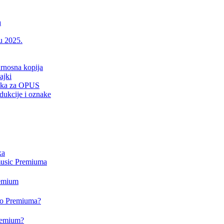
a
 u 2025.
urnosna kopija
ajki
drška za OPUS
dukcije i oznake
xa
music Premiuma
remium
deo Premiuma?
Premium?