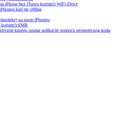
 na iPhone bez iTunes koristeći WiFi-Drive
Phoneu kad ste offline
s datoteke) na mom iPhoneu
e koristeći SMB
i aktivirati kupnju unutar aplikacije pomoću promotivnog koda