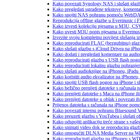
Kako povezati Synology NAS i slušati glaz
Kako pregledati ugrađene tekstove, komenta
Kako spojiti NAS pohranu pomoću WebDAV-a
Reprodukcija offline glazbe u Evermusic i Fl
Kako izvesti kolekciju pjesama u M3U, CS
Kako uvesti M3U popis pjesama u Evermusi
Izvezite svoju kompletnu povijest slušanja 
Kako reproducirati FLAC (bezgubitnu) gla
Kako slušati glazbu s iCloud Drivea na iPh
Kako dodati i pregledati komentare na audi
Kako reproducirati glazbu s USB flash pog
Kako reproducirati lokalnu glazbu pohranje
Kako slušati audioknjige na iPhoneu, iPadu
Kako koristiti audio ekvalizator na iPhoneu
Kako spojiti USB flash pogon na iPhone i slu
Kako bežično prenijeti datoteke s računala 
Kako prenijeti datoteke s Maca na iPhone ili
Kako prenijeti datoteke u oblak i povezati i
Prijenos datoteka s računala na iPhone po
Kako povezati internu pohranu Bluesound V
Kako preuzeti glazbu s YouTubea i slušati o
Kako odspojiti aplikaciju treće strane s vaš
Kako snimati video dok se reproducira glaz
Kako omogućiti DLNA Media Server na Wind
Kako reproducirati glazbu na iPhoneu s 