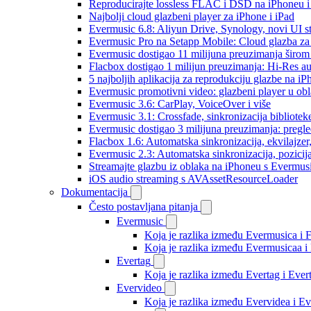
Reproducirajte lossless FLAC i DSD na iPhoneu 
Najbolji cloud glazbeni player za iPhone i iPad
Evermusic 6.8: Aliyun Drive, Synology, novi UI st
Evermusic Pro na Setapp Mobile: Cloud glazba za
Evermusic dostigao 11 milijuna preuzimanja širom 
Flacbox dostigao 1 milijun preuzimanja: Hi-Res a
5 najboljih aplikacija za reprodukciju glazbe na i
Evermusic promotivni video: glazbeni player u ob
Evermusic 3.6: CarPlay, VoiceOver i više
Evermusic 3.1: Crossfade, sinkronizacija bibliotek
Evermusic dostigao 3 milijuna preuzimanja: pregle
Flacbox 1.6: Automatska sinkronizacija, ekvilajz
Evermusic 2.3: Automatska sinkronizacija, pozicij
Streamajte glazbu iz oblaka na iPhoneu s Evermu
iOS audio streaming s AVAssetResourceLoader
Dokumentacija
Često postavljana pitanja
Evermusic
Koja je razlika između Evermusica i 
Koja je razlika između Evermusicaa 
Evertag
Koja je razlika između Evertag i Eve
Evervideo
Koja je razlika između Evervidea i 