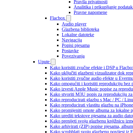
Pravila privatnosti
Analitika i prikupljanje podatak
Pravne napomene
Flacbox
Audio player
Glazbena biblioteka
Lokalne datoteke
Navigacija
Popisi pjesama
Postavke
Povezivanja
Upute
Kako koristiti zvučne efekte i DSP u Flacbox
Kako uključiti glazbeni vizualizator dok re
Kako koristiti zvučne audio efekte u Evermus
Kako omogućiti i koristiti reprodukciju bez
Kako izvesti Apple Music popise za reprodu
Kako stvoriti M3U popis za reprodukciju za 
Kako reproducirati glazbu s Mac / PC / Lin
Kako reproducirati vlastitu glazbu na iPhon
Kako promijeniti omote albuma za lokalne pj
Kako urediti tekstove pjesama za audio dat
Kako prenijeti svoju glazbenu knjižnicu iz
Kako arhivirati (ZIP) popise pjesama, albume
Kako scrobblati svoju glazbenu povijest iz 