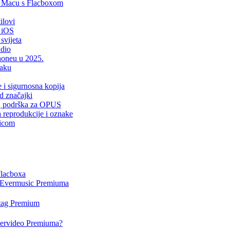
i Macu s Flacboxom
ilovi
 iOS
svijeta
udio
Phoneu u 2025.
laku
e i sigurnosna kopija
d značajki
er, podrška za OPUS
a reprodukcije i oznake
sicom
Flacboxa
i Evermusic Premiuma
rtag Premium
Evervideo Premiuma?