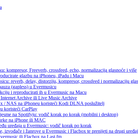
a
u: kompresor, Freeverb, crossfeed, echo, normalizacija glasnoće i više
producirate glazbu na iPhoneu, iPadu i Macu
icu: reverb, delay, distorziju, kompresor, crossfeed i normalizaciju gla
 pauza (gapless) u Evermusicu
kciju i reproducirati ih u Evermusic na Macu
Internet Archive ili Live Music Archive
ux / NAS na iPhoneu koristeći Kodi DLNA poslužitelj
eu koristeći CarPlay
esme na Spotifyju: vodič korak po korak (mobilni i desktop)
oteke na iPhone ili MAC
među uređaja u Evermusic: vodič korak po korak
, izvođače i žanrove u Evermusic i Flacbox te prenijeti na drugi uređaj
Evermusic ili Flacbox na Last.fm