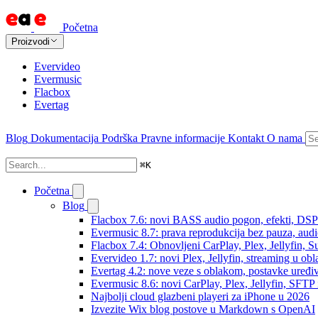
Početna
Proizvodi
Evervideo
Evermusic
Flacbox
Evertag
Blog
Dokumentacija
Podrška
Pravne informacije
Kontakt
O nama
⌘
K
Početna
Blog
Flacbox 7.6: novi BASS audio pogon, efekti, DSP i
Evermusic 8.7: prava reprodukcija bez pauza, audio 
Flacbox 7.4: Obnovljeni CarPlay, Plex, Jellyfin,
Evervideo 1.7: novi Plex, Jellyfin, streaming u obl
Evertag 4.2: nove veze s oblakom, postavke uređi
Evermusic 8.6: novi CarPlay, Plex, Jellyfin, SFTP 
Najbolji cloud glazbeni playeri za iPhone u 2026
Izvezite Wix blog postove u Markdown s OpenAI