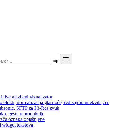
⌘
K
 live glazbeni vizualizator
efekti, normalizacija glasnoće, redizajnirani ekvilajzer
 Subsonic, SFTP za Hi-Res zvuk
aku, geste reprodukcije
vača oznaka objašnjene
i widget tekstova