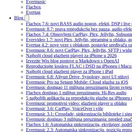
Evermusic
Flacbox
Evertag
Blog
Flacbox 7.6: novi BASS audio pogon, efekti, DSP i live g
Evermusic 8.7: prava reprodukcija bez pauza, audio efekti
Flacbox 7.4: Obnovljeni CarPlay, Plex, Jellyfin, Subson
Evervideo 1.7: novi Plex, Jellyfin, streaming u oblaku, g
Evertag 4.2: nove veze s oblakom, postavke uređivača o
Evermusic 8.6: novi CarPlay, Plex, Jellyfin, SFTP i widg
Najbolji cloud glazbeni playeri za iPhone u 2026
Izvezite Wix blog postove u Markdown s OpenAI
Reproducirajte lossless FLAC i DSD na iPhoneu i Macu
Najbolji cloud glazbeni player za iPhone i iPad
Evermusic 6.8: Aliyun Drive, Synology, novi UI stilovi
Evermusic Pro na Setapp Mobile: Cloud glazba za iOS
Evermusic dostigao 11 milijuna preuzimanja širom svijet
Flacbox dostigao 1 milijun preuzimanja: Hi-Res audio
5 najboljih aplikacija za reprodukciju glazbe na iPhoneu
Evermusic promotivni video: glazbeni player u oblaku
Evermusic 3.6: CarPlay, VoiceOver i više
Evermusic 3.1: Crossfade, sinkronizacija biblioteke i sig
Evermusic dostigao 3 milijuna preuzimanja: pregled znač
Flacbox 1.6: Automatska sinkronizacija, ekvilajzer, po
Evermusic 2.3: Automatska sinkronizacija, pozicija repro