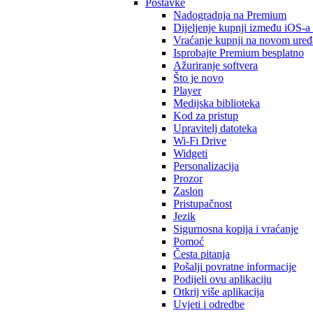
Postavke
Nadogradnja na Premium
Dijeljenje kupnji između iOS-a
Vraćanje kupnji na novom uređ
Isprobajte Premium besplatno
Ažuriranje softvera
Što je novo
Player
Medijska biblioteka
Kod za pristup
Upravitelj datoteka
Wi-Fi Drive
Widgeti
Personalizacija
Prozor
Zaslon
Pristupačnost
Jezik
Sigurnosna kopija i vraćanje
Pomoć
Česta pitanja
Pošalji povratne informacije
Podijeli ovu aplikaciju
Otkrij više aplikacija
Uvjeti i odredbe