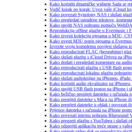
Kako koristiti dinamičke widgete Sada se r
Vodič korak po korak: Uvoz vaše iCloud knj
Kako povezati Synology NAS i slušati glaz
Kako pregledati ugrađene tekstove, komenta
Kako spojiti NAS pohranu pomoću WebDAV-a
Reprodukcija offline glazbe u Evermusic i Fl
Kako izvesti kolekciju pjesama u M3U, CS
Kako uvesti M3U popis pjesama u Evermusi
Izvezite svoju kompletnu povijest slušanja 
Kako reproducirati FLAC (bezgubitnu) gla
Kako slušati glazbu s iCloud Drivea na iPh
Kako dodati i pregledati komentare na audi
Kako reproducirati glazbu s USB flash pog
Kako reproducirati lokalnu glazbu pohranje
Kako slušati audioknjige na iPhoneu, iPadu
Kako koristiti audio ekvalizator na iPhoneu
Kako spojiti USB flash pogon na iPhone i slu
Kako bežično prenijeti datoteke s računala 
Kako prenijeti datoteke s Maca na iPhone ili
Kako prenijeti datoteke u oblak i povezati i
Prijenos datoteka s računala na iPhone po
Kako povezati internu pohranu Bluesound V
Kako preuzeti glazbu s YouTubea i slušati o
Kako odspojiti aplikaciju treće strane s vaš
Kako snimati video dok se reproducira glaz