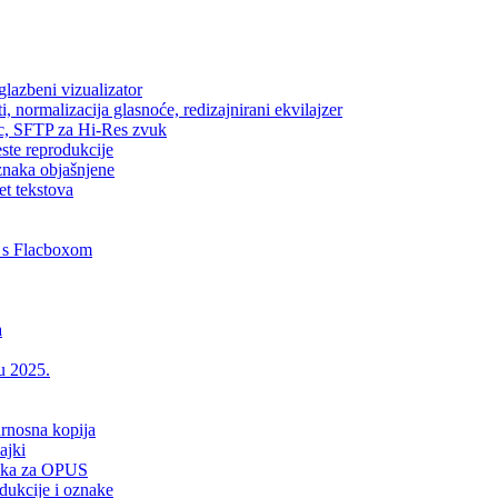
lazbeni vizualizator
, normalizacija glasnoće, redizajnirani ekvilajzer
ic, SFTP za Hi-Res zvuk
este reprodukcije
znaka objašnjene
et tekstova
 s Flacboxom
a
 u 2025.
urnosna kopija
ajki
drška za OPUS
dukcije i oznake