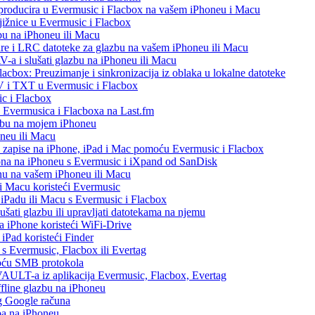
eproducira u Evermusic i Flacbox na vašem iPhoneu i Macu
ižnice u Evermusic i Flacbox
bu na iPhoneu ili Macu
re i LRC datoteke za glazbu na vašem iPhoneu ili Macu
 i slušati glazbu na iPhoneu ili Macu
acbox: Preuzimanje i sinkronizacija iz oblaka u lokalne datoteke
V i TXT u Evermusic i Flacbox
c i Flacbox
iz Evermusica i Flacboxa na Last.fm
zbu na mojem iPhoneu
oneu ili Macu
o zapise na iPhone, iPad i Mac pomoću Evermusic i Flacbox
ona na iPhoneu s Evermusic i iXpand od SanDisk
nu na vašem iPhoneu ili Macu
 i Macu koristeći Evermusic
, iPadu ili Macu s Evermusic i Flacbox
šati glazbu ili upravljati datotekama na njemu
na iPhone koristeći WiFi-Drive
 iPad koristeći Finder
h s Evermusic, Flacbox ili Evertag
moću SMB protokola
AULT-a iz aplikacija Evermusic, Flacbox, Evertag
ffline glazbu na iPhoneu
eg Google računa
ba na iPhoneu