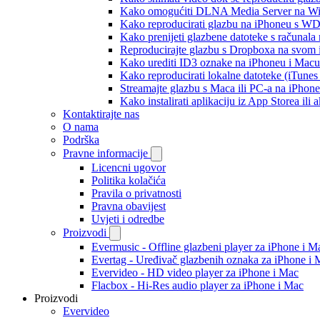
Kako omogućiti DLNA Media Server na Wind
Kako reproducirati glazbu na iPhoneu s 
Kako prenijeti glazbene datoteke s računala
Reproducirajte glazbu s Dropboxa na svom i
Kako urediti ID3 oznake na iPhoneu i Macu
Kako reproducirati lokalne datoteke (iTune
Streamajte glazbu s Maca ili PC-a na iPhon
Kako instalirati aplikaciju iz App Storea il
Kontaktirajte nas
O nama
Podrška
Pravne informacije
Licencni ugovor
Politika kolačića
Pravila o privatnosti
Pravna obavijest
Uvjeti i odredbe
Proizvodi
Evermusic - Offline glazbeni player za iPhone i M
Evertag - Uređivač glazbenih oznaka za iPhone i 
Evervideo - HD video player za iPhone i Mac
Flacbox - Hi-Res audio player za iPhone i Mac
Proizvodi
Evervideo