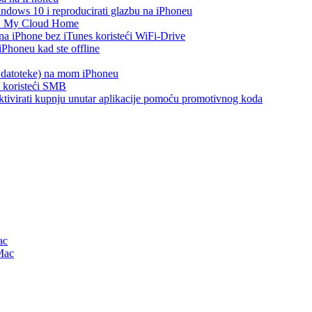
ows 10 i reproducirati glazbu na iPhoneu
WD My Cloud Home
 na iPhone bez iTunes koristeći WiFi-Drive
Phoneu kad ste offline
s datoteke) na mom iPhoneu
e koristeći SMB
i aktivirati kupnju unutar aplikacije pomoću promotivnog koda
ac
Mac