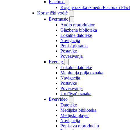
Flacbox
Koja je razlika između Flacbox i Fl
Korisnički vodič
Evermusic
Audio reproduktor
Glazbena biblioteka
Lokalne datoteke
Navigacija
Popisi pjesama
Postavke
Povezivanja
Evertag
Lokalne datoteke
Mapiranja polja oznaka
Navigacija
Postavke
Povezivanja
Uređivač oznaka
Evervideo
Datoteke
Medijska biblioteka
Medijski player
Navigacija
Popisi za reproduciju