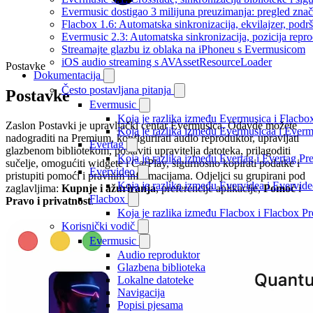
Evermusic dostigao 3 milijuna preuzimanja: pregled znač
Flacbox 1.6: Automatska sinkronizacija, ekvilajzer, po
Evermusic 2.3: Automatska sinkronizacija, pozicija repro
Streamajte glazbu iz oblaka na iPhoneu s Evermusicom
iOS audio streaming s AVAssetResourceLoader
Postavke
Dokumentacija
Često postavljana pitanja
Postavke
Evermusic
Koja je razlika između Evermusica i Flacbo
Zaslon Postavki je upravljački centar Evermusicа. Odavde možete
Koja je razlika između Evermusicaa i Ever
nadograditi na Premium, konfigurirati audio reproduktor, upravljati
Evertag
glazbenom bibliotekom, postaviti upravitelja datoteka, prilagoditi
Koja je razlika između Evertag i Evertag P
sučelje, omogućiti widgete i CarPlay, sigurnosno kopirati podatke i
Evervideo
pristupiti pomoći i pravnim informacijama. Odjeljci su grupirani pod
Koja je razlika između Evervidea i Evervi
zaglavljima:
Kupnje i ažuriranja
, preferencije aplikacije,
Pomoć
i
Flacbox
Pravo i privatnost
.
Koja je razlika između Flacbox i Flacbox 
Korisnički vodič
Evermusic
Audio reproduktor
Glazbena biblioteka
Lokalne datoteke
Navigacija
Popisi pjesama