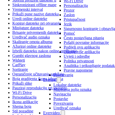
Spremi preuzete datoteke u
Wi-Fi Drive
Sinkronizirani offline mape
Personalizacija
Vremenski interval
Prozor
Prikaži pune nazive datoteka
Zaslon
Uredi online datoteke
Pristupačnost
Kopiraj datoteke pri otvaranju
Jezik
Minijature datoteka
Sigurnosno kopiranje i obnavlj
Brisanje privremenih datoteka
Pomoć
Uređivač audio oznaka
Često postavljana pitanja
Skaliranje omota albuma
Pošalji povratne informacije
Ažuriraj online datoteke
Podijeli ovu aplikaciju
Izbriši datoteku nakon online uređivanja
Otkrijte više aplikacija
Gumbi glavnog zaslona
Uvjeti i odredbe
Widgeti
Politika privatnosti
CarPlay
Analitika i prikupljanje podatak
Sortiranje
Pravne napomene
Ograničenje učitavanja sadržaja
Povezivanja
Boja gradijenta ikona izbornika
Evertag
Prikaži slike
Lokalne datoteke
Pauziraj reprodukciju pri spajanju
Mapiranja polja oznaka
Wi-Fi Drive
Navigacija
Personalizacija
Postavke
Ikona aplikacije
Povezivanja
Shema boja
Uređivač oznaka
Stil pozadine
Evervideo