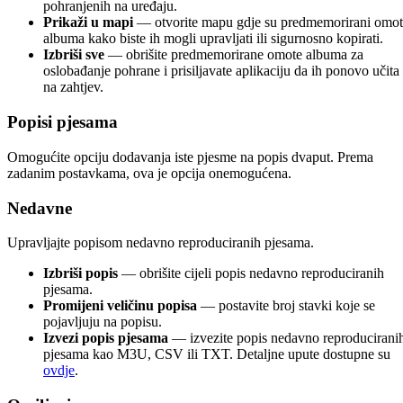
pohranjenih na uređaju.
Prikaži u mapi
— otvorite mapu gdje su predmemorirani omot
albuma kako biste ih mogli upravljati ili sigurnosno kopirati.
Izbriši sve
— obrišite predmemorirane omote albuma za
oslobađanje pohrane i prisiljavate aplikaciju da ih ponovo učita
na zahtjev.
Popisi pjesama
Omogućite opciju dodavanja iste pjesme na popis dvaput. Prema
zadanim postavkama, ova je opcija onemogućena.
Nedavne
Upravljajte popisom nedavno reproduciranih pjesama.
Izbriši popis
— obrišite cijeli popis nedavno reproduciranih
pjesama.
Promijeni veličinu popisa
— postavite broj stavki koje se
pojavljuju na popisu.
Izvezi popis pjesama
— izvezite popis nedavno reproducirani
pjesama kao M3U, CSV ili TXT. Detaljne upute dostupne su
ovdje
.