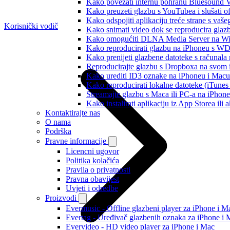
Kako povezati internu pohranu Bluesound V
Kako preuzeti glazbu s YouTubea i slušati o
Kako odspojiti aplikaciju treće strane s vaš
Korisnički vodič
Kako snimati video dok se reproducira glaz
Kako omogućiti DLNA Media Server na Wind
Kako reproducirati glazbu na iPhoneu s 
Kako prenijeti glazbene datoteke s računala
Reproducirajte glazbu s Dropboxa na svom i
Kako urediti ID3 oznake na iPhoneu i Macu
Kako reproducirati lokalne datoteke (iTune
Streamajte glazbu s Maca ili PC-a na iPhon
Kako instalirati aplikaciju iz App Storea il
Kontaktirajte nas
O nama
Podrška
Pravne informacije
Licencni ugovor
Politika kolačića
Pravila o privatnosti
Pravna obavijest
Uvjeti i odredbe
Proizvodi
Evermusic - Offline glazbeni player za iPhone i M
Evertag - Uređivač glazbenih oznaka za iPhone i 
Evervideo - HD video player za iPhone i Mac