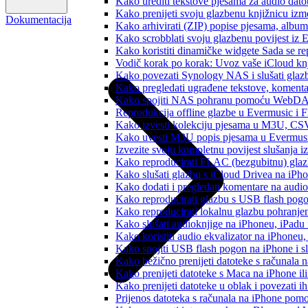
Kako urediti tekstove pjesama za audio dat
Kako prenijeti svoju glazbenu knjižnicu iz
Dokumentacija
Kako arhivirati (ZIP) popise pjesama, albume
Kako scrobblati svoju glazbenu povijest iz 
Kako koristiti dinamičke widgete Sada se r
Vodič korak po korak: Uvoz vaše iCloud knj
Kako povezati Synology NAS i slušati glaz
Kako pregledati ugrađene tekstove, komenta
Kako spojiti NAS pohranu pomoću WebDAV-a
Reprodukcija offline glazbe u Evermusic i Fl
Kako izvesti kolekciju pjesama u M3U, CS
Kako uvesti M3U popis pjesama u Evermusi
Izvezite svoju kompletnu povijest slušanja 
Kako reproducirati FLAC (bezgubitnu) gla
Kako slušati glazbu s iCloud Drivea na iPh
Kako dodati i pregledati komentare na audi
Kako reproducirati glazbu s USB flash pog
Kako reproducirati lokalnu glazbu pohranje
Kako slušati audioknjige na iPhoneu, iPadu
Kako koristiti audio ekvalizator na iPhoneu
Kako spojiti USB flash pogon na iPhone i slu
Kako bežično prenijeti datoteke s računala 
Kako prenijeti datoteke s Maca na iPhone ili
Kako prenijeti datoteke u oblak i povezati i
Prijenos datoteka s računala na iPhone po