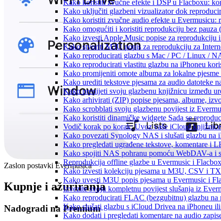
Kako koristiti zvučne efekte i DSP u Flacboxu: kom
Kako uključiti glazbeni vizualizator dok reproduc
Kako koristiti zvučne audio efekte u Evermusicu: re
Kako omogućiti i koristiti reprodukciju bez pauza
Kako izvesti Apple Music popise za reprodukciju i
Kako stvoriti M3U popis za reprodukciju za Intern
Kako reproducirati glazbu s Mac / PC / Linux / N
Kako reproducirati vlastitu glazbu na iPhoneu kori
Kako promijeniti omote albuma za lokalne pjesme n
Kako urediti tekstove pjesama za audio datoteke 
Kako prenijeti svoju glazbenu knjižnicu između u
Kako arhivirati (ZIP) popise pjesama, albume, izvo
Kako scrobblati svoju glazbenu povijest iz Evermus
Kako koristiti dinamičke widgete Sada se reprodu
Vodič korak po korak: Uvoz vaše iCloud knjižnice
Kako povezati Synology NAS i slušati glazbu na 
Kako pregledati ugrađene tekstove, komentare i L
Kako spojiti NAS pohranu pomoću WebDAV-a i slu
Reprodukcija offline glazbe u Evermusic i Flacbox:
Zaslon postavki Evermusicа
Kako izvesti kolekciju pjesama u M3U, CSV i TX
Kako uvesti M3U popis pjesama u Evermusic i Fl
Kupnje i ažuriranja
Izvezite svoju kompletnu povijest slušanja iz Ever
Kako reproducirati FLAC (bezgubitnu) glazbu na
Kako slušati glazbu s iCloud Drivea na iPhoneu il
Nadogradi na Premium
Kako dodati i pregledati komentare na audio zapi