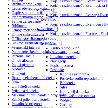
Koja je razlika između Evermusica i 
Brzina reprodukcije
Koja je razlika između Evermusicaa 
Crossfade reprodukcija
Evertag
Gapless reprodukcija
Koja je razlika između Evertag i Eve
Predmemorija reprodukcije
Evervideo
Tajmer za spavanje
Koja je razlika između Evervidea i 
Biblioteka
Flacbox
Čitanje metapodataka
Koja je razlika između Flacbox i Fl
Online sinkronizacija
Korisnički vodič
Offline sinkronizacija
Sinkronizirani offline mape
Evermusic
Vremenski interval
Audio reproduktor
Pokretanje skeniranja lokalnih mapa
Glazbena biblioteka
Personalizacija
Lokalne datoteke
Omoti albuma
Navigacija
Popisi pjesama
Popisi pjesama
Nedavne
Postavke
Omiljeni
Kupnje i ažuriranja
Brisanje glazbene biblioteke
Postavke audio reproduktora
Šifra
Biblioteka
Upravitelj datoteka
Šifra
Prijenosi datoteka
Upravitelj datoteka
Maksimalni broj paralelnih zadataka
Uređivač audio oznaka
Zadaci prijenosa datoteka
Widgeti
Pozadinski prijenosi
CarPlay