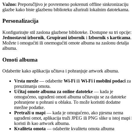
Važno:
Preporučljivo je povremeno pokrenuti offline sinkronizaciju
glazbe kako biste glazbenu biblioteku ažurirali lokalnim datotekama.
Personalizacija
Konfigurirajte stil zaslona glazbene biblioteke. Dostupne su tri opcije:
Jednostavni izbornik
,
Grupirani izbornik
i
Izbornik s karticama
.
Možete i omogućiti ili onemogućiti omote albuma na zaslonu detalja
albuma.
Omoti albuma
Odaberite kako aplikacija učitava i pohranjuje artwork albuma.
Vrsta mreže
— odaberite
Wi-Fi
ili
Wi-Fi i mobilni podaci
za
preuzimanja omota.
Učitaj omote albuma za online datoteke
— kada je
omogućeno, ugrađeni omoti albuma učitavaju se za datoteke
pohranjene u pohrani u oblaku. To može koristiti dodatne
mrežne podatke.
Pretraži u mapi
— kada je omogućeno, ako pjesma nema
ugrađeni omot, aplikacija traži JPEG ili PNG slike u istoj mapi 
koristi ih kao artwork albuma.
Kvaliteta omota
— odaberite kvalitetu omota albuma