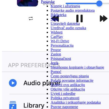
Postavke
Kupnje i ažuriranja
Postavke audio reproduktora
Biblioteka
Šifra
Upravitelj datoteka
Uređivač audio oznaka
Widgeti
CarPlay
Wi-Fi Drive
Personalizacija
Prozor
Zaslon
Pristupačnost
Jezik
Sigurnosno kopiranje i obnavljanje
Pomoć
Često postavljana pitanja
Pošalji povratne informacije
Podijeli ovu aplikaciju
Otkrijte više aplikacija
Uvjeti i odredbe
Politika privatnosti
Analitika i prikupljanje podataka
Pravne napomene