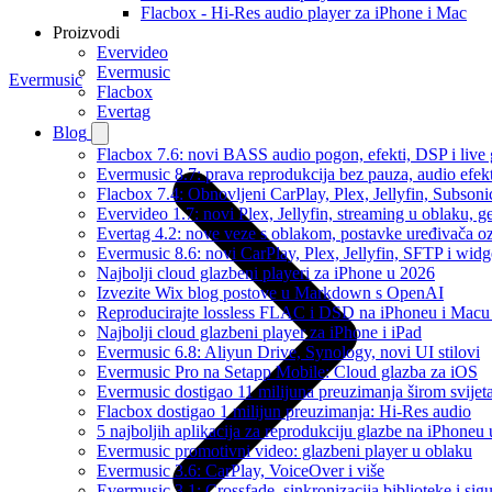
Flacbox - Hi-Res audio player za iPhone i Mac
Proizvodi
Evervideo
Evermusic
Evermusic
Flacbox
Evertag
Blog
Flacbox 7.6: novi BASS audio pogon, efekti, DSP i live g
Evermusic 8.7: prava reprodukcija bez pauza, audio efekti
Flacbox 7.4: Obnovljeni CarPlay, Plex, Jellyfin, Subson
Evervideo 1.7: novi Plex, Jellyfin, streaming u oblaku, g
Evertag 4.2: nove veze s oblakom, postavke uređivača o
Evermusic 8.6: novi CarPlay, Plex, Jellyfin, SFTP i widg
Najbolji cloud glazbeni playeri za iPhone u 2026
Izvezite Wix blog postove u Markdown s OpenAI
Reproducirajte lossless FLAC i DSD na iPhoneu i Macu
Najbolji cloud glazbeni player za iPhone i iPad
Evermusic 6.8: Aliyun Drive, Synology, novi UI stilovi
Evermusic Pro na Setapp Mobile: Cloud glazba za iOS
Evermusic dostigao 11 milijuna preuzimanja širom svijet
Flacbox dostigao 1 milijun preuzimanja: Hi-Res audio
5 najboljih aplikacija za reprodukciju glazbe na iPhoneu
Evermusic promotivni video: glazbeni player u oblaku
Evermusic 3.6: CarPlay, VoiceOver i više
Evermusic 3.1: Crossfade, sinkronizacija biblioteke i sig