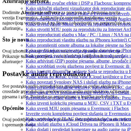
Ažuriranje softvera
Kako koristiti zvučne efekte i DSP u Flacboxu: kompresor
Kako uključiti glazbeni vizualizator dok reproducirate g
Dodirnite
Ažuriranje softvera
za provjeru je li dostupna novija
Kako koristiti zvučne audio efekte u Evermusicu: reverb, 
verzija Evermusicа. Aplikacija će usporediti instaliranu verziju s
Kako omogućiti i koristiti reprodukciju bez pauza (gapl
najnovijom verzijom na App Storeu i obavijestiti vas preporučuje li se
Kako izvesti Apple Music popise za reprodukciju i repro
ažuriranje.
Kako stvoriti M3U popis za reprodukciju za Internet Arc
Kako reproducirati glazbu s Mac / PC / Linux / NAS na 
Što je novo
Kako reproducirati vlastitu glazbu na iPhoneu koristeći 
Kako promijeniti omote albuma za lokalne pjesme na Spot
Kako urediti tekstove pjesama za audio datoteke na iPh
Ovaj izbornik postaje dostupan nakon objavljivanja nove verzije.
Kako prenijeti svoju glazbenu knjižnicu između uređaja
Prikazuje sažetak promjena i novih značajki uključenih u najnovije
Kako arhivirati (ZIP) popise pjesama, albume, izvođače i
ažuriranje.
Kako scrobblati svoju glazbenu povijest iz Evermusic ili
Kako koristiti dinamičke widgete Sada se reproducira u
Postavke audio reproduktora
Vodič korak po korak: Uvoz vaše iCloud knjižnice u Eve
Kako povezati Synology NAS i slušati glazbu na iPhone
Sve postavke audio reproduktora grupirane su ovdje: ekvilajzer,
Kako pregledati ugrađene tekstove, komentare i LRC dat
crossfade reprodukcija, predmemorija audio reproduktora, učitavanje
Kako spojiti NAS pohranu pomoću WebDAV-a i slušati g
pjesama i više. Postavke su organizirane u logičke pododjeljke.
Reprodukcija offline glazbe u Evermusic i Flacbox: Preuz
Kako izvesti kolekciju pjesama u M3U, CSV i TXT u Ev
Općenito
Kako uvesti M3U popis pjesama u Evermusic i Flacbox
Izvezite svoju kompletnu povijest slušanja iz Evermusica
Kako reproducirati FLAC (bezgubitnu) glazbu na moje
Ovaj pododjeljak sadrži opće postavke reda reprodukcije, audio izlaz
Kako slušati glazbu s iCloud Drivea na iPhoneu ili Macu
i spremanja stanja.
Kako dodati i pregledati komentare na audio zapise na 