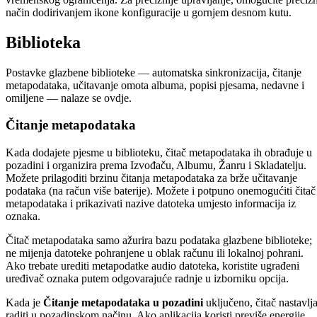
način dodirivanjem ikone konfiguracije u gornjem desnom kutu.
Biblioteka
Postavke glazbene biblioteke — automatska sinkronizacija, čitanje
metapodataka, učitavanje omota albuma, popisi pjesama, nedavne i
omiljene — nalaze se ovdje.
Čitanje metapodataka
Kada dodajete pjesme u biblioteku, čitač metapodataka ih obrađuje u
pozadini i organizira prema Izvođaču, Albumu, Žanru i Skladatelju.
Možete prilagoditi brzinu čitanja metapodataka za brže učitavanje
podataka (na račun više baterije). Možete i potpuno onemogućiti čitač
metapodataka i prikazivati nazive datoteka umjesto informacija iz
oznaka.
Čitač metapodataka samo ažurira bazu podataka glazbene biblioteke;
ne mijenja datoteke pohranjene u oblak računu ili lokalnoj pohrani.
Ako trebate urediti metapodatke audio datoteka, koristite ugrađeni
uređivač oznaka putem odgovarajuće radnje u izborniku opcija.
Kada je
Čitanje metapodataka u pozadini
uključeno, čitač nastavlj
raditi u pozadinskom načinu. Ako aplikacija koristi previše energije