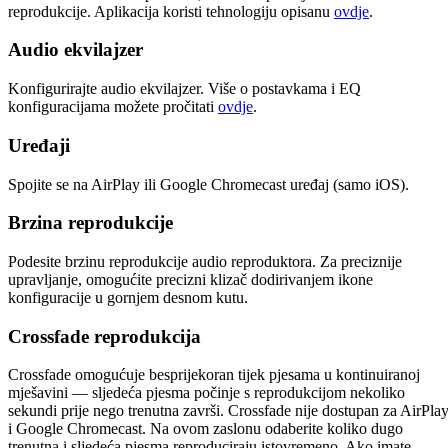
reprodukcije. Aplikacija koristi tehnologiju opisanu
ovdje
.
Audio ekvilajzer
Konfigurirajte audio ekvilajzer. Više o postavkama i EQ
konfiguracijama možete pročitati
ovdje
.
Uređaji
Spojite se na AirPlay ili Google Chromecast uređaj (samo iOS).
Brzina reprodukcije
Podesite brzinu reprodukcije audio reproduktora. Za preciznije
upravljanje, omogućite precizni klizač dodirivanjem ikone
konfiguracije u gornjem desnom kutu.
Crossfade reprodukcija
Crossfade omogućuje besprijekoran tijek pjesama u kontinuiranoj
mješavini — sljedeća pjesma počinje s reprodukcijom nekoliko
sekundi prije nego trenutna završi. Crossfade nije dostupan za AirPla
i Google Chromecast. Na ovom zaslonu odaberite koliko dugo
trenutna i sljedeća pjesma reproduciraju istovremeno. Ako imate