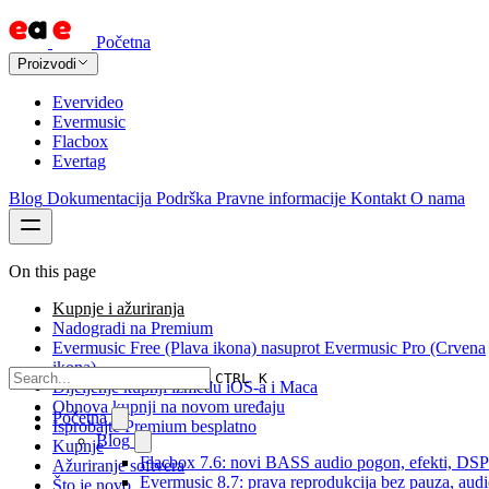
Početna
Proizvodi
Evervideo
Evermusic
Flacbox
Evertag
Blog
Dokumentacija
Podrška
Pravne informacije
Kontakt
O nama
On this page
Kupnje i ažuriranja
Nadogradi na Premium
Evermusic Free (Plava ikona) nasuprot Evermusic Pro (Crvena
ikona)
CTRL K
Dijeljenje kupnji između iOS-a i Maca
Obnova kupnji na novom uređaju
Početna
Isprobajte Premium besplatno
Blog
Kupnje
Flacbox 7.6: novi BASS audio pogon, efekti, DSP i
Ažuriranje softvera
Evermusic 8.7: prava reprodukcija bez pauza, audio 
Što je novo