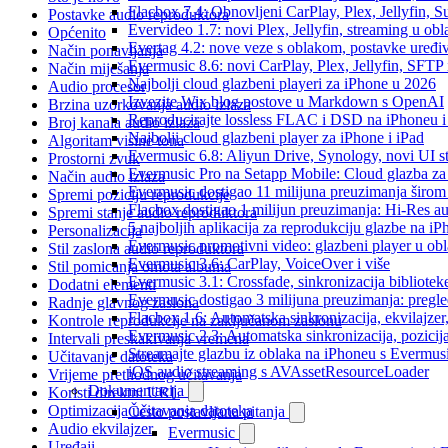
Flacbox 7.4: Obnovljeni CarPlay, Plex, Jellyfin,
Postavke audio reproduktora
Evervideo 1.7: novi Plex, Jellyfin, streaming u obl
Općenito
Evertag 4.2: nove veze s oblakom, postavke uređi
Način ponavljanja
Evermusic 8.6: novi CarPlay, Plex, Jellyfin, SFTP 
Način miješanja
Najbolji cloud glazbeni playeri za iPhone u 2026
Audio procesor
Izvezite Wix blog postove u Markdown s OpenAI
Brzina uzorkovanja audio izlaza
Reproducirajte lossless FLAC i DSD na iPhoneu 
Broj kanala audio izlaza
Najbolji cloud glazbeni player za iPhone i iPad
Algoritam visine tona
Evermusic 6.8: Aliyun Drive, Synology, novi UI st
Prostorni zvuk
Evermusic Pro na Setapp Mobile: Cloud glazba za
Način audio izlaza
Evermusic dostigao 11 milijuna preuzimanja širom 
Spremi poziciju reprodukcije
Flacbox dostigao 1 milijun preuzimanja: Hi-Res a
Spremi stanje audio reproduktora
5 najboljih aplikacija za reprodukciju glazbe na i
Personalizacija
Evermusic promotivni video: glazbeni player u ob
Stil zaslona audio reproduktora
Evermusic 3.6: CarPlay, VoiceOver i više
Stil pomicanja omota albuma
Evermusic 3.1: Crossfade, sinkronizacija bibliotek
Dodatni elementi
Evermusic dostigao 3 milijuna preuzimanja: pregle
Radnje glavnog zaslona
Flacbox 1.6: Automatska sinkronizacija, ekvilajz
Kontrole reprodukcije na zaključanom zaslonu
Evermusic 2.3: Automatska sinkronizacija, pozicij
Intervali preskakivanja vremena
Streamajte glazbu iz oblaka na iPhoneu s Evermu
Učitavanje datoteka
iOS audio streaming s AVAssetResourceLoader
Vrijeme prethodnog učitavanja
Dokumentacija
Koristi direktni URL
Optimizacija učitavanja datoteka
Često postavljana pitanja
Audio ekvilajzer
Evermusic
Uređaji