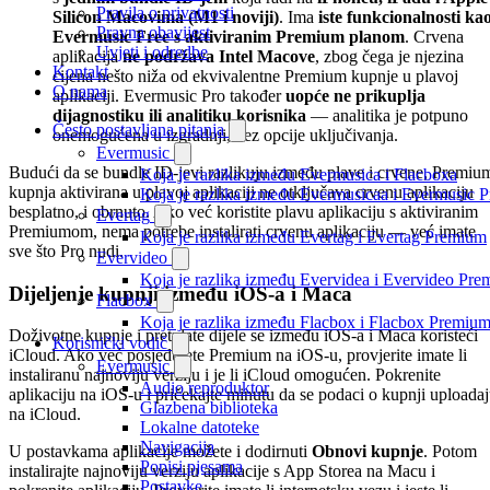
Pravila o privatnosti
Silicon Macovima (M1 i noviji)
. Ima
iste funkcionalnosti ka
Pravna obavijest
Evermusic Free s aktiviranim Premium planom
. Crvena
Uvjeti i odredbe
aplikacija
ne podržava Intel Macove
, zbog čega je njezina
Kontakt
cijena nešto niža od ekvivalentne Premium kupnje u plavoj
O nama
aplikaciji. Evermusic Pro također
uopće ne prikuplja
dijagnostiku ili analitiku korisnika
— analitika je potpuno
Često postavljana pitanja
onemogućena u izgradnji, bez opcije uključivanja.
Evermusic
Budući da se bundle ID-jevi razlikuju između plave i crvene, Premiu
Koja je razlika između Evermusica i Flacboxa
kupnja aktivirana u plavoj aplikaciji ne otključava crvenu aplikaciju
Koja je razlika između Evermusicaa i Evermusic 
besplatno, i obrnuto. Ako već koristite plavu aplikaciju s aktiviranim
Evertag
Premiumom, nema potrebe instalirati crvenu aplikaciju — već imate
Koja je razlika između Evertag i Evertag Premium
sve što Pro nudi.
Evervideo
Koja je razlika između Evervidea i Evervideo Pr
Dijeljenje kupnji između iOS-a i Maca
Flacbox
Koja je razlika između Flacbox i Flacbox Premiu
Doživotne kupnje i pretplate dijele se između iOS-a i Maca koristeći
Korisnički vodič
iCloud. Ako već posjedujete Premium na iOS-u, provjerite imate li
Evermusic
instaliranu najnoviju verziju i je li iCloud omogućen. Pokrenite
Audio reproduktor
aplikaciju na iOS-u i pričekajte minutu da se podaci o kupnji uploada
Glazbena biblioteka
na iCloud.
Lokalne datoteke
Navigacija
U postavkama aplikacije možete i dodirnuti
Obnovi kupnje
. Potom
Popisi pjesama
instalirajte najnoviju verziju aplikacije s App Storea na Macu i
Postavke