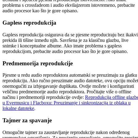
problema s crossfadeom i audio ekvilajzerom istovremeno, prebacite
audio procesor kao što je gore opisano.
Gapless reprodukcija
Gapless reprodukcija osigurava da se pjesme reproduciraju bez ikakv
prekida ili tišine između njih. Savršena je za klasičnu glazbu, live
snimke i konceptualne albume. Ako imate problema s gapless
reprodukcijom, prebacite audio procesor kao što je gore opisano.
Predmemorija reprodukcije
Pjesme u redu audio reproduktora automatski se preuzimaju za glatku
reprodukciju. Ako ručno preuzimate audio datoteke, ovu opciju može
onemogućiti za izbjegavanje duplikata. Ovdje možete i konfigurirati
veličinu predmemorije audio reproduktora. Pročitajte više o offline
načinu i predmemoriji reprodukcije ovdje:
Reprodukcija offline glazb
u Evermusicu i Flacboxu: Preuzimanje i sinkronizacija iz oblaka u
lokalne datoteke
.
Tajmer za spavanje
Omogućite tajmer za zaustavljanje reprodukcije nakon određenog
vremenskog ograničenja. Za preciznije upravljanje, omogućite precizn