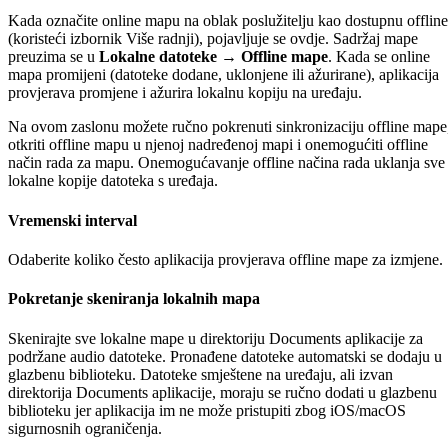
Kada označite online mapu na oblak poslužitelju kao dostupnu offline
(koristeći izbornik Više radnji), pojavljuje se ovdje. Sadržaj mape
preuzima se u
Lokalne datoteke → Offline mape
. Kada se online
mapa promijeni (datoteke dodane, uklonjene ili ažurirane), aplikacija
provjerava promjene i ažurira lokalnu kopiju na uređaju.
Na ovom zaslonu možete ručno pokrenuti sinkronizaciju offline mape
otkriti offline mapu u njenoj nadređenoj mapi i onemogućiti offline
način rada za mapu. Onemogućavanje offline načina rada uklanja sve
lokalne kopije datoteka s uređaja.
Vremenski interval
Odaberite koliko često aplikacija provjerava offline mape za izmjene.
Pokretanje skeniranja lokalnih mapa
Skenirajte sve lokalne mape u direktoriju Documents aplikacije za
podržane audio datoteke. Pronađene datoteke automatski se dodaju u
glazbenu biblioteku. Datoteke smještene na uređaju, ali izvan
direktorija Documents aplikacije, moraju se ručno dodati u glazbenu
biblioteku jer aplikacija im ne može pristupiti zbog iOS/macOS
sigurnosnih ograničenja.