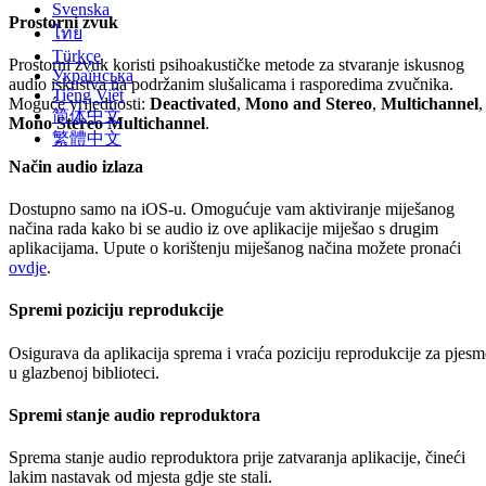
Svenska
Prostorni zvuk
ไทย
Türkçe
Prostorni zvuk koristi psihoakustičke metode za stvaranje iskusnog
Українська
audio iskustva na podržanim slušalicama i rasporedima zvučnika.
Tiếng Việt
Moguće vrijednosti:
Deactivated
,
Mono and Stereo
,
Multichannel
,
简体中文
Mono Stereo Multichannel
.
繁體中文
Način audio izlaza
Dostupno samo na iOS-u. Omogućuje vam aktiviranje miješanog
načina rada kako bi se audio iz ove aplikacije miješao s drugim
aplikacijama. Upute o korištenju miješanog načina možete pronaći
ovdje
.
Spremi poziciju reprodukcije
Osigurava da aplikacija sprema i vraća poziciju reprodukcije za pjesm
u glazbenoj biblioteci.
Spremi stanje audio reproduktora
Sprema stanje audio reproduktora prije zatvaranja aplikacije, čineći
lakim nastavak od mjesta gdje ste stali.