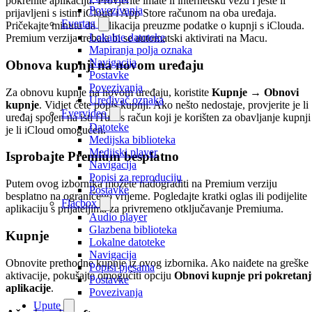
pokrenite aplikaciju. Provjerite imate li internetsku vezu i jeste li
Povezivanja
prijavljeni s istim iCloud i App Store računom na oba uređaja.
Evertag
Pričekajte minutu da aplikacija preuzme podatke o kupnji s iClouda.
Lokalne datoteke
Premium verzija trebala bi se automatski aktivirati na Macu.
Mapiranja polja oznaka
Navigacija
Obnova kupnji na novom uređaju
Postavke
Povezivanja
Za obnovu kupnje na novom uređaju, koristite
Kupnje → Obnovi
Uređivač oznaka
kupnje
. Vidjet ćete popis kupnji. Ako nešto nedostaje, provjerite je li
Evervideo
uređaj spojen na isti iTunes račun koji je korišten za obavljanje kupnji 
Datoteke
je li iCloud omogućen.
Medijska biblioteka
Medijski player
Isprobajte Premium besplatno
Navigacija
Popisi za reproduciju
Putem ovog izbornika možete nadograditi na Premium verziju
Postavke
besplatno na ograničeno vrijeme. Pogledajte kratki oglas ili podijelite
Flacbox
aplikaciju s prijateljima za privremeno otključavanje Premiuma.
Audio player
Glazbena biblioteka
Kupnje
Lokalne datoteke
Navigacija
Obnovite prethodne kupnje iz ovog izbornika. Ako naiđete na greške
Popisi pjesama
aktivacije, pokušajte omogućiti opciju
Obnovi kupnje pri pokretan
Postavke
aplikacije
.
Povezivanja
Upute