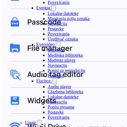
Povezivanja
Evertag
Lokalne datoteke
Mapiranja polja oznaka
Navigacija
Postavke
Povezivanja
Uređivač oznaka
Evervideo
Datoteke
Medijska biblioteka
Medijski player
Navigacija
Popisi za reproduciju
Postavke
Flacbox
Audio player
Glazbena biblioteka
Lokalne datoteke
Navigacija
Popisi pjesama
Postavke
Povezivanja
Upute