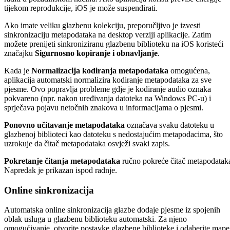
tijekom reprodukcije, iOS je može suspendirati.
Ako imate veliku glazbenu kolekciju, preporučljivo je izvesti
sinkronizaciju metapodataka na desktop verziji aplikacije. Zatim
možete prenijeti sinkroniziranu glazbenu biblioteku na iOS koristeći
značajku
Sigurnosno kopiranje i obnavljanje
.
Kada je
Normalizacija kodiranja metapodataka
omogućena,
aplikacija automatski normalizira kodiranje metapodataka za sve
pjesme. Ovo popravlja probleme gdje je kodiranje audio oznaka
pokvareno (npr. nakon uređivanja datoteka na Windows PC-u) i
sprječava pojavu netočnih znakova u informacijama o pjesmi.
Ponovno učitavanje metapodataka
označava svaku datoteku u
glazbenoj biblioteci kao datoteku s nedostajućim metapodacima, što
uzrokuje da čitač metapodataka osvježi svaki zapis.
Pokretanje čitanja metapodataka
ručno pokreće čitač metapodatak
Napredak je prikazan ispod radnje.
Online sinkronizacija
Automatska online sinkronizacija glazbe dodaje pjesme iz spojenih
oblak usluga u glazbenu biblioteku automatski. Za njeno
omogućivanje, otvorite postavke glazbene biblioteke i odaberite mape