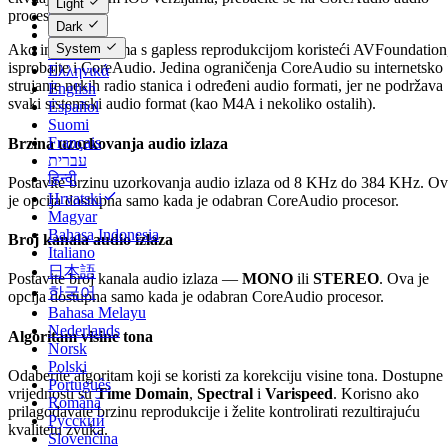
Light
procesor.
Čeština
Dark
Dansk
System
Ako imate problema s gapless reprodukcijom koristeći AVFoundation
Deutsch
isprobajte i CoreAudio. Jedina ograničenja CoreAudio su internetsko
Ελληνικά
strujanje nekih radio stanica i određeni audio formati, jer ne podržava
English
svaki sistemski audio format (kao M4A i nekoliko ostalih).
Español
Suomi
Français
Brzina uzorkovanja audio izlaza
עברית
हिन्दी
Postavite brzinu uzorkovanja audio izlaza od 8 KHz do 384 KHz. O
Hrvatski
je opcija dostupna samo kada je odabran CoreAudio procesor.
Magyar
Bahasa Indonesia
Broj kanala audio izlaza
Italiano
日本語
Postavite broj kanala audio izlaza —
MONO
ili
STEREO
. Ova je
한국어
opcija dostupna samo kada je odabran CoreAudio procesor.
Bahasa Melayu
Nederlands
Algoritam visine tona
Norsk
Polski
Odaberite algoritam koji se koristi za korekciju visine tona. Dostupne
Português
vrijednosti su
Time Domain
,
Spectral
i
Varispeed
. Korisno ako
Română
prilagođavate brzinu reprodukcije i želite kontrolirati rezultirajuću
Русский
kvalitetu zvuka.
Slovenčina