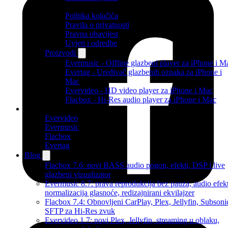
Politika kolačića
Pravila o privatnosti
Pravna obavijest
Uvjeti i odredbe
Proizvodi
Evermusic - Offline glazbeni player za iPhone i M
Evertag - Uređivač glazbenih oznaka za iPhone i
Mac
Evervideo - HD video player za iPhone i Mac
Flacbox - Hi-Res audio player za iPhone i Mac
Proizvodi
Evervideo
Evermusic
Flacbox
Evertag
Blog
Flacbox 7.6: novi BASS audio pogon, efekti, DSP i live
glazbeni vizualizator
Evermusic 8.7: prava reprodukcija bez pauza, audio efekt
normalizacija glasnoće, redizajnirani ekvilajzer
Flacbox 7.4: Obnovljeni CarPlay, Plex, Jellyfin, Subsoni
SFTP za Hi-Res zvuk
Evervideo 1.7: novi Plex, Jellyfin, streaming u oblaku,