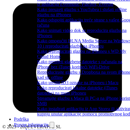
iz aplikacija Evermusic, Flacbox, Evertag
Kako preuzeti glazbu s YouTubea i slušati offline
glazbu na iPhoneu
Kako odspojiti aplikaciju treće strane s vašeg Goo
računa
Kako snimati video dok se reproducira glazba na
iPhoneu
Kako omogućiti DLNA Media Server na Window
10 i reproducirati glazbu na iPhoneu
Kako reproducirati glazbu na iPhoneu s WD My
Cloud Home
Kako prenijeti glazbene datoteke s računala na
iPhone bez iTunes koristeći WiFi-Drive
Reproducirajte glazbu s Dropboxa na svom iPhon
kad ste offline
Kako urediti ID3 oznake na iPhoneu i Macu
Kako reproducirati lokalne datoteke (iTunes
datoteke) na mom iPhoneu
Streamajte glazbu s Maca ili PC-a na iPhone korist
SMB
Kako instalirati aplikaciju iz App Storea ili aktivira
kupnju unutar aplikacije pomoću promotivnog ko
Podrška
Pravne informacije
© 2023 - 2026 EVERAPPZ SL