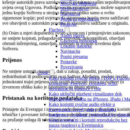
kršenje autorskih prava uzrokovano ili potaknuto vašim nepoštivanje
Medijska biblioteka
uvjeta ovog Ugovora. Podložno ovim ograničenjima, možete napravit
Medijski player
jednu kopiju Softvera u strojno čitljivom obliku samo u svrhu
Navigacija
sigurnosne kopije; pod uvjetom da sigurnosna kopija mora sadržavati
Popisi za reproduciju
sve obavijesti o autorskim pravima ili vlasništvu sadržane u originalu.
Postavke
Flacbox
(b) Osim u mjeri dopuštenoj ovom Licencom i primjenjivim zakonom
Audio player
ne smijete kopirati, prilagođavati, prevoditi, dekompilirati, obavljati
Glazbena biblioteka
obrnuti inženjering, rastavljati, mijenjati ili stvarati izvedena djela
Lokalne datoteke
Softvera.
Navigacija
Popisi pjesama
Prijenos
Postavke
Povezivanja
Ne smijete ustupiti, iznajmiti, dati u zakup, posuditi, prodati,
Upute
redistribuirati ili podlicencirati ovaj Softver. Međutim, možete izvršiti
Kako koristiti zvučne efekte i DSP u Flacbo
jednokratni trajni prijenos svih svojih licencnih prava na Softver (u
kompresor, Freeverb, crossfeed, echo,
izvornom obliku kako je isporučen) na drugu stranu.
normalizacija glasnoće i više
Kako uključiti glazbeni vizualizator dok
Pristanak na korištenje podataka
reproducirate glazbu na iPhoneu, iPadu i M
Kako koristiti zvučne audio efekte u
Pristajete da Everappz i njegove podružnice mogu prikupljati i koristit
Evermusicu: reverb, delay, distorziju,
tehničke i povezane informacije za poboljšanje proizvoda Everappz il
kompresor, crossfeed i normalizaciju glasno
za pružanje usluga ili tehnologija vama.
Kako omogućiti i koristiti reprodukciju bez
pauza (gapless) u Evermusicu