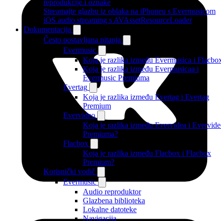
reprodukcije i oznake
Streamajte glazbu iz oblaka na iPhoneu s Evermusicom
iOS audio streaming s AVAssetResourceLoader
Dokumentacija
Često postavljana pitanja
Evermusic
Koja je razlika između Evermusica i Flacbo
Koja je razlika između Evermusicaa i
Evermusic Premiuma
Evertag
Koja je razlika između Evertag i Evertag
Premium
Evervideo
Koja je razlika između Evervidea i Evervid
Premiuma?
Flacbox
Koja je razlika između Flacbox i Flacbox
Premium?
Korisnički vodič
Evermusic
Audio reproduktor
Glazbena biblioteka
Lokalne datoteke
Navigacija