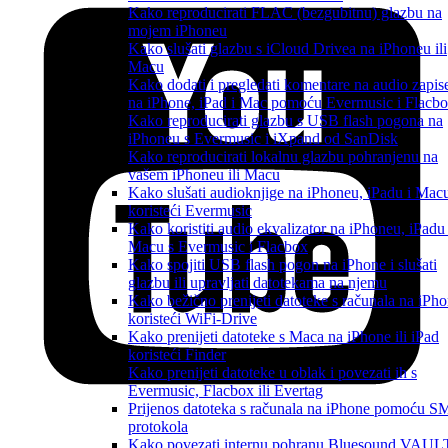
Kako reproducirati FLAC (bezgubitnu) glazbu na
mojem iPhoneu
Kako slušati glazbu s iCloud Drivea na iPhoneu ili
Macu
Kako dodati i pregledati komentare na audio zapis
na iPhone, iPad i Mac pomoću Evermusic i Flacb
Kako reproducirati glazbu s USB flash pogona na
iPhoneu s Evermusic i iXpand od SanDisk
Kako reproducirati lokalnu glazbu pohranjenu na
vašem iPhoneu ili Macu
Kako slušati audioknjige na iPhoneu, iPadu i Mac
koristeći Evermusic
Kako koristiti audio ekvalizator na iPhoneu, iPadu 
Macu s Evermusic i Flacbox
Kako spojiti USB flash pogon na iPhone i slušati
glazbu ili upravljati datotekama na njemu
Kako bežično prenijeti datoteke s računala na iPh
koristeći WiFi-Drive
Kako prenijeti datoteke s Maca na iPhone ili iPad
koristeći Finder
Kako prenijeti datoteke u oblak i povezati ih s
Evermusic, Flacbox ili Evertag
Prijenos datoteka s računala na iPhone pomoću 
protokola
Kako povezati internu pohranu Bluesound VAUL