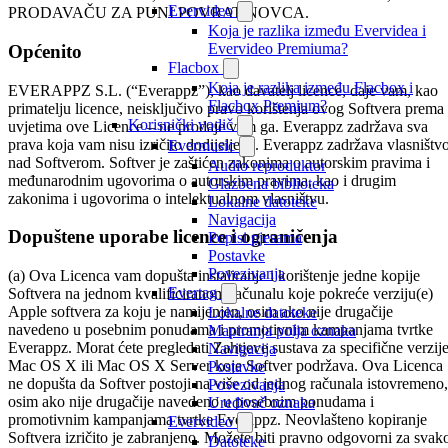
Evervideo
PRODAVAČU ZA PUNI POVRAT NOVCA.
Koja je razlika između Evervidea i
Evervideo Premiuma?
Općenito
Flacbox
Koja je razlika između Flacbox i
EVERAPPZ S.L. (“Everappz”), kao davatelj licence, daje vam, kao
Flacbox Premium?
primatelju licence, neisključivo pravo korištenja ovog Softvera prema
Korisnički vodič
uvjetima ove Licence – ne prodaje vam ga. Everappz zadržava sva
prava koja vam nisu izričito dodijeljena. Everappz zadržava vlasništv
Evermusic
nad Softverom. Softver je zaštićen zakonima o autorskim pravima i
Audio reproduktor
međunarodnim ugovorima o autorskim pravima, kao i drugim
Glazbena biblioteka
zakonima i ugovorima o intelektualnom vlasništvu.
Lokalne datoteke
Navigacija
Dopuštene uporabe licence i ograničenja
Popisi pjesama
Postavke
Povezivanja
(a) Ova Licenca vam dopušta instaliranje i korištenje jedne kopije
Evertag
Softvera na jednom kvalificiranom računalu koje pokreće verziju(e)
Apple softvera za koju je namijenjen, osim ako nije drugačije
Lokalne datoteke
navedeno u posebnim ponudama i promotivnim kampanjama tvrtke
Mapiranja polja oznaka
Everappz. Morat ćete pregledati Zahtjeve sustava za specifične verzij
Navigacija
Mac OS X ili Mac OS X Server koje Softver podržava. Ova Licenca
Postavke
ne dopušta da Softver postoji na više od jednog računala istovremeno,
Povezivanja
osim ako nije drugačije navedeno u posebnim ponudama i
Uređivač oznaka
promotivnim kampanjama tvrtke Everappz. Neovlašteno kopiranje
Evervideo
Softvera izričito je zabranjeno. Možete biti pravno odgovorni za svak
Datoteke