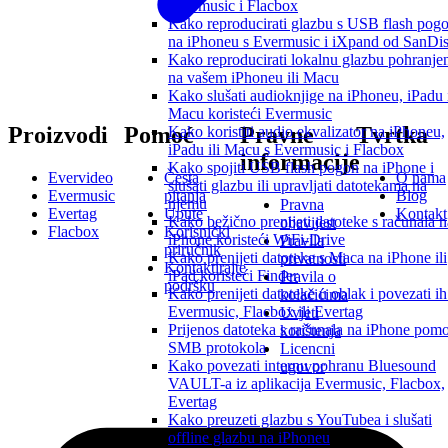
Evermusic i Flacbox
Kako reproducirati glazbu s USB flash pog
na iPhoneu s Evermusic i iXpand od SanDi
Kako reproducirati lokalnu glazbu pohranje
na vašem iPhoneu ili Macu
Kako slušati audioknjige na iPhoneu, iPadu 
Macu koristeći Evermusic
Proizvodi
Pomoć
Pravne
Tvrtka
Kako koristiti audio ekvalizator na iPhoneu,
iPadu ili Macu s Evermusic i Flacbox
informacije
Kako spojiti USB flash pogon na iPhone i
Evervideo
Česta
O nama
slušati glazbu ili upravljati datotekama na
Evermusic
pitanja
Blog
njemu
Pravna
Evertag
Upute
Kontakt
Kako bežično prenijeti datoteke s računala n
obavijest
Flacbox
Korisnički
iPhone koristeći WiFi-Drive
Pravila
priručnik
Kako prenijeti datoteke s Maca na iPhone ili
privatnosti
Kontaktirajte
iPad koristeći Finder
Pravila o
podršku
Kako prenijeti datoteke u oblak i povezati ih
kolačićima
Evermusic, Flacbox ili Evertag
Uvjeti
Prijenos datoteka s računala na iPhone pom
korištenja
SMB protokola
Licencni
Kako povezati internu pohranu Bluesound
ugovor
VAULT-a iz aplikacija Evermusic, Flacbox,
Evertag
Kako preuzeti glazbu s YouTubea i slušati
offline glazbu na iPhoneu