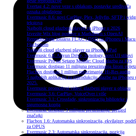
geste reprodukcije
Evertag 4.2: nove veze s oblakom, postavke uređivača
oznaka objašnjene
Evermusic 8.6: novi CarPlay, Plex, Jellyfin, SFTP i widg
tekstova
Najbolji cloud glazbeni playeri za iPhone u 2026
Izvezite Wix blog postove u Markdown s OpenAI
Reproducirajte lossless FLAC i DSD na iPhoneu i Macu
Flacboxom
Najbolji cloud glazbeni player za iPhone i iPad
Evermusic 6.8: Aliyun Drive, Synology, novi UI stilovi
Evermusic Pro na Setapp Mobile: Cloud glazba za iOS
Evermusic dostigao 11 milijuna preuzimanja širom svijet
Flacbox dostigao 1 milijun preuzimanja: Hi-Res audio
5 najboljih aplikacija za reprodukciju glazbe na iPhoneu 
2025.
Evermusic promotivni video: glazbeni player u oblaku
Evermusic 3.6: CarPlay, VoiceOver i više
Evermusic 3.1: Crossfade, sinkronizacija biblioteke i
sigurnosna kopija
Evermusic dostigao 3 milijuna preuzimanja: pregled
značajki
Flacbox 1.6: Automatska sinkronizacija, ekvilajzer, podr
za OPUS
Evermusic 2.3: Automatska sinkronizacija, pozicija