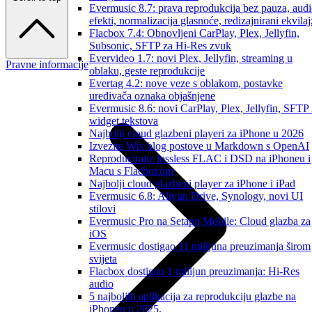
Evermusic 8.7: prava reprodukcija bez pauza, aud
efekti, normalizacija glasnoće, redizajnirani ekvilaj
Flacbox 7.4: Obnovljeni CarPlay, Plex, Jellyfin,
Subsonic, SFTP za Hi-Res zvuk
Evervideo 1.7: novi Plex, Jellyfin, streaming u
Pravne informacije
oblaku, geste reprodukcije
Evertag 4.2: nove veze s oblakom, postavke
uređivača oznaka objašnjene
Evermusic 8.6: novi CarPlay, Plex, Jellyfin, SFTP 
widget tekstova
Najbolji cloud glazbeni playeri za iPhone u 2026
Izvezite Wix blog postove u Markdown s OpenAI
Reproducirajte lossless FLAC i DSD na iPhoneu i
Macu s Flacboxom
Najbolji cloud glazbeni player za iPhone i iPad
Evermusic 6.8: Aliyun Drive, Synology, novi UI
stilovi
Evermusic Pro na Setapp Mobile: Cloud glazba za
iOS
Evermusic dostigao 11 milijuna preuzimanja širom
svijeta
Flacbox dostigao 1 milijun preuzimanja: Hi-Res
audio
5 najboljih aplikacija za reprodukciju glazbe na
iPhoneu u 2025.