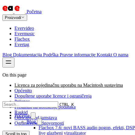
Početna
Proizvodi
Evervideo
Evermusic
Flacbox
Evertag
Blog
Dokumentacija
Podrška
Pravne informacije
Kontakt
O nama
On this page
Licenca za pojedinačnu uporabu na Macintosh sustavima
Općenito
Dopuštene uporabe licence i ograničenja
Prijenos
CTRL K
Pristanak na korištenje podataka
Raskid
Početna
Odricanje od jamstava
Blog
Ograničenje odgovornosti
Flacbox 7.6: novi BASS audio pogon, efekti, DSP
live glazbeni vizualizator
Scroll to top