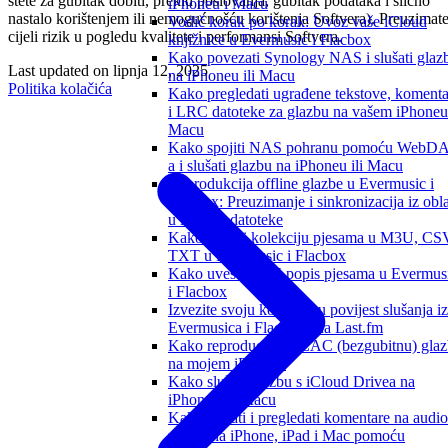
štete za gubitak dobiti, prekid poslovanja, gubitak podataka i slično
iPhoneu i Macu
nastalo korištenjem ili nemogućnošću korištenja Softvera). Preuzimat
Vodič korak po korak: Uvoz vaše iCloud
cijeli rizik u pogledu kvalitete i performansi Softvera.
knjižnice u Evermusic i Flacbox
Kako povezati Synology NAS i slušati glaz
Last updated on
lipnja 12, 2025
na iPhoneu ili Macu
Politika kolačića
Kako pregledati ugrađene tekstove, komenta
i LRC datoteke za glazbu na vašem iPhoneu 
Macu
Kako spojiti NAS pohranu pomoću WebD
a i slušati glazbu na iPhoneu ili Macu
Reprodukcija offline glazbe u Evermusic i
Flacbox: Preuzimanje i sinkronizacija iz obl
u lokalne datoteke
Kako izvesti kolekciju pjesama u M3U, CS
TXT u Evermusic i Flacbox
Kako uvesti M3U popis pjesama u Evermus
i Flacbox
Izvezite svoju kompletnu povijest slušanja iz
Evermusica i Flacboxa na Last.fm
Kako reproducirati FLAC (bezgubitnu) gla
na mojem iPhoneu
Kako slušati glazbu s iCloud Drivea na
iPhoneu ili Macu
Kako dodati i pregledati komentare na audio
zapise na iPhone, iPad i Mac pomoću