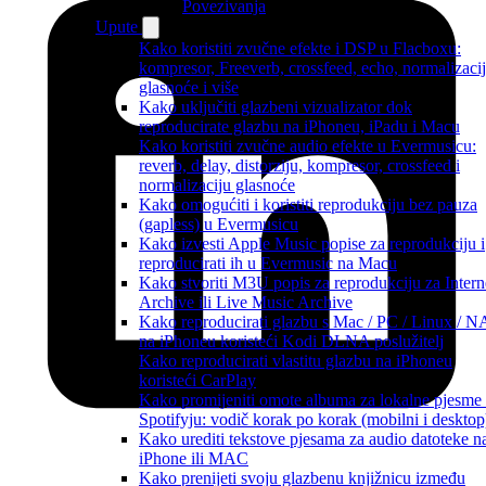
Povezivanja
Upute
Kako koristiti zvučne efekte i DSP u Flacboxu:
kompresor, Freeverb, crossfeed, echo, normalizaci
glasnoće i više
Kako uključiti glazbeni vizualizator dok
reproducirate glazbu na iPhoneu, iPadu i Macu
Kako koristiti zvučne audio efekte u Evermusicu:
reverb, delay, distorziju, kompresor, crossfeed i
normalizaciju glasnoće
Kako omogućiti i koristiti reprodukciju bez pauza
(gapless) u Evermusicu
Kako izvesti Apple Music popise za reprodukciju i
reproducirati ih u Evermusic na Macu
Kako stvoriti M3U popis za reprodukciju za Intern
Archive ili Live Music Archive
Kako reproducirati glazbu s Mac / PC / Linux / 
na iPhoneu koristeći Kodi DLNA poslužitelj
Kako reproducirati vlastitu glazbu na iPhoneu
koristeći CarPlay
Kako promijeniti omote albuma za lokalne pjesme
Spotifyju: vodič korak po korak (mobilni i desktop
Kako urediti tekstove pjesama za audio datoteke n
iPhone ili MAC
Kako prenijeti svoju glazbenu knjižnicu između