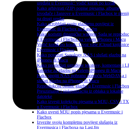
uređaja u Evermusic: vodič korak po korak
Kako arhivirati (ZIP) popise pjesama, albume,
izvođače i žanrove u Evermusic i Flacbox te prenij
na drugi uređaj
Kako scrobblati svoju glazbenu povijest iz
Evermusic ili Flacbox na Last.fm
Kako koristiti dinamičke widgete Sada se reproduc
u Evermusic i Flacbox na vašem iPhoneu i Macu
Vodič korak po korak: Uvoz vaše iCloud knjižnice
Evermusic i Flacbox
Kako povezati Synology NAS i slušati glazbu na
iPhoneu ili Macu
Kako pregledati ugrađene tekstove, komentare i 
datoteke za glazbu na vašem iPhoneu ili Macu
Kako spojiti NAS pohranu pomoću WebDAV-a i
slušati glazbu na iPhoneu ili Macu
Reprodukcija offline glazbe u Evermusic i Flacbox
Preuzimanje i sinkronizacija iz oblaka u lokalne
datoteke
Kako izvesti kolekciju pjesama u M3U, CSV i T
u Evermusic i Flacbox
Kako uvesti M3U popis pjesama u Evermusic i
Flacbox
Izvezite svoju kompletnu povijest slušanja iz
Evermusica i Flacboxa na Last.fm