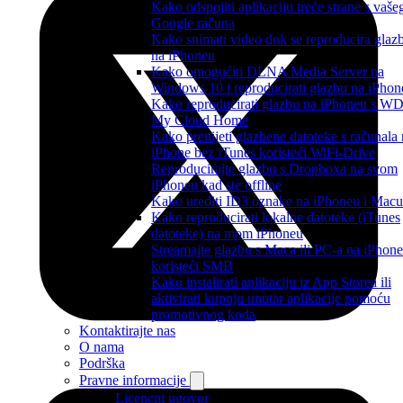
Kako odspojiti aplikaciju treće strane s vaše
Google računa
Kako snimati video dok se reproducira glaz
na iPhoneu
Kako omogućiti DLNA Media Server na
Windows 10 i reproducirati glazbu na iPhon
Kako reproducirati glazbu na iPhoneu s W
My Cloud Home
Kako prenijeti glazbene datoteke s računala
iPhone bez iTunes koristeći WiFi-Drive
Reproducirajte glazbu s Dropboxa na svom
iPhoneu kad ste offline
Kako urediti ID3 oznake na iPhoneu i Macu
Kako reproducirati lokalne datoteke (iTunes
datoteke) na mom iPhoneu
Streamajte glazbu s Maca ili PC-a na iPhone
koristeći SMB
Kako instalirati aplikaciju iz App Storea ili
aktivirati kupnju unutar aplikacije pomoću
promotivnog koda
Kontaktirajte nas
O nama
Podrška
Pravne informacije
Licencni ugovor