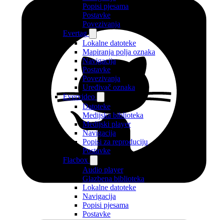
Popisi pjesama
Postavke
Povezivanja
Evertag
Lokalne datoteke
Mapiranja polja oznaka
Navigacija
Postavke
Povezivanja
Uređivač oznaka
Evervideo
Datoteke
Medijska biblioteka
Medijski player
Navigacija
Popisi za reproduciju
Postavke
Flacbox
Audio player
Glazbena biblioteka
Lokalne datoteke
Navigacija
Popisi pjesama
Postavke