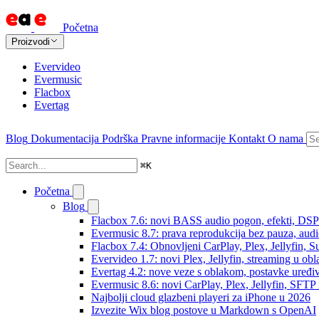
Početna
Proizvodi
Evervideo
Evermusic
Flacbox
Evertag
Blog
Dokumentacija
Podrška
Pravne informacije
Kontakt
O nama
⌘
K
Početna
Blog
Flacbox 7.6: novi BASS audio pogon, efekti, DSP i
Evermusic 8.7: prava reprodukcija bez pauza, audio 
Flacbox 7.4: Obnovljeni CarPlay, Plex, Jellyfin,
Evervideo 1.7: novi Plex, Jellyfin, streaming u obl
Evertag 4.2: nove veze s oblakom, postavke uređi
Evermusic 8.6: novi CarPlay, Plex, Jellyfin, SFTP 
Najbolji cloud glazbeni playeri za iPhone u 2026
Izvezite Wix blog postove u Markdown s OpenAI