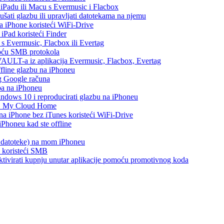
, iPadu ili Macu s Evermusic i Flacbox
šati glazbu ili upravljati datotekama na njemu
na iPhone koristeći WiFi-Drive
 iPad koristeći Finder
h s Evermusic, Flacbox ili Evertag
moću SMB protokola
AULT-a iz aplikacija Evermusic, Flacbox, Evertag
ffline glazbu na iPhoneu
eg Google računa
ba na iPhoneu
ows 10 i reproducirati glazbu na iPhoneu
WD My Cloud Home
 na iPhone bez iTunes koristeći WiFi-Drive
Phoneu kad ste offline
s datoteke) na mom iPhoneu
e koristeći SMB
i aktivirati kupnju unutar aplikacije pomoću promotivnog koda