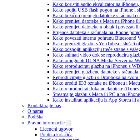
Kako koristiti audio ekvalizator na iPhoneu
Kako spojiti USB flash pogon na iPhone i slu
Kako bežično prenijeti datoteke s računala 
Kako prenijeti datoteke s Maca na iPhone ili
Kako prenijeti datoteke u oblak i povezati i
Prijenos datoteka s računala na iPhone po
Kako povezati internu pohranu Bluesound V
Kako preuzeti glazbu s YouTubea i slušati o
Kako odspojiti aplikaciju treće strane s vaš
Kako snimati video dok se reproducira glaz
Kako omogućiti DLNA Media Server na Wind
Kako reproducirati glazbu na iPhoneu s 
Kako prenijeti glazbene datoteke s računala
Reproducirajte glazbu s Dropboxa na svom i
Kako urediti ID3 oznake na iPhoneu i Macu
Kako reproducirati lokalne datoteke (iTune
Streamajte glazbu s Maca ili PC-a na iPhon
Kako instalirati aplikaciju iz App Storea il
Kontaktirajte nas
O nama
Podrška
Pravne informacije
Licencni ugovor
Politika kolačića