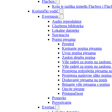
Flacbox
Koja je razlika između Flacbox i Fl
Korisnički vodič
Evermusic
Audio reproduktor
Glazbena biblioteka
Lokalne datoteke
Navigacija
Popisi pjesama
Pregled
Kreiranje popisa pjesama
Uvoz popisa pjesama
Zaslon detalja popisa
Više radnji za popis na zaslonu
Više radnji za popis na zaslonu 
Promjena redosljeda pjesama n
Promjena naslovne slike popisa
Dodavanje pjesama na popis
Brisanje više pjesama s popisa
Opcije pjesme
Pristupačnost
Postavke
Povezivanja
Evertag