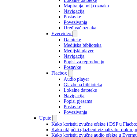
Lokalne datoteke
Mapiranja polja oznaka
Navigacija
Postavke
Povezivanja
Uređivač oznaka
Evervideo
Datoteke
Medijska biblioteka
Medijski player
Navigacija
Popisi za reproduciju
Postavke
Flacbox
Audio player
Glazbena biblioteka
Lokalne datoteke
Navigacija
Popisi pjesama
Postavke
Povezivanja
Upute
Kako koristiti zvučne efekte i DSP u Flacbox
Kako uključiti glazbeni vizualizator dok re
Kako koristiti zvučne audio efekte u Evermus