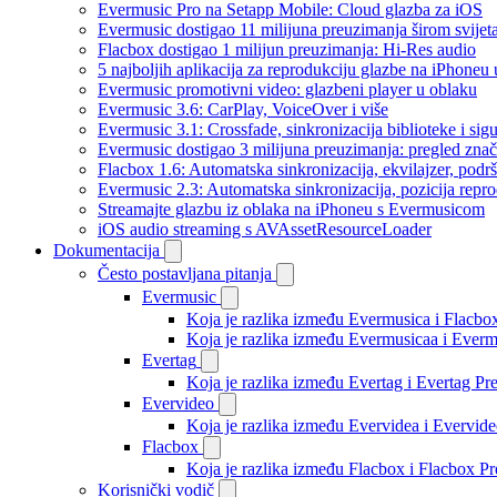
Evermusic Pro na Setapp Mobile: Cloud glazba za iOS
Evermusic dostigao 11 milijuna preuzimanja širom svijet
Flacbox dostigao 1 milijun preuzimanja: Hi-Res audio
5 najboljih aplikacija za reprodukciju glazbe na iPhoneu
Evermusic promotivni video: glazbeni player u oblaku
Evermusic 3.6: CarPlay, VoiceOver i više
Evermusic 3.1: Crossfade, sinkronizacija biblioteke i sig
Evermusic dostigao 3 milijuna preuzimanja: pregled znač
Flacbox 1.6: Automatska sinkronizacija, ekvilajzer, po
Evermusic 2.3: Automatska sinkronizacija, pozicija repro
Streamajte glazbu iz oblaka na iPhoneu s Evermusicom
iOS audio streaming s AVAssetResourceLoader
Dokumentacija
Često postavljana pitanja
Evermusic
Koja je razlika između Evermusica i Flacbo
Koja je razlika između Evermusicaa i Ever
Evertag
Koja je razlika između Evertag i Evertag P
Evervideo
Koja je razlika između Evervidea i Evervi
Flacbox
Koja je razlika između Flacbox i Flacbox 
Korisnički vodič