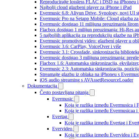
Reproducirajte lossless FLAC i DSD na iPhoneu 
Najbolji cloud glazbeni player za iPhone i iPad
Evermusic 6.8: Aliyun Drive, Synology, novi UI st
Evermusic Pro na Setapp Mobile: Cloud glazba za
Evermusic dostigao 11 milijuna preuzimanja širom 
Flacbox dostigao 1 milijun preuzimanja: Hi-Res a
5 najboljih aplikacija za reprodukciju glazbe na i
Evermusic promotivni video: glazbeni player u ob
Evermusic 3.6: CarPlay, VoiceOver i više
Evermusic 3.1: Crossfade, sinkronizacija bibliotek
Evermusic dostigao 3 milijuna preuzimanja: pregle
Flacbox 1.6: Automatska sinkronizacija, ekvilajz
Evermusic 2.3: Automatska sinkronizacija, pozicij
Streamajte glazbu iz oblaka na iPhoneu s Evermu
iOS audio streaming s AVAssetResourceLoader
Dokumentacija
Često postavljana pitanja
Evermusic
Koja je razlika između Evermusica i 
Koja je razlika između Evermusicaa 
Evertag
Koja je razlika između Evertag i Eve
Evervideo
Koja je razlika između Evervidea i 