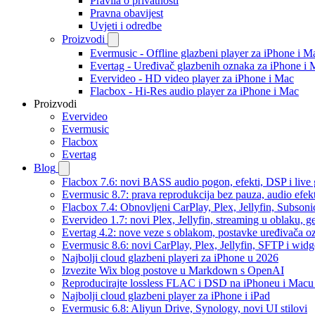
Pravila o privatnosti
Pravna obavijest
Uvjeti i odredbe
Proizvodi
Evermusic - Offline glazbeni player za iPhone i M
Evertag - Uređivač glazbenih oznaka za iPhone i 
Evervideo - HD video player za iPhone i Mac
Flacbox - Hi-Res audio player za iPhone i Mac
Proizvodi
Evervideo
Evermusic
Flacbox
Evertag
Blog
Flacbox 7.6: novi BASS audio pogon, efekti, DSP i live g
Evermusic 8.7: prava reprodukcija bez pauza, audio efekti
Flacbox 7.4: Obnovljeni CarPlay, Plex, Jellyfin, Subson
Evervideo 1.7: novi Plex, Jellyfin, streaming u oblaku, g
Evertag 4.2: nove veze s oblakom, postavke uređivača o
Evermusic 8.6: novi CarPlay, Plex, Jellyfin, SFTP i widg
Najbolji cloud glazbeni playeri za iPhone u 2026
Izvezite Wix blog postove u Markdown s OpenAI
Reproducirajte lossless FLAC i DSD na iPhoneu i Macu
Najbolji cloud glazbeni player za iPhone i iPad
Evermusic 6.8: Aliyun Drive, Synology, novi UI stilovi