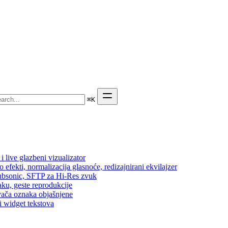
⌘
K
 live glazbeni vizualizator
efekti, normalizacija glasnoće, redizajnirani ekvilajzer
 Subsonic, SFTP za Hi-Res zvuk
aku, geste reprodukcije
vača oznaka objašnjene
i widget tekstova