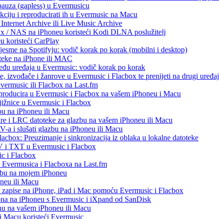
 pauza (gapless) u Evermusicu
kciju i reproducirati ih u Evermusic na Macu
Internet Archive ili Live Music Archive
ux / NAS na iPhoneu koristeći Kodi DLNA poslužitelj
eu koristeći CarPlay
esme na Spotifyju: vodič korak po korak (mobilni i desktop)
oteke na iPhone ili MAC
među uređaja u Evermusic: vodič korak po korak
, izvođače i žanrove u Evermusic i Flacbox te prenijeti na drugi uređaj
Evermusic ili Flacbox na Last.fm
eproducira u Evermusic i Flacbox na vašem iPhoneu i Macu
ižnice u Evermusic i Flacbox
bu na iPhoneu ili Macu
re i LRC datoteke za glazbu na vašem iPhoneu ili Macu
 i slušati glazbu na iPhoneu ili Macu
acbox: Preuzimanje i sinkronizacija iz oblaka u lokalne datoteke
V i TXT u Evermusic i Flacbox
c i Flacbox
iz Evermusica i Flacboxa na Last.fm
zbu na mojem iPhoneu
oneu ili Macu
o zapise na iPhone, iPad i Mac pomoću Evermusic i Flacbox
ona na iPhoneu s Evermusic i iXpand od SanDisk
nu na vašem iPhoneu ili Macu
 i Macu koristeći Evermusic