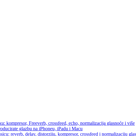
u: kompresor, Freeverb, crossfeed, echo, normalizacija glasnoće i više
producirate glazbu na iPhoneu, iPadu i Macu
icu: reverb, delay, distorziju, kompresor, crossfeed i normalizaciju gla