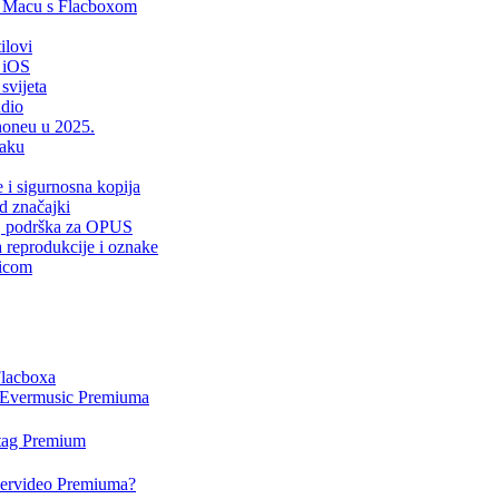
i Macu s Flacboxom
ilovi
 iOS
svijeta
udio
Phoneu u 2025.
laku
e i sigurnosna kopija
d značajki
er, podrška za OPUS
a reprodukcije i oznake
sicom
Flacboxa
i Evermusic Premiuma
rtag Premium
Evervideo Premiuma?