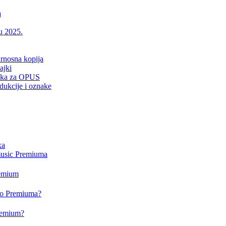
a
 u 2025.
urnosna kopija
ajki
drška za OPUS
dukcije i oznake
xa
music Premiuma
remium
deo Premiuma?
Premium?