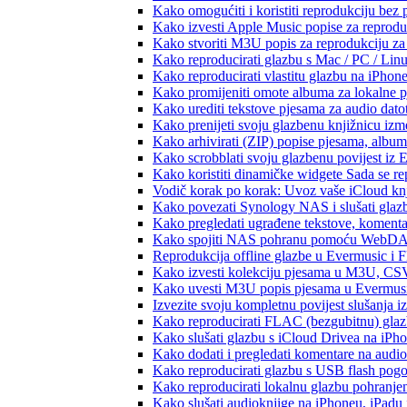
Kako omogućiti i koristiti reprodukciju bez
Kako izvesti Apple Music popise za reprodu
Kako stvoriti M3U popis za reprodukciju za 
Kako reproducirati glazbu s Mac / PC / Lin
Kako reproducirati vlastitu glazbu na iPhon
Kako promijeniti omote albuma za lokalne pj
Kako urediti tekstove pjesama za audio dat
Kako prenijeti svoju glazbenu knjižnicu iz
Kako arhivirati (ZIP) popise pjesama, albume
Kako scrobblati svoju glazbenu povijest iz 
Kako koristiti dinamičke widgete Sada se r
Vodič korak po korak: Uvoz vaše iCloud knj
Kako povezati Synology NAS i slušati glaz
Kako pregledati ugrađene tekstove, komenta
Kako spojiti NAS pohranu pomoću WebDAV-a
Reprodukcija offline glazbe u Evermusic i Fl
Kako izvesti kolekciju pjesama u M3U, CS
Kako uvesti M3U popis pjesama u Evermusi
Izvezite svoju kompletnu povijest slušanja 
Kako reproducirati FLAC (bezgubitnu) gla
Kako slušati glazbu s iCloud Drivea na iPh
Kako dodati i pregledati komentare na audi
Kako reproducirati glazbu s USB flash pog
Kako reproducirati lokalnu glazbu pohranje
Kako slušati audioknjige na iPhoneu, iPadu