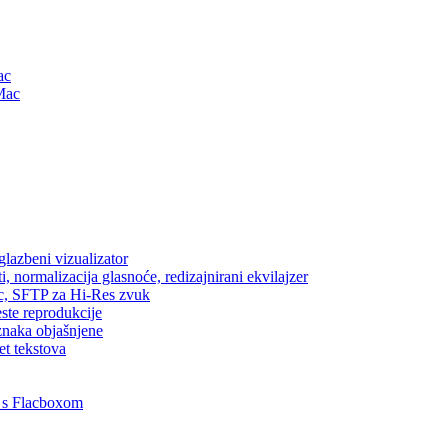
ac
Mac
lazbeni vizualizator
, normalizacija glasnoće, redizajnirani ekvilajzer
ic, SFTP za Hi-Res zvuk
este reprodukcije
znaka objašnjene
et tekstova
 s Flacboxom