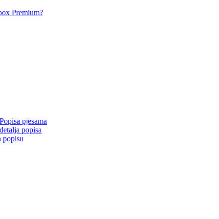
acbox Premium?
 Popisa pjesama
detalja popisa
a popisu