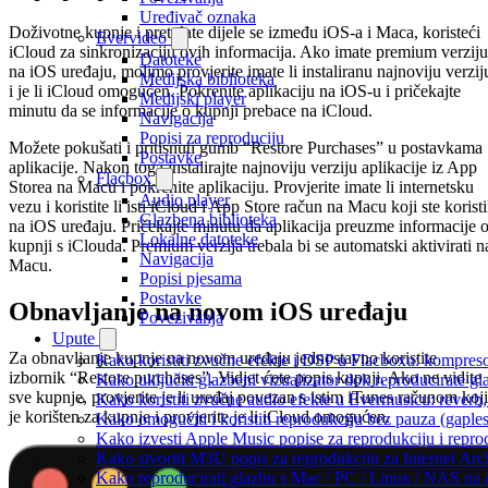
Uređivač oznaka
Doživotne kupnje i pretplate dijele se između iOS-a i Maca, koristeći
Evervideo
iCloud za sinkronizaciju ovih informacija. Ako imate premium verziju
Datoteke
na iOS uređaju, molimo provjerite imate li instaliranu najnoviju verzij
Medijska biblioteka
i je li iCloud omogućen. Pokrenite aplikaciju na iOS-u i pričekajte
Medijski player
minutu da se informacije o kupnji prebace na iCloud.
Navigacija
Popisi za reproduciju
Možete pokušati i pritisnuti gumb “Restore Purchases” u postavkama
Postavke
aplikacije. Nakon toga instalirajte najnoviju verziju aplikacije iz App
Flacbox
Storea na Macu i pokrenite aplikaciju. Provjerite imate li internetsku
Audio player
vezu i koristite li isti iCloud i App Store račun na Macu koji ste koristi
Glazbena biblioteka
na iOS uređaju. Pričekajte minutu da aplikacija preuzme informacije 
Lokalne datoteke
kupnji s iClouda. Premium verzija trebala bi se automatski aktivirati n
Navigacija
Macu.
Popisi pjesama
Postavke
Obnavljanje na novom iOS uređaju
Povezivanja
Upute
Za obnavljanje kupnje na novom uređaju jednostavno koristite
Kako koristiti zvučne efekte i DSP u Flacboxu: kompresor
izbornik “Restore purchases”. Vidjet ćete popis kupnji. Ako ne vidite
Kako uključiti glazbeni vizualizator dok reproducirate g
sve kupnje, provjerite je li uređaj povezan s istim iTunes računom koji
Kako koristiti zvučne audio efekte u Evermusicu: reverb, 
je korišten za kupnje i provjerite je li iCloud omogućen.
Kako omogućiti i koristiti reprodukciju bez pauza (gapl
Kako izvesti Apple Music popise za reprodukciju i repro
Kako stvoriti M3U popis za reprodukciju za Internet Arc
Kako reproducirati glazbu s Mac / PC / Linux / NAS na 