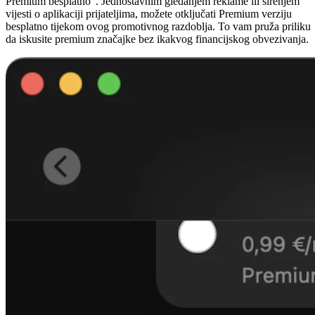
Premium besplatno”. Jednostavnim gledanjem reklame ili širenjem
vijesti o aplikaciji prijateljima, možete otključati Premium verziju
besplatno tijekom ovog promotivnog razdoblja. To vam pruža priliku
da iskusite premium značajke bez ikakvog financijskog obvezivanja.