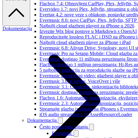
Flacbox 7.4: Obnovljeni CarPlay, Plex, Jellyfin,
Evervideo 1.7: novi Plex, Jellyfin, streaming u obl
Evertag 4.2: nove veze s oblakom, postavke uređi
Evermusic 8.6: novi CarPlay, Plex, Jellyfin, SFTP 
Najbolji cloud glazbeni playeri za iPhone u 2026
Dokumentacija
Izvezite Wix blog postove u Markdown s OpenAI
Reproducirajte lossless FLAC i DSD na iPhoneu 
Najbolji cloud glazbeni player za iPhone i iPad
Evermusic 6.8: Aliyun Drive, Synology, novi UI st
Evermusic Pro na Setapp Mobile: Cloud glazba za
Evermusic dostigao 11 milijuna preuzimanja širom 
Flacbox dostigao 1 milijun preuzimanja: Hi-Res a
5 najboljih aplikacija za reprodukciju glazbe na i
Evermusic promotivni video: glazbeni player u ob
Evermusic 3.6: CarPlay, VoiceOver i više
Evermusic 3.1: Crossfade, sinkronizacija bibliotek
Evermusic dostigao 3 milijuna preuzimanja: pregle
Flacbox 1.6: Automatska sinkronizacija, ekvilajz
Evermusic 2.3: Automatska sinkronizacija, pozicij
Streamajte glazbu iz oblaka na iPhoneu s Evermu
iOS audio streaming s AVAssetResourceLoader
Dokumentacija
Često postavljana pitanja
Evermusic