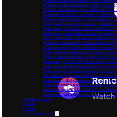
Kako reproducirati glazbu s USB flash pog
Kako reproducirati lokalnu glazbu pohranje
Kako slušati audioknjige na iPhoneu, iPadu
Kako koristiti audio ekvalizator na iPhoneu
Kako spojiti USB flash pogon na iPhone i slu
Kako bežično prenijeti datoteke s računala 
Kako prenijeti datoteke s Maca na iPhone ili
Kako prenijeti datoteke u oblak i povezati i
Prijenos datoteka s računala na iPhone po
Kako povezati internu pohranu Bluesound V
Kako preuzeti glazbu s YouTubea i slušati o
Kako odspojiti aplikaciju treće strane s vaš
Kako snimati video dok se reproducira glaz
Kako omogućiti DLNA Media Server na Wind
Kako reproducirati glazbu na iPhoneu s 
Kako prenijeti glazbene datoteke s računala
Reproducirajte glazbu s Dropboxa na svom i
Kako urediti ID3 oznake na iPhoneu i Macu
Kako reproducirati lokalne datoteke (iTune
Streamajte glazbu s Maca ili PC-a na iPhon
Kako instalirati aplikaciju iz App Storea il
Kontaktirajte nas
O nama
Podrška
Pravne informacije