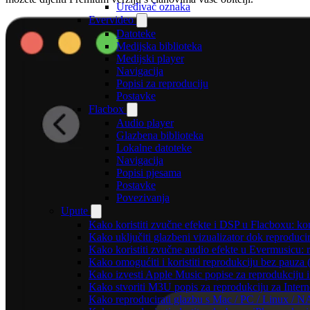
Uređivač oznaka
Evervideo
Datoteke
Medijska biblioteka
Medijski player
Navigacija
Popisi za reproduciju
Postavke
Flacbox
Audio player
Glazbena biblioteka
Lokalne datoteke
Navigacija
Popisi pjesama
Postavke
Povezivanja
Upute
Kako koristiti zvučne efekte i DSP u Flacboxu: kom
Kako uključiti glazbeni vizualizator dok reproduc
Kako koristiti zvučne audio efekte u Evermusicu: re
Kako omogućiti i koristiti reprodukciju bez pauza
Kako izvesti Apple Music popise za reprodukciju i
Kako stvoriti M3U popis za reprodukciju za Intern
Kako reproducirati glazbu s Mac / PC / Linux / N