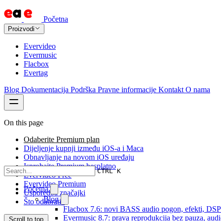
Početna
Proizvodi
Evervideo
Evermusic
Flacbox
Evertag
Blog
Dokumentacija
Podrška
Pravne informacije
Kontakt
O nama
On this page
Odaberite Premium plan
Dijeljenje kupnji između iOS-a i Maca
Obnavljanje na novom iOS uređaju
Isprobajte Premium besplatno
CTRL K
Evervideo Free
Evervideo Premium
Početna
Usporedba značajki
Blog
Što odabrati?
Flacbox 7.6: novi BASS audio pogon, efekti, DSP i
Evermusic 8.7: prava reprodukcija bez pauza, audio 
Scroll to top