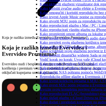
Kako uključiti glazbeni vizualizator dok re
Kako koristiti zvučne audio efekte u Evermus
Kako omogućiti i koristiti reprodukciju bez
Kako izvesti Apple Music popise za reprodu
Kako stvoriti M3U popis za reprodukciju za 
Kako reproducirati glazbu s Mac / PC / Lin
Kako reproducirati vlastitu glazbu na iPhon
Kako promijeniti omote albuma za lokalne pj
Koja je razlika između Evervidea i Evervideo Premiuma?
Kako urediti tekstove pjesama za audio dat
Kako prenijeti svoju glazbenu knjižnicu iz
Koja je razlika između Evervidea i
Kako arhivirati (ZIP) popise pjesama, albume
Kako scrobblati svoju glazbenu povijest iz 
Evervideo Premiuma?
Kako koristiti dinamičke widgete Sada se r
Vodič korak po korak: Uvoz vaše iCloud knj
Kako povezati Synology NAS i slušati glaz
Evervideo nudi i besplatnu verziju s određenim ograničenjima
Kako pregledati ugrađene tekstove, komenta
korištenja i premium verziju s dodatnim značajkama, koje se mogu
Kako spojiti NAS pohranu pomoću WebDAV-a
otključati kupnjama unutar aplikacije.
Reprodukcija offline glazbe u Evermusic i Fl
Kako izvesti kolekciju pjesama u M3U, CS
Kako uvesti M3U popis pjesama u Evermusi
Izvezite svoju kompletnu povijest slušanja 
Kako reproducirati FLAC (bezgubitnu) gla
Kako slušati glazbu s iCloud Drivea na iPh
Kako dodati i pregledati komentare na audi