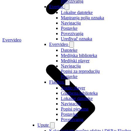
Povezivanja
Evertag
Lokalne datoteke
Mapiranja polja oznaka
Navigacija
Postavke
Povezivanja
Uređivač oznaka
Evervideo
Evervideo
Datoteke
Medijska biblioteka
Medijski player
Navigacija
Popisi za reproduciju
Postavke
Flacbox
Audio player
Glazbena biblioteka
Lokalne datoteke
Navigacija
Popisi pjesama
Postavke
Povezivanja
Upute
Kako koristiti zvučne efekte i DSP u Flacbox