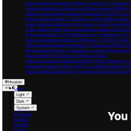
Kako prenijeti datoteke u oblak i povezati ih s Evermusic
Prijenos datoteka s računala na iPhone pomoću SMB pro
Kako povezati internu pohranu Bluesound VAULT-a iz ap
Kako preuzeti glazbu s YouTubea i slušati offline glazbu
Kako odspojiti aplikaciju treće strane s vašeg Google ra
Kako snimati video dok se reproducira glazba na iPhone
Kako omogućiti DLNA Media Server na Windows 10 i re
Kako reproducirati glazbu na iPhoneu s WD My Cloud
Kako prenijeti glazbene datoteke s računala na iPhone be
Reproducirajte glazbu s Dropboxa na svom iPhoneu kad s
Kako urediti ID3 oznake na iPhoneu i Macu
Kako reproducirati lokalne datoteke (iTunes datoteke) 
Streamajte glazbu s Maca ili PC-a na iPhone koristeći 
Kako instalirati aplikaciju iz App Storea ili aktivirati 
Hrvatski
عربي
Català
Light
Čeština
Dark
Dansk
System
Deutsch
Ελληνικά
English
Español
Suomi