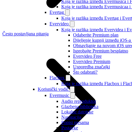
Koja je razlika između Evermusica i 
Koja je razlika između Evermusicaa 
Evertag
Koja je razlika između Evertag i Eve
Evervideo
Koja je razlika između Evervidea i 
Često postavljana pitanja
Odaberite Premium plan
Dijeljenje kupnji između iOS-a
Obnavljanje na novom iOS ure
Isprobajte Premium besplatno
Evervideo Free
Evervideo Premium
Usporedba značajki
Što odabrati?
Flacbox
Koja je razlika između Flacbox i Fl
Korisnički vodič
Evermusic
Audio reproduktor
Glazbena biblioteka
Lokalne datoteke
Navigacija
Popisi pjesama
Postavke