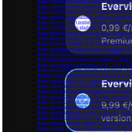
Kako reproducirati vlastitu glazbu na iPhoneu kori
Kako promijeniti omote albuma za lokalne pjesme n
Kako urediti tekstove pjesama za audio datoteke 
Kako prenijeti svoju glazbenu knjižnicu između u
Kako arhivirati (ZIP) popise pjesama, albume, izvo
Kako scrobblati svoju glazbenu povijest iz Evermus
Kako koristiti dinamičke widgete Sada se reprodu
Vodič korak po korak: Uvoz vaše iCloud knjižnice
Kako povezati Synology NAS i slušati glazbu na 
Kako pregledati ugrađene tekstove, komentare i L
Kako spojiti NAS pohranu pomoću WebDAV-a i slu
Reprodukcija offline glazbe u Evermusic i Flacbox:
Kako izvesti kolekciju pjesama u M3U, CSV i TX
Kako uvesti M3U popis pjesama u Evermusic i Fl
Izvezite svoju kompletnu povijest slušanja iz Ever
Kako reproducirati FLAC (bezgubitnu) glazbu na
Kako slušati glazbu s iCloud Drivea na iPhoneu il
Kako dodati i pregledati komentare na audio zapi
Kako reproducirati glazbu s USB flash pogona na
Kako reproducirati lokalnu glazbu pohranjenu na 
Kako slušati audioknjige na iPhoneu, iPadu i Mac
Kako koristiti audio ekvalizator na iPhoneu, iPadu
Kako spojiti USB flash pogon na iPhone i slušati g
Kako bežično prenijeti datoteke s računala na iPho
Kako prenijeti datoteke s Maca na iPhone ili iPad k