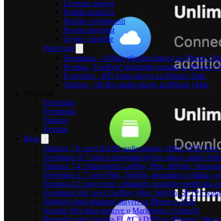
Licencni ugovor
Politika kolačića
Pravila o privatnosti
Pravna obavijest
Uvjeti i odredbe
Proizvodi
Evermusic - Offline glazbeni player za iPhone i M
Evertag - Uređivač glazbenih oznaka za iPhone i 
Evervideo - HD video player za iPhone i Mac
Flacbox - Hi-Res audio player za iPhone i Mac
Proizvodi
Evervideo
Evermusic
Flacbox
Evertag
Blog
Flacbox 7.6: novi BASS audio pogon, efekti, DSP i live g
Evermusic 8.7: prava reprodukcija bez pauza, audio efekti
Flacbox 7.4: Obnovljeni CarPlay, Plex, Jellyfin, Subson
Evervideo 1.7: novi Plex, Jellyfin, streaming u oblaku, g
Evertag 4.2: nove veze s oblakom, postavke uređivača o
Evermusic 8.6: novi CarPlay, Plex, Jellyfin, SFTP i widg
Najbolji cloud glazbeni playeri za iPhone u 2026
Izvezite Wix blog postove u Markdown s OpenAI
Reproducirajte lossless FLAC i DSD na iPhoneu i Macu