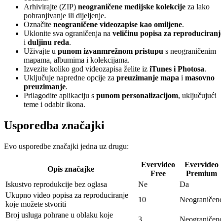
Arhivirajte (ZIP)
neograničene medijske kolekcije
za lako
pohranjivanje ili dijeljenje.
Označite
neograničene videozapise kao omiljene
.
Uklonite sva ograničenja na
veličinu popisa za reproduciranj
i
duljinu reda
.
Uživajte u
punom izvanmrežnom pristupu
s neograničenim
mapama, albumima i kolekcijama.
Izvezite koliko god videozapisa želite iz
iTunes i Photosa
.
Uključuje napredne opcije za
preuzimanje mapa
i
masovno
preuzimanje
.
Prilagodite aplikaciju s
punom personalizacijom
, uključujući
teme i odabir ikona.
Usporedba značajki
Evo usporedbe značajki jedna uz drugu:
Evervideo
Evervideo
Opis značajke
Free
Premium
Iskustvo reprodukcije bez oglasa
Ne
Da
Ukupno video popisa za reproduciranje
10
Neograničen
koje možete stvoriti
Broj usluga pohrane u oblaku koje
3
Neograničen