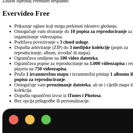
Zaslon Isprobaj Premium besplatno
Evervideo Free
Prikazuje oglase koji mogu prekinuti iskustvo gledanja.
Omogućuje vam stvaranje do
10 popisa za reproduciranje
za
organiziranje videozapisa.
Podržava povezivanje s
3 cloud usluge
.
Dopušta arhiviranje (ZIP) do
3 medijske kolekcije
(popis za
reproduciranje, album, izvođač ili mapa).
Ograničava omiljene na
100 video datoteka
.
Ograničava popise za reproduciranje na
1.000 videozapisa
i re
playera na
750 videozapisa
.
Pruža
1 izvanmrežnu mapu
i izvanmrežni pristup
1 albumu il
popisu za reproduciranje
.
Omogućuje vam
preuzimanje datoteka
, ali ne i cijelih mapa il
kolekcija.
Dopušta ograničeni izvoz iz
iTunes i Photosa
.
Bez opcija prilagodbe ili personalizacije.