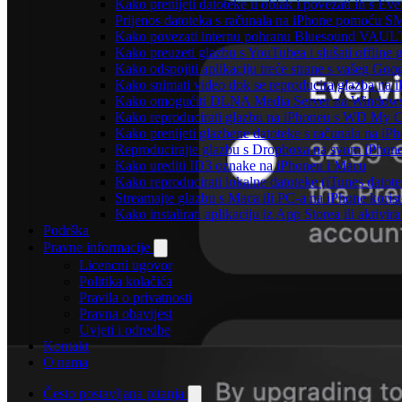
Kako prenijeti datoteke u oblak i povezati ih s Eve
Prijenos datoteka s računala na iPhone pomoću S
Kako povezati internu pohranu Bluesound VAULT-a
Kako preuzeti glazbu s YouTubea i slušati offline
Kako odspojiti aplikaciju treće strane s vašeg Goo
Kako snimati video dok se reproducira glazba na 
Kako omogućiti DLNA Media Server na Windows 10
Kako reproducirati glazbu na iPhoneu s WD My
Kako prenijeti glazbene datoteke s računala na iP
Reproducirajte glazbu s Dropboxa na svom iPhoneu
Kako urediti ID3 oznake na iPhoneu i Macu
Kako reproducirati lokalne datoteke (iTunes dato
Streamajte glazbu s Maca ili PC-a na iPhone kori
Kako instalirati aplikaciju iz App Storea ili aktiv
Podrška
Pravne informacije
Licencni ugovor
Politika kolačića
Pravila o privatnosti
Pravna obavijest
Uvjeti i odredbe
Kontakt
O nama
Često postavljana pitanja