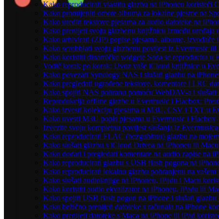
Kako reproducirati vlastitu glazbu na iPhoneu koristeći 
Kako promijeniti omote albuma za lokalne pjesme na Spot
Kako urediti tekstove pjesama za audio datoteke na iPh
Kako prenijeti svoju glazbenu knjižnicu između uređaja
Kako arhivirati (ZIP) popise pjesama, albume, izvođače i
Kako scrobblati svoju glazbenu povijest iz Evermusic ili
Kako koristiti dinamičke widgete Sada se reproducira u
Vodič korak po korak: Uvoz vaše iCloud knjižnice u Eve
Kako povezati Synology NAS i slušati glazbu na iPhone
Kako pregledati ugrađene tekstove, komentare i LRC dat
Kako spojiti NAS pohranu pomoću WebDAV-a i slušati g
Reprodukcija offline glazbe u Evermusic i Flacbox: Preuz
Kako izvesti kolekciju pjesama u M3U, CSV i TXT u Ev
Kako uvesti M3U popis pjesama u Evermusic i Flacbox
Izvezite svoju kompletnu povijest slušanja iz Evermusica
Kako reproducirati FLAC (bezgubitnu) glazbu na moje
Kako slušati glazbu s iCloud Drivea na iPhoneu ili Macu
Kako dodati i pregledati komentare na audio zapise na 
Kako reproducirati glazbu s USB flash pogona na iPhon
Kako reproducirati lokalnu glazbu pohranjenu na vašem 
Kako slušati audioknjige na iPhoneu, iPadu i Macu koris
Kako koristiti audio ekvalizator na iPhoneu, iPadu ili M
Kako spojiti USB flash pogon na iPhone i slušati glazbu 
Kako bežično prenijeti datoteke s računala na iPhone kor
Kako prenijeti datoteke s Maca na iPhone ili iPad koriste