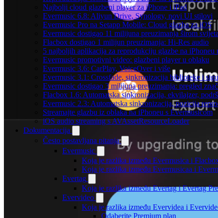
Najbolji cloud glazbeni player za iPhone i iPad
Evermusic 6.8: Aliyun Drive, Synology, novi UI stilovi
Evermusic Pro na Setapp Mobile: Cloud glazba za iOS
Evermusic dostigao 11 milijuna preuzimanja širom svijet
Flacbox dostigao 1 milijun preuzimanja: Hi-Res audio
5 najboljih aplikacija za reprodukciju glazbe na iPhoneu
Evermusic promotivni video: glazbeni player u oblaku
Evermusic 3.6: CarPlay, VoiceOver i više
Evermusic 3.1: Crossfade, sinkronizacija biblioteke i sig
Evermusic dostigao 3 milijuna preuzimanja: pregled znač
Flacbox 1.6: Automatska sinkronizacija, ekvilajzer, po
Evermusic 2.3: Automatska sinkronizacija, pozicija repro
Streamajte glazbu iz oblaka na iPhoneu s Evermusicom
iOS audio streaming s AVAssetResourceLoader
Dokumentacija
Često postavljana pitanja
Evermusic
Koja je razlika između Evermusica i Flacbo
Koja je razlika između Evermusicaa i Ever
Evertag
Koja je razlika između Evertag i Evertag P
Evervideo
Koja je razlika između Evervidea i Evervi
Odaberite Premium plan