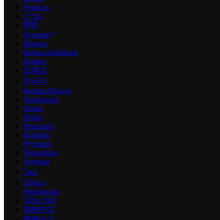
Français
עברית
हिन्दी
Hrvatski
Magyar
Bahasa Indonesia
Italiano
日本語
한국어
Bahasa Melayu
Nederlands
Norsk
Polski
Português
Română
Русский
Slovenčina
Svenska
ไทย
Türkçe
Українська
Tiếng Việt
简体中文
繁體中文