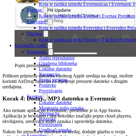
Koja je razlika između Evermusicaa i Evermusic 
Evertag
Koja je razlika između Evertag i Evertag Premium
Evervideo
Koja je razlika između Evervidea i Evervideo Pr
Flacbox
Koja je razlika između Flacbox i Flacbox Premiu
Korisnički vodič
Evermusic
Audio reproduktor
Glazbena biblioteka
Popis preuzimanja
Lokalne datoteke
Navigacija
Prilikom prijenosa datoteka s jednog Apple uređaja na drugi, možete
Popisi pjesama
koristiti AirDrop funkciju za dijeljenje preuzete datoteke s drugim
Postavke
uređajima.
Povezivanja
Evertag
Korak 4: Dodajte MP3 datoteku u Evermusic
Lokalne datoteke
Mapiranja polja oznaka
Ako nemate aplikaciju Evermusic, preuzmite je iz App Storea.
Navigacija
Aplikacija je besplatna i ima nekoliko značajki poput cloud playera,
Postavke
ekvilajzera, uređivača audio oznaka i upravitelja datoteka.
Povezivanja
Uređivač oznaka
Nakon što preuzmete datoteku na uređaj, dodajte glazbu u svoju
Evervideo