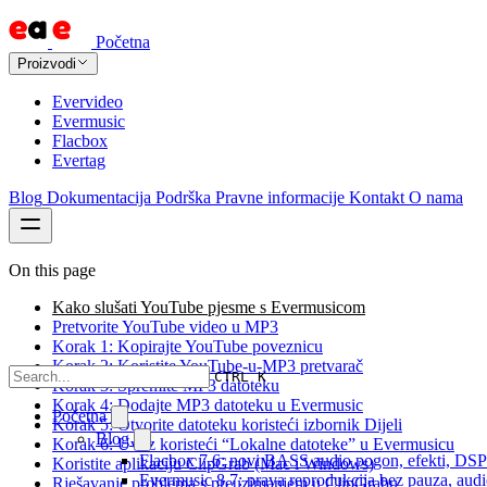
Početna
Proizvodi
Evervideo
Evermusic
Flacbox
Evertag
Blog
Dokumentacija
Podrška
Pravne informacije
Kontakt
O nama
On this page
Kako slušati YouTube pjesme s Evermusicom
Pretvorite YouTube video u MP3
Korak 1: Kopirajte YouTube poveznicu
Korak 2: Koristite YouTube-u-MP3 pretvarač
CTRL K
Korak 3: Spremite MP3 datoteku
Korak 4: Dodajte MP3 datoteku u Evermusic
Početna
Korak 5: Otvorite datoteku koristeći izbornik Dijeli
Blog
Korak 6: Uvoz koristeći “Lokalne datoteke” u Evermusicu
Flacbox 7.6: novi BASS audio pogon, efekti, DSP i
Koristite aplikaciju ClipGrab (Mac i Windows)
Evermusic 8.7: prava reprodukcija bez pauza, audio 
Rješavanje problema s preuzimanjem u ClipGrabu