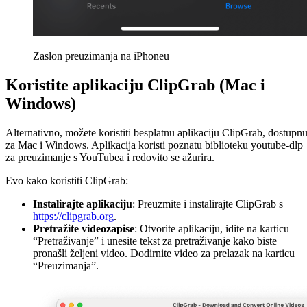
Zaslon preuzimanja na iPhoneu
Koristite aplikaciju ClipGrab (Mac i
Windows)
Alternativno, možete koristiti besplatnu aplikaciju ClipGrab, dostupn
za Mac i Windows. Aplikacija koristi poznatu biblioteku youtube-dlp
za preuzimanje s YouTubea i redovito se ažurira.
Evo kako koristiti ClipGrab:
Instalirajte aplikaciju
: Preuzmite i instalirajte ClipGrab s
https://clipgrab.org
.
Pretražite videozapise
: Otvorite aplikaciju, idite na karticu
“Pretraživanje” i unesite tekst za pretraživanje kako biste
pronašli željeni video. Dodirnite video za prelazak na karticu
“Preuzimanja”.