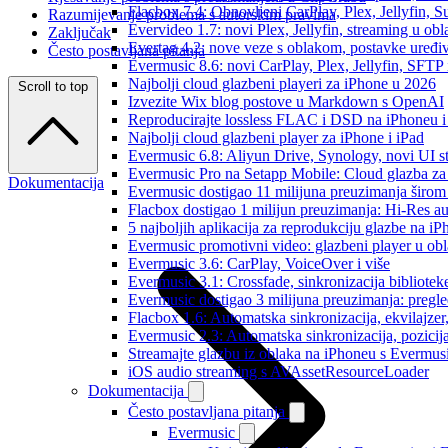
Flacbox 7.4: Obnovljeni CarPlay, Plex, Jellyfin,
Razumijevanje problema s autorskim pravima
Evervideo 1.7: novi Plex, Jellyfin, streaming u obl
Zaključak
Evertag 4.2: nove veze s oblakom, postavke uređi
Često postavljana pitanja
Evermusic 8.6: novi CarPlay, Plex, Jellyfin, SFTP 
Najbolji cloud glazbeni playeri za iPhone u 2026
Scroll to top
Izvezite Wix blog postove u Markdown s OpenAI
Reproducirajte lossless FLAC i DSD na iPhoneu 
Najbolji cloud glazbeni player za iPhone i iPad
Evermusic 6.8: Aliyun Drive, Synology, novi UI st
Evermusic Pro na Setapp Mobile: Cloud glazba za
Dokumentacija
Evermusic dostigao 11 milijuna preuzimanja širom 
Flacbox dostigao 1 milijun preuzimanja: Hi-Res a
5 najboljih aplikacija za reprodukciju glazbe na i
Evermusic promotivni video: glazbeni player u ob
Evermusic 3.6: CarPlay, VoiceOver i više
Evermusic 3.1: Crossfade, sinkronizacija bibliotek
Evermusic dostigao 3 milijuna preuzimanja: pregle
Flacbox 1.6: Automatska sinkronizacija, ekvilajz
Evermusic 2.3: Automatska sinkronizacija, pozicij
Streamajte glazbu iz oblaka na iPhoneu s Evermu
iOS audio streaming s AVAssetResourceLoader
Dokumentacija
Često postavljana pitanja
Evermusic