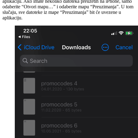
aplikaciju. Ako imate nekoliko datoteka preuzetih na iPhone, samo
odaberite “Otvori mapu…” i odaberite mapu “Preuzimanja”. U tom
slučaju, sve datoteke iz mape “Preuzimanja” bit će uvezene u
aplikaciju.