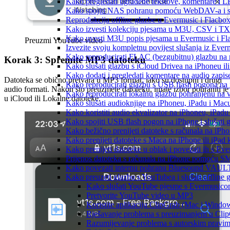
Kako pregledati ugrađene tekstove, komentare i L
Kako spojiti NAS pohranu pomoću WebDAV-a i slu
Reprodukcija offline glazbe u Evermusic i Flacbox:
Kako izvesti kolekciju pjesama u M3U, CSV i TX
Kako uvesti M3U popis pjesama u Evermusic i Fl
Preuzmi YouTube video
Izvezite svoju kompletnu povijest slušanja iz Ever
Kako reproducirati FLAC (bezgubitnu) glazbu na
Korak 3: Spremite MP3 datoteku
Kako slušati glazbu s iCloud Drivea na iPhoneu il
Kako dodati i pregledati komentare na audio zapi
Datoteka se obično pretvara u MP3 format, iako su dostupni i drugi
Kako reproducirati glazbu s USB flash pogona na
audio formati. Nakon što preuzmete datoteku, imate izbor pohraniti je
Kako reproducirati lokalnu glazbu pohranjenu na 
u iCloud ili Lokalne datoteke.
Kako slušati audioknjige na iPhoneu, iPadu i Mac
Kako koristiti audio ekvalizator na iPhoneu, iPadu
Kako spojiti USB flash pogon na iPhone i slušati g
Kako bežično prenijeti datoteke s računala na iPho
Kako prenijeti datoteke s Maca na iPhone ili iPad k
Kako prenijeti datoteke u oblak i povezati ih s Eve
Prijenos datoteka s računala na iPhone pomoću S
Kako povezati internu pohranu Bluesound VAULT-a
Kako preuzeti glazbu s YouTubea i slušati offline
Kako slušati YouTube pjesme s Evermusic
Pretvorite YouTube video u MP3
Koristite aplikaciju ClipGrab (Mac i Windo
Rješavanje problema s preuzimanjem u Cli
Razumijevanje problema s autorskim pravi