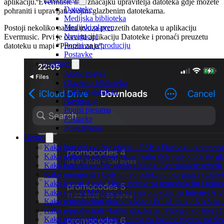
aplikaciju. Evermusic ima značajku upravitelja datoteka gdje možete
Datoteke
pohraniti i upravljati svojim glazbenim datotekama.
Medijska biblioteka
Medijski player
Postoji nekoliko načina uvoza preuzetih datoteka u aplikaciju
Navigacija
Evermusic. Prvi je otvoriti aplikaciju Datoteke i pronaći preuzetu
Popisi za reproduciju
datoteku u mapi “Preuzimanja”.
Postavke
Flacbox
Audio player
Glazbena biblioteka
Lokalne datoteke
Navigacija
Popisi pjesama
Postavke
Povezivanja
Upute
Kako koristiti zvučne efekte i DSP u Flacboxu: kompresor
Kako uključiti glazbeni vizualizator dok reproducirate g
Kako koristiti zvučne audio efekte u Evermusicu: reverb, 
Kako omogućiti i koristiti reprodukciju bez pauza (gapl
Kako izvesti Apple Music popise za reprodukciju i repro
Kako stvoriti M3U popis za reprodukciju za Internet Arc
Kako reproducirati glazbu s Mac / PC / Linux / NAS na 
Kako reproducirati vlastitu glazbu na iPhoneu koristeći 
Kako promijeniti omote albuma za lokalne pjesme na Spot