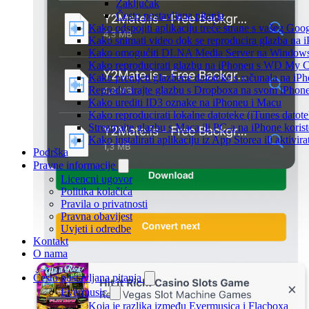
Zaključak
Često postavljana pitanja
Kako odspojiti aplikaciju treće strane s vašeg Goo
Kako snimati video dok se reproducira glazba na 
Kako omogućiti DLNA Media Server na Windows 10
Kako reproducirati glazbu na iPhoneu s WD My
Kako prenijeti glazbene datoteke s računala na iP
Reproducirajte glazbu s Dropboxa na svom iPhoneu
Kako urediti ID3 oznake na iPhoneu i Macu
Kako reproducirati lokalne datoteke (iTunes dato
Streamajte glazbu s Maca ili PC-a na iPhone kori
Kako instalirati aplikaciju iz App Storea ili aktiv
Podrška
Pravne informacije
Licencni ugovor
Politika kolačića
Pravila o privatnosti
Pravna obavijest
Uvjeti i odredbe
Kontakt
O nama
Često postavljana pitanja
Evermusic
Koja je razlika između Evermusica i Flacboxa