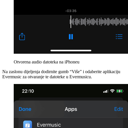
Otvorena audio datoteka na iPhoneu
Na zaslonu dijeljenja dodirnite gumb “Više” i odaberite aplikaciju
Evermusic za otvaranje te datoteke u Evermusicu.