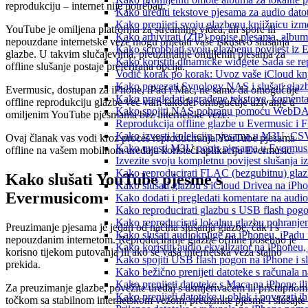
reprodukciju – internet nije potreban.
Kako urediti tekstove pjesama za audio dat
Kako prenijeti svoju glazbenu knjižnicu iz
YouTube je omiljena platforma za streaming videa, ali spore ili
Kako arhivirati (ZIP) popise pjesama, albume
nepouzdane internetske veze mogu ometati vaše iskustvo slušanja
Kako scrobblati svoju glazbenu povijest iz 
glazbe. U takvim slučajevima, preuzimanje omiljenih pjesama za
Kako koristiti dinamičke widgete Sada se r
offline slušanje postaje preferirana opcija.
Vodič korak po korak: Uvoz vaše iCloud knj
Kako povezati Synology NAS i slušati glaz
Evermusic, dostupan za iPhone, iPad i Mac, ne samo da omogućuje
Kako pregledati ugrađene tekstove, komenta
offline reprodukciju glazbe već vam također omogućuje uživanje u
Kako spojiti NAS pohranu pomoću WebDAV-a
omiljenim YouTube pjesmama bez internetske veze.
Reprodukcija offline glazbe u Evermusic i Fl
Kako izvesti kolekciju pjesama u M3U, CS
Ovaj članak vas vodi kroz proces reproduciranja YouTube pjesama
Kako uvesti M3U popis pjesama u Evermusi
offline na vašem mobilnom uređaju koristeći aplikaciju Evermusic.
Izvezite svoju kompletnu povijest slušanja 
Kako reproducirati FLAC (bezgubitnu) gla
Kako slušati YouTube pjesme s
Kako slušati glazbu s iCloud Drivea na iPh
Evermusicom
Kako dodati i pregledati komentare na audi
Kako reproducirati glazbu s USB flash pog
Kako reproducirati lokalnu glazbu pohranje
Preuzimanje pjesama je jedan od načina slušanja glazbe, čak i s
Kako slušati audioknjige na iPhoneu, iPadu
nepouzdanim internetom. Reproduciranje glazbe offline posebno je
Kako koristiti audio ekvalizator na iPhoneu
korisno tijekom putovanja ili ako se vaša internetska veza stalno
Kako spojiti USB flash pogon na iPhone i slu
prekida.
Kako bežično prenijeti datoteke s računala 
Kako prenijeti datoteke s Maca na iPhone ili
Za preuzimanje glazbe, povežite uređaj s usmjerivačem ili pristupnom
Kako prenijeti datoteke u oblak i povezati i
točkom sa stabilnom internetskom vezom, preuzmite pjesme i slušajte