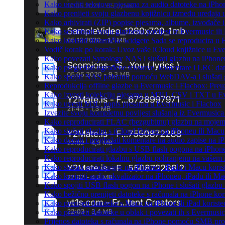
Kako urediti tekstove pjesama za audio datoteke na iPh
Kako prenijeti svoju glazbenu knjižnicu između uređaja
Kako arhivirati (ZIP) popise pjesama, albume, izvođače i
Kako scrobblati svoju glazbenu povijest iz Evermusic ili
Kako koristiti dinamičke widgete Sada se reproducira u
Vodič korak po korak: Uvoz vaše iCloud knjižnice u Eve
Kako povezati Synology NAS i slušati glazbu na iPhone
Kako pregledati ugrađene tekstove, komentare i LRC dat
Kako spojiti NAS pohranu pomoću WebDAV-a i slušati g
Reprodukcija offline glazbe u Evermusic i Flacbox: Preuz
Kako izvesti kolekciju pjesama u M3U, CSV i TXT u Ev
Kako uvesti M3U popis pjesama u Evermusic i Flacbox
Izvezite svoju kompletnu povijest slušanja iz Evermusica
Kako reproducirati FLAC (bezgubitnu) glazbu na moje
Kako slušati glazbu s iCloud Drivea na iPhoneu ili Macu
Kako dodati i pregledati komentare na audio zapise na 
Kako reproducirati glazbu s USB flash pogona na iPhon
Kako reproducirati lokalnu glazbu pohranjenu na vašem 
Kako slušati audioknjige na iPhoneu, iPadu i Macu koris
Kako koristiti audio ekvalizator na iPhoneu, iPadu ili M
Kako spojiti USB flash pogon na iPhone i slušati glazbu 
Kako bežično prenijeti datoteke s računala na iPhone kor
Kako prenijeti datoteke s Maca na iPhone ili iPad koriste
Kako prenijeti datoteke u oblak i povezati ih s Evermusic
Prijenos datoteka s računala na iPhone pomoću SMB pro