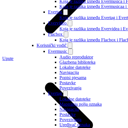
Koja je razlika između Evermusica i 
Koja je razlika između Evermusicaa 
Evertag
Koja je razlika između Evertag i Eve
Evervideo
Koja je razlika između Evervidea i 
Flacbox
Koja je razlika između Flacbox i Fl
Korisnički vodič
Evermusic
Audio reproduktor
Upute
Glazbena biblioteka
Lokalne datoteke
Navigacija
Popisi pjesama
Postavke
Povezivanja
Evertag
Lokalne datoteke
Mapiranja polja oznaka
Navigacija
Postavke
Povezivanja
Uređivač oznaka