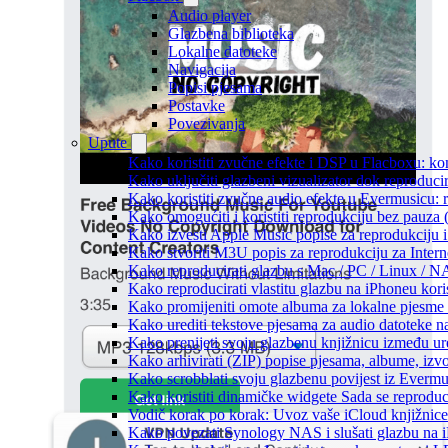
Audio player
Glazbena biblioteka
Lokalne datoteke
Navigacija
Popisi pjesama
Postavke
Povezivanja
Upute
Kako koristiti zvučne efekte i DSP u Flacboxu: kom
Kako uključiti glazbeni vizualizator dok reproduc
Kako koristiti zvučne audio efekte u Evermusicu: re
Kako omogućiti i koristiti reprodukciju bez pauza
Kako izvesti Apple Music popise za reprodukciju i
Kako stvoriti M3U popis za reprodukciju za Intern
Kako reproducirati glazbu s Mac / PC / Linux / N
Kako reproducirati vlastitu glazbu na iPhoneu kori
Kako promijeniti omote albuma za lokalne pjesme n
Kako urediti tekstove pjesama za audio datoteke 
Kako prenijeti svoju glazbenu knjižnicu između u
Kako arhivirati (ZIP) popise pjesama, albume, izvo
Kako scrobblati svoju glazbenu povijest iz Evermus
Kako koristiti dinamičke widgete Sada se reprodu
Vodič korak po korak: Uvoz vaše iCloud knjižnice
Kako povezati Synology NAS i slušati glazbu na 