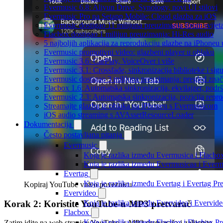
Evermusic 6.8: Aliyun Drive, Synology, novi UI stilovi
Evermusic Pro na Setapp Mobile: Cloud glazba za iOS
Evermusic dostigao 11 milijuna preuzimanja širom svijet
Flacbox dostigao 1 milijun preuzimanja: Hi-Res audio
5 najboljih aplikacija za reprodukciju glazbe na iPhoneu
Evermusic promotivni video: glazbeni player u oblaku
Evermusic 3.6: CarPlay, VoiceOver i više
Evermusic 3.1: Crossfade, sinkronizacija biblioteke i sig
Evermusic dostigao 3 milijuna preuzimanja: pregled znač
Flacbox 1.6: Automatska sinkronizacija, ekvilajzer, po
Evermusic 2.3: Automatska sinkronizacija, pozicija repro
Streamajte glazbu iz oblaka na iPhoneu s Evermusicom
iOS audio streaming s AVAssetResourceLoader
Dokumentacija
Često postavljana pitanja
Evermusic
Koja je razlika između Evermusica i Flacbo
Koja je razlika između Evermusicaa i Ever
Evertag
Koja je razlika između Evertag i Evertag P
Kopiraj YouTube video poveznicu
Evervideo
Korak 2: Koristite YouTube-u-MP3 pretvarač
Koja je razlika između Evervidea i Evervi
Flacbox
Koja je razlika između Flacbox i Flacbox 
Zatim idite na web stranicu YouTube-u-MP3 pretvarača i zalijepite