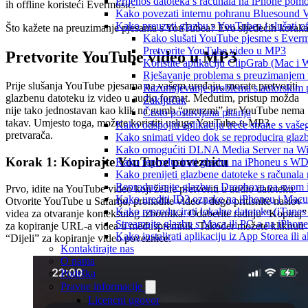
Prijenos datoteka s računala na iPhone po
ih offline koristeći Evermusic.
Kako povezati internu pohranu Bluesound V
Kako preuzeti glazbu s YouTubea i slušati o
Što kažete na preuzimanje pjesama s YouTubea? Evo sljedećih koraka
Kako slušati YouTube pjesme s Ever
Pretvorite YouTube video u MP3
Pretvorite YouTube video u MP3
Koristite aplikaciju ClipGrab (Mac i
Rješavanje problema s preuzimanjem
Prije slušanja YouTube pjesama na vašem uređaju, morate pretvoriti
Razumijevanje problema s autorskim 
glazbenu datoteku iz video u audio format. Međutim, pristup možda
Zaključak
nije tako jednostavan kao klik na gumb “preuzmi” jer YouTube nema
Često postavljana pitanja
takav. Umjesto toga, možete koristiti usluge YouTube-u-MP3
Kako odspojiti aplikaciju treće strane s vaš
pretvarača.
Kako snimati video dok se reproducira glaz
Kako omogućiti DLNA Media Server na Wind
Korak 1: Kopirajte YouTube poveznicu
Kako reproducirati glazbu na iPhoneu s 
Kako prenijeti glazbene datoteke s računala
Reproducirajte glazbu s Dropboxa na svom i
Prvo, idite na YouTube video koji želite pretvoriti u audio datoteku.
Kako urediti ID3 oznake na iPhoneu i Macu
Otvorite YouTube u Safariju, pronađite video i dugo pritisnite naslov
Kako reproducirati lokalne datoteke (iTune
videa za otvaranje kontekstnog izbornika. Odaberite radnju “Kopiraj”
Streamajte glazbu s Maca ili PC-a na iPhon
za kopiranje URL-a videa u međuspremnik. Također možete kliknuti
Kako instalirati aplikaciju iz App Storea il
“Dijeli” za kopiranje video poveznice.
Kontaktirajte nas
O nama
Podrška
Pravne informacije
Licencni ugovor