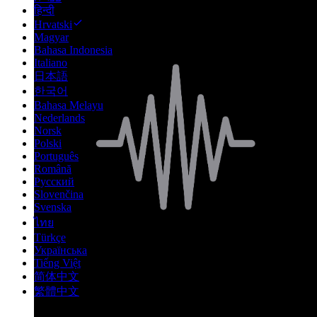
हिन्दी
Hrvatski
Magyar
Bahasa Indonesia
Italiano
日本語
한국어
Bahasa Melayu
Nederlands
Norsk
Polski
Português
Română
Русский
Slovenčina
Svenska
ไทย
Türkçe
Українська
Tiếng Việt
简体中文
繁體中文