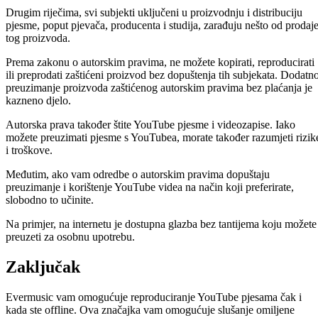
Drugim riječima, svi subjekti uključeni u proizvodnju i distribuciju
pjesme, poput pjevača, producenta i studija, zarađuju nešto od prodaj
tog proizvoda.
Prema zakonu o autorskim pravima, ne možete kopirati, reproducirati
ili preprodati zaštićeni proizvod bez dopuštenja tih subjekata. Dodatno
preuzimanje proizvoda zaštićenog autorskim pravima bez plaćanja je
kazneno djelo.
Autorska prava također štite YouTube pjesme i videozapise. Iako
možete preuzimati pjesme s YouTubea, morate također razumjeti rizik
i troškove.
Međutim, ako vam odredbe o autorskim pravima dopuštaju
preuzimanje i korištenje YouTube videa na način koji preferirate,
slobodno to učinite.
Na primjer, na internetu je dostupna glazba bez tantijema koju možete
preuzeti za osobnu upotrebu.
Zaključak
Evermusic vam omogućuje reproduciranje YouTube pjesama čak i
kada ste offline. Ova značajka vam omogućuje slušanje omiljene