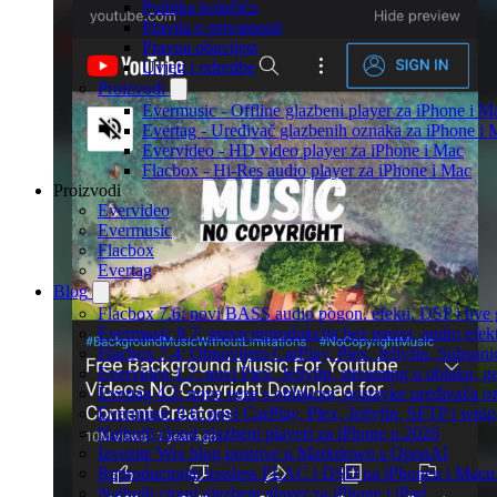
Politika kolačića
Pravila o privatnosti
Pravna obavijest
Uvjeti i odredbe
Proizvodi
Evermusic - Offline glazbeni player za iPhone i M
Evertag - Uređivač glazbenih oznaka za iPhone i 
Evervideo - HD video player za iPhone i Mac
Flacbox - Hi-Res audio player za iPhone i Mac
Proizvodi
Evervideo
Evermusic
Flacbox
Evertag
Blog
Flacbox 7.6: novi BASS audio pogon, efekti, DSP i live g
Evermusic 8.7: prava reprodukcija bez pauza, audio efekti
Flacbox 7.4: Obnovljeni CarPlay, Plex, Jellyfin, Subson
Evervideo 1.7: novi Plex, Jellyfin, streaming u oblaku, g
Evertag 4.2: nove veze s oblakom, postavke uređivača o
Evermusic 8.6: novi CarPlay, Plex, Jellyfin, SFTP i widg
Najbolji cloud glazbeni playeri za iPhone u 2026
Izvezite Wix blog postove u Markdown s OpenAI
Reproducirajte lossless FLAC i DSD na iPhoneu i Macu
Najbolji cloud glazbeni player za iPhone i iPad