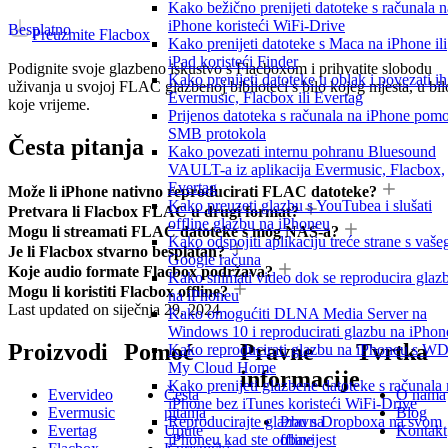
Kako bežično prenijeti datoteke s računala n
iPhone koristeći WiFi-Drive
Besplatno
Preuzmite Flacbox
Kako prenijeti datoteke s Maca na iPhone ili
iPad koristeći Finder
Podignite svoje glazbeno iskustvo s Flacboxom i prihvatite slobodu
Kako prenijeti datoteke u oblak i povezati ih
uživanja u svojoj FLAC glazbenoj biblioteci s bilo kojeg mjesta, u bil
Evermusic, Flacbox ili Evertag
koje vrijeme.
Prijenos datoteka s računala na iPhone pom
SMB protokola
Česta pitanja
Kako povezati internu pohranu Bluesound
VAULT-a iz aplikacija Evermusic, Flacbox,
Evertag
Može li iPhone nativno reproducirati FLAC datoteke?
Kako preuzeti glazbu s YouTubea i slušati
Pretvara li Flacbox FLAC u drugi format?
offline glazbu na iPhoneu
Mogu li streamati FLAC datoteke s mog NAS-a?
Kako odspojiti aplikaciju treće strane s vaše
Je li Flacbox stvarno besplatan?
Google računa
Koje audio formate Flacbox podržava?
Kako snimati video dok se reproducira glaz
Mogu li koristiti Flacbox offline?
na iPhoneu
Last updated on
siječnja 29, 2024
Kako omogućiti DLNA Media Server na
Windows 10 i reproducirati glazbu na iPhon
Proizvodi
Pomoć
Pravne
Tvrtka
Kako reproducirati glazbu na iPhoneu s W
My Cloud Home
informacije
Kako prenijeti glazbene datoteke s računala
Evervideo
Česta
O nama
iPhone bez iTunes koristeći WiFi-Drive
Evermusic
pitanja
Blog
Pravna
Reproducirajte glazbu s Dropboxa na svom
Evertag
Upute
Kontakt
obavijest
iPhoneu kad ste offline