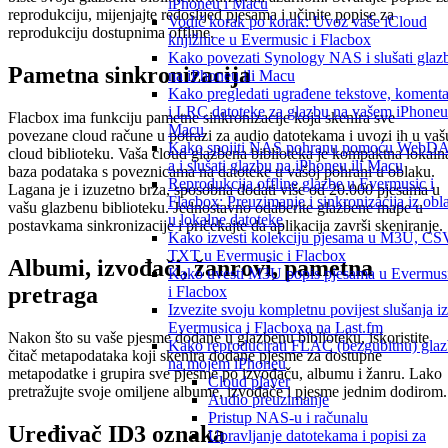
iPhoneu i Macu
reprodukciju, mijenjajte redoslijed pjesama i učinite popise za
Vodič korak po korak: Uvoz vaše iCloud
reprodukciju dostupnima offline.
knjižnice u Evermusic i Flacbox
Kako povezati Synology NAS i slušati glaz
Pametna sinkronizacija
na iPhoneu ili Macu
Kako pregledati ugrađene tekstove, komenta
i LRC datoteke za glazbu na vašem iPhoneu 
Flacbox ima funkciju pametne sinkronizacije koja skenira sve
Macu
povezane cloud račune u potrazi za audio datotekama i uvozi ih u vaš
Kako spojiti NAS pohranu pomoću WebD
cloud biblioteku. Vaša cloud glazbena biblioteka je kompaktna lokaln
a i slušati glazbu na iPhoneu ili Macu
baza podataka s poveznicama na datoteke u vašoj pohrani u oblaku.
Reprodukcija offline glazbe u Evermusic i
Lagana je i izuzetno brza, sposobna dodati više od 20.000 pjesama u
Flacbox: Preuzimanje i sinkronizacija iz obl
vašu glazbenu biblioteku. Jednostavno odaberite glazbene mape u
u lokalne datoteke
postavkama sinkronizacije i pričekajte da aplikacija završi skeniranje.
Kako izvesti kolekciju pjesama u M3U, CS
TXT u Evermusic i Flacbox
Albumi, izvođači, žanrovi, pametna
Kako uvesti M3U popis pjesama u Evermus
pretraga
i Flacbox
Izvezite svoju kompletnu povijest slušanja iz
Evermusica i Flacboxa na Last.fm
Nakon što su vaše pjesme dodane u glazbenu biblioteku, iskoristite
Kako reproducirati FLAC (bezgubitnu) gla
čitač metapodataka koji skenira dodane pjesme za dostupne
na mojem iPhoneu
metapodatke i grupira sve pjesme po izvođaču, albumu i žanru. Lako
Cloud player
pretražujte svoje omiljene albume, izvođače i pjesme jednim dodirom.
Audio preuzimanje
Pristup NAS-u i računalu
Uređivač ID3 oznaka
Upravljanje datotekama i popisi za