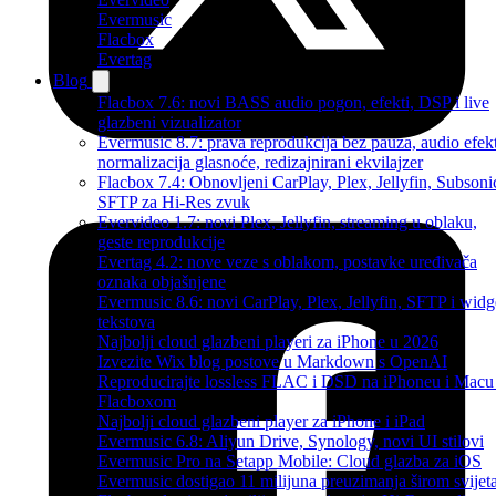
Evermusic
Flacbox
Evertag
Blog
Flacbox 7.6: novi BASS audio pogon, efekti, DSP i live
glazbeni vizualizator
Evermusic 8.7: prava reprodukcija bez pauza, audio efekt
normalizacija glasnoće, redizajnirani ekvilajzer
Flacbox 7.4: Obnovljeni CarPlay, Plex, Jellyfin, Subsoni
SFTP za Hi-Res zvuk
Evervideo 1.7: novi Plex, Jellyfin, streaming u oblaku,
geste reprodukcije
Evertag 4.2: nove veze s oblakom, postavke uređivača
oznaka objašnjene
Evermusic 8.6: novi CarPlay, Plex, Jellyfin, SFTP i widg
tekstova
Najbolji cloud glazbeni playeri za iPhone u 2026
Izvezite Wix blog postove u Markdown s OpenAI
Reproducirajte lossless FLAC i DSD na iPhoneu i Macu
Flacboxom
Najbolji cloud glazbeni player za iPhone i iPad
Evermusic 6.8: Aliyun Drive, Synology, novi UI stilovi
Evermusic Pro na Setapp Mobile: Cloud glazba za iOS
Evermusic dostigao 11 milijuna preuzimanja širom svijet