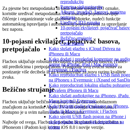
reprodukciju
Pametna sinkronizacija
Za pjesme bez metapodataka ili kada trebate urediti ID3 oznake,
Albumi, izvođači, žanrovi, pametna
koristite uređivač metapodataka. Ova značajka pojednostavljuje
pretraga
čišćenje i organiziranje vaše glazbene biblioteke, nudeći funkcije
Uređivač ID3 oznaka
automatskog ispravljanja i automatskog popunjavanja za upravljanje
10-pojasni ekvilajzer, pojačivač basov
bez napora.
pretpojačalo
Bežično strujanje
10-pojasni ekvilajzer, pojačivač basova,
Česta pitanja
pretpojačalo
Kako slušati glazbu s iCloud Drivea na
iPhoneu ili Macu
Kako dodati i pregledati komentare na audio
Flacbox uključuje robustan ekvilajzer s pojačivačem basova, iTunes-
zapise na iPhone, iPad i Mac pomoću
stil predlošcima i pretpojačalom. Prilagodite svoj zvučni sustav za
Evermusic i Flacbox
postizanje više decibela ili ga konfigurirajte za novu razinu kvalitete
Kako reproducirati glazbu s USB flash pog
zvuka.
na iPhoneu s Evermusic i iXpand od SanDi
Kako reproducirati lokalnu glazbu pohranje
Bežično strujanje
na vašem iPhoneu ili Macu
Kako slušati audioknjige na iPhoneu, iPadu 
Macu koristeći Evermusic
Flacbox uključuje bežično strujanje, što ga čini nezaobilaznom
Kako koristiti audio ekvalizator na iPhoneu,
značajkom za korisnike Apple TV-a ili Google Chromecasta, i
iPadu ili Macu s Evermusic i Flacbox
dostupno je u svim našim audio aplikacijama.
Kako spojiti USB flash pogon na iPhone i
slušati glazbu ili upravljati datotekama na
Najbolje od svega, Flacbox je potpuno besplatan i kompatibilan s
njemu
iPhoneom i iPadom koji koriste iOS 8.0 i novije verzije.