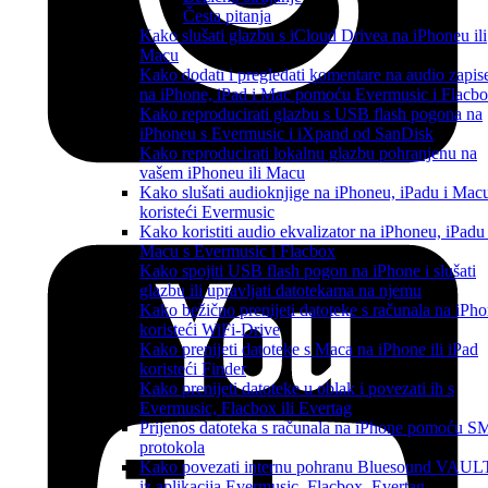
Česta pitanja
Kako slušati glazbu s iCloud Drivea na iPhoneu ili
Macu
Kako dodati i pregledati komentare na audio zapis
na iPhone, iPad i Mac pomoću Evermusic i Flacb
Kako reproducirati glazbu s USB flash pogona na
iPhoneu s Evermusic i iXpand od SanDisk
Kako reproducirati lokalnu glazbu pohranjenu na
vašem iPhoneu ili Macu
Kako slušati audioknjige na iPhoneu, iPadu i Mac
koristeći Evermusic
Kako koristiti audio ekvalizator na iPhoneu, iPadu 
Macu s Evermusic i Flacbox
Kako spojiti USB flash pogon na iPhone i slušati
glazbu ili upravljati datotekama na njemu
Kako bežično prenijeti datoteke s računala na iPh
koristeći WiFi-Drive
Kako prenijeti datoteke s Maca na iPhone ili iPad
koristeći Finder
Kako prenijeti datoteke u oblak i povezati ih s
Evermusic, Flacbox ili Evertag
Prijenos datoteka s računala na iPhone pomoću 
protokola
Kako povezati internu pohranu Bluesound VAUL
iz aplikacija Evermusic, Flacbox, Evertag