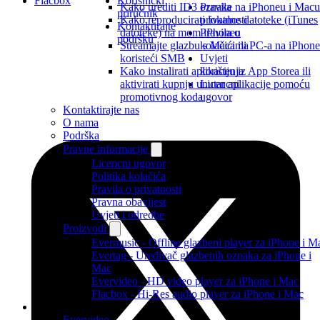
Flacbox
Korisnički
Pravila
Kako urediti ID3 oznake na iPhoneu i Macu
priručnik
privatnosti
Kako reproducirati lokalne datoteke (iTunes
Kontaktirajte
Pravila o
datoteke) na mom iPhoneu
podršku
kolačićima
Streamajte glazbu s Maca ili PC-a na iPhone
Uvjeti
koristeći SMB
korištenja
Kako instalirati aplikaciju iz App Storea ili
Licencni
aktivirati kupnju unutar aplikacije pomoću
ugovor
promotivnog koda
Kontaktirajte nas
O nama
Podrška
Pravne informacije
Licencni ugovor
Politika kolačića
Pravila o privatnosti
Pravna obavijest
Uvjeti i odredbe
Proizvodi
Evermusic - Offline glazbeni player za iPhone i M
Evertag - Uređivač glazbenih oznaka za iPhone i
Mac
Evervideo - HD video player za iPhone i Mac
Flacbox - Hi-Res audio player za iPhone i Mac
Proizvodi
Evervideo