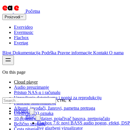
Početna
Proizvodi
Evervideo
Evermusic
Flacbox
Evertag
Blog
Dokumentacija
Podrška
Pravne informacije
Kontakt
O nama
On this page
Cloud player
Audio preuzimanje
Pristup NAS-u i računalu
Upravljanje datotekama i popisi za reprodukciju
CTRL K
Pametna sinkronizacija
Albumi, izvođači, žanrovi, pametna pretraga
Početna
Uređivač ID3 oznaka
Blog
10-pojasni ekvilajzer, pojačivač basova, pretpojačalo
Flacbox 7.6: novi BASS audio pogon, efekti, DSP
Bežično strujanje
live glazbeni vizualizator
Česta pitanja