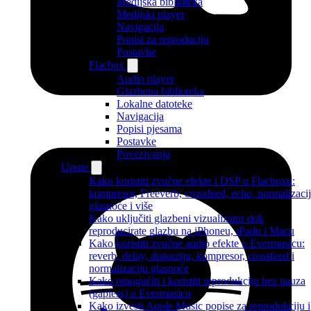
Medijska biblioteka
Medijski player
Navigacija
Popisi za reproduciju
Postavke
Flacbox
Audio player
Glazbena biblioteka
Lokalne datoteke
Navigacija
Popisi pjesama
Postavke
Povezivanja
Upute
Kako koristiti zvučne efekte i DSP u Flacboxu:
kompresor, Freeverb, crossfeed, echo, normalizaci
glasnoće i više
Kako uključiti glazbeni vizualizator dok
reproducirate glazbu na iPhoneu, iPadu i Macu
Kako koristiti zvučne audio efekte u Evermusicu:
reverb, delay, distorziju, kompresor, crossfeed i
normalizaciju glasnoće
Kako omogućiti i koristiti reprodukciju bez pauza
(gapless) u Evermusicu
Kako izvesti Apple Music popise za reprodukciju i