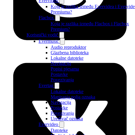
Evervideo
Koja je razlika između Evervidea i Evervid
Premiuma?
Flacbox
Koja je razlika između Flacbox i Flacbox
Premium?
Korisnički vodič
Evermusic
Audio reproduktor
Glazbena biblioteka
Lokalne datoteke
Navigacija
Popisi pjesama
Postavke
Povezivanja
Evertag
Lokalne datoteke
Mapiranja polja oznaka
Navigacija
Postavke
Povezivanja
Uređivač oznaka
Evervideo
Datoteke