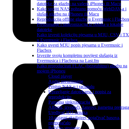
datoteke za glazbu na vašem iPhoneu ili Macu
Kako spojiti NAS pohranu pomoću WebDAV-a i
slušati glazbu na iPhoneu ili Macu
Reprodukcija offline glazbe u Evermusic i Flacbox
Preuzimanje i sinkronizacija iz oblaka u lokalne
datoteke
Kako izvesti kolekciju pjesama u M3U, CSV i T
u Evermusic i Flacbox
Kako uvesti M3U popis pjesama u Evermusic i
Flacbox
Izvezite svoju kompletnu povijest slušanja iz
Evermusica i Flacboxa na Last.fm
Kako reproducirati FLAC (bezgubitnu) glazbu na
mojem iPhoneu
Cloud player
Audio preuzimanje
Pristup NAS-u i računalu
Upravljanje datotekama i popisi za
reprodukciju
Pametna sinkronizacija
Albumi, izvođači, žanrovi, pametna pretraga
Uređivač ID3 oznaka
10-pojasni ekvilajzer, pojačivač basova,
pretpojačalo
Bežično strujanje