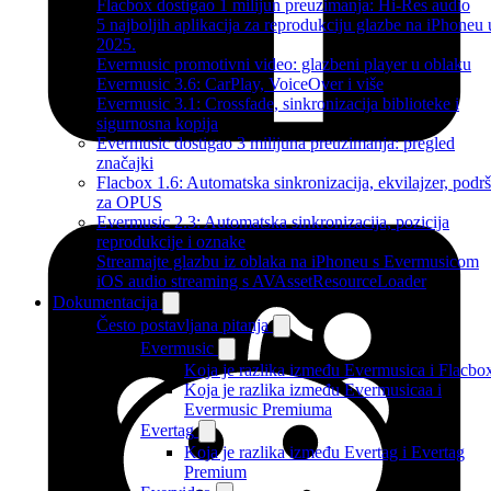
Flacbox dostigao 1 milijun preuzimanja: Hi-Res audio
5 najboljih aplikacija za reprodukciju glazbe na iPhoneu 
2025.
Evermusic promotivni video: glazbeni player u oblaku
Evermusic 3.6: CarPlay, VoiceOver i više
Evermusic 3.1: Crossfade, sinkronizacija biblioteke i
sigurnosna kopija
Evermusic dostigao 3 milijuna preuzimanja: pregled
značajki
Flacbox 1.6: Automatska sinkronizacija, ekvilajzer, podr
za OPUS
Evermusic 2.3: Automatska sinkronizacija, pozicija
reprodukcije i oznake
Streamajte glazbu iz oblaka na iPhoneu s Evermusicom
iOS audio streaming s AVAssetResourceLoader
Dokumentacija
Često postavljana pitanja
Evermusic
Koja je razlika između Evermusica i Flacbo
Koja je razlika između Evermusicaa i
Evermusic Premiuma
Evertag
Koja je razlika između Evertag i Evertag
Premium