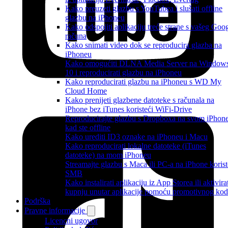
Kako preuzeti glazbu s YouTubea i slušati offline
glazbu na iPhoneu
Kako odspojiti aplikaciju treće strane s vašeg Goo
računa
Kako snimati video dok se reproducira glazba na
iPhoneu
Kako omogućiti DLNA Media Server na Window
10 i reproducirati glazbu na iPhoneu
Kako reproducirati glazbu na iPhoneu s WD My
Cloud Home
Kako prenijeti glazbene datoteke s računala na
iPhone bez iTunes koristeći WiFi-Drive
Reproducirajte glazbu s Dropboxa na svom iPhon
kad ste offline
Kako urediti ID3 oznake na iPhoneu i Macu
Kako reproducirati lokalne datoteke (iTunes
datoteke) na mom iPhoneu
Streamajte glazbu s Maca ili PC-a na iPhone korist
SMB
Kako instalirati aplikaciju iz App Storea ili aktivira
kupnju unutar aplikacije pomoću promotivnog ko
Podrška
Pravne informacije
Licencni ugovor