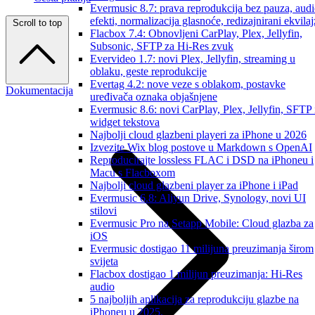
Evermusic 8.7: prava reprodukcija bez pauza, aud
efekti, normalizacija glasnoće, redizajnirani ekvilaj
Scroll to top
Flacbox 7.4: Obnovljeni CarPlay, Plex, Jellyfin,
Subsonic, SFTP za Hi-Res zvuk
Evervideo 1.7: novi Plex, Jellyfin, streaming u
oblaku, geste reprodukcije
Evertag 4.2: nove veze s oblakom, postavke
Dokumentacija
uređivača oznaka objašnjene
Evermusic 8.6: novi CarPlay, Plex, Jellyfin, SFTP 
widget tekstova
Najbolji cloud glazbeni playeri za iPhone u 2026
Izvezite Wix blog postove u Markdown s OpenAI
Reproducirajte lossless FLAC i DSD na iPhoneu i
Macu s Flacboxom
Najbolji cloud glazbeni player za iPhone i iPad
Evermusic 6.8: Aliyun Drive, Synology, novi UI
stilovi
Evermusic Pro na Setapp Mobile: Cloud glazba za
iOS
Evermusic dostigao 11 milijuna preuzimanja širom
svijeta
Flacbox dostigao 1 milijun preuzimanja: Hi-Res
audio
5 najboljih aplikacija za reprodukciju glazbe na
iPhoneu u 2025.