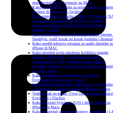
reproducirati ih u Evermusic na Macu
Kako stvoriti M3U popis za reprodukciju za Intern
Archive ili Live Music Archive
Kako reproducirati glazbu s Mac / PC / Linux / 
na iPhoneu koristeći Kodi DLNA poslužitelj
Kako reproducirati vlastitu glazbu na iPhoneu
koristeći CarPlay
Kako promijeniti omote albuma za lokalne pjesme
Spotifyju: vodič korak po korak (mobilni i desktop
Kako urediti tekstove pjesama za audio datoteke n
iPhone ili MAC
Kako prenijeti svoju glazbenu knjižnicu između
uređaja u Evermusic: vodič korak po korak
Kako arhivirati (ZIP) popise pjesama, albume,
izvođače i žanrove u Evermusic i Flacbox te prenij
na drugi uređaj
Kako scrobblati svoju glazbenu povijest iz
Evermusic ili Flacbox na Last.fm
Kako koristiti dinamičke widgete Sada se reproduc
u Evermusic i Flacbox na vašem iPhoneu i Macu
Vodič korak po korak: Uvoz vaše iCloud knjižnice
Evermusic i Flacbox
Kako povezati Synology NAS i slušati glazbu na
iPhoneu ili Macu
Kako pregledati ugrađene tekstove, komentare i 