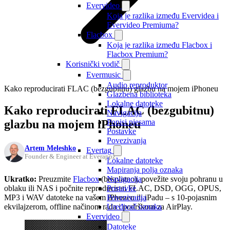
Evervideo
Koja je razlika između Evervidea i
Evervideo Premiuma?
Flacbox
Koja je razlika između Flacbox i
Flacbox Premium?
Korisnički vodič
Evermusic
Audio reproduktor
Kako reproducirati FLAC (bezgubitnu) glazbu na mojem iPhoneu
Glazbena biblioteka
Lokalne datoteke
Kako reproducirati FLAC (bezgubitnu)
Navigacija
glazbu na mojem iPhoneu
Popisi pjesama
Postavke
Povezivanja
Artem Meleshko
Evertag
Founder & Engineer at Everappz
Lokalne datoteke
Mapiranja polja oznaka
Ukratko:
Preuzmite
Flacbox
(besplatno), povežite svoju pohranu u
Navigacija
oblaku ili NAS i počnite reproducirati FLAC, DSD, OGG, OPUS,
Postavke
MP3 i WAV datoteke na vašem iPhoneu ili iPadu – s 10-pojasnim
Povezivanja
ekvilajzerom, offline načinom rada i podrškom za AirPlay.
Uređivač oznaka
Evervideo
Datoteke