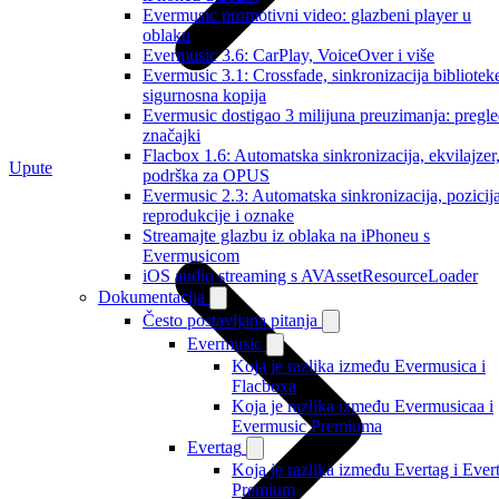
Evermusic promotivni video: glazbeni player u
oblaku
Evermusic 3.6: CarPlay, VoiceOver i više
Evermusic 3.1: Crossfade, sinkronizacija biblioteke
sigurnosna kopija
Evermusic dostigao 3 milijuna preuzimanja: pregl
značajki
Flacbox 1.6: Automatska sinkronizacija, ekvilajzer
Upute
podrška za OPUS
Evermusic 2.3: Automatska sinkronizacija, pozicij
reprodukcije i oznake
Streamajte glazbu iz oblaka na iPhoneu s
Evermusicom
iOS audio streaming s AVAssetResourceLoader
Dokumentacija
Često postavljana pitanja
Evermusic
Koja je razlika između Evermusica i
Flacboxa
Koja je razlika između Evermusicaa i
Evermusic Premiuma
Evertag
Koja je razlika između Evertag i Ever
Premium