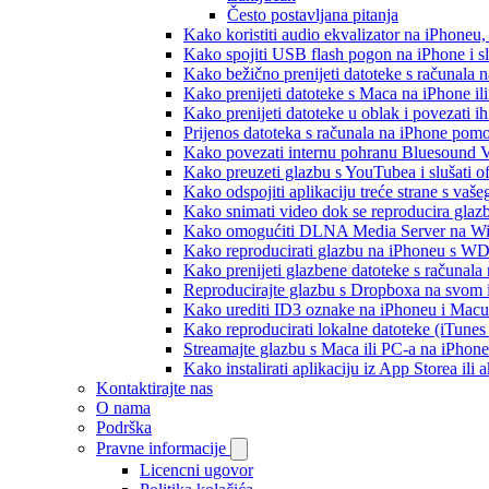
Često postavljana pitanja
Kako koristiti audio ekvalizator na iPhoneu
Kako spojiti USB flash pogon na iPhone i slu
Kako bežično prenijeti datoteke s računala 
Kako prenijeti datoteke s Maca na iPhone ili
Kako prenijeti datoteke u oblak i povezati i
Prijenos datoteka s računala na iPhone po
Kako povezati internu pohranu Bluesound V
Kako preuzeti glazbu s YouTubea i slušati o
Kako odspojiti aplikaciju treće strane s vaš
Kako snimati video dok se reproducira glaz
Kako omogućiti DLNA Media Server na Wind
Kako reproducirati glazbu na iPhoneu s 
Kako prenijeti glazbene datoteke s računala
Reproducirajte glazbu s Dropboxa na svom i
Kako urediti ID3 oznake na iPhoneu i Macu
Kako reproducirati lokalne datoteke (iTune
Streamajte glazbu s Maca ili PC-a na iPhon
Kako instalirati aplikaciju iz App Storea il
Kontaktirajte nas
O nama
Podrška
Pravne informacije
Licencni ugovor