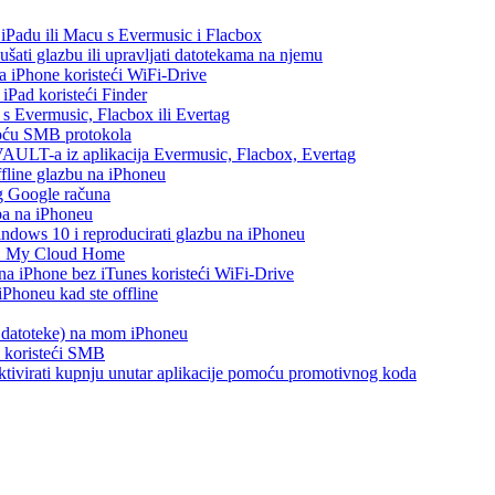
, iPadu ili Macu s Evermusic i Flacbox
šati glazbu ili upravljati datotekama na njemu
na iPhone koristeći WiFi-Drive
 iPad koristeći Finder
h s Evermusic, Flacbox ili Evertag
moću SMB protokola
AULT-a iz aplikacija Evermusic, Flacbox, Evertag
ffline glazbu na iPhoneu
eg Google računa
ba na iPhoneu
ows 10 i reproducirati glazbu na iPhoneu
WD My Cloud Home
 na iPhone bez iTunes koristeći WiFi-Drive
Phoneu kad ste offline
s datoteke) na mom iPhoneu
e koristeći SMB
i aktivirati kupnju unutar aplikacije pomoću promotivnog koda