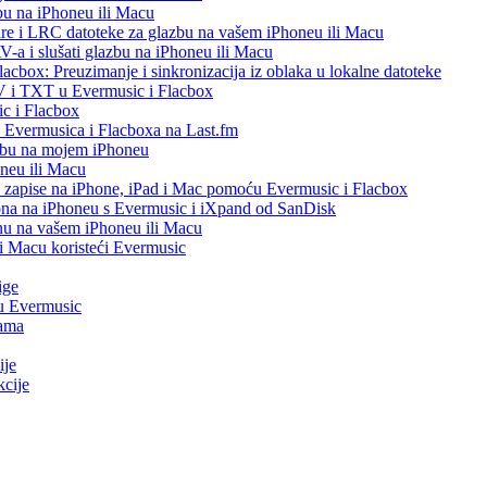
bu na iPhoneu ili Macu
re i LRC datoteke za glazbu na vašem iPhoneu ili Macu
 i slušati glazbu na iPhoneu ili Macu
acbox: Preuzimanje i sinkronizacija iz oblaka u lokalne datoteke
V i TXT u Evermusic i Flacbox
c i Flacbox
iz Evermusica i Flacboxa na Last.fm
zbu na mojem iPhoneu
oneu ili Macu
o zapise na iPhone, iPad i Mac pomoću Evermusic i Flacbox
ona na iPhoneu s Evermusic i iXpand od SanDisk
nu na vašem iPhoneu ili Macu
 i Macu koristeći Evermusic
ige
 u Evermusic
gama
ije
kcije