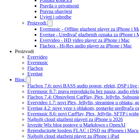
Politika kolačića
Pravila o privatnosti
Pravna obavijest
Uvjeti i odredbe
Proizvodi
Evermusic - Offline glazbeni player za iPhone i M
Evertag - Uređivač glazbenih oznaka za iPhone i 
Evervideo - HD video player za iPhone i Mac
Flacbox - Hi-Res audio player za iPhone i Mac
Proizvodi
Evervideo
Evermusic
Flacbox
Evertag
Blog
Flacbox 7.6: novi BASS audio pogon, efekti, DSP i live g
Evermusic 8.7: prava reprodukcija bez pauza, audio efekti
Flacbox 7.4: Obnovljeni CarPlay, Plex, Jellyfin, Subson
Evervideo 1.7: novi Plex, Jellyfin, streaming u oblaku, g
Evertag 4.2: nove veze s oblakom, postavke uređivača o
Evermusic 8.6: novi CarPlay, Plex, Jellyfin, SFTP i widg
Najbolji cloud glazbeni playeri za iPhone u 2026
Izvezite Wix blog postove u Markdown s OpenAI
Reproducirajte lossless FLAC i DSD na iPhoneu i Macu
Najbolji cloud glazbeni player za iPhone i iPad