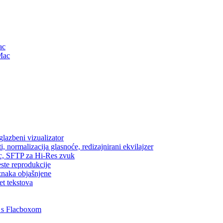
ac
Mac
lazbeni vizualizator
, normalizacija glasnoće, redizajnirani ekvilajzer
ic, SFTP za Hi-Res zvuk
este reprodukcije
znaka objašnjene
et tekstova
 s Flacboxom