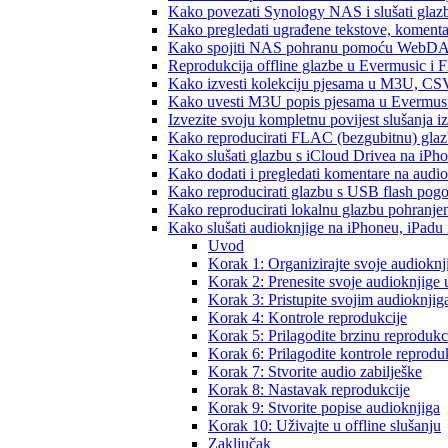
Kako povezati Synology NAS i slušati glaz
Kako pregledati ugrađene tekstove, komenta
Kako spojiti NAS pohranu pomoću WebDAV-a
Reprodukcija offline glazbe u Evermusic i Fl
Kako izvesti kolekciju pjesama u M3U, CS
Kako uvesti M3U popis pjesama u Evermusi
Izvezite svoju kompletnu povijest slušanja 
Kako reproducirati FLAC (bezgubitnu) gla
Kako slušati glazbu s iCloud Drivea na iPh
Kako dodati i pregledati komentare na audi
Kako reproducirati glazbu s USB flash pog
Kako reproducirati lokalnu glazbu pohranje
Kako slušati audioknjige na iPhoneu, iPadu
Uvod
Korak 1: Organizirajte svoje audioknj
Korak 2: Prenesite svoje audioknjige
Korak 3: Pristupite svojim audioknji
Korak 4: Kontrole reprodukcije
Korak 5: Prilagodite brzinu reprodukc
Korak 6: Prilagodite kontrole reprodu
Korak 7: Stvorite audio zabilješke
Korak 8: Nastavak reprodukcije
Korak 9: Stvorite popise audioknjiga
Korak 10: Uživajte u offline slušanju
Zaključak