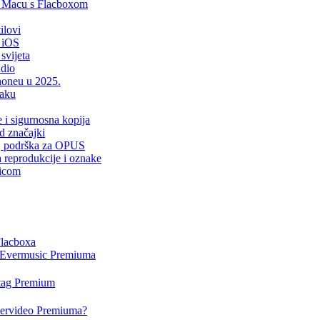
i Macu s Flacboxom
ilovi
 iOS
svijeta
udio
Phoneu u 2025.
laku
e i sigurnosna kopija
d značajki
er, podrška za OPUS
a reprodukcije i oznake
sicom
Flacboxa
i Evermusic Premiuma
rtag Premium
Evervideo Premiuma?