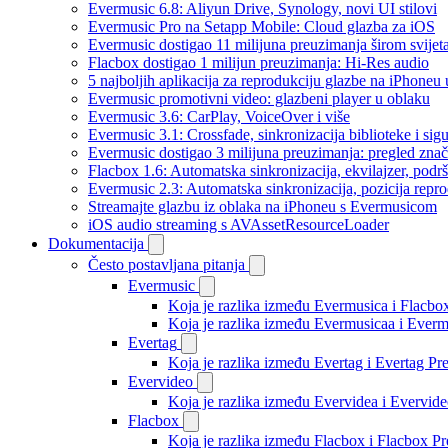
Evermusic 6.8: Aliyun Drive, Synology, novi UI stilovi
Evermusic Pro na Setapp Mobile: Cloud glazba za iOS
Evermusic dostigao 11 milijuna preuzimanja širom svijet
Flacbox dostigao 1 milijun preuzimanja: Hi-Res audio
5 najboljih aplikacija za reprodukciju glazbe na iPhoneu
Evermusic promotivni video: glazbeni player u oblaku
Evermusic 3.6: CarPlay, VoiceOver i više
Evermusic 3.1: Crossfade, sinkronizacija biblioteke i sig
Evermusic dostigao 3 milijuna preuzimanja: pregled znač
Flacbox 1.6: Automatska sinkronizacija, ekvilajzer, po
Evermusic 2.3: Automatska sinkronizacija, pozicija repro
Streamajte glazbu iz oblaka na iPhoneu s Evermusicom
iOS audio streaming s AVAssetResourceLoader
Dokumentacija
Često postavljana pitanja
Evermusic
Koja je razlika između Evermusica i Flacbo
Koja je razlika između Evermusicaa i Ever
Evertag
Koja je razlika između Evertag i Evertag P
Evervideo
Koja je razlika između Evervidea i Evervi
Flacbox
Koja je razlika između Flacbox i Flacbox 