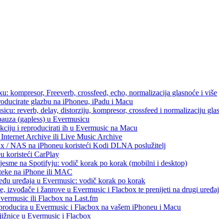
u: kompresor, Freeverb, crossfeed, echo, normalizacija glasnoće i više
producirate glazbu na iPhoneu, iPadu i Macu
icu: reverb, delay, distorziju, kompresor, crossfeed i normalizaciju gla
 pauza (gapless) u Evermusicu
kciju i reproducirati ih u Evermusic na Macu
Internet Archive ili Live Music Archive
ux / NAS na iPhoneu koristeći Kodi DLNA poslužitelj
eu koristeći CarPlay
esme na Spotifyju: vodič korak po korak (mobilni i desktop)
oteke na iPhone ili MAC
među uređaja u Evermusic: vodič korak po korak
, izvođače i žanrove u Evermusic i Flacbox te prenijeti na drugi uređaj
Evermusic ili Flacbox na Last.fm
eproducira u Evermusic i Flacbox na vašem iPhoneu i Macu
ižnice u Evermusic i Flacbox