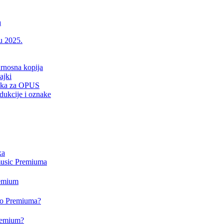
a
 u 2025.
urnosna kopija
ajki
drška za OPUS
dukcije i oznake
xa
music Premiuma
remium
deo Premiuma?
Premium?