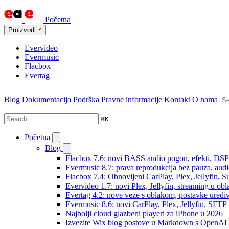
Početna
Proizvodi
Evervideo
Evermusic
Flacbox
Evertag
Blog
Dokumentacija
Podrška
Pravne informacije
Kontakt
O nama
⌘
K
Početna
Blog
Flacbox 7.6: novi BASS audio pogon, efekti, DSP i
Evermusic 8.7: prava reprodukcija bez pauza, audio 
Flacbox 7.4: Obnovljeni CarPlay, Plex, Jellyfin,
Evervideo 1.7: novi Plex, Jellyfin, streaming u obl
Evertag 4.2: nove veze s oblakom, postavke uređi
Evermusic 8.6: novi CarPlay, Plex, Jellyfin, SFTP 
Najbolji cloud glazbeni playeri za iPhone u 2026
Izvezite Wix blog postove u Markdown s OpenAI