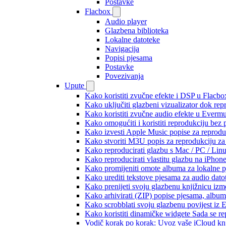
Postavke
Flacbox
Audio player
Glazbena biblioteka
Lokalne datoteke
Navigacija
Popisi pjesama
Postavke
Povezivanja
Upute
Kako koristiti zvučne efekte i DSP u Flacbox
Kako uključiti glazbeni vizualizator dok re
Kako koristiti zvučne audio efekte u Evermus
Kako omogućiti i koristiti reprodukciju bez
Kako izvesti Apple Music popise za reprodu
Kako stvoriti M3U popis za reprodukciju za 
Kako reproducirati glazbu s Mac / PC / Lin
Kako reproducirati vlastitu glazbu na iPhon
Kako promijeniti omote albuma za lokalne pj
Kako urediti tekstove pjesama za audio dat
Kako prenijeti svoju glazbenu knjižnicu iz
Kako arhivirati (ZIP) popise pjesama, albume
Kako scrobblati svoju glazbenu povijest iz 
Kako koristiti dinamičke widgete Sada se r
Vodič korak po korak: Uvoz vaše iCloud knj