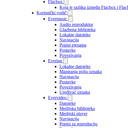
Flacbox
Koja je razlika između Flacbox i Fl
Korisnički vodič
Evermusic
Audio reproduktor
Glazbena biblioteka
Lokalne datoteke
Navigacija
Popisi pjesama
Postavke
Povezivanja
Evertag
Lokalne datoteke
Mapiranja polja oznaka
Navigacija
Postavke
Povezivanja
Uređivač oznaka
Evervideo
Datoteke
Medijska biblioteka
Medijski player
Navigacija
Popisi za reproduciju