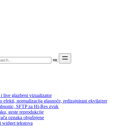
⌘
K
 live glazbeni vizualizator
efekti, normalizacija glasnoće, redizajnirani ekvilajzer
 Subsonic, SFTP za Hi-Res zvuk
aku, geste reprodukcije
vača oznaka objašnjene
i widget tekstova