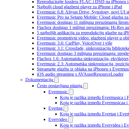
Reproducirajte lossless FLAC i DSD na iPhoneu 
Najbolji cloud glazbeni player za iPhone i iPad
Evermusic 6.8: Aliyun Drive, Synology, novi UI st
Evermusic Pro na Setapp Mobile: Cloud glazba za
Evermusic dostigao 11 milijuna preuzimanja širom 
Flacbox dostigao 1 milijun preuzimanja: Hi-Res a
5 najboljih aplikacija za reprodukciju glazbe na i
Evermusic promotivni video: glazbeni player u ob
Evermusic 3.6: CarPlay, VoiceOver i više
Evermusic 3.1: Crossfade, sinkronizacija bibliotek
Evermusic dostigao 3 milijuna preuzimanja: pregle
Flacbox 1.6: Automatska sinkronizacija, ekvilajz
Evermusic 2.3: Automatska sinkronizacija, pozicij
Streamajte glazbu iz oblaka na iPhoneu s Evermu
iOS audio streaming s AVAssetResourceLoader
Dokumentacija
Često postavljana pitanja
Evermusic
Koja je razlika između Evermusica i 
Koja je razlika između Evermusicaa 
Evertag
Koja je razlika između Evertag i Eve
Evervideo
Koja je razlika između Evervidea i 