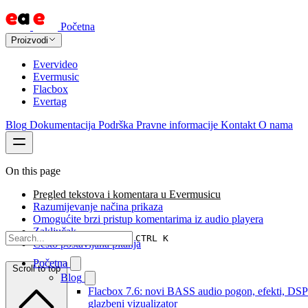
Početna
Proizvodi
Evervideo
Evermusic
Flacbox
Evertag
Blog
Dokumentacija
Podrška
Pravne informacije
Kontakt
O nama
On this page
Pregled tekstova i komentara u Evermusicu
Razumijevanje načina prikaza
Omogućite brzi pristup komentarima iz audio playera
Zaključak
CTRL K
Često postavljana pitanja
Početna
Scroll to top
Blog
Flacbox 7.6: novi BASS audio pogon, efekti, DSP 
glazbeni vizualizator