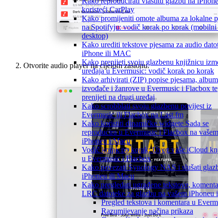
Kako reproducirati vlastitu glazbu na iPhon
koristeći CarPlay
Kako promijeniti omote albuma za lokalne 
na Spotifyju: vodič korak po korak (mobilni 
desktop)
Kako urediti tekstove pjesama za audio dato
iPhone ili MAC
Kako prenijeti svoju glazbenu knjižnicu iz
Otvorite audio player na cijelom zaslonu.
uređaja u Evermusic: vodič korak po korak
Kako arhivirati (ZIP) popise pjesama, album
izvođače i žanrove u Evermusic i Flacbox te
prenijeti na drugi uređaj
Kako scrobblati svoju glazbenu povijest iz
Evermusic ili Flacbox na Last.fm
Kako koristiti dinamičke widgete Sada se
reproducira u Evermusic i Flacbox na vaše
iPhoneu i Macu
Vodič korak po korak: Uvoz vaše iCloud knj
u Evermusic i Flacbox
Kako povezati Synology NAS i slušati glaz
iPhoneu ili Macu
Kako pregledati ugrađene tekstove, komenta
LRC datoteke za glazbu na vašem iPhoneu 
Pregled tekstova i komentara u Everm
Razumijevanje načina prikaza