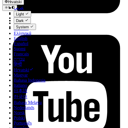
Hrvatski
عربي
Català
Light
Čeština
Dark
Dansk
System
Deutsch
Ελληνικά
English
Español
Suomi
Français
עברית
हिन्दी
Hrvatski
Magyar
Bahasa Indonesia
Italiano
日本語
한국어
Bahasa Melayu
Nederlands
Norsk
Polski
Português