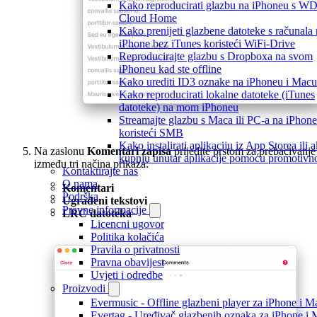
Kako reproducirati glazbu na iPhoneu s W
Cloud Home
Kako prenijeti glazbene datoteke s računala
iPhone bez iTunes koristeći WiFi-Drive
Reproducirajte glazbu s Dropboxa na svom
iPhoneu kad ste offline
Kako urediti ID3 oznake na iPhoneu i Macu
Kako reproducirati lokalne datoteke (iTunes
datoteke) na mom iPhoneu
Streamajte glazbu s Maca ili PC-a na iPhone
koristeći SMB
Kako instalirati aplikaciju iz App Storea ili ak
Na zaslonu
Komentari zapisa
prijeđite prstom za prebacivanje
kupnju unutar aplikacije pomoću promotivn
između tri načina prikaza:
Kontaktirajte nas
O nama
Komentari
Podrška
Ugrađeni tekstovi
Pravne informacije
LRC datoteka
Licencni ugovor
Politika kolačića
Pravila o privatnosti
Pravna obavijest
Uvjeti i odredbe
Proizvodi
Evermusic - Offline glazbeni player za iPhone i M
Evertag - Uređivač glazbenih oznaka za iPhone i 