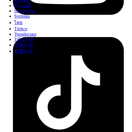
Română
Русский
Slovenčina
Svenska
ไทย
Türkçe
Українська
Tiếng Việt
简体中文
繁體中文