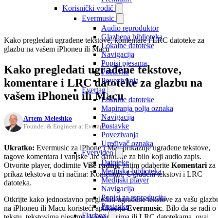
Korisnički vodič
Evermusic
Audio reproduktor
Glazbena biblioteka
Kako pregledati ugrađene tekstove, komentare i LRC datoteke za
Lokalne datoteke
glazbu na vašem iPhoneu ili Macu
Navigacija
Popisi pjesama
Kako pregledati ugrađene tekstove,
Postavke
komentare i LRC datoteke za glazbu na
Povezivanja
Evertag
vašem iPhoneu ili Macu
Lokalne datoteke
Mapiranja polja oznaka
Navigacija
Artem Meleshko
Postavke
Founder & Engineer at Everappz
Povezivanja
Uređivač oznaka
Ukratko:
Evermusic za iPhone i Mac prikazuje ugrađene tekstove,
Evervideo
tagove komentara i vanjske .lrc datoteke za bilo koji audio zapis.
Datoteke
Otvorite player, dodirnite
Više radnji
, zatim odaberite
Komentari
za
Medijska biblioteka
prikaz tekstova u tri načina: Komentari, Ugrađeni tekstovi i LRC
Medijski player
datoteka.
Navigacija
Popisi za reproduciju
Otkrijte kako jednostavno pregledati ugrađene tekstove za vašu glazb
Postavke
na iPhoneu ili Macu koristeći aplikaciju
Evermusic
. Bilo da se radi o
Flacbox
tekstu, tekstovima pjesama, komentarima ili LRC datotekama, ovaj