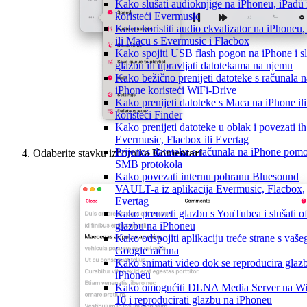
Kako slušati audioknjige na iPhoneu, iPadu
koristeći Evermusic
Kako koristiti audio ekvalizator na iPhoneu,
ili Macu s Evermusic i Flacbox
Kako spojiti USB flash pogon na iPhone i sl
glazbu ili upravljati datotekama na njemu
Kako bežično prenijeti datoteke s računala n
iPhone koristeći WiFi-Drive
Kako prenijeti datoteke s Maca na iPhone ili
koristeći Finder
Kako prenijeti datoteke u oblak i povezati ih
Evermusic, Flacbox ili Evertag
Prijenos datoteka s računala na iPhone pom
Odaberite stavku izbornika
Komentari
.
SMB protokola
Kako povezati internu pohranu Bluesound
VAULT-a iz aplikacija Evermusic, Flacbox,
Evertag
Kako preuzeti glazbu s YouTubea i slušati of
glazbu na iPhoneu
Kako odspojiti aplikaciju treće strane s vaše
Google računa
Kako snimati video dok se reproducira glaz
iPhoneu
Kako omogućiti DLNA Media Server na W
10 i reproducirati glazbu na iPhoneu