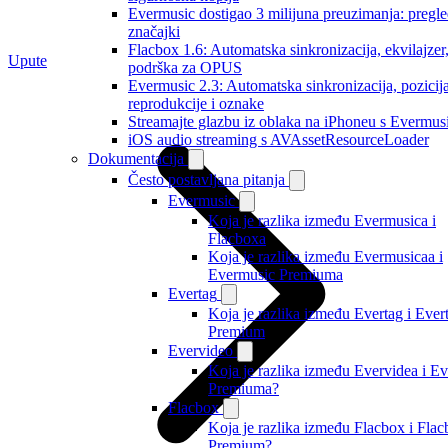
Evermusic dostigao 3 milijuna preuzimanja: pregl
značajki
Flacbox 1.6: Automatska sinkronizacija, ekvilajzer
Upute
podrška za OPUS
Evermusic 2.3: Automatska sinkronizacija, pozicij
reprodukcije i oznake
Streamajte glazbu iz oblaka na iPhoneu s Evermu
iOS audio streaming s AVAssetResourceLoader
Dokumentacija
Često postavljana pitanja
Evermusic
Koja je razlika između Evermusica i
Flacboxa
Koja je razlika između Evermusicaa i
Evermusic Premiuma
Evertag
Koja je razlika između Evertag i Ever
Premium
Evervideo
Koja je razlika između Evervidea i E
Premiuma?
Flacbox
Koja je razlika između Flacbox i Fla
Premium?