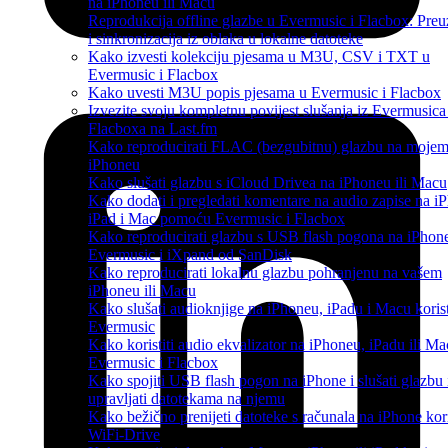
na iPhoneu ili Macu
Reprodukcija offline glazbe u Evermusic i Flacbox: Pre
i sinkronizacija iz oblaka u lokalne datoteke
Kako izvesti kolekciju pjesama u M3U, CSV i TXT u
Evermusic i Flacbox
Kako uvesti M3U popis pjesama u Evermusic i Flacbox
Izvezite svoju kompletnu povijest slušanja iz Evermusica 
Flacboxa na Last.fm
Kako reproducirati FLAC (bezgubitnu) glazbu na moje
iPhoneu
Kako slušati glazbu s iCloud Drivea na iPhoneu ili Macu
Kako dodati i pregledati komentare na audio zapise na i
iPad i Mac pomoću Evermusic i Flacbox
Kako reproducirati glazbu s USB flash pogona na iPhon
Evermusic i iXpand od SanDisk
Kako reproducirati lokalnu glazbu pohranjenu na vašem
iPhoneu ili Macu
Kako slušati audioknjige na iPhoneu, iPadu i Macu koris
Evermusic
Kako koristiti audio ekvalizator na iPhoneu, iPadu ili Ma
Evermusic i Flacbox
Kako spojiti USB flash pogon na iPhone i slušati glazbu i
upravljati datotekama na njemu
Kako bežično prenijeti datoteke s računala na iPhone kori
WiFi-Drive