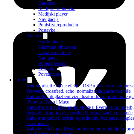
Datoteke
Medijska biblioteka
Medijski player
Navigacija
Popisi za reproduciju
Postavke
Flacbox
Audio player
Glazbena biblioteka
Lokalne datoteke
Navigacija
Popisi pjesama
Postavke
Povezivanja
Upute
Kako koristiti zvučne efekte i DSP u Flacboxu: kompreso
Freeverb, crossfeed, echo, normalizacija glasnoće i više
Kako uključiti glazbeni vizualizator dok reproducirate gl
iPhoneu, iPadu i Macu
Kako koristiti zvučne audio efekte u Evermusicu: reverb,
distorziju, kompresor, crossfeed i normalizaciju glasnoće
Kako omogućiti i koristiti reprodukciju bez pauza (gaples
Evermusicu
Kako izvesti Apple Music popise za reprodukciju i reprod