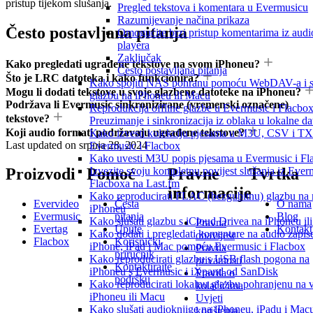
pristup tijekom slušanja.
Pregled tekstova i komentara u Evermusicu
Razumijevanje načina prikaza
Često postavljana pitanja
Omogućite brzi pristup komentarima iz audi
playera
Zaključak
Kako pregledati ugrađene tekstove na svom iPhoneu?
Često postavljana pitanja
Što je LRC datoteka i kako funkcionira?
Kako spojiti NAS pohranu pomoću WebDAV-a i sl
Mogu li dodati tekstove u svoje glazbene datoteke na iPhoneu?
glazbu na iPhoneu ili Macu
Podržava li Evermusic sinkronizirane (vremenski označene)
Reprodukcija offline glazbe u Evermusic i Flacbox
tekstove?
Preuzimanje i sinkronizacija iz oblaka u lokalne da
Koji audio formati podržavaju ugrađene tekstove?
Kako izvesti kolekciju pjesama u M3U, CSV i T
Last updated on
srpnja 28, 2024
Evermusic i Flacbox
Kako uvesti M3U popis pjesama u Evermusic i Fl
Izvezite svoju kompletnu povijest slušanja iz Ever
Proizvodi
Pomoć
Pravne
Tvrtka
Flacboxa na Last.fm
informacije
Kako reproducirati FLAC (bezgubitnu) glazbu na
Evervideo
Česta
O nama
iPhoneu
Evermusic
pitanja
Blog
Kako slušati glazbu s iCloud Drivea na iPhoneu il
Pravna
Evertag
Upute
Kontakt
Kako dodati i pregledati komentare na audio zapis
obavijest
Flacbox
Korisnički
iPhone, iPad i Mac pomoću Evermusic i Flacbox
Pravila
priručnik
Kako reproducirati glazbu s USB flash pogona na
privatnosti
Kontaktirajte
iPhoneu s Evermusic i iXpand od SanDisk
Pravila o
podršku
Kako reproducirati lokalnu glazbu pohranjenu na
kolačićima
iPhoneu ili Macu
Uvjeti
Kako slušati audioknjige na iPhoneu, iPadu i Mac
korištenja