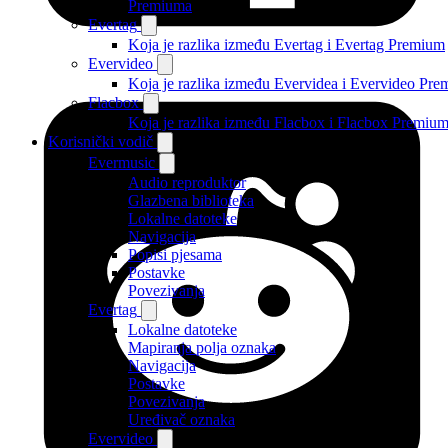
Premiuma
Evertag
Koja je razlika između Evertag i Evertag Premium
Evervideo
Koja je razlika između Evervidea i Evervideo Pr
Flacbox
Koja je razlika između Flacbox i Flacbox Premiu
Korisnički vodič
Evermusic
Audio reproduktor
Glazbena biblioteka
Lokalne datoteke
Navigacija
Popisi pjesama
Postavke
Povezivanja
Evertag
Lokalne datoteke
Mapiranja polja oznaka
Navigacija
Postavke
Povezivanja
Uređivač oznaka
Evervideo