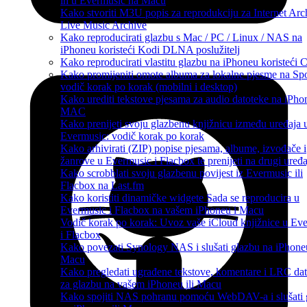
ih u Evermusic na Macu
Kako stvoriti M3U popis za reprodukciju za Internet Arch
Live Music Archive
Kako reproducirati glazbu s Mac / PC / Linux / NAS na
iPhoneu koristeći Kodi DLNA poslužitelj
Kako reproducirati vlastitu glazbu na iPhoneu koristeći 
Kako promijeniti omote albuma za lokalne pjesme na Spo
vodič korak po korak (mobilni i desktop)
Kako urediti tekstove pjesama za audio datoteke na iPhon
MAC
Kako prenijeti svoju glazbenu knjižnicu između uređaja 
Evermusic: vodič korak po korak
Kako arhivirati (ZIP) popise pjesama, albume, izvođače i
žanrove u Evermusic i Flacbox te prenijeti na drugi uređa
Kako scrobblati svoju glazbenu povijest iz Evermusic ili
Flacbox na Last.fm
Kako koristiti dinamičke widgete Sada se reproducira u
Evermusic i Flacbox na vašem iPhoneu i Macu
Vodič korak po korak: Uvoz vaše iCloud knjižnice u Ev
i Flacbox
Kako povezati Synology NAS i slušati glazbu na iPhoneu
Macu
Kako pregledati ugrađene tekstove, komentare i LRC da
za glazbu na vašem iPhoneu ili Macu
Kako spojiti NAS pohranu pomoću WebDAV-a i slušati 