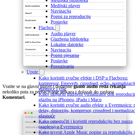
Medijska biblioteka
Medijski player
Navigacija
Popisi za reproduciju
Postavke
Flacbox
Audio player
Glazbena biblioteka
Lokalne datoteke
Navigacija
Popisi pjesama
Postavke
Povezivanja
Upute
Kako koristiti zvučne efekte i DSP u Flacboxu:
kompresor, Freeverb, crossfeed, echo, normalizaci
Vratite se na glavni player i dodirnite
gumb audio reda čekanja
glasnoće i više
nekoliko puta za prebacivanje prikaza i dolazak do zaslona
Kako uključiti glazbeni vizualizator dok reproduci
Komentari
.
glazbu na iPhoneu, iPadu i Macu
Kako koristiti zvučne audio efekte u Evermusicu: 
delay, distorziju, kompresor, crossfeed i normalizac
glasnoće
Kako omogućiti i koristiti reprodukciju bez pauza
(gapless) u Evermusicu
Kako izvesti Apple Music popise za reprodukciju i