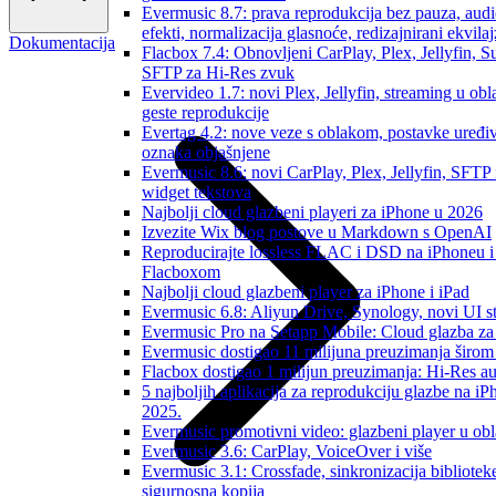
Evermusic 8.7: prava reprodukcija bez pauza, aud
efekti, normalizacija glasnoće, redizajnirani ekvilaj
Dokumentacija
Flacbox 7.4: Obnovljeni CarPlay, Plex, Jellyfin, S
SFTP za Hi-Res zvuk
Evervideo 1.7: novi Plex, Jellyfin, streaming u obl
geste reprodukcije
Evertag 4.2: nove veze s oblakom, postavke uređi
oznaka objašnjene
Evermusic 8.6: novi CarPlay, Plex, Jellyfin, SFTP 
widget tekstova
Najbolji cloud glazbeni playeri za iPhone u 2026
Izvezite Wix blog postove u Markdown s OpenAI
Reproducirajte lossless FLAC i DSD na iPhoneu 
Flacboxom
Najbolji cloud glazbeni player za iPhone i iPad
Evermusic 6.8: Aliyun Drive, Synology, novi UI st
Evermusic Pro na Setapp Mobile: Cloud glazba za
Evermusic dostigao 11 milijuna preuzimanja širom 
Flacbox dostigao 1 milijun preuzimanja: Hi-Res a
5 najboljih aplikacija za reprodukciju glazbe na i
2025.
Evermusic promotivni video: glazbeni player u ob
Evermusic 3.6: CarPlay, VoiceOver i više
Evermusic 3.1: Crossfade, sinkronizacija biblioteke
sigurnosna kopija