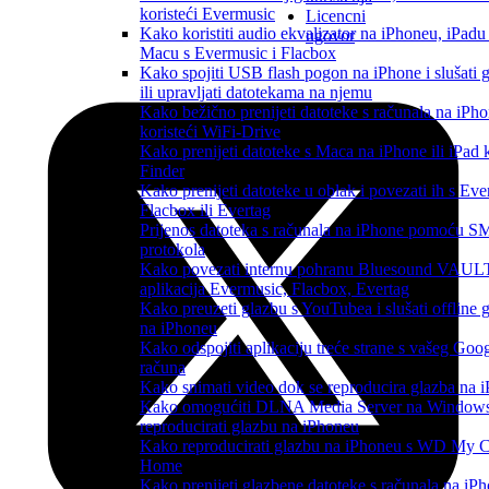
koristeći Evermusic
Licencni
Kako koristiti audio ekvalizator na iPhoneu, iPadu 
ugovor
Macu s Evermusic i Flacbox
Kako spojiti USB flash pogon na iPhone i slušati 
ili upravljati datotekama na njemu
Kako bežično prenijeti datoteke s računala na iPh
koristeći WiFi-Drive
Kako prenijeti datoteke s Maca na iPhone ili iPad k
Finder
Kako prenijeti datoteke u oblak i povezati ih s Ev
Flacbox ili Evertag
Prijenos datoteka s računala na iPhone pomoću 
protokola
Kako povezati internu pohranu Bluesound VAULT
aplikacija Evermusic, Flacbox, Evertag
Kako preuzeti glazbu s YouTubea i slušati offline 
na iPhoneu
Kako odspojiti aplikaciju treće strane s vašeg Goo
računa
Kako snimati video dok se reproducira glazba na 
Kako omogućiti DLNA Media Server na Windows
reproducirati glazbu na iPhoneu
Kako reproducirati glazbu na iPhoneu s WD My 
Home
Kako prenijeti glazbene datoteke s računala na iP