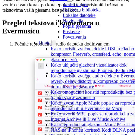
Audio player
vodič će vam korak po korak pokazati kako pristupiti i uživati u
Glazbena biblioteka
tekstovima vaših pjesama bez poteškoća.
Lokalne datoteke
Navigacija
Pregled tekstova i komentara u
Popisi pjesama
Evermusicu
Postavke
Povezivanja
Upute
Počnite reproducirati audio datoteku dodirivanjem.
Kako koristiti zvučne efekte i DSP u Flacbo
kompresor, Freeverb, crossfeed, echo, norma
glasnoće i više
Kako uključiti glazbeni vizualizator dok
reproducirate glazbu na iPhoneu, iPadu i M
Kako koristiti zvučne audio efekte u Evermu
reverb, delay, distorziju, kompresor, crossfee
normalizaciju glasnoće
Kako omogućiti i koristiti reprodukciju bez
(gapless) u Evermusicu
Kako izvesti Apple Music popise za reproduk
reproducirati ih u Evermusic na Macu
Kako stvoriti M3U popis za reprodukciju za
Internet Archive ili Live Music Archive
Kako reproducirati glazbu s Mac / PC / Linu
NAS na iPhoneu koristeći Kodi DLNA poslu