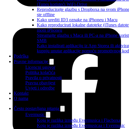
iTunes koristeći WiFi-Drive
Reproducirajte glazbu s Dropboxa na svom iPhon
ste offline
Kako urediti ID3 oznake na iPhoneu i Macu
Kako reproducirati lokalne datoteke (iTunes datote
mom iPhoneu
Streamajte glazbu s Maca ili PC-a na iPhone korist
SMB
Kako instalirati aplikaciju iz App Storea ili aktivira
kupnju unutar aplikacije pomoću promotivnog ko
Podrška
Pravne informacije
Licencni ugovor
Politika kolačića
Pravila o privatnosti
Pravna obavijest
Uvjeti i odredbe
Kontakt
O nama
Često postavljana pitanja
Evermusic
Koja je razlika između Evermusica i Flacboxa
Koja je razlika između Evermusicaa i Evermusic