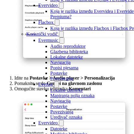
Evervideo
Koja je razlika između Evervidea i Evervid
Premiuma?
Flacbox
Koja je razlika između Flacbox i Flacbox 
Korisnički vodič
Evermusic
Audio reproduktor
Glazbena biblioteka
Lokalne datoteke
Navigacija
Popisi pjesama
Postavke
Idite na
Postavke > Audio player > Personalizacija
Povezivanja
Pomaknite se do
Gumbi na glavnom zaslonu
Evertag
Omogućite stavku izbornika
Komentari
Lokalne datoteke
Mapiranja polja oznaka
Navigacija
Postavke
Povezivanja
Uređivač oznaka
Evervideo
Datoteke