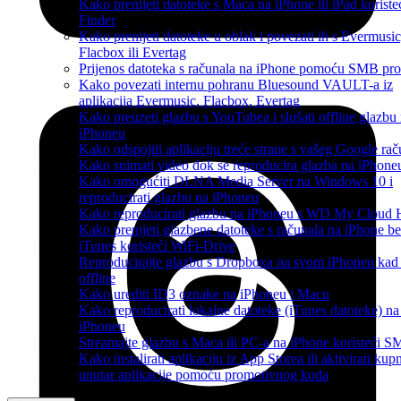
Kako prenijeti datoteke s Maca na iPhone ili iPad koriste
Finder
Kako prenijeti datoteke u oblak i povezati ih s Evermusic
Flacbox ili Evertag
Prijenos datoteka s računala na iPhone pomoću SMB pro
Kako povezati internu pohranu Bluesound VAULT-a iz
aplikacija Evermusic, Flacbox, Evertag
Kako preuzeti glazbu s YouTubea i slušati offline glazbu
iPhoneu
Kako odspojiti aplikaciju treće strane s vašeg Google ra
Kako snimati video dok se reproducira glazba na iPhone
Kako omogućiti DLNA Media Server na Windows 10 i
reproducirati glazbu na iPhoneu
Kako reproducirati glazbu na iPhoneu s WD My Cloud
Kako prenijeti glazbene datoteke s računala na iPhone b
iTunes koristeći WiFi-Drive
Reproducirajte glazbu s Dropboxa na svom iPhoneu kad 
offline
Kako urediti ID3 oznake na iPhoneu i Macu
Kako reproducirati lokalne datoteke (iTunes datoteke) 
iPhoneu
Streamajte glazbu s Maca ili PC-a na iPhone koristeći 
Kako instalirati aplikaciju iz App Storea ili aktivirati kup
unutar aplikacije pomoću promotivnog koda