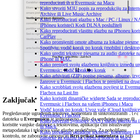
reproducirati ih u Evermusic na Macu
Kako stvoriti M3U popis za reprodukciju za Intern
Archive ili Live Music Archive
Kako reproducirati glazbu s Mac / PC / Linux / N
iPhoneu koristeći Kodi DLNA poslužitelj
Kako reproducirati vlastitu glazbu na iPhoneu kori
CarPlay
Kako promijeniti omote albuma za lokalne pjesme
Spotifyju: vodič korak po korak (mobilni i desktop
Kako urediti tekstove pjesama za audio datoteke n
iPhone ili MAC
Kako prenijeti svoju glazbenu knjižnicu između ur
Evermusic: vodič korak po korak
Kako arhivirati (ZIP) popise pjesama, albume, izv
žanrove u Evermusic i Flacbox te prenijeti na drug
Kako scrobblati svoju glazbenu povijest iz Evermus
Flacbox na Last.fm
Kako koristiti dinamičke widgete Sada se reproduc
Zaključak
Evermusic i Flacbox na vašem iPhoneu i Macu
Vodič korak po korak: Uvoz vaše iCloud knjižnice
Pregledavanje ugrađenih tekstova, komentara ili sinkroniziranih
.lrc
Evermusic i Flacbox
datoteka u
Evermusicu
je jednostavno. Bilo da uređujete tagove ili
Kako povezati Synology NAS i slušati glazbu na 
koristite vanjske datoteke s tekstovima, aplikacija čini istraživanje
ili Macu
metapodataka i tekstova vaše glazbe praktičnim. Za poboljšanu
Kako pregledati ugrađene tekstove, komentare i 
kontrolu, ne zaboravite omogućiti
Brzi prikaz komentara
za brži
datoteke za glazbu na vašem iPhoneu ili Macu