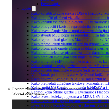
Povezivanja
Upute
Kako koristiti zvučne efekte i DSP u Flacboxu: kom
Kako uključiti glazbeni vizualizator dok reproduc
Kako koristiti zvučne audio efekte u Evermusicu: re
Kako omogućiti i koristiti reprodukciju bez pauza
Kako izvesti Apple Music popise za reprodukciju i
Kako stvoriti M3U popis za reprodukciju za Intern
Kako reproducirati glazbu s Mac / PC / Linux / N
Kako reproducirati vlastitu glazbu na iPhoneu kori
Kako promijeniti omote albuma za lokalne pjesme n
Kako urediti tekstove pjesama za audio datoteke 
Kako prenijeti svoju glazbenu knjižnicu između u
Kako arhivirati (ZIP) popise pjesama, albume, izvo
Kako scrobblati svoju glazbenu povijest iz Evermus
Kako koristiti dinamičke widgete Sada se reprodu
Vodič korak po korak: Uvoz vaše iCloud knjižnice
Kako povezati Synology NAS i slušati glazbu na 
Kako pregledati ugrađene tekstove, komentare i L
Kako spojiti NAS pohranu pomoću WebDAV-a i slu
Otvorite zaslon “Povezivanja” i odaberite stavku izbornika
Reprodukcija offline glazbe u Evermusic i Flacbox:
“Poveži oblak uslugu”.
Kako izvesti kolekciju pjesama u M3U, CSV i TX
Kako uvesti M3U popis pjesama u Evermusic i Fl
Izvezite svoju kompletnu povijest slušanja iz Ever