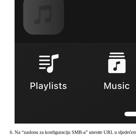
Na “zaslonu za konfiguraciju SMB-a” unesite URL u sljedeće