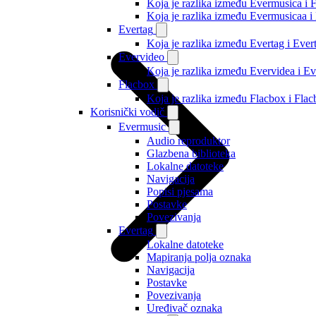
Koja je razlika između Evermusica i 
Koja je razlika između Evermusicaa 
Evertag
Koja je razlika između Evertag i Eve
Evervideo
Koja je razlika između Evervidea i 
Flacbox
Koja je razlika između Flacbox i Fl
Korisnički vodič
Evermusic
Audio reproduktor
Glazbena biblioteka
Lokalne datoteke
Navigacija
Popisi pjesama
Postavke
Povezivanja
Evertag
Lokalne datoteke
Mapiranja polja oznaka
Navigacija
Postavke
Povezivanja
Uređivač oznaka