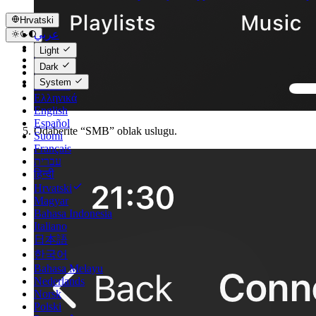
Hrvatski
عربي
Català
Light
Čeština
Dark
Dansk
System
Deutsch
Ελληνικά
English
Español
Odaberite “SMB” oblak uslugu.
Suomi
Français
עברית
हिन्दी
Hrvatski
Magyar
Bahasa Indonesia
Italiano
日本語
한국어
Bahasa Melayu
Nederlands
Norsk
Polski