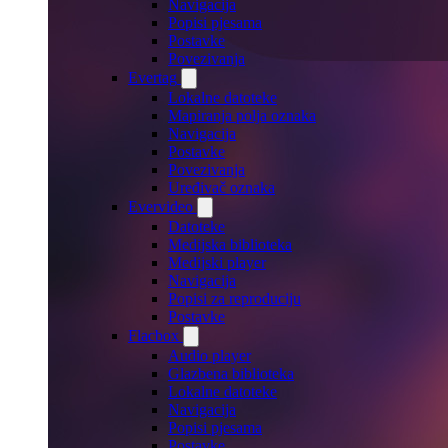
Navigacija
Popisi pjesama
Postavke
Povezivanja
Evertag
Lokalne datoteke
Mapiranja polja oznaka
Navigacija
Postavke
Povezivanja
Uređivač oznaka
Evervideo
Datoteke
Medijska biblioteka
Medijski player
Navigacija
Popisi za reproduciju
Postavke
Flacbox
Audio player
Glazbena biblioteka
Lokalne datoteke
Navigacija
Popisi pjesama
Postavke