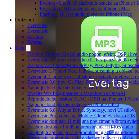
Evertag - Uređivač glazbenih oznaka za iPhone i 
Evervideo - HD video player za iPhone i Mac
Flacbox - Hi-Res audio player za iPhone i Mac
Proizvodi
Evervideo
Evermusic
Flacbox
Evertag
Blog
Flacbox 7.6: novi BASS audio pogon, efekti, DSP i live g
Evermusic 8.7: prava reprodukcija bez pauza, audio efekti
Flacbox 7.4: Obnovljeni CarPlay, Plex, Jellyfin, Subson
Evervideo 1.7: novi Plex, Jellyfin, streaming u oblaku, g
Evertag 4.2: nove veze s oblakom, postavke uređivača o
Evermusic 8.6: novi CarPlay, Plex, Jellyfin, SFTP i widg
Najbolji cloud glazbeni playeri za iPhone u 2026
Izvezite Wix blog postove u Markdown s OpenAI
Reproducirajte lossless FLAC i DSD na iPhoneu i Macu
Najbolji cloud glazbeni player za iPhone i iPad
Evermusic 6.8: Aliyun Drive, Synology, novi UI stilovi
Evermusic Pro na Setapp Mobile: Cloud glazba za iOS
Evermusic dostigao 11 milijuna preuzimanja širom svijet
Flacbox dostigao 1 milijun preuzimanja: Hi-Res audio
5 najboljih aplikacija za reprodukciju glazbe na iPhoneu
Evermusic promotivni video: glazbeni player u oblaku