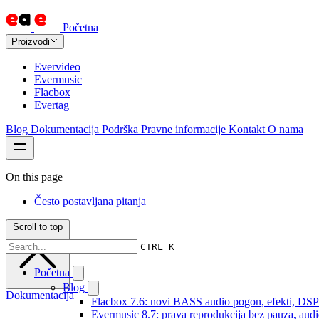
Početna
Proizvodi
Evervideo
Evermusic
Flacbox
Evertag
Blog
Dokumentacija
Podrška
Pravne informacije
Kontakt
O nama
On this page
Često postavljana pitanja
Scroll to top
CTRL K
Početna
Blog
Dokumentacija
Flacbox 7.6: novi BASS audio pogon, efekti, DSP i
Evermusic 8.7: prava reprodukcija bez pauza, audio 