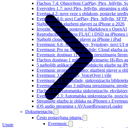
Flacbox 7.4: Obnovljeni CarPlay, Plex, Jellyfin,
Evervideo 1.7: novi Plex, Jellyfin, streaming u obl
Evertag 4.2: nove veze s oblakom, postavke uređi
Evermusic 8.6: novi CarPlay, Plex, Jellyfin, SFTP 
Najbolji cloud glazbeni playeri za iPhone u 2026
Izvezite Wix blog postove u Markdown s OpenAI
Reproducirajte lossless FLAC i DSD na iPhoneu 
Najbolji cloud glazbeni player za iPhone i iPad
Evermusic 6.8: Aliyun Drive, Synology, novi UI st
Evermusic Pro na Setapp Mobile: Cloud glazba za
Evermusic dostigao 11 milijuna preuzimanja širom 
Flacbox dostigao 1 milijun preuzimanja: Hi-Res a
5 najboljih aplikacija za reprodukciju glazbe na i
Evermusic promotivni video: glazbeni player u ob
Evermusic 3.6: CarPlay, VoiceOver i više
Evermusic 3.1: Crossfade, sinkronizacija bibliotek
Evermusic dostigao 3 milijuna preuzimanja: pregle
Flacbox 1.6: Automatska sinkronizacija, ekvilajz
Evermusic 2.3: Automatska sinkronizacija, pozicij
Streamajte glazbu iz oblaka na iPhoneu s Evermu
iOS audio streaming s AVAssetResourceLoader
Dokumentacija
Često postavljana pitanja
Evermusic
Upute