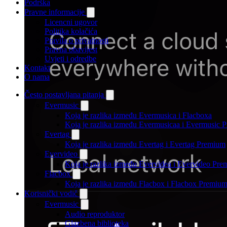
Podrška
Pravne informacije
Licencni ugovor
Politika kolačića
Pravila o privatnosti
Pravna obavijest
Uvjeti i odredbe
Kontakt
O nama
Često postavljana pitanja
Evermusic
Koja je razlika između Evermusica i Flacboxa
Koja je razlika između Evermusicaa i Evermusic 
Evertag
Koja je razlika između Evertag i Evertag Premium
Evervideo
Koja je razlika između Evervidea i Evervideo Pr
Flacbox
Koja je razlika između Flacbox i Flacbox Premiu
Korisnički vodič
Evermusic
Audio reproduktor
Glazbena biblioteka