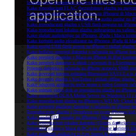
Izvezite svoju kompletnu povijest slušanja iz Evermusica
Kako reproducirati FLAC (bezgubitnu) glazbu na moje
Kako slušati glazbu s iCloud Drivea na iPhoneu ili Macu
Kako dodati i pregledati komentare na audio zapise na 
Kako reproducirati glazbu s USB flash pogona na iPhon
Kako reproducirati lokalnu glazbu pohranjenu na vašem 
Kako slušati audioknjige na iPhoneu, iPadu i Macu koris
Kako koristiti audio ekvalizator na iPhoneu, iPadu ili M
Kako spojiti USB flash pogon na iPhone i slušati glazbu 
Kako bežično prenijeti datoteke s računala na iPhone kor
Kako prenijeti datoteke s Maca na iPhone ili iPad koriste
Kako prenijeti datoteke u oblak i povezati ih s Evermusic
Prijenos datoteka s računala na iPhone pomoću SMB pro
Kako povezati internu pohranu Bluesound VAULT-a iz ap
Kako preuzeti glazbu s YouTubea i slušati offline glazbu
Kako odspojiti aplikaciju treće strane s vašeg Google ra
Kako snimati video dok se reproducira glazba na iPhone
Kako omogućiti DLNA Media Server na Windows 10 i re
Kako reproducirati glazbu na iPhoneu s WD My Cloud
Kako prenijeti glazbene datoteke s računala na iPhone be
Reproducirajte glazbu s Dropboxa na svom iPhoneu kad s
Kako urediti ID3 oznake na iPhoneu i Macu
Kako reproducirati lokalne datoteke (iTunes datoteke) 
Streamajte glazbu s Maca ili PC-a na iPhone koristeći 
Kako instalirati aplikaciju iz App Storea ili aktivirati 