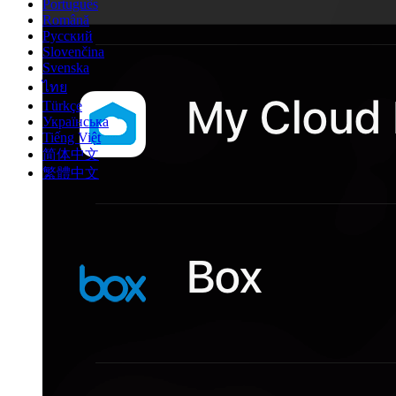
Português
Română
Русский
Slovenčina
Svenska
ไทย
Türkçe
Українська
Tiếng Việt
简体中文
繁體中文