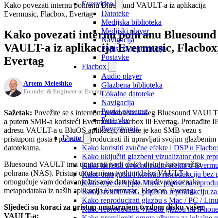
Evervideo
Kako povezati internu pohranu Bluesound VAULT-a iz aplikacija
Datoteke
Evermusic, Flacbox, Evertag
Medijska biblioteka
Medijski player
Kako povezati internu pohranu Bluesound
Navigacija
VAULT-a iz aplikacija Evermusic, Flacbox
Popisi za reproduciju
Postavke
Evertag
Flacbox
Audio player
Artem Meleshko
Glazbena biblioteka
Founder & Engineer at Everappz
Lokalne datoteke
Navigacija
Popisi pjesama
Sažetak:
Povežite se s internom pohranom vašeg Bluesound VAULT
Postavke
a putem SMB-a koristeći Evermusic, Flacbox ili Evertag. Pronađite I
Povezivanja
adresu VAULT-a u BluOS aplikaciji, unesite je kao SMB vezu s
Upute
pristupom gosta i počnite reproducirati ili upravljati svojim glazbenim
datotekama.
Kako koristiti zvučne efekte i DSP u Flacbox
Kako uključiti glazbeni vizualizator dok re
Bluesound VAULT ima unutarnji tvrdi disk i djeluje kao mrežna
Kako koristiti zvučne audio efekte u Evermus
pohrana (NAS). Pristup unutarnjem tvrdom disku VAULT-a
Kako omogućiti i koristiti reprodukciju bez
omogućuje vam dodavanje/brisanje datoteka, uređivanje oznaka
Kako izvesti Apple Music popise za reprodu
metapodataka iz naših aplikacija Evermusic, Flacbox, Evertag.
Kako stvoriti M3U popis za reprodukciju za 
Kako reproducirati glazbu s Mac / PC / Lin
Sljedeći su koraci za pristup unutarnjem tvrdom disku vašeg
Kako reproducirati vlastitu glazbu na iPhon
VAULT-a:
Kako promijeniti omote albuma za lokalne pj