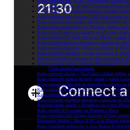
Kako reproducirati FLAC (bezgubitnu) glazbu na
Kako slušati glazbu s iCloud Drivea na iPhoneu il
Kako dodati i pregledati komentare na audio zapi
Kako reproducirati glazbu s USB flash pogona na
Kako reproducirati lokalnu glazbu pohranjenu na 
Kako slušati audioknjige na iPhoneu, iPadu i Mac
Kako koristiti audio ekvalizator na iPhoneu, iPadu
Kako spojiti USB flash pogon na iPhone i slušati g
Kako bežično prenijeti datoteke s računala na iPho
Kako prenijeti datoteke s Maca na iPhone ili iPad k
Kako prenijeti datoteke u oblak i povezati ih s Eve
Prijenos datoteka s računala na iPhone pomoću S
Kako povezati internu pohranu Bluesound VAULT-a
Često postavljana pitanja
Kako preuzeti glazbu s YouTubea i slušati offline
Kako odspojiti aplikaciju treće strane s vašeg Goo
Kako snimati video dok se reproducira glazba na 
Kako omogućiti DLNA Media Server na Windows 10
Kako reproducirati glazbu na iPhoneu s WD My
Kako prenijeti glazbene datoteke s računala na iP
Reproducirajte glazbu s Dropboxa na svom iPhoneu
Kako urediti ID3 oznake na iPhoneu i Macu
Kako reproducirati lokalne datoteke (iTunes dato
Streamajte glazbu s Maca ili PC-a na iPhone kori
Kako instalirati aplikaciju iz App Storea ili aktiv