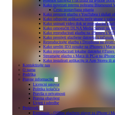
Prijenos datoteka s računala na iPhone po
Kako povezati internu pohranu Bluesound V
Često postavljana pitanja
Kako preuzeti glazbu s YouTubea i slušati o
Kako odspojiti aplikaciju treće strane s vaš
Kako snimati video dok se reproducira glaz
Kako omogućiti DLNA Media Server na Wind
Kako reproducirati glazbu na iPhoneu s 
Kako prenijeti glazbene datoteke s računala
Reproducirajte glazbu s Dropboxa na svom i
Kako urediti ID3 oznake na iPhoneu i Macu
Kako reproducirati lokalne datoteke (iTune
Streamajte glazbu s Maca ili PC-a na iPhon
Kako instalirati aplikaciju iz App Storea il
Kontaktirajte nas
O nama
Podrška
Pravne informacije
Licencni ugovor
Politika kolačića
Pravila o privatnosti
Pravna obavijest
Uvjeti i odredbe
Proizvodi
Evermusic - Offline glazbeni player za iPhone i M