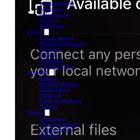
Lokalne datoteke
Navigacija
Popisi pjesama
Postavke
Povezivanja
Evertag
Lokalne datoteke
Mapiranja polja oznaka
Navigacija
Postavke
Povezivanja
Uređivač oznaka
Evervideo
Datoteke
Medijska biblioteka
Medijski player
Navigacija
Popisi za reproduciju
Postavke
Flacbox
Audio player
Glazbena biblioteka
Lokalne datoteke
Navigacija