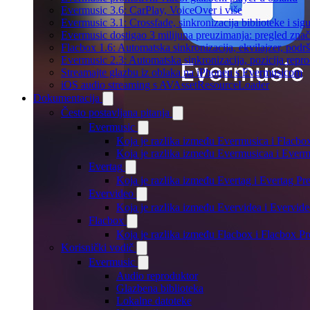
Evermusic 3.6: CarPlay, VoiceOver i više
Evermusic 3.1: Crossfade, sinkronizacija biblioteke i sig
Evermusic dostigao 3 milijuna preuzimanja: pregled znač
Flacbox 1.6: Automatska sinkronizacija, ekvilajzer, po
Evermusic 2.3: Automatska sinkronizacija, pozicija repro
Streamajte glazbu iz oblaka na iPhoneu s Evermusicom
iOS audio streaming s AVAssetResourceLoader
Dokumentacija
Često postavljana pitanja
Evermusic
Koja je razlika između Evermusica i Flacbo
Koja je razlika između Evermusicaa i Ever
Evertag
Koja je razlika između Evertag i Evertag P
Evervideo
Koja je razlika između Evervidea i Evervi
Flacbox
Koja je razlika između Flacbox i Flacbox 
Korisnički vodič
Evermusic
Audio reproduktor
Glazbena biblioteka
Lokalne datoteke