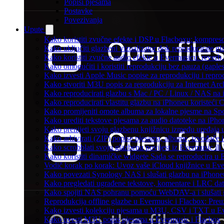
Popisi pjesama
Postavke
Povezivanja
Upute
Kako koristiti zvučne efekte i DSP u Flacboxu: kompresor
Kako uključiti glazbeni vizualizator dok reproducirate g
Kako koristiti zvučne audio efekte u Evermusicu: reverb, 
Kako omogućiti i koristiti reprodukciju bez pauza (gapl
Kako izvesti Apple Music popise za reprodukciju i repro
Kako stvoriti M3U popis za reprodukciju za Internet Arc
Kako reproducirati glazbu s Mac / PC / Linux / NAS na 
Kako reproducirati vlastitu glazbu na iPhoneu koristeći 
Kako promijeniti omote albuma za lokalne pjesme na Spot
Kako urediti tekstove pjesama za audio datoteke na iPh
Kako prenijeti svoju glazbenu knjižnicu između uređaja
Kako arhivirati (ZIP) popise pjesama, albume, izvođače i
Kako scrobblati svoju glazbenu povijest iz Evermusic ili
Kako koristiti dinamičke widgete Sada se reproducira u
Vodič korak po korak: Uvoz vaše iCloud knjižnice u Eve
Kako povezati Synology NAS i slušati glazbu na iPhone
Kako pregledati ugrađene tekstove, komentare i LRC dat
Kako spojiti NAS pohranu pomoću WebDAV-a i slušati g
Reprodukcija offline glazbe u Evermusic i Flacbox: Preuz
Kako izvesti kolekciju pjesama u M3U, CSV i TXT u Ev
Kako uvesti M3U popis pjesama u Evermusic i Flacbox