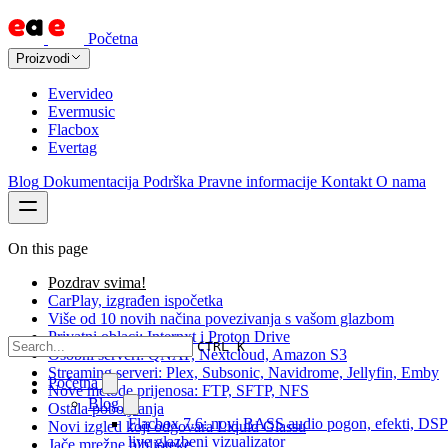
Početna
Proizvodi
Evervideo
Evermusic
Flacbox
Evertag
Blog
Dokumentacija
Podrška
Pravne informacije
Kontakt
O nama
On this page
Pozdrav svima!
CarPlay, izgrađen ispočetka
Više od 10 novih načina povezivanja s vašom glazbom
Privatni oblaci: Internxt i Proton Drive
CTRL K
Osobni serveri: QNAP, Nextcloud, Amazon S3
Streaming serveri: Plex, Subsonic, Navidrome, Jellyfin, Emby
Početna
Nove metode prijenosa: FTP, SFTP, NFS
Blog
Ostala poboljšanja
Flacbox 7.6: novi BASS audio pogon, efekti, DSP
Novi izgled koji odgovara Liquid Glassu
live glazbeni vizualizator
Jače mrežne biblioteke