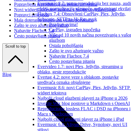
Evermusic 8.7: prava reprodukcija bez pauza, aud
Popravljena reprodukcija na nekim serverima
efekti, normalizacija glasnoće, redizajnirani ekvilaj
Novi widgeti početnog zaslona s boljim osvježavanjem
Flacbox 7.4: Obnovljeni CarPlay, Plex, Jellyfin,
Popravci prijevoda
Subsonic, SFTP za Hi-Res zvuk
Mala doteranja inspirirana vašim porukama
Pozdrav svima!
Zašto je ovo ažuriranje važno
CarPlay, izgrađen ispočetka
Nabavite Flacbox 7.4
Više od 10 novih načina povezivanja s vaš
Često postavljana pitanja
glazbom
Ostala poboljšanja
Scroll to top
Zašto je ovo ažuriranje važno
Nabavite Flacbox 7.4
Često postavljana pitanja
Evervideo 1.7: novi Plex, Jellyfin, streaming u
oblaku, geste reprodukcije
Blog
Evertag 4.2: nove veze s oblakom, postavke
uređivača oznaka objašnjene
Evermusic 8.6: novi CarPlay, Plex, Jellyfin, SFTP 
widget tekstova
Najbolji cloud glazbeni playeri za iPhone u 2026
Izvezite Wix blog postove u Markdown s OpenAI
Reproducirajte lossless FLAC i DSD na iPhoneu i
Macu s Flacboxom
Najbolji cloud glazbeni player za iPhone i iPad
Evermusic 6.8: Aliyun Drive, Synology, novi UI
stilovi