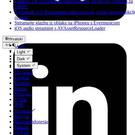
Flacbox 1.6: Automatska sinkronizacija, ekvilajzer, podrška za
OPUS
Evermusic 2.3: Automatska sinkronizacija, pozicija reprodukcij
oznake
Streamajte glazbu iz oblaka na iPhoneu s Evermusicom
iOS audio streaming s AVAssetResourceLoader
Hrvatski
عربي
Català
Light
Čeština
Dark
Dansk
System
Deutsch
Ελληνικά
English
Español
Suomi
Français
עברית
हिन्दी
Hrvatski
Magyar
Bahasa Indonesia
Italiano
日本語