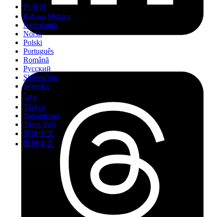
한국어
Bahasa Melayu
Nederlands
Norsk
Polski
Português
Română
Русский
Slovenčina
Svenska
ไทย
Türkçe
Українська
Tiếng Việt
简体中文
繁體中文