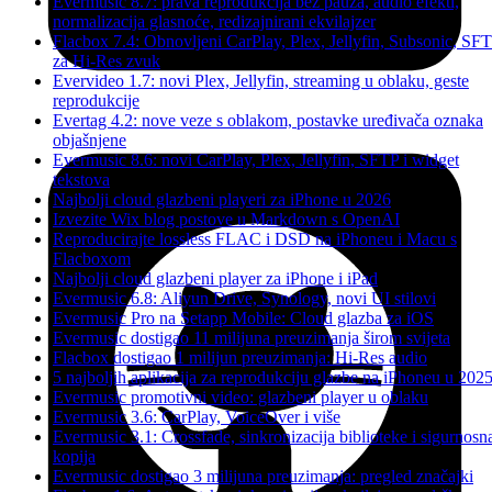
Evermusic 8.7: prava reprodukcija bez pauza, audio efekti,
normalizacija glasnoće, redizajnirani ekvilajzer
Flacbox 7.4: Obnovljeni CarPlay, Plex, Jellyfin, Subsonic, SF
za Hi-Res zvuk
Evervideo 1.7: novi Plex, Jellyfin, streaming u oblaku, geste
reprodukcije
Evertag 4.2: nove veze s oblakom, postavke uređivača oznaka
objašnjene
Evermusic 8.6: novi CarPlay, Plex, Jellyfin, SFTP i widget
tekstova
Najbolji cloud glazbeni playeri za iPhone u 2026
Izvezite Wix blog postove u Markdown s OpenAI
Reproducirajte lossless FLAC i DSD na iPhoneu i Macu s
Flacboxom
Najbolji cloud glazbeni player za iPhone i iPad
Evermusic 6.8: Aliyun Drive, Synology, novi UI stilovi
Evermusic Pro na Setapp Mobile: Cloud glazba za iOS
Evermusic dostigao 11 milijuna preuzimanja širom svijeta
Flacbox dostigao 1 milijun preuzimanja: Hi-Res audio
5 najboljih aplikacija za reprodukciju glazbe na iPhoneu u 2025
Evermusic promotivni video: glazbeni player u oblaku
Evermusic 3.6: CarPlay, VoiceOver i više
Evermusic 3.1: Crossfade, sinkronizacija biblioteke i sigurnosn
kopija
Evermusic dostigao 3 milijuna preuzimanja: pregled značajki