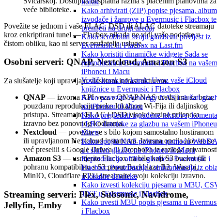
Švicarskoj. Dostupna besplatna razina s plaćenim planovima za
korak
veće biblioteke.
Kako arhivirati (ZIP) popise pjesama, album
izvođače i žanrove u Evermusic i Flacbox te
Povežite se jednom i vaše FLAC, DSD ili ALAC datoteke streamaju
prenijeti na drugi uređaj
kroz enkriptirani tunel — Flacbox nikada ne vidi vaše podatke u
Kako scrobblati svoju glazbenu povijest iz
čistom obliku, kao ni server pružatelja usluge.
Evermusic ili Flacbox na Last.fm
Kako koristiti dinamičke widgete Sada se
Osobni serveri: QNAP, Nextcloud, Amazon S3
reproducira u Evermusic i Flacbox na vaše
iPhoneu i Macu
Vodič korak po korak: Uvoz vaše iCloud
Za slušatelje koji upravljaju vlastitom infrastrukturom:
knjižnice u Evermusic i Flacbox
QNAP
— izvorna API veza s QNAP NAS uređajima za brzu,
Kako povezati Synology NAS i slušati glaz
pouzdanu reprodukciju preko lokalnog Wi-Fija ili daljinskog
na iPhoneu ili Macu
pristupa. Streamajte FLAC i DSD visoke brzine prijenosa
Kako pregledati ugrađene tekstove, komenta
izravno bez ponovnog kodiranja.
i LRC datoteke za glazbu na vašem iPhoneu 
Nextcloud
— povežite se s bilo kojom samostalno hostiranom
Macu
ili upravljanom Nextcloud instancom. Izvrsna opcija ako ste se
Kako spojiti NAS pohranu pomoću WebD
već preselili s Google Drivea ili Dropboxa iz razloga privatnosti
a i slušati glazbu na iPhoneu ili Macu
Amazon S3
— usmjerite Flacbox na bilo koji S3 bucket (ili
Reprodukcija offline glazbe u Evermusic i
pohranu kompatibilnu s S3 poput Backblaze B2, Wasabi,
Flacbox: Preuzimanje i sinkronizacija iz obl
MinIO, Cloudflare R2) i streamajte svoju kolekciju izravno.
u lokalne datoteke
Kako izvesti kolekciju pjesama u M3U, CS
Streaming serveri: Plex, Subsonic, Navidrome,
TXT u Evermusic i Flacbox
Kako uvesti M3U popis pjesama u Evermus
Jellyfin, Emby
i Flacbox