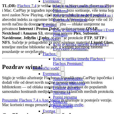
Evermusic
TL;DR:
Flacbox 7.4
je veliko izdanje za hi-res audio player za iPho
Koja je razlika između Evermusica i
i Mac. CarPlay je izgrađen ispočetka — brzo sortiranje, više tema boj
Flacboxa
novi zaslon Now Playing, cijeli red reprodukcije na prvi pogled i
Koja je razlika između Evermusicaa i
abecedni indeks za ogromne biblioteke. Ažuriranje dodaje više od 10
Evermusic Premiuma
novih načina da dosegnete svoju glazbu — oblake usmjerene na
Evertag
privatnost
Internxt
i
Proton Drive
, osobne servere
QNAP
,
Koja je razlika između Evertag i Ever
Nextcloud
i
Amazon S3
, streaming servere
Plex
,
Subsonic
,
Premium
Navidrome
,
Jellyfin
i
Emby
, te mrežne protokole
FTP
,
SFTP
i
Evervideo
NFS
. Sučelje je prilagođeno za novi Appleov materijal
Liquid Glass
,
Koja je razlika između Evervidea i
temeljne mrežne biblioteke su jače, a widgeti početnog zaslona
Evervideo Premiuma?
pouzdanije se osvježavaju.
Flacbox
Koja je razlika između Flacbox i
Flacbox Premium?
Pozdrav svima!
Korisnički vodič
Evermusic
Stiglo je veliko ažuriranje Flacboxa. Izgradili smo CarPlay ispočetka i
Audio reproduktor
dodali više od deset novih načina povezivanja s vašom lossless
Glazbena biblioteka
bibliotekom — od oblaka usmjerenih na privatnost do popularnih
Lokalne datoteke
samostalno hostiranih medijskih servera i klasičnih mrežnih protokola
Navigacija
Popisi pjesama
Preuzmite Flacbox 7.4 s App Storea
ili ažurirajte iz postojeće verzije.
Postavke
Mac korisnici mogu preuzeti
desktop verziju ovdje
.
Povezivanja
Evertag