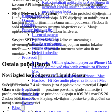
Kako instalirati aplikaciju iz App Storea ili
izvornu API integraciju. Najbolje se koristi unutar lokalne
aktivirati kupnju unutar aplikacije pomoću
mreže.
promotivnog koda
NFS (Network File System)
— de facto protokol dijeljenja na
Kontaktirajte nas
Linuxu i većini NAS uređaja. NFS dijeljenja su uobičajena u
O nama
kućnim laboratorijima i mrežama malih poduzeća; Flacbox ih
Podrška
sada montira i izravno streama bit-perfect zvuk. Manje
Pravne informacije
opterećenje od SMB-a na istom hardveru.
Licencni ugovor
Politika kolačića
Savjet:
SFTP je protokol koji želite za streaming s
Pravila o privatnosti
otvorenog interneta. FTP i NFS najbolji su unutar lokalne
Pravna obavijest
mreže — ne izlažite ih javnom internetu osim ako ih ne
Uvjeti i odredbe
omotate u VPN.
Proizvodi
Evermusic - Offline glazbeni player za iPhone i M
Ostala poboljšanja
Evertag - Uređivač glazbenih oznaka za iPhone i
Mac
Novi izgled koji odgovara Liquid Glassu
Evervideo - HD video player za iPhone i Mac
Flacbox - Hi-Res audio player za iPhone i Mac
Sučelje Flacboxa 7.4 ažurirano je za Appleov novi materijal
Liquid
Proizvodi
Glass
u cijeloj aplikaciji — prozirne površine, glađe animacije i
Evervideo
profinjene kontrole koje se prirodno uklapaju u iOS 26 i macOS 26.
Evermusic
Zaslon biblioteke, Now Playing, ekvilajzer i postavke prilagođeni su
Flacbox
novoj sistemskoj estetici.
Evertag
Blog