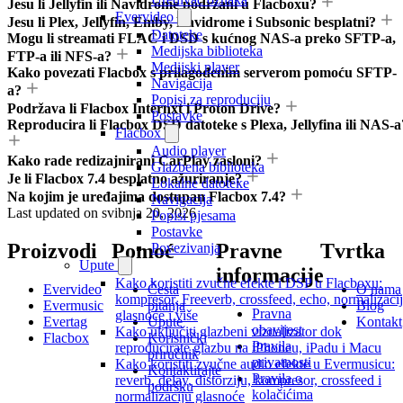
Jesu li Jellyfin ili Navidrome podržani u Flacboxu?
Evervideo
Jesu li Plex, Jellyfin, Emby, Navidrome i Subsonic besplatni?
Datoteke
Mogu li streamati FLAC i DSD s kućnog NAS-a preko SFTP-a,
Medijska biblioteka
FTP-a ili NFS-a?
Medijski player
Kako povezati Flacbox s prilagođenim serverom pomoću SFTP-
Navigacija
a?
Popisi za reproduciju
Podržava li Flacbox Internxt i Proton Drive?
Postavke
Reproducira li Flacbox DSD datoteke s Plexa, Jellyfina ili NAS-a
Flacbox
Audio player
Kako rade redizajnirani CarPlay zasloni?
Glazbena biblioteka
Je li Flacbox 7.4 besplatno ažuriranje?
Lokalne datoteke
Na kojim je uređajima dostupan Flacbox 7.4?
Navigacija
Last updated on
svibnja 20, 2026
Popisi pjesama
Postavke
Proizvodi
Pomoć
Pravne
Tvrtka
Povezivanja
Upute
informacije
Kako koristiti zvučne efekte i DSP u Flacboxu:
Evervideo
Česta
O nama
kompresor, Freeverb, crossfeed, echo, normalizaci
Evermusic
pitanja
Blog
Pravna
glasnoće i više
Evertag
Upute
Kontakt
obavijest
Kako uključiti glazbeni vizualizator dok
Flacbox
Korisnički
Pravila
reproducirate glazbu na iPhoneu, iPadu i Macu
priručnik
privatnosti
Kako koristiti zvučne audio efekte u Evermusicu:
Kontaktirajte
Pravila o
reverb, delay, distorziju, kompresor, crossfeed i
podršku
kolačićima
normalizaciju glasnoće