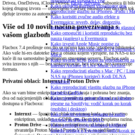
normalizacija glasnoće i više
Drivea, OneDrivea, iCloud Drivea,
Plexa
,
Jellyfina
, Subsonica ili bilo
Kako uključiti glazbeni vizualizator dok
kojeg drugog izvora — obnovljeno CarPlay iskustvo čini da cijeli tok
reproducirate glazbu na iPhoneu, iPadu i M
djeluje izvorno za automobil.
Kako koristiti zvučne audio efekte u
Evermusicu: reverb, delay, distorziju,
Više od 10 novih načina povezivanja s
kompresor, crossfeed i normalizaciju glasno
Kako omogućiti i koristiti reprodukciju bez
vašom glazbom
pauza (gapless) u Evermusicu
Kako izvesti Apple Music popise za
Flacbox 7.4 proširuje ono što se računa kao vaša ‘glazbena biblioteka’
reprodukciju i reproducirati ih u Evermusic 
Ako vaše hi-res datoteke žive u oblaku kojem vjerujete, na NAS-u k
Macu
kuće ili na samostalno hostiranom streaming serveru, Flacbox sada
Kako stvoriti M3U popis za reprodukciju za
svira izravno s njih — bez sinkronizacije, bez izvoza, bez konverzije
Internet Archive ili Live Music Archive
formata.
Kako reproducirati glazbu s Mac / PC / Linu
NAS na iPhoneu koristeći Kodi DLNA
Privatni oblaci: Internxt i Proton Drive
poslužitelj
Kako reproducirati vlastitu glazbu na iPhon
Ako su vam bitne enkripcija od kraja do kraja i pohrana bez znanja,
koristeći CarPlay
dva od najcjenjenijih oblaka usmjerenih na privatnost sada su izvorno
Kako promijeniti omote albuma za lokalne
dostupna u Flacboxu:
pjesme na Spotifyju: vodič korak po korak
(mobilni i desktop)
Internxt
— španjolski oblak otvorenog koda, post-kvantno
Kako urediti tekstove pjesama za audio
enkriptiran, usklađen s GDPR-om. Dostupna besplatna razina.
datoteke na iPhone ili MAC
Proton Drive
— pohrana enkriptirana od kraja do kraja od
Kako prenijeti svoju glazbenu knjižnicu
stvaratelja Proton Maila i Proton VPN-a, sa sjedištem u
između uređaja u Evermusic: vodič korak p