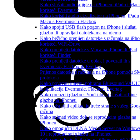
Kako slušati audioknjige na iPhoneu, iPadu i Mac
koristeći Evermusic
Kako koristiti audio ekvalizator na iPhoneu, iPadu 
Macu s Evermusic i Flacbox
Kako spojiti USB flash pogon na iPhone i slušati
glazbu ili upravljati datotekama na njemu
Kako bežično prenijeti datoteke s računala na iPh
koristeći WiFi-Drive
Kako prenijeti datoteke s Maca na iPhone ili iPad
koristeći Finder
Kako prenijeti datoteke u oblak i povezati ih s
Evermusic, Flacbox ili Evertag
Prijenos datoteka s računala na iPhone pomoću 
protokola
Kako povezati internu pohranu Bluesound VAUL
iz aplikacija Evermusic, Flacbox, Evertag
Kako preuzeti glazbu s YouTubea i slušati offline
glazbu na iPhoneu
Kako odspojiti aplikaciju treće strane s vašeg Goo
računa
Kako snimati video dok se reproducira glazba na
iPhoneu
Kako omogućiti DLNA Media Server na Window
10 i reproducirati glazbu na iPhoneu
Kako reproducirati glazbu na iPhoneu s WD My