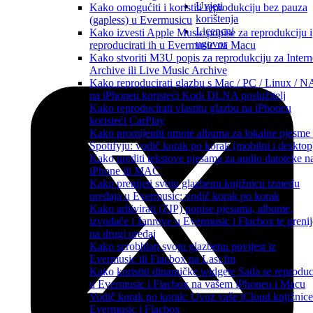
Uvjeti
Kako omogućiti i koristiti reprodukciju bez pauza
korištenja
(gapless) u Evermusicu
Licencni
Kako izvesti Apple Music popise za reprodukciju i
ugovor
reproducirati ih u Evermusic na Macu
Kako stvoriti M3U popis za reprodukciju za Intern
Archive ili Live Music Archive
Kako reproducirati glazbu s Mac / PC / Linux / 
na iPhoneu koristeći Kodi DLNA poslužitelj
Kako reproducirati vlastitu glazbu na iPhoneu
koristeći CarPlay
Kako promijeniti omote albuma za lokalne pjesme
Spotifyju: vodič korak po korak (mobilni i desktop
Kako urediti tekstove pjesama za audio datoteke n
iPhone ili MAC
Kako prenijeti svoju glazbenu knjižnicu između
uređaja u Evermusic: vodič korak po korak
Kako arhivirati (ZIP) popise pjesama, albume,
izvođače i žanrove u Evermusic i Flacbox te prenij
na drugi uređaj
Kako scrobblati svoju glazbenu povijest iz
Evermusic ili Flacbox na Last.fm
Kako koristiti dinamičke widgete Sada se reproduc
u Evermusic i Flacbox na vašem iPhoneu i Macu
Vodič korak po korak: Uvoz vaše iCloud knjižnice
Evermusic i Flacbox