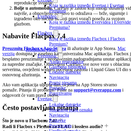
reprodukcije svugdje.
Koja je razlika između Evertag i Evertag
Bolje u automobilu.
CarPlay je zaslon koji mnogi slušatelji vi
Premium
najviše, a obnovljeno iskustvo to odražava — brže, sigurnije i
Evervideo
izgrađeno oko načina na koji pravi vozači posežu za svojom
Koja je razlika između Evervidea i Evervid
glazbom.
Premiuma?
Flacbox
Nabavite Flacbox 7.4
Koja je razlika između Flacbox i Flacbox
Premium?
Preuzmite Flacbox s App Storea
ili ažurirajte iz App Storea.
Mac
Korisnički vodič
verzija
dostupna je zasebno kao univerzalna Mac aplikacija. Flacbox 
Evermusic
besplatno preuzimanje s neobaveznim nadogradnjama unutar aplikaci
Audio reproduktor
za napredne značajke. Obnovljeni CarPlay, sve nove veze s oblacima 
Glazbena biblioteka
serverima, osvježeni widgeti početnog zaslona i Liquid Glass UI dio 
Lokalne datoteke
osnovnog ažuriranja.
Navigacija
Popisi pjesama
Ako vam aplikacija uljepša dan, ocjena na App Storeu stvarno
Postavke
pomaže. Pitanja ili problemi? Pišite na
support@everappz.com
i
Povezivanja
odgovorit će vam prava osoba.
Evertag
Lokalne datoteke
Često postavljana pitanja
Mapiranja polja oznaka
Navigacija
Postavke
Što je novo u Flacboxu 7.4?
Povezivanja
Radi li Flacbox s Plexom za FLAC i lossless audio?
Uređivač oznaka