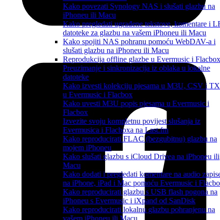
Kako povezati Synology NAS i slušati glazbu na
iPhoneu ili Macu
Kako pregledati ugrađene tekstove, komentare i 
datoteke za glazbu na vašem iPhoneu ili Macu
Kako spojiti NAS pohranu pomoću WebDAV-a i
slušati glazbu na iPhoneu ili Macu
Reprodukcija offline glazbe u Evermusic i Flacbox
Preuzimanje i sinkronizacija iz oblaka u lokalne
datoteke
Kako izvesti kolekciju pjesama u M3U, CSV i T
u Evermusic i Flacbox
Kako uvesti M3U popis pjesama u Evermusic i
Flacbox
Izvezite svoju kompletnu povijest slušanja iz
Evermusica i Flacboxa na Last.fm
Kako reproducirati FLAC (bezgubitnu) glazbu na
mojem iPhoneu
Kako slušati glazbu s iCloud Drivea na iPhoneu ili
Macu
Kako dodati i pregledati komentare na audio zapis
na iPhone, iPad i Mac pomoću Evermusic i Flacb
Kako reproducirati glazbu s USB flash pogona na
iPhoneu s Evermusic i iXpand od SanDisk
Kako reproducirati lokalnu glazbu pohranjenu na
vašem iPhoneu ili Macu