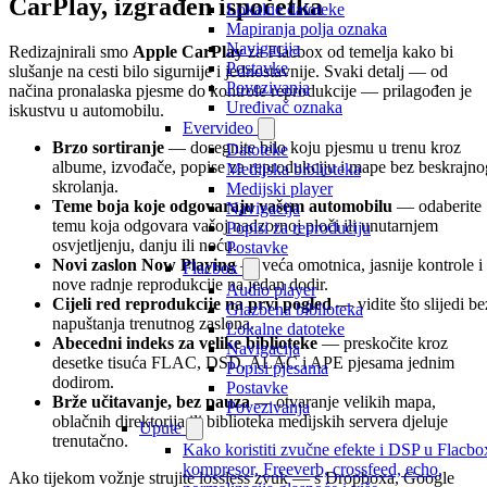
CarPlay, izgrađen ispočetka
Lokalne datoteke
Mapiranja polja oznaka
Navigacija
Redizajnirali smo
Apple CarPlay
za Flacbox od temelja kako bi
Postavke
slušanje na cesti bilo sigurnije i jednostavnije. Svaki detalj — od
Povezivanja
načina pronalaska pjesme do kontrole reprodukcije — prilagođen je
Uređivač oznaka
iskustvu u automobilu.
Evervideo
Brzo sortiranje
— dosegnite bilo koju pjesmu u trenu kroz
Datoteke
albume, izvođače, popise za reprodukciju i mape bez beskrajno
Medijska biblioteka
skrolanja.
Medijski player
Teme boja koje odgovaraju vašem automobilu
— odaberite
Navigacija
temu koja odgovara vašoj nadzornoj ploči ili unutarnjem
Popisi za reproduciju
osvjetljenju, danju ili noću.
Postavke
Novi zaslon Now Playing
— veća omotnica, jasnije kontrole i
Flacbox
nove radnje reprodukcije na jedan dodir.
Audio player
Cijeli red reprodukcije na prvi pogled
— vidite što slijedi be
Glazbena biblioteka
napuštanja trenutnog zaslona.
Lokalne datoteke
Abecedni indeks za velike biblioteke
— preskočite kroz
Navigacija
desetke tisuća FLAC, DSD, ALAC i APE pjesama jednim
Popisi pjesama
dodirom.
Postavke
Brže učitavanje, bez pauza
— otvaranje velikih mapa,
Povezivanja
oblačnih direktorija ili biblioteka medijskih servera djeluje
Upute
trenutačno.
Kako koristiti zvučne efekte i DSP u Flacbo
kompresor, Freeverb, crossfeed, echo,
Ako tijekom vožnje strujite lossless zvuk — s Dropboxa, Google