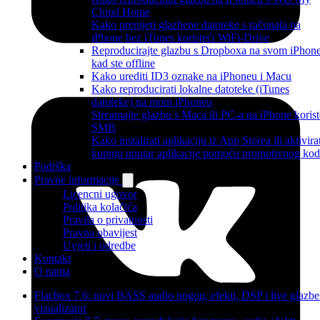
Cloud Home
Kako prenijeti glazbene datoteke s računala na
iPhone bez iTunes koristeći WiFi-Drive
Reproducirajte glazbu s Dropboxa na svom iPhon
kad ste offline
Kako urediti ID3 oznake na iPhoneu i Macu
Kako reproducirati lokalne datoteke (iTunes
datoteke) na mom iPhoneu
Streamajte glazbu s Maca ili PC-a na iPhone korist
SMB
Kako instalirati aplikaciju iz App Storea ili aktivira
kupnju unutar aplikacije pomoću promotivnog ko
Podrška
Pravne informacije
Licencni ugovor
Politika kolačića
Pravila o privatnosti
Pravna obavijest
Uvjeti i odredbe
Kontakt
O nama
Flacbox 7.6: novi BASS audio pogon, efekti, DSP i live glazbe
vizualizator