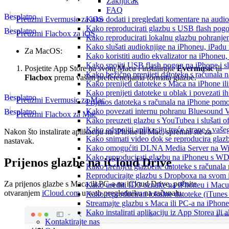
Zaključak
FAQ
Besplatno
Preuzmi Evermusic za iOS
Kako dodati i pregledati komentare na audi
Kako reproducirati glazbu s USB flash pog
Besplatno
Preuzmi Flacbox za iOS
Kako reproducirati lokalnu glazbu pohranje
Kako slušati audioknjige na iPhoneu, iPadu
Za MacOS:
Kako koristiti audio ekvalizator na iPhoneu
Kako spojiti USB flash pogon na iPhone i slu
Posjetite App Store na svom Macu i instalirajte
Evermusic
ili
Kako bežično prenijeti datoteke s računala 
Flacbox
prema vašim preferencijama formata glazbe.
Kako prenijeti datoteke s Maca na iPhone ili
Kako prenijeti datoteke u oblak i povezati i
Besplatno
Preuzmi Evermusic za Mac
Prijenos datoteka s računala na iPhone po
Kako povezati internu pohranu Bluesound V
Besplatno
Preuzmi Flacbox za Mac
Kako preuzeti glazbu s YouTubea i slušati o
Kako odspojiti aplikaciju treće strane s vaš
Nakon što instalirate aplikaciju na iPhone ili Mac, spremni ste za
Kako snimati video dok se reproducira glaz
nastavak.
Kako omogućiti DLNA Media Server na Wind
Kako reproducirati glazbu na iPhoneu s 
Prijenos glazbe na iCloud Drive
Kako prenijeti glazbene datoteke s računala
Reproducirajte glazbu s Dropboxa na svom i
Za prijenos glazbe s Maca ili PC-a na iCloud Drive, počnite
Kako urediti ID3 oznake na iPhoneu i Macu
otvaranjem
iCloud.com
u web pregledniku na računalu.
Kako reproducirati lokalne datoteke (iTune
Streamajte glazbu s Maca ili PC-a na iPhon
Kako instalirati aplikaciju iz App Storea il
Kontaktirajte nas