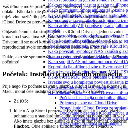
Kako reproducirati vlastitu glazbu na iPhon
Vaš iPhone može pristupiti cijeloj biblioteci pjesama pohranjenih u
Kako promijeniti omote albuma za lokalne pj
oblaku. Bilo da imate pažljivo organizirane popise pjesama ili
Kako urediti tekstove pjesama za audio dat
mješavinu različitih pjesama, ovaj vodič će vam pokazati kako koristit
Kako prenijeti svoju glazbenu knjižnicu iz
iCloud Drive za pretvaranje iPhonea u prijenosni glazbeni player.
Kako arhivirati (ZIP) popise pjesama, albume
uređaj
Objasnit ćemo kako strujiti glazbu s iCloud Drivea, s jednostavnim
Kako scrobblati svoju glazbenu povijest iz 
koracima i savjetima za glatki proces. Bilo da ste upoznati s iCloud
Kako koristiti dinamičke widgete Sada se r
Driveom ili ste novi korisnik, na kraju ovog vodiča znat ćete kako
Vodič korak po korak: Uvoz vaše iCloud knj
reproducirati svoje omiljene pjesme iz oblaka na iPhoneu.
Kako povezati Synology NAS i slušati glaz
Kako pregledati ugrađene tekstove, komenta
Dakle, ako ste spremni uživati u pogodnosti strujanja glazbe s iPhone
Kako spojiti NAS pohranu pomoću WebDAV-a
počnimo!
Reprodukcija offline glazbe u Evermusic i Fl
Kako izvesti kolekciju pjesama u M3U, CS
Početak: Instalacija potrebnih aplikacija
Kako uvesti M3U popis pjesama u Evermusi
Izvezite svoju kompletnu povijest slušanja 
Prije nego što počnete uživati u glazbi s iCloud Drivea na iPhoneu ili
Kako reproducirati FLAC (bezgubitnu) gla
Macu, morat ćete instalirati prave aplikacije. Evo koraka:
Kako slušati glazbu s iCloud Drivea na iPh
Početak: Instalacija potrebnih aplikaci
Za iOS:
Prijenos glazbe na iCloud Drive
Postavljanje iCloud Drivea za strujanj
Idite u App Store i preuzmite
Evermusic
ako je vaša glazba
Dodavanje pjesama s iCloud Drivea u
pohranjena u standardnim audio formatima poput mp3 ili wav.
Dodavanje pjesama s iCloud Drivea u
Ako imate glazbu bez gubitaka u dsd ili flac formatu, odaberite
Rješavanje problema sa strujanjem
Flacbox
. Obje aplikacije su dostupne za iOS i MacOS.