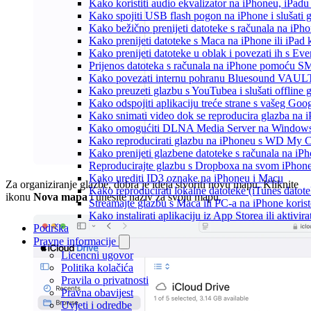
Kako koristiti audio ekvalizator na iPhoneu, iPadu
Kako spojiti USB flash pogon na iPhone i slušati g
Kako bežično prenijeti datoteke s računala na iPho
Kako prenijeti datoteke s Maca na iPhone ili iPad k
Kako prenijeti datoteke u oblak i povezati ih s Eve
Prijenos datoteka s računala na iPhone pomoću S
Kako povezati internu pohranu Bluesound VAULT-a
Kako preuzeti glazbu s YouTubea i slušati offline
Kako odspojiti aplikaciju treće strane s vašeg Goo
Kako snimati video dok se reproducira glazba na 
Kako omogućiti DLNA Media Server na Windows 10
Kako reproducirati glazbu na iPhoneu s WD My
Kako prenijeti glazbene datoteke s računala na iP
Reproducirajte glazbu s Dropboxa na svom iPhoneu
Kako urediti ID3 oznake na iPhoneu i Macu
Za organiziranje glazbe, dobra je ideja stvoriti novu mapu. Kliknite
Kako reproducirati lokalne datoteke (iTunes dato
ikonu
Nova mapa
i unesite naziv za svoju mapu.
Streamajte glazbu s Maca ili PC-a na iPhone kori
Kako instalirati aplikaciju iz App Storea ili aktiv
Podrška
Pravne informacije
Licencni ugovor
Politika kolačića
Pravila o privatnosti
Pravna obavijest
Uvjeti i odredbe