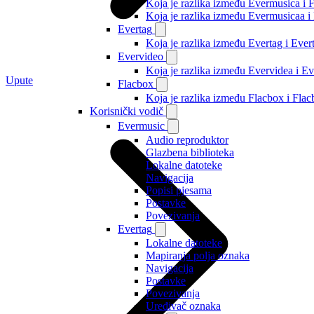
Koja je razlika između Evermusica i 
Koja je razlika između Evermusicaa 
Evertag
Koja je razlika između Evertag i Eve
Evervideo
Koja je razlika između Evervidea i 
Upute
Flacbox
Koja je razlika između Flacbox i Fl
Korisnički vodič
Evermusic
Audio reproduktor
Glazbena biblioteka
Lokalne datoteke
Navigacija
Popisi pjesama
Postavke
Povezivanja
Evertag
Lokalne datoteke
Mapiranja polja oznaka
Navigacija
Postavke
Povezivanja
Uređivač oznaka