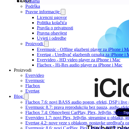
O nama
Podrška
Pravne informacije
Licencni ugovor
Politika kolačića
Pravila o privatnosti
Pravna obavijest
Uvjeti i odredbe
Proizvodi
Evermusic - Offline glazbeni player za iPhone i M
Evertag - Uređivač glazbenih oznaka za iPhone i 
Evervideo - HD video player za iPhone i Mac
Flacbox - Hi-Res audio player za iPhone i Mac
Proizvodi
Evervideo
Evermusic
Flacbox
Evertag
Blog
Flacbox 7.6: novi BASS audio pogon, efekti, DSP i live g
Evermusic 8.7: prava reprodukcija bez pauza, audio efekti
Flacbox 7.4: Obnovljeni CarPlay, Plex, Jellyfin, Subson
Evervideo 1.7: novi Plex, Jellyfin, streaming u oblaku, g
Evertag 4.2: nove veze s oblakom, postavke uređivača o
Evermusic 8.6: novi CarPlay, Plex, Jellyfin, SFTP i widg