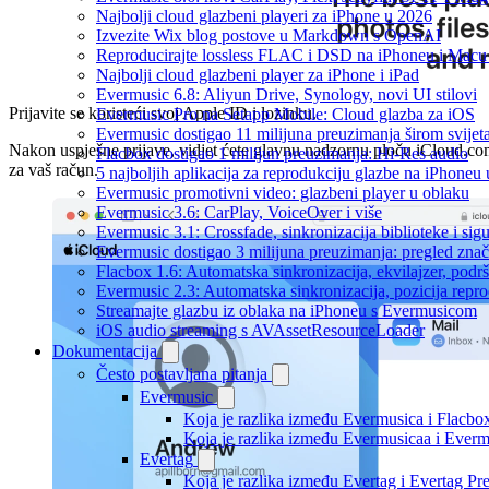
Najbolji cloud glazbeni playeri za iPhone u 2026
Izvezite Wix blog postove u Markdown s OpenAI
Reproducirajte lossless FLAC i DSD na iPhoneu i Macu
Najbolji cloud glazbeni player za iPhone i iPad
Evermusic 6.8: Aliyun Drive, Synology, novi UI stilovi
Prijavite se koristeći svoj Apple ID i lozinku.
Evermusic Pro na Setapp Mobile: Cloud glazba za iOS
Evermusic dostigao 11 milijuna preuzimanja širom svijet
Nakon uspješne prijave, vidjet ćete glavnu nadzornu ploču iCloud.c
Flacbox dostigao 1 milijun preuzimanja: Hi-Res audio
za vaš račun.
5 najboljih aplikacija za reprodukciju glazbe na iPhoneu
Evermusic promotivni video: glazbeni player u oblaku
Evermusic 3.6: CarPlay, VoiceOver i više
Evermusic 3.1: Crossfade, sinkronizacija biblioteke i sig
Evermusic dostigao 3 milijuna preuzimanja: pregled znač
Flacbox 1.6: Automatska sinkronizacija, ekvilajzer, po
Evermusic 2.3: Automatska sinkronizacija, pozicija repro
Streamajte glazbu iz oblaka na iPhoneu s Evermusicom
iOS audio streaming s AVAssetResourceLoader
Dokumentacija
Često postavljana pitanja
Evermusic
Koja je razlika između Evermusica i Flacbo
Koja je razlika između Evermusicaa i Ever
Evertag
Koja je razlika između Evertag i Evertag P