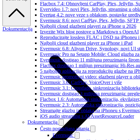
Flacbox 7.4: Obnovljeni CarPlay, Plex, Jellyfin,
Evervideo 1.7: novi Plex, Jellyfin, streaming u obl
Evertag 4.2: nove veze s oblakom, postavke uređi
Evermusic 8.6: novi CarPlay, Plex, Jellyfin, SFTP 
Najbolji cloud glazbeni playeri za iPhone u 2026
Dokumentacija
Izvezite Wix blog postove u Markdown s OpenAI
Reproducirajte lossless FLAC i DSD na iPhoneu 
Najbolji cloud glazbeni player za iPhone i iPad
Evermusic 6.8: Aliyun Drive, Synology, novi UI st
Evermusic Pro na Setapp Mobile: Cloud glazba za
Evermusic dostigao 11 milijuna preuzimanja širom 
Flacbox dostigao 1 milijun preuzimanja: Hi-Res a
5 najboljih aplikacija za reprodukciju glazbe na i
Evermusic promotivni video: glazbeni player u ob
Evermusic 3.6: CarPlay, VoiceOver i više
Evermusic 3.1: Crossfade, sinkronizacija bibliotek
Evermusic dostigao 3 milijuna preuzimanja: pregle
Flacbox 1.6: Automatska sinkronizacija, ekvilajz
Evermusic 2.3: Automatska sinkronizacija, pozicij
Streamajte glazbu iz oblaka na iPhoneu s Evermu
iOS audio streaming s AVAssetResourceLoader
Dokumentacija
Često postavljana pitanja
Evermusic