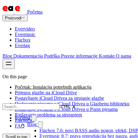
Početna
Proizvodi
Evervideo
Evermusic
Flacbox
Evertag
Blog
Dokumentacija
Podrška
Pravne informacije
Kontakt
O nama
On this page
Početak: Instalacija potrebnih aplikacija
Prijenos glazbe na iCloud Drive
Postavljanje iCloud Drivea za strujanje glazbe
Dodavanje pjesama s iCloud Drivea u Glazbenu biblioteku
CTRL K
Dodavanje pjesama s iCloud Drivea u Popis pjesama
Rješavanje problema sa strujanjem
Početna
Zaključak
Blog
FAQ
Flacbox 7.6: novi BASS audio pogon, efekti, DSP i
Evermusic 8.7: prava reprodukcija bez pauza, audio 
Scroll to top