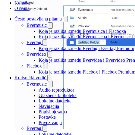
Kontakt
O nama
Često postavljana pitanja
Evermusic
Koja je razlika između Evermusica i Flacboxa
Koja je razlika između Evermusicaa i Evermusic 
Evertag
Koja je razlika između Evertag i Evertag Premium
Evervideo
Koja je razlika između Evervidea i Evervideo Pr
Flacbox
Koja je razlika između Flacbox i Flacbox Premiu
Korisnički vodič
Evermusic
Audio reproduktor
Glazbena biblioteka
Lokalne datoteke
Navigacija
Popisi pjesama
Postavke
Povezivanja
Evertag
Lokalne datoteke