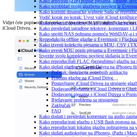
Kako arhivirati (ZIP) popise pjesama, albume, izvo
Kako scrobblati svoju glazbenu povijest iz Evermus
Kako koristiti dinamičke widgete Sada se reprodu
Vodič korak po korak: Uvoz vaše iCloud knjižnice
Vidjet ćete popis svih datoteka i mapa trenutno pohranjenih na vašem
Kako povezati Synology NAS i slušati glazbu na 
iCloud Driveu.
Kako pregledati ugrađene tekstove, komentare i L
Kako spojiti NAS pohranu pomoću WebDAV-a i slu
Reprodukcija offline glazbe u Evermusic i Flacbox:
Kako izvesti kolekciju pjesama u M3U, CSV i TX
Kako uvesti M3U popis pjesama u Evermusic i Fl
Izvezite svoju kompletnu povijest slušanja iz Ever
Kako reproducirati FLAC (bezgubitnu) glazbu na
Kako slušati glazbu s iCloud Drivea na iPhoneu il
Početak: Instalacija potrebnih aplikacija
Prijenos glazbe na iCloud Drive
Postavljanje iCloud Drivea za strujanje glaz
Dodavanje pjesama s iCloud Drivea u Glazb
Dodavanje pjesama s iCloud Drivea u Popis
Rješavanje problema sa strujanjem
Zaključak
FAQ
Kako dodati i pregledati komentare na audio zapi
Kako reproducirati glazbu s USB flash pogona na
Kako reproducirati lokalnu glazbu pohranjenu na 
Kako slušati audioknjige na iPhoneu, iPadu i Mac