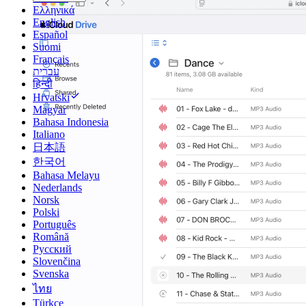
Ελληνικά
English
Español
Suomi
Français
עברית
हिन्दी
Hrvatski
Magyar
Bahasa Indonesia
Italiano
日本語
한국어
Bahasa Melayu
Nederlands
Norsk
Polski
Português
Română
Русский
Slovenčina
Svenska
ไทย
Türkçe