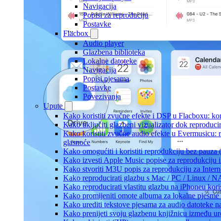
Navigacija
Popisi za reproduciju
Postavke
Flacbox
Audio player
Glazbena biblioteka
Lokalne datoteke
Navigacija
Popisi pjesama
Postavke
Povezivanja
Upute
Kako koristiti zvučne efekte i DSP u Flacboxu: kom
Kako uključiti glazbeni vizualizator dok reproduc
Kako koristiti zvučne audio efekte u Evermusicu: re
glasnoće
Kako omogućiti i koristiti reprodukciju bez pauza
Kako izvesti Apple Music popise za reprodukciju i
Kako stvoriti M3U popis za reprodukciju za Intern
Kako reproducirati glazbu s Mac / PC / Linux / N
Kako reproducirati vlastitu glazbu na iPhoneu kori
Kako promijeniti omote albuma za lokalne pjesme n
Kako urediti tekstove pjesama za audio datoteke 
Kako prenijeti svoju glazbenu knjižnicu između u