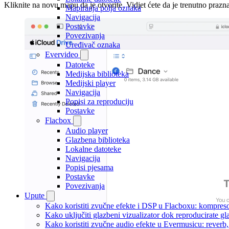
Kliknite na novu mapu da je otvorite. Vidjet ćete da je trenutno prazna
Mapiranja polja oznaka
Navigacija
Postavke
Povezivanja
Uređivač oznaka
Evervideo
Datoteke
Medijska biblioteka
Medijski player
Navigacija
Popisi za reproduciju
Postavke
Flacbox
Audio player
Glazbena biblioteka
Lokalne datoteke
Navigacija
Popisi pjesama
Postavke
Povezivanja
Upute
Kako koristiti zvučne efekte i DSP u Flacboxu: kompresor
Kako uključiti glazbeni vizualizator dok reproducirate g
Kako koristiti zvučne audio efekte u Evermusicu: reverb, 