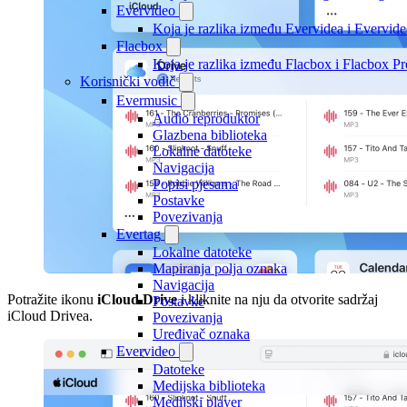
Evervideo
Koja je razlika između Evervidea i Evervi
Flacbox
Koja je razlika između Flacbox i Flacbox 
Korisnički vodič
Evermusic
Audio reproduktor
Glazbena biblioteka
Lokalne datoteke
Navigacija
Popisi pjesama
Postavke
Povezivanja
Evertag
Lokalne datoteke
Mapiranja polja oznaka
Navigacija
Potražite ikonu
iCloud Drive
i kliknite na nju da otvorite sadržaj
Postavke
iCloud Drivea.
Povezivanja
Uređivač oznaka
Evervideo
Datoteke
Medijska biblioteka
Medijski player