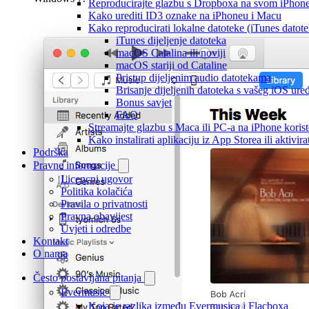
Reproducirajte glazbu s Dropboxa na svom iPhoneu
Kako urediti ID3 oznake na iPhoneu i Macu
Kako reproducirati lokalne datoteke (iTunes dato
iTunes dijeljenje datoteka
macOS Catalina ili noviji
macOS stariji od Cataline
Pristup dijeljenim audio datotekama
Brisanje dijeljenih datoteka s vašeg iOS ure
Bonus savjet
FAQ
Streamajte glazbu s Maca ili PC-a na iPhone kori
Kako instalirati aplikaciju iz App Storea ili aktiv
Podrška
Pravne informacije
Licencni ugovor
Politika kolačića
Pravila o privatnosti
Pravna obavijest
Uvjeti i odredbe
Kontakt
O nama
Često postavljana pitanja
Evermusic
Koja je razlika između Evermusica i Flacboxa