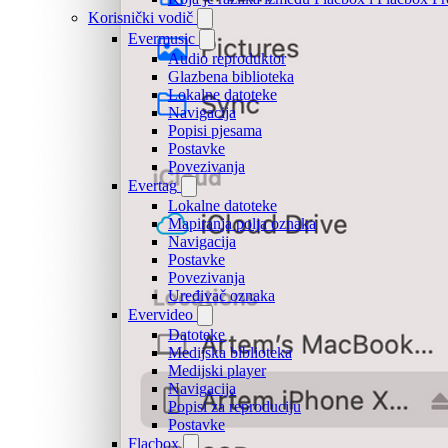
Korisnički vodič
Evermusic
Audio reproduktor
Glazbena biblioteka
Lokalne datoteke
Navigacija
Popisi pjesama
Postavke
Povezivanja
Evertag
Lokalne datoteke
Mapiranja polja oznaka
Navigacija
Postavke
Povezivanja
Uređivač oznaka
Evervideo
Datoteke
Medijska biblioteka
Medijski player
Navigacija
Popisi za reproduciju
Postavke
Flacbox