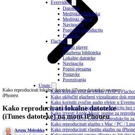
Evervideo
Datoteke
Medijska biblioteka
Medijski player
Navigacija
Popisi za reproduciju
Postavke
Flacbox
Audio player
Glazbena biblioteka
Lokalne datoteke
Navigacija
Popisi pjesama
Postavke
Povezivanja
Upute
Kako reproducirati lokalne datoteke (iTunes datoteke) na mom
Kako koristiti zvučne efekte i DSP u Flacbox
iPhoneu
Kako uključiti glazbeni vizualizator dok re
Kako koristiti zvučne audio efekte u Evermus
Kako reproducirati lokalne datoteke
Kako omogućiti i koristiti reprodukciju bez
Kako izvesti Apple Music popise za reprodu
(iTunes datoteke) na mom iPhoneu
Kako stvoriti M3U popis za reprodukciju za 
Kako reproducirati glazbu s Mac / PC / Lin
Kako reproducirati vlastitu glazbu na iPhon
Artem Meleshko
Kako promijeniti omote albuma za lokalne pj