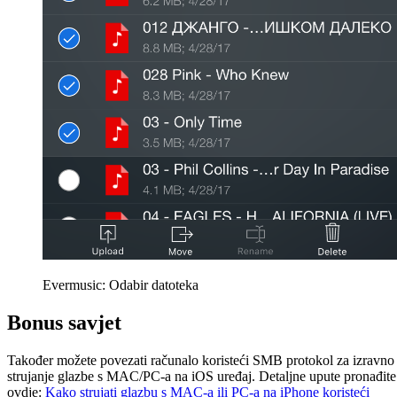
Evermusic: Odabir datoteka
Bonus savjet
Također možete povezati računalo koristeći SMB protokol za izravno
strujanje glazbe s MAC/PC-a na iOS uređaj. Detaljne upute pronađite
ovdje:
Kako strujati glazbu s MAC-a ili PC-a na iPhone koristeći