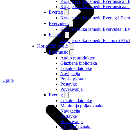
Koja je razlika između Evermusica i 
Koja je razlika između Evermusicaa 
Evertag
Koja je razlika između Evertag i Eve
Evervideo
Koja je razlika između Evervidea i 
Flacbox
Koja je razlika između Flacbox i Fl
Korisnički vodič
Evermusic
Audio reproduktor
Glazbena biblioteka
Lokalne datoteke
Navigacija
Popisi pjesama
Upute
Postavke
Povezivanja
Evertag
Lokalne datoteke
Mapiranja polja oznaka
Navigacija
Postavke
Povezivanja
Uređivač oznaka