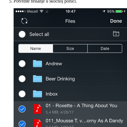
Potvrdite brisanje u skočnoj poruci.