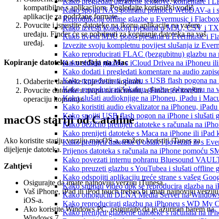
Kako pregledati ugrađene tekstove, komentare i L
kompatibilne s aplikacijom. Pogledajte korisnički vodič
Kako spojiti NAS pohranu pomoću WebDAV-a i slu
aplikacije za podržane formate.
Reprodukcija offline glazbe u Evermusic i Flacbox:
Povucite i ispustite datoteke na ikonu aplikacije na vašem
Kako izvesti kolekciju pjesama u M3U, CSV i TX
uređaju. Finder će se pobrinuti za kopiranje datoteka na vaš
Kako uvesti M3U popis pjesama u Evermusic i Fl
uređaj.
Izvezite svoju kompletnu povijest slušanja iz Ever
Kako reproducirati FLAC (bezgubitnu) glazbu na
Kopiranje datoteka s uređaja na Mac
Kako slušati glazbu s iCloud Drivea na iPhoneu il
Kako dodati i pregledati komentare na audio zapi
Kako reproducirati glazbu s USB flash pogona na
Odaberite datoteke koje želite kopirati.
Kako reproducirati lokalnu glazbu pohranjenu na 
Povucite datoteke u mapu na računalu, a Finder će izvršiti
Kako slušati audioknjige na iPhoneu, iPadu i Mac
operaciju kopiranja.
Kako koristiti audio ekvalizator na iPhoneu, iPadu
Kako spojiti USB flash pogon na iPhone i slušati g
macOS stariji od Cataline
Kako bežično prenijeti datoteke s računala na iPho
Kako prenijeti datoteke s Maca na iPhone ili iPad k
Ako koristite stariju verziju macOS-a, možete koristiti iTunes za
Kako prenijeti datoteke u oblak i povezati ih s Eve
dijeljenje datoteka.
Prijenos datoteka s računala na iPhone pomoću S
Kako povezati internu pohranu Bluesound VAULT-a
Zahtjevi
Kako preuzeti glazbu s YouTubea i slušati offline
Kako odspojiti aplikaciju treće strane s vašeg Goo
Osigurajte da imate najnoviju verziju iTunesa.
Kako snimati video dok se reproducira glazba na 
Vaš iPhone, iPad ili iPod touch trebao bi imati najnoviju verziju
Kako omogućiti DLNA Media Server na Windows 10
iOS-a.
Kako reproducirati glazbu na iPhoneu s WD My
Ako koristite Windows PC, osigurajte da je ažuriran barem na
Kako prenijeti glazbene datoteke s računala na iP
Windows 7.