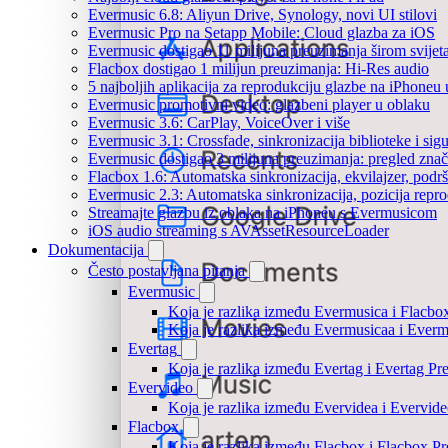
Evermusic 6.8: Aliyun Drive, Synology, novi UI stilovi
Evermusic Pro na Setapp Mobile: Cloud glazba za iOS
Evermusic dostigao 11 milijuna preuzimanja širom svijet
Flacbox dostigao 1 milijun preuzimanja: Hi-Res audio
5 najboljih aplikacija za reprodukciju glazbe na iPhoneu
Evermusic promotivni video: glazbeni player u oblaku
Evermusic 3.6: CarPlay, VoiceOver i više
Evermusic 3.1: Crossfade, sinkronizacija biblioteke i sig
Evermusic dostigao 3 milijuna preuzimanja: pregled znač
Flacbox 1.6: Automatska sinkronizacija, ekvilajzer, po
Evermusic 2.3: Automatska sinkronizacija, pozicija repro
Streamajte glazbu iz oblaka na iPhoneu s Evermusicom
iOS audio streaming s AVAssetResourceLoader
Dokumentacija
Često postavljana pitanja
Evermusic
Koja je razlika između Evermusica i Flacbo
Koja je razlika između Evermusicaa i Ever
Evertag
Koja je razlika između Evertag i Evertag P
Evervideo
Koja je razlika između Evervidea i Evervi
Flacbox
Koja je razlika između Flacbox i Flacbox 