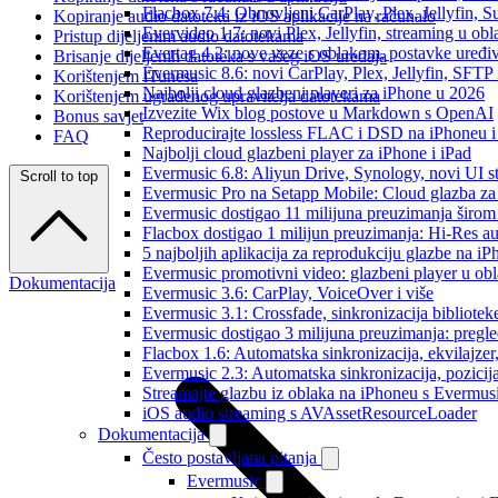
Flacbox 7.4: Obnovljeni CarPlay, Plex, Jellyfin,
Kopiranje audio datoteka iz iOS aplikacije na računalo
Evervideo 1.7: novi Plex, Jellyfin, streaming u obl
Pristup dijeljenim audio datotekama
Evertag 4.2: nove veze s oblakom, postavke uređi
Brisanje dijeljenih datoteka s vašeg iOS uređaja
Evermusic 8.6: novi CarPlay, Plex, Jellyfin, SFTP 
Korištenjem iTunesa
Najbolji cloud glazbeni playeri za iPhone u 2026
Korištenjem ugrađenog upravitelja datotekama
Izvezite Wix blog postove u Markdown s OpenAI
Bonus savjet
Reproducirajte lossless FLAC i DSD na iPhoneu 
FAQ
Najbolji cloud glazbeni player za iPhone i iPad
Evermusic 6.8: Aliyun Drive, Synology, novi UI st
Scroll to top
Evermusic Pro na Setapp Mobile: Cloud glazba za
Evermusic dostigao 11 milijuna preuzimanja širom 
Flacbox dostigao 1 milijun preuzimanja: Hi-Res a
5 najboljih aplikacija za reprodukciju glazbe na i
Evermusic promotivni video: glazbeni player u ob
Dokumentacija
Evermusic 3.6: CarPlay, VoiceOver i više
Evermusic 3.1: Crossfade, sinkronizacija bibliotek
Evermusic dostigao 3 milijuna preuzimanja: pregle
Flacbox 1.6: Automatska sinkronizacija, ekvilajz
Evermusic 2.3: Automatska sinkronizacija, pozicij
Streamajte glazbu iz oblaka na iPhoneu s Evermu
iOS audio streaming s AVAssetResourceLoader
Dokumentacija
Često postavljana pitanja
Evermusic