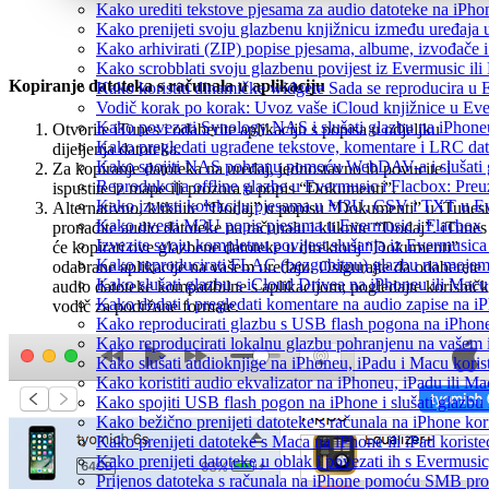
Kako urediti tekstove pjesama za audio datoteke na iPh
Kako prenijeti svoju glazbenu knjižnicu između uređaja
Kako arhivirati (ZIP) popise pjesama, albume, izvođače i
Kako scrobblati svoju glazbenu povijest iz Evermusic ili
Kopiranje datoteka s računala u aplikaciju
Kako koristiti dinamičke widgete Sada se reproducira u
Vodič korak po korak: Uvoz vaše iCloud knjižnice u Eve
Kako povezati Synology NAS i slušati glazbu na iPhone
Otvorite iTunes i odaberite aplikaciju s popisa u odjeljku
Kako pregledati ugrađene tekstove, komentare i LRC dat
dijeljenja datoteka.
Kako spojiti NAS pohranu pomoću WebDAV-a i slušati g
Za kopiranje datoteka na uređaj, jednostavno ih povucite i
Reprodukcija offline glazbe u Evermusic i Flacbox: Preuz
ispustite iz mape ili prozora u popis “Dokumenti”.
Kako izvesti kolekciju pjesama u M3U, CSV i TXT u Ev
Alternativno, kliknite “Dodaj” u popisu “Dokumenti” u iTunes
Kako uvesti M3U popis pjesama u Evermusic i Flacbox
pronađite audio datoteke na računalu i kliknite “Dodaj”. iTunes
Izvezite svoju kompletnu povijest slušanja iz Evermusica
će kopirati ove glazbene datoteke u direktorij “Dokumenti”
Kako reproducirati FLAC (bezgubitnu) glazbu na moje
odabrane aplikacije na vašem uređaju. Osigurajte da odaberete
Kako slušati glazbu s iCloud Drivea na iPhoneu ili Macu
audio datoteke kompatibilne s aplikacijom; pogledajte korisničk
Kako dodati i pregledati komentare na audio zapise na 
vodič za podržane formate.
Kako reproducirati glazbu s USB flash pogona na iPhon
Kako reproducirati lokalnu glazbu pohranjenu na vašem 
Kako slušati audioknjige na iPhoneu, iPadu i Macu koris
Kako koristiti audio ekvalizator na iPhoneu, iPadu ili M
Kako spojiti USB flash pogon na iPhone i slušati glazbu 
Kako bežično prenijeti datoteke s računala na iPhone kor
Kako prenijeti datoteke s Maca na iPhone ili iPad koriste
Kako prenijeti datoteke u oblak i povezati ih s Evermusic
Prijenos datoteka s računala na iPhone pomoću SMB pro