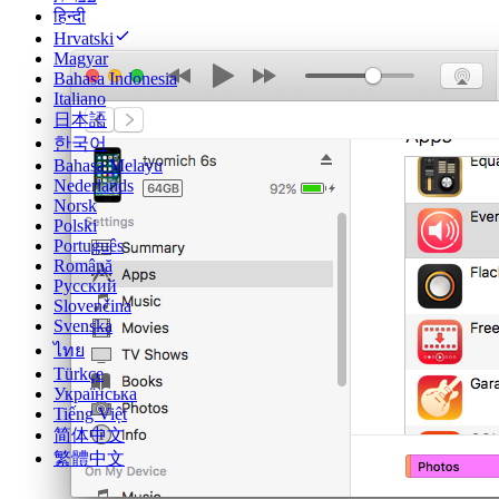
हिन्दी
Hrvatski
Magyar
Bahasa Indonesia
Italiano
日本語
한국어
Bahasa Melayu
Nederlands
Norsk
Polski
Português
Română
Русский
Slovenčina
Svenska
ไทย
Türkçe
Українська
Tiếng Việt
简体中文
繁體中文