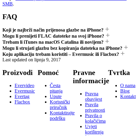
SMB
.
FAQ
Koji je najbrži način prijenosa glazbe na iPhone?
Mogu li prenijeti FLAC datoteke na svoj iPhone?
Trebam li iTunes na macOS Catalina ili novijem?
Mogu li strujati glazbu bez kopiranja datoteka na iPhone?
Koju aplikaciju trebam koristiti – Evermusic ili Flacbox?
Last updated on
lipnja 9, 2017
Proizvodi
Pomoć
Pravne
Tvrtka
informacije
Evervideo
Česta
O nama
Evermusic
pitanja
Blog
Pravna
Evertag
Upute
Kontakt
obavijest
Flacbox
Korisnički
Pravila
priručnik
privatnosti
Kontaktirajte
Pravila o
podršku
kolačićima
Uvjeti
korištenja