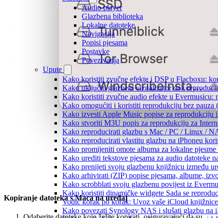
Audio player
Glazbena biblioteka
Lokalne datoteke
Navigacija
Popisi pjesama
Postavke
Povezivanja
Upute
Kako koristiti zvučne efekte i DSP u Flacboxu: kom
Kako uključiti glazbeni vizualizator dok reproduc
Kako koristiti zvučne audio efekte u Evermusicu: re
Kako omogućiti i koristiti reprodukciju bez pauza
Kako izvesti Apple Music popise za reprodukciju i
Kako stvoriti M3U popis za reprodukciju za Intern
Kako reproducirati glazbu s Mac / PC / Linux / N
Kako reproducirati vlastitu glazbu na iPhoneu kori
Kako promijeniti omote albuma za lokalne pjesme n
Kako urediti tekstove pjesama za audio datoteke 
Kako prenijeti svoju glazbenu knjižnicu između u
Kako arhivirati (ZIP) popise pjesama, albume, izvo
Kako scrobblati svoju glazbenu povijest iz Evermus
Kako koristiti dinamičke widgete Sada se reprodu
Kopiranje datoteka s Maca na uređaj
Vodič korak po korak: Uvoz vaše iCloud knjižnice
Kako povezati Synology NAS i slušati glazbu na 
Odaberite datoteke koje želite kopirati, osiguravajući da su