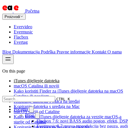
Početna
Proizvodi
Evervideo
Evermusic
Flacbox
Evertag
Blog
Dokumentacija
Podrška
Pravne informacije
Kontakt
O nama
On this page
iTunes dijeljenje datoteka
macOS Catalina ili noviji
Kako koristiti Finder za iTunes dijeljenje datoteka na macOS
Catalina ili novijem
CTRL K
Kopiranje datoteka s Maca na uređaj
Kopiranje datoteka s uređaja na Mac
Početna
macOS stariji od Cataline
Blog
Kako koristiti iTunes dijeljenje datoteka za verzije macOS-a
Flacbox 7.6: novi BASS audio pogon, efekti, DSP i
starije od Cataline
Evermusic 8.7: prava reprodukcija bez pauza, audio 
Kopiranje datoteka s računala u aplikaciju