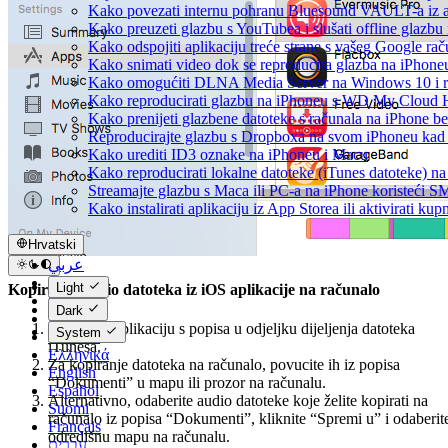
Kako povezati internu pohranu Bluesound VAULT-a iz ap
Kako preuzeti glazbu s YouTubea i slušati offline glazbu
Kako odspojiti aplikaciju treće strane s vašeg Google ra
Kako snimati video dok se reproducira glazba na iPhone
Kako omogućiti DLNA Media Server na Windows 10 i re
Kako reproducirati glazbu na iPhoneu s WD My Cloud
Kako prenijeti glazbene datoteke s računala na iPhone be
Reproducirajte glazbu s Dropboxa na svom iPhoneu kad s
Kako urediti ID3 oznake na iPhoneu i Macu
Kako reproducirati lokalne datoteke (iTunes datoteke) 
Streamajte glazbu s Maca ili PC-a na iPhone koristeći 
Kako instalirati aplikaciju iz App Storea ili aktivirati 
Hrvatski
عربي
Català
Light
Kopiranje audio datoteka iz iOS aplikacije na računalo
Čeština
Dark
Dansk
Odaberite aplikaciju s popisa u odjeljku dijeljenja datoteka
System
Deutsch
iTunesa.
Ελληνικά
Za kopiranje datoteka na računalo, povucite ih iz popisa
English
“Dokumenti” u mapu ili prozor na računalu.
Español
Alternativno, odaberite audio datoteke koje želite kopirati na
Suomi
računalo iz popisa “Dokumenti”, kliknite “Spremi u” i odaberit
Français
odredišnu mapu na računalu.
עברית