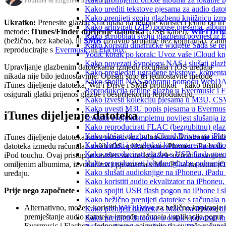
Founder & Engineer at Everappz
Kako urediti tekstove pjesama za audio dat
Kako prenijeti svoju glazbenu knjižnicu iz
Ukratko:
Prenesite glazbu s računala na iPhone koristeći jednu od tri
Kako arhivirati (ZIP) popise pjesama, albume
metode:
iTunes/Finder dijeljenje datoteka
(USB kabel),
WiFi Driv
Kako scrobblati svoju glazbenu povijest iz 
(bežično, bez kabela), ili
SMB
(izravno strujanje bez kopiranja). Zati
Kako koristiti dinamičke widgete Sada se r
reproducirajte s
Evermusic
ili
Flacbox
.
Vodič korak po korak: Uvoz vaše iCloud knj
Kako povezati Synology NAS i slušati glaz
Upravljanje glazbenim datotekama između računala i iOS uređaja
Kako pregledati ugrađene tekstove, komenta
nikada nije bilo jednostavnije. Opisali smo tri jednostavne metode –
Kako spojiti NAS pohranu pomoću WebDAV-a
iTunes dijeljenje datoteka, WiFi Drive i SMB protokol – kako bismo
Reprodukcija offline glazbe u Evermusic i Fl
osigurali glatki prijenos glazbe i besprijekornu reprodukciju.
Kako izvesti kolekciju pjesama u M3U, CS
Kako uvesti M3U popis pjesama u Evermusi
iTunes dijeljenje datoteka
Izvezite svoju kompletnu povijest slušanja 
Kako reproducirati FLAC (bezgubitnu) gla
Kako slušati glazbu s iCloud Drivea na iPh
iTunes dijeljenje datoteka omogućuje vam jednostavno kopiranje aud
Kako dodati i pregledati komentare na audi
datoteka između računala i vaših iOS aplikacija na iPhoneu, iPadu ili
Kako reproducirati glazbu s USB flash pog
iPod touchu. Ovaj pristup je savršen za one koji žele uživati u svojim
Kako reproducirati lokalnu glazbu pohranje
omiljenim albumima, izvođačima i pjesmama s Mac/PC-a na svom i
Kako slušati audioknjige na iPhoneu, iPadu
uređaju.
Kako koristiti audio ekvalizator na iPhoneu
Prije nego započnete
Kako spojiti USB flash pogon na iPhone i slu
Kako bežično prenijeti datoteke s računala 
Alternativno, možete koristiti
WiFi Drive
za bežično kopiranje i
Kako prenijeti datoteke s Maca na iPhone ili
premještanje audio datoteka između računala i aplikacija poput
Kako prenijeti datoteke u oblak i povezati i
Evermusic i Flacbox. Jednostavno osigurajte da su vaše računa