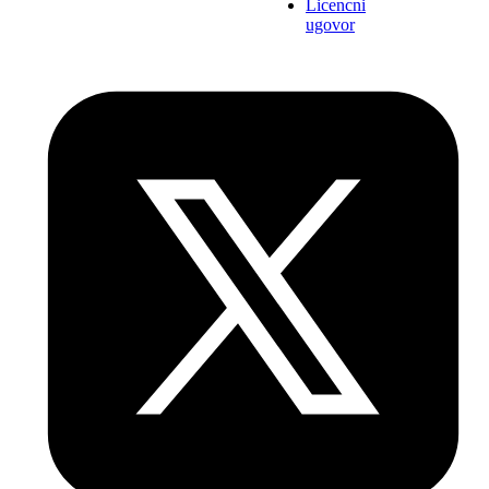
Licencni
ugovor