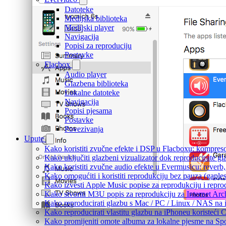
Datoteke
Medijska biblioteka
Medijski player
Navigacija
Popisi za reproduciju
Postavke
Flacbox
Audio player
Glazbena biblioteka
Lokalne datoteke
Navigacija
Popisi pjesama
Postavke
Povezivanja
Upute
Kako koristiti zvučne efekte i DSP u Flacboxu: kompresor
Kako uključiti glazbeni vizualizator dok reproducirate g
Kako koristiti zvučne audio efekte u Evermusicu: reverb, 
Kako omogućiti i koristiti reprodukciju bez pauza (gapl
Kako izvesti Apple Music popise za reprodukciju i repro
Kako stvoriti M3U popis za reprodukciju za Internet Arc
Kako reproducirati glazbu s Mac / PC / Linux / NAS na 
Kako reproducirati vlastitu glazbu na iPhoneu koristeći 
Kako promijeniti omote albuma za lokalne pjesme na Spot