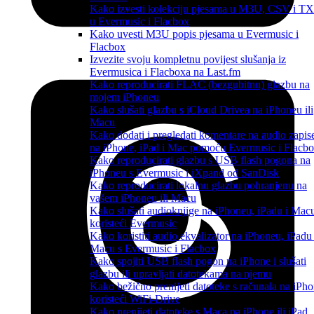
Kako izvesti kolekciju pjesama u M3U, CSV i T
u Evermusic i Flacbox
Kako uvesti M3U popis pjesama u Evermusic i
Flacbox
Izvezite svoju kompletnu povijest slušanja iz
Evermusica i Flacboxa na Last.fm
Kako reproducirati FLAC (bezgubitnu) glazbu na
mojem iPhoneu
Kako slušati glazbu s iCloud Drivea na iPhoneu ili
Macu
Kako dodati i pregledati komentare na audio zapis
na iPhone, iPad i Mac pomoću Evermusic i Flacb
Kako reproducirati glazbu s USB flash pogona na
iPhoneu s Evermusic i iXpand od SanDisk
Kako reproducirati lokalnu glazbu pohranjenu na
vašem iPhoneu ili Macu
Kako slušati audioknjige na iPhoneu, iPadu i Mac
koristeći Evermusic
Kako koristiti audio ekvalizator na iPhoneu, iPadu 
Macu s Evermusic i Flacbox
Kako spojiti USB flash pogon na iPhone i slušati
glazbu ili upravljati datotekama na njemu
Kako bežično prenijeti datoteke s računala na iPh
koristeći WiFi-Drive
Kako prenijeti datoteke s Maca na iPhone ili iPad