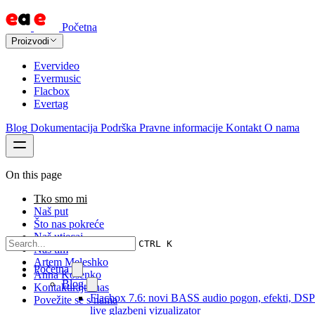
Početna
Proizvodi
Evervideo
Evermusic
Flacbox
Evertag
Blog
Dokumentacija
Podrška
Pravne informacije
Kontakt
O nama
On this page
Tko smo mi
Naš put
Što nas pokreće
Naš utjecaj
CTRL K
Naš tim
Artem Meleshko
Početna
Anna Kosenko
Blog
Kontaktirajte nas
Flacbox 7.6: novi BASS audio pogon, efekti, DSP
Povežite se s nama
live glazbeni vizualizator