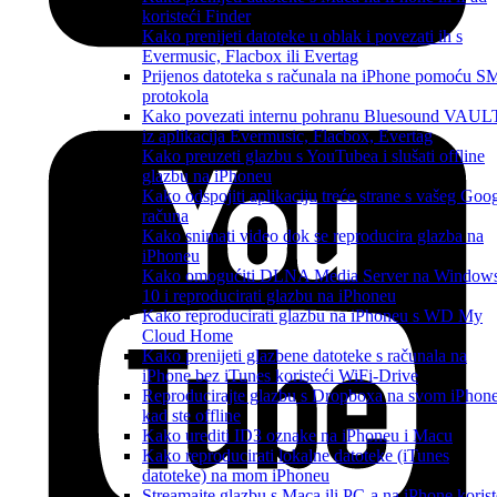
koristeći Finder
Kako prenijeti datoteke u oblak i povezati ih s
Evermusic, Flacbox ili Evertag
Prijenos datoteka s računala na iPhone pomoću 
protokola
Kako povezati internu pohranu Bluesound VAUL
iz aplikacija Evermusic, Flacbox, Evertag
Kako preuzeti glazbu s YouTubea i slušati offline
glazbu na iPhoneu
Kako odspojiti aplikaciju treće strane s vašeg Goo
računa
Kako snimati video dok se reproducira glazba na
iPhoneu
Kako omogućiti DLNA Media Server na Window
10 i reproducirati glazbu na iPhoneu
Kako reproducirati glazbu na iPhoneu s WD My
Cloud Home
Kako prenijeti glazbene datoteke s računala na
iPhone bez iTunes koristeći WiFi-Drive
Reproducirajte glazbu s Dropboxa na svom iPhon
kad ste offline
Kako urediti ID3 oznake na iPhoneu i Macu
Kako reproducirati lokalne datoteke (iTunes
datoteke) na mom iPhoneu
Streamajte glazbu s Maca ili PC-a na iPhone korist