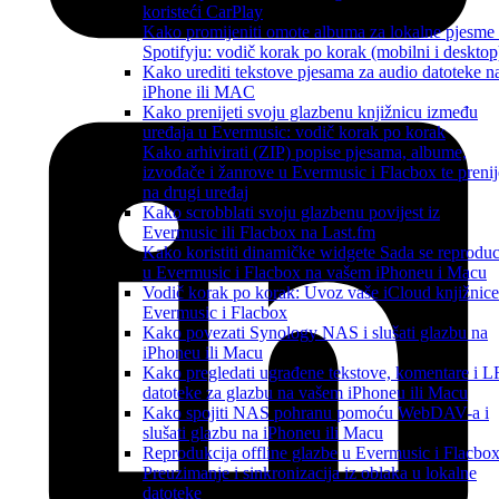
koristeći CarPlay
Kako promijeniti omote albuma za lokalne pjesme
Spotifyju: vodič korak po korak (mobilni i desktop
Kako urediti tekstove pjesama za audio datoteke n
iPhone ili MAC
Kako prenijeti svoju glazbenu knjižnicu između
uređaja u Evermusic: vodič korak po korak
Kako arhivirati (ZIP) popise pjesama, albume,
izvođače i žanrove u Evermusic i Flacbox te prenij
na drugi uređaj
Kako scrobblati svoju glazbenu povijest iz
Evermusic ili Flacbox na Last.fm
Kako koristiti dinamičke widgete Sada se reproduc
u Evermusic i Flacbox na vašem iPhoneu i Macu
Vodič korak po korak: Uvoz vaše iCloud knjižnice
Evermusic i Flacbox
Kako povezati Synology NAS i slušati glazbu na
iPhoneu ili Macu
Kako pregledati ugrađene tekstove, komentare i 
datoteke za glazbu na vašem iPhoneu ili Macu
Kako spojiti NAS pohranu pomoću WebDAV-a i
slušati glazbu na iPhoneu ili Macu
Reprodukcija offline glazbe u Evermusic i Flacbox
Preuzimanje i sinkronizacija iz oblaka u lokalne
datoteke