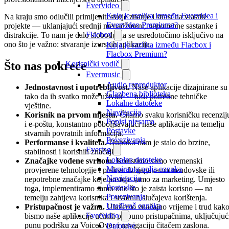
Evervideo
Koja je razlika između Evervidea i
Na kraju smo odlučili primijeniti svoje znanje i strast na vlastite
Evervideo Premiuma?
projekte — uklanjajući srednji menadžment, nepotrebne sastanke i
Flacbox
distrakcije. To nam je dalo slobodu da se usredotočimo isključivo na
ono što je važno: stvaranje izvrsnih aplikacija.
Koja je razlika između Flacbox i
Flacbox Premium?
Što nas pokreće
Korisnički vodič
Evermusic
Audio reproduktor
Jednostavnost i upotrebljivost.
Naše aplikacije dizajnirane su
Glazbena biblioteka
tako da ih svatko može uživati — nisu potrebne tehničke
Lokalne datoteke
vještine.
Navigacija
Korisnik na prvom mjestu.
Čitamo svaku korisničku recenzij
Popisi pjesama
i e-poštu, konstantno poboljšavajući naše aplikacije na temelju
Postavke
stvarnih povratnih informacija.
Povezivanja
Performanse i kvaliteta.
Duboko nam je stalo do brzine,
Evertag
stabilnosti i korisnih značajki.
Lokalne datoteke
Značajke vođene svrhom.
Koristimo samo vremenski
Mapiranja polja oznaka
provjerene tehnologije i prakse. Izbjegavamo trendovske ili
Navigacija
nepotrebne značajke koje postoje samo za marketing. Umjesto
Postavke
toga, implementiramo samo ono što je zaista korisno — na
Povezivanja
temelju zahtjeva korisnika i stvarnih slučajeva korištenja.
Uređivač oznaka
Pristupačnost je važna.
Ulažemo značajno vrijeme i trud kak
Evervideo
bismo naše aplikacije učinili potpuno pristupačnima, uključujuć
punu podršku za VoiceOver i navigaciju čitačem zaslona.
Datoteke