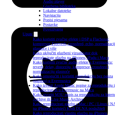
Audio player
Glazbena biblioteka
Lokalne datoteke
Navigacija
Popisi pjesama
Postavke
Povezivanja
Upute
Kako koristiti zvučne efekte i DSP u Flacboxu:
kompresor, Freeverb, crossfeed, echo, normalizaci
glasnoće i više
Kako uključiti glazbeni vizualizator dok
reproducirate glazbu na iPhoneu, iPadu i Macu
Kako koristiti zvučne audio efekte u Evermusicu:
reverb, delay, distorziju, kompresor, crossfeed i
normalizaciju glasnoće
Kako omogućiti i koristiti reprodukciju bez pauza
(gapless) u Evermusicu
Kako izvesti Apple Music popise za reprodukciju i
reproducirati ih u Evermusic na Macu
Kako stvoriti M3U popis za reprodukciju za Intern
Archive ili Live Music Archive
Kako reproducirati glazbu s Mac / PC / Linux / 
na iPhoneu koristeći Kodi DLNA poslužitelj
Kako reproducirati vlastitu glazbu na iPhoneu