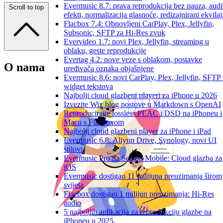
Evermusic 8.7: prava reprodukcija bez pauza, aud
Scroll to top
efekti, normalizacija glasnoće, redizajnirani ekvilaj
Flacbox 7.4: Obnovljeni CarPlay, Plex, Jellyfin,
Subsonic, SFTP za Hi-Res zvuk
Evervideo 1.7: novi Plex, Jellyfin, streaming u
oblaku, geste reprodukcije
Evertag 4.2: nove veze s oblakom, postavke
O nama
uređivača oznaka objašnjene
Evermusic 8.6: novi CarPlay, Plex, Jellyfin, SFTP 
widget tekstova
Najbolji cloud glazbeni playeri za iPhone u 2026
Izvezite Wix blog postove u Markdown s OpenAI
Reproducirajte lossless FLAC i DSD na iPhoneu i
Macu s Flacboxom
Najbolji cloud glazbeni player za iPhone i iPad
Evermusic 6.8: Aliyun Drive, Synology, novi UI
stilovi
Evermusic Pro na Setapp Mobile: Cloud glazba za
iOS
Evermusic dostigao 11 milijuna preuzimanja širom
svijeta
Flacbox dostigao 1 milijun preuzimanja: Hi-Res
audio
5 najboljih aplikacija za reprodukciju glazbe na
iPhoneu u 2025.