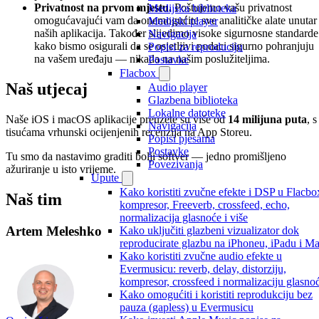
Privatnost na prvom mjestu.
Poštujemo vašu privatnost
Medijska biblioteka
omogućavajući vam da onemogućite sve analitičke alate unutar
Medijski player
naših aplikacija. Također slijedimo visoke sigurnosne standarde
Navigacija
kako bismo osigurali da se osjetljivi podaci sigurno pohranjuju
Popisi za reproduciju
na vašem uređaju — nikada na našim poslužiteljima.
Postavke
Flacbox
Naš utjecaj
Audio player
Glazbena biblioteka
Lokalne datoteke
Naše iOS i macOS aplikacije preuzete su više od
14 milijuna puta
, s
Navigacija
tisućama vrhunski ocijenjenih recenzija na App Storeu.
Popisi pjesama
Postavke
Tu smo da nastavimo graditi bolji softver — jedno promišljeno
Povezivanja
ažuriranje u isto vrijeme.
Upute
Kako koristiti zvučne efekte i DSP u Flacbo
Naš tim
kompresor, Freeverb, crossfeed, echo,
normalizacija glasnoće i više
Artem Meleshko
Kako uključiti glazbeni vizualizator dok
reproducirate glazbu na iPhoneu, iPadu i M
Kako koristiti zvučne audio efekte u
Evermusicu: reverb, delay, distorziju,
kompresor, crossfeed i normalizaciju glasno
Kako omogućiti i koristiti reprodukciju bez
pauza (gapless) u Evermusicu