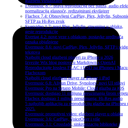
glazbeni vizualizator
Evermusic 8.7: prava reprodukcija bez pauza, audio efekt
normalizacija glasnoće, redizajnirani ekvilajzer
Flacbox 7.4: Obnovljeni CarPlay, Plex, Jellyfin, Subsoni
SFTP za Hi-Res zvuk
Evervideo 1.7: novi Plex, Jellyfin, streaming u oblaku,
geste reprodukcije
Evertag 4.2: nove veze s oblakom, postavke uređivača
oznaka objašnjene
Evermusic 8.6: novi CarPlay, Plex, Jellyfin, SFTP i widg
tekstova
Najbolji cloud glazbeni playeri za iPhone u 2026
Izvezite Wix blog postove u Markdown s OpenAI
Reproducirajte lossless FLAC i DSD na iPhoneu i Macu
Flacboxom
Najbolji cloud glazbeni player za iPhone i iPad
Evermusic 6.8: Aliyun Drive, Synology, novi UI stilovi
Evermusic Pro na Setapp Mobile: Cloud glazba za iOS
Evermusic dostigao 11 milijuna preuzimanja širom svijet
Flacbox dostigao 1 milijun preuzimanja: Hi-Res audio
5 najboljih aplikacija za reprodukciju glazbe na iPhoneu 
2025.
Evermusic promotivni video: glazbeni player u oblaku
Evermusic 3.6: CarPlay, VoiceOver i više
Evermusic 3.1: Crossfade, sinkronizacija biblioteke i