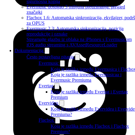
sigurnosna kopija
Evermusic dostigao 3 milijuna preuzimanja: pregled
značajki
Flacbox 1.6: Automatska sinkronizacija, ekvilajzer, podr
za OPUS
Evermusic 2.3: Automatska sinkronizacija, pozicija
reprodukcije i oznake
Streamajte glazbu iz oblaka na iPhoneu s Evermusicom
iOS audio streaming s AVAssetResourceLoader
Dokumentacija
Često postavljana pitanja
Evermusic
Koja je razlika između Evermusica i Flacbo
Koja je razlika između Evermusicaa i
Evermusic Premiuma
Evertag
Koja je razlika između Evertag i Evertag
Premium
Evervideo
Koja je razlika između Evervidea i Evervid
Premiuma?
Flacbox
Koja je razlika između Flacbox i Flacbox
Premium?