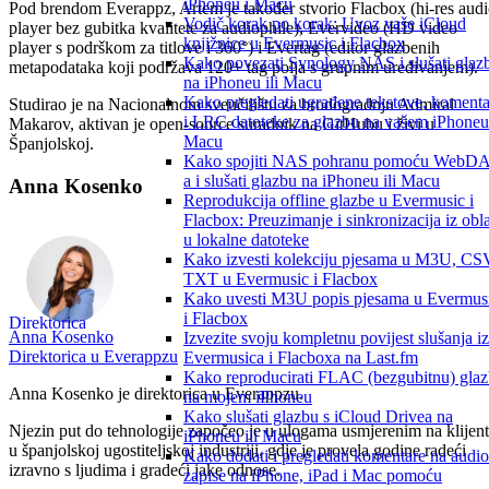
iPhoneu i Macu
Pod brendom Everappz, Artem je također stvorio Flacbox (hi-res aud
Vodič korak po korak: Uvoz vaše iCloud
player bez gubitka kvalitete za audiophile), Evervideo (HD video
knjižnice u Evermusic i Flacbox
player s podrškom za titlove i 360°) i Evertag (editor glazbenih
Kako povezati Synology NAS i slušati glaz
metapodataka koji podržava 120+ tag polja s grupnim uređivanjem).
na iPhoneu ili Macu
Kako pregledati ugrađene tekstove, komenta
Studirao je na Nacionalnom sveučilištu za brodogradnju Admiral
i LRC datoteke za glazbu na vašem iPhoneu 
Makarov, aktivan je open-source suradnik na GitHubu i živi u
Macu
Španjolskoj.
Kako spojiti NAS pohranu pomoću WebD
a i slušati glazbu na iPhoneu ili Macu
Anna Kosenko
Reprodukcija offline glazbe u Evermusic i
Flacbox: Preuzimanje i sinkronizacija iz obl
u lokalne datoteke
Kako izvesti kolekciju pjesama u M3U, CS
TXT u Evermusic i Flacbox
Kako uvesti M3U popis pjesama u Evermus
i Flacbox
Direktorica
Anna Kosenko
Izvezite svoju kompletnu povijest slušanja iz
Direktorica u Everappzu
Evermusica i Flacboxa na Last.fm
Kako reproducirati FLAC (bezgubitnu) gla
Anna Kosenko je direktorica u Everappzu.
na mojem iPhoneu
Kako slušati glazbu s iCloud Drivea na
Njezin put do tehnologije započeo je u ulogama usmjerenim na klijen
iPhoneu ili Macu
u španjolskoj ugostiteljskoj industriji, gdje je provela godine radeći
Kako dodati i pregledati komentare na audio
izravno s ljudima i gradeći jake odnose.
zapise na iPhone, iPad i Mac pomoću