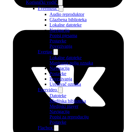
Korisnički vodič
Evermusic
Audio reproduktor
Glazbena biblioteka
Lokalne datoteke
Navigacija
Popisi pjesama
Postavke
Povezivanja
Evertag
Lokalne datoteke
Mapiranja polja oznaka
Navigacija
Postavke
Povezivanja
Uređivač oznaka
Evervideo
Datoteke
Medijska biblioteka
Medijski player
Navigacija
Popisi za reproduciju
Postavke
Flacbox