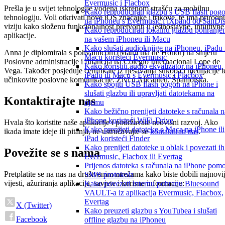
Evermusic i Flacbox
Prešla je u svijet tehnologije vođena iskrenom strašću za mobilnu
Kako reproducirati glazbu s USB flash pog
tehnologiju. Voli otkrivati nove iOS značajke i trikove, te ima prirodn
na iPhoneu s Evermusic i iXpand od SanDi
viziju kako složenu funkcionalnost pretvoriti u jednostavne, intuitivne
Kako reproducirati lokalnu glazbu pohranje
aplikacije.
na vašem iPhoneu ili Macu
Kako slušati audioknjige na iPhoneu, iPadu 
Anna je diplomirala s pohvalnicom (Matrícula de Honor) na smjeru
Macu koristeći Evermusic
Poslovne administracije i financija na Colegio Internacional Lope de
Kako koristiti audio ekvalizator na iPhoneu,
Vega. Također posjeduje certifikate iz rješavanja sukoba i medijacije t
iPadu ili Macu s Evermusic i Flacbox
učinkovite poslovne komunikacije. Živi u Alicanteu, Španjolska.
Kako spojiti USB flash pogon na iPhone i
slušati glazbu ili upravljati datotekama na
Kontaktirajte nas
njemu
Kako bežično prenijeti datoteke s računala n
iPhone koristeći WiFi-Drive
Hvala što koristite naše aplikacije i podržavate neovisni razvoj. Ako
Kako prenijeti datoteke s Maca na iPhone ili
ikada imate ideje ili pitanja, ne ustručavajte se
kontaktirati nas
.
iPad koristeći Finder
Kako prenijeti datoteke u oblak i povezati ih
Povežite se s nama
Evermusic, Flacbox ili Evertag
Prijenos datoteka s računala na iPhone pom
Pretplatite se na nas na društvenim mrežama kako biste dobili najnovi
SMB protokola
vijesti, ažuriranja aplikacija, savjete i korisne informacije:
Kako povezati internu pohranu Bluesound
VAULT-a iz aplikacija Evermusic, Flacbox,
Evertag
X (Twitter)
Kako preuzeti glazbu s YouTubea i slušati
Facebook
offline glazbu na iPhoneu