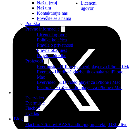
Naš utjecaj
Licencni
Naš tim
ugovor
Kontaktirajte nas
Povežite se s nama
Podrška
Pravne informacije
Licencni ugovor
Politika kolačića
Pravila o privatnosti
Pravna obavijest
Uvjeti i odredbe
Proizvodi
Evermusic - Offline glazbeni player za iPhone i M
Evertag - Uređivač glazbenih oznaka za iPhone i
Mac
Evervideo - HD video player za iPhone i Mac
Flacbox - Hi-Res audio player za iPhone i Mac
Proizvodi
Evervideo
Evermusic
Flacbox
Evertag
Blog
Flacbox 7.6: novi BASS audio pogon, efekti, DSP i live