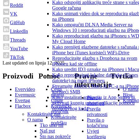
Kako odspojiti aplikaciju treće strane s vaše
Reddit
Google računa
Kako snimati video dok se reproducira glaz
VK
na iPhoneu
GitHub
Kako omogućiti DLNA Media Server na
Windows 10 i reproducirati glazbu na iPhon
LinkedIn
Kako reproducirati glazbu na iPhoneu s W
Threads
My Cloud Home
Kako prenijeti glazbene datoteke s računala
YouTube
iPhone bez iTunes koristeći WiFi-Drive
TikTok
Reproducirajte glazbu s Dropboxa na svom
Last updated on
lipnja 12, 2025
iPhoneu kad ste offline
Kako urediti ID3 oznake na iPhoneu i Macu
Proizvodi
Pomoć
Pravne
Tvrtka
Kako reproducirati lokalne datoteke (iTunes
datoteke) na mom iPhoneu
informacije
Streamajte glazbu s Maca ili PC-a na iPhone
Evervideo
Česta
O nama
koristeći SMB
Evermusic
pitanja
Blog
Kako instalirati aplikaciju iz App Storea ili
Pravna
Evertag
Upute
Kontakt
aktivirati kupnju unutar aplikacije pomoću
obavijest
Flacbox
Korisnički
promotivnog koda
Pravila
priručnik
Kontaktirajte nas
privatnosti
Kontaktirajte
O nama
Pravila o
podršku
Tko smo mi
kolačićima
Naš put
Uvjeti
Što nas pokreće
korištenja