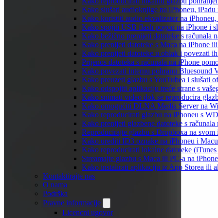
Kako reproducirati lokalnu glazbu pohranje
Kako slušati audioknjige na iPhoneu, iPadu
Kako koristiti audio ekvalizator na iPhoneu
Kako spojiti USB flash pogon na iPhone i slu
Kako bežično prenijeti datoteke s računala 
Kako prenijeti datoteke s Maca na iPhone ili
Kako prenijeti datoteke u oblak i povezati i
Prijenos datoteka s računala na iPhone po
Kako povezati internu pohranu Bluesound V
Kako preuzeti glazbu s YouTubea i slušati o
Kako odspojiti aplikaciju treće strane s vaš
Kako snimati video dok se reproducira glaz
Kako omogućiti DLNA Media Server na Wind
Kako reproducirati glazbu na iPhoneu s 
Kako prenijeti glazbene datoteke s računala
Reproducirajte glazbu s Dropboxa na svom i
Kako urediti ID3 oznake na iPhoneu i Macu
Kako reproducirati lokalne datoteke (iTune
Streamajte glazbu s Maca ili PC-a na iPhon
Kako instalirati aplikaciju iz App Storea il
Kontaktirajte nas
O nama
Podrška
Pravne informacije
Licencni ugovor