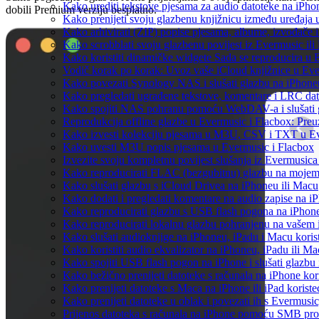
Kako urediti tekstove pjesama za audio datoteke na iPh
dobili Premium verziju besplatno.
Kako prenijeti svoju glazbenu knjižnicu između uređaja
Kako arhivirati (ZIP) popise pjesama, albume, izvođače i
Kako scrobblati svoju glazbenu povijest iz Evermusic ili
Kako koristiti dinamičke widgete Sada se reproducira u
Vodič korak po korak: Uvoz vaše iCloud knjižnice u Eve
Kako povezati Synology NAS i slušati glazbu na iPhone
Kako pregledati ugrađene tekstove, komentare i LRC dat
Kako spojiti NAS pohranu pomoću WebDAV-a i slušati g
Reprodukcija offline glazbe u Evermusic i Flacbox: Preuz
Kako izvesti kolekciju pjesama u M3U, CSV i TXT u Ev
Kako uvesti M3U popis pjesama u Evermusic i Flacbox
Izvezite svoju kompletnu povijest slušanja iz Evermusica
Kako reproducirati FLAC (bezgubitnu) glazbu na moje
Kako slušati glazbu s iCloud Drivea na iPhoneu ili Macu
Kako dodati i pregledati komentare na audio zapise na 
Kako reproducirati glazbu s USB flash pogona na iPhon
Kako reproducirati lokalnu glazbu pohranjenu na vašem 
Kako slušati audioknjige na iPhoneu, iPadu i Macu koris
Kako koristiti audio ekvalizator na iPhoneu, iPadu ili M
Kako spojiti USB flash pogon na iPhone i slušati glazbu 
Kako bežično prenijeti datoteke s računala na iPhone kor
Kako prenijeti datoteke s Maca na iPhone ili iPad koriste
Kako prenijeti datoteke u oblak i povezati ih s Evermusic
Prijenos datoteka s računala na iPhone pomoću SMB pro