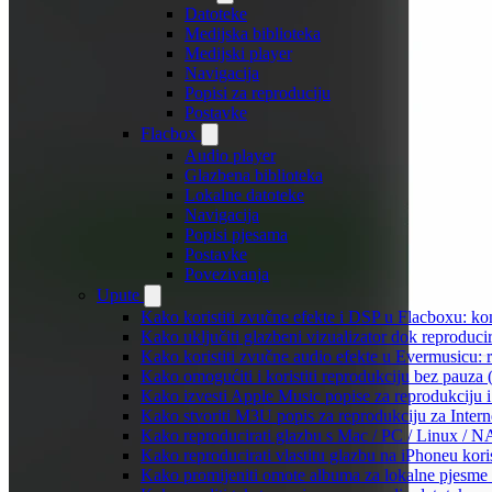
Datoteke
Medijska biblioteka
Medijski player
Navigacija
Popisi za reproduciju
Postavke
Flacbox
Audio player
Glazbena biblioteka
Lokalne datoteke
Navigacija
Popisi pjesama
Postavke
Povezivanja
Upute
Kako koristiti zvučne efekte i DSP u Flacboxu: kom
Kako uključiti glazbeni vizualizator dok reproduc
Kako koristiti zvučne audio efekte u Evermusicu: re
Kako omogućiti i koristiti reprodukciju bez pauza
Kako izvesti Apple Music popise za reprodukciju i
Kako stvoriti M3U popis za reprodukciju za Intern
Kako reproducirati glazbu s Mac / PC / Linux / N
Kako reproducirati vlastitu glazbu na iPhoneu kori
Kako promijeniti omote albuma za lokalne pjesme n