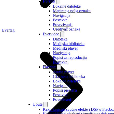
Evertag
Lokalne datoteke
Mapiranja polja oznaka
Navigacija
Postavke
Povezivanja
Uređivač oznaka
Evertag
Evervideo
Datoteke
Medijska biblioteka
Medijski player
Navigacija
Popisi za reproduciju
Postavke
Flacbox
Audio player
Glazbena biblioteka
Lokalne datoteke
Navigacija
Popisi pjesama
Postavke
Povezivanja
Upute
Kako koristiti zvučne efekte i DSP u Flacbox
Kako uključiti glazbeni vizualizator dok re