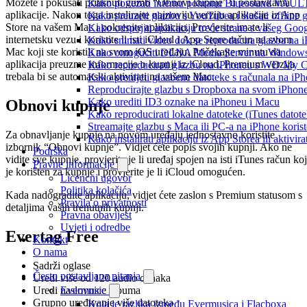
Možete i pokušati pritisnuti gumb “Obnovi kupnje” u postavkama
Kako povezati internu pohranu Bluesound VAULT-a
aplikacije. Nakon toga instalirajte najnoviju verziju aplikacije iz App
Kako preuzeti glazbu s YouTubea i slušati offline
Store na vašem Mac i pokrenite aplikaciju. Provjerite imate li
Kako odspojiti aplikaciju treće strane s vašeg Goo
internetsku vezu i koristite li isti iCloud i App Store račun na svom
Kako snimati video dok se reproducira glazba na 
Mac koji ste koristili na svom iOS uređaju. Pričekajte minutu da
Kako omogućiti DLNA Media Server na Windows 10
aplikacija preuzme informacije o kupnji iz iCloud. Premium verzija
Kako reproducirati glazbu na iPhoneu s WD My
trebala bi se automatski aktivirati na vašem Mac.
Kako prenijeti glazbene datoteke s računala na iP
Reproducirajte glazbu s Dropboxa na svom iPhoneu
Kako urediti ID3 oznake na iPhoneu i Macu
Obnovi kupnje
Kako reproducirati lokalne datoteke (iTunes dato
Streamajte glazbu s Maca ili PC-a na iPhone kori
Za obnavljanje kupnje na novom uređaju jednostavno koristite
Kako instalirati aplikaciju iz App Storea ili aktiv
izbornik “Obnovi kupnje”. Vidjet ćete popis svojih kupnji. Ako ne
Podrška
vidite sve kupnje, provjerite je li uređaj spojen na isti iTunes račun koj
Pravne informacije
je korišten za kupnje i provjerite je li iCloud omogućen.
Licencni ugovor
Politika kolačića
Kada nadogradite aplikaciju, vidjet ćete zaslon s Premium statusom s
Pravila o privatnosti
detaljima vaših trenutnih kupnji.
Pravna obavijest
Uvjeti i odredbe
Evertag Free
Kontakt
O nama
Sadrži oglase
Često postavljana pitanja
Uredi više od 120 audio oznaka
Evermusic
Uredi naslovnice albuma
Grupno uređivanje više datoteka
Koja je razlika između Evermusica i Flacboxa