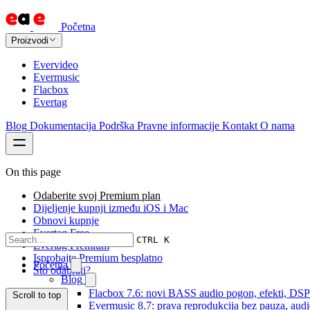
Početna
Proizvodi
Evervideo
Evermusic
Flacbox
Evertag
Blog
Dokumentacija
Podrška
Pravne informacije
Kontakt
O nama
On this page
Odaberite svoj Premium plan
Dijeljenje kupnji između iOS i Mac
Obnovi kupnje
Evertag Free
CTRL K
Evertag Premium
Isprobajte Premium besplatno
Početna
Što odabrati?
Blog
Flacbox 7.6: novi BASS audio pogon, efekti, DSP i
Scroll to top
Evermusic 8.7: prava reprodukcija bez pauza, audio 