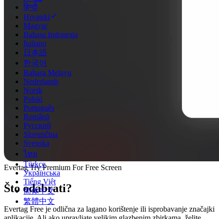
हिन्दी
Hrvatski
Magyar
Bahasa Indonesia
Italiano
日本語
한국어
Bahasa Melayu
Nederlands
Norsk
Polski
Português
Română
Русский
Slovenčina
Svenska
ไทย
Türkçe
Evertag Try Premium For Free Screen
Українська
Tiếng Việt
Što odabrati?
简体中文
繁體中文
Evertag Free je odlična za lagano korištenje ili isprobavanje značajki
aplikacije. Ali ako upravljate velikim glazbenim zbirkama, želite