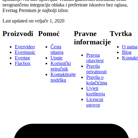
neograničenu integraciju oblaka i preferirate iskustvo bez oglasa,
Evertag Premium je najbolji izbor.
Last updated on
veljače 1, 2020
Proizvodi
Pomoć
Pravne
Tvrtka
informacije
Evervideo
Česta
O nama
Evermusic
pitanja
Blog
Pravna
Evertag
Upute
Kontakt
obavijest
Flacbox
Korisnički
Pravila
priručnik
privatnosti
Kontaktirajte
Pravila o
podršku
kolačićima
Uvjeti
korištenja
Licencni
ugovor