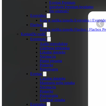
Evertag Premium
Isprobajte Premium besplatno
Što odabrati?
Evervideo
Koja je razlika između Evervidea i Evervi
Flacbox
Koja je razlika između Flacbox i Flacbox 
Korisnički vodič
Evermusic
Audio reproduktor
Glazbena biblioteka
Lokalne datoteke
Navigacija
Popisi pjesama
Postavke
Povezivanja
Evertag
Lokalne datoteke
Mapiranja polja oznaka
Navigacija
Postavke
Povezivanja
Uređivač oznaka
Evervideo