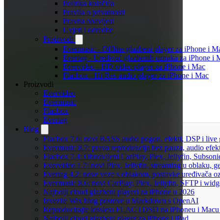
Politika kolačića
Pravila o privatnosti
Pravna obavijest
Uvjeti i odredbe
Proizvodi
Evermusic - Offline glazbeni player za iPhone i M
Evertag - Uređivač glazbenih oznaka za iPhone i 
Evervideo - HD video player za iPhone i Mac
Flacbox - Hi-Res audio player za iPhone i Mac
Proizvodi
Evervideo
Evermusic
Flacbox
Evertag
Blog
Flacbox 7.6: novi BASS audio pogon, efekti, DSP i live g
Evermusic 8.7: prava reprodukcija bez pauza, audio efekti
Flacbox 7.4: Obnovljeni CarPlay, Plex, Jellyfin, Subson
Evervideo 1.7: novi Plex, Jellyfin, streaming u oblaku, g
Evertag 4.2: nove veze s oblakom, postavke uređivača o
Evermusic 8.6: novi CarPlay, Plex, Jellyfin, SFTP i widg
Najbolji cloud glazbeni playeri za iPhone u 2026
Izvezite Wix blog postove u Markdown s OpenAI
Reproducirajte lossless FLAC i DSD na iPhoneu i Macu
Najbolji cloud glazbeni player za iPhone i iPad