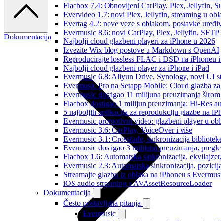
Flacbox 7.4: Obnovljeni CarPlay, Plex, Jellyfin,
Evervideo 1.7: novi Plex, Jellyfin, streaming u obl
Evertag 4.2: nove veze s oblakom, postavke uređi
Evermusic 8.6: novi CarPlay, Plex, Jellyfin, SFTP 
Dokumentacija
Najbolji cloud glazbeni playeri za iPhone u 2026
Izvezite Wix blog postove u Markdown s OpenAI
Reproducirajte lossless FLAC i DSD na iPhoneu 
Najbolji cloud glazbeni player za iPhone i iPad
Evermusic 6.8: Aliyun Drive, Synology, novi UI st
Evermusic Pro na Setapp Mobile: Cloud glazba za
Evermusic dostigao 11 milijuna preuzimanja širom 
Flacbox dostigao 1 milijun preuzimanja: Hi-Res a
5 najboljih aplikacija za reprodukciju glazbe na i
Evermusic promotivni video: glazbeni player u ob
Evermusic 3.6: CarPlay, VoiceOver i više
Evermusic 3.1: Crossfade, sinkronizacija bibliotek
Evermusic dostigao 3 milijuna preuzimanja: pregle
Flacbox 1.6: Automatska sinkronizacija, ekvilajz
Evermusic 2.3: Automatska sinkronizacija, pozicij
Streamajte glazbu iz oblaka na iPhoneu s Evermu
iOS audio streaming s AVAssetResourceLoader
Dokumentacija
Često postavljana pitanja
Evermusic