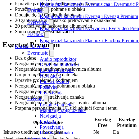
Ispravite probleme s kodiranjem znakova
Koja je razlika između Evermusicaa i Evermusic 
Povežite 1 uslugu pohrane u oblaku
Evertag
Dodajte do 10 omiljenih datoteka
Koja je razlika između Evertag i Evertag Premium
20 zahtjeva za automatsko pretraživanje oznaka/dan
Evervideo
20 pretraživanja naslovnica albuma/dan
Koja je razlika između Evervidea i Evervideo Pr
Samo osnovna personalizacija
Flacbox
Koja je razlika između Flacbox i Flacbox Premiu
Evertag Premium
Korisnički vodič
Evermusic
Bez oglasa
Audio reproduktor
Neograničeno uređivanje oznaka
Glazbena biblioteka
Neograničena uređivanja naslovnica albuma
Lokalne datoteke
Grupno uređivanje više datoteka
Navigacija
Ispravite probleme s kodiranjem
Popisi pjesama
Neograničene veze s pohranom u oblaku
Postavke
Neograničeni omiljeni
Povezivanja
Neograničena pretraživanja oznaka
Evertag
Neograničena pretraživanja naslovnica albuma
Lokalne datoteke
Potpuna personalizacija UI, uključujući ikonu i temu
Mapiranja polja oznaka
Navigacija
Evertag
Evertag
Postavke
Opis značajke
Free
Premium
Povezivanja
Iskustvo uređivanja bez oglasa
Ne
Da
Uređivač oznaka
Evervideo
Uredi standardne audio oznake (naslov,