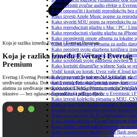
Kako koristiti zvučne audio efekte u Evermus
Kako omogućiti i koristiti reprodukciju bez
Kako izvesti Apple Music popise za reprodu
Kako stvoriti M3U popis za reprodukciju za 
Kako reproducirati glazbu s Mac / PC / Lin
Kako reproducirati vlastitu glazbu na iPhon
Kako promijeniti omote albuma za lokalne pj
Koja je razlika između Evertag i Evertag Premium
Kako urediti tekstove pjesama za audio dat
Kako prenijeti svoju glazbenu knjižnicu iz
Koja je razlika između Evertag i Evertag
Kako arhivirati (ZIP) popise pjesama, albume
Kako scrobblati svoju glazbenu povijest iz 
Premium
Kako koristiti dinamičke widgete Sada se r
Vodič korak po korak: Uvoz vaše iCloud knj
Kako povezati Synology NAS i slušati glaz
Evertag i Evertag Premium dvije su verzije iste moćne aplikacije za
Kako pregledati ugrađene tekstove, komenta
uređivanje oznaka. Dok vam Evertag Free daje pristup osnovnim
Kako spojiti NAS pohranu pomoću WebDAV-a
alatima za uređivanje metapodataka, Evertag Premium otključava pu
Reprodukcija offline glazbe u Evermusic i Fl
iskustvo — bez oglasa, neograničeno i prilagodljivo.
Kako izvesti kolekciju pjesama u M3U, CS
Kako uvesti M3U popis pjesama u Evermusi
Izvezite svoju kompletnu povijest slušanja 
Kako reproducirati FLAC (bezgubitnu) gla
Kako slušati glazbu s iCloud Drivea na iPh
Kako dodati i pregledati komentare na audi
Kako reproducirati glazbu s USB flash pog