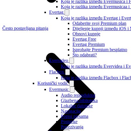
Koja je razlika između Evermusica i 
Koja je razlika između Evermusicaa 
Evertag
Koja je razlika između Evertag i Eve
Odaberite svoj Premium plan
Često postavljana pitanja
Dijeljenje kupnji između iOS i
Obnovi kupnje
Evertag Free
Evertag Premium
Isprobajte Premium besplatno
Što odabrati?
Evervideo
Koja je razlika između Evervidea i 
Flacbox
Koja je razlika između Flacbox i Fl
Korisnički vodič
Evermusic
Audio reproduktor
Glazbena biblioteka
Lokalne datoteke
Navigacija
Popisi pjesama
Postavke
Povezivanja