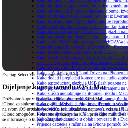
Kako urediti tekstove pjesama za audio datoteke 
Kako prenijeti svoju glazbenu knjižnicu između u
Kako arhivirati (ZIP) popise pjesama, albume, izvo
Kako scrobblati svoju glazbenu povijest iz Evermus
Kako koristiti dinamičke widgete Sada se reprodu
Vodič korak po korak: Uvoz vaše iCloud knjižnice
Kako povezati Synology NAS i slušati glazbu na 
Kako pregledati ugrađene tekstove, komentare i L
Kako spojiti NAS pohranu pomoću WebDAV-a i slu
Reprodukcija offline glazbe u Evermusic i Flacbox:
Kako izvesti kolekciju pjesama u M3U, CSV i TX
Kako uvesti M3U popis pjesama u Evermusic i Fl
Izvezite svoju kompletnu povijest slušanja iz Ever
Kako reproducirati FLAC (bezgubitnu) glazbu na
Kako slušati glazbu s iCloud Drivea na iPhoneu il
Evertag Select Your Premium Plan Screen
Kako dodati i pregledati komentare na audio zapi
Kako reproducirati glazbu s USB flash pogona na
Dijeljenje kupnji između iOS i Mac
Kako reproducirati lokalnu glazbu pohranjenu na 
Kako slušati audioknjige na iPhoneu, iPadu i Mac
Kako koristiti audio ekvalizator na iPhoneu, iPadu
Doživotne kupnje i pretplate dijele se između iOS i Mac, koristeći
Kako spojiti USB flash pogon na iPhone i slušati g
iCloud za sinkronizaciju ovih informacija. Ako imate Premium verzij
Kako bežično prenijeti datoteke s računala na iPho
na svom iOS uređaju, provjerite je li instalirana najnovija verzija i je li
Kako prenijeti datoteke s Maca na iPhone ili iPad k
iCloud omogućen. Pokrenite aplikaciju na iOS i pričekajte minutu da
Kako prenijeti datoteke u oblak i povezati ih s Eve
se informacije o kupnji učitaju u iCloud.
Prijenos datoteka s računala na iPhone pomoću S