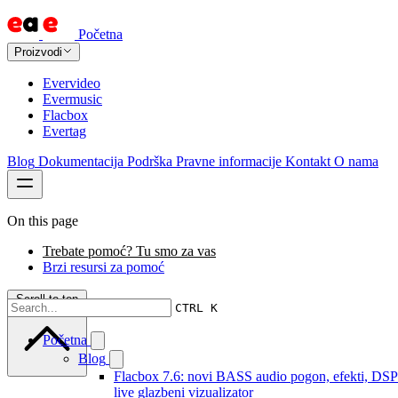
Početna
Proizvodi
Evervideo
Evermusic
Flacbox
Evertag
Blog
Dokumentacija
Podrška
Pravne informacije
Kontakt
O nama
On this page
Trebate pomoć? Tu smo za vas
Brzi resursi za pomoć
Scroll to top
CTRL K
Početna
Blog
Flacbox 7.6: novi BASS audio pogon, efekti, DSP
live glazbeni vizualizator