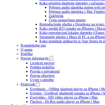
Kako prenijeti glazbene datoteke s računala
Prijenos audio datoteka putem web pr
Prijenos audio datoteka s Mac Finde
Zaključak
Često postavljana pitanja
Reproducirajte glazbu s Dropboxa na svom i
Kako urediti ID3 oznake na iPhoneu i Macu
Kako reproducirati lokalne datoteke (iTune
Streamajte glazbu s Maca ili PC-a na iPhon
Kako instalirati aplikaciju iz App Storea il
Kontaktirajte nas
O nama
Podrška
Pravne informacije
Licencni ugovor
Politika kolačića
Pravila o privatnosti
Pravna obavijest
Uvjeti i odredbe
Proizvodi
Evermusic - Offline glazbeni player za iPhone i M
Evertag - Uređivač glazbenih oznaka za iPhone i 
Evervideo - HD video player za iPhone i Mac
Flacbox - Hi-Res audio player za iPhone i Mac