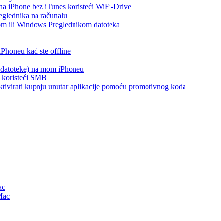
 na iPhone bez iTunes koristeći WiFi-Drive
eglednika na računalu
rom ili Windows Preglednikom datoteka
Phoneu kad ste offline
s datoteke) na mom iPhoneu
e koristeći SMB
i aktivirati kupnju unutar aplikacije pomoću promotivnog koda
ac
Mac