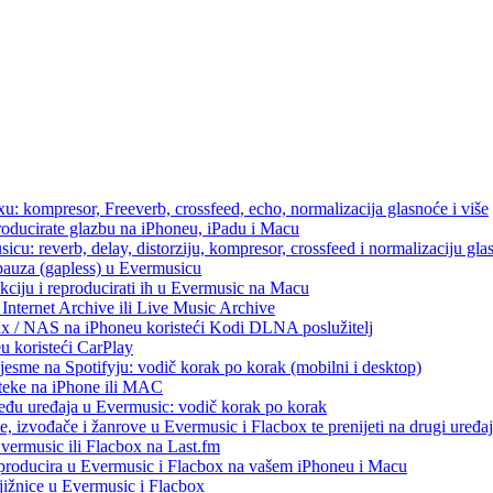
u: kompresor, Freeverb, crossfeed, echo, normalizacija glasnoće i više
producirate glazbu na iPhoneu, iPadu i Macu
icu: reverb, delay, distorziju, kompresor, crossfeed i normalizaciju gla
 pauza (gapless) u Evermusicu
kciju i reproducirati ih u Evermusic na Macu
Internet Archive ili Live Music Archive
ux / NAS na iPhoneu koristeći Kodi DLNA poslužitelj
eu koristeći CarPlay
esme na Spotifyju: vodič korak po korak (mobilni i desktop)
oteke na iPhone ili MAC
među uređaja u Evermusic: vodič korak po korak
, izvođače i žanrove u Evermusic i Flacbox te prenijeti na drugi uređaj
Evermusic ili Flacbox na Last.fm
eproducira u Evermusic i Flacbox na vašem iPhoneu i Macu
ižnice u Evermusic i Flacbox