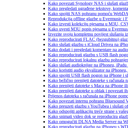
Kako povezati Synology NAS i slušati glaz
Kako pregledati ugrađene tekstove, komenta
Kako spojiti NAS pohranu pomoću WebDAV-a
Reprodukcija offline glazbe u Evermusic i Fl
Kako izvesti kolekciju pjesama u M3U, CS
Kako uvesti M3U popis pjesama u Evermusi
Izvezite svoju kompletnu povijest slušanja 
Kako reproducirati FLAC (bezgubitnu) gla
Kako slušati glazbu s iCloud Drivea na iPh
Kako dodati i pregledati komentare na audi
Kako reproducirati glazbu s USB flash pog
Kako reproducirati lokalnu glazbu pohranje
Kako slušati audioknjige na iPhoneu, iPadu
Kako koristiti audio ekvalizator na iPhoneu
Kako spojiti USB flash pogon na iPhone i slu
Kako bežično prenijeti datoteke s računala 
Kako prenijeti datoteke s Maca na iPhone ili
Kako prenijeti datoteke u oblak i povezati i
Prijenos datoteka s računala na iPhone po
Kako povezati internu pohranu Bluesound V
Kako preuzeti glazbu s YouTubea i slušati o
Kako odspojiti aplikaciju treće strane s vaš
Kako snimati video dok se reproducira glaz
Kako omogućiti DLNA Media Server na Wind
Kako reproducirati glazbu na iPhoneu s 