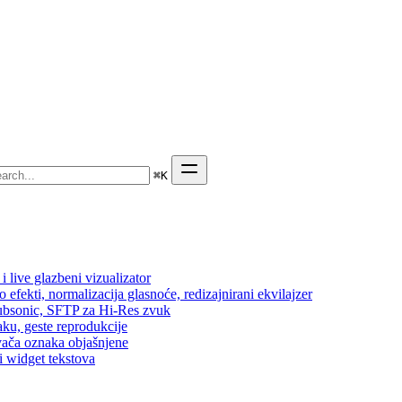
⌘
K
 live glazbeni vizualizator
efekti, normalizacija glasnoće, redizajnirani ekvilajzer
 Subsonic, SFTP za Hi-Res zvuk
aku, geste reprodukcije
vača oznaka objašnjene
i widget tekstova