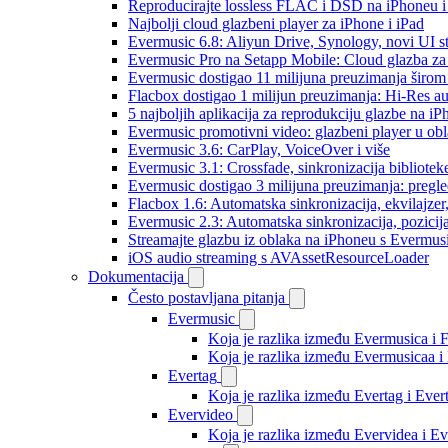
Reproducirajte lossless FLAC i DSD na iPhoneu 
Najbolji cloud glazbeni player za iPhone i iPad
Evermusic 6.8: Aliyun Drive, Synology, novi UI st
Evermusic Pro na Setapp Mobile: Cloud glazba za
Evermusic dostigao 11 milijuna preuzimanja širom 
Flacbox dostigao 1 milijun preuzimanja: Hi-Res a
5 najboljih aplikacija za reprodukciju glazbe na i
Evermusic promotivni video: glazbeni player u ob
Evermusic 3.6: CarPlay, VoiceOver i više
Evermusic 3.1: Crossfade, sinkronizacija bibliotek
Evermusic dostigao 3 milijuna preuzimanja: pregle
Flacbox 1.6: Automatska sinkronizacija, ekvilajz
Evermusic 2.3: Automatska sinkronizacija, pozicij
Streamajte glazbu iz oblaka na iPhoneu s Evermu
iOS audio streaming s AVAssetResourceLoader
Dokumentacija
Često postavljana pitanja
Evermusic
Koja je razlika između Evermusica i 
Koja je razlika između Evermusicaa 
Evertag
Koja je razlika između Evertag i Eve
Evervideo
Koja je razlika između Evervidea i 