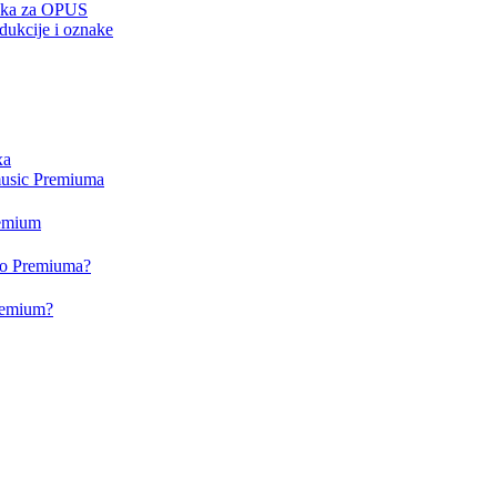
drška za OPUS
dukcije i oznake
xa
music Premiuma
remium
deo Premiuma?
Premium?