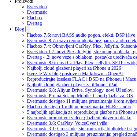
Proizvodi
Evervideo
Evermusic
Flacbox
Evertag
Blog
Flacbox 7.6: novi BASS audio pogon, efekti, DSP i live g
Evermusic 8.7: prava reprodukcija bez pauza, audio efekti
Flacbox 7.4: Obnovljeni CarPlay, Plex, Jellyfin, Subson
Evervideo 1.7: novi Plex, Jellyfin, streaming u oblaku, g
Evertag 4.2: nove veze s oblakom, postavke uređivača o
Evermusic 8.6: novi CarPlay, Plex, Jellyfin, SFTP i widg
Najbolji cloud glazbeni playeri za iPhone u 2026
Izvezite Wix blog postove u Markdown s OpenAI
Reproducirajte lossless FLAC i DSD na iPhoneu i Macu
Najbolji cloud glazbeni player za iPhone i iPad
Evermusic 6.8: Aliyun Drive, Synology, novi UI stilovi
Evermusic Pro na Setapp Mobile: Cloud glazba za iOS
Evermusic dostigao 11 milijuna preuzimanja širom svijet
Flacbox dostigao 1 milijun preuzimanja: Hi-Res audio
5 najboljih aplikacija za reprodukciju glazbe na iPhoneu
Evermusic promotivni video: glazbeni player u oblaku
Evermusic 3.6: CarPlay, VoiceOver i više
Evermusic 3.1: Crossfade, sinkronizacija biblioteke i sig
Evermusic dostigao 3 milijuna preuzimanja: pregled znač