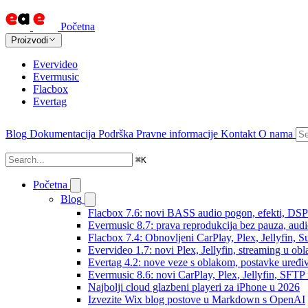
Početna
Proizvodi
Evervideo
Evermusic
Flacbox
Evertag
Blog
Dokumentacija
Podrška
Pravne informacije
Kontakt
O nama
⌘
K
Početna
Blog
Flacbox 7.6: novi BASS audio pogon, efekti, DSP i
Evermusic 8.7: prava reprodukcija bez pauza, audio 
Flacbox 7.4: Obnovljeni CarPlay, Plex, Jellyfin,
Evervideo 1.7: novi Plex, Jellyfin, streaming u obl
Evertag 4.2: nove veze s oblakom, postavke uređi
Evermusic 8.6: novi CarPlay, Plex, Jellyfin, SFTP 
Najbolji cloud glazbeni playeri za iPhone u 2026
Izvezite Wix blog postove u Markdown s OpenAI