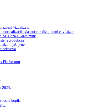
lazbeni vizualizator
, normalizacija glasnoće, redizajnirani ekvilajzer
ic, SFTP za Hi-Res zvuk
este reprodukcije
znaka objašnjene
et tekstova
 s Flacboxom
a
 u 2025.
urnosna kopija
ajki