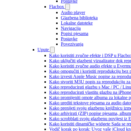
Postavke
Flacbox
Audio player
Glazbena biblioteka
Lokalne datoteke
Navigacija
Popisi pjesama
Postavke
Povezivanja
Upute
Kako koristiti zvučne efekte i DSP u Flacbox
Kako uključiti glazbeni vizualizator dok re
Kako koristiti zvučne audio efekte u Evermus
Kako omogućiti i koristiti reprodukciju bez
Kako izvesti Apple Music popise za reprodu
Kako stvoriti M3U popis za reprodukciju za 
Kako reproducirati glazbu s Mac / PC / Lin
Kako reproducirati vlastitu glazbu na iPhon
Kako promijeniti omote albuma za lokalne pj
Kako urediti tekstove pjesama za audio dat
Kako prenijeti svoju glazbenu knjižnicu iz
Kako arhivirati (ZIP) popise pjesama, albume
Kako scrobblati svoju glazbenu povijest iz 
Kako koristiti dinamičke widgete Sada se r
Vodič korak po korak: Uvoz vaše iCloud knj