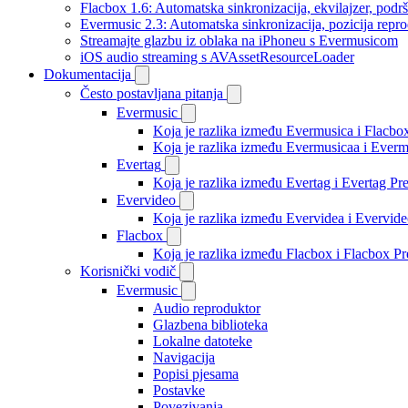
Flacbox 1.6: Automatska sinkronizacija, ekvilajzer, po
Evermusic 2.3: Automatska sinkronizacija, pozicija repro
Streamajte glazbu iz oblaka na iPhoneu s Evermusicom
iOS audio streaming s AVAssetResourceLoader
Dokumentacija
Često postavljana pitanja
Evermusic
Koja je razlika između Evermusica i Flacbo
Koja je razlika između Evermusicaa i Ever
Evertag
Koja je razlika između Evertag i Evertag P
Evervideo
Koja je razlika između Evervidea i Evervi
Flacbox
Koja je razlika između Flacbox i Flacbox 
Korisnički vodič
Evermusic
Audio reproduktor
Glazbena biblioteka
Lokalne datoteke
Navigacija
Popisi pjesama
Postavke
Povezivanja