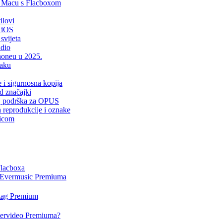
i Macu s Flacboxom
ilovi
 iOS
svijeta
udio
Phoneu u 2025.
laku
e i sigurnosna kopija
d značajki
er, podrška za OPUS
a reprodukcije i oznake
sicom
Flacboxa
i Evermusic Premiuma
rtag Premium
Evervideo Premiuma?