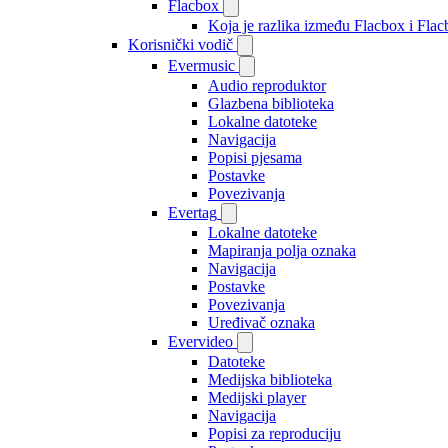
Flacbox
Koja je razlika između Flacbox i Fl
Korisnički vodič
Evermusic
Audio reproduktor
Glazbena biblioteka
Lokalne datoteke
Navigacija
Popisi pjesama
Postavke
Povezivanja
Evertag
Lokalne datoteke
Mapiranja polja oznaka
Navigacija
Postavke
Povezivanja
Uređivač oznaka
Evervideo
Datoteke
Medijska biblioteka
Medijski player
Navigacija
Popisi za reproduciju