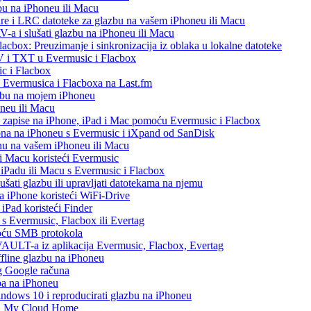
bu na iPhoneu ili Macu
re i LRC datoteke za glazbu na vašem iPhoneu ili Macu
 i slušati glazbu na iPhoneu ili Macu
acbox: Preuzimanje i sinkronizacija iz oblaka u lokalne datoteke
V i TXT u Evermusic i Flacbox
c i Flacbox
iz Evermusica i Flacboxa na Last.fm
zbu na mojem iPhoneu
oneu ili Macu
o zapise na iPhone, iPad i Mac pomoću Evermusic i Flacbox
ona na iPhoneu s Evermusic i iXpand od SanDisk
nu na vašem iPhoneu ili Macu
 i Macu koristeći Evermusic
, iPadu ili Macu s Evermusic i Flacbox
šati glazbu ili upravljati datotekama na njemu
na iPhone koristeći WiFi-Drive
 iPad koristeći Finder
h s Evermusic, Flacbox ili Evertag
moću SMB protokola
AULT-a iz aplikacija Evermusic, Flacbox, Evertag
ffline glazbu na iPhoneu
eg Google računa
ba na iPhoneu
ows 10 i reproducirati glazbu na iPhoneu
WD My Cloud Home