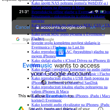
Kako spojiti NAS pohranu pomoću WebDAV-a i
slušati glazbu na iPhoneu ili Macu
Reprodukcija offline glazbe u Evermusic i Flacbox
Preuzimanje i sinkronizacija iz oblaka u lokalne
datoteke
Kako izvesti kolekciju pjesama u M3U, CSV i T
u Evermusic i Flacbox
Kako uvesti M3U popis pjesama u Evermusic i
Flacbox
Izvezite svoju kompletnu povijest slušanja iz
Evermusica i Flacboxa na Last.fm
Kako reproducirati FLAC (bezgubitnu) glazbu na
mojem iPhoneu
Kako slušati glazbu s iCloud Drivea na iPhoneu ili
Macu
Kako dodati i pregledati komentare na audio zapis
na iPhone, iPad i Mac pomoću Evermusic i Flacb
Kako reproducirati glazbu s USB flash pogona na
iPhoneu s Evermusic i iXpand od SanDisk
Kako reproducirati lokalnu glazbu pohranjenu na
vašem iPhoneu ili Macu
Kako slušati audioknjige na iPhoneu, iPadu i Mac
koristeći Evermusic
Kako koristiti audio ekvalizator na iPhoneu, iPadu 
Macu s Evermusic i Flacbox