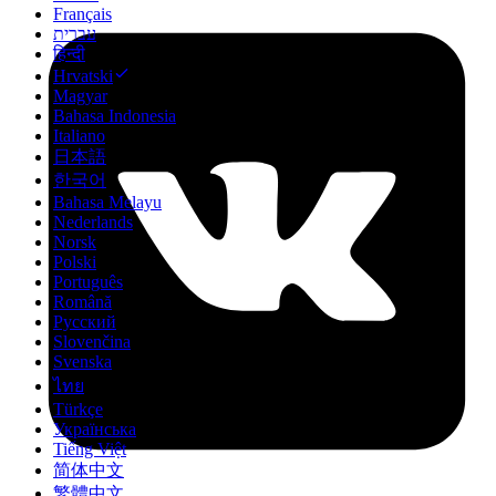
Français
עברית
हिन्दी
Hrvatski
Magyar
Bahasa Indonesia
Italiano
日本語
한국어
Bahasa Melayu
Nederlands
Norsk
Polski
Português
Română
Русский
Slovenčina
Svenska
ไทย
Türkçe
Українська
Tiếng Việt
简体中文
繁體中文