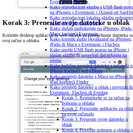
Evermusic i Flacbox
Kako reproducirati glazbu s USB flash pog
na iPhoneu s Evermusic i iXpand od SanDi
Kako reproducirati lokalnu glazbu pohranje
Korak 3: Prenesite svoje datoteke u oblak
na vašem iPhoneu ili Macu
Kako slušati audioknjige na iPhoneu, iPadu 
Macu koristeći Evermusic
Koristite desktop aplikaciju ili web sučelje za premještanje datoteka n
Kako koristiti audio ekvalizator na iPhoneu,
svoj račun u oblaku.
iPadu ili Macu s Evermusic i Flacbox
Kako spojiti USB flash pogon na iPhone i
slušati glazbu ili upravljati datotekama na
njemu
Kako bežično prenijeti datoteke s računala n
iPhone koristeći WiFi-Drive
Kako prenijeti datoteke s Maca na iPhone ili
iPad koristeći Finder
Kako prenijeti datoteke u oblak i povezati ih
Evermusic, Flacbox ili Evertag
Korak 1: Registrirajte se za račun za
pohranu u oblaku
Korak 2: Preuzmite aplikaciju za obla
za svoje računalo
Korak 3: Prenesite svoje datoteke u
oblak
Korak 4: Povežite pohranu u oblaku s