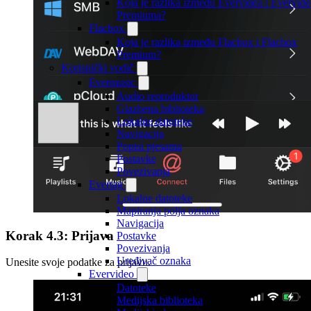
Koja je razlika između Evervidea i Evervid
Premiuma?
Flacbox
Koja je razlika između Flacbox i Flacbox
Premium?
Korisnički vodič
Evermusic
Audio reproduktor
Glazbena biblioteka
Lokalne datoteke
Navigacija
Popisi pjesama
Postavke
Povezivanja
Evertag
Lokalne datoteke
Mapiranja polja oznaka
Navigacija
Korak 4.3: Prijava
Postavke
Povezivanja
Uređivač oznaka
Unesite svoje podatke za prijavu.
Evervideo
Datoteke
Medijska biblioteka