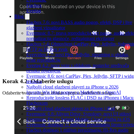
Flacbox
Evertag
Blog
Flacbox 7.6: novi BASS audio pogon, efekti, DSP i live
glazbeni vizualizator
Evermusic 8.7: prava reprodukcija bez pauza, audio efekt
normalizacija glasnoće, redizajnirani ekvilajzer
Flacbox 7.4: Obnovljeni CarPlay, Plex, Jellyfin, Subsoni
SFTP za Hi-Res zvuk
Evervideo 1.7: novi Plex, Jellyfin, streaming u oblaku,
geste reprodukcije
Evertag 4.2: nove veze s oblakom, postavke uređivača
oznaka objašnjene
Evermusic 8.6: novi CarPlay, Plex, Jellyfin, SFTP i widg
Korak 4.2: Odaberite uslugu
tekstova
Najbolji cloud glazbeni playeri za iPhone u 2026
Izvezite Wix blog postove u Markdown s OpenAI
Odaberite svoju uslugu u oblaku s popisa podržanih usluga.
Reproducirajte lossless FLAC i DSD na iPhoneu i Macu
Flacboxom
Najbolji cloud glazbeni player za iPhone i iPad
Evermusic 6.8: Aliyun Drive, Synology, novi UI stilovi
Evermusic Pro na Setapp Mobile: Cloud glazba za iOS
Evermusic dostigao 11 milijuna preuzimanja širom svijet
Flacbox dostigao 1 milijun preuzimanja: Hi-Res audio