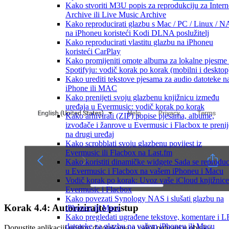
Kako stvoriti M3U popis za reprodukciju za Intern
Archive ili Live Music Archive
Kako reproducirati glazbu s Mac / PC / Linux / 
na iPhoneu koristeći Kodi DLNA poslužitelj
Kako reproducirati vlastitu glazbu na iPhoneu
koristeći CarPlay
Kako promijeniti omote albuma za lokalne pjesme
Spotifyju: vodič korak po korak (mobilni i desktop
Kako urediti tekstove pjesama za audio datoteke n
iPhone ili MAC
Kako prenijeti svoju glazbenu knjižnicu između
uređaja u Evermusic: vodič korak po korak
Kako arhivirati (ZIP) popise pjesama, albume,
izvođače i žanrove u Evermusic i Flacbox te prenij
na drugi uređaj
Kako scrobblati svoju glazbenu povijest iz
Evermusic ili Flacbox na Last.fm
Kako koristiti dinamičke widgete Sada se reproduc
u Evermusic i Flacbox na vašem iPhoneu i Macu
Vodič korak po korak: Uvoz vaše iCloud knjižnice
Evermusic i Flacbox
Kako povezati Synology NAS i slušati glazbu na
Korak 4.4: Autorizirajte pristup
iPhoneu ili Macu
Kako pregledati ugrađene tekstove, komentare i 
datoteke za glazbu na vašem iPhoneu ili Macu
Dopustite aplikaciji pristup datotekama u vašoj pohrani u oblaku.