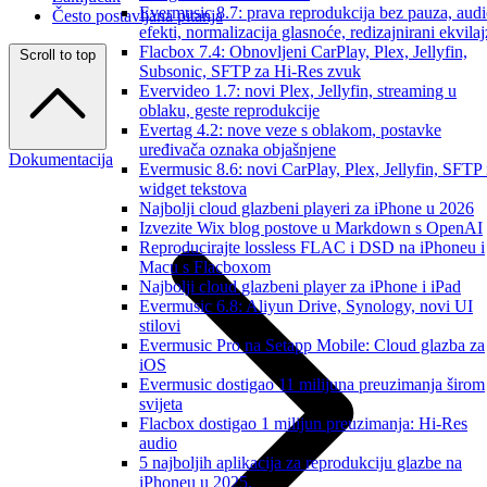
Evermusic 8.7: prava reprodukcija bez pauza, aud
Često postavljana pitanja
efekti, normalizacija glasnoće, redizajnirani ekvilaj
Flacbox 7.4: Obnovljeni CarPlay, Plex, Jellyfin,
Scroll to top
Subsonic, SFTP za Hi-Res zvuk
Evervideo 1.7: novi Plex, Jellyfin, streaming u
oblaku, geste reprodukcije
Evertag 4.2: nove veze s oblakom, postavke
uređivača oznaka objašnjene
Dokumentacija
Evermusic 8.6: novi CarPlay, Plex, Jellyfin, SFTP 
widget tekstova
Najbolji cloud glazbeni playeri za iPhone u 2026
Izvezite Wix blog postove u Markdown s OpenAI
Reproducirajte lossless FLAC i DSD na iPhoneu i
Macu s Flacboxom
Najbolji cloud glazbeni player za iPhone i iPad
Evermusic 6.8: Aliyun Drive, Synology, novi UI
stilovi
Evermusic Pro na Setapp Mobile: Cloud glazba za
iOS
Evermusic dostigao 11 milijuna preuzimanja širom
svijeta
Flacbox dostigao 1 milijun preuzimanja: Hi-Res
audio
5 najboljih aplikacija za reprodukciju glazbe na
iPhoneu u 2025.