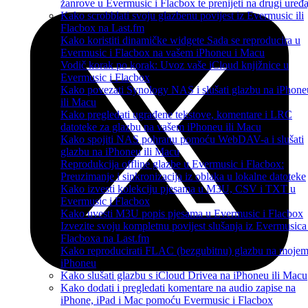
žanrove u Evermusic i Flacbox te prenijeti na drugi uređa
Kako scrobblati svoju glazbenu povijest iz Evermusic ili
Flacbox na Last.fm
Kako koristiti dinamičke widgete Sada se reproducira u
Evermusic i Flacbox na vašem iPhoneu i Macu
Vodič korak po korak: Uvoz vaše iCloud knjižnice u
Evermusic i Flacbox
Kako povezati Synology NAS i slušati glazbu na iPhone
ili Macu
Kako pregledati ugrađene tekstove, komentare i LRC
datoteke za glazbu na vašem iPhoneu ili Macu
Kako spojiti NAS pohranu pomoću WebDAV-a i slušati
glazbu na iPhoneu ili Macu
Reprodukcija offline glazbe u Evermusic i Flacbox:
Preuzimanje i sinkronizacija iz oblaka u lokalne datoteke
Kako izvesti kolekciju pjesama u M3U, CSV i TXT u
Evermusic i Flacbox
Kako uvesti M3U popis pjesama u Evermusic i Flacbox
Izvezite svoju kompletnu povijest slušanja iz Evermusica 
Flacboxa na Last.fm
Kako reproducirati FLAC (bezgubitnu) glazbu na moje
iPhoneu
Kako slušati glazbu s iCloud Drivea na iPhoneu ili Macu
Kako dodati i pregledati komentare na audio zapise na
iPhone, iPad i Mac pomoću Evermusic i Flacbox