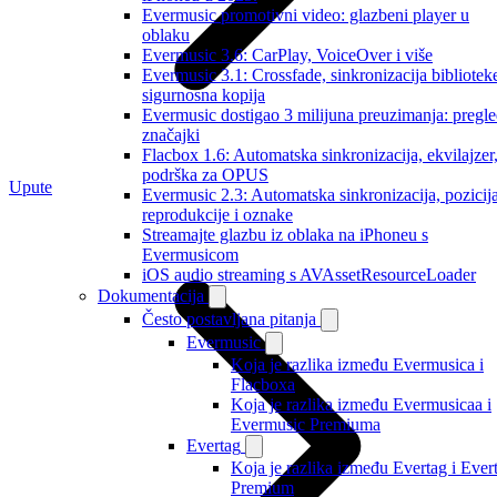
Evermusic promotivni video: glazbeni player u
oblaku
Evermusic 3.6: CarPlay, VoiceOver i više
Evermusic 3.1: Crossfade, sinkronizacija biblioteke
sigurnosna kopija
Evermusic dostigao 3 milijuna preuzimanja: pregl
značajki
Flacbox 1.6: Automatska sinkronizacija, ekvilajzer
podrška za OPUS
Upute
Evermusic 2.3: Automatska sinkronizacija, pozicij
reprodukcije i oznake
Streamajte glazbu iz oblaka na iPhoneu s
Evermusicom
iOS audio streaming s AVAssetResourceLoader
Dokumentacija
Često postavljana pitanja
Evermusic
Koja je razlika između Evermusica i
Flacboxa
Koja je razlika između Evermusicaa i
Evermusic Premiuma
Evertag
Koja je razlika između Evertag i Ever
Premium