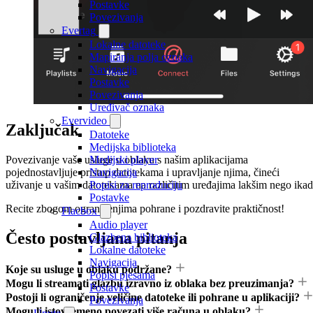
Postavke
Povezivanja
Evertag
Lokalne datoteke
Mapiranja polja oznaka
Navigacija
Postavke
Povezivanja
Uređivač oznaka
Evervideo
Zaključak
Datoteke
Medijska biblioteka
Povezivanje vaše usluge u oblaku s našim aplikacijama
Medijski player
pojednostavljuje pristup datotekama i upravljanje njima, čineći
Navigacija
uživanje u vašim datotekama na različitim uređajima lakšim nego ikad
Popisi za reproduciju
Postavke
Recite zbogom ograničenjima pohrane i pozdravite praktičnost!
Flacbox
Audio player
Često postavljana pitanja
Glazbena biblioteka
Lokalne datoteke
Navigacija
Koje su usluge u oblaku podržane?
Popisi pjesama
Mogu li streamati glazbu izravno iz oblaka bez preuzimanja?
Postavke
Postoji li ograničenje veličine datoteke ili pohrane u aplikaciji?
Povezivanja
Mogu li istovremeno povezati više računa u oblaku?