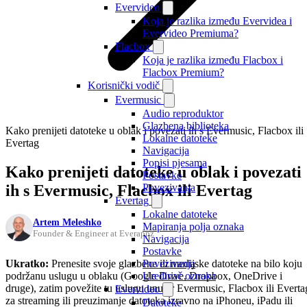
Evervideo
Koja je razlika između Evervidea i
Evervideo Premiuma?
Flacbox
Koja je razlika između Flacbox i
Flacbox Premium?
Korisnički vodič
Evermusic
Audio reproduktor
Glazbena biblioteka
Kako prenijeti datoteke u oblak i povezati ih s Evermusic, Flacbox ili
Lokalne datoteke
Evertag
Navigacija
Popisi pjesama
Kako prenijeti datoteke u oblak i povezati
Postavke
ih s Evermusic, Flacbox ili Evertag
Povezivanja
Evertag
Lokalne datoteke
Artem Meleshko
Mapiranja polja oznaka
Founder & Engineer at Everappz
Navigacija
Postavke
Ukratko:
Prenesite svoje glazbene ili medijske datoteke na bilo koju
Povezivanja
podržanu uslugu u oblaku (Google Drive, Dropbox, OneDrive i
Uređivač oznaka
druge), zatim povežite tu uslugu unutar Evermusic, Flacbox ili Everta
Evervideo
za streaming ili preuzimanje datoteka izravno na iPhoneu, iPadu ili
Datoteke