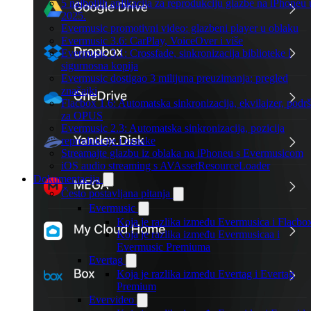
5 najboljih aplikacija za reprodukciju glazbe na iPhoneu 
2025.
Evermusic promotivni video: glazbeni player u oblaku
Evermusic 3.6: CarPlay, VoiceOver i više
Evermusic 3.1: Crossfade, sinkronizacija biblioteke i
sigurnosna kopija
Evermusic dostigao 3 milijuna preuzimanja: pregled
značajki
Flacbox 1.6: Automatska sinkronizacija, ekvilajzer, podr
za OPUS
Evermusic 2.3: Automatska sinkronizacija, pozicija
reprodukcije i oznake
Streamajte glazbu iz oblaka na iPhoneu s Evermusicom
iOS audio streaming s AVAssetResourceLoader
Dokumentacija
Često postavljana pitanja
Evermusic
Koja je razlika između Evermusica i Flacbo
Koja je razlika između Evermusicaa i
Evermusic Premiuma
Evertag
Koja je razlika između Evertag i Evertag
Premium
Evervideo