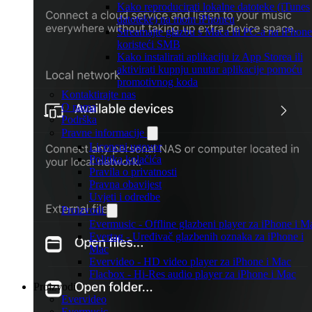
Kako reproducirati lokalne datoteke (iTunes
datoteke) na mom iPhoneu
Streamajte glazbu s Maca ili PC-a na iPhone
koristeći SMB
Kako instalirati aplikaciju iz App Storea ili
aktivirati kupnju unutar aplikacije pomoću
promotivnog koda
Kontaktirajte nas
O nama
Podrška
Pravne informacije
Licencni ugovor
Politika kolačića
Pravila o privatnosti
Pravna obavijest
Uvjeti i odredbe
Proizvodi
Evermusic - Offline glazbeni player za iPhone i M
Evertag - Uređivač glazbenih oznaka za iPhone i
Mac
Evervideo - HD video player za iPhone i Mac
Flacbox - Hi-Res audio player za iPhone i Mac
Proizvodi
Evervideo
Evermusic