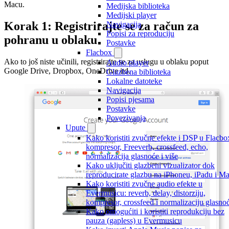
Macu.
Medijska biblioteka
Medijski player
Korak 1: Registrirajte se za račun za
Navigacija
Popisi za reproduciju
pohranu u oblaku
Postavke
Flacbox
Ako to još niste učinili, registrirajte se za uslugu u oblaku poput
Audio player
Google Drive, Dropbox, OneDrive itd.
Glazbena biblioteka
Lokalne datoteke
Navigacija
Popisi pjesama
Postavke
Povezivanja
Upute
Kako koristiti zvučne efekte i DSP u Flacbo
kompresor, Freeverb, crossfeed, echo,
normalizacija glasnoće i više
Kako uključiti glazbeni vizualizator dok
reproducirate glazbu na iPhoneu, iPadu i M
Kako koristiti zvučne audio efekte u
Evermusicu: reverb, delay, distorziju,
kompresor, crossfeed i normalizaciju glasno
Kako omogućiti i koristiti reprodukciju bez
pauza (gapless) u Evermusicu