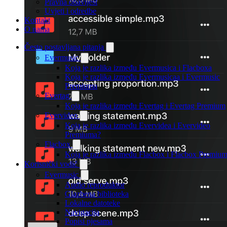
Pravna obavijest
Uvjeti i odredbe
Kontakt
O nama
Često postavljana pitanja
Evermusic
Koja je razlika između Evermusica i Flacboxa
Koja je razlika između Evermusicaa i Evermusic
Premiuma
Evertag
Koja je razlika između Evertag i Evertag Premium
Evervideo
Koja je razlika između Evervidea i Evervideo
Premiuma?
Flacbox
Koja je razlika između Flacbox i Flacbox Premiu
Korisnički vodič
Evermusic
Audio reproduktor
Glazbena biblioteka
Lokalne datoteke
Navigacija
Popisi pjesama