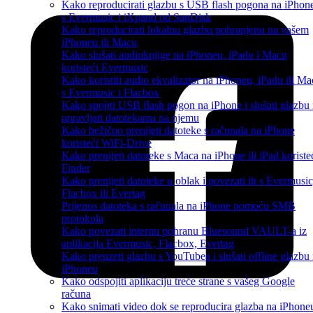
Kako reproducirati glazbu s USB flash pogona na iPhon
s Evermusic i iXpand od SanDisk
Kako reproducirati lokalnu glazbu pohranjenu na vašem
iPhoneu ili Macu
Kako slušati audioknjige na iPhoneu, iPadu i Macu
koristeći Evermusic
Kako koristiti audio ekvalizator na iPhoneu, iPadu ili M
s Evermusic i Flacbox
Kako spojiti USB flash pogon na iPhone i slušati glazbu i
upravljati datotekama na njemu
Kako bežično prenijeti datoteke s računala na iPhone
koristeći WiFi-Drive
Kako prenijeti datoteke s Maca na iPhone ili iPad koriste
Finder
Kako prenijeti datoteke u oblak i povezati ih s Evermusic
Flacbox ili Evertag
Prijenos datoteka s računala na iPhone pomoću SMB
protokola
Kako povezati internu pohranu Bluesound VAULT-a iz
aplikacija Evermusic, Flacbox, Evertag
Kako preuzeti glazbu s YouTubea i slušati offline glazbu
iPhoneu
Kako odspojiti aplikaciju treće strane s vašeg Google
računa
Kako snimati video dok se reproducira glazba na iPhone