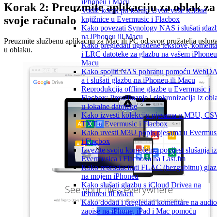
iPhoneu i Macu
Korak 2: Preuzmite aplikaciju za oblak za
Vodič korak po korak: Uvoz vaše iCloud
svoje računalo
knjižnice u Evermusic i Flacbox
Kako povezati Synology NAS i slušati glaz
na iPhoneu ili Macu
Preuzmite službenu aplikaciju za Mac ili PC od svog pružatelja uslug
Kako pregledati ugrađene tekstove, komenta
u oblaku.
i LRC datoteke za glazbu na vašem iPhoneu 
Macu
Kako spojiti NAS pohranu pomoću WebD
a i slušati glazbu na iPhoneu ili Macu
Reprodukcija offline glazbe u Evermusic i
Flacbox: Preuzimanje i sinkronizacija iz obl
u lokalne datoteke
Kako izvesti kolekciju pjesama u M3U, CS
TXT u Evermusic i Flacbox
Kako uvesti M3U popis pjesama u Evermus
i Flacbox
Izvezite svoju kompletnu povijest slušanja iz
Evermusica i Flacboxa na Last.fm
Kako reproducirati FLAC (bezgubitnu) gla
na mojem iPhoneu
Kako slušati glazbu s iCloud Drivea na
iPhoneu ili Macu
Kako dodati i pregledati komentare na audio
zapise na iPhone, iPad i Mac pomoću