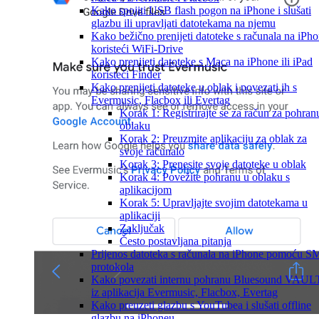
Kako spojiti USB flash pogon na iPhone i slušati
glazbu ili upravljati datotekama na njemu
Kako bežično prenijeti datoteke s računala na iPh
koristeći WiFi-Drive
Kako prenijeti datoteke s Maca na iPhone ili iPad
koristeći Finder
Kako prenijeti datoteke u oblak i povezati ih s
Evermusic, Flacbox ili Evertag
Korak 1: Registrirajte se za račun za pohran
oblaku
Korak 2: Preuzmite aplikaciju za oblak za
svoje računalo
Korak 3: Prenesite svoje datoteke u oblak
Korak 4: Povežite pohranu u oblaku s
aplikacijom
Korak 5: Upravljajte svojim datotekama u
aplikaciji
Zaključak
Često postavljana pitanja
Prijenos datoteka s računala na iPhone pomoću 
protokola
Kako povezati internu pohranu Bluesound VAUL
iz aplikacija Evermusic, Flacbox, Evertag
Kako preuzeti glazbu s YouTubea i slušati offline
glazbu na iPhoneu