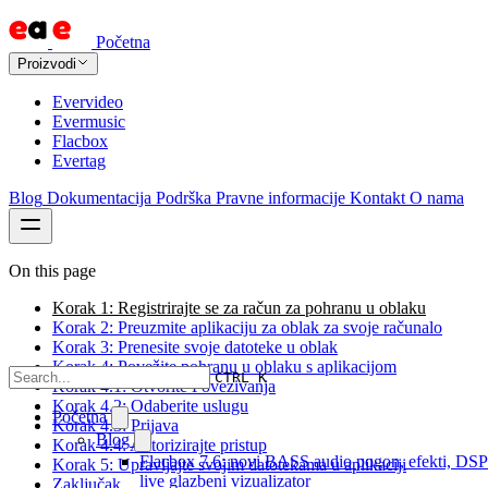
Početna
Proizvodi
Evervideo
Evermusic
Flacbox
Evertag
Blog
Dokumentacija
Podrška
Pravne informacije
Kontakt
O nama
On this page
Korak 1: Registrirajte se za račun za pohranu u oblaku
Korak 2: Preuzmite aplikaciju za oblak za svoje računalo
Korak 3: Prenesite svoje datoteke u oblak
Korak 4: Povežite pohranu u oblaku s aplikacijom
CTRL K
Korak 4.1: Otvorite Povezivanja
Korak 4.2: Odaberite uslugu
Početna
Korak 4.3: Prijava
Blog
Korak 4.4: Autorizirajte pristup
Flacbox 7.6: novi BASS audio pogon, efekti, DSP
Korak 5: Upravljajte svojim datotekama u aplikaciji
live glazbeni vizualizator
Zaključak