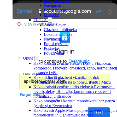
Medijski player
Navigacija
Popisi za reproduciju
Postavke
Flacbox
Audio player
Glazbena biblioteka
Lokalne datoteke
Navigacija
Popisi pjesama
Postavke
Povezivanja
Upute
Kako koristiti zvučne efekte i DSP u Flacboxu:
kompresor, Freeverb, crossfeed, echo, normalizaci
glasnoće i više
Kako uključiti glazbeni vizualizator dok
reproducirate glazbu na iPhoneu, iPadu i Macu
Kako koristiti zvučne audio efekte u Evermusicu:
reverb, delay, distorziju, kompresor, crossfeed i
normalizaciju glasnoće
Kako omogućiti i koristiti reprodukciju bez pauza
(gapless) u Evermusicu
Kako izvesti Apple Music popise za reprodukciju i
reproducirati ih u Evermusic na Macu