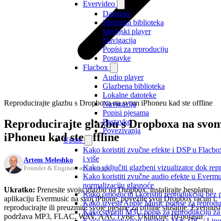
Evervideo
Datoteke
Medijska biblioteka
Medijski player
Navigacija
Popisi za reproduciju
Postavke
Flacbox
Audio player
Glazbena biblioteka
Lokalne datoteke
Reproducirajte glazbu s Dropboxa na svom iPhoneu kad ste offline
Navigacija
Popisi pjesama
Reproducirajte glazbu s Dropboxa na svo
Postavke
Povezivanja
iPhoneu kad ste offline
Upute
Kako koristiti zvučne efekte i DSP u Flacbo
i više
Artem Meleshko
Kako uključiti glazbeni vizualizator dok re
Founder & Engineer at Everappz
Kako koristiti zvučne audio efekte u Evermus
normalizaciju glasnoće
Ukratko:
Prenesite svoju glazbu na Dropbox, instalirajte besplatnu
Kako omogućiti i koristiti reprodukciju bez
aplikaciju Evermusic na svoj iPhone, povežite svoj Dropbox račun i
Kako izvesti Apple Music popise za reprodu
reproducirajte ili preuzmite svoje pjesme za offline slušanje. Evermusi
Kako stvoriti M3U popis za reprodukciju za 
podržava MP3, FLAC, WAV, AAC i više. Uključuje 10-pojasni
Kako reproducirati glazbu s Mac / PC / Lin