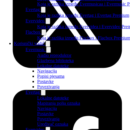
Koja je razlika između Evermusicaa i Evermusic 
Evertag
Koja je razlika između Evertag i Evertag Premium
Evervideo
Koja je razlika između Evervidea i Evervideo Pr
Flacbox
Koja je razlika između Flacbox i Flacbox Premiu
Korisnički vodič
Evermusic
Audio reproduktor
Glazbena biblioteka
Lokalne datoteke
Navigacija
Popisi pjesama
Postavke
Povezivanja
Evertag
Lokalne datoteke
Mapiranja polja oznaka
Navigacija
Postavke
Povezivanja
Uređivač oznaka
Evervideo