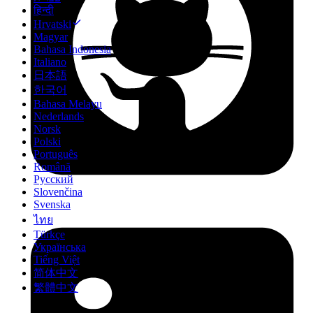
हिन्दी
Hrvatski
Magyar
Bahasa Indonesia
Italiano
日本語
한국어
Bahasa Melayu
Nederlands
Norsk
Polski
Português
Română
Русский
Slovenčina
Svenska
ไทย
Türkçe
Українська
Tiếng Việt
简体中文
繁體中文