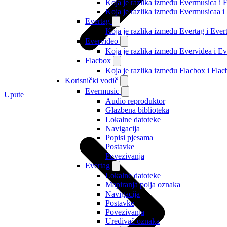
Koja je razlika između Evermusica i 
Koja je razlika između Evermusicaa 
Evertag
Koja je razlika između Evertag i Eve
Evervideo
Koja je razlika između Evervidea i 
Flacbox
Koja je razlika između Flacbox i Fl
Korisnički vodič
Evermusic
Upute
Audio reproduktor
Glazbena biblioteka
Lokalne datoteke
Navigacija
Popisi pjesama
Postavke
Povezivanja
Evertag
Lokalne datoteke
Mapiranja polja oznaka
Navigacija
Postavke
Povezivanja
Uređivač oznaka