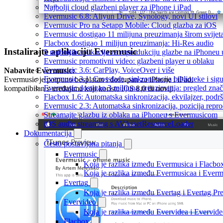
Najbolji cloud glazbeni player za iPhone i iPad
Evermusic 6.8: Aliyun Drive, Synology, novi UI stilovi
Evermusic Pro na Setapp Mobile: Cloud glazba za iOS
Evermusic dostigao 11 milijuna preuzimanja širom svijet
Flacbox dostigao 1 milijun preuzimanja: Hi-Res audio
Instalirajte aplikaciju Evermusic
5 najboljih aplikacija za reprodukciju glazbe na iPhoneu
Evermusic promotivni video: glazbeni player u oblaku
Evermusic 3.6: CarPlay, VoiceOver i više
Nabavite Evermusic:
Evermusic 3.1: Crossfade, sinkronizacija biblioteke i sig
Evermusic je potpuno besplatan i dostupan za iPhone i iPad,
Evermusic dostigao 3 milijuna preuzimanja: pregled znač
kompatibilan s uređajima koji koriste iOS 8.0 ili noviji.
Flacbox 1.6: Automatska sinkronizacija, ekvilajzer, po
Evermusic 2.3: Automatska sinkronizacija, pozicija repro
Streamajte glazbu iz oblaka na iPhoneu s Evermusicom
iOS audio streaming s AVAssetResourceLoader
Dokumentacija
Često postavljana pitanja
Evermusic
Koja je razlika između Evermusica i Flacbo
Koja je razlika između Evermusicaa i Ever
Evertag
Koja je razlika između Evertag i Evertag P
Evervideo
Koja je razlika između Evervidea i Evervi
Flacbox