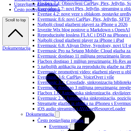
Flacbox 7.4: Obnovljeni CarPlay, Plex, Jellyfin,
Upravljanje datotekama
Evervideo 1.7: novi Plex, Jellyfin, streaming u obl
Često postavljana pitanja
Evertag 4.2: nove veze s oblakom, postavke uređi
Evermusic 8.6: novi CarPlay, Plex, Jellyfin, SFTP 
Scroll to top
Najbolji cloud glazbeni playeri za iPhone u 2026
Izvezite Wix blog postove u Markdown s OpenAI
Reproducirajte lossless FLAC i DSD na iPhoneu 
Najbolji cloud glazbeni player za iPhone i iPad
Evermusic 6.8: Aliyun Drive, Synology, novi UI st
Dokumentacija
Evermusic Pro na Setapp Mobile: Cloud glazba za
Evermusic dostigao 11 milijuna preuzimanja širom 
Flacbox dostigao 1 milijun preuzimanja: Hi-Res a
5 najboljih aplikacija za reprodukciju glazbe na i
Evermusic promotivni video: glazbeni player u ob
Evermusic 3.6: CarPlay, VoiceOver i više
Evermusic 3.1: Crossfade, sinkronizacija bibliotek
Evermusic dostigao 3 milijuna preuzimanja: pregle
Flacbox 1.6: Automatska sinkronizacija, ekvilajz
Evermusic 2.3: Automatska sinkronizacija, pozicij
Streamajte glazbu iz oblaka na iPhoneu s Evermu
iOS audio streaming s AVAssetResourceLoader
Dokumentacija
Često postavljana pitanja
Evermusic