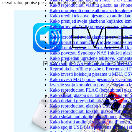
ekvalizator, popise pjesama i upravljanje datotekama.
Kako reproducirati vlastitu glazbu na iPhon
Kako promijeniti omote albuma za lokalne pj
Kako urediti tekstove pjesama za audio dat
Kako prenijeti svoju glazbenu knjižnicu iz
Kako arhivirati (ZIP) popise pjesama, albume
uređaj
Kako scrobblati svoju glazbenu povijest iz 
Kako koristiti dinamičke widgete Sada se r
Vodič korak po korak: Uvoz vaše iCloud knj
Kako povezati Synology NAS i slušati glaz
Kako pregledati ugrađene tekstove, komenta
Kako spojiti NAS pohranu pomoću WebDAV-a
Reprodukcija offline glazbe u Evermusic i Fl
Kako izvesti kolekciju pjesama u M3U, CS
Kako uvesti M3U popis pjesama u Evermusi
Izvezite svoju kompletnu povijest slušanja 
Kako reproducirati FLAC (bezgubitnu) gla
Kako slušati glazbu s iCloud Drivea na iPh
Kako dodati i pregledati komentare na audi
Kako reproducirati glazbu s USB flash pog
Kako reproducirati lokalnu glazbu pohranje
Kako slušati audioknjige na iPhoneu, iPadu
Kako koristiti audio ekvalizator na iPhoneu
Kako spojiti USB flash pogon na iPhone i slu