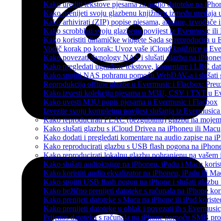
Kako urediti tekstove pjesama za audio datoteke na iPh
Kako prenijeti svoju glazbenu knjižnicu između uređaja
Kako arhivirati (ZIP) popise pjesama, albume, izvođače i
Kako scrobblati svoju glazbenu povijest iz Evermusic ili
Kako koristiti dinamičke widgete Sada se reproducira u
Vodič korak po korak: Uvoz vaše iCloud knjižnice u Eve
Kako povezati Synology NAS i slušati glazbu na iPhone
Kako pregledati ugrađene tekstove, komentare i LRC dat
Kako spojiti NAS pohranu pomoću WebDAV-a i slušati g
Reprodukcija offline glazbe u Evermusic i Flacbox: Preuz
Kako izvesti kolekciju pjesama u M3U, CSV i TXT u Ev
Kako uvesti M3U popis pjesama u Evermusic i Flacbox
Izvezite svoju kompletnu povijest slušanja iz Evermusica
Kako reproducirati FLAC (bezgubitnu) glazbu na moje
Kako slušati glazbu s iCloud Drivea na iPhoneu ili Macu
Kako dodati i pregledati komentare na audio zapise na 
Kako reproducirati glazbu s USB flash pogona na iPhon
Kako reproducirati lokalnu glazbu pohranjenu na vašem 
Kako slušati audioknjige na iPhoneu, iPadu i Macu koris
Kako koristiti audio ekvalizator na iPhoneu, iPadu ili M
Kako spojiti USB flash pogon na iPhone i slušati glazbu 
Kako bežično prenijeti datoteke s računala na iPhone kor
Kako prenijeti datoteke s Maca na iPhone ili iPad koriste
Kako prenijeti datoteke u oblak i povezati ih s Evermusic
Prijenos datoteka s računala na iPhone pomoću SMB pro