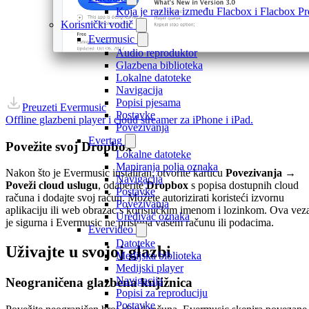
Koja je razlika između Flacbox i Flacbox 
Korisnički vodič
Evermusic
Audio reproduktor
Glazbena biblioteka
Lokalne datoteke
Navigacija
Popisi pjesama
Preuzeti Evermusic
Postavke
Offline glazbeni player i cloud streamer za iPhone i iPad.
Povezivanja
Evertag
Povežite svoj Dropbox
Lokalne datoteke
Mapiranja polja oznaka
Nakon što je Evermusic instaliran, otvorite karticu
Povezivanja
→
Navigacija
Poveži cloud uslugu
, odaberite
Dropbox
s popisa dostupnih cloud
Postavke
računa i dodajte svoj račun. Možete autorizirati koristeći izvornu
Povezivanja
aplikaciju ili web obrazac s korisničkim imenom i lozinkom. Ova vez
Uređivač oznaka
je sigurna i Evermusic ne pristupa vašem računu ili podacima.
Evervideo
Datoteke
Uživajte u svojoj glazbi
Medijska biblioteka
Medijski player
Navigacija
Neograničena glazbena knjižnica
Popisi za reproduciju
Postavke