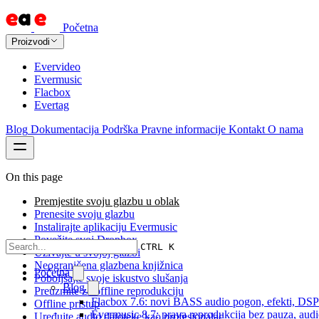
Početna
Proizvodi
Evervideo
Evermusic
Flacbox
Evertag
Blog
Dokumentacija
Podrška
Pravne informacije
Kontakt
O nama
On this page
Premjestite svoju glazbu u oblak
Prenesite svoju glazbu
Instalirajte aplikaciju Evermusic
Povežite svoj Dropbox
CTRL K
Uživajte u svojoj glazbi
Neograničena glazbena knjižnica
Početna
Poboljšajte svoje iskustvo slušanja
Blog
Preuzmite za offline reprodukciju
Flacbox 7.6: novi BASS audio pogon, efekti, DSP i
Offline pristup
Evermusic 8.7: prava reprodukcija bez pauza, audio 
Uređujte audio datoteke kao profesionalac