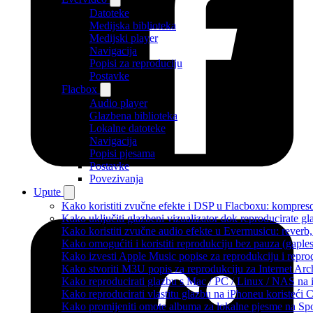
Datoteke
Medijska biblioteka
Medijski player
Navigacija
Popisi za reproduciju
Postavke
Flacbox
Audio player
Glazbena biblioteka
Lokalne datoteke
Navigacija
Popisi pjesama
Postavke
Povezivanja
Upute
Kako koristiti zvučne efekte i DSP u Flacboxu: kompresor
Kako uključiti glazbeni vizualizator dok reproducirate g
Kako koristiti zvučne audio efekte u Evermusicu: reverb, 
Kako omogućiti i koristiti reprodukciju bez pauza (gapl
Kako izvesti Apple Music popise za reprodukciju i repro
Kako stvoriti M3U popis za reprodukciju za Internet Arc
Kako reproducirati glazbu s Mac / PC / Linux / NAS na 
Kako reproducirati vlastitu glazbu na iPhoneu koristeći 
Kako promijeniti omote albuma za lokalne pjesme na Spot