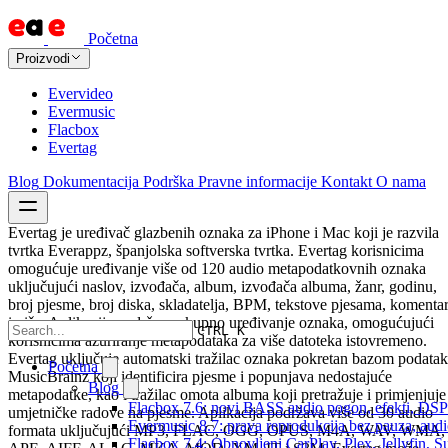
Početna
Proizvodi
Evervideo
Evermusic
Flacbox
Evertag
Blog
Dokumentacija
Podrška
Pravne informacije
Kontakt
O nama
Evertag je uređivač glazbenih oznaka za iPhone i Mac koji je razvila
tvrtka Everappz, španjolska softverska tvrtka. Evertag korisnicima
omogućuje uređivanje više od 120 audio metapodatkovnih oznaka
uključujući naslov, izvođača, album, izvođača albuma, žanr, godinu,
broj pjesme, broj diska, skladatelja, BPM, tekstove pjesama, komenta
i više. Aplikacija podržava skupno uređivanje oznaka, omogućujući
CTRL K
korisnicima ažuriranje metapodataka za više datoteka istovremeno.
Evertag uključuje automatski tražilac oznaka pokretan bazom podata
Početna
MusicBrainz koji identificira pjesme i popunjava nedostajuće
Blog
metapodatke, kao i tražilac omota albuma koji pretražuje i primjenjuje
Flacbox 7.6: novi BASS audio pogon, efekti, DSP i
umjetničke radove na pjesme. Aplikacija podržava više od 30 audio
Evermusic 8.7: prava reprodukcija bez pauza, audio 
formata uključujući MP3, FLAC, OGG, OPUS, M4A, WAV, WMA,
Flacbox 7.4: Obnovljeni CarPlay, Plex, Jellyfin,