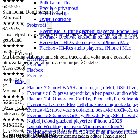
Politika kolačića
Stan loona. Don’t stream loona
Pravila o privatnosti
Alfonso!!!
Pravna obavijest
★★★★★
Uvjeti i odredbe
6/2/2026
Proizvodi
This helped my evening so much thank you to whoever made this ap
Evermusic - Offline glazbeni player za iPhone i M
gettyband
Evertag - Uređivač glazbenih oznaka za iPhone i 
★★★★★
Evervideo - HD video player za iPhone i Mac
5/30/2026
Flacbox - Hi-Res audio player za iPhone i Mac
Ma bisogna elaborare una singola traccia alla volta non è possibile
Proizvodi
utilizzarla per interi album… comunque è 5 stelle
Evervideo
Yasss coool
Evermusic
★★★★★
Flacbox
5/28/2026
Evertag
۶ৎ
Blog
Mohnauf
Flacbox 7.6: novi BASS audio pogon, efekti, DSP i live g
★★★★★
Evermusic 8.7: prava reprodukcija bez pauza, audio efekti
5/26/2026
Flacbox 7.4: Obnovljeni CarPlay, Plex, Jellyfin, Subson
التطبيق ممتاز
Evervideo 1.7: novi Plex, Jellyfin, streaming u oblaku, g
luke arriaga
Evertag 4.2: nove veze s oblakom, postavke uređivača o
★★★★★
Evermusic 8.6: novi CarPlay, Plex, Jellyfin, SFTP i widg
5/18/2026
Najbolji cloud glazbeni playeri za iPhone u 2026
I use Evertag all the time, and I only have good things to say about it!
Izvezite Wix blog postove u Markdown s OpenAI
It’s the easiest and most convenient metadata editor I have used!
Reproducirajte lossless FLAC i DSD na iPhoneu i Macu
Cjenovni planovi
The Hitrom
Najbolji cloud glazbeni player za iPhone i iPad