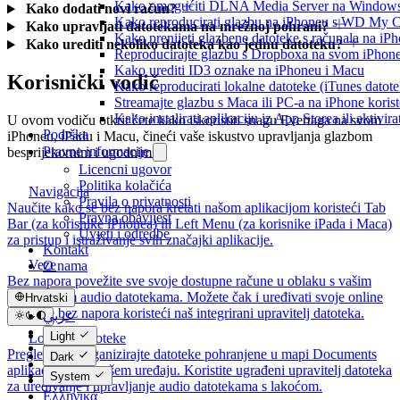
Kako omogućiti DLNA Media Server na Windows 10
Kako dodati novi račun?
Kako reproducirati glazbu na iPhoneu s WD My
Kako upravljati datotekama na mrežnoj pohrani?
Kako prenijeti glazbene datoteke s računala na iP
Kako urediti nekoliko datoteka kao jednu datoteku?
Reproducirajte glazbu s Dropboxa na svom iPhoneu
Kako urediti ID3 oznake na iPhoneu i Macu
Korisnički vodič
Kako reproducirati lokalne datoteke (iTunes dato
Streamajte glazbu s Maca ili PC-a na iPhone kori
Kako instalirati aplikaciju iz App Storea ili aktiv
U ovom vodiču otkrit ćete kako iskoristiti snagu Evertaga na svom
Podrška
iPhoneu, iPadu i Macu, čineći vaše iskustvo upravljanja glazbom
Pravne informacije
besprijekornim i ugodnim.
Licencni ugovor
Politika kolačića
Navigacija
Pravila o privatnosti
Naučite kako se bez napora kretati našom aplikacijom koristeći Tab
Pravna obavijest
Bar (za korisnike iPhonea) ili Left Menu (za korisnike iPada i Maca)
Uvjeti i odredbe
za pristup i istraživanje svih značajki aplikacije.
Kontakt
Veze
O nama
Bez napora povežite sve svoje dostupne račune u oblaku s vašim
dragocjenim audio datotekama. Možete čak i uređivati svoje online
Hrvatski
datoteke bez napora koristeći naš integrirani upravitelj datoteka.
عربي
Català
Light
Lokalne datoteke
Čeština
Pregledajte i organizirajte datoteke pohranjene u mapi Documents
Dark
Dansk
aplikacije ili na vašem uređaju. Koristite ugrađeni upravitelj datoteka
System
Deutsch
za uređivanje i upravljanje audio datotekama s lakoćom.
Ελληνικά