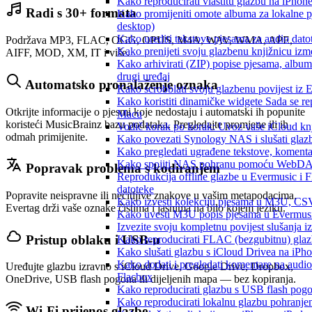
Kako reproducirati vlastitu glazbu na iPhon
Radi s 30+ formata
Kako promijeniti omote albuma za lokalne pj
desktop)
Kako urediti tekstove pjesama za audio dat
Podržava MP3, FLAC, OGG, OPUS, M4A, WAV, WMA, APE,
Kako prenijeti svoju glazbenu knjižnicu iz
AIFF, MOD, XM, IT i više.
Kako arhivirati (ZIP) popise pjesama, albume
drugi uređaj
Automatsko pronalaženje oznaka
Kako scrobblati svoju glazbenu povijest iz 
Kako koristiti dinamičke widgete Sada se r
Otkrijte informacije o pjesmi koje nedostaju i automatski ih popunite
Macu
koristeći MusicBrainz bazu podataka. Pregledajte promjene ili ih
Vodič korak po korak: Uvoz vaše iCloud knj
odmah primijenite.
Kako povezati Synology NAS i slušati glaz
Kako pregledati ugrađene tekstove, komenta
Kako spojiti NAS pohranu pomoću WebDAV-a
Popravak problema s kodiranjem
Reprodukcija offline glazbe u Evermusic i Fl
datoteke
Popravite neispravne ili nečitljive znakove u vašim metapodacima.
Kako izvesti kolekciju pjesama u M3U, CS
Evertag drži vaše oznake čistima i jasnima na bilo kojem jeziku.
Kako uvesti M3U popis pjesama u Evermusi
Izvezite svoju kompletnu povijest slušanja 
Pristup oblaku i USB-u
Kako reproducirati FLAC (bezgubitnu) gla
Kako slušati glazbu s iCloud Drivea na iPh
Kako dodati i pregledati komentare na audi
Uređujte glazbu izravno s iCloud Drive, Google Drive, Dropbox,
Flacbox
OneDrive, USB flash pogona ili dijeljenih mapa — bez kopiranja.
Kako reproducirati glazbu s USB flash pog
Kako reproducirati lokalnu glazbu pohranje
Wi-Fi prijenos glazbe