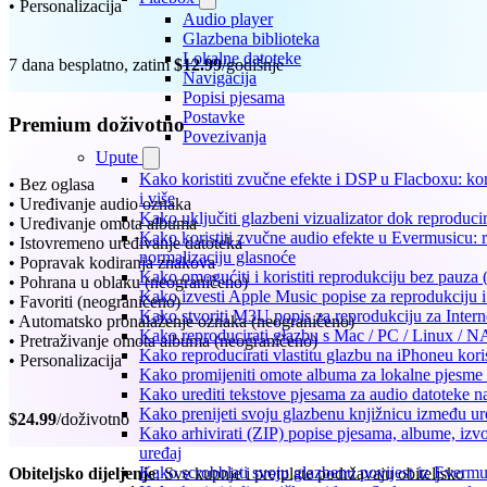
• Personalizacija
Audio player
Glazbena biblioteka
Lokalne datoteke
7 dana besplatno, zatim
$12.99
/godišnje
Navigacija
Popisi pjesama
Postavke
Premium doživotno
Povezivanja
Upute
Kako koristiti zvučne efekte i DSP u Flacboxu: ko
• Bez oglasa
i više
• Uređivanje audio oznaka
Kako uključiti glazbeni vizualizator dok reproduc
• Uređivanje omota albuma
Kako koristiti zvučne audio efekte u Evermusicu: re
• Istovremeno uređivanje datoteka
normalizaciju glasnoće
• Popravak kodiranja znakova
Kako omogućiti i koristiti reprodukciju bez pauza
• Pohrana u oblaku (neograničeno)
Kako izvesti Apple Music popise za reprodukciju i
• Favoriti (neograničeno)
Kako stvoriti M3U popis za reprodukciju za Intern
• Automatsko pronalaženje oznaka (neograničeno)
Kako reproducirati glazbu s Mac / PC / Linux / N
• Pretraživanje omota albuma (neograničeno)
Kako reproducirati vlastitu glazbu na iPhoneu kori
• Personalizacija
Kako promijeniti omote albuma za lokalne pjesme n
Kako urediti tekstove pjesama za audio datoteke 
Kako prenijeti svoju glazbenu knjižnicu između u
$24.99
/doživotno
Kako arhivirati (ZIP) popise pjesama, albume, izvo
uređaj
Kako scrobblati svoju glazbenu povijest iz Evermus
Obiteljsko dijeljenje
: Sve kupnje i pretplate podržavaju obiteljsko