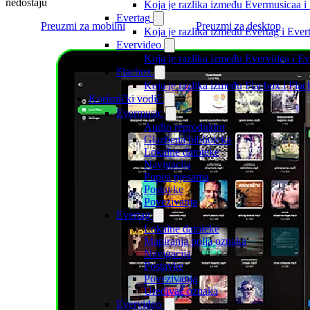
nedostaju
Koja je razlika između Evermusicaa 
Evertag
Preuzmi za mobilni
Preuzmi za desktop
Koja je razlika između Evertag i Eve
Evervideo
Koja je razlika između Evervidea i 
Flacbox
Koja je razlika između Flacbox i Fl
Korisnički vodič
Evermusic
Audio reproduktor
Glazbena biblioteka
Lokalne datoteke
Navigacija
Popisi pjesama
Postavke
Povezivanja
Evertag
Lokalne datoteke
Mapiranja polja oznaka
Navigacija
Postavke
Povezivanja
Uređivač oznaka
Evervideo