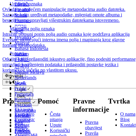
Uređivač oznaka
English
Ovladajte umijećem manipulacije metapodacima audio datoteka.
Español
Saznajte kako uređivati metapodatke, mijenjati omote albuma i
Suomi
besprijekorno upravljati višestrukim datotekama istovremeno.
Français
עברית
Mapiranja polja oznaka
हिन्दी
Istražite potpuni popis polja audio oznaka koje podržava aplikacija
Hrvatski
Evertag, uključujući interna imena polja i mapiranja kroz glavne
Magyar
formate metapodataka.
Bahasa Indonesia
Postavke
Italiano
Otkrijte kako prilagoditi iskustvo aplikacije, fino podesiti performanse
日本語
upravljati korištenjem podataka i prilagoditi postavke jezika i
한국어
korisničkog sučelja po vlastitom ukusu.
Bahasa Melayu
Hrvatski
Nederlands
عربي
Norsk
Català
Polski
Light
Čeština
Português
Dark
Dansk
Română
Proizvodi
Pomoć
Pravne
Tvrtka
System
Deutsch
Русский
informacije
Ελληνικά
Slovenčina
Evervideo
Česta
O nama
English
Svenska
Evermusic
pitanja
Blog
Español
Pravna
ไทย
Evertag
Upute
Kontakt
Suomi
obavijest
Türkçe
Flacbox
Korisnički
Français
Pravila
Українська
priručnik