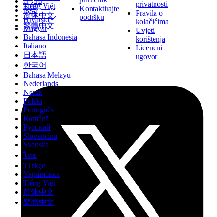
עברית
privatnosti
Tiếng Việt
Kontaktirajte
हिन्दी
Pravila o
简体中文
podršku
Hrvatski
kolačićima
繁體中文
Magyar
Uvjeti
Bahasa Indonesia
korištenja
Italiano
Licencni
日本語
ugovor
한국어
Bahasa Melayu
Nederlands
Norsk
Polski
Português
Română
Русский
Slovenčina
Svenska
ไทย
Türkçe
Українська
Tiếng Việt
简体中文
繁體中文