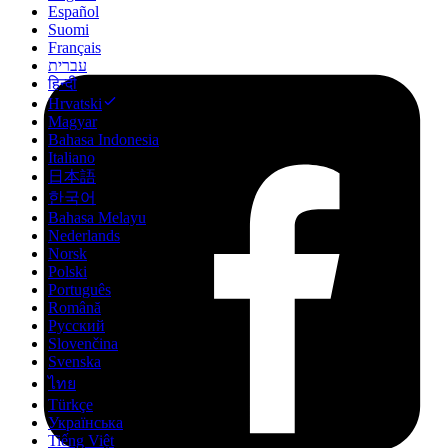
Español
Suomi
Français
עברית
हिन्दी
Hrvatski
Magyar
Bahasa Indonesia
Italiano
日本語
한국어
Bahasa Melayu
Nederlands
Norsk
Polski
Português
Română
Русский
Slovenčina
Svenska
ไทย
Türkçe
Українська
Tiếng Việt