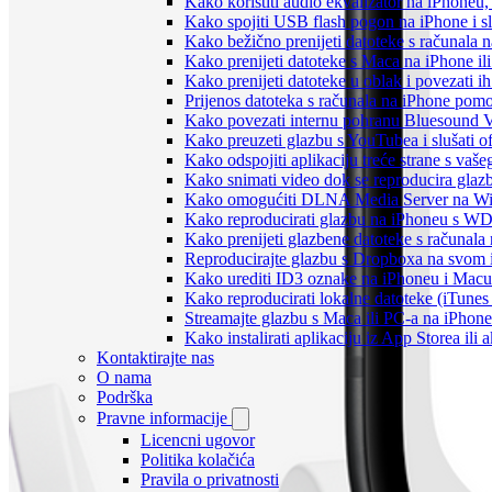
Kako koristiti audio ekvalizator na iPhoneu
Kako spojiti USB flash pogon na iPhone i slu
Kako bežično prenijeti datoteke s računala 
Kako prenijeti datoteke s Maca na iPhone ili
Kako prenijeti datoteke u oblak i povezati i
Prijenos datoteka s računala na iPhone po
Kako povezati internu pohranu Bluesound V
Kako preuzeti glazbu s YouTubea i slušati o
Kako odspojiti aplikaciju treće strane s vaš
Kako snimati video dok se reproducira glaz
Kako omogućiti DLNA Media Server na Wind
Kako reproducirati glazbu na iPhoneu s 
Kako prenijeti glazbene datoteke s računala
Reproducirajte glazbu s Dropboxa na svom i
Kako urediti ID3 oznake na iPhoneu i Macu
Kako reproducirati lokalne datoteke (iTune
Streamajte glazbu s Maca ili PC-a na iPhon
Kako instalirati aplikaciju iz App Storea il
Kontaktirajte nas
O nama
Podrška
Pravne informacije
Licencni ugovor
Politika kolačića
Pravila o privatnosti