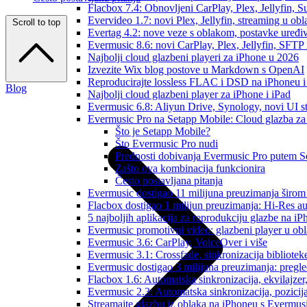
Flacbox 7.4: Obnovljeni CarPlay, Plex, Jellyfin,
Evervideo 1.7: novi Plex, Jellyfin, streaming u obl
Scroll to top
Evertag 4.2: nove veze s oblakom, postavke uređi
Evermusic 8.6: novi CarPlay, Plex, Jellyfin, SFTP 
Najbolji cloud glazbeni playeri za iPhone u 2026
Izvezite Wix blog postove u Markdown s OpenAI
Reproducirajte lossless FLAC i DSD na iPhoneu 
Blog
Najbolji cloud glazbeni player za iPhone i iPad
Evermusic 6.8: Aliyun Drive, Synology, novi UI st
Evermusic Pro na Setapp Mobile: Cloud glazba za
Što je Setapp Mobile?
Što Evermusic Pro nudi
Prednosti dobivanja Evermusic Pro putem S
Zašto ova kombinacija funkcionira
Često postavljana pitanja
Evermusic dostigao 11 milijuna preuzimanja širom 
Flacbox dostigao 1 milijun preuzimanja: Hi-Res a
5 najboljih aplikacija za reprodukciju glazbe na i
Evermusic promotivni video: glazbeni player u ob
Evermusic 3.6: CarPlay, VoiceOver i više
Evermusic 3.1: Crossfade, sinkronizacija bibliotek
Evermusic dostigao 3 milijuna preuzimanja: pregle
Flacbox 1.6: Automatska sinkronizacija, ekvilajz
Evermusic 2.3: Automatska sinkronizacija, pozicij
Streamajte glazbu iz oblaka na iPhoneu s Evermu