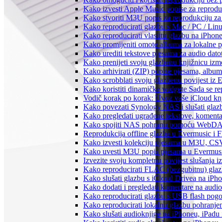
Kako izvesti Apple Music popise za reprodu
Kako stvoriti M3U popis za reprodukciju za 
Kako reproducirati glazbu s Mac / PC / Lin
Kako reproducirati vlastitu glazbu na iPhon
Kako promijeniti omote albuma za lokalne pj
Kako urediti tekstove pjesama za audio dat
Kako prenijeti svoju glazbenu knjižnicu iz
Kako arhivirati (ZIP) popise pjesama, albume
Kako scrobblati svoju glazbenu povijest iz 
Kako koristiti dinamičke widgete Sada se r
Vodič korak po korak: Uvoz vaše iCloud knj
Kako povezati Synology NAS i slušati glaz
Kako pregledati ugrađene tekstove, komenta
Kako spojiti NAS pohranu pomoću WebDAV-a
Reprodukcija offline glazbe u Evermusic i Fl
Kako izvesti kolekciju pjesama u M3U, CS
Kako uvesti M3U popis pjesama u Evermusi
Izvezite svoju kompletnu povijest slušanja 
Kako reproducirati FLAC (bezgubitnu) gla
Kako slušati glazbu s iCloud Drivea na iPh
Kako dodati i pregledati komentare na audi
Kako reproducirati glazbu s USB flash pog
Kako reproducirati lokalnu glazbu pohranje
Kako slušati audioknjige na iPhoneu, iPadu