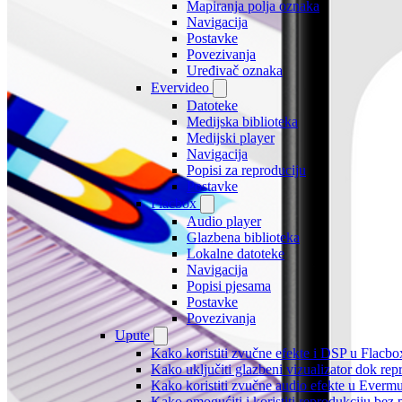
Mapiranja polja oznaka
Navigacija
Postavke
Povezivanja
Uređivač oznaka
Evervideo
Datoteke
Medijska biblioteka
Medijski player
Navigacija
Popisi za reproduciju
Postavke
Flacbox
Audio player
Glazbena biblioteka
Lokalne datoteke
Navigacija
Popisi pjesama
Postavke
Povezivanja
Upute
Kako koristiti zvučne efekte i DSP u Flacbox
Kako uključiti glazbeni vizualizator dok re
Kako koristiti zvučne audio efekte u Evermus
Kako omogućiti i koristiti reprodukciju bez