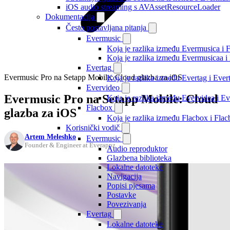
iOS audio streaming s AVAssetResourceLoader
Dokumentacija
Često postavljana pitanja
Evermusic
Koja je razlika između Evermusica i 
Koja je razlika između Evermusicaa 
Evertag
Evermusic Pro na Setapp Mobile: Cloud glazba za iOS
Koja je razlika između Evertag i Eve
Evervideo
Evermusic Pro na Setapp Mobile: Cloud
Koja je razlika između Evervidea i 
Flacbox
glazba za iOS
Koja je razlika između Flacbox i Fl
Korisnički vodič
Artem Meleshko
Evermusic
Founder & Engineer at Everappz
Audio reproduktor
Glazbena biblioteka
Lokalne datoteke
Navigacija
Popisi pjesama
Postavke
Povezivanja
Evertag
Lokalne datoteke