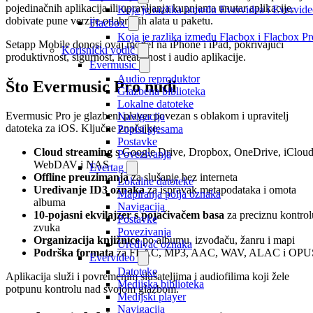
pojedinačnih aplikacija ili upravljanja kupnjama unutar aplikacije,
Koja je razlika između Evervidea i Evervi
dobivate pune verzije odabranih alata u paketu.
Flacbox
Koja je razlika između Flacbox i Flacbox 
Setapp Mobile donosi ovaj model na iPhone i iPad, pokrivajući
Korisnički vodič
produktivnost, sigurnost, kreativnost i audio aplikacije.
Evermusic
Audio reproduktor
Što Evermusic Pro nudi
Glazbena biblioteka
Lokalne datoteke
Evermusic Pro je glazbeni player povezan s oblakom i upravitelj
Navigacija
datoteka za iOS. Ključne značajke:
Popisi pjesama
Postavke
Cloud streaming
s Google Drive, Dropbox, OneDrive, iCloud
Povezivanja
WebDAV i NAS
Evertag
Offline preuzimanja
za slušanje bez interneta
Lokalne datoteke
Uređivanje ID3 oznaka
za ispravak metapodataka i omota
Mapiranja polja oznaka
albuma
Navigacija
10-pojasni ekvilajzer s pojačivačem basa
za preciznu kontrol
Postavke
zvuka
Povezivanja
Organizacija knjižnice
po albumu, izvođaču, žanru i mapi
Uređivač oznaka
Podrška formata
za FLAC, MP3, AAC, WAV, ALAC i OPU
Evervideo
Datoteke
Aplikacija služi i povremenim slušateljima i audiofilima koji žele
Medijska biblioteka
potpunu kontrolu nad svojom glazbom.
Medijski player
Navigacija