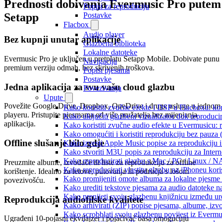
Prednosti dobivanja Evermusic Pro putem
Popisi za reproduciju
Postavke
Setapp
Flacbox
Audio player
Bez kupnji unutar aplikacije
Glazbena biblioteka
Lokalne datoteke
Evermusic Pro je uključen u pretplatu Setapp Mobile. Dobivate punu
Navigacija
premium verziju odmah, bez skrivenih troškova.
Popisi pjesama
Postavke
Jedna aplikacija za svu vašu cloud glazbu
Povezivanja
Upute
Povežite Google Drive, Dropbox, OneDrive i druge usluge u jednom
Kako koristiti zvučne efekte i DSP u Flacboxu: kom
playeru. Pristupite pjesmama od više pružatelja bez mijenjanja
Kako uključiti glazbeni vizualizator dok reproduc
aplikacija.
Kako koristiti zvučne audio efekte u Evermusicu: re
Kako omogućiti i koristiti reprodukciju bez pauza
Offline slušanje bilo gdje
Kako izvesti Apple Music popise za reprodukciju i
Kako stvoriti M3U popis za reprodukciju za Intern
Kako reproducirati glazbu s Mac / PC / Linux / N
Preuzmite albume, izvođače ili liste za reprodukciju za offline
Kako reproducirati vlastitu glazbu na iPhoneu kori
korištenje. Idealno za letove, putovanja ili područja s lošom
Kako promijeniti omote albuma za lokalne pjesme n
povezivošću.
Kako urediti tekstove pjesama za audio datoteke 
Kako prenijeti svoju glazbenu knjižnicu između u
Reprodukcija audiofilske kvalitete
Kako arhivirati (ZIP) popise pjesama, albume, izvo
Kako scrobblati svoju glazbenu povijest iz Evermus
Ugrađeni 10-pojasni ekvilajzer i pojačivač basa omogućuju