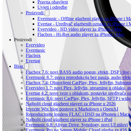
Pravna obavijest
Uvjeti i odredbe
Proizvodi
Evermusic - Offline glazbeni player za iPhone i M
Evertag - Uređivač glazbenih oznaka za iPhone i 
Evervideo - HD video player za iPhone i Mac
Flacbox - Hi-Res audio player za iPhone i Mac
Proizvodi
Evervideo
Evermusic
Flacbox
Evertag
Blog
Flacbox 7.6: novi BASS audio pogon, efekti, DSP i live g
Evermusic 8.7: prava reprodukcija bez pauza, audio efekti
Flacbox 7.4: Obnovljeni CarPlay, Plex, Jellyfin, Subson
Evervideo 1.7: novi Plex, Jellyfin, streaming u oblaku, g
Evertag 4.2: nove veze s oblakom, postavke uređivača o
Evermusic 8.6: novi CarPlay, Plex, Jellyfin, SFTP i widg
Najbolji cloud glazbeni playeri za iPhone u 2026
Izvezite Wix blog postove u Markdown s OpenAI
Reproducirajte lossless FLAC i DSD na iPhoneu i Macu
Najbolji cloud glazbeni player za iPhone i iPad
Evermusic 6.8: Aliyun Drive, Synology, novi UI stilovi
Evermusic Pro na Setapp Mobile: Cloud glazba za iOS