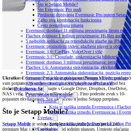
Što je Setapp Mobile?
Što Evermusic Pro nudi
Prednosti dobivanja Evermusic Pro putem Setapp
Zašto ova kombinacija funkcionira
Često postavljana pitanja
Evermusic dostigao 11 milijuna preuzimanja širom svijet
Flacbox dostigao 1 milijun preuzimanja: Hi-Res audio
5 najboljih aplikacija za reprodukciju glazbe na iPhoneu
Evermusic promotivni video: glazbeni player u oblaku
Evermusic 3.6: CarPlay, VoiceOver i više
Evermusic 3.1: Crossfade, sinkronizacija biblioteke i sig
Evermusic dostigao 3 milijuna preuzimanja: pregled znač
Flacbox 1.6: Automatska sinkronizacija, ekvilajzer, po
Evermusic 2.3: Automatska sinkronizacija, pozicija repro
Ukratko:
Evermusic Pro je dostupan putem Setapp Mobile, pružajuć
Streamajte glazbu iz oblaka na iPhoneu s Evermusicom
vam potpuno opremljen cloud glazbeni player za iPhone i iPad bez
iOS audio streaming s AVAssetResourceLoader
dodatnih troškova. Streamajte s Google Drive, Dropbox, OneDrive,
Dokumentacija
NAS i više. Preuzmite za offline slušanje. Fino podesite zvuk s 10-
Često postavljana pitanja
pojasnim ekvilajzerom. Sve uključeno u jednu Setapp pretplatu.
Evermusic
Koja je razlika između Evermusica i Flacbo
Što je Setapp Mobile?
Koja je razlika između Evermusicaa i Ever
Evertag
Koja je razlika između Evertag i Evertag P
Setapp Mobile
je usluga pretplate koja pruža pristup preko 240
premium Mac i iOS aplikacija pod jednim planom. Umjesto plaćanja
Evervideo