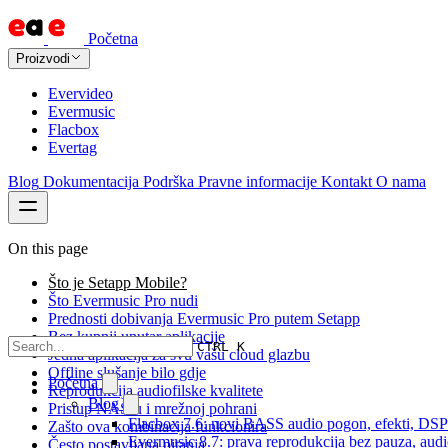
Početna
Proizvodi
Evervideo
Evermusic
Flacbox
Evertag
Blog
Dokumentacija
Podrška
Pravne informacije
Kontakt
O nama
On this page
Što je Setapp Mobile?
Što Evermusic Pro nudi
Prednosti dobivanja Evermusic Pro putem Setapp
Bez kupnji unutar aplikacije
CTRL K
Jedna aplikacija za svu vašu cloud glazbu
Offline slušanje bilo gdje
Početna
Reprodukcija audiofilske kvalitete
Blog
Pristup NAS-u i mrežnoj pohrani
Flacbox 7.6: novi BASS audio pogon, efekti, DSP i
Zašto ova kombinacija funkcionira
Evermusic 8.7: prava reprodukcija bez pauza, audio 
Često postavljana pitanja