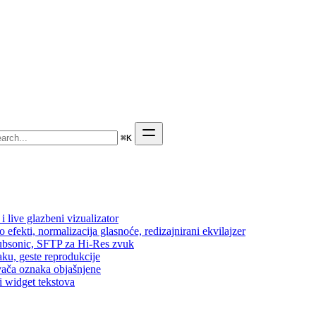
⌘
K
 live glazbeni vizualizator
efekti, normalizacija glasnoće, redizajnirani ekvilajzer
 Subsonic, SFTP za Hi-Res zvuk
aku, geste reprodukcije
vača oznaka objašnjene
i widget tekstova