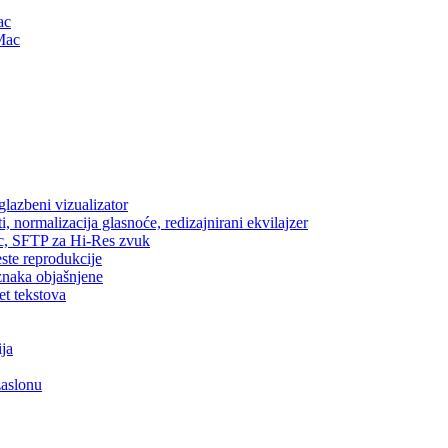
ac
Mac
lazbeni vizualizator
, normalizacija glasnoće, redizajnirani ekvilajzer
ic, SFTP za Hi-Res zvuk
este reprodukcije
znaka objašnjene
et tekstova
ija
zaslonu