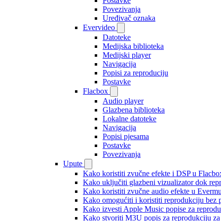
Postavke
Povezivanja
Uređivač oznaka
Evervideo
Datoteke
Medijska biblioteka
Medijski player
Navigacija
Popisi za reproduciju
Postavke
Flacbox
Audio player
Glazbena biblioteka
Lokalne datoteke
Navigacija
Popisi pjesama
Postavke
Povezivanja
Upute
Kako koristiti zvučne efekte i DSP u Flacbox
Kako uključiti glazbeni vizualizator dok re
Kako koristiti zvučne audio efekte u Evermus
Kako omogućiti i koristiti reprodukciju bez
Kako izvesti Apple Music popise za reprodu
Kako stvoriti M3U popis za reprodukciju za 