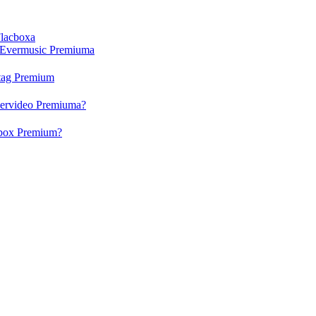
Flacboxa
i Evermusic Premiuma
rtag Premium
Evervideo Premiuma?
acbox Premium?