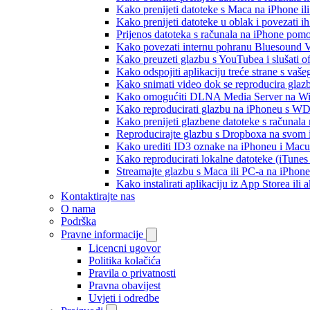
Kako prenijeti datoteke s Maca na iPhone ili
Kako prenijeti datoteke u oblak i povezati i
Prijenos datoteka s računala na iPhone po
Kako povezati internu pohranu Bluesound V
Kako preuzeti glazbu s YouTubea i slušati o
Kako odspojiti aplikaciju treće strane s vaš
Kako snimati video dok se reproducira glaz
Kako omogućiti DLNA Media Server na Wind
Kako reproducirati glazbu na iPhoneu s 
Kako prenijeti glazbene datoteke s računala
Reproducirajte glazbu s Dropboxa na svom i
Kako urediti ID3 oznake na iPhoneu i Macu
Kako reproducirati lokalne datoteke (iTune
Streamajte glazbu s Maca ili PC-a na iPhon
Kako instalirati aplikaciju iz App Storea il
Kontaktirajte nas
O nama
Podrška
Pravne informacije
Licencni ugovor
Politika kolačića
Pravila o privatnosti
Pravna obavijest
Uvjeti i odredbe