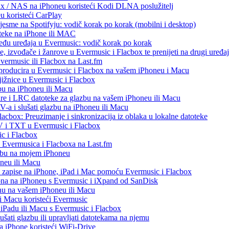
ux / NAS na iPhoneu koristeći Kodi DLNA poslužitelj
eu koristeći CarPlay
esme na Spotifyju: vodič korak po korak (mobilni i desktop)
oteke na iPhone ili MAC
među uređaja u Evermusic: vodič korak po korak
, izvođače i žanrove u Evermusic i Flacbox te prenijeti na drugi uređaj
Evermusic ili Flacbox na Last.fm
eproducira u Evermusic i Flacbox na vašem iPhoneu i Macu
ižnice u Evermusic i Flacbox
bu na iPhoneu ili Macu
re i LRC datoteke za glazbu na vašem iPhoneu ili Macu
 i slušati glazbu na iPhoneu ili Macu
acbox: Preuzimanje i sinkronizacija iz oblaka u lokalne datoteke
V i TXT u Evermusic i Flacbox
c i Flacbox
iz Evermusica i Flacboxa na Last.fm
zbu na mojem iPhoneu
oneu ili Macu
o zapise na iPhone, iPad i Mac pomoću Evermusic i Flacbox
ona na iPhoneu s Evermusic i iXpand od SanDisk
nu na vašem iPhoneu ili Macu
 i Macu koristeći Evermusic
, iPadu ili Macu s Evermusic i Flacbox
šati glazbu ili upravljati datotekama na njemu
na iPhone koristeći WiFi-Drive