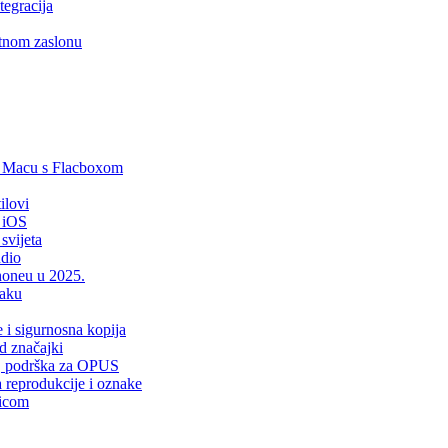
tegracija
etnom zaslonu
i Macu s Flacboxom
ilovi
 iOS
svijeta
udio
Phoneu u 2025.
laku
e i sigurnosna kopija
d značajki
er, podrška za OPUS
a reprodukcije i oznake
sicom