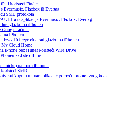
 iPad koristeći Finder
h s Evermusic, Flacbox ili Evertag
moću SMB protokola
AULT-a iz aplikacija Evermusic, Flacbox, Evertag
ffline glazbu na iPhoneu
eg Google računa
ba na iPhoneu
ows 10 i reproducirati glazbu na iPhoneu
WD My Cloud Home
 na iPhone bez iTunes koristeći WiFi-Drive
Phoneu kad ste offline
s datoteke) na mom iPhoneu
e koristeći SMB
i aktivirati kupnju unutar aplikacije pomoću promotivnog koda