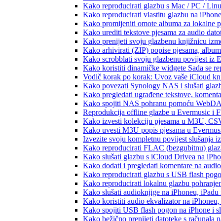
Kako reproducirati glazbu s Mac / PC / Lin
Kako reproducirati vlastitu glazbu na iPhon
Kako promijeniti omote albuma za lokalne pj
Kako urediti tekstove pjesama za audio dat
Kako prenijeti svoju glazbenu knjižnicu iz
Kako arhivirati (ZIP) popise pjesama, albume
Kako scrobblati svoju glazbenu povijest iz 
Kako koristiti dinamičke widgete Sada se r
Vodič korak po korak: Uvoz vaše iCloud knj
Kako povezati Synology NAS i slušati glaz
Kako pregledati ugrađene tekstove, komenta
Kako spojiti NAS pohranu pomoću WebDAV-a
Reprodukcija offline glazbe u Evermusic i Fl
Kako izvesti kolekciju pjesama u M3U, CS
Kako uvesti M3U popis pjesama u Evermusi
Izvezite svoju kompletnu povijest slušanja 
Kako reproducirati FLAC (bezgubitnu) gla
Kako slušati glazbu s iCloud Drivea na iPh
Kako dodati i pregledati komentare na audi
Kako reproducirati glazbu s USB flash pog
Kako reproducirati lokalnu glazbu pohranje
Kako slušati audioknjige na iPhoneu, iPadu
Kako koristiti audio ekvalizator na iPhoneu
Kako spojiti USB flash pogon na iPhone i slu
Kako bežično prenijeti datoteke s računala 