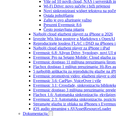
Više od 10 novih cloud, NAS i serverskih in
Wi-Fi Drive: novo sučelje i brži prijenosi
Novi sinkronizirani widget tekstova na poč
Ostala poboljšanja
Zašto je ovo ažuriranje važno
Preuzmi Evermusic 8.6
Često postavljana pitanja
Najbolji cloud glazbeni playeri za iPhone u 2026
Izvezite Wix blog postove u Markdown s OpenAI
Reproducirajte lossless FLAC i DSD na iPhoneu 
Najbolji cloud glazbeni player za iPhone i iPad
Evermusic 6.8: Aliyun Drive, Synology, novi UI st
Evermusic Pro na Setapp Mobile: Cloud glazba za
Evermusic dostigao 11 milijuna preuzimanja širom 
Flacbox dostigao 1 milijun preuzimanja: Hi-Res a
5 najboljih aplikacija za reprodukciju glazbe na i
Evermusic promotivni video: glazbeni player u ob
Evermusic 3.6: CarPlay, VoiceOver i više
Evermusic 3.1: Crossfade, sinkronizacija bibliotek
Evermusic dostigao 3 milijuna preuzimanja: pregle
Flacbox 1.6: Automatska sinkronizacija, ekvilajz
Evermusic 2.3: Automatska sinkronizacija, pozicij
Streamajte glazbu iz oblaka na iPhoneu s Evermu
iOS audio streaming s AVAssetResourceLoader
Dokumentacija