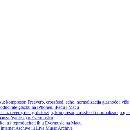
u: kompresor, Freeverb, crossfeed, echo, normalizacija glasnoće i više
producirate glazbu na iPhoneu, iPadu i Macu
icu: reverb, delay, distorziju, kompresor, crossfeed i normalizaciju gla
 pauza (gapless) u Evermusicu
kciju i reproducirati ih u Evermusic na Macu
Internet Archive ili Live Music Archive