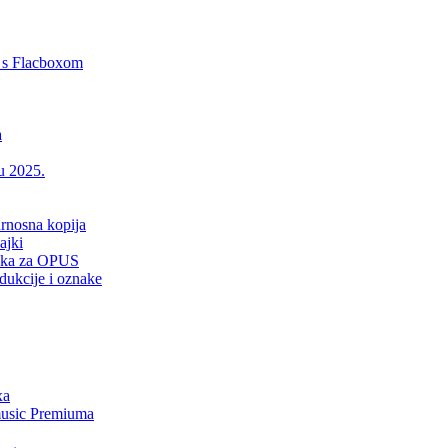
 s Flacboxom
a
 u 2025.
urnosna kopija
ajki
drška za OPUS
dukcije i oznake
xa
music Premiuma