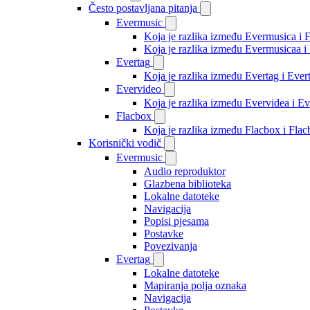
Često postavljana pitanja
Evermusic
Koja je razlika između Evermusica i 
Koja je razlika između Evermusicaa 
Evertag
Koja je razlika između Evertag i Eve
Evervideo
Koja je razlika između Evervidea i 
Flacbox
Koja je razlika između Flacbox i Fl
Korisnički vodič
Evermusic
Audio reproduktor
Glazbena biblioteka
Lokalne datoteke
Navigacija
Popisi pjesama
Postavke
Povezivanja
Evertag
Lokalne datoteke
Mapiranja polja oznaka
Navigacija