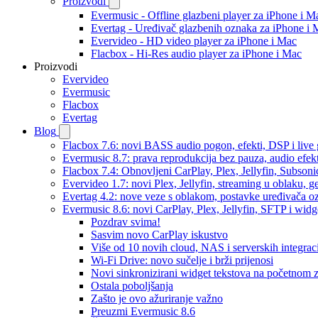
Proizvodi
Evermusic - Offline glazbeni player za iPhone i M
Evertag - Uređivač glazbenih oznaka za iPhone i 
Evervideo - HD video player za iPhone i Mac
Flacbox - Hi-Res audio player za iPhone i Mac
Proizvodi
Evervideo
Evermusic
Flacbox
Evertag
Blog
Flacbox 7.6: novi BASS audio pogon, efekti, DSP i live g
Evermusic 8.7: prava reprodukcija bez pauza, audio efekti
Flacbox 7.4: Obnovljeni CarPlay, Plex, Jellyfin, Subson
Evervideo 1.7: novi Plex, Jellyfin, streaming u oblaku, g
Evertag 4.2: nove veze s oblakom, postavke uređivača o
Evermusic 8.6: novi CarPlay, Plex, Jellyfin, SFTP i widg
Pozdrav svima!
Sasvim novo CarPlay iskustvo
Više od 10 novih cloud, NAS i serverskih integrac
Wi-Fi Drive: novo sučelje i brži prijenosi
Novi sinkronizirani widget tekstova na početnom 
Ostala poboljšanja
Zašto je ovo ažuriranje važno
Preuzmi Evermusic 8.6