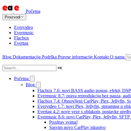
Početna
Proizvodi
Evervideo
Evermusic
Flacbox
Evertag
Blog
Dokumentacija
Podrška
Pravne informacije
Kontakt
O nama
⌘
K
Početna
Blog
Flacbox 7.6: novi BASS audio pogon, efekti, DSP i
Evermusic 8.7: prava reprodukcija bez pauza, audio 
Flacbox 7.4: Obnovljeni CarPlay, Plex, Jellyfin,
Evervideo 1.7: novi Plex, Jellyfin, streaming u obl
Evertag 4.2: nove veze s oblakom, postavke uređi
Evermusic 8.6: novi CarPlay, Plex, Jellyfin, SFTP 
Pozdrav svima!
Sasvim novo CarPlay iskustvo