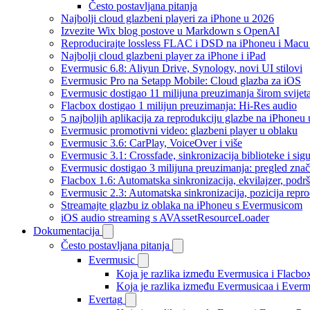
Često postavljana pitanja
Najbolji cloud glazbeni playeri za iPhone u 2026
Izvezite Wix blog postove u Markdown s OpenAI
Reproducirajte lossless FLAC i DSD na iPhoneu i Macu
Najbolji cloud glazbeni player za iPhone i iPad
Evermusic 6.8: Aliyun Drive, Synology, novi UI stilovi
Evermusic Pro na Setapp Mobile: Cloud glazba za iOS
Evermusic dostigao 11 milijuna preuzimanja širom svijet
Flacbox dostigao 1 milijun preuzimanja: Hi-Res audio
5 najboljih aplikacija za reprodukciju glazbe na iPhoneu
Evermusic promotivni video: glazbeni player u oblaku
Evermusic 3.6: CarPlay, VoiceOver i više
Evermusic 3.1: Crossfade, sinkronizacija biblioteke i sig
Evermusic dostigao 3 milijuna preuzimanja: pregled znač
Flacbox 1.6: Automatska sinkronizacija, ekvilajzer, po
Evermusic 2.3: Automatska sinkronizacija, pozicija repro
Streamajte glazbu iz oblaka na iPhoneu s Evermusicom
iOS audio streaming s AVAssetResourceLoader
Dokumentacija
Često postavljana pitanja
Evermusic
Koja je razlika između Evermusica i Flacbo
Koja je razlika između Evermusicaa i Ever
Evertag