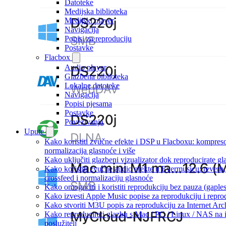
Datoteke
Medijska biblioteka
Medijski player
Navigacija
Popisi za reproduciju
Postavke
Flacbox
Audio player
Glazbena biblioteka
Lokalne datoteke
Navigacija
Popisi pjesama
Postavke
Povezivanja
Upute
Kako koristiti zvučne efekte i DSP u Flacboxu: kompresor
normalizacija glasnoće i više
Kako uključiti glazbeni vizualizator dok reproducirate g
Kako koristiti zvučne audio efekte u Evermusicu: reverb, 
crossfeed i normalizaciju glasnoće
Kako omogućiti i koristiti reprodukciju bez pauza (gapl
Kako izvesti Apple Music popise za reprodukciju i repro
Kako stvoriti M3U popis za reprodukciju za Internet Arc
Kako reproducirati glazbu s Mac / PC / Linux / NAS n
poslužitelj