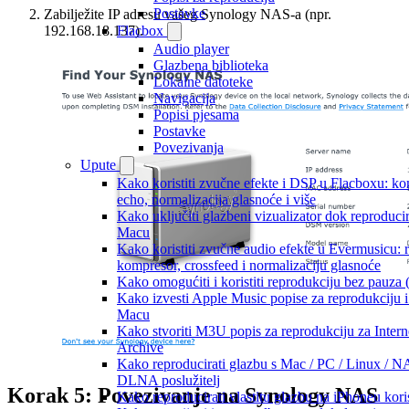
Postavke
Zabilježite IP adresu vašeg Synology NAS-a (npr.
Flacbox
192.168.18.137).
Audio player
Glazbena biblioteka
Lokalne datoteke
Navigacija
Popisi pjesama
Postavke
Povezivanja
Upute
Kako koristiti zvučne efekte i DSP u Flacboxu: ko
echo, normalizacija glasnoće i više
Kako uključiti glazbeni vizualizator dok reproduci
Macu
Kako koristiti zvučne audio efekte u Evermusicu: re
kompresor, crossfeed i normalizaciju glasnoće
Kako omogućiti i koristiti reprodukciju bez pauza
Kako izvesti Apple Music popise za reprodukciju i
Macu
Kako stvoriti M3U popis za reprodukciju za Intern
Archive
Kako reproducirati glazbu s Mac / PC / Linux / N
DLNA poslužitelj
Korak 5: Povezivanje na Synology NAS
Kako reproducirati vlastitu glazbu na iPhoneu kori