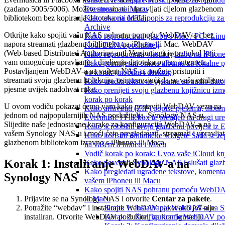
(zadano 5005/5006). Možete streamati i upravljati cijelom glazbenom
Evermusic na Macu
bibliotekom bez kopiranja datoteka na uređaj.
Kako stvoriti M3U popis za reprodukciju za 
Archive
Otkrijte kako spojiti vašu NAS pohranu pomoću WebDAV-a i bez
Kako reproducirati glazbu s Mac / PC / Lin
napora streamati glazbenu biblioteku na iPhone ili Mac. WebDAV
Kodi DLNA poslužitelj
(Web-based Distributed Authoring and Versioning) je protokol koji
Kako reproducirati vlastitu glazbu na iPhon
vam omogućuje upravljanje i dijeljenje datoteka putem interneta.
Kako promijeniti omote albuma za lokalne p
Postavljanjem WebDAV-a na vašem NAS-u, možete pristupiti i
po korak (mobilni i desktop)
streamati svoju glazbenu kolekciju, osiguravajući da su vaše omiljene
Kako urediti tekstove pjesama za audio dat
pjesme uvijek nadohvat ruke.
Kako prenijeti svoju glazbenu knjižnicu iz
korak po korak
U ovom vodiču pokazat ćemo vam kako postaviti WebDAV vezu na
Kako arhivirati (ZIP) popise pjesama, album
jednom od najpopularnijih NAS poslužitelja, Synology NAS-u.
Evermusic i Flacbox te prenijeti na drugi ur
Slijedite naše jednostavne korake za konfiguraciju WebDAV-a na
Kako scrobblati svoju glazbenu povijest iz 
vašem Synology NAS-u i moći ćete pregledavati, streamati i upravljat
Kako koristiti dinamičke widgete Sada se r
glazbenom bibliotekom izravno s iPhonea ili Maca.
na vašem iPhoneu i Macu
Vodič korak po korak: Uvoz vaše iCloud knj
Korak 1: Instaliranje WebDAV-a na
Kako povezati Synology NAS i slušati glaz
Kako pregledati ugrađene tekstove, komenta
Synology NAS
vašem iPhoneu ili Macu
Kako spojiti NAS pohranu pomoću WebDAV-a
Prijavite se na Synology NAS i otvorite
Centar za pakete
.
ili Macu
Potražite “webdav” i instalirajte WebDAV paket ako još nije
Korak 1: Instaliranje WebDAV-a na
instaliran. Otvorite WebDAV poslužitelj za konfiguraciju.
Korak 2: Konfiguriranje WebDAV pos