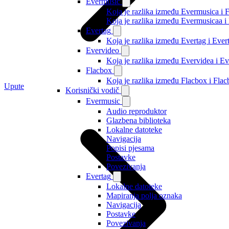
Evermusic
Koja je razlika između Evermusica i 
Koja je razlika između Evermusicaa 
Evertag
Koja je razlika između Evertag i Eve
Evervideo
Koja je razlika između Evervidea i 
Flacbox
Koja je razlika između Flacbox i Fl
Upute
Korisnički vodič
Evermusic
Audio reproduktor
Glazbena biblioteka
Lokalne datoteke
Navigacija
Popisi pjesama
Postavke
Povezivanja
Evertag
Lokalne datoteke
Mapiranja polja oznaka
Navigacija
Postavke
Povezivanja