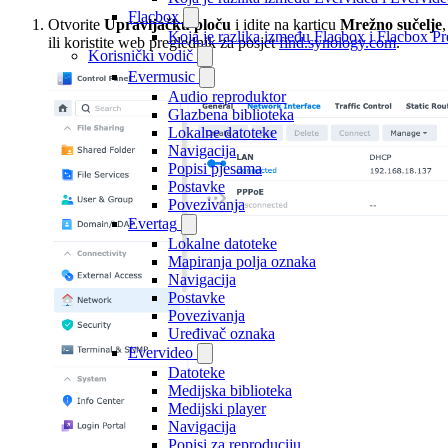
Flacbox
Otvorite
Upravljačku ploču
i idite na karticu
Mrežno sučelje
,
Koja je razlika između Flacbox i Flacbox 
ili koristite web preglednik za posjet
find.synology.com
.
Korisnički vodič
Evermusic
Audio reproduktor
Glazbena biblioteka
Lokalne datoteke
Navigacija
Popisi pjesama
Postavke
Povezivanja
Evertag
Lokalne datoteke
Mapiranja polja oznaka
Navigacija
Postavke
Povezivanja
Uređivač oznaka
Evervideo
Datoteke
Medijska biblioteka
Medijski player
Navigacija
Popisi za reproduciju