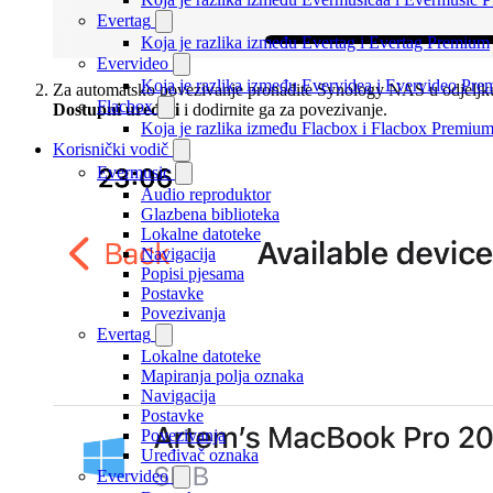
Evertag
Koja je razlika između Evertag i Evertag Premium
Evervideo
Koja je razlika između Evervidea i Evervideo Pr
Za automatsko povezivanje pronađite Synology NAS u odjeljk
Flacbox
Dostupni uređaji
i dodirnite ga za povezivanje.
Koja je razlika između Flacbox i Flacbox Premiu
Korisnički vodič
Evermusic
Audio reproduktor
Glazbena biblioteka
Lokalne datoteke
Navigacija
Popisi pjesama
Postavke
Povezivanja
Evertag
Lokalne datoteke
Mapiranja polja oznaka
Navigacija
Postavke
Povezivanja
Uređivač oznaka
Evervideo