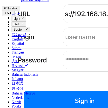
Hrvatski
عربي
Català
Light
Čeština
Dark
Dansk
System
Deutsch
Ελληνικά
English
Español
Suomi
Français
עברית
हिन्दी
Hrvatski
Magyar
Bahasa Indonesia
Italiano
日本語
한국어
Bahasa Melayu
Nederlands
Norsk
Polski