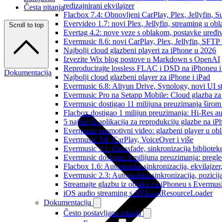
redizajnirani ekvilajzer
Česta pitanja
Flacbox 7.4: Obnovljeni CarPlay, Plex, Jellyfin,
Evervideo 1.7: novi Plex, Jellyfin, streaming u obl
Scroll to top
Evertag 4.2: nove veze s oblakom, postavke uređi
Evermusic 8.6: novi CarPlay, Plex, Jellyfin, SFTP 
Najbolji cloud glazbeni playeri za iPhone u 2026
Izvezite Wix blog postove u Markdown s OpenAI
Reproducirajte lossless FLAC i DSD na iPhoneu 
Dokumentacija
Najbolji cloud glazbeni player za iPhone i iPad
Evermusic 6.8: Aliyun Drive, Synology, novi UI st
Evermusic Pro na Setapp Mobile: Cloud glazba za
Evermusic dostigao 11 milijuna preuzimanja širom 
Flacbox dostigao 1 milijun preuzimanja: Hi-Res a
5 najboljih aplikacija za reprodukciju glazbe na i
Evermusic promotivni video: glazbeni player u ob
Evermusic 3.6: CarPlay, VoiceOver i više
Evermusic 3.1: Crossfade, sinkronizacija bibliotek
Evermusic dostigao 3 milijuna preuzimanja: pregle
Flacbox 1.6: Automatska sinkronizacija, ekvilajz
Evermusic 2.3: Automatska sinkronizacija, pozicij
Streamajte glazbu iz oblaka na iPhoneu s Evermu
iOS audio streaming s AVAssetResourceLoader
Dokumentacija
Često postavljana pitanja