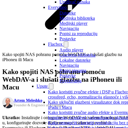
Uređivač oznaka
Evervideo
Datoteke
Medijska biblioteka
Medijski player
Navigacija
Popisi za reproduciju
Postavke
Flacbox
Audio player
Kako spojiti NAS pohranu pomoću WebDAV-a i slušati glazbu na
Glazbena biblioteka
iPhoneu ili Macu
Lokalne datoteke
Navigacija
Kako spojiti NAS pohranu pomoću
Popisi pjesama
Postavke
WebDAV-a i slušati glazbu na iPhoneu ili
Povezivanja
Macu
Upute
Kako koristiti zvučne efekte i DSP u Flacbo
crossfeed, echo, normalizacija glasnoće i viš
Artem Meleshko
Kako uključiti glazbeni vizualizator dok rep
Founder & Engineer at Everappz
iPadu i Macu
Kako koristiti zvučne audio efekte u Evermusi
Ukratko:
Instalirajte i omogućite WebDAV na vašem Synology NAS
kompresor, crossfeed i normalizaciju glasno
u, konfigurirajte dozvole dijeljene mape, zatim se povežite iz
Kako omogućiti i koristiti reprodukciju bez
Evermusica ili Flacboxa koristeći IP adresu NAS-a i WebDAV port
Kako izvesti Apple Music popise za reprodukc