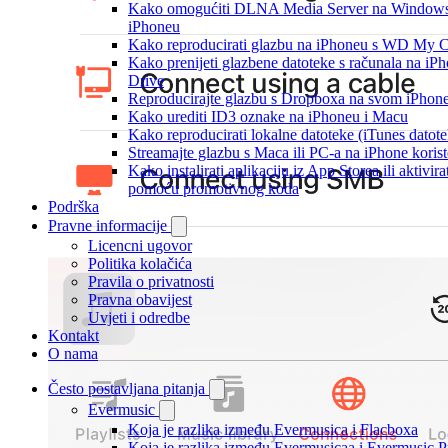
Kako omogućiti DLNA Media Server na Windows 10
iPhoneu
Kako reproducirati glazbu na iPhoneu s WD My
Kako prenijeti glazbene datoteke s računala na iPh
Drive
Reproducirajte glazbu s Dropboxa na svom iPhoneu
Kako urediti ID3 oznake na iPhoneu i Macu
Kako reproducirati lokalne datoteke (iTunes dato
Streamajte glazbu s Maca ili PC-a na iPhone kori
Kako instalirati aplikaciju iz App Storea ili aktivir
pomoću promotivnog koda
Podrška
Pravne informacije
Licencni ugovor
Politika kolačića
Pravila o privatnosti
Pravna obavijest
Uvjeti i odredbe
Kontakt
O nama
Često postavljana pitanja
Evermusic
Koja je razlika između Evermusica i Flacboxa
Koja je razlika između Evermusicaa i Evermusic 