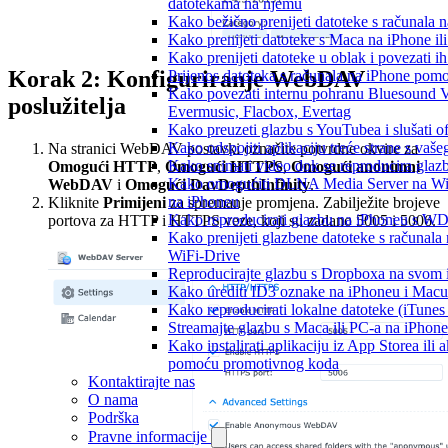
datotekama na njemu
Kako bežično prenijeti datoteke s računala 
Kako prenijeti datoteke s Maca na iPhone ili
Kako prenijeti datoteke u oblak i povezati i
Korak 2: Konfiguriranje WebDAV
Prijenos datoteka s računala na iPhone po
Kako povezati internu pohranu Bluesound V
poslužitelja
Evermusic, Flacbox, Evertag
Kako preuzeti glazbu s YouTubea i slušati o
Kako odspojiti aplikaciju treće strane s vaš
Na stranici WebDAV postavki označite potvrdne okvire za
Kako snimati video dok se reproducira glaz
Omogući HTTP
,
Omogući HTTPS
,
Omogući anonimni
Kako omogućiti DLNA Media Server na Wind
WebDAV
i
Omogući DavDepthInfinity
.
na iPhoneu
Kliknite
Primijeni
za spremanje promjena. Zabilježite brojeve
Kako reproducirati glazbu na iPhoneu s 
portova za HTTP i HTTPS veze, koji su zadano 5005 i 5006.
Kako prenijeti glazbene datoteke s računala 
WiFi-Drive
Reproducirajte glazbu s Dropboxa na svom i
Kako urediti ID3 oznake na iPhoneu i Macu
Kako reproducirati lokalne datoteke (iTune
Streamajte glazbu s Maca ili PC-a na iPhon
Kako instalirati aplikaciju iz App Storea ili a
pomoću promotivnog koda
Kontaktirajte nas
O nama
Podrška
Pravne informacije