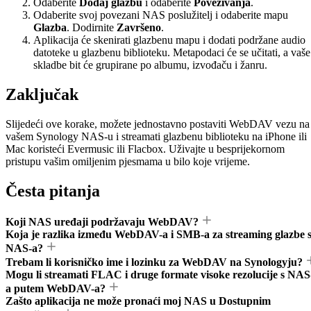
Odaberite
Dodaj glazbu
i odaberite
Povezivanja
.
Odaberite svoj povezani NAS poslužitelj i odaberite mapu
Glazba
. Dodirnite
Završeno
.
Aplikacija će skenirati glazbenu mapu i dodati podržane audio
datoteke u glazbenu biblioteku. Metapodaci će se učitati, a vaše
skladbe bit će grupirane po albumu, izvođaču i žanru.
Zaključak
Slijedeći ove korake, možete jednostavno postaviti WebDAV vezu na
vašem Synology NAS-u i streamati glazbenu biblioteku na iPhone ili
Mac koristeći Evermusic ili Flacbox. Uživajte u besprijekornom
pristupu vašim omiljenim pjesmama u bilo koje vrijeme.
Česta pitanja
Koji NAS uređaji podržavaju WebDAV?
Koja je razlika između WebDAV-a i SMB-a za streaming glazbe 
NAS-a?
Trebam li korisničko ime i lozinku za WebDAV na Synologyju?
Mogu li streamati FLAC i druge formate visoke rezolucije s NAS
a putem WebDAV-a?
Zašto aplikacija ne može pronaći moj NAS u Dostupnim