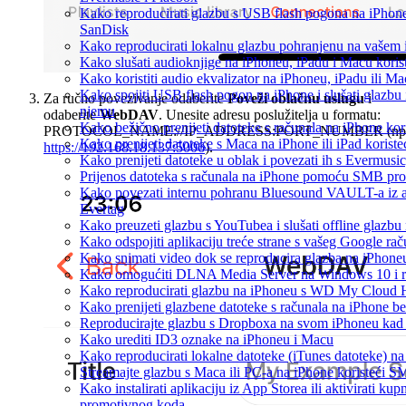
Kako reproducirati glazbu s USB flash pogona na iPhon
SanDisk
Kako reproducirati lokalnu glazbu pohranjenu na vašem 
Kako slušati audioknjige na iPhoneu, iPadu i Macu koris
Kako koristiti audio ekvalizator na iPhoneu, iPadu ili M
Kako spojiti USB flash pogon na iPhone i slušati glazbu i
Za ručno povezivanje odaberite
Poveži oblačnu uslugu
i
njemu
odaberite
WebDAV
. Unesite adresu poslužitelja u formatu:
Kako bežično prenijeti datoteke s računala na iPhone kor
PROTOCOL_NAME://IP_ADDRESS:PORT_NUMBER (npr
Kako prenijeti datoteke s Maca na iPhone ili iPad koriste
https://192.168.18.137:5006
).
Kako prenijeti datoteke u oblak i povezati ih s Evermusic
Prijenos datoteka s računala na iPhone pomoću SMB pro
Kako povezati internu pohranu Bluesound VAULT-a iz ap
Evertag
Kako preuzeti glazbu s YouTubea i slušati offline glazbu
Kako odspojiti aplikaciju treće strane s vašeg Google ra
Kako snimati video dok se reproducira glazba na iPhone
Kako omogućiti DLNA Media Server na Windows 10 i re
Kako reproducirati glazbu na iPhoneu s WD My Cloud
Kako prenijeti glazbene datoteke s računala na iPhone be
Reproducirajte glazbu s Dropboxa na svom iPhoneu kad s
Kako urediti ID3 oznake na iPhoneu i Macu
Kako reproducirati lokalne datoteke (iTunes datoteke) 
Streamajte glazbu s Maca ili PC-a na iPhone koristeći 
Kako instalirati aplikaciju iz App Storea ili aktivirati k
promotivnog koda