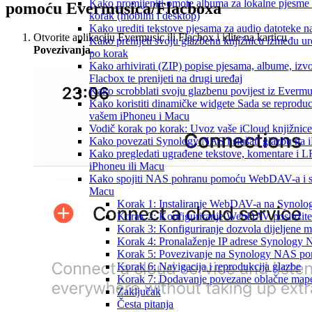
Kako promijeniti omote albuma za lokalne pjesme 
pomoću Evermusica/Flacboxa
korak (mobilni i desktop)
Kako urediti tekstove pjesama za audio datoteke 
Otvorite aplikaciju Evermusic ili Flacbox i idite na karticu
Kako prenijeti svoju glazbenu knjižnicu između u
Povezivanja
.
po korak
Kako arhivirati (ZIP) popise pjesama, albume, izv
Flacbox te prenijeti na drugi uređaj
Kako scrobblati svoju glazbenu povijest iz Evermus
Kako koristiti dinamičke widgete Sada se reproduc
vašem iPhoneu i Macu
Vodič korak po korak: Uvoz vaše iCloud knjižnice
Kako povezati Synology NAS i slušati glazbu na 
Kako pregledati ugrađene tekstove, komentare i 
iPhoneu ili Macu
Kako spojiti NAS pohranu pomoću WebDAV-a i slu
Macu
Korak 1: Instaliranje WebDAV-a na Synol
Korak 2: Konfiguriranje WebDAV poslužite
Korak 3: Konfiguriranje dozvola dijeljene 
Korak 4: Pronalaženje IP adrese Synology
Korak 5: Povezivanje na Synology NAS p
Korak 6: Navigacija i reprodukcija glazbe
Korak 7: Dodavanje povezane oblačne mape
Zaključak
Česta pitanja