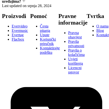
uređajima?
Last updated on
srpnja 28, 2024
Proizvodi
Pomoć
Pravne
Tvrtka
informacije
Evervideo
Česta
O nama
Evermusic
pitanja
Blog
Pravna
Evertag
Upute
Kontakt
obavijest
Flacbox
Korisnički
Pravila
priručnik
privatnosti
Kontaktirajte
Pravila o
podršku
kolačićima
Uvjeti
korištenja
Licencni
ugovor