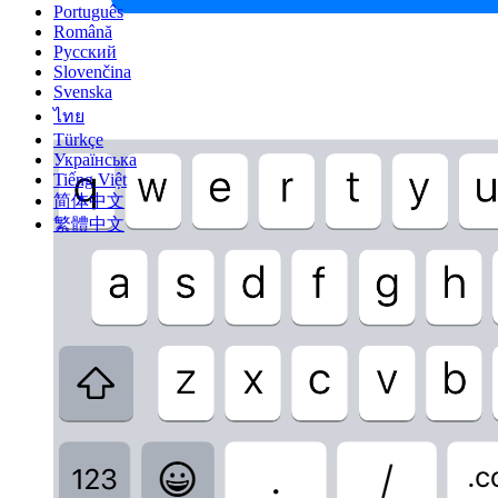
Português
Română
Русский
Slovenčina
Svenska
ไทย
Türkçe
Українська
Tiếng Việt
简体中文
繁體中文