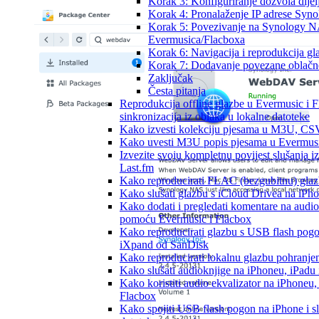
Korak 3: Konfiguriranje dozvola dije
Korak 4: Pronalaženje IP adrese Sy
Korak 5: Povezivanje na Synology
Evermusica/Flacboxa
Korak 6: Navigacija i reprodukcija gl
Korak 7: Dodavanje povezane oblačne
Zaključak
Česta pitanja
Reprodukcija offline glazbe u Evermusic i F
sinkronizacija iz oblaka u lokalne datoteke
Kako izvesti kolekciju pjesama u M3U, CS
Kako uvesti M3U popis pjesama u Evermusi
Izvezite svoju kompletnu povijest slušanja 
Last.fm
Kako reproducirati FLAC (bezgubitnu) gla
Kako slušati glazbu s iCloud Drivea na iPh
Kako dodati i pregledati komentare na audio
pomoću Evermusic i Flacbox
Kako reproducirati glazbu s USB flash pogo
iXpand od SanDisk
Kako reproducirati lokalnu glazbu pohranje
Kako slušati audioknjige na iPhoneu, iPadu
Kako koristiti audio ekvalizator na iPhoneu,
Flacbox
Kako spojiti USB flash pogon na iPhone i sluš