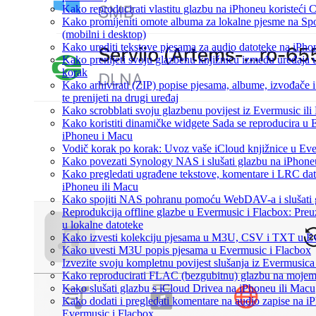
Kako reproducirati vlastitu glazbu na iPhoneu koristeći 
Kako promijeniti omote albuma za lokalne pjesme na Spo
(mobilni i desktop)
Kako urediti tekstove pjesama za audio datoteke na iPh
Kako prenijeti svoju glazbenu knjižnicu između uređaja
korak
Kako arhivirati (ZIP) popise pjesama, albume, izvođače 
te prenijeti na drugi uređaj
Kako scrobblati svoju glazbenu povijest iz Evermusic ili
Kako koristiti dinamičke widgete Sada se reproducira u
iPhoneu i Macu
Vodič korak po korak: Uvoz vaše iCloud knjižnice u Eve
Kako povezati Synology NAS i slušati glazbu na iPhone
Kako pregledati ugrađene tekstove, komentare i LRC da
iPhoneu ili Macu
Kako spojiti NAS pohranu pomoću WebDAV-a i slušati g
Reprodukcija offline glazbe u Evermusic i Flacbox: Preuz
u lokalne datoteke
Kako izvesti kolekciju pjesama u M3U, CSV i TXT u Ev
Kako uvesti M3U popis pjesama u Evermusic i Flacbox
Izvezite svoju kompletnu povijest slušanja iz Evermusica
Kako reproducirati FLAC (bezgubitnu) glazbu na moje
Kako slušati glazbu s iCloud Drivea na iPhoneu ili Macu
Kako dodati i pregledati komentare na audio zapise na 
Evermusic i Flacbox