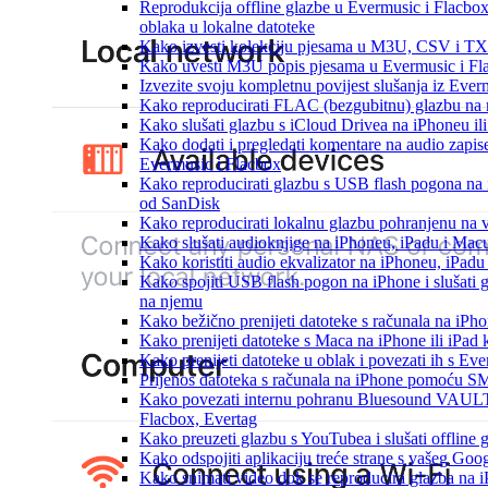
Reprodukcija offline glazbe u Evermusic i Flacbox:
oblaka u lokalne datoteke
Kako izvesti kolekciju pjesama u M3U, CSV i TX
Kako uvesti M3U popis pjesama u Evermusic i Fl
Izvezite svoju kompletnu povijest slušanja iz Ever
Kako reproducirati FLAC (bezgubitnu) glazbu na
Kako slušati glazbu s iCloud Drivea na iPhoneu il
Kako dodati i pregledati komentare na audio zapi
Evermusic i Flacbox
Kako reproducirati glazbu s USB flash pogona na
od SanDisk
Kako reproducirati lokalnu glazbu pohranjenu na 
Kako slušati audioknjige na iPhoneu, iPadu i Mac
Kako koristiti audio ekvalizator na iPhoneu, iPadu
Kako spojiti USB flash pogon na iPhone i slušati g
na njemu
Kako bežično prenijeti datoteke s računala na iPho
Kako prenijeti datoteke s Maca na iPhone ili iPad k
Kako prenijeti datoteke u oblak i povezati ih s Eve
Prijenos datoteka s računala na iPhone pomoću S
Kako povezati internu pohranu Bluesound VAULT-a
Flacbox, Evertag
Kako preuzeti glazbu s YouTubea i slušati offline
Kako odspojiti aplikaciju treće strane s vašeg Goo
Kako snimati video dok se reproducira glazba na 