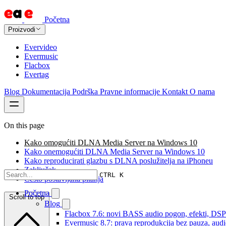
Početna
Proizvodi
Evervideo
Evermusic
Flacbox
Evertag
Blog
Dokumentacija
Podrška
Pravne informacije
Kontakt
O nama
On this page
Kako omogućiti DLNA Media Server na Windows 10
Kako onemogućiti DLNA Media Server na Windows 10
Kako reproducirati glazbu s DLNA poslužitelja na iPhoneu
Zaključak
CTRL K
Često postavljana pitanja
Početna
Scroll to top
Blog
Flacbox 7.6: novi BASS audio pogon, efekti, DSP i
Evermusic 8.7: prava reprodukcija bez pauza, audio 