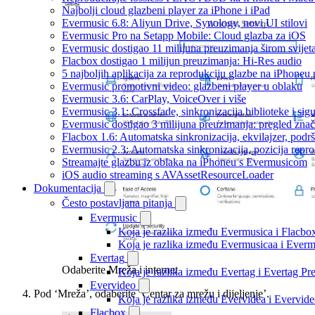
Najbolji cloud glazbeni player za iPhone i iPad
Evermusic 6.8: Aliyun Drive, Synology, novi UI stilovi
Evermusic Pro na Setapp Mobile: Cloud glazba za iOS
Evermusic dostigao 11 milijuna preuzimanja širom svijet
Flacbox dostigao 1 milijun preuzimanja: Hi-Res audio
5 najboljih aplikacija za reprodukciju glazbe na iPhoneu
Evermusic promotivni video: glazbeni player u oblaku
Evermusic 3.6: CarPlay, VoiceOver i više
Evermusic 3.1: Crossfade, sinkronizacija biblioteke i sig
Evermusic dostigao 3 milijuna preuzimanja: pregled znač
Flacbox 1.6: Automatska sinkronizacija, ekvilajzer, po
Evermusic 2.3: Automatska sinkronizacija, pozicija repro
Streamajte glazbu iz oblaka na iPhoneu s Evermusicom
iOS audio streaming s AVAssetResourceLoader
Dokumentacija
Često postavljana pitanja
Evermusic
Koja je razlika između Evermusica i Flacbo
Koja je razlika između Evermusicaa i Ever
Evertag
Odaberite Mreža i internet
Koja je razlika između Evertag i Evertag P
Evervideo
Pod ‘Mreža’, odaberite ‘Centar za mrežu i dijeljenje’.
Koja je razlika između Evervidea i Evervi
Flacbox