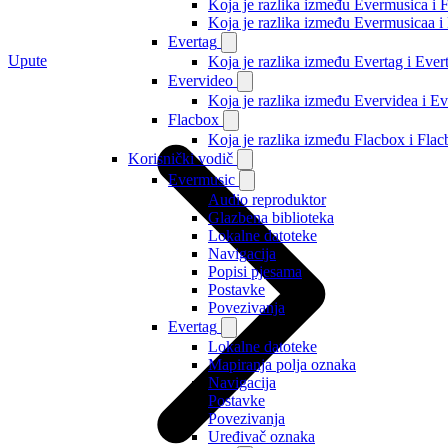
Koja je razlika između Evermusica i 
Koja je razlika između Evermusicaa 
Evertag
Upute
Koja je razlika između Evertag i Eve
Evervideo
Koja je razlika između Evervidea i 
Flacbox
Koja je razlika između Flacbox i Fl
Korisnički vodič
Evermusic
Audio reproduktor
Glazbena biblioteka
Lokalne datoteke
Navigacija
Popisi pjesama
Postavke
Povezivanja
Evertag
Lokalne datoteke
Mapiranja polja oznaka
Navigacija
Postavke
Povezivanja
Uređivač oznaka