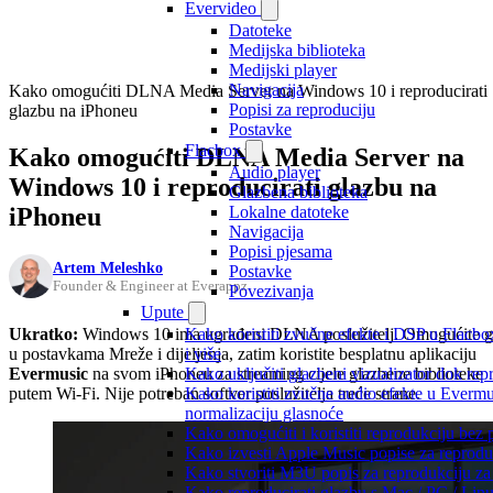
Evervideo
Datoteke
Medijska biblioteka
Medijski player
Navigacija
Kako omogućiti DLNA Media Server na Windows 10 i reproducirati
Popisi za reproduciju
glazbu na iPhoneu
Postavke
Flacbox
Kako omogućiti DLNA Media Server na
Audio player
Windows 10 i reproducirati glazbu na
Glazbena biblioteka
iPhoneu
Lokalne datoteke
Navigacija
Popisi pjesama
Artem Meleshko
Postavke
Founder & Engineer at Everappz
Povezivanja
Upute
Ukratko:
Windows 10 ima ugrađeni DLNA poslužitelj. Omogućite g
Kako koristiti zvučne efekte i DSP u Flacbo
u postavkama Mreže i dijeljenja, zatim koristite besplatnu aplikaciju
i više
Evermusic
na svom iPhoneu za streaming cijele glazbene biblioteke
Kako uključiti glazbeni vizualizator dok re
putem Wi-Fi. Nije potreban softver poslužitelja treće strane.
Kako koristiti zvučne audio efekte u Evermus
normalizaciju glasnoće
Kako omogućiti i koristiti reprodukciju bez
Kako izvesti Apple Music popise za reprodu
Kako stvoriti M3U popis za reprodukciju za 
Kako reproducirati glazbu s Mac / PC / Lin