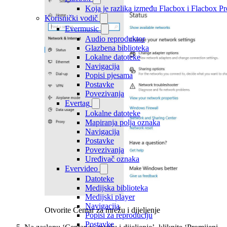
Koja je razlika između Flacbox i Flacbox 
Korisnički vodič
Evermusic
Audio reproduktor
Glazbena biblioteka
Lokalne datoteke
Navigacija
Popisi pjesama
Postavke
Povezivanja
Evertag
Lokalne datoteke
Mapiranja polja oznaka
Navigacija
Postavke
Povezivanja
Uređivač oznaka
Evervideo
Datoteke
Medijska biblioteka
Medijski player
Navigacija
Otvorite Centar za mrežu i dijeljenje
Popisi za reproduciju
Postavke