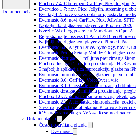
Flacbox 7.4: Obnovljeni CarPlay, Plex, Jellyfin,
Evervideo 1.7: novi Plex, Jellyfin, streaming u obl
Dokumentacija
Evertag 4.2: nove veze s oblakom, postavke uređi
Evermusic 8.6: novi CarPlay, Plex, Jellyfin, SFTP 
Najbolji cloud glazbeni playeri za iPhone u 2026
Izvezite Wix blog postove u Markdown s OpenAI
Reproducirajte lossless FLAC i DSD na iPhoneu 
Najbolji cloud glazbeni player za iPhone i iPad
Evermusic 6.8: Aliyun Drive, Synology, novi UI st
Evermusic Pro na Setapp Mobile: Cloud glazba za
Evermusic dostigao 11 milijuna preuzimanja širom 
Flacbox dostigao 1 milijun preuzimanja: Hi-Res a
5 najboljih aplikacija za reprodukciju glazbe na i
Evermusic promotivni video: glazbeni player u ob
Evermusic 3.6: CarPlay, VoiceOver i više
Evermusic 3.1: Crossfade, sinkronizacija bibliotek
Evermusic dostigao 3 milijuna preuzimanja: pregle
Flacbox 1.6: Automatska sinkronizacija, ekvilajz
Evermusic 2.3: Automatska sinkronizacija, pozicij
Streamajte glazbu iz oblaka na iPhoneu s Evermu
iOS audio streaming s AVAssetResourceLoader
Dokumentacija
Često postavljana pitanja
Evermusic