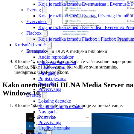
Koja je razlika između Evermusicaa i Evermusic 
Evertag
Koja je razlika između Evertag i Evertag Premium
Evervideo
Koja je razlika između Evervidea i Evervideo Pr
Flacbox
Koja je razlika između Flacbox i Flacbox Premiu
Korisnički vodič
Evermusic
Imenujte svoju DLNA medijsku biblioteku
Audio reproduktor
Kliknite ‘U redu’ za potvrdu. Sada će vaše osobne mape poput
Glazbena biblioteka
Glazba, Slike i Videozapisi biti vidljive svim streaming
Lokalne datoteke
uređajima s UPnP podrškom.
Navigacija
Popisi pjesama
Kako onemogućiti DLNA Media Server na
Postavke
Povezivanja
Windows 10
Evertag
Lokalne datoteke
Kliknite ‘Start’ i upišite ‘services’ u polje za pretraživanje.
Mapiranja polja oznaka
Navigacija
Postavke
Povezivanja
Uređivač oznaka
Evervideo