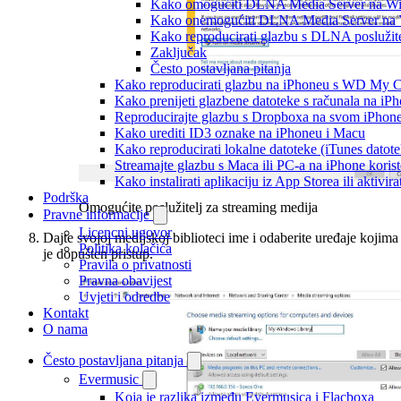
Kako omogućiti DLNA Media Server na W
Kako onemogućiti DLNA Media Server na
Kako reproducirati glazbu s DLNA poslužit
Zaključak
Često postavljana pitanja
Kako reproducirati glazbu na iPhoneu s WD My
Kako prenijeti glazbene datoteke s računala na iP
Reproducirajte glazbu s Dropboxa na svom iPhoneu
Kako urediti ID3 oznake na iPhoneu i Macu
Kako reproducirati lokalne datoteke (iTunes dato
Streamajte glazbu s Maca ili PC-a na iPhone kori
Kako instalirati aplikaciju iz App Storea ili aktiv
Podrška
Omogućite poslužitelj za streaming medija
Pravne informacije
Licencni ugovor
Dajte svojoj medijskoj biblioteci ime i odaberite uređaje kojima
Politika kolačića
je dopušten pristup.
Pravila o privatnosti
Pravna obavijest
Uvjeti i odredbe
Kontakt
O nama
Često postavljana pitanja
Evermusic
Koja je razlika između Evermusica i Flacboxa