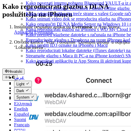
Kako povezati internu pohranu Bluesound VAULT-a iz ap
Kako reproducirati glazbu s DLNA
Kako preuzeti glazbu s YouTubea i slušati offline glazbu
poslužitelja na iPhoneu
Kako odspojiti aplikaciju treće strane s vašeg Google ra
Kako snimati video dok se reproducira glazba na iPhone
Kako omogućiti DLNA Media Server na Windows 10 i re
Instalirajte besplatnu aplikaciju
Evermusic
iz App Storea:
Kako reproducirati glazbu na iPhoneu s WD My Cloud
Aplikacija Evermusic
Kako prenijeti glazbene datoteke s računala na iPhone be
Reproducirajte glazbu s Dropboxa na svom iPhoneu kad s
Otvorite karticu ‘Veze’ i dodirnite ‘Dostupni uređaji’ u odjeljku
Kako urediti ID3 oznake na iPhoneu i Macu
‘Lokalna mreža’.
Kako reproducirati lokalne datoteke (iTunes datoteke) 
Streamajte glazbu s Maca ili PC-a na iPhone koristeći 
Kako instalirati aplikaciju iz App Storea ili aktivirati 
Hrvatski
عربي
Català
Light
Čeština
Dark
Dansk
System
Deutsch
Ελληνικά
English
Español
Suomi
Français
עברית