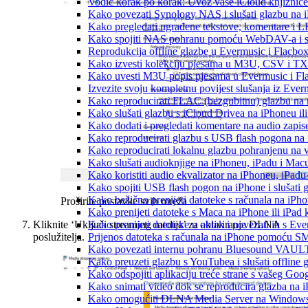
Vodič korak po korak: Uvoz vaše iCloud knjižnice
Kako povezati Synology NAS i slušati glazbu na 
Kako pregledati ugrađene tekstove, komentare i L
Kako spojiti NAS pohranu pomoću WebDAV-a i slu
Reprodukcija offline glazbe u Evermusic i Flacbox:
Kako izvesti kolekciju pjesama u M3U, CSV i TX
Kako uvesti M3U popis pjesama u Evermusic i Fl
Izvezite svoju kompletnu povijest slušanja iz Ever
Kako reproducirati FLAC (bezgubitnu) glazbu na
Kako slušati glazbu s iCloud Drivea na iPhoneu il
Kako dodati i pregledati komentare na audio zapi
Kako reproducirati glazbu s USB flash pogona na
Kako reproducirati lokalnu glazbu pohranjenu na 
Kako slušati audioknjige na iPhoneu, iPadu i Mac
Kako koristiti audio ekvalizator na iPhoneu, iPadu
Kako spojiti USB flash pogon na iPhone i slušati g
Kako bežično prenijeti datoteke s računala na iPho
Proširite postavke svih mreža
Kako prenijeti datoteke s Maca na iPhone ili iPad k
Kliknite ‘Uključi streaming medija’ za aktiviranje DLNA
Kako prenijeti datoteke u oblak i povezati ih s Eve
poslužitelja.
Prijenos datoteka s računala na iPhone pomoću S
Kako povezati internu pohranu Bluesound VAULT-a
Kako preuzeti glazbu s YouTubea i slušati offline
Kako odspojiti aplikaciju treće strane s vašeg Goo
Kako snimati video dok se reproducira glazba na 
Kako omogućiti DLNA Media Server na Windows 10