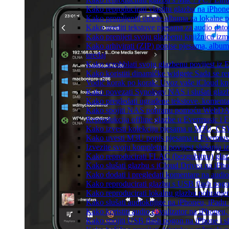
Kako reproducirati vlastitu glazbu na iPhon
Kako promijeniti omote albuma za lokalne pj
Kako urediti tekstove pjesama za audio dat
Kako prenijeti svoju glazbenu knjižnicu iz
Kako arhivirati (ZIP) popise pjesama, albume
uređaj
Kako scrobblati svoju glazbenu povijest iz 
Kako koristiti dinamičke widgete Sada se r
Vodič korak po korak: Uvoz vaše iCloud knj
Kako povezati Synology NAS i slušati glaz
Kako pregledati ugrađene tekstove, komenta
Kako spojiti NAS pohranu pomoću WebDAV-a
Reprodukcija offline glazbe u Evermusic i Fl
Kako izvesti kolekciju pjesama u M3U, CS
Kako uvesti M3U popis pjesama u Evermusi
Izvezite svoju kompletnu povijest slušanja 
Kako reproducirati FLAC (bezgubitnu) gla
Kako slušati glazbu s iCloud Drivea na iPh
Kako dodati i pregledati komentare na audi
Kako reproducirati glazbu s USB flash pog
Kako reproducirati lokalnu glazbu pohranje
Kako slušati audioknjige na iPhoneu, iPadu
Kako koristiti audio ekvalizator na iPhoneu
Kako spojiti USB flash pogon na iPhone i slu