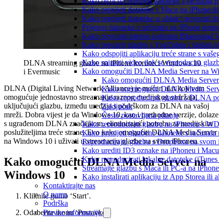
Kako bežično prenijeti datoteke s računala 
Kako prenijeti datoteke s Maca na iPhone ili
Kako prenijeti datoteke u oblak i povezati i
Prijenos datoteka s računala na iPhone po
Kako povezati internu pohranu Bluesound V
Kako preuzeti glazbu s YouTubea i slušati o
Kako odspojiti aplikaciju treće strane s vaš
Kako snimati video dok se reproducira glaz
DLNA streaming glazbe na iPhone koristeći Windows 10
Kako omogućiti DLNA Media Server na Wind
i Evermusic
Kako omogućiti DLNA Media Server
DLNA (Digital Living Network Alliance) je moćan alat koji vam
Kako onemogućiti DLNA Media Serv
omogućuje jednostavno streamanje raznog medijskog sadržaja,
Kako reproducirati glazbu s DLNA po
uključujući glazbu, između uređaja s podrškom za DLNA na vašoj
Zaključak
mreži. Dobra vijest je da Windows 10, kao i prethodne verzije, dolaze
Često postavljana pitanja
s ugrađenom DLNA značajkom, eliminirajući potrebu za medijskim
Kako reproducirati glazbu na iPhoneu s 
poslužiteljima treće strane. Evo kako omogućiti DLNA Media Server
Kako prenijeti glazbene datoteke s računala
na Windows 10 i uživati u streamanju glazbe na svom iPhoneu.
Reproducirajte glazbu s Dropboxa na svom i
Kako urediti ID3 oznake na iPhoneu i Macu
Kako reproducirati lokalne datoteke (iTune
Kako omogućiti DLNA Media Server na
Streamajte glazbu s Maca ili PC-a na iPhon
Windows 10
Kako instalirati aplikaciju iz App Storea il
Kontaktirajte nas
O nama
Kliknite gumb ‘Start’.
Podrška
Odaberite ikonu ‘Postavke’.
Pravne informacije