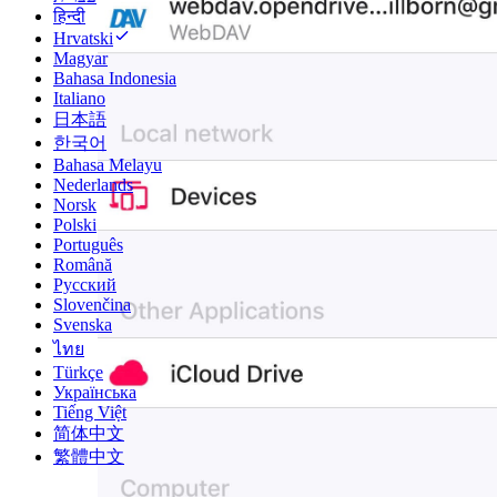
हिन्दी
Hrvatski
Magyar
Bahasa Indonesia
Italiano
日本語
한국어
Bahasa Melayu
Nederlands
Norsk
Polski
Português
Română
Русский
Slovenčina
Svenska
ไทย
Türkçe
Українська
Tiếng Việt
简体中文
繁體中文