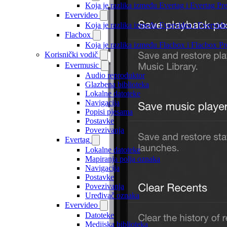
Koja je razlika između Evertag i Evertag P
Evervideo
Koja je razlika između Evervidea i Evervi
Flacbox
Koja je razlika između Flacbox i Flacbox 
Korisnički vodič
Evermusic
Audio reproduktor
Glazbena biblioteka
Lokalne datoteke
Navigacija
Popisi pjesama
Postavke
Povezivanja
Evertag
Lokalne datoteke
Mapiranja polja oznaka
Navigacija
Postavke
Povezivanja
Uređivač oznaka
Evervideo
Datoteke
Medijska biblioteka