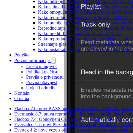
Kako odspojiti aplikaciju treće strane s vašeg Goo
Kako snimati video dok se reproducira glazba na 
Kako omogućiti DLNA Media Server na Windows 10
Kako reproducirati glazbu na iPhoneu s WD My
Kako prenijeti glazbene datoteke s računala na iP
Reproducirajte glazbu s Dropboxa na svom iPhoneu
Kako urediti ID3 oznake na iPhoneu i Macu
Kako reproducirati lokalne datoteke (iTunes dato
Streamajte glazbu s Maca ili PC-a na iPhone kori
Kako instalirati aplikaciju iz App Storea ili aktiv
Podrška
Pravne informacije
Licencni ugovor
Politika kolačića
Pravila o privatnosti
Pravna obavijest
Uvjeti i odredbe
Kontakt
O nama
Flacbox 7.6: novi BASS audio pogon, efekti, DSP i live glazben
Evermusic 8.7: prava reprodukcija bez pauza, audio efekti, norma
Flacbox 7.4: Obnovljeni CarPlay, Plex, Jellyfin, Subsonic, SF
Evervideo 1.7: novi Plex, Jellyfin, streaming u oblaku, geste re
Evertag 4.2: nove veze s oblakom, postavke uređivača oznaka 