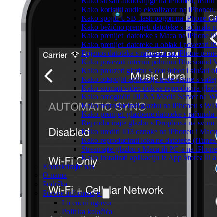
Kako slušati audioknjige na iPhoneu, iPadu
Kako koristiti audio ekvalizator na iPhoneu
Kako spojiti USB flash pogon na iPhone i slu
Kako bežično prenijeti datoteke s računala 
Kako prenijeti datoteke s Maca na iPhone ili
Kako prenijeti datoteke u oblak i povezati i
Prijenos datoteka s računala na iPhone po
Kako povezati internu pohranu Bluesound V
Kako preuzeti glazbu s YouTubea i slušati o
Kako odspojiti aplikaciju treće strane s vaš
Kako snimati video dok se reproducira glaz
Kako omogućiti DLNA Media Server na Wind
Kako reproducirati glazbu na iPhoneu s 
Kako prenijeti glazbene datoteke s računala
Reproducirajte glazbu s Dropboxa na svom i
Kako urediti ID3 oznake na iPhoneu i Macu
Kako reproducirati lokalne datoteke (iTune
Streamajte glazbu s Maca ili PC-a na iPhon
Kako instalirati aplikaciju iz App Storea il
Kontaktirajte nas
O nama
Podrška
Pravne informacije
Licencni ugovor
Politika kolačića