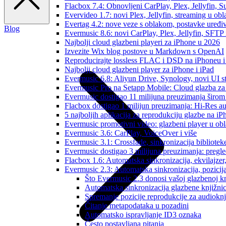
Flacbox 7.4: Obnovljeni CarPlay, Plex, Jellyfin,
Evervideo 1.7: novi Plex, Jellyfin, streaming u obl
Evertag 4.2: nove veze s oblakom, postavke uređi
Blog
Evermusic 8.6: novi CarPlay, Plex, Jellyfin, SFTP 
Najbolji cloud glazbeni playeri za iPhone u 2026
Izvezite Wix blog postove u Markdown s OpenAI
Reproducirajte lossless FLAC i DSD na iPhoneu 
Najbolji cloud glazbeni player za iPhone i iPad
Evermusic 6.8: Aliyun Drive, Synology, novi UI st
Evermusic Pro na Setapp Mobile: Cloud glazba za
Evermusic dostigao 11 milijuna preuzimanja širom 
Flacbox dostigao 1 milijun preuzimanja: Hi-Res a
5 najboljih aplikacija za reprodukciju glazbe na i
Evermusic promotivni video: glazbeni player u ob
Evermusic 3.6: CarPlay, VoiceOver i više
Evermusic 3.1: Crossfade, sinkronizacija bibliotek
Evermusic dostigao 3 milijuna preuzimanja: pregle
Flacbox 1.6: Automatska sinkronizacija, ekvilajz
Evermusic 2.3: Automatska sinkronizacija, pozicij
Što Evermusic 2.3 donosi vašoj glazbenoj kn
Automatska sinkronizacija glazbene knjižni
Spremanje pozicije reprodukcije za audioknj
Čitanje metapodataka u pozadini
Automatsko ispravljanje ID3 oznaka
Često postavljana pitanja