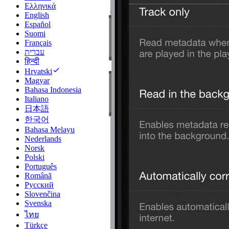
Ελληνικά
English
Español
Suomi
Français
עברית
हिन्दी
Hrvatski
Magyar
Bahasa Indonesia
Italiano
日本語
한국어
Bahasa Melayu
Nederlands
Norsk
Polski
Português
Română
Русский
Slovenčina
Svenska
ไทย
Türkçe