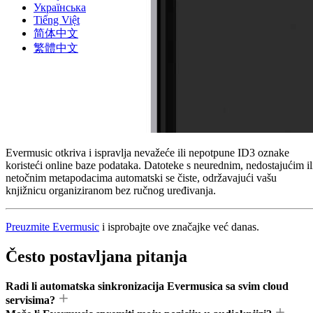
Українська
Tiếng Việt
简体中文
繁體中文
Evermusic otkriva i ispravlja nevažeće ili nepotpune ID3 oznake
koristeći online baze podataka. Datoteke s neurednim, nedostajućim il
netočnim metapodacima automatski se čiste, održavajući vašu
knjižnicu organiziranom bez ručnog uređivanja.
Preuzmite Evermusic
i isprobajte ove značajke već danas.
Često postavljana pitanja
Radi li automatska sinkronizacija Evermusica sa svim cloud
servisima?