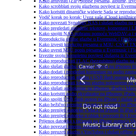
Kako arhivirati (ZIP) popise pjesama, albume, izvo
Kako scrobblati svoju glazbenu povijest iz Evermus
Kako koristiti dinamičke widgete Sada se reprodu
Vodič korak po korak: Uvoz vaše iCloud knjižnice
Kako povezati Synology NAS i slušati glazbu na 
Kako pregledati ugrađene tekstove, komentare i L
Kako spojiti NAS pohranu pomoću WebDAV-a i slu
Reprodukcija offline glazbe u Evermusic i Flacbox:
Kako izvesti kolekciju pjesama u M3U, CSV i TX
Kako uvesti M3U popis pjesama u Evermusic i Fl
Izvezite svoju kompletnu povijest slušanja iz Ever
Kako reproducirati FLAC (bezgubitnu) glazbu na
Kako slušati glazbu s iCloud Drivea na iPhoneu il
Kako dodati i pregledati komentare na audio zapi
Kako reproducirati glazbu s USB flash pogona na
Kako reproducirati lokalnu glazbu pohranjenu na 
Kako slušati audioknjige na iPhoneu, iPadu i Mac
Kako koristiti audio ekvalizator na iPhoneu, iPadu
Kako spojiti USB flash pogon na iPhone i slušati g
Kako bežično prenijeti datoteke s računala na iPho
Kako prenijeti datoteke s Maca na iPhone ili iPad k
Kako prenijeti datoteke u oblak i povezati ih s Eve
Prijenos datoteka s računala na iPhone pomoću S
Kako povezati internu pohranu Bluesound VAULT-a
Kako preuzeti glazbu s YouTubea i slušati offline