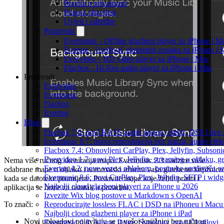
Pravila o privatnosti
Pravna obavijest
Uvjeti i odredbe
Proizvodi
Evermusic - Offline glazbeni player za iPhone i M
Evertag - Uređivač glazbenih oznaka za iPhone i 
Evervideo - HD video player za iPhone i Mac
Flacbox - Hi-Res audio player za iPhone i Mac
Proizvodi
Evervideo
Evermusic
Flacbox
Evertag
Blog
Flacbox 7.6: novi BASS audio pogon, efekti, DSP i live g
Evermusic 8.7: prava reprodukcija bez pauza, audio efekti
Flacbox 7.4: Obnovljeni CarPlay, Plex, Jellyfin, Subson
Evervideo 1.7: novi Plex, Jellyfin, streaming u oblaku, g
Nema više ručnog skeniranja mapa. Evermusic 2.3 nadzire vaše
Evertag 4.2: nove veze s oblakom, postavke uređivača o
odabrane mape u oblaku i automatski ažurira vašu glazbenu knjižnicu
Evermusic 8.6: novi CarPlay, Plex, Jellyfin, SFTP i widg
kada se datoteke promijene. Postavite mape koje želite pratiti i
Najbolji cloud glazbeni playeri za iPhone u 2026
aplikacija se brine za ostatak u pozadini.
Izvezite Wix blog postove u Markdown s OpenAI
Reproducirajte lossless FLAC i DSD na iPhoneu i Macu
To znači:
Najbolji cloud glazbeni player za iPhone i iPad
Novi uploadovi pojavljuju se u vašoj knjižnici bez ručnog
Evermusic 6.8: Aliyun Drive, Synology, novi UI stilovi