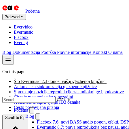
Početna
Proizvodi
Evervideo
Evermusic
Flacbox
Evertag
Blog
Dokumentacija
Podrška
Pravne informacije
Kontakt
O nama
On this page
Što Evermusic 2.3 donosi vašoj glazbenoj knjižnici
Automatska sinkronizacija glazbene knjižnice
Spremanje pozicije reprodukcije za audioknjige i podcastove
Čitanje metapodataka u pozadini
CTRL K
Automatsko ispravljanje ID3 oznaka
Često postavljana pitanja
Početna
Blog
Scroll to top
Flacbox 7.6: novi BASS audio pogon, efekti, DSP i
Evermusic 8.7: prava reprodukcija bez pauza, audio 