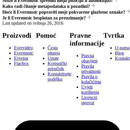
Može li Evermusic spremiti moju poziciju u audioknjizi?
Kako radi čitanje metapodataka u pozadini?
Hoće li Evermusic popraviti moje pokvarene glazbene oznake?
Je li Evermusic besplatan za preuzimanje?
Last updated on
svibnja 26, 2016
Proizvodi
Pomoć
Pravne
Tvrtka
informacije
Evervideo
Česta
O nama
Evermusic
pitanja
Blog
Pravna
Evertag
Upute
Kontakt
obavijest
Flacbox
Korisnički
Pravila
priručnik
privatnosti
Kontaktirajte
Pravila o
podršku
kolačićima
Uvjeti
korištenja
Licencni
ugovor