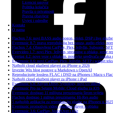
Licencni ugovor
Politika kolačića
Pravila o privatnosti
Pravna obavijest
Uvjeti i odredbe
Kontakt
O nama
Flacbox 7.6: novi BASS audio pogon, efekti, DSP i live glazben
Evermusic 8.7: prava reprodukcija bez pauza, audio efekti, norma
Flacbox 7.4: Obnovljeni CarPlay, Plex, Jellyfin, Subsonic, SF
Evervideo 1.7: novi Plex, Jellyfin, streaming u oblaku, geste re
Evertag 4.2: nove veze s oblakom, postavke uređivača oznaka 
Evermusic 8.6: novi CarPlay, Plex, Jellyfin, SFTP i widget tek
Najbolji cloud glazbeni playeri za iPhone u 2026
Izvezite Wix blog postove u Markdown s OpenAI
Reproducirajte lossless FLAC i DSD na iPhoneu i Macu s Fl
Najbolji cloud glazbeni player za iPhone i iPad
Evermusic 6.8: Aliyun Drive, Synology, novi UI stilovi
Evermusic Pro na Setapp Mobile: Cloud glazba za iOS
Evermusic dostigao 11 milijuna preuzimanja širom svijeta
Flacbox dostigao 1 milijun preuzimanja: Hi-Res audio
5 najboljih aplikacija za reprodukciju glazbe na iPhoneu u 2025
Evermusic promotivni video: glazbeni player u oblaku
Evermusic 3.6: CarPlay, VoiceOver i više