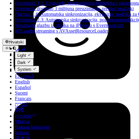
Evermusic 3.1: Crossfade, sinkronizacija biblioteke i sigurnosn
Evermusic dostigao 3 milijuna preuzimanja: pregled značajki
Flacbox 1.6: Automatska sinkronizacija, ekvilajzer, podrška z
Evermusic 2.3: Automatska sinkronizacija, pozicija reprodukcij
Streamajte glazbu iz oblaka na iPhoneu s Evermusicom
iOS audio streaming s AVAssetResourceLoader
Hrvatski
عربي
Català
Light
Čeština
Dark
Dansk
System
Deutsch
Ελληνικά
English
Español
Suomi
Français
עברית
हिन्दी
Hrvatski
Magyar
Bahasa Indonesia
Italiano
日本語