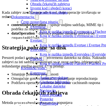
Obrada čekajućih zahtjeva
Izvorni kod i sljedeći koraci
Kada zahtjev za učitavanje uđe u red, dvije operacije izvršavaju se
Često postavljana pitanja
redom:
Dokumentacija
Često postavljana pitanja
contentInfoOperation
– upituje duljinu sadržaja, MIME tip i
Evermusic
podršku za raspon bajtova
Koja je razlika između Evermusica i Flacbo
dataOperation
– dohvaća podatke datoteke počevši od
Koja je razlika između Evermusicaa i Ever
requestedOffset
Evertag
Koja je razlika između Evertag i Evertag P
Strategija pohrane na disk
Evervideo
Koja je razlika između Evervidea i Evervi
Preuzeti podaci zapisuju se u privremenu datoteku na disku. Naknadn
Flacbox
zahtjevi za isti sadržaj posluživani su iz ovog cachea, izbjegavajući
Koja je razlika između Flacbox i Flacbox 
redundantne mrežne pozive. Ovaj pristup:
Korisnički vodič
Evermusic
Smanjuje potrošnju propusnosti
Audio reproduktor
Omogućuje gotovo trenutačno ponavljanje reproduciranja
Glazbena biblioteka
Podržava operacije premotavanja unutar cachiranih raspona
Lokalne datoteke
Navigacija
Obrada čekajućih zahtjeva
Popisi pjesama
Postavke
Metoda
popunjava
processPendingRequests
Povezivanja