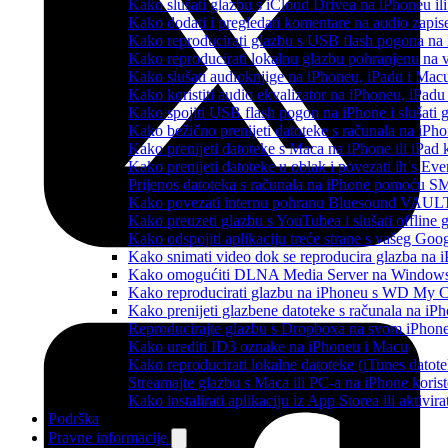
Kako slušati glazbu s iCloud Drivea na iPhoneu il
Kako dodati i pregledati komentare na audio zapi
Kako reproducirati glazbu s USB flash pogona na
Kako reproducirati lokalnu glazbu pohranjenu na 
Kako slušati audioknjige na iPhoneu, iPadu i Mac
Kako koristiti audio ekvalizator na iPhoneu, iPadu
Kako spojiti USB flash pogon na iPhone i slušati g
Kako bežično prenijeti datoteke s računala na iPho
Kako prenijeti datoteke s Maca na iPhone ili iPad k
Kako prenijeti datoteke u oblak i povezati ih s Eve
Prijenos datoteka s računala na iPhone pomoću S
Kako povezati internu pohranu Bluesound VAULT-a
Kako preuzeti glazbu s YouTubea i slušati offline
Kako odspojiti aplikaciju treće strane s vašeg Goo
Kako snimati video dok se reproducira glazba na 
Kako omogućiti DLNA Media Server na Windows 10
Kako reproducirati glazbu na iPhoneu s WD My
Kako prenijeti glazbene datoteke s računala na iP
Reproducirajte glazbu s Dropboxa na svom iPhoneu
Kako urediti ID3 oznake na iPhoneu i Macu
Kako reproducirati lokalne datoteke (iTunes dato
Streamajte glazbu s Maca ili PC-a na iPhone kori
Kako instalirati aplikaciju iz App Storea ili aktiv
Podrška
Pravne informacije