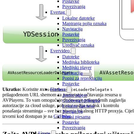
Postavke
Povezivanja
Evertag
Lokalne datoteke
Mapiranja polja oznaka
Navigacija
Postavke
Povezivanja
Uređivač oznaka
Evervideo
Datoteke
Medijska biblioteka
Medijski player
Navigacija
Popisi za reproduciju
Postavke
Ukratko:
Koristite
s
Flacbox
AVAssetResourceLoaderDelegate
prilagođenom URL shemom za presretanje učitavanja resursa u
Audio player
AVPlayeru. To vam omogućuje dodavanje prilagođenih zaglavlja
Glazbena biblioteka
autorizacije za cloud usluge, pohranu audija na disk i kontrolu
Lokalne datoteke
ponašanja streaminga – sve bez pisanja lokalnog HTTP proxyja. Cijel
Navigacija
izvorni kod dostupan je na
GitHubu
.
Popisi pjesama
Postavke
Povezivanja
Upute