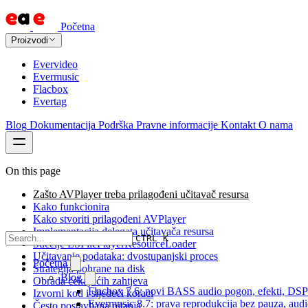
Početna
Proizvodi
Evervideo
Evermusic
Flacbox
Evertag
Blog
Dokumentacija
Podrška
Pravne informacije
Kontakt
O nama
On this page
Zašto AVPlayer treba prilagođeni učitavač resursa
Kako funkcionira
Kako stvoriti prilagođeni AVPlayer
Implementacija delegata učitavača resursa
CTRL K
Sučelje LSFilePlayerResourceLoader
Učitavanje podataka: dvostupanjski proces
Početna
Strategija pohrane na disk
Blog
Obrada čekajućih zahtjeva
Flacbox 7.6: novi BASS audio pogon, efekti, DSP i
Izvorni kod i sljedeći koraci
Evermusic 8.7: prava reprodukcija bez pauza, audio 
Često postavljana pitanja