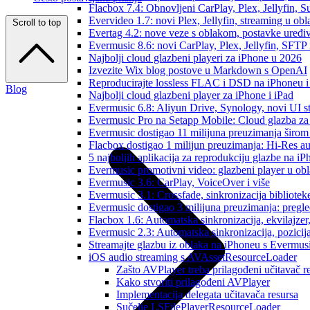
Flacbox 7.4: Obnovljeni CarPlay, Plex, Jellyfin,
Evervideo 1.7: novi Plex, Jellyfin, streaming u obl
Scroll to top
Evertag 4.2: nove veze s oblakom, postavke uređi
Evermusic 8.6: novi CarPlay, Plex, Jellyfin, SFTP 
Najbolji cloud glazbeni playeri za iPhone u 2026
Izvezite Wix blog postove u Markdown s OpenAI
Reproducirajte lossless FLAC i DSD na iPhoneu 
Blog
Najbolji cloud glazbeni player za iPhone i iPad
Evermusic 6.8: Aliyun Drive, Synology, novi UI st
Evermusic Pro na Setapp Mobile: Cloud glazba za
Evermusic dostigao 11 milijuna preuzimanja širom 
Flacbox dostigao 1 milijun preuzimanja: Hi-Res a
5 najboljih aplikacija za reprodukciju glazbe na i
Evermusic promotivni video: glazbeni player u ob
Evermusic 3.6: CarPlay, VoiceOver i više
Evermusic 3.1: Crossfade, sinkronizacija bibliotek
Evermusic dostigao 3 milijuna preuzimanja: pregle
Flacbox 1.6: Automatska sinkronizacija, ekvilajz
Evermusic 2.3: Automatska sinkronizacija, pozicij
Streamajte glazbu iz oblaka na iPhoneu s Evermu
iOS audio streaming s AVAssetResourceLoader
Zašto AVPlayer treba prilagođeni učitavač r
Kako stvoriti prilagođeni AVPlayer
Implementacija delegata učitavača resursa
Sučelje LSFilePlayerResourceLoader