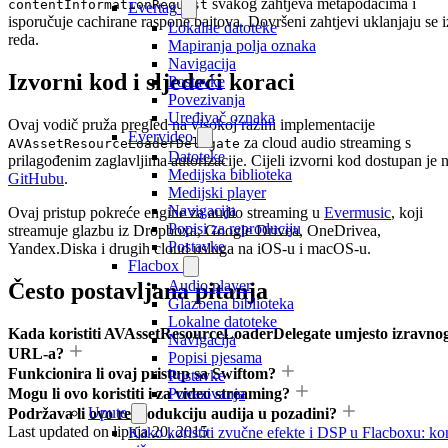
svakog zahtjeva metapodacima i
contentInformationRequest
Evertag
isporučuje cachirane raspone bajtova. Dovršeni zahtjevi uklanjaju se i
Lokalne datoteke
reda.
Mapiranja polja oznaka
Navigacija
Izvorni kod i sljedeći koraci
Postavke
Povezivanja
Uređivač oznaka
Ovaj vodič pruža pregled na visokoj razini implementacije
Evervideo
za cloud audio streaming s
AVAssetResourceLoaderDelegate
Datoteke
prilagođenim zaglavljima autorizacije. Cijeli izvorni kod dostupan je 
Medijska biblioteka
GitHubu
.
Medijski player
Navigacija
Ovaj pristup pokreće engine za audio streaming u
Evermusic
, koji
Popisi za reproduciju
streamuje glazbu iz Dropboxa, Google Drivea, OneDrivea,
Postavke
Yandex.Diska i drugih cloud usluga na iOS-u i macOS-u.
Flacbox
Audio player
Često postavljana pitanja
Glazbena biblioteka
Lokalne datoteke
Kada koristiti AVAssetResourceLoaderDelegate umjesto izravno
Navigacija
URL-a?
Popisi pjesama
Funkcionira li ovaj pristup sa Swiftom?
Postavke
Povezivanja
Mogu li ovo koristiti i za video streaming?
Upute
Podržava li ovo reprodukciju audija u pozadini?
Last updated on
lipnja 20, 2015
Kako koristiti zvučne efekte i DSP u Flacboxu: kom