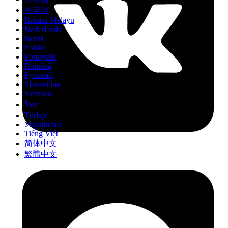
한국어
Bahasa Melayu
Nederlands
Norsk
Polski
Português
Română
Русский
Slovenčina
Svenska
ไทย
Türkçe
Українська
Tiếng Việt
简体中文
繁體中文