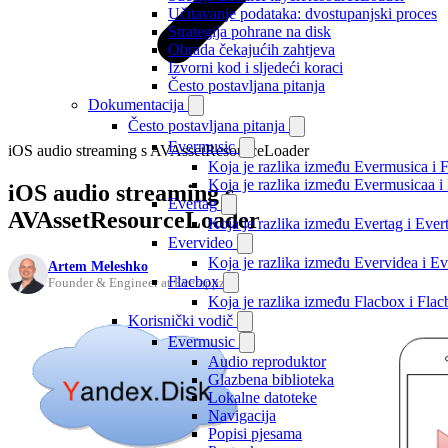
Učitavanje podataka: dvostupanjski proces
Strategija pohrane na disk
Obrada čekajućih zahtjeva
Izvorni kod i sljedeći koraci
Često postavljana pitanja
Dokumentacija
Često postavljana pitanja
Evermusic
iOS audio streaming s AVAssetResourceLoader
Koja je razlika između Evermusica i 
Koja je razlika između Evermusicaa 
iOS audio streaming s
Evertag
AVAssetResourceLoader
Koja je razlika između Evertag i Eve
Evervideo
Koja je razlika između Evervidea i 
Artem Meleshko
Flacbox
Founder & Engineer at Everappz
Koja je razlika između Flacbox i Fl
Korisnički vodič
Evermusic
Audio reproduktor
Glazbena biblioteka
Lokalne datoteke
Navigacija
Popisi pjesama