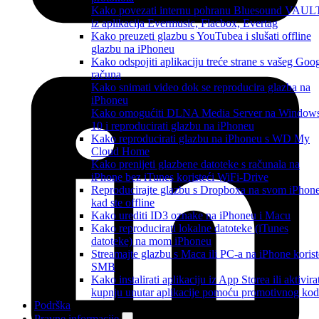
Kako povezati internu pohranu Bluesound VAUL
iz aplikacija Evermusic, Flacbox, Evertag
Kako preuzeti glazbu s YouTubea i slušati offline
glazbu na iPhoneu
Kako odspojiti aplikaciju treće strane s vašeg Goo
računa
Kako snimati video dok se reproducira glazba na
iPhoneu
Kako omogućiti DLNA Media Server na Window
10 i reproducirati glazbu na iPhoneu
Kako reproducirati glazbu na iPhoneu s WD My
Cloud Home
Kako prenijeti glazbene datoteke s računala na
iPhone bez iTunes koristeći WiFi-Drive
Reproducirajte glazbu s Dropboxa na svom iPhon
kad ste offline
Kako urediti ID3 oznake na iPhoneu i Macu
Kako reproducirati lokalne datoteke (iTunes
datoteke) na mom iPhoneu
Streamajte glazbu s Maca ili PC-a na iPhone korist
SMB
Kako instalirati aplikaciju iz App Storea ili aktivira
kupnju unutar aplikacije pomoću promotivnog ko
Podrška
Pravne informacije