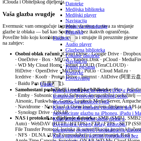
iClouda i Obiteljskog dijeljenja.
Datoteke
Medijska biblioteka
Vaša glazba svugdje
Medijski player
Navigacija
Evermusic vam omogućuje izgradnju vlastitog sustava za strujanje
Popisi za reproduciju
glazbe iz oblaka — baš kao Spotify, ali bez ikakvih ograničenja.
Postavke
Povežite bilo koju kombinaciju izvora i strujajte ili preuzmite pjesme
Flacbox
na zahtjev:
Audio player
Glazbena biblioteka
Osobni oblak računi:
iCloud Drive · Google Drive · Dropbox
Lokalne datoteke
· OneDrive · Box · MEGA · Yandex.Disk · pCloud · MediaFir
Navigacija
· WD My Cloud Home · InfiniCLOUD (TeraCLOUD) ·
Popisi pjesama
HiDrive · OpenDrive · MyDrive · Put.io · Cloud Mail.ru ·
Postavke
Icedrive · Koofr · Proton Drive · Internxt · AliDrive (阿里云盘
Povezivanja
· Baidu Pan (百度网盘).
Upute
Samohostani poslužitelji i medijske biblioteke:
Plex · Jellyfi
Kako koristiti zvučne efekte i DSP u Flacbo
· Emby · Subsonic (i svaki Subsonic-kompatibilni poslužitelj 
kompresor, Freeverb, crossfeed, echo,
Airsonic, Funkwhale, Gonic, Logitech Media Server, Ampache
normalizacija glasnoće i više
· Navidrome · Nextcloud (i Owncloud, putem dijeljenog API-ja
Kako uključiti glazbeni vizualizator dok
· Synology Drive · QNAP.
reproducirate glazbu na iPhoneu, iPadu i M
NAS i protokoli za dijeljenje datoteka:
SMB (SMB1, SMB2
Kako koristiti zvučne audio efekte u
Auto) · WebDAV (HTTP / HTTPS) · FTP / FTPS · SFTP (SS
Evermusicu: reverb, delay, distorziju,
File Transfer Protocol, lozinka ili autentifikacija javnim ključem
kompresor, crossfeed i normalizaciju glasno
· NFS · DLNA / UPnP (reprodukcija i preuzimanje). Radi s
Kako omogućiti i koristiti reprodukciju bez
Apple Time Capsule, Synology, QNAP, WD My Cloud Home,