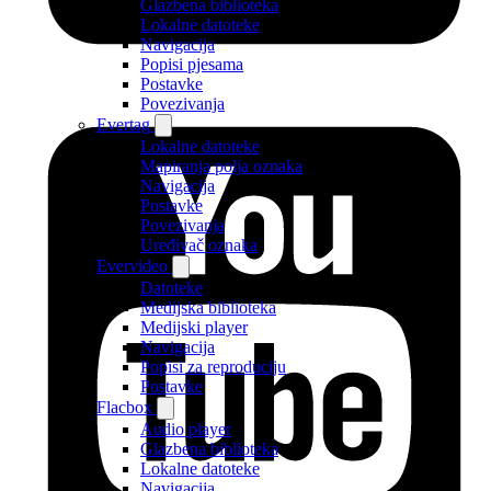
Glazbena biblioteka
Lokalne datoteke
Navigacija
Popisi pjesama
Postavke
Povezivanja
Evertag
Lokalne datoteke
Mapiranja polja oznaka
Navigacija
Postavke
Povezivanja
Uređivač oznaka
Evervideo
Datoteke
Medijska biblioteka
Medijski player
Navigacija
Popisi za reproduciju
Postavke
Flacbox
Audio player
Glazbena biblioteka
Lokalne datoteke
Navigacija