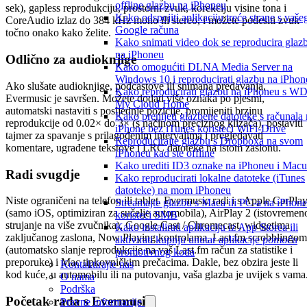
offline glazbu na iPhoneu
sek), gapless reprodukciju, prostorni zvuk, korekciju visine tona i
Kako odspojiti aplikaciju treće strane s vaše
CoreAudio izlaz do 384 kHz mono ili stereo, i možete podesiti zvuk
Google računa
točno onako kako želite.
Kako snimati video dok se reproducira glaz
na iPhoneu
Odlično za audioknjige
Kako omogućiti DLNA Media Server na
Windows 10 i reproducirati glazbu na iPhon
Ako slušate audioknjige, podcastove ili snimana predavanja,
Kako reproducirati glazbu na iPhoneu s W
Evermusic je savršen. Možete dodati više oznaka po pjesmi,
My Cloud Home
automatski nastaviti s posljednje pozicije, promijeniti brzinu
Kako prenijeti glazbene datoteke s računala
reprodukcije od 0.02× do 3× (s načinom preciznog klizača), postaviti
iPhone bez iTunes koristeći WiFi-Drive
tajmer za spavanje s prilagođenim intervalima i pregledavati
Reproducirajte glazbu s Dropboxa na svom
komentare, ugrađene tekstove i LRC datoteke na istom zaslonu.
iPhoneu kad ste offline
Kako urediti ID3 oznake na iPhoneu i Macu
Radi svugdje
Kako reproducirati lokalne datoteke (iTunes
datoteke) na mom iPhoneu
Niste ograničeni na telefon ili tablet. Evermusic radi i s Apple CarPla
Streamajte glazbu s Maca ili PC-a na iPhone
(samo iOS, optimiziran za sučelje automobila), AirPlay 2 (istovremen
koristeći SMB
strujanje na više zvučnika), Google Cast / Chromecast, widgetima
Kako instalirati aplikaciju iz App Storea ili
zaključanog zaslona, Now Playing kontrolama, Last.fm scrobblingom
aktivirati kupnju unutar aplikacije pomoću
(automatsko slanje reprodukcije na vaš Last.fm račun za statistike i
promotivnog koda
preporuke) i Mac tipkovničkim prečacima. Dakle, bez obzira jeste li
Kontaktirajte nas
kod kuće, u automobilu ili na putovanju, vaša glazba je uvijek s vama
O nama
Podrška
Početak rada s Evermusic
Pravne informacije