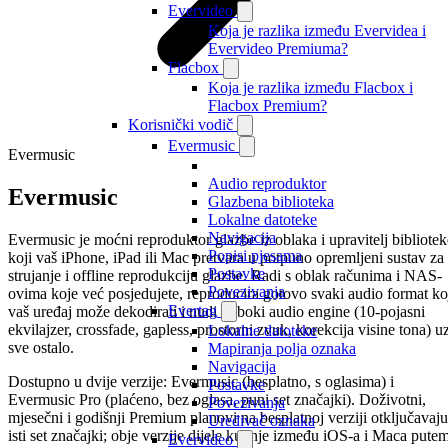
Evervideo
Koja je razlika između Evervidea i
Evervideo Premiuma?
Flacbox
Koja je razlika između Flacbox i
Flacbox Premium?
Korisnički vodič
Evermusic
Evermusic
Audio reproduktor
Evermusic
Glazbena biblioteka
Lokalne datoteke
Navigacija
Evermusic je moćni reproduktor glazbe iz oblaka i upravitelj bibliotek
Popisi pjesama
koji vaš iPhone, iPad ili Mac pretvara u potpuno opremljeni sustav za
Postavke
strujanje i offline reprodukciju glazbe. Radi s oblak računima i NAS-
Povezivanja
ovima koje već posjedujete, reproducira gotovo svaki audio format ko
Evertag
vaš uređaj može dekodirati i nudi duboki audio engine (10-pojasni
ekvilajzer, crossfade, gapless, prostorni zvuk, korekcija visine tona) u
Lokalne datoteke
sve ostalo.
Mapiranja polja oznaka
Navigacija
Dostupno u dvije verzije: Evermusic (besplatno, s oglasima) i
Postavke
Evermusic Pro (plaćeno, bez oglasa, puni set značajki). Doživotni,
Povezivanja
mjesečni i godišnji Premium planovi na besplatnoj verziji otključavaju
Uređivač oznaka
isti set značajki; obje verzije dijele kupnje između iOS-a i Maca pute
Evervideo