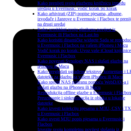
Kako prenijeti svoju glazbenu knjižnicu između
uređaja u Evermusic: vodič korak po korak
Kako arhivirati (ZIP) popise pjesama, albume,
izvođače i žanrove u Evermusic i Flacbox te prenij
na drugi uređaj
Kako scrobblati svoju glazbenu povijest iz
Evermusic ili Flacbox na Last.fm
Kako koristiti dinamičke widgete Sada se reproduc
u Evermusic i Flacbox na vašem iPhoneu i Macu
Vodič korak po korak: Uvoz vaše iCloud knjižnice
Evermusic i Flacbox
Kako povezati Synology NAS i slušati glazbu na
iPhoneu ili Macu
Kako pregledati ugrađene tekstove, komentare i 
datoteke za glazbu na vašem iPhoneu ili Macu
Kako spojiti NAS pohranu pomoću WebDAV-a i
slušati glazbu na iPhoneu ili Macu
Reprodukcija offline glazbe u Evermusic i Flacbox
Preuzimanje i sinkronizacija iz oblaka u lokalne
datoteke
Kako izvesti kolekciju pjesama u M3U, CSV i T
u Evermusic i Flacbox
Kako uvesti M3U popis pjesama u Evermusic i
Flacbox
Izvezite svoju kompletnu povijest slušanja iz