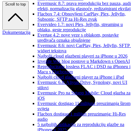
Evermusic 8.7: prava reprodukcija bez pauza, aud
Scroll to top
efekti, normalizacija glasnoće, redizajnirani ekvilaj
Flacbox 7.4: Obnovljeni CarPlay, Plex, Jellyfin,
Subsonic, SFTP za Hi-Res zvuk
Evervideo 1.7: novi Plex, Jellyfin, streaming u
oblaku, geste reprodukcije
Dokumentacija
Evertag 4.2: nove veze s oblakom, postavke
uređivača oznaka objašnjene
Evermusic 8.6: novi CarPlay, Plex, Jellyfin, SFTP 
widget tekstova
Najbolji cloud glazbeni playeri za iPhone u 2026
Izvezite Wix blog postove u Markdown s OpenAI
Reproducirajte lossless FLAC i DSD na iPhoneu i
Macu s Flacboxom
Najbolji cloud glazbeni player za iPhone i iPad
Evermusic 6.8: Aliyun Drive, Synology, novi UI
stilovi
Evermusic Pro na Setapp Mobile: Cloud glazba za
iOS
Evermusic dostigao 11 milijuna preuzimanja širom
svijeta
Flacbox dostigao 1 milijun preuzimanja: Hi-Res
audio
5 najboljih aplikacija za reprodukciju glazbe na
iPhoneu u 2025.