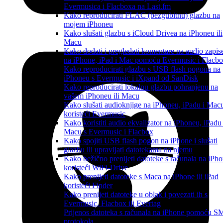
Evermusica i Flacboxa na Last.fm
Kako reproducirati FLAC (bezgubitnu) glazbu na
mojem iPhoneu
Kako slušati glazbu s iCloud Drivea na iPhoneu ili
Macu
Kako dodati i pregledati komentare na audio zapis
na iPhone, iPad i Mac pomoću Evermusic i Flacb
Kako reproducirati glazbu s USB flash pogona na
iPhoneu s Evermusic i iXpand od SanDisk
Kako reproducirati lokalnu glazbu pohranjenu na
vašem iPhoneu ili Macu
Kako slušati audioknjige na iPhoneu, iPadu i Mac
koristeći Evermusic
Kako koristiti audio ekvalizator na iPhoneu, iPadu 
Macu s Evermusic i Flacbox
Kako spojiti USB flash pogon na iPhone i slušati
glazbu ili upravljati datotekama na njemu
Kako bežično prenijeti datoteke s računala na iPh
koristeći WiFi-Drive
Kako prenijeti datoteke s Maca na iPhone ili iPad
koristeći Finder
Kako prenijeti datoteke u oblak i povezati ih s
Evermusic, Flacbox ili Evertag
Prijenos datoteka s računala na iPhone pomoću 
protokola