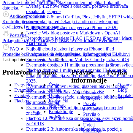
geste reprodukcije
Pristupite i upravljajte offline glazbom putem odjeljka Lokalnih
Evertag 4.2: nove veze s oblakom, postavke uređivača
datoteka.
oznaka objašnjene
Audio reproduktor
Evermusic 8.6: novi CarPlay, Plex, Jellyfin, SFTP i widg
Kontrolirajte reprodukciju, red čekanja i audio postavke poput
tekstova
ekvilajzera i tajmera za spavanje.
Najbolji cloud glazbeni playeri za iPhone u 2026
Izvezite Wix blog postove u Markdown s OpenAI
Postavke
Reproducirajte lossless FLAC i DSD na iPhoneu i Macu
Prilagodite izgled, značajke i postavke performansi Evermusicа.
Flacboxom
FAQ
Najbolji cloud glazbeni player za iPhone i iPad
Pronađite brze odgovore na česta pitanja u našem odjeljku FAQ.
Evermusic 6.8: Aliyun Drive, Synology, novi UI stilovi
Last updated on
siječnja 1, 2020
Evermusic Pro na Setapp Mobile: Cloud glazba za iOS
Evermusic dostigao 11 milijuna preuzimanja širom svijet
Flacbox dostigao 1 milijun preuzimanja: Hi-Res audio
Proizvodi
Pomoć
Pravne
Tvrtka
5 najboljih aplikacija za reprodukciju glazbe na iPhoneu 
informacije
2025.
Evervideo
Česta
O nama
Evermusic promotivni video: glazbeni player u oblaku
Evermusic
pitanja
Blog
Evermusic 3.6: CarPlay, VoiceOver i više
Pravna
Evertag
Upute
Kontakt
Evermusic 3.1: Crossfade, sinkronizacija biblioteke i
obavijest
Flacbox
Korisnički
sigurnosna kopija
Pravila
priručnik
Evermusic dostigao 3 milijuna preuzimanja: pregled
privatnosti
Kontaktirajte
značajki
Pravila o
podršku
Flacbox 1.6: Automatska sinkronizacija, ekvilajzer, podr
kolačićima
za OPUS
Uvjeti
Evermusic 2.3: Automatska sinkronizacija, pozicija
korištenja