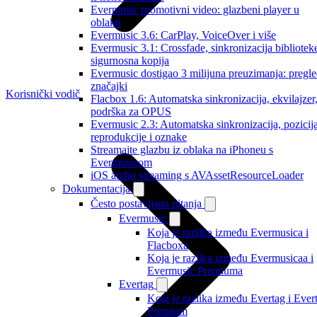
Evermusic promotivni video: glazbeni player u
oblaku
Evermusic 3.6: CarPlay, VoiceOver i više
Evermusic 3.1: Crossfade, sinkronizacija biblioteke
sigurnosna kopija
Evermusic dostigao 3 milijuna preuzimanja: pregl
značajki
Korisnički vodič
Flacbox 1.6: Automatska sinkronizacija, ekvilajzer
podrška za OPUS
Evermusic 2.3: Automatska sinkronizacija, pozicij
reprodukcije i oznake
Streamajte glazbu iz oblaka na iPhoneu s
Evermusicom
iOS audio streaming s AVAssetResourceLoader
Dokumentacija
Često postavljana pitanja
Evermusic
Koja je razlika između Evermusica i
Flacboxa
Koja je razlika između Evermusicaa i
Evermusic Premiuma
Evertag
Koja je razlika između Evertag i Ever
Premium