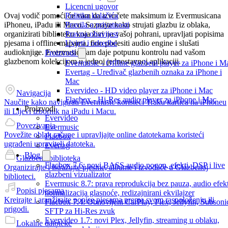
Licencni ugovor
Ovaj vodič pomoći će vam da izvučete maksimum iz Evermusicana
Politika kolačića
iPhoneu, iPadu ili Macu. Saznajte kako strujati glazbu iz oblaka,
Pravila o privatnosti
organizirati biblioteku koja živi na vašoj pohrani, upravljati popisima
Pravna obavijest
pjesama i offline mapama, fino podesiti audio engine i slušati
Uvjeti i odredbe
audioknjige. Evermusic vam daje potpunu kontrolu nad vašom
Proizvodi
glazbenom kolekcijom u jednoj jednostavnoj aplikaciji.
Evermusic - Offline glazbeni player za iPhone i M
Evertag - Uređivač glazbenih oznaka za iPhone i
Mac
Evervideo - HD video player za iPhone i Mac
Navigacija
Flacbox - Hi-Res audio player za iPhone i Mac
Naučite kako navigirati Evermusic koristeći Traku kartica na iPhoneu
Proizvodi
ili Lijevi izbornik na iPadu i Macu.
Evervideo
Povezivanja
Evermusic
Povežite oblak račune i upravljajte online datotekama koristeći
Flacbox
ugrađeni upravitelj datoteka.
Evertag
Blog
Glazbena biblioteka
Flacbox 7.6: novi BASS audio pogon, efekti, DSP i live
Organizirajte i istražujte pjesme, albume i izvođače u Glazbenoj
glazbeni vizualizator
biblioteci.
Evermusic 8.7: prava reprodukcija bez pauza, audio efekt
Popisi pjesama
normalizacija glasnoće, redizajnirani ekvilajzer
Kreirajte i aranžirajte popise pjesama prema svom raspoloženju ili
Flacbox 7.4: Obnovljeni CarPlay, Plex, Jellyfin, Subsoni
prigodi.
SFTP za Hi-Res zvuk
Evervideo 1.7: novi Plex, Jellyfin, streaming u oblaku,
Lokalne datoteke