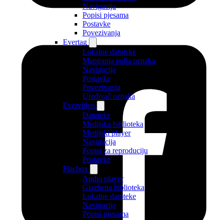
Navigacija
Popisi pjesama
Postavke
Povezivanja
Evertag
Lokalne datoteke
Mapiranja polja oznaka
Navigacija
Postavke
Povezivanja
Uređivač oznaka
Evervideo
Datoteke
Medijska biblioteka
Medijski player
Navigacija
Popisi za reproduciju
Postavke
Flacbox
Audio player
Glazbena biblioteka
Lokalne datoteke
Navigacija
Popisi pjesama