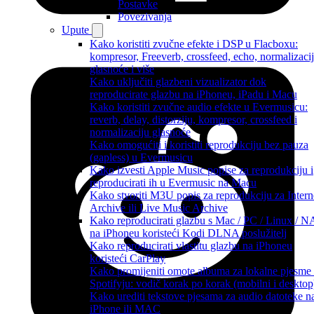
Postavke
Povezivanja
Upute
Kako koristiti zvučne efekte i DSP u Flacboxu:
kompresor, Freeverb, crossfeed, echo, normalizaci
glasnoće i više
Kako uključiti glazbeni vizualizator dok
reproducirate glazbu na iPhoneu, iPadu i Macu
Kako koristiti zvučne audio efekte u Evermusicu:
reverb, delay, distorziju, kompresor, crossfeed i
normalizaciju glasnoće
Kako omogućiti i koristiti reprodukciju bez pauza
(gapless) u Evermusicu
Kako izvesti Apple Music popise za reprodukciju i
reproducirati ih u Evermusic na Macu
Kako stvoriti M3U popis za reprodukciju za Intern
Archive ili Live Music Archive
Kako reproducirati glazbu s Mac / PC / Linux / 
na iPhoneu koristeći Kodi DLNA poslužitelj
Kako reproducirati vlastitu glazbu na iPhoneu
koristeći CarPlay
Kako promijeniti omote albuma za lokalne pjesme
Spotifyju: vodič korak po korak (mobilni i desktop
Kako urediti tekstove pjesama za audio datoteke n
iPhone ili MAC