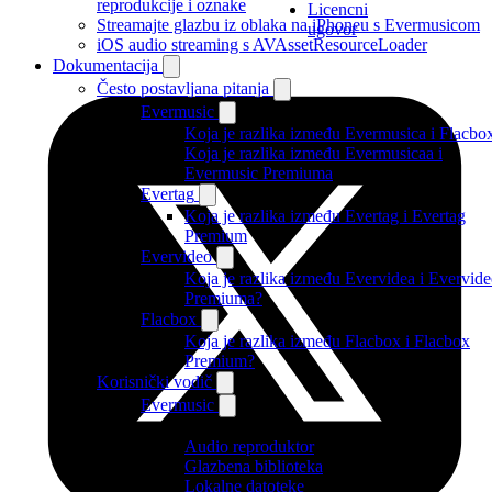
reprodukcije i oznake
Licencni
Streamajte glazbu iz oblaka na iPhoneu s Evermusicom
ugovor
iOS audio streaming s AVAssetResourceLoader
Dokumentacija
Često postavljana pitanja
Evermusic
Koja je razlika između Evermusica i Flacbo
Koja je razlika između Evermusicaa i
Evermusic Premiuma
Evertag
Koja je razlika između Evertag i Evertag
Premium
Evervideo
Koja je razlika između Evervidea i Evervid
Premiuma?
Flacbox
Koja je razlika između Flacbox i Flacbox
Premium?
Korisnički vodič
Evermusic
Audio reproduktor
Glazbena biblioteka
Lokalne datoteke