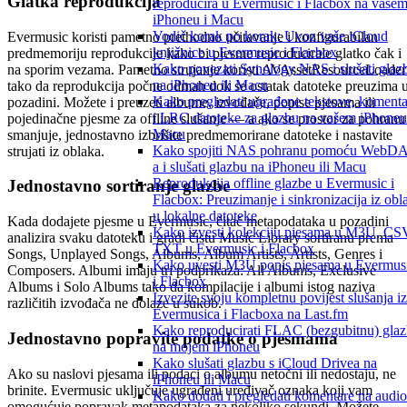
Glatka reprodukcija
reproducira u Evermusic i Flacbox na vaše
iPhoneu i Macu
Vodič korak po korak: Uvoz vaše iCloud
Evermusic koristi pametno prethodno učitavanje i konfigurabilan
knjižnice u Evermusic i Flacbox
predmemoriju reprodukcije kako bi pjesme reproducirale glatko čak i
Kako povezati Synology NAS i slušati glaz
na sporim vezama. Pametno strujanje koristi AVAssetResourceLoader
na iPhoneu ili Macu
tako da reprodukcija počne odmah dok se ostatak datoteke preuzima 
Kako pregledati ugrađene tekstove, komenta
pozadini. Možete i preuzeti albume, izvođače, popise pjesama ili
i LRC datoteke za glazbu na vašem iPhoneu 
pojedinačne pjesme za offline slušanje — a ako se prostor za pohranu
Macu
smanjuje, jednostavno izbrišite predmemorirane datoteke i nastavite
Kako spojiti NAS pohranu pomoću WebD
strujati iz oblaka.
a i slušati glazbu na iPhoneu ili Macu
Reprodukcija offline glazbe u Evermusic i
Jednostavno sortiranje glazbe
Flacbox: Preuzimanje i sinkronizacija iz obl
u lokalne datoteke
Kada dodajete pjesme u Evermusic, čitač metapodataka u pozadini
Kako izvesti kolekciju pjesama u M3U, CS
analizira svaku datoteku i gradi čistu Music Library sortiranu prema
TXT u Evermusic i Flacbox
Songs, Unplayed Songs, Albums, Album Artists, Artists, Genres i
Kako uvesti M3U popis pjesama u Evermus
Composers. Albumi imaju tri podprikaza: All Albums, Exclusive
i Flacbox
Albums i Solo Albums tako da kompilacije i albumi istog naziva
Izvezite svoju kompletnu povijest slušanja iz
različitih izvođača ne dolaze u sukob.
Evermusica i Flacboxa na Last.fm
Kako reproducirati FLAC (bezgubitnu) gla
Jednostavno popravite podatke o pjesmama
na mojem iPhoneu
Kako slušati glazbu s iCloud Drivea na
Ako su naslovi pjesama ili podaci o albumu netočni ili nedostaju, ne
iPhoneu ili Macu
brinite. Evermusic uključuje ugrađeni uređivač oznaka koji vam
Kako dodati i pregledati komentare na audio
omogućuje popravak metapodataka za nekoliko sekundi. Možete