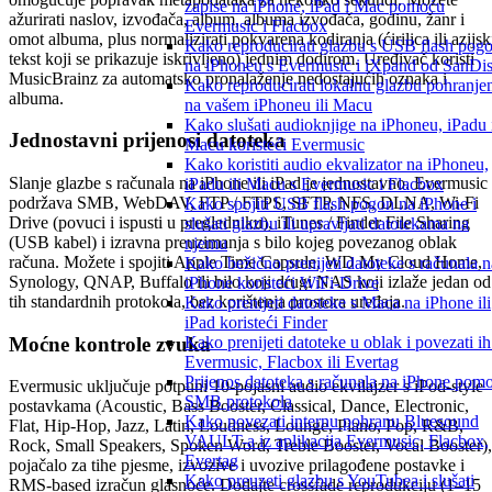
zapise na iPhone, iPad i Mac pomoću
ažurirati naslov, izvođača, album, albuma izvođača, godinu, žanr i
Evermusic i Flacbox
omot albuma, plus normalizirati pokvarena kodiranja (ćirilica ili azijsk
Kako reproducirati glazbu s USB flash pog
tekst koji se prikazuje iskrivljeno) jednim dodirom. Uređivač koristi
na iPhoneu s Evermusic i iXpand od SanDi
MusicBrainz za automatsko pronalaženje nedostajućih oznaka i
Kako reproducirati lokalnu glazbu pohranje
albuma.
na vašem iPhoneu ili Macu
Kako slušati audioknjige na iPhoneu, iPadu 
Jednostavni prijenosi datoteka
Macu koristeći Evermusic
Kako koristiti audio ekvalizator na iPhoneu,
Slanje glazbe s računala na iPhone ili iPad je jednostavno. Evermusic
iPadu ili Macu s Evermusic i Flacbox
podržava SMB, WebDAV, FTP / FTPS, SFTP, NFS, DLNA, Wi-Fi
Kako spojiti USB flash pogon na iPhone i
Drive (povuci i ispusti u pregledniku), iTunes / Finder File Sharing
slušati glazbu ili upravljati datotekama na
(USB kabel) i izravna preuzimanja s bilo kojeg povezanog oblak
njemu
računa. Možete i spojiti Apple Time Capsule, WD My Cloud Home,
Kako bežično prenijeti datoteke s računala n
Synology, QNAP, Buffalo ili bilo koji drugi NAS koji izlaže jedan od
iPhone koristeći WiFi-Drive
tih standardnih protokola, bez korištenja prostora uređaja.
Kako prenijeti datoteke s Maca na iPhone ili
iPad koristeći Finder
Moćne kontrole zvuka
Kako prenijeti datoteke u oblak i povezati ih
Evermusic, Flacbox ili Evertag
Prijenos datoteka s računala na iPhone pom
Evermusic uključuje potpuni 10-pojasni audio ekvilajzer s iPod-style
SMB protokola
postavkama (Acoustic, Bass Booster, Classical, Dance, Electronic,
Kako povezati internu pohranu Bluesound
Flat, Hip-Hop, Jazz, Latin, Loudness, Lounge, Piano, Pop, R&B,
VAULT-a iz aplikacija Evermusic, Flacbox,
Rock, Small Speakers, Spoken Word, Treble Booster, Vocal Booster),
Evertag
pojačalo za tihe pjesme, izvozive i uvozive prilagođene postavke i
Kako preuzeti glazbu s YouTubea i slušati
RMS-based izračun glasnoće. Dodajte crossfade reprodukciju (1–15