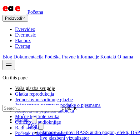
Početna
Proizvodi
Evervideo
Evermusic
Flacbox
Evertag
Blog
Dokumentacija
Podrška
Pravne informacije
Kontakt
O nama
On this page
Vaša glazba svugdje
Glatka reprodukcija
Jednostavno sortiranje glazbe
Jednostavno popravite podatke o pjesmama
CTRL K
Jednostavni prijenosi datoteka
Moćne kontrole zvuka
Početna
Odlično za audioknjige
Blog
Radi svugdje
Flacbox 7.6: novi BASS audio pogon, efekti, DSP
Početak rada s Evermusic
live glazbeni vizualizator