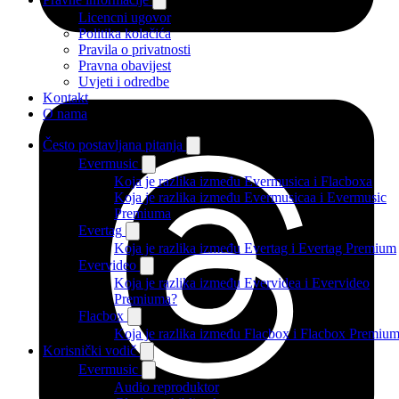
Licencni ugovor
Politika kolačića
Pravila o privatnosti
Pravna obavijest
Uvjeti i odredbe
Kontakt
O nama
Često postavljana pitanja
Evermusic
Koja je razlika između Evermusica i Flacboxa
Koja je razlika između Evermusicaa i Evermusic
Premiuma
Evertag
Koja je razlika između Evertag i Evertag Premium
Evervideo
Koja je razlika između Evervidea i Evervideo
Premiuma?
Flacbox
Koja je razlika između Flacbox i Flacbox Premiu
Korisnički vodič
Evermusic
Audio reproduktor