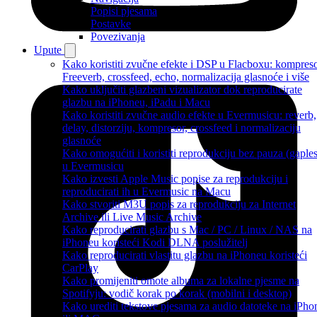
Popisi pjesama
Postavke
Povezivanja
Upute
Kako koristiti zvučne efekte i DSP u Flacboxu: kompreso
Freeverb, crossfeed, echo, normalizacija glasnoće i više
Kako uključiti glazbeni vizualizator dok reproducirate
glazbu na iPhoneu, iPadu i Macu
Kako koristiti zvučne audio efekte u Evermusicu: reverb,
delay, distorziju, kompresor, crossfeed i normalizaciju
glasnoće
Kako omogućiti i koristiti reprodukciju bez pauza (gaples
u Evermusicu
Kako izvesti Apple Music popise za reprodukciju i
reproducirati ih u Evermusic na Macu
Kako stvoriti M3U popis za reprodukciju za Internet
Archive ili Live Music Archive
Kako reproducirati glazbu s Mac / PC / Linux / NAS na
iPhoneu koristeći Kodi DLNA poslužitelj
Kako reproducirati vlastitu glazbu na iPhoneu koristeći
CarPlay
Kako promijeniti omote albuma za lokalne pjesme na
Spotifyju: vodič korak po korak (mobilni i desktop)
Kako urediti tekstove pjesama za audio datoteke na iPho