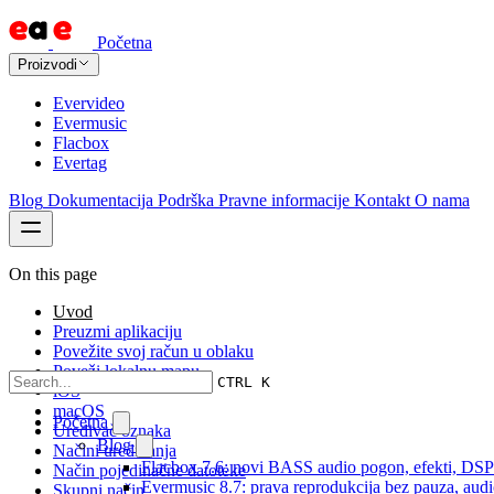
Početna
Proizvodi
Evervideo
Evermusic
Flacbox
Evertag
Blog
Dokumentacija
Podrška
Pravne informacije
Kontakt
O nama
On this page
Uvod
Preuzmi aplikaciju
Povežite svoj račun u oblaku
Poveži lokalnu mapu
CTRL K
iOS
macOS
Početna
Uređivač oznaka
Blog
Načini uređivanja
Flacbox 7.6: novi BASS audio pogon, efekti, DSP i
Način pojedinačne datoteke
Evermusic 8.7: prava reprodukcija bez pauza, audio 
Skupni način