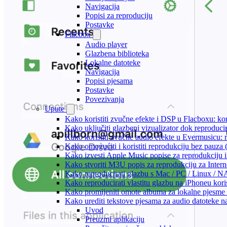
Navigacija
Popisi za reproduciju
Postavke
Flacbox
Audio player
Glazbena biblioteka
Lokalne datoteke
Navigacija
Popisi pjesama
Postavke
Povezivanja
Upute
Kako koristiti zvučne efekte i DSP u Flacboxu: kom
Kako uključiti glazbeni vizualizator dok reproduc
Kako koristiti zvučne audio efekte u Evermusicu: re
Kako omogućiti i koristiti reprodukciju bez pauza
Kako izvesti Apple Music popise za reprodukciju i
Kako stvoriti M3U popis za reprodukciju za Intern
Kako reproducirati glazbu s Mac / PC / Linux / N
Kako reproducirati vlastitu glazbu na iPhoneu kori
Kako promijeniti omote albuma za lokalne pjesme n
Kako urediti tekstove pjesama za audio datoteke 
Uvod
Preuzmi aplikaciju