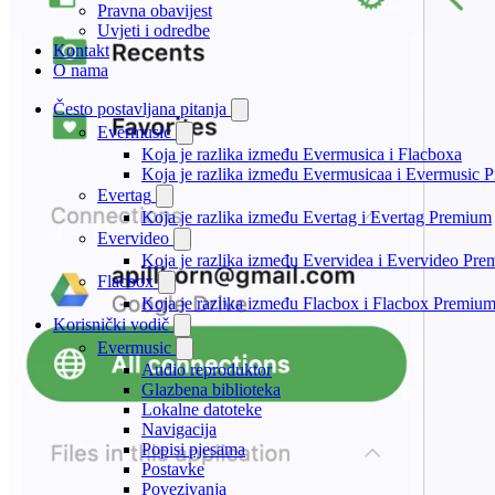
Pravna obavijest
Uvjeti i odredbe
Kontakt
O nama
Često postavljana pitanja
Evermusic
Koja je razlika između Evermusica i Flacboxa
Koja je razlika između Evermusicaa i Evermusic 
Evertag
Koja je razlika između Evertag i Evertag Premium
Evervideo
Koja je razlika između Evervidea i Evervideo Pr
Flacbox
Koja je razlika između Flacbox i Flacbox Premiu
Korisnički vodič
Evermusic
Audio reproduktor
Glazbena biblioteka
Lokalne datoteke
Navigacija
Popisi pjesama
Postavke
Povezivanja