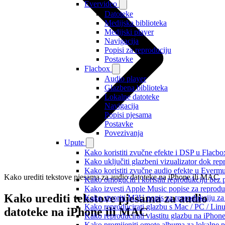
Evervideo
Datoteke
Medijska biblioteka
Medijski player
Navigacija
Popisi za reproduciju
Postavke
Flacbox
Audio player
Glazbena biblioteka
Lokalne datoteke
Navigacija
Popisi pjesama
Postavke
Povezivanja
Upute
Kako koristiti zvučne efekte i DSP u Flacbox
Kako uključiti glazbeni vizualizator dok re
Kako koristiti zvučne audio efekte u Evermus
Kako urediti tekstove pjesama za audio datoteke na iPhone ili MAC
Kako omogućiti i koristiti reprodukciju bez
Kako izvesti Apple Music popise za reprodu
Kako urediti tekstove pjesama za audio
Kako stvoriti M3U popis za reprodukciju za 
Kako reproducirati glazbu s Mac / PC / Lin
datoteke na iPhone ili MAC
Kako reproducirati vlastitu glazbu na iPhon
Kako promijeniti omote albuma za lokalne pj