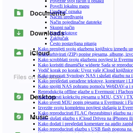
Povežite svoj račun u oblaku
Poveži lokalnu mapu
Uređivač oznaka
Načini uređivanja
Način pojedinačne datoteke
Skupni način
Uredi tekstove
Zaključak
Često postavljana pitanja
Kako prenijeti svoju glazbenu knjižnicu između u
Kako arhivirati (ZIP) popise pjesama, albume, izvo
Kako scrobblati svoju glazbenu povijest iz Evermus
Kako koristiti dinamičke widgete Sada se reprodu
Vodič korak po korak: Uvoz vaše iCloud knjižnice
Kako povezati Synology NAS i slušati glazbu na 
Kako pregledati ugrađene tekstove, komentare i L
Kako spojiti NAS pohranu pomoću WebDAV-a i slu
Reprodukcija offline glazbe u Evermusic i Flacbox:
Kako izvesti kolekciju pjesama u M3U, CSV i TX
Kako uvesti M3U popis pjesama u Evermusic i Fl
Izvezite svoju kompletnu povijest slušanja iz Ever
Kako reproducirati FLAC (bezgubitnu) glazbu na
Kako slušati glazbu s iCloud Drivea na iPhoneu il
Kako dodati i pregledati komentare na audio zapi
Kako reproducirati glazbu s USB flash pogona na