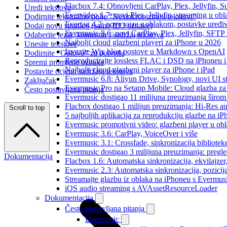
Flacbox 7.4: Obnovljeni CarPlay, Plex, Jellyfin,
Uredi tekstove
Evervideo 1.7: novi Plex, Jellyfin, streaming u obl
Dodirnite tekstualno polje “Nesinkronizirani tekstovi”
Evertag 4.2: nove veze s oblakom, postavke uređi
Dodaj novu stranicu (samo ID3 oznake)
Evermusic 8.6: novi CarPlay, Plex, Jellyfin, SFTP 
Odaberite jezik, komentar i sadržaj tekstova
Najbolji cloud glazbeni playeri za iPhone u 2026
Unesite tekstove
Izvezite Wix blog postove u Markdown s OpenAI
Dodirnite “Gotovo” za potvrdu
Reproducirajte lossless FLAC i DSD na iPhoneu 
Spremi promjene oznaka
Najbolji cloud glazbeni player za iPhone i iPad
Postavite ocjenu sadržaja tekstova
Evermusic 6.8: Aliyun Drive, Synology, novi UI st
Zaključak
Evermusic Pro na Setapp Mobile: Cloud glazba za
Često postavljana pitanja
Evermusic dostigao 11 milijuna preuzimanja širom 
Flacbox dostigao 1 milijun preuzimanja: Hi-Res a
Scroll to top
5 najboljih aplikacija za reprodukciju glazbe na i
Evermusic promotivni video: glazbeni player u ob
Evermusic 3.6: CarPlay, VoiceOver i više
Evermusic 3.1: Crossfade, sinkronizacija bibliotek
Evermusic dostigao 3 milijuna preuzimanja: pregle
Dokumentacija
Flacbox 1.6: Automatska sinkronizacija, ekvilajz
Evermusic 2.3: Automatska sinkronizacija, pozicij
Streamajte glazbu iz oblaka na iPhoneu s Evermu
iOS audio streaming s AVAssetResourceLoader
Dokumentacija
Često postavljana pitanja
Evermusic