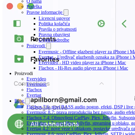
O nama
Podrška
Pravne informacije
Licencni ugovor
Politika kolačića
Pravila o privatnosti
Pravna obavijest
Uvjeti i odredbe
Proizvodi
Evermusic - Offline glazbeni player za iPhone i M
Evertag - Uređivač glazbenih oznaka za iPhone i 
Evervideo - HD video player za iPhone i Mac
Flacbox - Hi-Res audio player za iPhone i Mac
Proizvodi
Evervideo
Evermusic
Flacbox
Evertag
Blog
Flacbox 7.6: novi BASS audio pogon, efekti, DSP i live g
Evermusic 8.7: prava reprodukcija bez pauza, audio efekti
Flacbox 7.4: Obnovljeni CarPlay, Plex, Jellyfin, Subson
Evervideo 1.7: novi Plex, Jellyfin, streaming u oblaku, g
Evertag 4.2: nove veze s oblakom, postavke uređivača o
Evermusic 8.6: novi CarPlay, Plex, Jellyfin, SFTP i widg