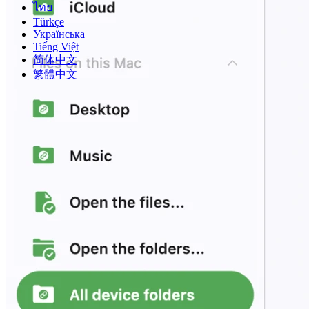
ไทย
Türkçe
Українська
Tiếng Việt
简体中文
繁體中文