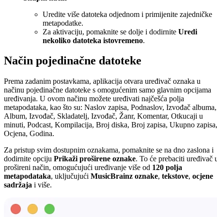
Uredite više datoteka odjednom i primijenite zajedničke
metapodatke.
Za aktivaciju, pomaknite se dolje i dodirnite
Uredi
nekoliko datoteka istovremeno
.
Način pojedinačne datoteke
Prema zadanim postavkama, aplikacija otvara uređivač oznaka u
načinu pojedinačne datoteke s omogućenim samo glavnim opcijama
uređivanja. U ovom načinu možete uređivati najčešća polja
metapodataka, kao što su: Naslov zapisa, Podnaslov, Izvođač albuma,
Album, Izvođač, Skladatelj, Izvođač, Žanr, Komentar, Otkucaji u
minuti, Podcast, Kompilacija, Broj diska, Broj zapisa, Ukupno zapisa
Ocjena, Godina.
Za pristup svim dostupnim oznakama, pomaknite se na dno zaslona i
dodirnite opciju
Prikaži proširene oznake
. To će prebaciti uređivač 
prošireni način, omogućujući uređivanje više od
120 polja
metapodataka
, uključujući
MusicBrainz oznake
,
tekstove
,
ocjene
sadržaja
i više.