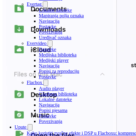
Evertag
Lokalne datoteke
Mapiranja polja oznaka
Navigacija
Postavke
Povezivanja
Uređivač oznaka
Evervideo
Datoteke
Medijska biblioteka
Medijski player
Navigacija
Popisi za reproduciju
Postavke
Flacbox
Audio player
Glazbena biblioteka
Lokalne datoteke
Navigacija
Popisi pjesama
Postavke
Povezivanja
Upute
Kako koristiti zvučne efekte i DSP u Flacboxu: kompresor