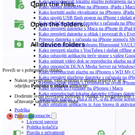
Kako reproducirati lokalnu glazbu pohranjenu na 
Kako slušati audioknjige na iPhoneu, iPadu i Mac
Kako koristiti audio ekvalizator na iPhoneu, iPadu
Kako spojiti USB flash pogon na iPhone i slušati g
Kako bežično prenijeti datoteke s računala na iPho
Kako prenijeti datoteke s Maca na iPhone ili iPad k
Kako prenijeti datoteke u oblak i povezati ih s Eve
Prijenos datoteka s računala na iPhone pomoću S
Kako povezati internu pohranu Bluesound VAULT-a
Kako preuzeti glazbu s YouTubea i slušati offline
Kako odspojiti aplikaciju treće strane s vašeg Goo
Kako snimati video dok se reproducira glazba na 
Kako omogućiti DLNA Media Server na Windows 10
Poveži se s pohranom u oblaku
Kako reproducirati glazbu na iPhoneu s WD My
Kako prenijeti glazbene datoteke s računala na iP
Nakon povezivanja, vaša pohrana u oblaku pojavit će se u
Reproducirajte glazbu s Dropboxa na svom iPhoneu
odjeljku
Pohrana u oblaku
aplikacije.
Kako urediti ID3 oznake na iPhoneu i Macu
Kako reproducirati lokalne datoteke (iTunes dato
Dodirnite svoju povezanu pohranu u oblaku za pregledavanje i
Streamajte glazbu s Maca ili PC-a na iPhone kori
učitavanje sadržaja njezinih mapa.
Kako instalirati aplikaciju iz App Storea ili aktiv
Podrška
Pravne informacije
Licencni ugovor
Politika kolačića
Pravila o privatnosti