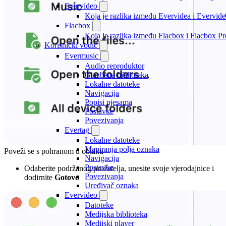
Evervideo
Koja je razlika između Evervidea i Evervi
Flacbox
Koja je razlika između Flacbox i Flacbox 
Korisnički vodič
Evermusic
Audio reproduktor
Glazbena biblioteka
Lokalne datoteke
Navigacija
Popisi pjesama
Postavke
Povezivanja
Evertag
Lokalne datoteke
Mapiranja polja oznaka
Poveži se s pohranom u oblaku
Navigacija
Postavke
Odaberite podržanog pružatelja, unesite svoje vjerodajnice i
Povezivanja
dodirnite
Gotovo
Uređivač oznaka
Evervideo
Datoteke
Medijska biblioteka
Medijski player