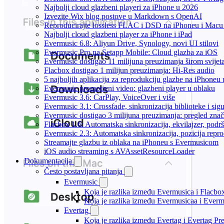
Najbolji cloud glazbeni playeri za iPhone u 2026
Izvezite Wix blog postove u Markdown s OpenAI
Reproducirajte lossless FLAC i DSD na iPhoneu i Macu
Najbolji cloud glazbeni player za iPhone i iPad
Evermusic 6.8: Aliyun Drive, Synology, novi UI stilovi
Evermusic Pro na Setapp Mobile: Cloud glazba za iOS
Evermusic dostigao 11 milijuna preuzimanja širom svijet
Flacbox dostigao 1 milijun preuzimanja: Hi-Res audio
5 najboljih aplikacija za reprodukciju glazbe na iPhoneu
Evermusic promotivni video: glazbeni player u oblaku
Evermusic 3.6: CarPlay, VoiceOver i više
Evermusic 3.1: Crossfade, sinkronizacija biblioteke i sig
Evermusic dostigao 3 milijuna preuzimanja: pregled znač
Flacbox 1.6: Automatska sinkronizacija, ekvilajzer, po
Evermusic 2.3: Automatska sinkronizacija, pozicija repro
Streamajte glazbu iz oblaka na iPhoneu s Evermusicom
iOS audio streaming s AVAssetResourceLoader
Dokumentacija
Često postavljana pitanja
Evermusic
Koja je razlika između Evermusica i Flacbo
Koja je razlika između Evermusicaa i Ever
Evertag
Koja je razlika između Evertag i Evertag P