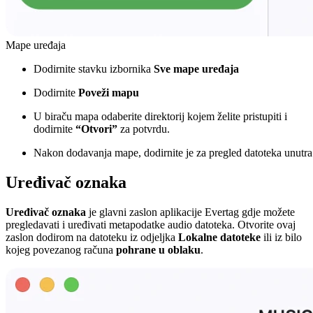
Mape uređaja
Dodirnite stavku izbornika
Sve mape uređaja
Dodirnite
Poveži mapu
U biraču mapa odaberite direktorij kojem želite pristupiti i
dodirnite
“Otvori”
za potvrdu.
Nakon dodavanja mape, dodirnite je za pregled datoteka unutra
Uređivač oznaka
Uređivač oznaka
je glavni zaslon aplikacije Evertag gdje možete
pregledavati i uređivati metapodatke audio datoteka. Otvorite ovaj
zaslon dodirom na datoteku iz odjeljka
Lokalne datoteke
ili iz bilo
kojeg povezanog računa
pohrane u oblaku
.