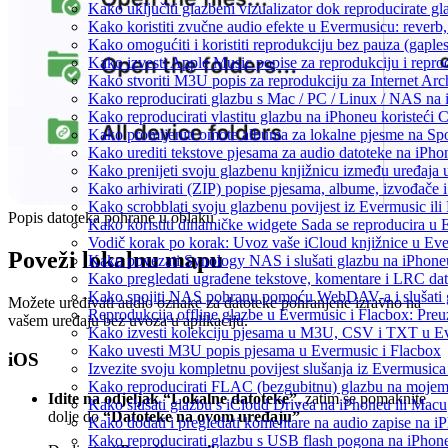
Kako uključiti glazbeni vizualizator dok reproducirate g
Kako koristiti zvučne audio efekte u Evermusicu: reverb, 
Kako omogućiti i koristiti reprodukciju bez pauza (gapl
Kako izvesti Apple Music popise za reprodukciju i repro
Kako stvoriti M3U popis za reprodukciju za Internet Arc
Kako reproducirati glazbu s Mac / PC / Linux / NAS na 
Kako reproducirati vlastitu glazbu na iPhoneu koristeći 
Kako promijeniti omote albuma za lokalne pjesme na Spot
Kako urediti tekstove pjesama za audio datoteke na iPh
Kako prenijeti svoju glazbenu knjižnicu između uređaja
Kako arhivirati (ZIP) popise pjesama, albume, izvođače i
Kako scrobblati svoju glazbenu povijest iz Evermusic ili
Popis datoteka pohrane u oblaku
Kako koristiti dinamičke widgete Sada se reproducira u
Vodič korak po korak: Uvoz vaše iCloud knjižnice u Eve
Poveži lokalnu mapu
Kako povezati Synology NAS i slušati glazbu na iPhone
Kako pregledati ugrađene tekstove, komentare i LRC dat
Kako spojiti NAS pohranu pomoću WebDAV-a i slušati g
Možete uređivati audio oznake za datoteke pohranjene izravno na
Reprodukcija offline glazbe u Evermusic i Flacbox: Preuz
vašem uređaju bez uvoza u aplikaciju.
Kako izvesti kolekciju pjesama u M3U, CSV i TXT u Ev
Kako uvesti M3U popis pjesama u Evermusic i Flacbox
iOS
Izvezite svoju kompletnu povijest slušanja iz Evermusica
Kako reproducirati FLAC (bezgubitnu) glazbu na moje
Idite na odjeljak “Lokalne datoteke”
, zatim se pomaknite
Kako slušati glazbu s iCloud Drivea na iPhoneu ili Macu
dolje do
“Datoteke na ovom uređaju”
Kako dodati i pregledati komentare na audio zapise na 
Kako reproducirati glazbu s USB flash pogona na iPhon