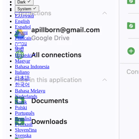
Dark
Dansk
System
Deutsch
Ελληνικά
English
Español
Suomi
Français
עברית
हिन्दी
Hrvatski
Magyar
Bahasa Indonesia
Italiano
日本語
한국어
Bahasa Melayu
Nederlands
Norsk
Polski
Português
Română
Русский
Slovenčina
Svenska