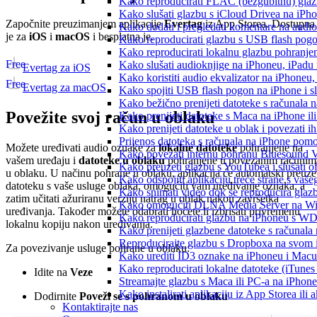
Kako reproducirati FLAC (bezgubitnu) gla
Kako slušati glazbu s iCloud Drivea na iPh
Započnite preuzimanjem aplikacije
Evertag
iz App Storea. Dostupna
Kako dodati i pregledati komentare na audi
je za
iOS
i
macOS
i besplatna je.
Kako reproducirati glazbu s USB flash pog
Kako reproducirati lokalnu glazbu pohranje
Free
Kako slušati audioknjige na iPhoneu, iPadu
Evertag za iOS
Kako koristiti audio ekvalizator na iPhoneu
Free
Evertag za macOS
Kako spojiti USB flash pogon na iPhone i slu
Kako bežično prenijeti datoteke s računala 
Povežite svoj račun u oblaku
Kako prenijeti datoteke s Maca na iPhone ili
Kako prenijeti datoteke u oblak i povezati i
Prijenos datoteka s računala na iPhone po
Možete uređivati audio oznake za
lokalne datoteke
pohranjene na
Kako povezati internu pohranu Bluesound V
vašem uređaju i
datoteke u oblaku
pohranjene u povezanim računim
Kako preuzeti glazbu s YouTubea i slušati o
u oblaku. U načinu pohrane u oblaku, aplikacija će automatski preuze
Kako odspojiti aplikaciju treće strane s vaš
datoteku s vaše usluge oblaka, omogućiti vam uređivanje oznaka, a
Kako snimati video dok se reproducira glaz
zatim učitati ažuriranu verziju natrag u oblak nakon završetka
Kako omogućiti DLNA Media Server na Wind
uređivanja. Također možete odabrati hoćete li izbrisati privremenu
Kako reproducirati glazbu na iPhoneu s 
lokalnu kopiju nakon uređivanja.
Kako prenijeti glazbene datoteke s računala
Reproducirajte glazbu s Dropboxa na svom i
Za povezivanje usluge pohrane u oblaku:
Kako urediti ID3 oznake na iPhoneu i Macu
Kako reproducirati lokalne datoteke (iTune
Idite na
Veze
Streamajte glazbu s Maca ili PC-a na iPhon
Kako instalirati aplikaciju iz App Storea il
Dodirnite
Poveži se s pohranom u oblaku
Kontaktirajte nas