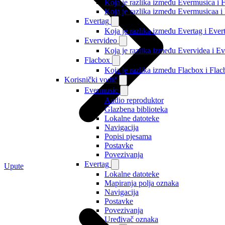
Koja je razlika između Evermusica i 
Koja je razlika između Evermusicaa 
Evertag
Koja je razlika između Evertag i Eve
Evervideo
Koja je razlika između Evervidea i 
Flacbox
Koja je razlika između Flacbox i Fl
Korisnički vodič
Evermusic
Audio reproduktor
Glazbena biblioteka
Lokalne datoteke
Navigacija
Popisi pjesama
Postavke
Povezivanja
Evertag
Upute
Lokalne datoteke
Mapiranja polja oznaka
Navigacija
Postavke
Povezivanja
Uređivač oznaka