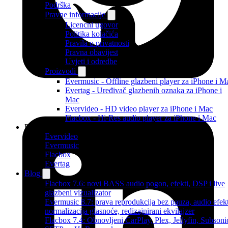
Podrška
Pravne informacije
Licencni ugovor
Politika kolačića
Pravila o privatnosti
Pravna obavijest
Uvjeti i odredbe
Proizvodi
Evermusic - Offline glazbeni player za iPhone i M
Evertag - Uređivač glazbenih oznaka za iPhone i
Mac
Evervideo - HD video player za iPhone i Mac
Flacbox - Hi-Res audio player za iPhone i Mac
Proizvodi
Evervideo
Evermusic
Flacbox
Evertag
Blog
Flacbox 7.6: novi BASS audio pogon, efekti, DSP i live
glazbeni vizualizator
Evermusic 8.7: prava reprodukcija bez pauza, audio efekt
normalizacija glasnoće, redizajnirani ekvilajzer
Flacbox 7.4: Obnovljeni CarPlay, Plex, Jellyfin, Subsoni