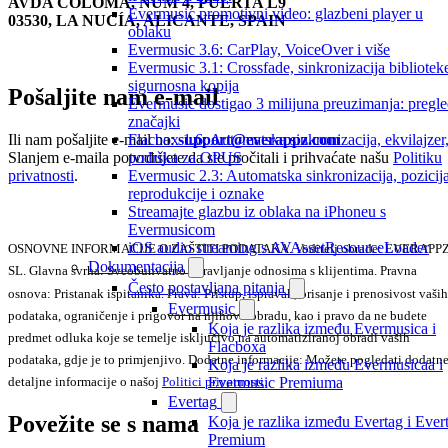
AVDA COLOMA, NUM 4, PUERTA L9
Evermusic promotivni video: glazbeni player u
03530, LA NUCÍA, ALICANTE, SPAIN
oblaku
Evermusic 3.6: CarPlay, VoiceOver i više
Evermusic 3.1: Crossfade, sinkronizacija biblioteke
sigurnosna kopija
Pošaljite nam e-mail
Evermusic dostigao 3 milijuna preuzimanja: pregl
značajki
Flacbox 1.6: Automatska sinkronizacija, ekvilajzer
Ili nam pošaljite e-mail na:
support@everappz.com
podrška za OPUS
Slanjem e-maila potvrđujete da ste pročitali i prihvaćate našu
Politiku
Evermusic 2.3: Automatska sinkronizacija, pozicij
privatnosti
.
reprodukcije i oznake
Streamajte glazbu iz oblaka na iPhoneu s
Evermusicom
iOS audio streaming s AVAssetResourceLoader
OSNOVNE INFORMACIJE O ZAŠTITI PODATAKA. Voditelj obrade: EVERAPP
Dokumentacija
SL. Glavna svrha: Sveobuhvatno upravljanje odnosima s klijentima. Pravna
Često postavljana pitanja
osnova: Pristanak ispitanika. Prava: Pristup, ispravak, brisanje i prenosivost vaših
Evermusic
podataka, ograničenje i prigovor na njihovu obradu, kao i pravo da ne budete
Koja je razlika između Evermusica i
predmet odluka koje se temelje isključivo na automatiziranoj obradi vaših
Flacboxa
podataka, gdje je to primjenjivo. Dodatne informacije: Možete pogledati dodatne
Koja je razlika između Evermusicaa i
Evermusic Premiuma
detaljne informacije o našoj
Politici privatnosti
.
Evertag
Povežite se s nama
Koja je razlika između Evertag i Ever
Premium