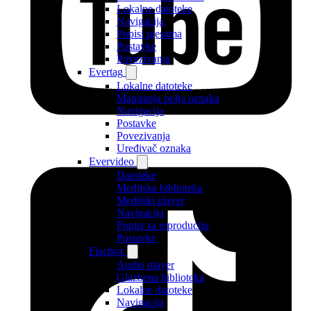
Lokalne datoteke
Navigacija
Popisi pjesama
Postavke
Povezivanja
Evertag
Lokalne datoteke
Mapiranja polja oznaka
Navigacija
Postavke
Povezivanja
Uređivač oznaka
Evervideo
Datoteke
Medijska biblioteka
Medijski player
Navigacija
Popisi za reproduciju
Postavke
Flacbox
Audio player
Glazbena biblioteka
Lokalne datoteke
Navigacija