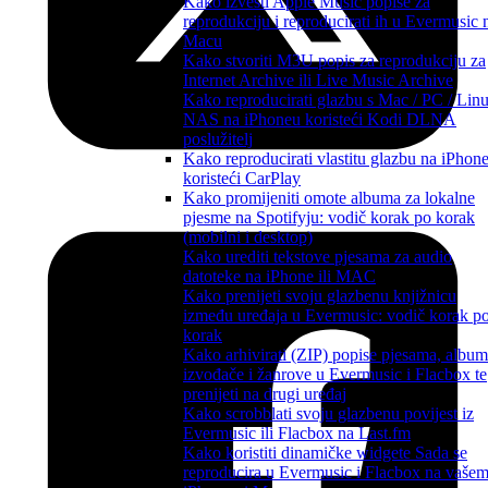
Kako izvesti Apple Music popise za
reprodukciju i reproducirati ih u Evermusic 
Macu
Kako stvoriti M3U popis za reprodukciju za
Internet Archive ili Live Music Archive
Kako reproducirati glazbu s Mac / PC / Linu
NAS na iPhoneu koristeći Kodi DLNA
poslužitelj
Kako reproducirati vlastitu glazbu na iPhon
koristeći CarPlay
Kako promijeniti omote albuma za lokalne
pjesme na Spotifyju: vodič korak po korak
(mobilni i desktop)
Kako urediti tekstove pjesama za audio
datoteke na iPhone ili MAC
Kako prenijeti svoju glazbenu knjižnicu
između uređaja u Evermusic: vodič korak p
korak
Kako arhivirati (ZIP) popise pjesama, album
izvođače i žanrove u Evermusic i Flacbox te
prenijeti na drugi uređaj
Kako scrobblati svoju glazbenu povijest iz
Evermusic ili Flacbox na Last.fm
Kako koristiti dinamičke widgete Sada se
reproducira u Evermusic i Flacbox na vaše