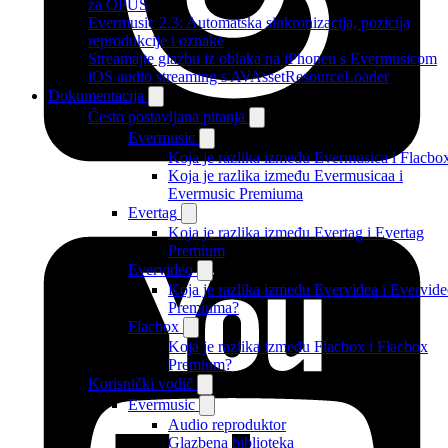
za OPUS
Evermusic 2.3: Automatska sinkronizacija, pozicija
reprodukcije i oznake
Streamajte glazbu iz oblaka na iPhoneu s Evermusicom
iOS audio streaming s AVAssetResourceLoader
Dokumentacija
Često postavljana pitanja
Evermusic
Koja je razlika između Evermusica i Flacbo
Koja je razlika između Evermusicaa i
Evermusic Premiuma
Evertag
Koja je razlika između Evertag i Evertag
Premium
Evervideo
Koja je razlika između Evervidea i Evervid
Premiuma?
Flacbox
Koja je razlika između Flacbox i Flacbox
Premium?
Korisnički vodič
Evermusic
Audio reproduktor
Glazbena biblioteka