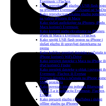
Evermusic i Flacbox
Kako reproducirati glazbu s USB flash pog
na iPhoneu s Evermusic i iXpand od SanDi
Kako reproducirati lokalnu glazbu pohranje
na vašem iPhoneu ili Macu
Kako slušati audioknjige na iPhoneu, iPadu 
Macu koristeći Evermusic
Kako koristiti audio ekvalizator na iPhoneu,
iPadu ili Macu s Evermusic i Flacbox
Kako spojiti USB flash pogon na iPhone i
slušati glazbu ili upravljati datotekama na
njemu
Kako bežično prenijeti datoteke s računala n
iPhone koristeći WiFi-Drive
Kako prenijeti datoteke s Maca na iPhone ili
iPad koristeći Finder
Kako prenijeti datoteke u oblak i povezati ih
Evermusic, Flacbox ili Evertag
Prijenos datoteka s računala na iPhone pom
SMB protokola
Kako povezati internu pohranu Bluesound
VAULT-a iz aplikacija Evermusic, Flacbox,
Evertag
Kako preuzeti glazbu s YouTubea i slušati
offline glazbu na iPhoneu