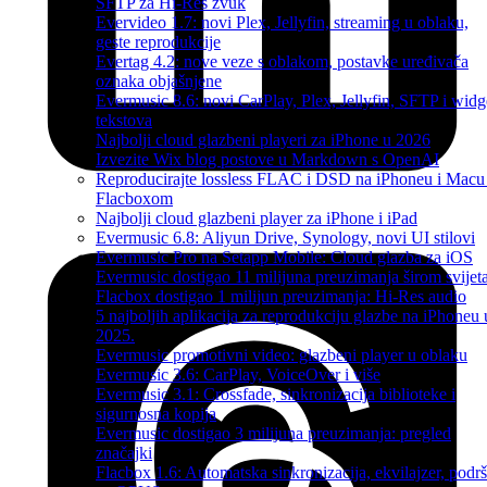
SFTP za Hi-Res zvuk
Evervideo 1.7: novi Plex, Jellyfin, streaming u oblaku,
geste reprodukcije
Evertag 4.2: nove veze s oblakom, postavke uređivača
oznaka objašnjene
Evermusic 8.6: novi CarPlay, Plex, Jellyfin, SFTP i widg
tekstova
Najbolji cloud glazbeni playeri za iPhone u 2026
Izvezite Wix blog postove u Markdown s OpenAI
Reproducirajte lossless FLAC i DSD na iPhoneu i Macu
Flacboxom
Najbolji cloud glazbeni player za iPhone i iPad
Evermusic 6.8: Aliyun Drive, Synology, novi UI stilovi
Evermusic Pro na Setapp Mobile: Cloud glazba za iOS
Evermusic dostigao 11 milijuna preuzimanja širom svijet
Flacbox dostigao 1 milijun preuzimanja: Hi-Res audio
5 najboljih aplikacija za reprodukciju glazbe na iPhoneu 
2025.
Evermusic promotivni video: glazbeni player u oblaku
Evermusic 3.6: CarPlay, VoiceOver i više
Evermusic 3.1: Crossfade, sinkronizacija biblioteke i
sigurnosna kopija
Evermusic dostigao 3 milijuna preuzimanja: pregled
značajki
Flacbox 1.6: Automatska sinkronizacija, ekvilajzer, podr