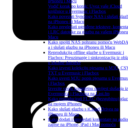
iPhoneu i Macu
Vodič korak po korak: Uvoz vaše iCloud
knjižnice u Evermusic i Flacbox
Kako povezati Synology NAS i slušati glaz
na iPhoneu ili Macu
Kako pregledati ugrađene tekstove, komenta
i LRC datoteke za glazbu na vašem iPhoneu 
Macu
Kako spojiti NAS pohranu pomoću WebD
a i slušati glazbu na iPhoneu ili Macu
Reprodukcija offline glazbe u Evermusic i
Flacbox: Preuzimanje i sinkronizacija iz obl
u lokalne datoteke
Kako izvesti kolekciju pjesama u M3U, CS
TXT u Evermusic i Flacbox
Kako uvesti M3U popis pjesama u Evermus
i Flacbox
Izvezite svoju kompletnu povijest slušanja iz
Evermusica i Flacboxa na Last.fm
Kako reproducirati FLAC (bezgubitnu) gla
na mojem iPhoneu
Kako slušati glazbu s iCloud Drivea na
iPhoneu ili Macu
Kako dodati i pregledati komentare na audio
zapise na iPhone, iPad i Mac pomoću