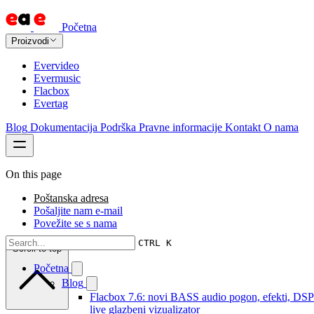
Početna
Proizvodi
Evervideo
Evermusic
Flacbox
Evertag
Blog
Dokumentacija
Podrška
Pravne informacije
Kontakt
O nama
On this page
Poštanska adresa
Pošaljite nam e-mail
Povežite se s nama
CTRL K
Scroll to top
Početna
Blog
Flacbox 7.6: novi BASS audio pogon, efekti, DSP
live glazbeni vizualizator