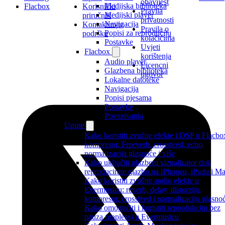
obavijest
Medijska biblioteka
Flacbox
Korisnički
Pravila
Medijski player
priručnik
privatnosti
Navigacija
Kontaktirajte
Pravila o
Popisi za reproduciju
podršku
kolačićima
Postavke
Uvjeti
Flacbox
korištenja
Audio player
Licencni
Glazbena biblioteka
ugovor
Lokalne datoteke
Navigacija
Popisi pjesama
Postavke
Povezivanja
Upute
Kako koristiti zvučne efekte i DSP u Flacbo
kompresor, Freeverb, crossfeed, echo,
normalizacija glasnoće i više
Kako uključiti glazbeni vizualizator dok
reproducirate glazbu na iPhoneu, iPadu i M
Kako koristiti zvučne audio efekte u
Evermusicu: reverb, delay, distorziju,
kompresor, crossfeed i normalizaciju glasno
Kako omogućiti i koristiti reprodukciju bez
pauza (gapless) u Evermusicu