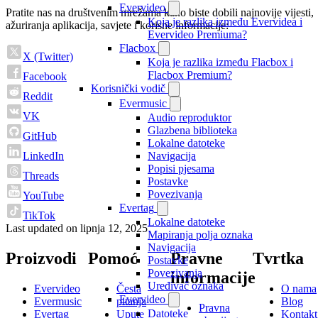
Evervideo
Pratite nas na društvenim mrežama kako biste dobili najnovije vijesti,
Koja je razlika između Evervidea i
ažuriranja aplikacija, savjete i korisne informacije:
Evervideo Premiuma?
Flacbox
X (Twitter)
Koja je razlika između Flacbox i
Flacbox Premium?
Facebook
Korisnički vodič
Reddit
Evermusic
VK
Audio reproduktor
Glazbena biblioteka
GitHub
Lokalne datoteke
Navigacija
LinkedIn
Popisi pjesama
Threads
Postavke
Povezivanja
YouTube
Evertag
TikTok
Lokalne datoteke
Last updated on
lipnja 12, 2025
Mapiranja polja oznaka
Navigacija
Proizvodi
Pomoć
Pravne
Tvrtka
Postavke
Povezivanja
informacije
Uređivač oznaka
Evervideo
Česta
O nama
Evervideo
Evermusic
pitanja
Blog
Pravna
Datoteke
Evertag
Upute
Kontakt