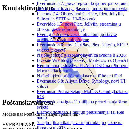
Evermusic 8.7: prava reprodukcija bez pauza, aud
Kontaktirajte nas
efekti, normalizacija glasnoće, redizajnirani ekvilaj
Flacbox 7.4: Obnovljeni CarPlay, Plex, Jellyfin,
Subsonic, SFTP za Hi-Res zvuk
Evervideo 1.7: novi Plex, Jellyfin, streaming u
oblaku, geste reprodukcije
Evertag 4.2: nove veze s oblakom, postavke
uređivača oznaka objašnjene
Evermusic 8.6: novi CarPlay, Plex, Jellyfin, SFTP 
widget tekstova
Najbolji cloud glazbeni playeri za iPhone u 2026
Izvezite Wix blog postove u Markdown s OpenAI
Reproducirajte lossless FLAC i DSD na iPhoneu i
Macu s Flacboxom
Najbolji cloud glazbeni player za iPhone i iPad
Evermusic 6.8: Aliyun Drive, Synology, novi UI
stilovi
Evermusic Pro na Setapp Mobile: Cloud glazba za
iOS
Poštanska adresa
Evermusic dostigao 11 milijuna preuzimanja širom
svijeta
Flacbox dostigao 1 milijun preuzimanja: Hi-Res
Možete nas kontaktirati slanjem pisma na:
audio
5 najboljih aplikacija za reprodukciju glazbe na
EVERAPPZ SL
iPhoneu u 2025.