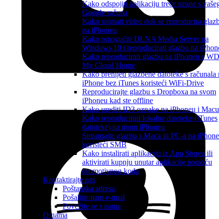
Kako odspojiti aplikaciju treće strane s vaše
Google računa
Kako snimati video dok se reproducira glaz
na iPhoneu
Kako omogućiti DLNA Media Server na
Windows 10 i reproducirati glazbu na iPhon
Kako reproducirati glazbu na iPhoneu s W
My Cloud Home
Kako prenijeti glazbene datoteke s računala
iPhone bez iTunes koristeći WiFi-Drive
Reproducirajte glazbu s Dropboxa na svom
iPhoneu kad ste offline
Kako urediti ID3 oznake na iPhoneu i Macu
Kako reproducirati lokalne datoteke (iTunes
datoteke) na mom iPhoneu
Streamajte glazbu s Maca ili PC-a na iPhone
koristeći SMB
Kako instalirati aplikaciju iz App Storea ili
aktivirati kupnju unutar aplikacije pomoću
promotivnog koda
Kontaktirajte nas
Poštanska adresa
Pošaljite nam e-mail
Povežite se s nama
O nama