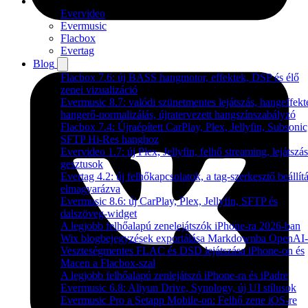
Termékek
Evervideo
Evermusic
Flacbox
Evertag
Blog
Flacbox 7.6: új BASS hangmotor, effektek, DSP és élő
zenei vizualizáció
Evermusic 8.7: valódi szünetmentes lejátszás, hangeffekt
hangerő-normalizálás, újratervezett hangszínszabályzó
Flacbox 7.4: Újraépített CarPlay, Plex, Jellyfin, Subsonic
SFTP Hi-Res hanghoz
Evervideo 1.7: új Plex, Jellyfin, felhő streaming, lejátszás
gesztusok
Evertag 4.2: új felhőkapcsolatok, a tag-szerkesztő beállítá
elmagyarázva
Evermusic 8.6: új CarPlay, Plex, Jellyfin, SFTP és
dalszöveg-widget
A legjobb felhőalapú zenelejátszók iPhone-ra 2026-ban
Wix blogbejegyzések exportálása Markdownba OpenAI-
Veszteségmentes FLAC és DSD lejátszása iPhone-on és
Macen a Flacbox-szal
A legjobb felhőalapú zenlejátszó iPhone-ra és iPadre
Evermusic 6.8: Aliyun Drive, Synology, új UI stílusok
Evermusic Pro a Setapp Mobile-on: Felhő zene iOS-re