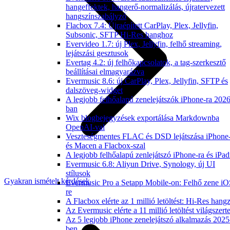
hangeffektek, hangerő-normalizálás, újratervezett
hangszínszabályzó
Flacbox 7.4: Újraépített CarPlay, Plex, Jellyfin,
Subsonic, SFTP Hi-Res hanghoz
Evervideo 1.7: új Plex, Jellyfin, felhő streaming,
lejátszási gesztusok
Evertag 4.2: új felhőkapcsolatok, a tag-szerkesztő
beállításai elmagyarázva
Evermusic 8.6: új CarPlay, Plex, Jellyfin, SFTP és
dalszöveg-widget
A legjobb felhőalapú zenelejátszók iPhone-ra 2026
ban
Wix blogbejegyzések exportálása Markdownba
OpenAI-val
Veszteségmentes FLAC és DSD lejátszása iPhone
és Macen a Flacbox-szal
A legjobb felhőalapú zenlejátszó iPhone-ra és iPad
Evermusic 6.8: Aliyun Drive, Synology, új UI
stílusok
Gyakran ismételt kérdések
Evermusic Pro a Setapp Mobile-on: Felhő zene iO
re
A Flacbox elérte az 1 millió letöltést: Hi-Res hang
Az Evermusic elérte a 11 millió letöltést világszert
Az 5 legjobb iPhone zenelejátszó alkalmazás 2025
ben