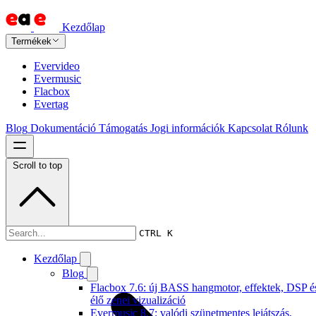
Kezdőlap
Termékek
Evervideo
Evermusic
Flacbox
Evertag
Blog
Dokumentáció
Támogatás
Jogi információk
Kapcsolat
Rólunk
Scroll to top
Dokumentáció
CTRL K
Kezdőlap
Blog
Flacbox 7.6: új BASS hangmotor, effektek, DSP é
élő zenei vizualizáció
Evermusic 8.7: valódi szünetmentes lejátszás,