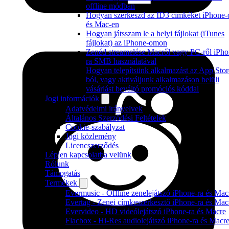
offline módban
Hogyan szerkeszd az ID3 címkéket iPhone-
és Mac-en
Hogyan játsszam le a helyi fájlokat (iTunes
fájlokat) az iPhone-omon
Zenéd streamelése Macről vagy PC-ről iPho
ra SMB használatával
Hogyan telepítsünk alkalmazást az App Stor
ból, vagy aktiváljunk alkalmazáson belüli
vásárlást beváltó promóciós kóddal
Jogi információk
Adatvédelmi irányelvek
Általános Szerződési Feltételek
Cookie-szabályzat
Jogi közlemény
Licencszerződés
Lépjen kapcsolatba velünk
Rólunk
Támogatás
Termékek
Evermusic - Offline zenelejátszó iPhone-ra és Mac
Evertag - Zenei címkeszerkesztő iPhone-ra és Mac
Evervideo - HD videólejátszó iPhone-ra és Macre
Flacbox - Hi-Res audiolejátszó iPhone-ra és Macr