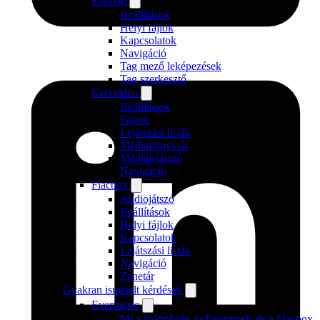
Evertag
Beállítások
Helyi fájlok
Kapcsolatok
Navigáció
Tag mező leképezések
Tag szerkesztő
Evervideo
Beállítások
Fájlok
Lejátszási listák
Médiakönyvtár
Médialejátszó
Navigáció
Flacbox
Audiojátszó
Beállítások
Helyi fájlok
Kapcsolatok
Lejátszási listák
Navigáció
Zenetár
Gyakran ismételt kérdések
Evermusic
Mi a különbség az Evermusic és a Flacbox