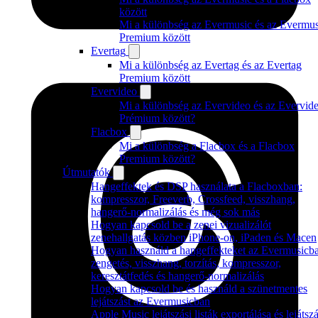
között
Mi a különbség az Evermusic és az Evermus
Premium között
Evertag
Mi a különbség az Evertag és az Evertag
Premium között
Evervideo
Mi a különbség az Evervideo és az Evervid
Prémium között?
Flacbox
Mi a különbség a Flacbox és a Flacbox
Premium között?
Útmutatók
Hangeffektek és DSP használata a Flacboxban:
kompresszor, Freeverb, Crossfeed, visszhang,
hangerő-normalizálás és még sok más
Hogyan kapcsold be a zenei vizualizálót
zenehallgatás közben iPhone-on, iPaden és Macen
Hogyan használd a hangeffekteket az Evermusicb
zengetés, visszhang, torzítás, kompresszor,
keresztátfedés és hangerő-normalizálás
Hogyan kapcsold be és használd a szünetmentes
lejátszást az Evermusicban
Apple Music lejátszási listák exportálása és lejátsz