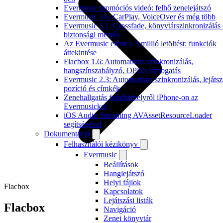
Evermusic promóciós videó: felhő zenelejátszó
Evermusic 3.6: CarPlay, VoiceOver és még több
Evermusic 3.1: Crossfade, könyvtárszinkronizálás 
biztonsági mentés
Az Evermusic elérte a 3 millió letöltést: funkciók
áttekintése
Flacbox 1.6: Automatikus szinkronizálás,
hangszínszabályzó, OPUS támogatás
Evermusic 2.3: Automatikus szinkronizálás, lejátsz
pozíció és címkék
Zenehallgatás felhőtárhelyről iPhone-on az
Evermusickel
iOS Audio Streaming AVAssetResourceLoader
segítségével
Dokumentáció
Felhasználói kézikönyv
Evermusic
Beállítások
Hanglejátszó
Helyi fájlok
Flacbox
Kapcsolatok
Lejátszási listák
Flacbox
Navigáció
Zenei könyvtár