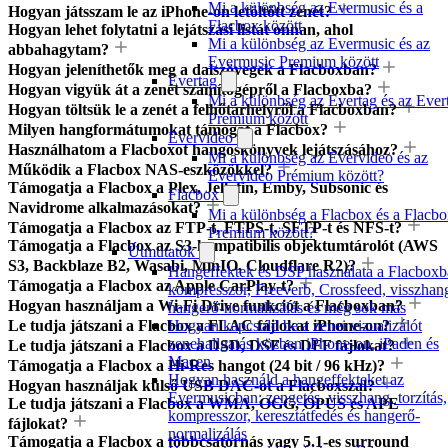
Mi a különbség az Evermusic és a
Hogyan játsszam le az iPhone-on letöltött zenét?
Flacbox között
Hogyan lehet folytatni a lejátszási listát onnan, ahol
Mi a különbség az Evermusic és az
abbahagytam?
Evermusic Premium között
Hogyan jeleníthetők meg a dalszövegek a Flacboxban?
Evertag
Hogyan vigyük át a zenét számítógépről a Flacboxba?
Mi a különbség az Evertag és az Ever
Hogyan töltsük le a zenét a felhőtárhelyről a Flacboxban?
Premium között
Milyen hangformátumokat támogat a Flacbox?
Evervideo
Használhatom a Flacboxot hangoskönyvek lejátszásához?
Mi a különbség az Evervideo és az
Működik a Flacbox NAS-eszközökkel?
Evervideo Prémium között?
Támogatja a Flacbox a Plex, Jellyfin, Emby, Subsonic és
Flacbox
Navidrome alkalmazásokat?
Mi a különbség a Flacbox és a Flacb
Támogatja a Flacbox az FTP-t, FTPS-t, SFTP-t és NFS-t?
Premium között?
Támogatja a Flacbox az S3-kompatibilis objektumtárolót (AWS
Útmutatók
S3, Backblaze B2, Wasabi, MinIO, Cloudflare R2)?
Hangeffektek és DSP használata a Flacboxb
Támogatja a Flacbox az Apple CarPlay-t?
kompresszor, Freeverb, Crossfeed, visszhan
Hogyan használjam a Wi-Fi Drive funkciót a Flacboxban?
hangerő-normalizálás és még sok más
Le tudja játszani a Flacbox a FLAC fájlokat iPhone-on?
Hogyan kapcsold be a zenei vizualizálót
zenehallgatás közben iPhone-on, iPaden és
Le tudja játszani a Flacbox a DSD, DSF és DFF fájlokat?
Macen
Támogatja a Flacbox a Hi-Res hangot (24 bit / 96 kHz)?
Hogyan használd a hangeffekteket az
Hogyan használjak külső USB DAC-ot a Flacboxszal?
Evermusicban: zengetés, visszhang, torzítás,
Le tudja játszani a Flacbox a WMA, OGG, OPUS és APE
kompresszor, keresztátfedés és hangerő-
fájlokat?
normalizálás
Támogatja a Flacbox a többcsatornás vagy 5.1-es surround