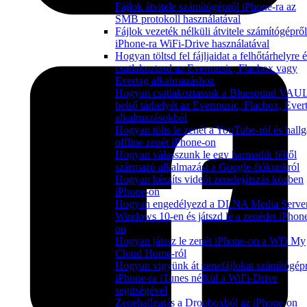
Fájlok átvitele számítógépről iPhone-ra az
SMB protokoll használatával
Fájlok vezeték nélküli átvitele számítógépről
iPhone-ra WiFi-Drive használatával
Hogyan töltsd fel fájljaidat a felhőtárhelyre 
csatlakoztasd az Evermusic, Flacbox vagy
Evertag alkalmazáshoz
Hogyan csatlakoztassuk a Bluesound VAU
belső tárhelyét az Evermusic, Flacbox, Ever
alkalmazásokból
Hogyan tölts le zenét a YouTube-ról és hallg
offline zenét iPhone-on
Hogyan válasszunk le egy harmadik féltől
származó alkalmazást a Google-fiókunkról
Hogyan készíts videót zenelejátszás közben
iPhone-on
Hogyan engedélyezd a DLNA Media Server
Windows 10-en és játszd le a zenédet iPhon
on
Hogyan játssz le zenét iPhone-on a WD My
Cloud Home-ról
Hogyan vigyünk át zenefájlokat számítógép
iPhone-ra iTunes nélkül a WiFi-Drive
segítségével
Zenehallgatás a Dropboxból az iPhone-on