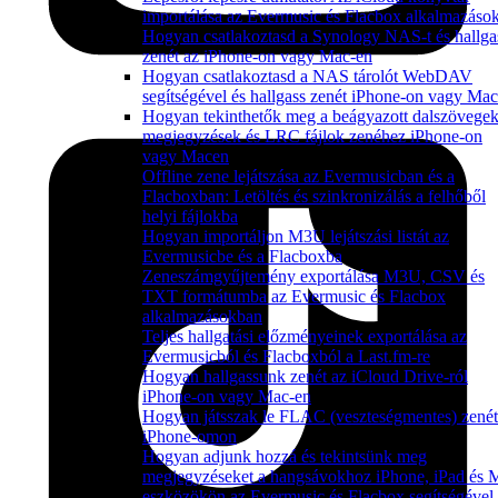
importálása az Evermusic és Flacbox alkalmazáso
Hogyan csatlakoztasd a Synology NAS-t és hallga
zenét az iPhone-on vagy Mac-en
Hogyan csatlakoztasd a NAS tárolót WebDAV
segítségével és hallgass zenét iPhone-on vagy Ma
Hogyan tekinthetők meg a beágyazott dalszövegek
megjegyzések és LRC fájlok zenéhez iPhone-on
vagy Macen
Offline zene lejátszása az Evermusicban és a
Flacboxban: Letöltés és szinkronizálás a felhőből
helyi fájlokba
Hogyan importáljon M3U lejátszási listát az
Evermusicbe és a Flacboxba
Zeneszámgyűjtemény exportálása M3U, CSV és
TXT formátumba az Evermusic és Flacbox
alkalmazásokban
Teljes hallgatási előzményeinek exportálása az
Evermusicból és Flacboxból a Last.fm-re
Hogyan hallgassunk zenét az iCloud Drive-ról
iPhone-on vagy Mac-en
Hogyan játsszak le FLAC (veszteségmentes) zenét
iPhone-omon
Hogyan adjunk hozzá és tekintsünk meg
megjegyzéseket a hangsávokhoz iPhone, iPad és 
eszközökön az Evermusic és Flacbox segítségével