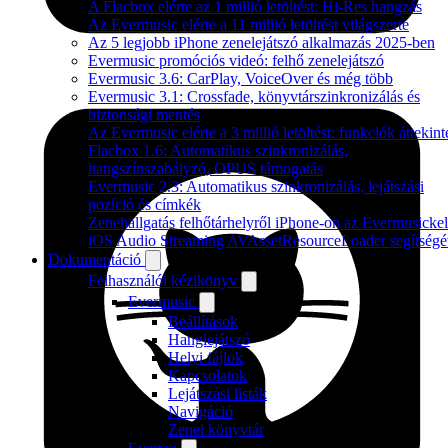
A Flacbox elérte az 1 millió letöltést: Hi-Res hangzás
Az Evermusic elérte a 11 millió letöltést világszerte
Az 5 legjobb iPhone zenelejátszó alkalmazás 2025-ben
Evermusic promóciós videó: felhő zenelejátszó
Evermusic 3.6: CarPlay, VoiceOver és még több
Evermusic 3.1: Crossfade, könyvtárszinkronizálás és
biztonsági mentés
Az Evermusic elérte a 3 millió letöltést: funkciók áttekint
Flacbox 1.6: Automatikus szinkronizálás,
hangszínszabályzó, OPUS támogatás
Evermusic 2.3: Automatikus szinkronizálás, lejátszási
pozíció és címkék
Zenehallgatás felhőtárhelyről iPhone-on az Evermusickel
iOS Audio Streaming AVAssetResourceLoader segítségé
Dokumentáció
Felhasználói kézikönyv
Evermusic
Beállítások
Hanglejátszó
Helyi fájlok
Kapcsolatok
Lejátszási listák
Navigáció
Zenei könyvtár