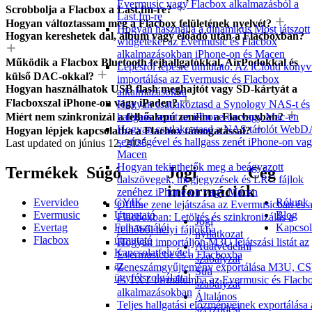
Evermusic vagy Flacbox alkalmazásból a
Scrobbolja a Flacbox a Last.fm-re?
Last.fm-re
Hogyan változtassam meg a Flacbox felületének nyelvét?
Hogyan használja a dinamikus Most játszott
Hogyan kereshetek dal, album vagy előadó után a Flacboxban?
widgeteket az Evermusic és Flacbox
alkalmazásokban iPhone-on és Macen
Működik a Flacbox Bluetooth fejhallgatókkal, AirPodokkal és
Lépésről lépésre útmutató: Az iCloud könyv
külső DAC-okkal?
importálása az Evermusic és Flacbox
Hogyan használhatok USB flash meghajtót vagy SD-kártyát a
alkalmazásokba
Flacboxszal iPhone-on vagy iPaden?
Hogyan csatlakoztasd a Synology NAS-t és
Miért nem szinkronizál a felhőalapú zenéim a Flacboxban?
hallgass zenét az iPhone-on vagy Mac-en
Hogyan csatlakoztasd a NAS tárolót Web
Hogyan lépjek kapcsolatba a Flacbox támogatással?
segítségével és hallgass zenét iPhone-on va
Last updated on
június 12, 2025
Macen
Hogyan tekinthetők meg a beágyazott
Termékek
Súgó
Jogi
Cég
dalszövegek, megjegyzések és LRC fájlok
információk
zenéhez iPhone-on vagy Macen
Evervideo
GYIK
Rólunk
Offline zene lejátszása az Evermusicban és 
Evermusic
Útmutató
Blog
Flacboxban: Letöltés és szinkronizálás a
Jogi
Evertag
Felhasználói
Kapcsol
felhőből helyi fájlokba
nyilatkozat
Flacbox
útmutató
Hogyan importáljon M3U lejátszási listát az
Adatvédelmi
Kapcsolatfelvétel
Evermusicbe és a Flacboxba
szabályzat
az
Zeneszámgyűjtemény exportálása M3U, C
Süti
ügyfélszolgálattal
és TXT formátumba az Evermusic és Flacb
szabályzat
alkalmazásokban
Általános
Teljes hallgatási előzményeinek exportálása 
szerződési