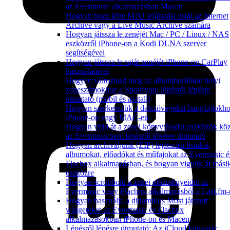
az Evermusic alkalmazásban Macen
Hogyan hozz létre M3U lejátszási listát az Internet
Archive vagy a Live Music Archive számára
Hogyan játssza le zenéjét Mac / PC / Linux / NAS
eszközről iPhone-on a Kodi DLNA szerver
segítségével
Hogyan játssza le saját zenéjét iPhone-on CarPlay
használatával
Hogyan változtasd meg az albumborítókat helyi
zeneszámokhoz a Spotifyon: lépésről lépésre
útmutató (mobil és asztali)
Hogyan szerkesszük a dalszövegeket hangfájlokh
iPhone-on vagy MAC-en
Hogyan vidd át a zenei könyvtáradat eszközök köz
az Evermusicben: lépésről lépésre útmutató
Hogyan archiváljunk (ZIP) lejátszási listákat,
albumokat, előadókat és műfajokat az Evermusic é
Flacbox alkalmazásban, és hogyan vigyük át mási
eszközre
Hogyan scrobbold a zenei előzményeidet az
Evermusic vagy Flacbox alkalmazásból a Last.fm-
Hogyan használja a dinamikus Most játszott
widgeteket az Evermusic és Flacbox
alkalmazásokban iPhone-on és Macen
Lépésről lépésre útmutató: Az iCloud könyvtár