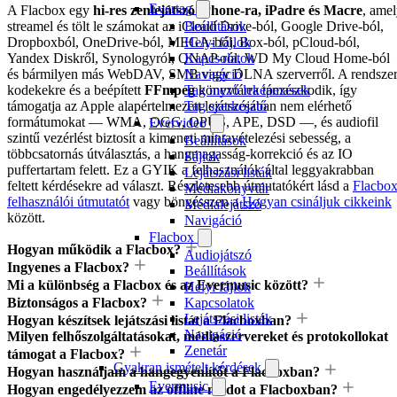
Evertag
A Flacbox egy
hi-res zenlejátszó
iPhone-ra, iPadre és Macre
, ame
streamel és tölt le számokat az iCloud Drive-ból, Google Drive-ból,
Beállítások
Dropboxból, OneDrive-ból, MEGA-ból, Box-ból, pCloud-ból,
Helyi fájlok
Yandex Diskről, Synologyról, QNAP-ról, WD My Cloud Home-ból
Kapcsolatok
és bármilyen más WebDAV, SMB vagy DLNA szerverről. A rendsze
Navigáció
kodekekre és a beépített
FFmpeg
könyvtárra támaszkodik, így
Tag mező leképezések
támogatja az Apple alapértelmezett lejátszójában nem elérhető
Tag szerkesztő
formátumokat — WMA, OGG, OPUS, APE, DSD —, és audiofil
Evervideo
szintű vezérlést biztosít a kimeneti mintavételezési sebesség, a
Beállítások
többcsatornás útválasztás, a hangmagasság-korrekció és az IO
Fájlok
puffertartam felett. Ez a GYIK a felhasználók által leggyakrabban
Lejátszási listák
feltett kérdésekre ad választ. Részletesebb útmutatókért lásd a
Flacbo
Médiakönyvtár
felhasználói útmutatót
vagy böngésszen a
Hogyan csináljuk cikkeink
Médialejátszó
között.
Navigáció
Flacbox
Hogyan működik a Flacbox?
Audiojátszó
Ingyenes a Flacbox?
Beállítások
Mi a különbség a Flacbox és az Evermusic között?
Helyi fájlok
Biztonságos a Flacbox?
Kapcsolatok
Lejátszási listák
Hogyan készítsek lejátszási listát a Flacboxban?
Navigáció
Milyen felhőszolgáltatásokat, médiaszervereket és protokollokat
Zenetár
támogat a Flacbox?
Gyakran ismételt kérdések
Hogyan használjam a hangegyenlítőt a Flacboxban?
Evermusic
Hogyan engedélyezzem az offline módot a Flacboxban?