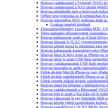
Hogyan csatlakoztasd a Synology NAS-t és 
Hogyan csatlakoztasd a NAS tárolót WebDA
Hogyan tekinthetők meg a beágyazott dals
Offline zene lejátszása az Evermusicban és a
Hogyan importáljon M3U lejátszási listát a
Gyakran ismételt kérdések
Zeneszámgyűjtemény exportálása M3U, CS
Teljes hallgatási előzményeinek exportálása
Hogyan hallgassunk zenét az iCloud Drive-
Hogyan játsszak le FLAC (veszteségmentes
Hogyan adjunk hozzá és tekintsünk meg meg
Hogyan hallgassunk hangoskönyveket iPhon
Hogyan játssz le helyi zenét az iPhone-on 
Hogyan játssz le zenét USB flash meghajtór
Hogyan csatlakoztassunk USB flash meghajtót
Hogyan használja az audio hangszínszabály
Fájlok átvitele Macről iPhone-ra vagy iPadre
Fájlok átvitele számítógépről iPhone-ra az 
Fájlok vezeték nélküli átvitele számítógéprő
Hogyan töltsd fel fájljaidat a felhőtárhelyr
Hogyan csatlakoztassuk a Bluesound VAULT 
Hogyan tölts le zenét a YouTube-ról és hallg
Hogyan válasszunk le egy harmadik féltől s
Hogyan készíts videót zenelejátszás közben
Hogyan engedélyezd a DLNA Media Servert 