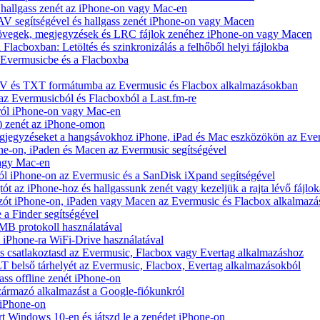
hallgass zenét az iPhone-on vagy Mac-en
V segítségével és hallgass zenét iPhone-on vagy Macen
zövegek, megjegyzések és LRC fájlok zenéhez iPhone-on vagy Macen
 Flacboxban: Letöltés és szinkronizálás a felhőből helyi fájlokba
z Evermusicbe és a Flacboxba
V és TXT formátumba az Evermusic és Flacbox alkalmazásokban
 az Evermusicból és Flacboxból a Last.fm-re
ról iPhone-on vagy Mac-en
) zenét az iPhone-omon
jegyzéseket a hangsávokhoz iPhone, iPad és Mac eszközökön az Ever
e-on, iPaden és Macen az Evermusic segítségével
vagy Mac-en
ól iPhone-on az Evermusic és a SanDisk iXpand segítségével
 az iPhone-hoz és hallgassunk zenét vagy kezeljük a rajta lévő fájlok
zót iPhone-on, iPaden vagy Macen az Evermusic és Flacbox alkalmazá
 a Finder segítségével
SMB protokoll használatával
l iPhone-ra WiFi-Drive használatával
e és csatlakoztasd az Evermusic, Flacbox vagy Evertag alkalmazáshoz
belső tárhelyét az Evermusic, Flacbox, Evertag alkalmazásokból
ass offline zenét iPhone-on
zármazó alkalmazást a Google-fiókunkról
 iPhone-on
Windows 10-en és játszd le a zenédet iPhone-on