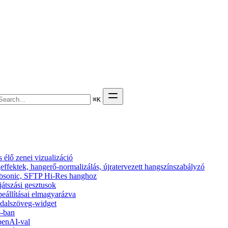
⌘
K
élő zenei vizualizáció
effektek, hangerő-normalizálás, újratervezett hangszínszabályzó
 Subsonic, SFTP Hi-Res hanghoz
ejátszási gesztusok
beállításai elmagyarázva
s dalszöveg-widget
6-ban
penAI-val