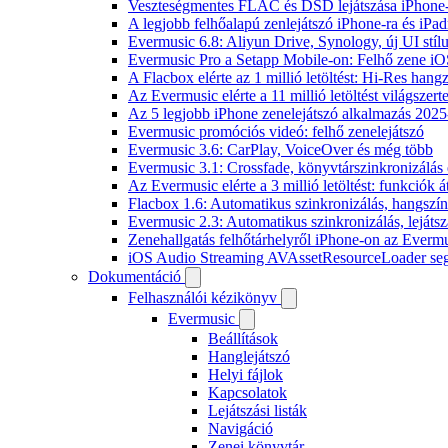
Veszteségmentes FLAC és DSD lejátszása iPhone-
A legjobb felhőalapú zenlejátszó iPhone-ra és iPad
Evermusic 6.8: Aliyun Drive, Synology, új UI stíl
Evermusic Pro a Setapp Mobile-on: Felhő zene iO
A Flacbox elérte az 1 millió letöltést: Hi-Res hang
Az Evermusic elérte a 11 millió letöltést világszert
Az 5 legjobb iPhone zenelejátszó alkalmazás 202
Evermusic promóciós videó: felhő zenelejátszó
Evermusic 3.6: CarPlay, VoiceOver és még több
Evermusic 3.1: Crossfade, könyvtárszinkronizálás 
Az Evermusic elérte a 3 millió letöltést: funkciók á
Flacbox 1.6: Automatikus szinkronizálás, hangsz
Evermusic 2.3: Automatikus szinkronizálás, lejátsz
Zenehallgatás felhőtárhelyről iPhone-on az Everm
iOS Audio Streaming AVAssetResourceLoader seg
Dokumentáció
Felhasználói kézikönyv
Evermusic
Beállítások
Hanglejátszó
Helyi fájlok
Kapcsolatok
Lejátszási listák
Navigáció
Zenei könyvtár