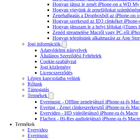
Hogyan játssz le zenét iPhone-on a WD M
Hogyan vigyünk át zenefájlokat számítógépr
Zenehallgatás a Dropboxból az iPhone-on o
Hogyan szerkeszd az ID3 címkéket iPhone-
Hogyan játsszam le a helyi fájlokat (iTunes
Zenéd streamelése Macről vagy PC-ről iPho
Hogyan telepítsünk alkalmazást az App Store
Jogi információk
Adatvédelmi irányelvek
Általános Szerződési Feltételek
Cookie-szabályzat
Jogi közlemény
Licencszerződés
Lépjen kapcsolatba velünk
Rólunk
Támogatás
Termékek
Evermusic - Offline zenelejátszó iPhone-ra és Mac
Evertag - Zenei címkeszerkesztő iPhone-ra és Mac
Evervideo - HD videólejátszó iPhone-ra és Macre
Flacbox - Hi-Res audiolejátszó iPhone-ra és Macr
Termékek
Evervideo
Evermusic