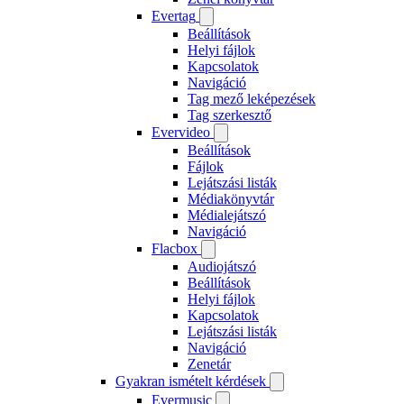
Evertag
Beállítások
Helyi fájlok
Kapcsolatok
Navigáció
Tag mező leképezések
Tag szerkesztő
Evervideo
Beállítások
Fájlok
Lejátszási listák
Médiakönyvtár
Médialejátszó
Navigáció
Flacbox
Audiojátszó
Beállítások
Helyi fájlok
Kapcsolatok
Lejátszási listák
Navigáció
Zenetár
Gyakran ismételt kérdések
Evermusic