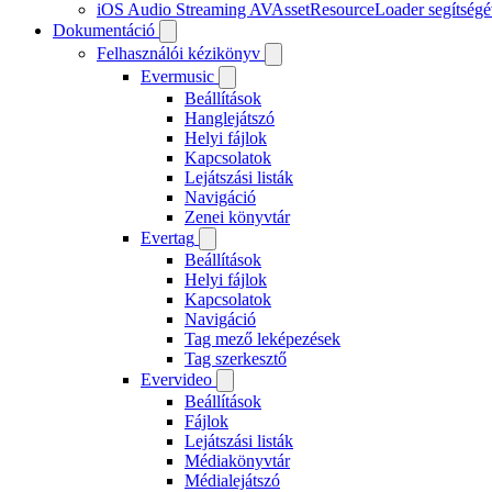
iOS Audio Streaming AVAssetResourceLoader segítségé
Dokumentáció
Felhasználói kézikönyv
Evermusic
Beállítások
Hanglejátszó
Helyi fájlok
Kapcsolatok
Lejátszási listák
Navigáció
Zenei könyvtár
Evertag
Beállítások
Helyi fájlok
Kapcsolatok
Navigáció
Tag mező leképezések
Tag szerkesztő
Evervideo
Beállítások
Fájlok
Lejátszási listák
Médiakönyvtár
Médialejátszó