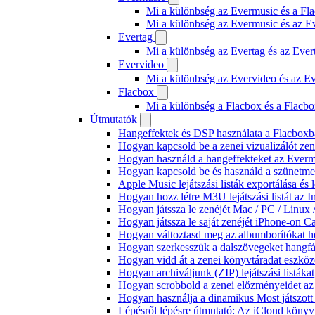
Mi a különbség az Evermusic és a Fla
Mi a különbség az Evermusic és az E
Evertag
Mi a különbség az Evertag és az Eve
Evervideo
Mi a különbség az Evervideo és az E
Flacbox
Mi a különbség a Flacbox és a Flacb
Útmutatók
Hangeffektek és DSP használata a Flacboxba
Hogyan kapcsold be a zenei vizualizálót ze
Hogyan használd a hangeffekteket az Evermus
Hogyan kapcsold be és használd a szünetmen
Apple Music lejátszási listák exportálása é
Hogyan hozz létre M3U lejátszási listát az 
Hogyan játssza le zenéjét Mac / PC / Linu
Hogyan játssza le saját zenéjét iPhone-on C
Hogyan változtasd meg az albumborítókat hel
Hogyan szerkesszük a dalszövegeket hang
Hogyan vidd át a zenei könyvtáradat eszköz
Hogyan archiváljunk (ZIP) lejátszási listák
Hogyan scrobbold a zenei előzményeidet az
Hogyan használja a dinamikus Most játszot
Lépésről lépésre útmutató: Az iCloud könyv