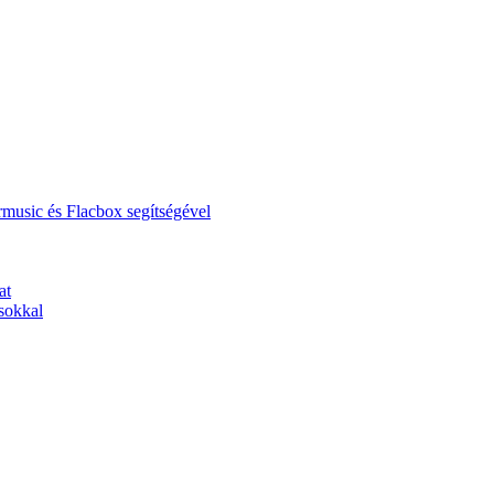
music és Flacbox segítségével
at
sokkal