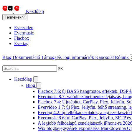
Kezdőlap
Termékek
Evervideo
Evermusic
Flacbox
Evertag
Blog
Dokumentáció
Támogatás
Jogi információk
Kapcsolat
Rólunk
⌘
K
Kezdőlap
Blog
Flacbox 7.6: új BASS hangmotor, effektek, DSP és 
Evermusic 8.7: valódi szünetmentes lejátszás, hang
Flacbox 7.4: Újraépített CarPlay, Plex, Jellyfin,
Evervideo 1.7: új Plex, Jellyfin, felhő streaming, l
Evertag 4.2: új felhőkapcsolatok, a tag-szerkesztő 
Evermusic 8.6: új CarPlay, Plex, Jellyfin, SFTP é
A legjobb felhőalapú zenelejátszók iPhone-ra 202
Wix blogbejegyzések exportálása Markdownba O