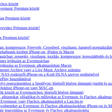
cbox között
vermusic Premium között
rtag Premium között
vervideo Prémium között?
ox Premium között?
n: kompresszor, Freeverb, Crossfeed, visszhang, hangerő-normalizálá
nehallgatás közben iPhone-on, iPaden és Macen
icban: zengetés, visszhang, torzítás, kompresszor, keresztátfedés és 
tes lejátszást az Evermusicban
s lejátszása az Evermusic alkalmazásban Macen
Internet Archive vagy a Live Music Archive számára
x / NAS eszközről iPhone-on a Kodi DLNA szerver segítségével
arPlay használatával
yi zeneszámokhoz a Spotifyon: lépésről lépésre útmutató (mobil és asz
fájlokhoz iPhone-on vagy MAC-en
ök között az Evermusicben: lépésről lépésre útmutató
at, albumokat, előadókat és műfajokat az Evermusic és Flacbox alkalma
 Evermusic vagy Flacbox alkalmazásból a Last.fm-re
t widgeteket az Evermusic és Flacbox alkalmazásokban iPhone-on és 
tár importálása az Evermusic és Flacbox alkalmazásokba