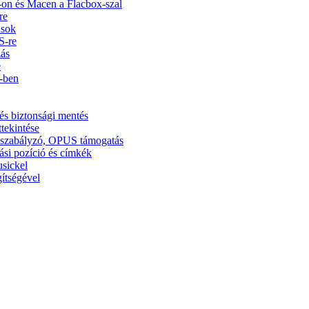
on és Macen a Flacbox-szal
re
usok
S-re
zás
e
5-ben
és biztonsági mentés
ttekintése
ínszabályzó, OPUS támogatás
ási pozíció és címkék
usickel
ítségével