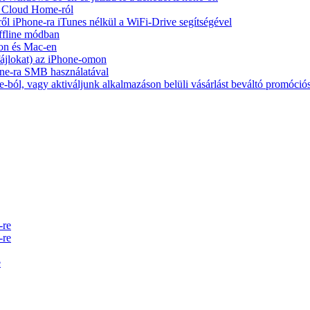
y Cloud Home-ról
ől iPhone-ra iTunes nélkül a WiFi-Drive segítségével
ffline módban
on és Mac-en
 fájlokat) az iPhone-omon
ne-ra SMB használatával
-ból, vagy aktiváljunk alkalmazáson belüli vásárlást beváltó promóció
-re
-re
e