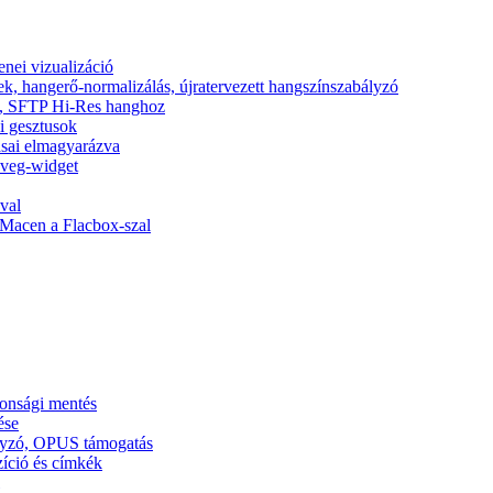
nei vizualizáció
ek, hangerő-normalizálás, újratervezett hangszínszabályzó
nic, SFTP Hi-Res hanghoz
si gesztusok
tásai elmagyarázva
zöveg-widget
val
Macen a Flacbox-szal
tonsági mentés
ése
ályzó, OPUS támogatás
zíció és címkék