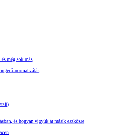
s és még sok más
hangerő-normalizálás
tali)
zásban, és hogyan vigyük át másik eszközre
Macen