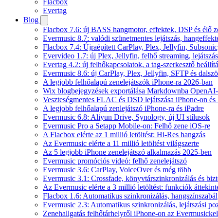
Flacbox
Evertag
Blog
Flacbox 7.6: új BASS hangmotor, effektek, DSP és élő ze
Evermusic 8.7: valódi szünetmentes lejátszás, hangeffekt
Flacbox 7.4: Újraépített CarPlay, Plex, Jellyfin, Subso
Evervideo 1.7: új Plex, Jellyfin, felhő streaming, lejátszá
Evertag 4.2: új felhőkapcsolatok, a tag-szerkesztő beállí
Evermusic 8.6: új CarPlay, Plex, Jellyfin, SFTP és dals
A legjobb felhőalapú zenelejátszók iPhone-ra 2026-ban
Wix blogbejegyzések exportálása Markdownba OpenAI-
Veszteségmentes FLAC és DSD lejátszása iPhone-on és 
A legjobb felhőalapú zenlejátszó iPhone-ra és iPadre
Evermusic 6.8: Aliyun Drive, Synology, új UI stílusok
Evermusic Pro a Setapp Mobile-on: Felhő zene iOS-re
A Flacbox elérte az 1 millió letöltést: Hi-Res hangzás
Az Evermusic elérte a 11 millió letöltést világszerte
Az 5 legjobb iPhone zenelejátszó alkalmazás 2025-ben
Evermusic promóciós videó: felhő zenelejátszó
Evermusic 3.6: CarPlay, VoiceOver és még több
Evermusic 3.1: Crossfade, könyvtárszinkronizálás és biz
Az Evermusic elérte a 3 millió letöltést: funkciók áttekint
Flacbox 1.6: Automatikus szinkronizálás, hangszínszab
Evermusic 2.3: Automatikus szinkronizálás, lejátszási po
Zenehallgatás felhőtárhelyről iPhone-on az Evermusickel