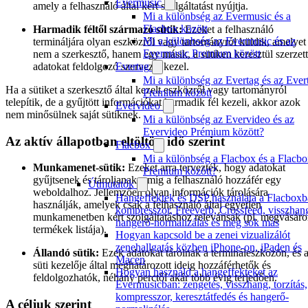
Evermusic
amely a felhasználó által kért szolgáltatást nyújtja.
Mi a különbség az Evermusic és a
Flacbox között
Harmadik féltől származó sütik:
Ezeket a felhasználó
Mi a különbség az Evermusic és az
termináljára olyan eszközről vagy tartományról küldik, amelyet
Evermusic Premium között
nem a szerkesztő, hanem egy másik, a sütiken keresztül szerzett
adatokat feldolgozó szervezet kezel.
Evertag
Mi a különbség az Evertag és az Ever
Ha a sütiket a szerkesztő által kezelt eszközről vagy tartományról
Premium között
telepítik, de a gyűjtött információkat harmadik fél kezeli, akkor azok
Evervideo
nem minősülnek saját sütiknek.
Mi a különbség az Evervideo és az
Evervideo Prémium között?
Az aktív állapotban eltöltött idő szerint
Flacbox
Mi a különbség a Flacbox és a Flacb
Munkamenet-sütik:
Ezeket arra tervezték, hogy adatokat
Premium között?
gyűjtsenek és tároljanak, amíg a felhasználó hozzáfér egy
Útmutatók
weboldalhoz. Jellemzően olyan információk tárolására
Hangeffektek és DSP használata a Flacboxb
használják, amelyek csak a felhasználó által egyetlen
kompresszor, Freeverb, Crossfeed, visszhan
munkamenetben kért szolgáltatáshoz relevánsak (pl. megvásáro
hangerő-normalizálás és még sok más
termékek listája).
Hogyan kapcsold be a zenei vizualizálót
zenehallgatás közben iPhone-on, iPaden és
Állandó sütik:
Ezek adatokat tárolnak a termináleszközön, és 
Macen
süti kezelője által meghatározott ideig hozzáférhetők és
Hogyan használd a hangeffekteket az
feldolgozhatók, néhány perctől akár több évig terjedően.
Evermusicban: zengetés, visszhang, torzítás,
kompresszor, keresztátfedés és hangerő-
A céljuk szerint