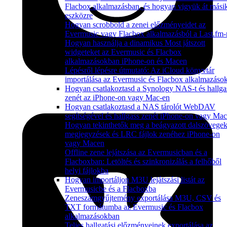
Flacbox alkalmazásban, és hogyan vigyük át mási
eszközre
Hogyan scrobbold a zenei előzményeidet az
Evermusic vagy Flacbox alkalmazásból a Last.fm-
Hogyan használja a dinamikus Most játszott
widgeteket az Evermusic és Flacbox
alkalmazásokban iPhone-on és Macen
Lépésről lépésre útmutató: Az iCloud könyvtár
importálása az Evermusic és Flacbox alkalmazáso
Hogyan csatlakoztasd a Synology NAS-t és hallga
zenét az iPhone-on vagy Mac-en
Hogyan csatlakoztasd a NAS tárolót WebDAV
segítségével és hallgass zenét iPhone-on vagy Ma
Hogyan tekinthetők meg a beágyazott dalszövegek
megjegyzések és LRC fájlok zenéhez iPhone-on
vagy Macen
Offline zene lejátszása az Evermusicban és a
Flacboxban: Letöltés és szinkronizálás a felhőből
helyi fájlokba
Hogyan importáljon M3U lejátszási listát az
Evermusicbe és a Flacboxba
Zeneszámgyűjtemény exportálása M3U, CSV és
TXT formátumba az Evermusic és Flacbox
alkalmazásokban
Teljes hallgatási előzményeinek exportálása az