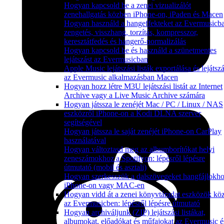
Hogyan kapcsold be a zenei vizualizálót
zenehallgatás közben iPhone-on, iPaden és Macen
Hogyan használd a hangeffekteket az Evermusicb
zengetés, visszhang, torzítás, kompresszor,
keresztátfedés és hangerő-normalizálás
Hogyan kapcsold be és használd a szünetmentes
lejátszást az Evermusicban
Apple Music lejátszási listák exportálása és lejátsz
az Evermusic alkalmazásban Macen
Hogyan hozz létre M3U lejátszási listát az Internet
Archive vagy a Live Music Archive számára
Hogyan játssza le zenéjét Mac / PC / Linux / NAS
eszközről iPhone-on a Kodi DLNA szerver
segítségével
Hogyan játssza le saját zenéjét iPhone-on CarPlay
használatával
Hogyan változtasd meg az albumborítókat helyi
zeneszámokhoz a Spotifyon: lépésről lépésre
útmutató (mobil és asztali)
Hogyan szerkesszük a dalszövegeket hangfájlokh
iPhone-on vagy MAC-en
Hogyan vidd át a zenei könyvtáradat eszközök köz
az Evermusicben: lépésről lépésre útmutató
Hogyan archiváljunk (ZIP) lejátszási listákat,
albumokat, előadókat és műfajokat az Evermusic é