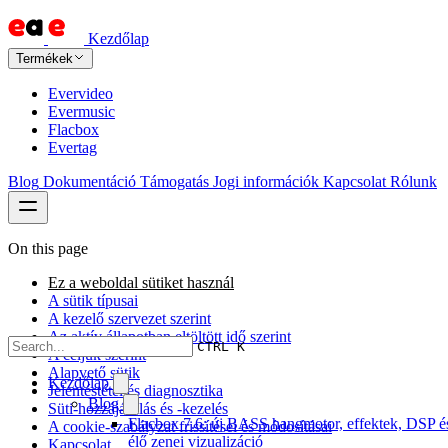
Kezdőlap
Termékek
Evervideo
Evermusic
Flacbox
Evertag
Blog
Dokumentáció
Támogatás
Jogi információk
Kapcsolat
Rólunk
On this page
Ez a weboldal sütiket használ
A sütik típusai
A kezelő szervezet szerint
Az aktív állapotban eltöltött idő szerint
CTRL K
A céljuk szerint
Alapvető sütik
Kezdőlap
Jelentéstétel és diagnosztika
Blog
Süti-hozzájárulás és -kezelés
Flacbox 7.6: új BASS hangmotor, effektek, DSP é
A cookie-szabályzat frissítései és módosításai
élő zenei vizualizáció
Kapcsolat