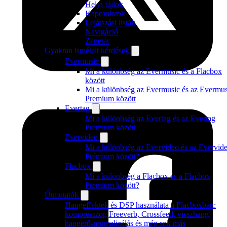
Helyi fájlok
Kapcsolatok
Lejátszási listák
Navigáció
Zenetár
Gyakran ismételt kérdések
Evermusic
Mi a különbség az Evermusic és a Flacbox
között
Mi a különbség az Evermusic és az Evermus
Premium között
Evertag
Mi a különbség az Evertag és az Evertag
Premium között
Evervideo
Mi a különbség az Evervideo és az Evervid
Prémium között?
Flacbox
Mi a különbség a Flacbox és a Flacbox
Premium között?
Útmutatók
Hangeffektek és DSP használata a Flacboxban:
kompresszor, Freeverb, Crossfeed, visszhang,
hangerő-normalizálás és még sok más