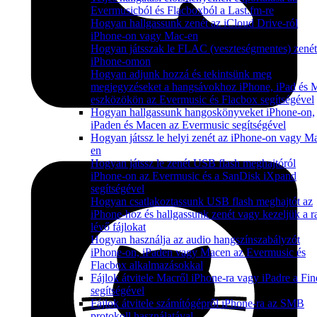
Evermusicból és Flacboxból a Last.fm-re
Hogyan hallgassunk zenét az iCloud Drive-ról
iPhone-on vagy Mac-en
Hogyan játsszak le FLAC (veszteségmentes) zenét
iPhone-omon
Hogyan adjunk hozzá és tekintsünk meg
megjegyzéseket a hangsávokhoz iPhone, iPad és 
eszközökön az Evermusic és Flacbox segítségével
Hogyan hallgassunk hangoskönyveket iPhone-on,
iPaden és Macen az Evermusic segítségével
Hogyan játssz le helyi zenét az iPhone-on vagy M
en
Hogyan játssz le zenét USB flash meghajtóról
iPhone-on az Evermusic és a SanDisk iXpand
segítségével
Hogyan csatlakoztassunk USB flash meghajtót az
iPhone-hoz és hallgassunk zenét vagy kezeljük a ra
lévő fájlokat
Hogyan használja az audio hangszínszabályzót
iPhone-on, iPaden vagy Macen az Evermusic és
Flacbox alkalmazásokkal
Fájlok átvitele Macről iPhone-ra vagy iPadre a Fin
segítségével
Fájlok átvitele számítógépről iPhone-ra az SMB
protokoll használatával