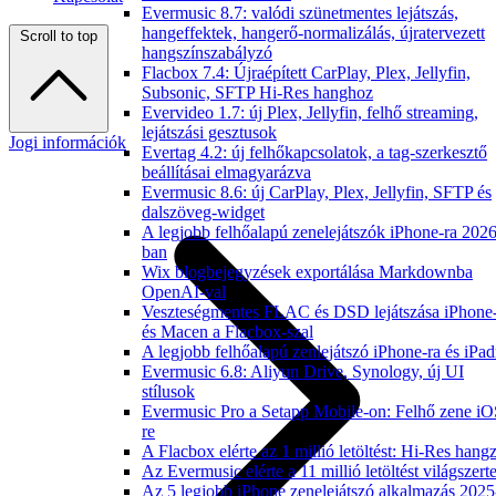
Evermusic 8.7: valódi szünetmentes lejátszás,
hangeffektek, hangerő-normalizálás, újratervezett
Scroll to top
hangszínszabályzó
Flacbox 7.4: Újraépített CarPlay, Plex, Jellyfin,
Subsonic, SFTP Hi-Res hanghoz
Evervideo 1.7: új Plex, Jellyfin, felhő streaming,
lejátszási gesztusok
Jogi információk
Evertag 4.2: új felhőkapcsolatok, a tag-szerkesztő
beállításai elmagyarázva
Evermusic 8.6: új CarPlay, Plex, Jellyfin, SFTP és
dalszöveg-widget
A legjobb felhőalapú zenelejátszók iPhone-ra 2026
ban
Wix blogbejegyzések exportálása Markdownba
OpenAI-val
Veszteségmentes FLAC és DSD lejátszása iPhone
és Macen a Flacbox-szal
A legjobb felhőalapú zenlejátszó iPhone-ra és iPad
Evermusic 6.8: Aliyun Drive, Synology, új UI
stílusok
Evermusic Pro a Setapp Mobile-on: Felhő zene iO
re
A Flacbox elérte az 1 millió letöltést: Hi-Res hang
Az Evermusic elérte a 11 millió letöltést világszert
Az 5 legjobb iPhone zenelejátszó alkalmazás 2025