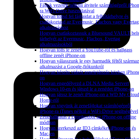
Fájlok vezeték nélküli átvitele számítógépről iPho
ra WiFi-Drive használatával
Hogyan töltsd fel fájljaidat a felhőtárhelyre és
csatlakoztasd az Evermusic, Flacbox vagy Evertag
alkalmazáshoz
Hogyan csatlakoztassuk a Bluesound VAULT bel
tárhelyét az Evermusic, Flacbox, Evertag
alkalmazásokból
Hogyan tölts le zenét a YouTube-ról és hallgass
offline zenét iPhone-on
Hogyan válasszunk le egy harmadik féltől szárma
alkalmazást a Google-fiókunkról
Hogyan készíts videót zenelejátszás közben iPhon
on
Hogyan engedélyezd a DLNA Media Servert
Windows 10-en és játszd le a zenédet iPhone-on
Hogyan játssz le zenét iPhone-on a WD My Clou
Home-ról
Hogyan vigyünk át zenefájlokat számítógépről
iPhone-ra iTunes nélkül a WiFi-Drive segítségével
Zenehallgatás a Dropboxból az iPhone-on offline
módban
Hogyan szerkeszd az ID3 címkéket iPhone-on és
Mac-en