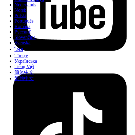
Nederlands
Norsk
Polski
Português
Română
Русский
Slovenčina
Svenska
ไทย
Türkçe
Українська
Tiếng Việt
简体中文
繁體中文