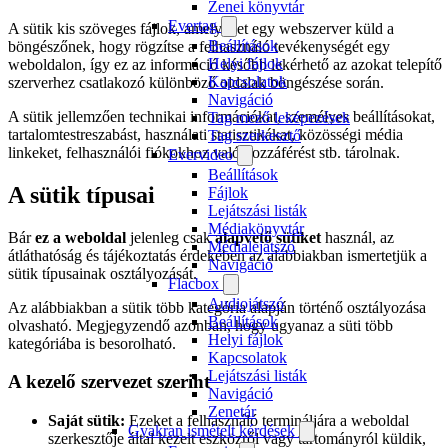
Zenei könyvtár
Evertag
A sütik kis szöveges fájlok, amelyeket egy webszerver küld a
Beállítások
böngészőnek, hogy rögzítse a felhasználó tevékenységét egy
Helyi fájlok
weboldalon, így ez az információ később lekérhető az azokat telepítő
Kapcsolatok
szerverhez csatlakozó különböző oldalak böngészése során.
Navigáció
A sütik jellemzően technikai információkat, személyes beállításokat,
Tag mező leképezések
tartalomtestreszabást, használati statisztikákat, közösségi média
Tag szerkesztő
linkeket, felhasználói fiókokhoz való hozzáférést stb. tárolnak.
Evervideo
Beállítások
A sütik típusai
Fájlok
Lejátszási listák
Médiakönyvtár
Bár
ez a weboldal
jelenleg csak
alapvető sütiket
használ, az
Médialejátszó
átláthatóság és tájékoztatás érdekében az alábbiakban ismertetjük a
Navigáció
sütik típusainak osztályozását.
Flacbox
Audiojátszó
Az alábbiakban a sütik több kategória alapján történő osztályozása
Beállítások
olvasható. Megjegyzendő azonban, hogy ugyanaz a süti több
Helyi fájlok
kategóriába is besorolható.
Kapcsolatok
Lejátszási listák
A kezelő szervezet szerint
Navigáció
Zenetár
Saját sütik:
Ezeket a felhasználó termináljára a weboldal
Gyakran ismételt kérdések
szerkesztője által kezelt eszközről vagy tartományról küldik,