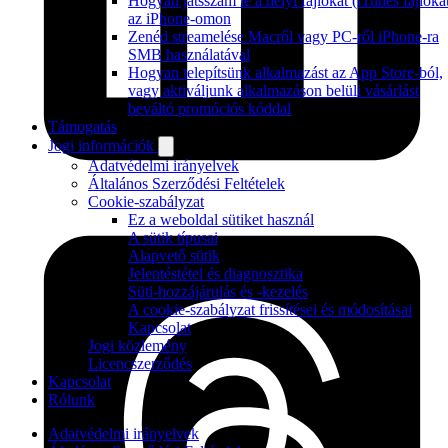
Hogyan játsszam le a helyi fájlokat (iTunes fájloka
az iPhone-omon
Zenéd streamelése Macről vagy PC-ről iPhone-ra
SMB használatával
Hogyan telepítsünk alkalmazást az App Store-ból,
vagy aktiváljunk alkalmazáson belüli vásárlást
beváltó promóciós kóddal
Támogatás
Jogi információk
Adatvédelmi irányelvek
Általános Szerződési Feltételek
Cookie-szabályzat
Ez a weboldal sütiket használ
A sütik típusai
Alapvető sütik
Jelentéstétel és diagnosztika
Süti-hozzájárulás és -kezelés
A cookie-szabályzat frissítései és módosításai
Kapcsolat
Jogi közlemény
Licencszerződés
Kapcsolat
Rólunk
Adatvédelmi irányelvek