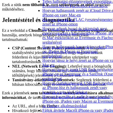
Teljes hallgatási előzményeinek exportálása 
Ezek a sütik
nem tilthatók le
, mert
szükségesek az oldal
megfelelő
Evermusicból és Flacboxból a Last.fm-re
működéséhez.
Hogyan hallgassunk zenét az iCloud Drive-r
iPhone-on vagy Mac-en
Jelentéstétel és diagnosztika
Hogyan játsszak le FLAC (veszteségmentes
zenét az iPhone-omon
Hogyan adjunk hozzá és tekintsünk meg
Ez a weboldal a
Cloudflare biztonsági és teljesítményszolgáltatásai
megjegyzéseket a hangsávokhoz iPhone, iP
használja, amelyek böngészőalapú jelentési funkciókat
és Mac eszközökön az Evermusic és Flacbo
tartalmazhatnak:
segítségével
Hogyan hallgassunk hangoskönyveket iPho
CSP (Content Security Policy) jelentéstétel:
A böngésző
on, iPaden és Macen az Evermusic
szabálysértési jelentéseket küldhet, hogy segítsen nekünk
segítségével
felderíteni és kijavítani a jogosulatlan szkripteket vagy
Hogyan játssz le helyi zenét az iPhone-on v
tartalomforrásokat.
Mac-en
NEL (Network Error Logging):
Lehetővé teszi a böngészők
Hogyan játssz le zenét USB flash meghajtór
számára, hogy hálózati hibákat (pl. csatlakozási hibák,
iPhone-on az Evermusic és a SanDisk iXpa
időtúllépések) jelentsenek a Cloudflare-nek.
segítségével
Tanúsítvány-átláthatósági jelentések:
Segítenek felderíteni a
Hogyan csatlakoztassunk USB flash meghaj
hibásan kibocsátott vagy érvénytelen TLS-tanúsítványokat.
az iPhone-hoz és hallgassunk zenét vagy
kezeljük a rajta lévő fájlokat
Ezek a jelentések
nem tartalmaznak személyazonosításra alkalma
Hogyan használja az audio hangszínszabály
információkat
, de tartalmazhatnak technikai adatokat, mint például:
iPhone-on, iPaden vagy Macen az Evermusi
és Flacbox alkalmazásokkal
Az URL, ahol a hiba történt
Fájlok átvitele Macről iPhone-ra vagy iPadr
Hivatkozó fejlécek