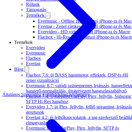
Rólunk
Támogatás
Termékek
Evermusic - Offline zenelejátszó iPhone-ra és Mac
Evertag - Zenei címkeszerkesztő iPhone-ra és Mac
Evervideo - HD videólejátszó iPhone-ra és Macre
Flacbox - Hi-Res audiolejátszó iPhone-ra és Macr
Termékek
Evervideo
Evermusic
Flacbox
Evertag
Blog
Flacbox 7.6: új BASS hangmotor, effektek, DSP és élő
zenei vizualizáció
Evermusic 8.7: valódi szünetmentes lejátszás, hangeffekt
hangerő-normalizálás, újratervezett hangszínszabályzó
Általános Szerződési Feltételek
Jogi közlemény
Flacbox 7.4: Újraépített CarPlay, Plex, Jellyfin, Subsonic
SFTP Hi-Res hanghoz
Evervideo 1.7: új Plex, Jellyfin, felhő streaming, lejátszás
gesztusok
Evertag 4.2: új felhőkapcsolatok, a tag-szerkesztő beállítá
elmagyarázva
Evermusic 8.6: új CarPlay, Plex, Jellyfin, SFTP és