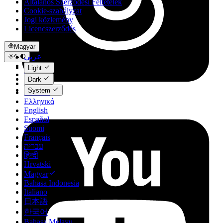
Általános Szerződési Feltételek
Cookie-szabályzat
Jogi közlemény
Licencszerződés
Magyar
عربي
Català
Light
Čeština
Dark
Dansk
System
Deutsch
Ελληνικά
English
Español
Suomi
Français
עברית
हिन्दी
Hrvatski
Magyar
Bahasa Indonesia
Italiano
日本語
한국어
Bahasa Melayu