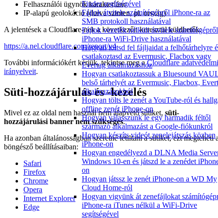
Finder segítségével
Felhasználói ügynök karakterlánc
Fájlok átvitele számítógépről iPhone-ra az
IP-alapú geolokáció (durva szinten, pl. ország)
SMB protokoll használatával
A jelentések a Cloudflare-nek a következőn keresztül küldhetők:
Fájlok vezeték nélküli átvitele számítógépről
iPhone-ra WiFi-Drive használatával
https://a.nel.cloudflare.com/report/v4
Hogyan töltsd fel fájljaidat a felhőtárhelyre 
csatlakoztasd az Evermusic, Flacbox vagy
További információkért kérjük, tekintse meg a
Cloudflare adatvédelm
Evertag alkalmazáshoz
irányelveit
.
Hogyan csatlakoztassuk a Bluesound VAU
belső tárhelyét az Evermusic, Flacbox, Ever
Süti-hozzájárulás és -kezelés
alkalmazásokból
Hogyan tölts le zenét a YouTube-ról és hallg
offline zenét iPhone-on
Mivel ez az oldal nem használ nem alapvető sütiket,
süti-
Hogyan válasszunk le egy harmadik féltől
hozzájárulási banner nem szükséges
.
származó alkalmazást a Google-fiókunkról
Hogyan készíts videót zenelejátszás közben
Ha azonban általánosságban szeretné letiltani a sütiket, ezt megteheti 
iPhone-on
böngésző beállításaiban:
Hogyan engedélyezd a DLNA Media Server
Windows 10-en és játszd le a zenédet iPhon
Safari
on
Firefox
Hogyan játssz le zenét iPhone-on a WD My
Chrome
Cloud Home-ról
Opera
Hogyan vigyünk át zenefájlokat számítógép
Internet Explorer
iPhone-ra iTunes nélkül a WiFi-Drive
Edge
segítségével