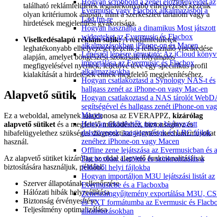
Hogyan scrobbold a zenei előzményeidet az
található reklámfelületek leghatékonyabb elhelyezését kezelik
Evermusic vagy Flacbox alkalmazásból a
olyan kritériumok alapján, mint a szerkesztett tartalom vagy a
Last.fm-re
hirdetések megjelenítési gyakorisága.
Hogyan használja a dinamikus Most játszott
widgeteket az Evermusic és Flacbox
Viselkedésalapú reklám sütik:
A reklámfelületek
alkalmazásokban iPhone-on és Macen
leghatékonyabb elhelyezését kezelik a felhasználó viselkedése
Lépésről lépésre útmutató: Az iCloud könyv
alapján, amelyet böngészési szokásaik folyamatos
importálása az Evermusic és Flacbox
megfigyelésével nyernek, lehetővé téve egy specifikus profil
alkalmazásokba
kialakítását a hirdetések ennek megfelelő megjelenítéséhez.
Hogyan csatlakoztasd a Synology NAS-t és
hallgass zenét az iPhone-on vagy Mac-en
Alapvető sütik
Hogyan csatlakoztasd a NAS tárolót Web
segítségével és hallgass zenét iPhone-on va
Macen
Ez a weboldal, amelynek tulajdonosa az EVERAPPZ,
kizárólag
Hogyan tekinthetők meg a beágyazott
alapvető sütiket
és a megfelelő működéshez, biztonsághoz és
dalszövegek, megjegyzések és LRC fájlok
hibafelügyelethez szükséges diagnosztikai jelentési mechanizmusokat
zenéhez iPhone-on vagy Macen
használ.
Offline zene lejátszása az Evermusicban és 
Az alapvető sütiket kizárólag az oldal alapvető funkcionalitásának
Flacboxban: Letöltés és szinkronizálás a
biztosítására használjuk, például:
felhőből helyi fájlokba
Hogyan importáljon M3U lejátszási listát az
Szerver állapotának ellenőrzése
Evermusicbe és a Flacboxba
Hálózati hibák helyreállítása
Zeneszámgyűjtemény exportálása M3U, C
Biztonság érvényesítése
és TXT formátumba az Evermusic és Flacb
Teljesítmény optimalizálása
alkalmazásokban