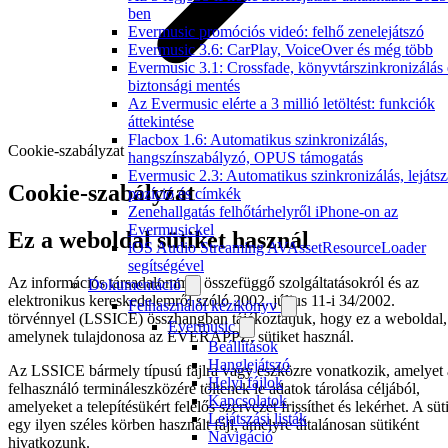
ben
Evermusic promóciós videó: felhő zenelejátszó
Evermusic 3.6: CarPlay, VoiceOver és még több
Evermusic 3.1: Crossfade, könyvtárszinkronizálás 
biztonsági mentés
Az Evermusic elérte a 3 millió letöltést: funkciók
áttekintése
Flacbox 1.6: Automatikus szinkronizálás,
Cookie-szabályzat
hangszínszabályzó, OPUS támogatás
Evermusic 2.3: Automatikus szinkronizálás, lejátsz
Cookie-szabályzat
pozíció és címkék
Zenehallgatás felhőtárhelyről iPhone-on az
Evermusickel
Ez a weboldal sütiket használ
iOS Audio Streaming AVAssetResourceLoader
segítségével
Az információs társadalommal összefüggő szolgáltatásokról és az
Dokumentáció
elektronikus kereskedelemről szóló 2002. július 11-i 34/2002.
Felhasználói kézikönyv
törvénnyel (LSSICE) összhangban tájékoztatjuk, hogy ez a weboldal,
Evermusic
amelynek tulajdonosa az EVERAPPZ, sütiket használ.
Beállítások
Hanglejátszó
Az LSSICE bármely típusú fájlra vagy eszközre vonatkozik, amelyet 
Helyi fájlok
felhasználó termináleszközére töltenek le adatok tárolása céljából,
Kapcsolatok
amelyeket a telepítésükért felelős szervezet frissíthet és lekérhet. A süt
Lejátszási listák
egy ilyen széles körben használt fájl, amelyre általánosan sütiként
Navigáció
hivatkozunk.