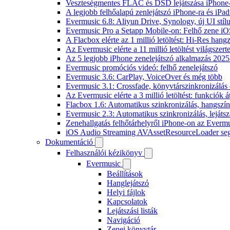
Veszteségmentes FLAC és DSD lejátszása iPhone-
A legjobb felhőalapú zenlejátszó iPhone-ra és iPad
Evermusic 6.8: Aliyun Drive, Synology, új UI stíl
Evermusic Pro a Setapp Mobile-on: Felhő zene iO
A Flacbox elérte az 1 millió letöltést: Hi-Res hang
Az Evermusic elérte a 11 millió letöltést világszert
Az 5 legjobb iPhone zenelejátszó alkalmazás 202
Evermusic promóciós videó: felhő zenelejátszó
Evermusic 3.6: CarPlay, VoiceOver és még több
Evermusic 3.1: Crossfade, könyvtárszinkronizálás 
Az Evermusic elérte a 3 millió letöltést: funkciók á
Flacbox 1.6: Automatikus szinkronizálás, hangsz
Evermusic 2.3: Automatikus szinkronizálás, lejátsz
Zenehallgatás felhőtárhelyről iPhone-on az Everm
iOS Audio Streaming AVAssetResourceLoader seg
Dokumentáció
Felhasználói kézikönyv
Evermusic
Beállítások
Hanglejátszó
Helyi fájlok
Kapcsolatok
Lejátszási listák
Navigáció
Zenei könyvtár