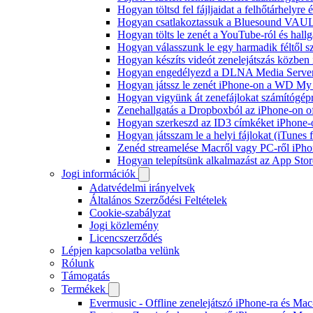
Hogyan töltsd fel fájljaidat a felhőtárhelyr
Hogyan csatlakoztassuk a Bluesound VAULT 
Hogyan tölts le zenét a YouTube-ról és hallg
Hogyan válasszunk le egy harmadik féltől s
Hogyan készíts videót zenelejátszás közben
Hogyan engedélyezd a DLNA Media Servert 
Hogyan játssz le zenét iPhone-on a WD M
Hogyan vigyünk át zenefájlokat számítógépr
Zenehallgatás a Dropboxból az iPhone-on o
Hogyan szerkeszd az ID3 címkéket iPhone-
Hogyan játsszam le a helyi fájlokat (iTunes
Zenéd streamelése Macről vagy PC-ről iPho
Hogyan telepítsünk alkalmazást az App Store
Jogi információk
Adatvédelmi irányelvek
Általános Szerződési Feltételek
Cookie-szabályzat
Jogi közlemény
Licencszerződés
Lépjen kapcsolatba velünk
Rólunk
Támogatás
Termékek
Evermusic - Offline zenelejátszó iPhone-ra és Mac