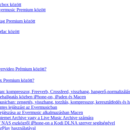
cbox között
vermusic Premium között
rtag Premium között
Mac között
vervideo Prémium között?
ox Premium között?
n: kompresszor, Freeverb, Crossfeed, visszhang, hangerő-normalizálá
nehallgatás közben iPhone-on, iPaden és Macen
icban: zengetés, visszhang, torzítás, kompresszor, keresztátfedés és 
tes lejátszást az Evermusicban
s lejátszása az Evermusic alkalmazásban Macen
Internet Archive vagy a Live Music Archive számára
x / NAS eszközről iPhone-on a Kodi DLNA szerver segítségével
arPlay használatával