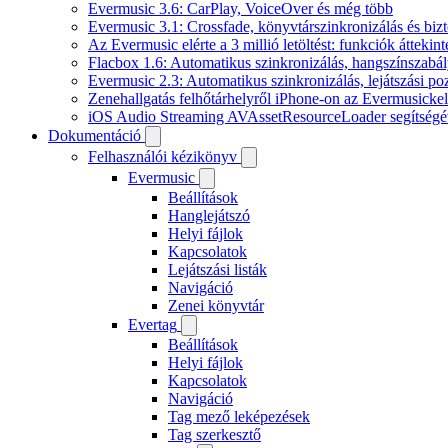
Evermusic 3.6: CarPlay, VoiceOver és még több
Evermusic 3.1: Crossfade, könyvtárszinkronizálás és biz
Az Evermusic elérte a 3 millió letöltést: funkciók áttekint
Flacbox 1.6: Automatikus szinkronizálás, hangszínszab
Evermusic 2.3: Automatikus szinkronizálás, lejátszási po
Zenehallgatás felhőtárhelyről iPhone-on az Evermusickel
iOS Audio Streaming AVAssetResourceLoader segítségé
Dokumentáció
Felhasználói kézikönyv
Evermusic
Beállítások
Hanglejátszó
Helyi fájlok
Kapcsolatok
Lejátszási listák
Navigáció
Zenei könyvtár
Evertag
Beállítások
Helyi fájlok
Kapcsolatok
Navigáció
Tag mező leképezések
Tag szerkesztő