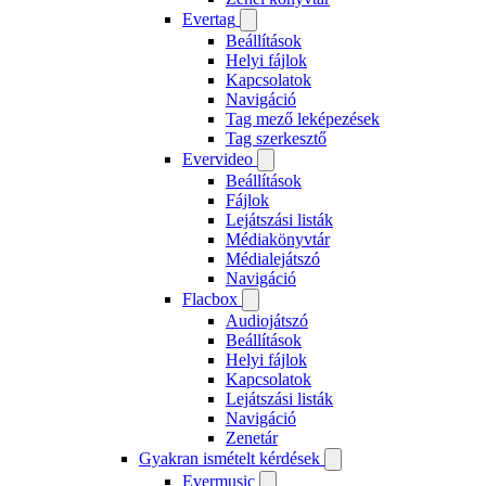
Evertag
Beállítások
Helyi fájlok
Kapcsolatok
Navigáció
Tag mező leképezések
Tag szerkesztő
Evervideo
Beállítások
Fájlok
Lejátszási listák
Médiakönyvtár
Médialejátszó
Navigáció
Flacbox
Audiojátszó
Beállítások
Helyi fájlok
Kapcsolatok
Lejátszási listák
Navigáció
Zenetár
Gyakran ismételt kérdések
Evermusic