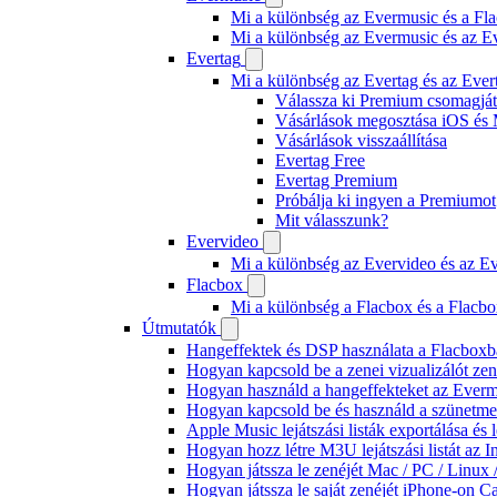
Mi a különbség az Evermusic és a Fla
Mi a különbség az Evermusic és az E
Evertag
Mi a különbség az Evertag és az Eve
Válassza ki Premium csomagját
Vásárlások megosztása iOS és 
Vásárlások visszaállítása
Evertag Free
Evertag Premium
Próbálja ki ingyen a Premiumot
Mit válasszunk?
Evervideo
Mi a különbség az Evervideo és az E
Flacbox
Mi a különbség a Flacbox és a Flacb
Útmutatók
Hangeffektek és DSP használata a Flacboxba
Hogyan kapcsold be a zenei vizualizálót ze
Hogyan használd a hangeffekteket az Evermus
Hogyan kapcsold be és használd a szünetmen
Apple Music lejátszási listák exportálása é
Hogyan hozz létre M3U lejátszási listát az 
Hogyan játssza le zenéjét Mac / PC / Linu
Hogyan játssza le saját zenéjét iPhone-on C