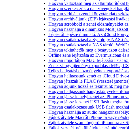
Hogyan változtasd meg az albumborítókat hel
Hogyan szerkesszük a dalszövegeket hang
Hogyan vidd át a zenei könyvtáradat eszköz
Hogyan archiváljunk (ZIP) lejátszási listák
Hogyan scrobbold a zenei előzményeidet az
Hogyan használja a dinamikus Most játszot
Lépésről lépésre útmutató: Az iCloud könyv
Hogyan csatlakoztasd a Synology NAS-t és 
Hogyan csatlakoztasd a NAS tárolót WebDA
Hogyan tekinthetők meg a beágyazott dals
Offline zene lejátszása az Evermusicban és a
Hogyan importáljon M3U lejátszási listát a
Zeneszámgyűjtemény exportálása M3U, CS
Teljes hallgatási előzményeinek exportálása
Hogyan hallgassunk zenét az iCloud Drive-
Hogyan játsszak le FLAC (veszteségmentes
Hogyan adjunk hozzá és tekintsünk meg meg
Hogyan hallgassunk hangoskönyveket iPhon
Hogyan játssz le helyi zenét az iPhone-on 
Hogyan játssz le zenét USB flash meghajtór
Hogyan csatlakoztassunk USB flash meghajtót
Hogyan használja az audio hangszínszabály
Fájlok átvitele Macről iPhone-ra vagy iPadre
Fájlok átvitele számítógépről iPhone-ra az 
Fájlok vezeték nélküli átvitele számítógéprő