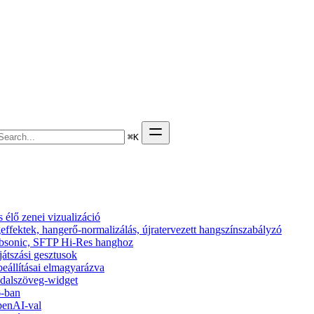
⌘
K
élő zenei vizualizáció
effektek, hangerő-normalizálás, újratervezett hangszínszabályzó
 Subsonic, SFTP Hi-Res hanghoz
ejátszási gesztusok
beállításai elmagyarázva
s dalszöveg-widget
6-ban
penAI-val