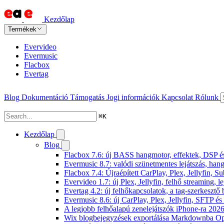
Kezdőlap
Termékek
Evervideo
Evermusic
Flacbox
Evertag
Blog
Dokumentáció
Támogatás
Jogi információk
Kapcsolat
Rólunk
⌘
K
Kezdőlap
Blog
Flacbox 7.6: új BASS hangmotor, effektek, DSP és 
Evermusic 8.7: valódi szünetmentes lejátszás, hang
Flacbox 7.4: Újraépített CarPlay, Plex, Jellyfin,
Evervideo 1.7: új Plex, Jellyfin, felhő streaming, l
Evertag 4.2: új felhőkapcsolatok, a tag-szerkesztő 
Evermusic 8.6: új CarPlay, Plex, Jellyfin, SFTP é
A legjobb felhőalapú zenelejátszók iPhone-ra 202
Wix blogbejegyzések exportálása Markdownba O