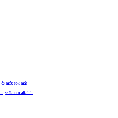
s és még sok más
hangerő-normalizálás