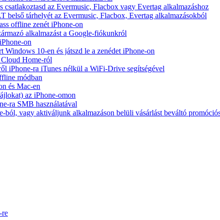
e és csatlakoztasd az Evermusic, Flacbox vagy Evertag alkalmazáshoz
belső tárhelyét az Evermusic, Flacbox, Evertag alkalmazásokból
ass offline zenét iPhone-on
zármazó alkalmazást a Google-fiókunkról
 iPhone-on
Windows 10-en és játszd le a zenédet iPhone-on
y Cloud Home-ról
ől iPhone-ra iTunes nélkül a WiFi-Drive segítségével
ffline módban
on és Mac-en
 fájlokat) az iPhone-omon
ne-ra SMB használatával
-ból, vagy aktiváljunk alkalmazáson belüli vásárlást beváltó promóció
-re