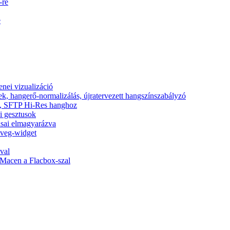
-re
e
nei vizualizáció
ek, hangerő-normalizálás, újratervezett hangszínszabályzó
nic, SFTP Hi-Res hanghoz
si gesztusok
tásai elmagyarázva
zöveg-widget
val
Macen a Flacbox-szal