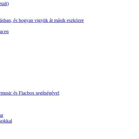
tali)
zásban, és hogyan vigyük át másik eszközre
Macen
music és Flacbox segítségével
at
sokkal