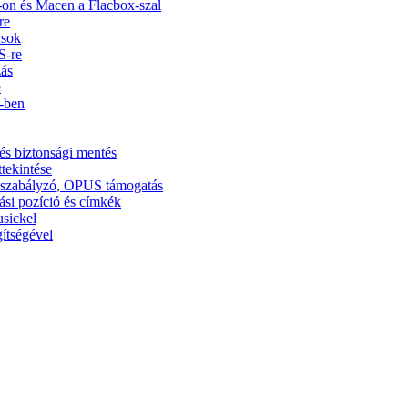
on és Macen a Flacbox-szal
re
usok
S-re
zás
e
5-ben
és biztonsági mentés
ttekintése
ínszabályzó, OPUS támogatás
ási pozíció és címkék
usickel
ítségével