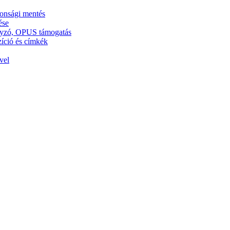
tonsági mentés
ése
ályzó, OPUS támogatás
zíció és címkék
vel