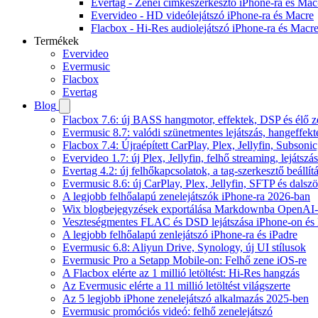
Evertag - Zenei címkeszerkesztő iPhone-ra és Mac
Evervideo - HD videólejátszó iPhone-ra és Macre
Flacbox - Hi-Res audiolejátszó iPhone-ra és Macr
Termékek
Evervideo
Evermusic
Flacbox
Evertag
Blog
Flacbox 7.6: új BASS hangmotor, effektek, DSP és élő ze
Evermusic 8.7: valódi szünetmentes lejátszás, hangeffekt
Flacbox 7.4: Újraépített CarPlay, Plex, Jellyfin, Subso
Evervideo 1.7: új Plex, Jellyfin, felhő streaming, lejátszá
Evertag 4.2: új felhőkapcsolatok, a tag-szerkesztő beállí
Evermusic 8.6: új CarPlay, Plex, Jellyfin, SFTP és dals
A legjobb felhőalapú zenelejátszók iPhone-ra 2026-ban
Wix blogbejegyzések exportálása Markdownba OpenAI-
Veszteségmentes FLAC és DSD lejátszása iPhone-on és 
A legjobb felhőalapú zenlejátszó iPhone-ra és iPadre
Evermusic 6.8: Aliyun Drive, Synology, új UI stílusok
Evermusic Pro a Setapp Mobile-on: Felhő zene iOS-re
A Flacbox elérte az 1 millió letöltést: Hi-Res hangzás
Az Evermusic elérte a 11 millió letöltést világszerte
Az 5 legjobb iPhone zenelejátszó alkalmazás 2025-ben
Evermusic promóciós videó: felhő zenelejátszó