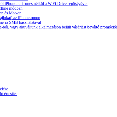
ől iPhone-ra iTunes nélkül a WiFi-Drive segítségével
ffline módban
on és Mac-en
 fájlokat) az iPhone-omon
ne-ra SMB használatával
-ból, vagy aktiváljunk alkalmazáson belüli vásárlást beváltó promóció
elése
ó értesítés