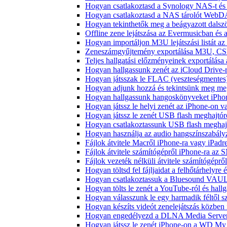
Hogyan csatlakoztasd a Synology NAS-t és 
Hogyan csatlakoztasd a NAS tárolót WebDA
Hogyan tekinthetők meg a beágyazott dals
Offline zene lejátszása az Evermusicban és a
Hogyan importáljon M3U lejátszási listát a
Zeneszámgyűjtemény exportálása M3U, CS
Teljes hallgatási előzményeinek exportálása
Hogyan hallgassunk zenét az iCloud Drive-
Hogyan játsszak le FLAC (veszteségmentes
Hogyan adjunk hozzá és tekintsünk meg meg
Hogyan hallgassunk hangoskönyveket iPhon
Hogyan játssz le helyi zenét az iPhone-on 
Hogyan játssz le zenét USB flash meghajtór
Hogyan csatlakoztassunk USB flash meghajtót
Hogyan használja az audio hangszínszabály
Fájlok átvitele Macről iPhone-ra vagy iPadre
Fájlok átvitele számítógépről iPhone-ra az 
Fájlok vezeték nélküli átvitele számítógéprő
Hogyan töltsd fel fájljaidat a felhőtárhelyr
Hogyan csatlakoztassuk a Bluesound VAULT 
Hogyan tölts le zenét a YouTube-ról és hallg
Hogyan válasszunk le egy harmadik féltől s
Hogyan készíts videót zenelejátszás közben
Hogyan engedélyezd a DLNA Media Servert 
Hogyan játssz le zenét iPhone-on a WD M