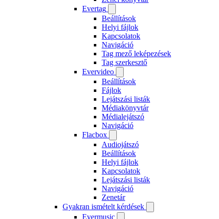
Evertag
Beállítások
Helyi fájlok
Kapcsolatok
Navigáció
Tag mező leképezések
Tag szerkesztő
Evervideo
Beállítások
Fájlok
Lejátszási listák
Médiakönyvtár
Médialejátszó
Navigáció
Flacbox
Audiojátszó
Beállítások
Helyi fájlok
Kapcsolatok
Lejátszási listák
Navigáció
Zenetár
Gyakran ismételt kérdések
Evermusic