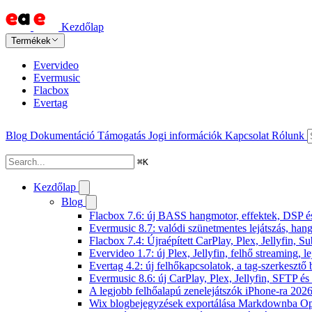
Kezdőlap
Termékek
Evervideo
Evermusic
Flacbox
Evertag
Blog
Dokumentáció
Támogatás
Jogi információk
Kapcsolat
Rólunk
⌘
K
Kezdőlap
Blog
Flacbox 7.6: új BASS hangmotor, effektek, DSP és 
Evermusic 8.7: valódi szünetmentes lejátszás, hang
Flacbox 7.4: Újraépített CarPlay, Plex, Jellyfin,
Evervideo 1.7: új Plex, Jellyfin, felhő streaming, l
Evertag 4.2: új felhőkapcsolatok, a tag-szerkesztő 
Evermusic 8.6: új CarPlay, Plex, Jellyfin, SFTP é
A legjobb felhőalapú zenelejátszók iPhone-ra 202
Wix blogbejegyzések exportálása Markdownba O