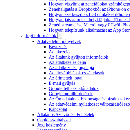
Hogyan vigyünk át zenefájlokat számítógépr
Zenehallgatás a Dropboxból az iPhone-on o
Hogyan szerkeszd az ID3 címkéket iPhone-
Hogyan játsszam le a helyi fájlokat (iTunes
Zenéd streamelése Macről vagy PC-ről iPho
Hogyan telepítsünk alkalmazást az App Store
Jogi információk
Adatvédelmi irányelvek
Bevezetés
Adatkezelő
Az általunk gyűjtött információk
Az adatkezelés célja
Az adatkezelés jogalapja
Adattovábbítások és -átadások
Az érintettek jogai
E-mail gyűjtés
Google felhasználói adatok
Google mobilhirdetések
Az Ön adatainak biztonsága és bizalmas kez
Az adatvédelmi nyilatkozat változásairól szól
Kapcsolat
Általános Szerződési Feltételek
Cookie-szabályzat
Jogi közlemény