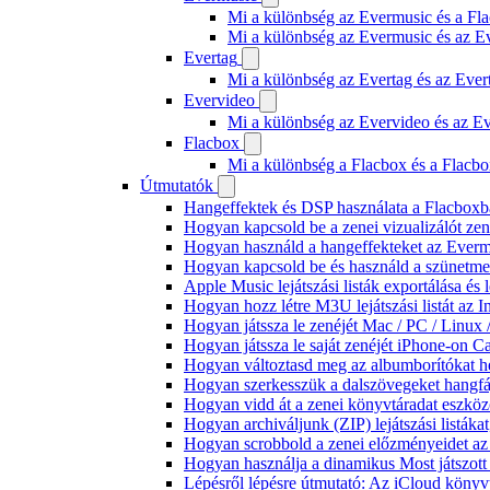
Mi a különbség az Evermusic és a Fla
Mi a különbség az Evermusic és az E
Evertag
Mi a különbség az Evertag és az Eve
Evervideo
Mi a különbség az Evervideo és az E
Flacbox
Mi a különbség a Flacbox és a Flacb
Útmutatók
Hangeffektek és DSP használata a Flacboxba
Hogyan kapcsold be a zenei vizualizálót ze
Hogyan használd a hangeffekteket az Evermus
Hogyan kapcsold be és használd a szünetmen
Apple Music lejátszási listák exportálása é
Hogyan hozz létre M3U lejátszási listát az 
Hogyan játssza le zenéjét Mac / PC / Linu
Hogyan játssza le saját zenéjét iPhone-on C
Hogyan változtasd meg az albumborítókat hel
Hogyan szerkesszük a dalszövegeket hang
Hogyan vidd át a zenei könyvtáradat eszköz
Hogyan archiváljunk (ZIP) lejátszási listák
Hogyan scrobbold a zenei előzményeidet az
Hogyan használja a dinamikus Most játszot
Lépésről lépésre útmutató: Az iCloud könyv