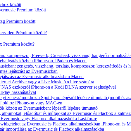
cbox között
vermusic Premium között
rtag Premium között
vervideo Prémium között?
ox Premium között?
n: kompresszor, Freeverb, Crossfeed, visszhang, hangerő-normalizálá
nehallgatás közben iPhone-on, iPaden és Macen
icban: zengetés, visszhang, torzítás, kompresszor, keresztátfedés és 
tes lejátszást az Evermusicban
s lejátszása az Evermusic alkalmazásban Macen
Internet Archive vagy a Live Music Archive számára
x / NAS eszközről iPhone-on a Kodi DLNA szerver segítségével
arPlay használatával
yi zeneszámokhoz a Spotifyon: lépésről lépésre útmutató (mobil és asz
fájlokhoz iPhone-on vagy MAC-en
ök között az Evermusicben: lépésről lépésre útmutató
at, albumokat, előadókat és műfajokat az Evermusic és Flacbox alkalma
 Evermusic vagy Flacbox alkalmazásból a Last.fm-re
t widgeteket az Evermusic és Flacbox alkalmazásokban iPhone-on és 
tár importálása az Evermusic és Flacbox alkalmazásokba