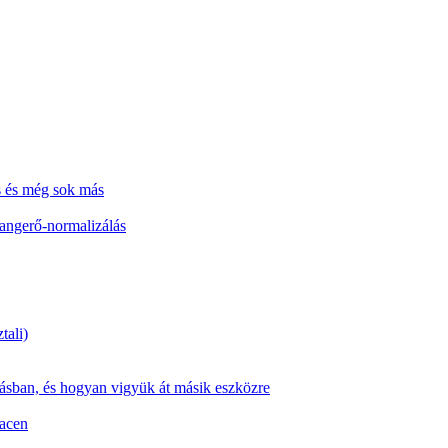
s és még sok más
hangerő-normalizálás
tali)
zásban, és hogyan vigyük át másik eszközre
Macen