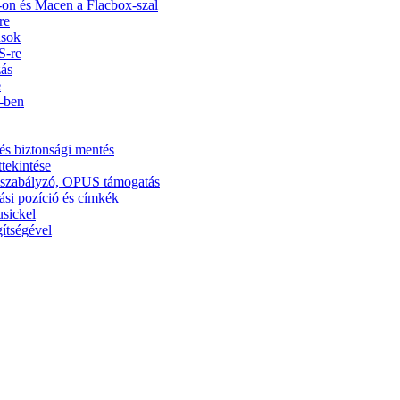
on és Macen a Flacbox-szal
re
usok
S-re
zás
e
5-ben
és biztonsági mentés
ttekintése
ínszabályzó, OPUS támogatás
ási pozíció és címkék
usickel
ítségével