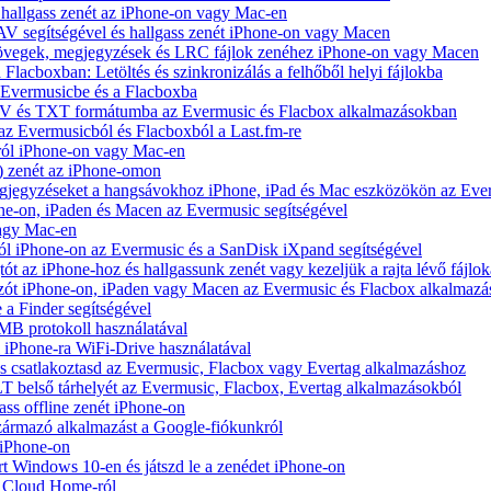
hallgass zenét az iPhone-on vagy Mac-en
V segítségével és hallgass zenét iPhone-on vagy Macen
zövegek, megjegyzések és LRC fájlok zenéhez iPhone-on vagy Macen
 Flacboxban: Letöltés és szinkronizálás a felhőből helyi fájlokba
z Evermusicbe és a Flacboxba
V és TXT formátumba az Evermusic és Flacbox alkalmazásokban
 az Evermusicból és Flacboxból a Last.fm-re
ról iPhone-on vagy Mac-en
) zenét az iPhone-omon
jegyzéseket a hangsávokhoz iPhone, iPad és Mac eszközökön az Ever
e-on, iPaden és Macen az Evermusic segítségével
vagy Mac-en
ól iPhone-on az Evermusic és a SanDisk iXpand segítségével
 az iPhone-hoz és hallgassunk zenét vagy kezeljük a rajta lévő fájlok
zót iPhone-on, iPaden vagy Macen az Evermusic és Flacbox alkalmazá
 a Finder segítségével
SMB protokoll használatával
l iPhone-ra WiFi-Drive használatával
e és csatlakoztasd az Evermusic, Flacbox vagy Evertag alkalmazáshoz
belső tárhelyét az Evermusic, Flacbox, Evertag alkalmazásokból
ass offline zenét iPhone-on
zármazó alkalmazást a Google-fiókunkról
 iPhone-on
Windows 10-en és játszd le a zenédet iPhone-on
y Cloud Home-ról