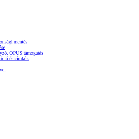
tonsági mentés
ése
ályzó, OPUS támogatás
zíció és címkék
vel