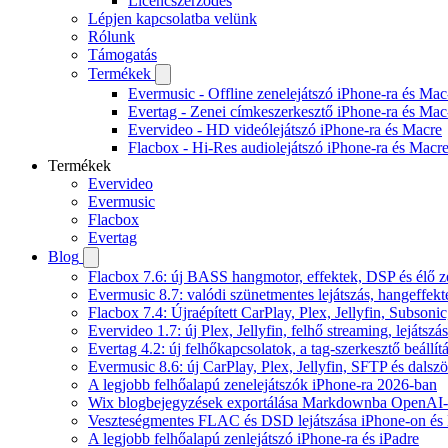
Licencszerződés
Lépjen kapcsolatba velünk
Rólunk
Támogatás
Termékek
Evermusic - Offline zenelejátszó iPhone-ra és Mac
Evertag - Zenei címkeszerkesztő iPhone-ra és Mac
Evervideo - HD videólejátszó iPhone-ra és Macre
Flacbox - Hi-Res audiolejátszó iPhone-ra és Macr
Termékek
Evervideo
Evermusic
Flacbox
Evertag
Blog
Flacbox 7.6: új BASS hangmotor, effektek, DSP és élő ze
Evermusic 8.7: valódi szünetmentes lejátszás, hangeffekt
Flacbox 7.4: Újraépített CarPlay, Plex, Jellyfin, Subso
Evervideo 1.7: új Plex, Jellyfin, felhő streaming, lejátszá
Evertag 4.2: új felhőkapcsolatok, a tag-szerkesztő beállí
Evermusic 8.6: új CarPlay, Plex, Jellyfin, SFTP és dals
A legjobb felhőalapú zenelejátszók iPhone-ra 2026-ban
Wix blogbejegyzések exportálása Markdownba OpenAI-
Veszteségmentes FLAC és DSD lejátszása iPhone-on és 
A legjobb felhőalapú zenlejátszó iPhone-ra és iPadre