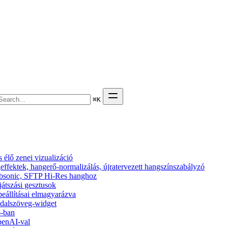
⌘
K
élő zenei vizualizáció
effektek, hangerő-normalizálás, újratervezett hangszínszabályzó
 Subsonic, SFTP Hi-Res hanghoz
ejátszási gesztusok
beállításai elmagyarázva
s dalszöveg-widget
6-ban
penAI-val