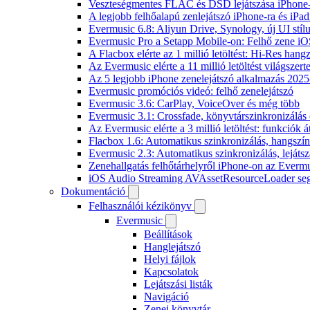
Veszteségmentes FLAC és DSD lejátszása iPhone-
A legjobb felhőalapú zenlejátszó iPhone-ra és iPad
Evermusic 6.8: Aliyun Drive, Synology, új UI stíl
Evermusic Pro a Setapp Mobile-on: Felhő zene iO
A Flacbox elérte az 1 millió letöltést: Hi-Res hang
Az Evermusic elérte a 11 millió letöltést világszert
Az 5 legjobb iPhone zenelejátszó alkalmazás 202
Evermusic promóciós videó: felhő zenelejátszó
Evermusic 3.6: CarPlay, VoiceOver és még több
Evermusic 3.1: Crossfade, könyvtárszinkronizálás 
Az Evermusic elérte a 3 millió letöltést: funkciók á
Flacbox 1.6: Automatikus szinkronizálás, hangsz
Evermusic 2.3: Automatikus szinkronizálás, lejátsz
Zenehallgatás felhőtárhelyről iPhone-on az Everm
iOS Audio Streaming AVAssetResourceLoader seg
Dokumentáció
Felhasználói kézikönyv
Evermusic
Beállítások
Hanglejátszó
Helyi fájlok
Kapcsolatok
Lejátszási listák
Navigáció
Zenei könyvtár