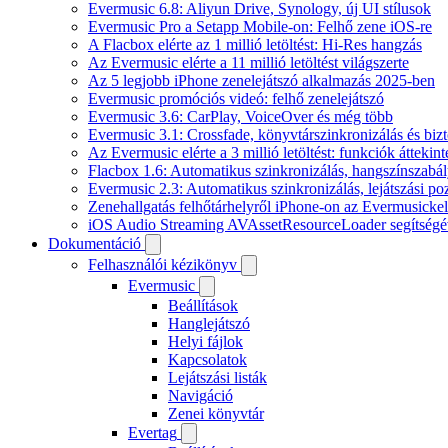
Evermusic 6.8: Aliyun Drive, Synology, új UI stílusok
Evermusic Pro a Setapp Mobile-on: Felhő zene iOS-re
A Flacbox elérte az 1 millió letöltést: Hi-Res hangzás
Az Evermusic elérte a 11 millió letöltést világszerte
Az 5 legjobb iPhone zenelejátszó alkalmazás 2025-ben
Evermusic promóciós videó: felhő zenelejátszó
Evermusic 3.6: CarPlay, VoiceOver és még több
Evermusic 3.1: Crossfade, könyvtárszinkronizálás és biz
Az Evermusic elérte a 3 millió letöltést: funkciók áttekint
Flacbox 1.6: Automatikus szinkronizálás, hangszínszab
Evermusic 2.3: Automatikus szinkronizálás, lejátszási po
Zenehallgatás felhőtárhelyről iPhone-on az Evermusickel
iOS Audio Streaming AVAssetResourceLoader segítségé
Dokumentáció
Felhasználói kézikönyv
Evermusic
Beállítások
Hanglejátszó
Helyi fájlok
Kapcsolatok
Lejátszási listák
Navigáció
Zenei könyvtár
Evertag