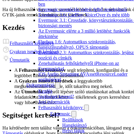
ben
Evermusic promóciós videó: felhő zenelejátszó
Ha új felhasználó vagy, vagy szeretnél többet megtudni, útmutatóink 
Evermusic 3.6: CarPlay, VoiceOver és még több
GYIK-jaink remek kiindulópontot jelentenek.
Evermusic 3.1: Crossfade, könyvtárszinkronizálás 
biztonsági mentés
Kezdés
Az Evermusic elérte a 3 millió letöltést: funkciók
áttekintése
Flacbox 1.6: Automatikus szinkronizálás,
Felhasználói kézikönyv
hangszínszabályzó, OPUS támogatás
Gyakran ismételt kérdések
Evermusic 2.3: Automatikus szinkronizálás, lejátsz
pozíció és címkék
Útmutatók
Zenehallgatás felhőtárhelyről iPhone-on az
Evermusickel
A
Felhasználói kézikönyv
segít telepíteni, konfigurálni és a
iOS Audio Streaming AVAssetResourceLoader
legtöbbet kihozni alkalmazásainkból.
segítségével
A
Gyakran ismételt kérdések
a leggyakoribb
Dokumentáció
megkereséseinket fedik le, időt takarítva meg neked.
Kezdés
Az
Útmutatók
lépésről lépésre szóló utasításokat adnak konkré
Segítséget keresel?
feladatokhoz és funkciókhoz — tökéletesek gyors kereséshez
Jogi információk
vagy hibaelhárításhoz.
Felhasználói kézikönyv
Segítséget keresel?
Evermusic
Beállítások
Hanglejátszó
Ha kérdésedre nem találsz választ a dokumentációban, látogasd meg 
Helyi fájlok
Támogatás
oldalunkat, hogy közvetlenül kapcsolatba lépj velünk.