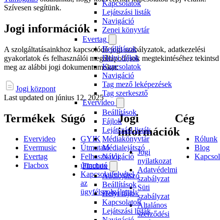
Kapcsolatok
Szívesen segítünk.
Lejátszási listák
Navigáció
Jogi információk
Zenei könyvtár
Evertag
Beállítások
A szolgáltatásainkhoz kapcsolódó jogi szabályzatok, adatkezelési
Helyi fájlok
gyakorlatok és felhasználói megállapodások megtekintéséhez tekintsd
Kapcsolatok
meg az alábbi jogi dokumentumokat:
Navigáció
Tag mező leképezések
Jogi központ
Tag szerkesztő
Last updated on
június 12, 2025
Evervideo
Beállítások
Termékek
Súgó
Jogi
Cég
Fájlok
információk
Lejátszási listák
Médiakönyvtár
Evervideo
GYIK
Rólunk
Médialejátszó
Evermusic
Útmutató
Blog
Jogi
Navigáció
Evertag
Felhasználói
Kapcsol
nyilatkozat
Flacbox
útmutató
Flacbox
Adatvédelmi
Kapcsolatfelvétel
Audiojátszó
szabályzat
az
Beállítások
Süti
ügyfélszolgálattal
Helyi fájlok
szabályzat
Kapcsolatok
Általános
Lejátszási listák
szerződési
Navigáció