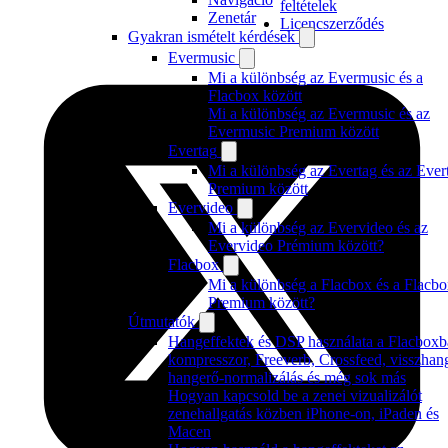
feltételek
Zenetár
Licencszerződés
Gyakran ismételt kérdések
Evermusic
Mi a különbség az Evermusic és a
Flacbox között
Mi a különbség az Evermusic és az
Evermusic Premium között
Evertag
Mi a különbség az Evertag és az Ever
Premium között
Evervideo
Mi a különbség az Evervideo és az
Evervideo Prémium között?
Flacbox
Mi a különbség a Flacbox és a Flacb
Premium között?
Útmutatók
Hangeffektek és DSP használata a Flacboxb
kompresszor, Freeverb, Crossfeed, visszhan
hangerő-normalizálás és még sok más
Hogyan kapcsold be a zenei vizualizálót
zenehallgatás közben iPhone-on, iPaden és
Macen