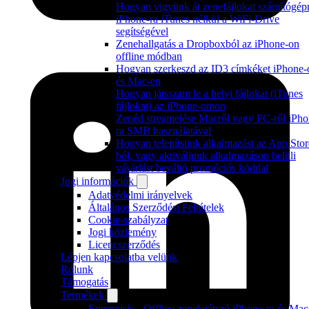
Hogyan vigyünk át zenefájlokat számítógép
iPhone-ra iTunes nélkül a WiFi-Drive
segítségével
Zenehallgatás a Dropboxból az iPhone-on
offline módban
Hogyan szerkeszd az ID3 címkéket iPhone-
és Mac-en
Hogyan játsszam le a helyi fájlokat (iTunes
fájlokat) az iPhone-omon
Zenéd streamelése Macről vagy PC-ről iPho
ra SMB használatával
Hogyan telepítsünk alkalmazást az App Stor
ból, vagy aktiváljunk alkalmazáson belüli
vásárlást beváltó promóciós kóddal
Jogi információk
Adatvédelmi irányelvek
Általános Szerződési Feltételek
Cookie-szabályzat
Jogi közlemény
Licencszerződés
Lépjen kapcsolatba velünk
Rólunk
Támogatás
Termékek
Evermusic - Offline zenelejátszó iPhone-ra és Mac