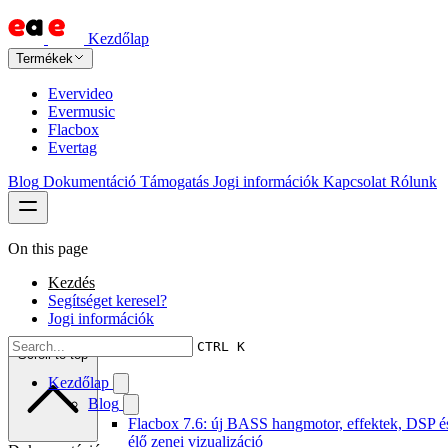
Kezdőlap
Termékek
Evervideo
Evermusic
Flacbox
Evertag
Blog
Dokumentáció
Támogatás
Jogi információk
Kapcsolat
Rólunk
On this page
Kezdés
Segítséget keresel?
Jogi információk
CTRL K
Scroll to top
Kezdőlap
Blog
Flacbox 7.6: új BASS hangmotor, effektek, DSP é
élő zenei vizualizáció