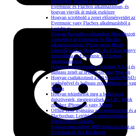
albumokat, előadókat és műfajokat az
Evermusic és Flacbox alkalmazásban, és
hogyan vigyük át másik eszközre
Hogyan scrobbold a zenei előzményeidet az
Evermusic vagy Flacbox alkalmazásból a
Last.fm-re
Hogyan használja a dinamikus Most játszott
widgeteket az Evermusic és Flacbox
alkalmazásokban iPhone-on és Macen
Lépésről lépésre útmutató: Az iCloud könyv
importálása az Evermusic és Flacbox
alkalmazásokba
Hogyan csatlakoztasd a Synology NAS-t és
hallgass zenét az iPhone-on vagy Mac-en
Hogyan csatlakoztasd a NAS tárolót Web
segítségével és hallgass zenét iPhone-on va
Macen
Hogyan tekinthetők meg a beágyazott
dalszövegek, megjegyzések és LRC fájlok
zenéhez iPhone-on vagy Macen
Offline zene lejátszása az Evermusicban és 
Flacboxban: Letöltés és szinkronizálás a
felhőből helyi fájlokba
Hogyan importáljon M3U lejátszási listát az
Evermusicbe és a Flacboxba