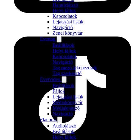
Hanglejátszó
Helyi fájlok
Kapcsolatok
Lejátszási listák
Navigáció
Zenei könyvtár
Evertag
Beállítások
Helyi fájlok
Kapcsolatok
Navigáció
Tag mező leképezések
Tag szerkesztő
Evervideo
Beállítások
Fájlok
Lejátszási listák
Médiakönyvtár
Médialejátszó
Navigáció
Flacbox
Audiojátszó
Beállítások
Helyi fájlok