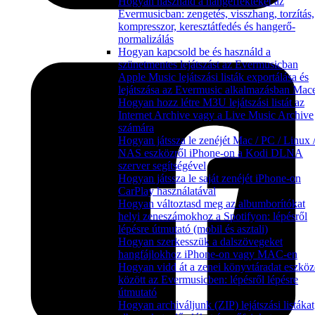
Hogyan használd a hangeffekteket az
Evermusicban: zengetés, visszhang, torzítás,
kompresszor, keresztátfedés és hangerő-
normalizálás
Hogyan kapcsold be és használd a
szünetmentes lejátszást az Evermusicban
Apple Music lejátszási listák exportálása és
lejátszása az Evermusic alkalmazásban Mac
Hogyan hozz létre M3U lejátszási listát az
Internet Archive vagy a Live Music Archive
számára
Hogyan játssza le zenéjét Mac / PC / Linux 
NAS eszközről iPhone-on a Kodi DLNA
szerver segítségével
Hogyan játssza le saját zenéjét iPhone-on
CarPlay használatával
Hogyan változtasd meg az albumborítókat
helyi zeneszámokhoz a Spotifyon: lépésről
lépésre útmutató (mobil és asztali)
Hogyan szerkesszük a dalszövegeket
hangfájlokhoz iPhone-on vagy MAC-en
Hogyan vidd át a zenei könyvtáradat eszkö
között az Evermusicben: lépésről lépésre
útmutató
Hogyan archiváljunk (ZIP) lejátszási listákat