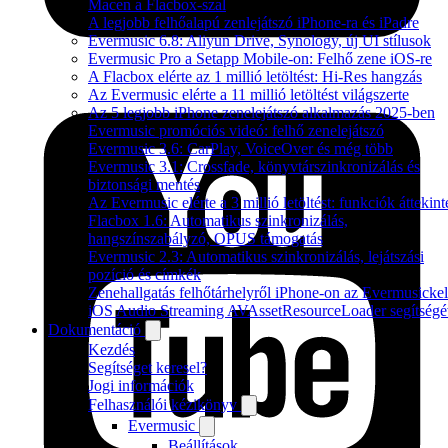
Macen a Flacbox-szal
A legjobb felhőalapú zenlejátszó iPhone-ra és iPadre
Evermusic 6.8: Aliyun Drive, Synology, új UI stílusok
Evermusic Pro a Setapp Mobile-on: Felhő zene iOS-re
A Flacbox elérte az 1 millió letöltést: Hi-Res hangzás
Az Evermusic elérte a 11 millió letöltést világszerte
Az 5 legjobb iPhone zenelejátszó alkalmazás 2025-ben
Evermusic promóciós videó: felhő zenelejátszó
Evermusic 3.6: CarPlay, VoiceOver és még több
Evermusic 3.1: Crossfade, könyvtárszinkronizálás és
biztonsági mentés
Az Evermusic elérte a 3 millió letöltést: funkciók áttekint
Flacbox 1.6: Automatikus szinkronizálás,
hangszínszabályzó, OPUS támogatás
Evermusic 2.3: Automatikus szinkronizálás, lejátszási
pozíció és címkék
Zenehallgatás felhőtárhelyről iPhone-on az Evermusickel
iOS Audio Streaming AVAssetResourceLoader segítségé
Dokumentáció
Kezdés
Segítséget keresel?
Jogi információk
Felhasználói kézikönyv
Evermusic
Beállítások