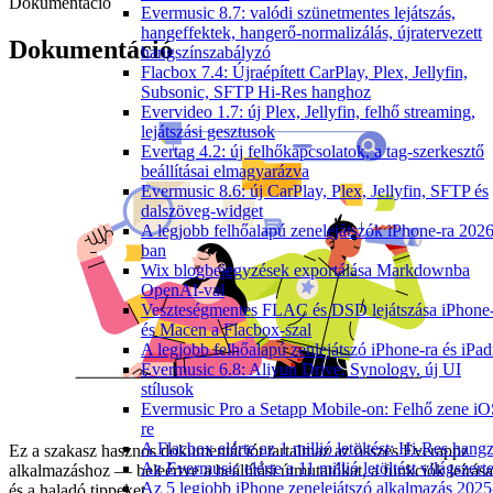
Dokumentáció
Evermusic 8.7: valódi szünetmentes lejátszás,
hangeffektek, hangerő-normalizálás, újratervezett
Dokumentáció
hangszínszabályzó
Flacbox 7.4: Újraépített CarPlay, Plex, Jellyfin,
Subsonic, SFTP Hi-Res hanghoz
Evervideo 1.7: új Plex, Jellyfin, felhő streaming,
lejátszási gesztusok
Evertag 4.2: új felhőkapcsolatok, a tag-szerkesztő
beállításai elmagyarázva
Evermusic 8.6: új CarPlay, Plex, Jellyfin, SFTP és
dalszöveg-widget
A legjobb felhőalapú zenelejátszók iPhone-ra 2026
ban
Wix blogbejegyzések exportálása Markdownba
OpenAI-val
Veszteségmentes FLAC és DSD lejátszása iPhone
és Macen a Flacbox-szal
A legjobb felhőalapú zenlejátszó iPhone-ra és iPad
Evermusic 6.8: Aliyun Drive, Synology, új UI
stílusok
Evermusic Pro a Setapp Mobile-on: Felhő zene iO
re
A Flacbox elérte az 1 millió letöltést: Hi-Res hang
Ez a szakasz hasznos dokumentációt tartalmaz az összes Everappz
Az Evermusic elérte a 11 millió letöltést világszert
alkalmazáshoz — beleértve a beállítási útmutatókat, a funkciók leírása
Az 5 legjobb iPhone zenelejátszó alkalmazás 2025
és a haladó tippeket.