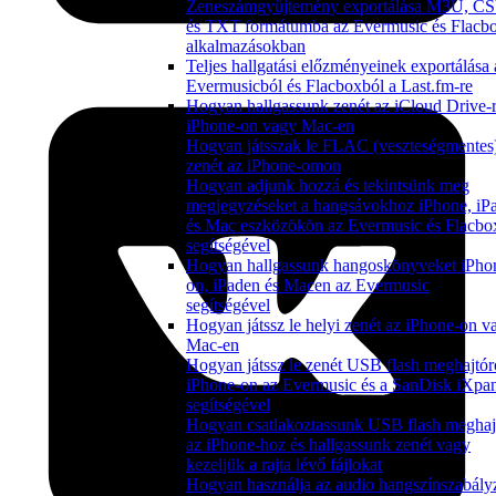
Zeneszámgyűjtemény exportálása M3U, C
és TXT formátumba az Evermusic és Flacb
alkalmazásokban
Teljes hallgatási előzményeinek exportálása 
Evermusicból és Flacboxból a Last.fm-re
Hogyan hallgassunk zenét az iCloud Drive-r
iPhone-on vagy Mac-en
Hogyan játsszak le FLAC (veszteségmentes
zenét az iPhone-omon
Hogyan adjunk hozzá és tekintsünk meg
megjegyzéseket a hangsávokhoz iPhone, iP
és Mac eszközökön az Evermusic és Flacbo
segítségével
Hogyan hallgassunk hangoskönyveket iPho
on, iPaden és Macen az Evermusic
segítségével
Hogyan játssz le helyi zenét az iPhone-on v
Mac-en
Hogyan játssz le zenét USB flash meghajtór
iPhone-on az Evermusic és a SanDisk iXpa
segítségével
Hogyan csatlakoztassunk USB flash meghaj
az iPhone-hoz és hallgassunk zenét vagy
kezeljük a rajta lévő fájlokat
Hogyan használja az audio hangszínszabály