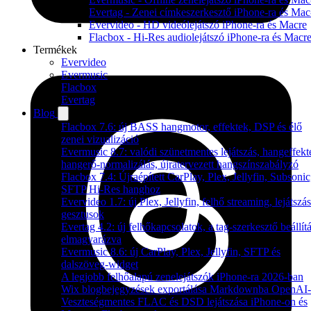
Evertag - Zenei címkeszerkesztő iPhone-ra és Mac
Evervideo - HD videólejátszó iPhone-ra és Macre
Flacbox - Hi-Res audiolejátszó iPhone-ra és Macr
Termékek
Evervideo
Evermusic
Flacbox
Evertag
Blog
Flacbox 7.6: új BASS hangmotor, effektek, DSP és élő
zenei vizualizáció
Evermusic 8.7: valódi szünetmentes lejátszás, hangeffekt
hangerő-normalizálás, újratervezett hangszínszabályzó
Flacbox 7.4: Újraépített CarPlay, Plex, Jellyfin, Subsonic
SFTP Hi-Res hanghoz
Evervideo 1.7: új Plex, Jellyfin, felhő streaming, lejátszás
gesztusok
Evertag 4.2: új felhőkapcsolatok, a tag-szerkesztő beállítá
elmagyarázva
Evermusic 8.6: új CarPlay, Plex, Jellyfin, SFTP és
dalszöveg-widget
A legjobb felhőalapú zenelejátszók iPhone-ra 2026-ban
Wix blogbejegyzések exportálása Markdownba OpenAI-
Veszteségmentes FLAC és DSD lejátszása iPhone-on és