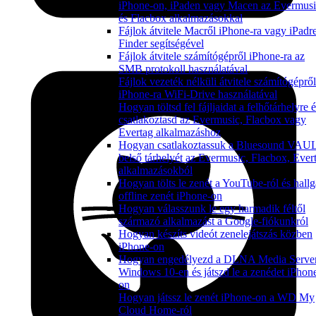
iPhone-on, iPaden vagy Macen az Evermusi
és Flacbox alkalmazásokkal
Fájlok átvitele Macről iPhone-ra vagy iPadr
Finder segítségével
Fájlok átvitele számítógépről iPhone-ra az
SMB protokoll használatával
Fájlok vezeték nélküli átvitele számítógépről
iPhone-ra WiFi-Drive használatával
Hogyan töltsd fel fájljaidat a felhőtárhelyre 
csatlakoztasd az Evermusic, Flacbox vagy
Evertag alkalmazáshoz
Hogyan csatlakoztassuk a Bluesound VAU
belső tárhelyét az Evermusic, Flacbox, Ever
alkalmazásokból
Hogyan tölts le zenét a YouTube-ról és hallg
offline zenét iPhone-on
Hogyan válasszunk le egy harmadik féltől
származó alkalmazást a Google-fiókunkról
Hogyan készíts videót zenelejátszás közben
iPhone-on
Hogyan engedélyezd a DLNA Media Server
Windows 10-en és játszd le a zenédet iPhon
on
Hogyan játssz le zenét iPhone-on a WD My
Cloud Home-ról