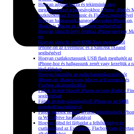
Hogyan adjunk hozzá és tekintsünk meg
megjegyzéseket a hangsávokhoz iPhone, iPad és 
eszközökön az Evermusic és Flacbox segítségével
Hogyan hallgassunk hangoskönyveket iPhone-on,
iPaden és Macen az Evermusic segítségével
Hogyan játssz le helyi zenét az iPhone-on vagy M
en
Hogyan játssz le zenét USB flash meghajtóról
iPhone-on az Evermusic és a SanDisk iXpand
segítségével
Hogyan csatlakoztassunk USB flash meghajtót az
iPhone-hoz és hallgassunk zenét vagy kezeljük a ra
lévő fájlokat
Hogyan használja az audio hangszínszabályzót
iPhone-on, iPaden vagy Macen az Evermusic és
Flacbox alkalmazásokkal
Fájlok átvitele Macről iPhone-ra vagy iPadre a Fin
segítségével
Fájlok átvitele számítógépről iPhone-ra az SMB
protokoll használatával
Fájlok vezeték nélküli átvitele számítógépről iPho
ra WiFi-Drive használatával
Hogyan töltsd fel fájljaidat a felhőtárhelyre és
csatlakoztasd az Evermusic, Flacbox vagy Evertag
alkalmazáshoz