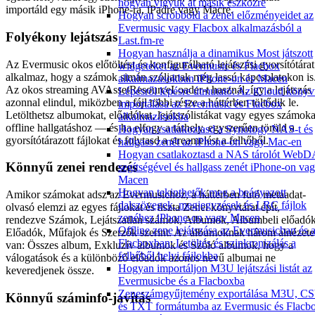
hogyan vigyük át másik eszközre
importáld egy másik iPhone-ra, iPadre vagy Macre.
Hogyan scrobbold a zenei előzményeidet az
Evermusic vagy Flacbox alkalmazásból a
Folyékony lejátszás
Last.fm-re
Hogyan használja a dinamikus Most játszott
Az Evermusic okos előtöltést és konfigurálható lejátszási gyorsítótárat
widgeteket az Evermusic és Flacbox
alkalmaz, hogy a számok simán szóljanak még lassú kapcsolatokon is
alkalmazásokban iPhone-on és Macen
Az okos streaming AVAssetResourceLoader-t használ, így a lejátszás
Lépésről lépésre útmutató: Az iCloud könyv
azonnal elindul, miközben a fájl többi része a háttérben töltődik le.
importálása az Evermusic és Flacbox
Letölthetsz albumokat, előadókat, lejátszólistákat vagy egyes számoka
alkalmazásokba
offline hallgatáshoz — és ha elfogy a tárhely, egyszerűen töröld a
Hogyan csatlakoztasd a Synology NAS-t és
gyorsítótárazott fájlokat és folytasd a streamelést a felhőből.
hallgass zenét az iPhone-on vagy Mac-en
Hogyan csatlakoztasd a NAS tárolót Web
Könnyű zenei rendezés
segítségével és hallgass zenét iPhone-on va
Macen
Hogyan tekinthetők meg a beágyazott
Amikor számokat adsz az Evermusichoz, a háttérben futó metaadat-
dalszövegek, megjegyzések és LRC fájlok
olvasó elemzi az egyes fájlokat és tiszta Zenei könyvtárat épít,
zenéhez iPhone-on vagy Macen
rendezve Számok, Lejátszatlan számok, Albumok, Albumbeli előadók
Offline zene lejátszása az Evermusicban és 
Előadók, Műfajok és Szerzők szerint. Az albumoknak három alnézete
Flacboxban: Letöltés és szinkronizálás a
van: Összes album, Exkluzív albumok és Szóló albumok, hogy a
felhőből helyi fájlokba
válogatások és a különböző előadók azonos nevű albumai ne
Hogyan importáljon M3U lejátszási listát az
keveredjenek össze.
Evermusicbe és a Flacboxba
Zeneszámgyűjtemény exportálása M3U, C
Könnyű száminfo-javítás
és TXT formátumba az Evermusic és Flacb