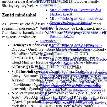
Gyakran ismételt kérdések
megosztja a vásárlásokat iOS és Mac között az iCloud és Family
Evermusic
Sharing segítségével.
Mi a különbség az Evermusic és a
Flacbox között
Zenéd mindenhol
Mi a különbség az Evermusic és az
Evermusic Premium között
Az Evermusic lehetővé teszi, hogy felépítsd saját felhőalapú zenei
Evertag
streaming rendszeredet — akárcsak a Spotify, de korlátozások nélkül.
Mi a különbség az Evertag és az Ever
Csatlakoztass bármilyen forráskombinációt, és igény szerint streamelj
Premium között
vagy tölts le számokat:
Evervideo
Személyes felhőfiókok:
iCloud Drive · Google Drive ·
Mi a különbség az Evervideo és az
Dropbox · OneDrive · Box · MEGA · Yandex.Disk · pCloud ·
Evervideo Prémium között?
MediaFire · WD My Cloud Home · InfiniCLOUD
Flacbox
(TeraCLOUD) · HiDrive · OpenDrive · MyDrive · Put.io ·
Mi a különbség a Flacbox és a Flacb
Cloud Mail.ru · Icedrive · Koofr · Proton Drive · Internxt ·
Premium között?
AliDrive (阿里云盘) · Baidu Pan (百度网盘).
Útmutatók
Saját hosztolt szerverek és médiakönyvtárak:
Plex · Jellyfin
Hangeffektek és DSP használata a Flacboxb
Emby · Subsonic (és minden Subsonic-kompatibilis szerver —
kompresszor, Freeverb, Crossfeed, visszhan
Airsonic, Funkwhale, Gonic, Logitech Media Server, Ampache
hangerő-normalizálás és még sok más
· Navidrome · Nextcloud (és Owncloud, a megosztott API-n
Hogyan kapcsold be a zenei vizualizálót
keresztül) · Synology Drive · QNAP.
zenehallgatás közben iPhone-on, iPaden és
NAS és fájlmegosztási protokollok:
SMB (SMB1, SMB2,
Macen
Auto) · WebDAV (HTTP / HTTPS) · FTP / FTPS · SFTP (SS
Hogyan használd a hangeffekteket az
fájlátviteli protokoll, jelszó vagy nyilvános kulcs alapú
Evermusicban: zengetés, visszhang, torzítás,
hitelesítés) · NFS · DLNA / UPnP (lejátszás és letöltés).