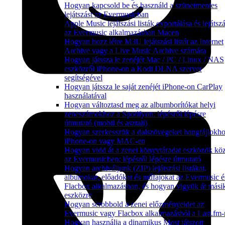
Hogyan kapcsold be és használd a szünetmentes
lejátszást az Evermusicban
Apple Music lejátszási listák exportálása és lejátsz
az Evermusic alkalmazásban Macen
Hogyan hozz létre M3U lejátszási listát az Internet
Archive vagy a Live Music Archive számára
Hogyan játssza le zenéjét Mac / PC / Linux / NAS
eszközről iPhone-on a Kodi DLNA szerver
segítségével
Hogyan játssza le saját zenéjét iPhone-on CarPlay
használatával
Hogyan változtasd meg az albumborítókat helyi
zeneszámokhoz a Spotifyon: lépésről lépésre
útmutató (mobil és asztali)
Hogyan szerkesszük a dalszövegeket hangfájlokh
iPhone-on vagy MAC-en
Hogyan vidd át a zenei könyvtáradat eszközök köz
az Evermusicben: lépésről lépésre útmutató
Hogyan archiváljunk (ZIP) lejátszási listákat,
albumokat, előadókat és műfajokat az Evermusic é
Flacbox alkalmazásban, és hogyan vigyük át mási
eszközre
Hogyan scrobbold a zenei előzményeidet az
Evermusic vagy Flacbox alkalmazásból a Last.fm-
Hogyan használja a dinamikus Most játszott