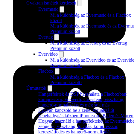
Gyakran ismételt kérdések
Evermusic
Mi a különbség az Evermusic és a Flacbox
között
Mi a különbség az Evermusic és az Evermus
Premium között
Evertag
Mi a különbség az Evertag és az Evertag
Premium között
Evervideo
Mi a különbség az Evervideo és az Evervid
Prémium között?
Flacbox
Mi a különbség a Flacbox és a Flacbox
Premium között?
Útmutatók
Hangeffektek és DSP használata a Flacboxban:
kompresszor, Freeverb, Crossfeed, visszhang,
hangerő-normalizálás és még sok más
Hogyan kapcsold be a zenei vizualizálót
zenehallgatás közben iPhone-on, iPaden és Macen
Hogyan használd a hangeffekteket az Evermusicb
zengetés, visszhang, torzítás, kompresszor,
keresztátfedés és hangerő-normalizálás