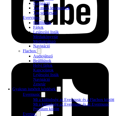
Navigáció
Tag mező leképezések
Tag szerkesztő
Evervideo
Beállítások
Fájlok
Lejátszási listák
Médiakönyvtár
Médialejátszó
Navigáció
Flacbox
Audiojátszó
Beállítások
Helyi fájlok
Kapcsolatok
Lejátszási listák
Navigáció
Zenetár
Gyakran ismételt kérdések
Evermusic
Mi a különbség az Evermusic és a Flacbox között
Mi a különbség az Evermusic és az Evermusic
Premium között
Evertag