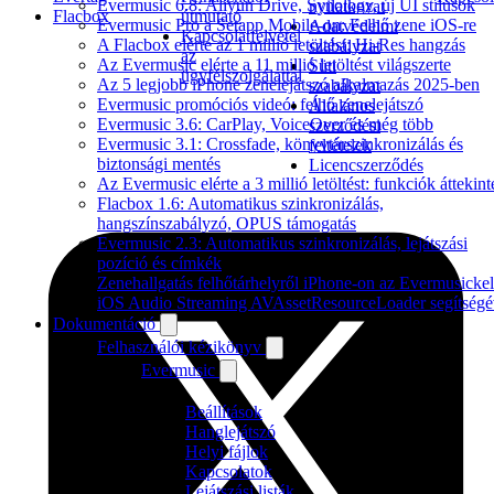
Evermusic 6.8: Aliyun Drive, Synology, új UI stílusok
nyilatkozat
Flacbox
útmutató
Evermusic Pro a Setapp Mobile-on: Felhő zene iOS-re
Adatvédelmi
Kapcsolatfelvétel
A Flacbox elérte az 1 millió letöltést: Hi-Res hangzás
szabályzat
az
Az Evermusic elérte a 11 millió letöltést világszerte
Süti
ügyfélszolgálattal
Az 5 legjobb iPhone zenelejátszó alkalmazás 2025-ben
szabályzat
Evermusic promóciós videó: felhő zenelejátszó
Általános
Evermusic 3.6: CarPlay, VoiceOver és még több
szerződési
Evermusic 3.1: Crossfade, könyvtárszinkronizálás és
feltételek
biztonsági mentés
Licencszerződés
Az Evermusic elérte a 3 millió letöltést: funkciók áttekint
Flacbox 1.6: Automatikus szinkronizálás,
hangszínszabályzó, OPUS támogatás
Evermusic 2.3: Automatikus szinkronizálás, lejátszási
pozíció és címkék
Zenehallgatás felhőtárhelyről iPhone-on az Evermusickel
iOS Audio Streaming AVAssetResourceLoader segítségé
Dokumentáció
Felhasználói kézikönyv
Evermusic
Beállítások
Hanglejátszó
Helyi fájlok
Kapcsolatok
Lejátszási listák