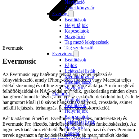
Navigáció
Zenei könyvtár
Evertag
Beállítások
Helyi fájlok
Kapcsolatok
Navigáció
Tag mező leképezések
Tag szerkesztő
Evermusic
Evervideo
Evermusic
Beállítások
Fájlok
Lejátszási listák
Az Evermusic egy hatékony felhőalapú zenei lejátszó és
Médiakönyvtár
könyvtárkezelő, amely iPhone-odat, iPadedet vagy Macodat teljes
Médialejátszó
értékű streaming és offline zenei rendszerré alakítja. A már meglévő
Navigáció
felhőfiókjaiddal és NAS-oddal működik, gyakorlatilag minden olyan
Flacbox
hangformátumot lejátszik, amelyet az eszközöd dekódolni tud, és fejle
Audiojátszó
hangmotort kínál (10-sávos hangszínszabályozó, crossfade, szünet
Beállítások
nélküli lejátszás, térhangzás, hangmagasság-korrekció).
Helyi fájlok
Kapcsolatok
Két kiadásban érhető el: Evermusic (ingyenes, hirdetésekkel) és
Lejátszási listák
Evermusic Pro (fizetős, hirdetések nélkül, teljes funkcióskészlet). Az
Navigáció
ingyenes kiadáshoz elérhető élethosszig tartó, havi és éves Premium
Zenetár
tervek ugyanazt a funkcióskészletet nyitják meg; mindkét kiadás