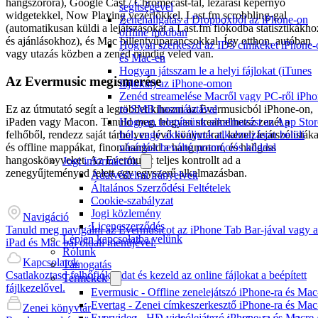
hangszóróra), Google Cast / Chromecast-tal, lezárási képernyő
segítségével
widgetekkel, Now Playing vezérlőkkel, Last.fm scrobbling-gal
Zenehallgatás a Dropboxból az iPhone-on
(automatikusan küldi a lejátszásokat a Last.fm fiókodba statisztikákho
offline módban
és ajánlásokhoz), és Mac billentyűparancsokkal. Így otthon, autóban
Hogyan szerkeszd az ID3 címkéket iPhone-
vagy utazás közben a zenéd mindig veled van.
és Mac-en
Hogyan játsszam le a helyi fájlokat (iTunes
Az Evermusic megismerése
fájlokat) az iPhone-omon
Zenéd streamelése Macről vagy PC-ről iPho
Ez az útmutató segít a legtöbbet kihozni az Evermusicból iPhone-on,
ra SMB használatával
iPaden vagy Macon. Tanuld meg, hogyan streamelhetsz zenét a
Hogyan telepítsünk alkalmazást az App Stor
felhőből, rendezz saját tárhelyen lévő könyvtárat, kezelj lejátszólistáka
ból, vagy aktiváljunk alkalmazáson belüli
és offline mappákat, finomhangold a hangmotort, és hallgass
vásárlást beváltó promóciós kóddal
hangoskönyveket. Az Evermusic teljes kontrollt ad a
Jogi információk
zenegyűjteményed felett egy egyszerű alkalmazásban.
Adatvédelmi irányelvek
Általános Szerződési Feltételek
Cookie-szabályzat
Jogi közlemény
Navigáció
Licencszerződés
Tanuld meg navigálni az Evermusicot az iPhone Tab Bar-jával vagy 
Lépjen kapcsolatba velünk
iPad és Mac bal oldali menüjével.
Rólunk
Kapcsolatok
Támogatás
Csatlakoztasd felhőfiókjaidat és kezeld az online fájlokat a beépített
Termékek
fájlkezelővel.
Evermusic - Offline zenelejátszó iPhone-ra és Mac
Evertag - Zenei címkeszerkesztő iPhone-ra és Mac
Zenei könyvtár
Evervideo - HD videólejátszó iPhone-ra és Macre