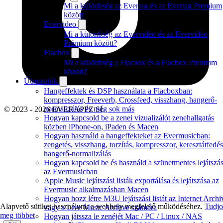
Mi a különbség az Evertag és az Evertag Premium
között
Evervideo
Mi a különbség az Evervideo és az Evervideo
Prémium között?
Flacbox
Mi a különbség a Flacbox és a Flacbox Premium
között?
Útmutatók
Hangeffektek és DSP használata a Flacboxban:
kompresszor, Freeverb, Crossfeed, visszhang, hangerő-
normalizálás és még sok más
© 2023 - 2026 EVERAPPZ SL
Hogyan kapcsold be a zenei vizualizálót zenehallgatás
közben iPhone-on, iPaden és Macen
Hogyan használd a hangeffekteket az Evermusicban:
zengetés, visszhang, torzítás, kompresszor, keresztátfedés
hangerő-normalizálás
Hogyan kapcsold be és használd a szünetmentes lejátszás
az Evermusicban
Apple Music lejátszási listák exportálása és lejátszása az
Evermusic alkalmazásban Macen
Hogyan hozz létre M3U lejátszási listát az Internet Archi
Alapvető sütiket használunk a webhely megfelelő működéséhez.
Tudj
vagy a Live Music Archive számára
meg többet
Hogyan játssza le zenéjét Mac / PC / Linux / NAS