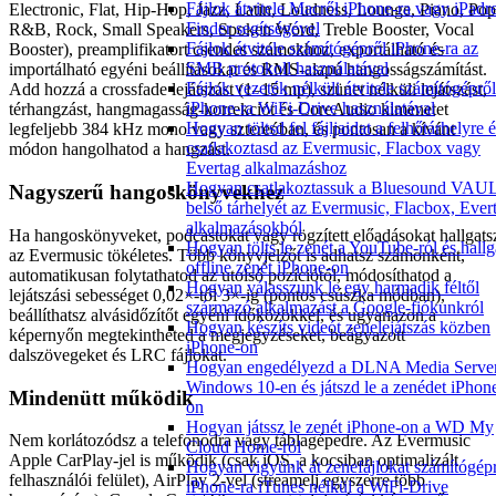
Fájlok átvitele Macről iPhone-ra vagy iPadr
Electronic, Flat, Hip-Hop, Jazz, Latin, Loudness, Lounge, Piano, Pop
Finder segítségével
R&B, Rock, Small Speakers, Spoken Word, Treble Booster, Vocal
Fájlok átvitele számítógépről iPhone-ra az
Booster), preamplifikatort csendes számokhoz, exportálható és
SMB protokoll használatával
importálható egyéni beállításokat és RMS-alapú hangosságszámítást.
Fájlok vezeték nélküli átvitele számítógépről
Add hozzá a crossfade lejátszást (1–15 mp), szünet nélküli lejátszást,
iPhone-ra WiFi-Drive használatával
térhangzást, hangmagasság-korrekciót és CoreAudio kimenetet
Hogyan töltsd fel fájljaidat a felhőtárhelyre 
legfeljebb 384 kHz mono vagy sztereóban, és pontosan a kívánt
csatlakoztasd az Evermusic, Flacbox vagy
módon hangolhatod a hangzást.
Evertag alkalmazáshoz
Hogyan csatlakoztassuk a Bluesound VAU
Nagyszerű hangoskönyvekhez
belső tárhelyét az Evermusic, Flacbox, Ever
alkalmazásokból
Ha hangoskönyveket, podcastokat vagy rögzített előadásokat hallgats
Hogyan tölts le zenét a YouTube-ról és hallg
az Evermusic tökéletes. Több könyvjelzőt is adhatsz számonként,
offline zenét iPhone-on
automatikusan folytathatod az utolsó pozíciótól, módosíthatod a
Hogyan válasszunk le egy harmadik féltől
lejátszási sebességet 0,02×-tól 3×-ig (pontos csúszka módban),
származó alkalmazást a Google-fiókunkról
beállíthatsz alvásidőzítőt egyéni időközökkel, és ugyanazon a
Hogyan készíts videót zenelejátszás közben
képernyőn megtekintheted a megjegyzéseket, beágyazott
iPhone-on
dalszövegeket és LRC fájlokat.
Hogyan engedélyezd a DLNA Media Server
Windows 10-en és játszd le a zenédet iPhon
Mindenütt működik
on
Hogyan játssz le zenét iPhone-on a WD My
Nem korlátozódsz a telefonodra vagy táblagépedre. Az Evermusic
Cloud Home-ról
Apple CarPlay-jel is működik (csak iOS, a kocsiban optimalizált
Hogyan vigyünk át zenefájlokat számítógép
felhasználói felület), AirPlay 2-vel (streamelj egyszerre több
iPhone-ra iTunes nélkül a WiFi-Drive