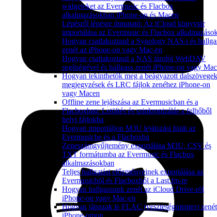
widgeteket az Evermusic és Flacbox
alkalmazásokban iPhone-on és Macen
Lépésről lépésre útmutató: Az iCloud könyvtár
importálása az Evermusic és Flacbox alkalmazáso
Hogyan csatlakoztasd a Synology NAS-t és hallga
zenét az iPhone-on vagy Mac-en
Hogyan csatlakoztasd a NAS tárolót WebDAV
segítségével és hallgass zenét iPhone-on vagy Ma
Hogyan tekinthetők meg a beágyazott dalszövegek
megjegyzések és LRC fájlok zenéhez iPhone-on
vagy Macen
Offline zene lejátszása az Evermusicban és a
Flacboxban: Letöltés és szinkronizálás a felhőből
helyi fájlokba
Hogyan importáljon M3U lejátszási listát az
Evermusicbe és a Flacboxba
Zeneszámgyűjtemény exportálása M3U, CSV és
TXT formátumba az Evermusic és Flacbox
alkalmazásokban
Teljes hallgatási előzményeinek exportálása az
Evermusicból és Flacboxból a Last.fm-re
Hogyan hallgassunk zenét az iCloud Drive-ról
iPhone-on vagy Mac-en
Hogyan játsszak le FLAC (veszteségmentes) zenét
iPhone-omon