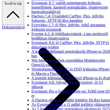
Evermusic 8.7: valódi szünetmentes lejátszás,
Scroll to top
hangeffektek, hangerő-normalizálás, újratervezett
hangszínszabályzó
Flacbox 7.4: Újraépített CarPlay, Plex, Jellyfin,
Subsonic, SFTP Hi-Res hanghoz
Evervideo 1.7: új Plex, Jellyfin, felhő streaming,
Dokumentáció
lejátszási gesztusok
Evertag 4.2: új felhőkapcsolatok, a tag-szerkesztő
beállításai elmagyarázva
Evermusic 8.6: új CarPlay, Plex, Jellyfin, SFTP és
dalszöveg-widget
A legjobb felhőalapú zenelejátszók iPhone-ra 2026
ban
Wix blogbejegyzések exportálása Markdownba
OpenAI-val
Veszteségmentes FLAC és DSD lejátszása iPhone
és Macen a Flacbox-szal
A legjobb felhőalapú zenlejátszó iPhone-ra és iPad
Evermusic 6.8: Aliyun Drive, Synology, új UI
stílusok
Evermusic Pro a Setapp Mobile-on: Felhő zene iO
re
A Flacbox elérte az 1 millió letöltést: Hi-Res hang
Az Evermusic elérte a 11 millió letöltést világszert
Az 5 legjobb iPhone zenelejátszó alkalmazás 2025