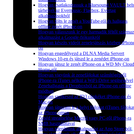
Hogyan csatlakoztassuk a Bluesound VAULT bel
tárhelyét az Evermusic, Flacbox, Evertag
alkalmazásokból
Hogyan tölts le zenét a YouTube-ról és hallgass
offline zenét iPhone-on
Hogyan válasszunk le egy harmadik féltől szárma
alkalmazást a Google-fiókunkról
Hogyan készíts videót zenelejátszás közben iPhon
on
Hogyan engedélyezd a DLNA Media Servert
Windows 10-en és játszd le a zenédet iPhone-on
Hogyan játssz le zenét iPhone-on a WD My Clou
Home-ról
Hogyan vigyünk át zenefájlokat számítógépről
iPhone-ra iTunes nélkül a WiFi-Drive segítségével
Zenehallgatás a Dropboxból az iPhone-on offline
módban
Hogyan szerkeszd az ID3 címkéket iPhone-on és
Mac-en
Hogyan játsszam le a helyi fájlokat (iTunes fájloka
az iPhone-omon
Zenéd streamelése Macről vagy PC-ről iPhone-ra
SMB használatával
Hogyan telepítsünk alkalmazást az App Store-ból,