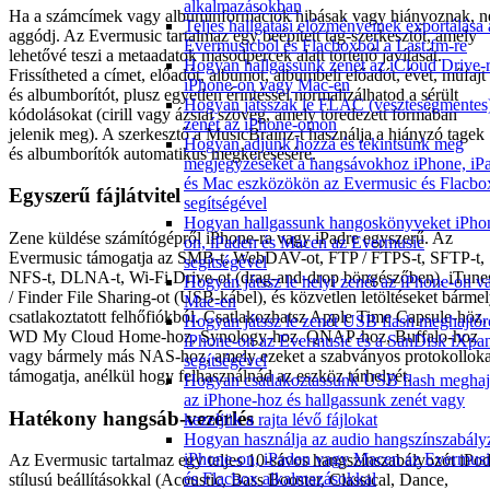
alkalmazásokban
Ha a számcímek vagy albuminformációk hibásak vagy hiányoznak, n
Teljes hallgatási előzményeinek exportálása 
aggódj. Az Evermusic tartalmaz egy beépített tag-szerkesztőt, amely
Evermusicból és Flacboxból a Last.fm-re
lehetővé teszi a metaadatok másodpercek alatt történő javítását.
Hogyan hallgassunk zenét az iCloud Drive-r
Frissítheted a címet, előadót, albumot, albumbeli előadót, évet, műfajt
iPhone-on vagy Mac-en
és albumborítót, plusz egyetlen érintéssel normalizálhatod a sérült
Hogyan játsszak le FLAC (veszteségmentes
kódolásokat (cirill vagy ázsiai szöveg, amely töredezett formában
zenét az iPhone-omon
jelenik meg). A szerkesztő a MusicBrainz-t használja a hiányzó tagek
Hogyan adjunk hozzá és tekintsünk meg
és albumborítók automatikus megkeresésére.
megjegyzéseket a hangsávokhoz iPhone, iP
és Mac eszközökön az Evermusic és Flacbo
Egyszerű fájlátvitel
segítségével
Hogyan hallgassunk hangoskönyveket iPho
Zene küldése számítógépről iPhone-ra vagy iPadre egyszerű. Az
on, iPaden és Macen az Evermusic
Evermusic támogatja az SMB-t, WebDAV-ot, FTP / FTPS-t, SFTP-t,
segítségével
NFS-t, DLNA-t, Wi-Fi Drive-ot (drag-and-drop böngészőben), iTune
Hogyan játssz le helyi zenét az iPhone-on v
/ Finder File Sharing-ot (USB-kábel), és közvetlen letöltéseket bárme
Mac-en
csatlakoztatott felhőfiókból. Csatlakozhatsz Apple Time Capsule-höz,
Hogyan játssz le zenét USB flash meghajtór
WD My Cloud Home-hoz, Synology-hoz, QNAP-hoz, Buffalo-hoz
iPhone-on az Evermusic és a SanDisk iXpa
vagy bármely más NAS-hoz, amely ezeket a szabványos protokolloka
segítségével
támogatja, anélkül hogy felhasználnád az eszköz tárhelyét.
Hogyan csatlakoztassunk USB flash meghaj
az iPhone-hoz és hallgassunk zenét vagy
Hatékony hangsáb-vezérlés
kezeljük a rajta lévő fájlokat
Hogyan használja az audio hangszínszabály
iPhone-on, iPaden vagy Macen az Evermusi
Az Evermusic tartalmaz egy teljes 10-sávos hangszínszabályozót iPod
és Flacbox alkalmazásokkal
stílusú beállításokkal (Acoustic, Bass Booster, Classical, Dance,