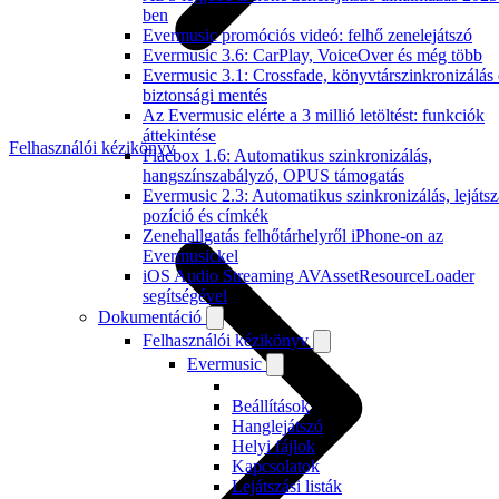
ben
Evermusic promóciós videó: felhő zenelejátszó
Evermusic 3.6: CarPlay, VoiceOver és még több
Evermusic 3.1: Crossfade, könyvtárszinkronizálás 
biztonsági mentés
Az Evermusic elérte a 3 millió letöltést: funkciók
áttekintése
Felhasználói kézikönyv
Flacbox 1.6: Automatikus szinkronizálás,
hangszínszabályzó, OPUS támogatás
Evermusic 2.3: Automatikus szinkronizálás, lejátsz
pozíció és címkék
Zenehallgatás felhőtárhelyről iPhone-on az
Evermusickel
iOS Audio Streaming AVAssetResourceLoader
segítségével
Dokumentáció
Felhasználói kézikönyv
Evermusic
Beállítások
Hanglejátszó
Helyi fájlok
Kapcsolatok
Lejátszási listák