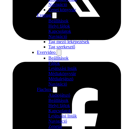
Navigáció
Zenei könyvtár
Evertag
Beállítások
Helyi fájlok
Kapcsolatok
Navigáció
Tag mező leképezések
Tag szerkesztő
Evervideo
Beállítások
Fájlok
Lejátszási listák
Médiakönyvtár
Médialejátszó
Navigáció
Flacbox
Audiojátszó
Beállítások
Helyi fájlok
Kapcsolatok
Lejátszási listák
Navigáció
Zenetár