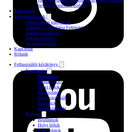
vagy aktiváljunk alkalmazáson belüli vásárlást
beváltó promóciós kóddal
Támogatás
Jogi információk
Adatvédelmi irányelvek
Általános Szerződési Feltételek
Cookie-szabályzat
Jogi közlemény
Licencszerződés
Kapcsolat
Rólunk
Felhasználói kézikönyv
Evermusic
Beállítások
Hanglejátszó
Helyi fájlok
Kapcsolatok
Lejátszási listák
Navigáció
Zenei könyvtár
Evertag
Beállítások
Helyi fájlok
Kapcsolatok