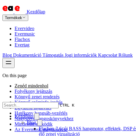
Kezdőlap
Termékek
Evervideo
Evermusic
Flacbox
Evertag
Blog
Dokumentáció
Támogatás
Jogi információk
Kapcsolat
Rólunk
On this page
Zenéd mindenhol
Folyékony lejátszás
Könnyű zenei rendezés
Könnyű száminfo-javítás
CTRL K
Egyszerű fájlátvitel
Hatékony hangsáb-vezérlés
Kezdőlap
Nagyszerű hangoskönyvekhez
Blog
Mindenütt működik
Flacbox 7.6: új BASS hangmotor, effektek, DSP é
Az Evermusic megismerése
élő zenei vizualizáció