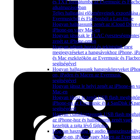
és TXT formátumba az Evermusic és Flacb
alkalmazásokban
Teljes hallgatási előzményeinek exportálása 
Evermusicból és Flacboxból a Last.fm-re
Hogyan hallgassunk zenét az iCloud Drive-r
iPhone-on vagy Mac-en
Hogyan játsszak le FLAC (veszteségmentes
zenét az iPhone-omon
Hogyan adjunk hozzá és tekintsünk meg
megjegyzéseket a hangsávokhoz iPhone, iP
és Mac eszközökön az Evermusic és Flacbo
segítségével
Hogyan hallgassunk hangoskönyveket iPho
on, iPaden és Macen az Evermusic
segítségével
Hogyan játssz le helyi zenét az iPhone-on v
Mac-en
Hogyan játssz le zenét USB flash meghajtór
iPhone-on az Evermusic és a SanDisk iXpa
segítségével
Hogyan csatlakoztassunk USB flash meghaj
az iPhone-hoz és hallgassunk zenét vagy
kezeljük a rajta lévő fájlokat
Hogyan használja az audio hangszínszabály
iPhone-on, iPaden vagy Macen az Evermusi