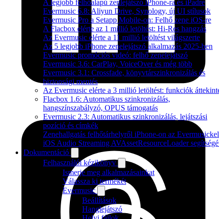
A legjobb felhőalapú zenlejátszó iPhone-ra és iPadre
Evermusic 6.8: Aliyun Drive, Synology, új UI stílusok
Evermusic Pro a Setapp Mobile-on: Felhő zene iOS-re
A Flacbox elérte az 1 millió letöltést: Hi-Res hangzás
Az Evermusic elérte a 11 millió letöltést világszerte
Az 5 legjobb iPhone zenelejátszó alkalmazás 2025-ben
Evermusic promóciós videó: felhő zenelejátszó
Evermusic 3.6: CarPlay, VoiceOver és még több
Evermusic 3.1: Crossfade, könyvtárszinkronizálás és
biztonsági mentés
Az Evermusic elérte a 3 millió letöltést: funkciók áttekint
Flacbox 1.6: Automatikus szinkronizálás,
hangszínszabályzó, OPUS támogatás
Evermusic 2.3: Automatikus szinkronizálás, lejátszási
pozíció és címkék
Zenehallgatás felhőtárhelyről iPhone-on az Evermusickel
iOS Audio Streaming AVAssetResourceLoader segítségé
Dokumentáció
Felhasználói kézikönyv
Ismerje meg alkalmazásainkat
Válassza ki termékét
Evermusic
Beállítások
Hanglejátszó
Helyi fájlok