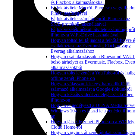
és Flacbox alkalmazásokkal
Fájlok átvitele Macről iPhone-ra vagy iPadr
Finder segítségével
Fájlok átvitele számítógépről iPhone-ra az
SMB protokoll használatával
Fájlok vezeték nélküli átvitele számítógépről
iPhone-ra WiFi-Drive használatával
Hogyan töltsd fel fájljaidat a felhőtárhelyre 
csatlakoztasd az Evermusic, Flacbox vagy
Evertag alkalmazáshoz
Hogyan csatlakoztassuk a Bluesound VAU
belső tárhelyét az Evermusic, Flacbox, Ever
alkalmazásokból
Hogyan tölts le zenét a YouTube-ról és hallg
offline zenét iPhone-on
Hogyan válasszunk le egy harmadik féltől
származó alkalmazást a Google-fiókunkról
Hogyan készíts videót zenelejátszás közben
iPhone-on
Hogyan engedélyezd a DLNA Media Server
Windows 10-en és játszd le a zenédet iPhon
on
Hogyan játssz le zenét iPhone-on a WD My
Cloud Home-ról
Hogyan vigyünk át zenefájlokat számítógép