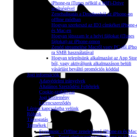
iPhone-ra iTunes nélkül a WiFi-Drive
segítségével
Zenehallgatás a Dropboxból az iPhone-on
offline módban
Hogyan szerkeszd az ID3 címkéket iPhone-
és Mac-en
Hogyan játsszam le a helyi fájlokat (iTunes
fájlokat) az iPhone-omon
Zenéd streamelése Macről vagy PC-ről iPho
ra SMB használatával
Hogyan telepítsünk alkalmazást az App Stor
ból, vagy aktiváljunk alkalmazáson belüli
vásárlást beváltó promóciós kóddal
Jogi információk
Adatvédelmi irányelvek
Általános Szerződési Feltételek
Cookie-szabályzat
Jogi közlemény
Licencszerződés
Lépjen kapcsolatba velünk
Rólunk
Támogatás
Termékek
Evermusic - Offline zenelejátszó iPhone-ra és Mac
Evertag - Zenei címkeszerkesztő iPhone-ra és Mac