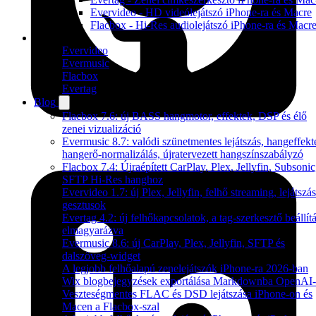
Evervideo - HD videólejátszó iPhone-ra és Macre
Flacbox - Hi-Res audiolejátszó iPhone-ra és Macr
Termékek
Evervideo
Evermusic
Flacbox
Evertag
Blog
Flacbox 7.6: új BASS hangmotor, effektek, DSP és élő
zenei vizualizáció
Evermusic 8.7: valódi szünetmentes lejátszás, hangeffekt
hangerő-normalizálás, újratervezett hangszínszabályzó
Flacbox 7.4: Újraépített CarPlay, Plex, Jellyfin, Subsonic
SFTP Hi-Res hanghoz
Evervideo 1.7: új Plex, Jellyfin, felhő streaming, lejátszás
gesztusok
Evertag 4.2: új felhőkapcsolatok, a tag-szerkesztő beállítá
elmagyarázva
Evermusic 8.6: új CarPlay, Plex, Jellyfin, SFTP és
dalszöveg-widget
A legjobb felhőalapú zenelejátszók iPhone-ra 2026-ban
Wix blogbejegyzések exportálása Markdownba OpenAI-
Veszteségmentes FLAC és DSD lejátszása iPhone-on és
Macen a Flacbox-szal