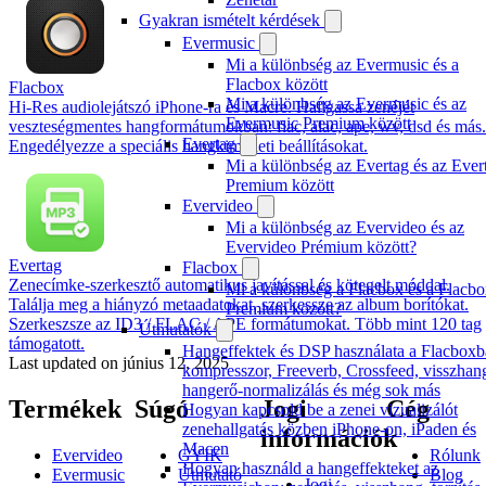
Gyakran ismételt kérdések
Evermusic
Mi a különbség az Evermusic és a
Flacbox között
Flacbox
Mi a különbség az Evermusic és az
Hi-Res audiolejátszó iPhone-ra és Macre. Hallgassa zenéjét
Evermusic Premium között
veszteségmentes hangformátumokban: flac, alac, ape, wv, dsd és más.
Evertag
Engedélyezze a speciális hangkimeneti beállításokat.
Mi a különbség az Evertag és az Ever
Premium között
Evervideo
Mi a különbség az Evervideo és az
Evervideo Prémium között?
Evertag
Flacbox
Zenecímke-szerkesztő automatikus javítással és kötegelt móddal.
Mi a különbség a Flacbox és a Flacb
Találja meg a hiányzó metaadatokat, szerkessze az album borítókat.
Premium között?
Szerkeszsze az ID3 / FLAC / APE formátumokat. Több mint 120 tag
Útmutatók
támogatott.
Hangeffektek és DSP használata a Flacboxb
Last updated on
június 12, 2025
kompresszor, Freeverb, Crossfeed, visszhan
hangerő-normalizálás és még sok más
Termékek
Súgó
Jogi
Cég
Hogyan kapcsold be a zenei vizualizálót
zenehallgatás közben iPhone-on, iPaden és
információk
Macen
Evervideo
GYIK
Rólunk
Hogyan használd a hangeffekteket az
Evermusic
Útmutató
Blog
Jogi