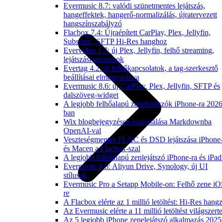
Evermusic 8.7: valódi szünetmentes lejátszás,
hangeffektek, hangerő-normalizálás, újratervezett
hangszínszabályzó
Flacbox 7.4: Újraépített CarPlay, Plex, Jellyfin,
Subsonic, SFTP Hi-Res hanghoz
Evervideo 1.7: új Plex, Jellyfin, felhő streaming,
lejátszási gesztusok
Evertag 4.2: új felhőkapcsolatok, a tag-szerkesztő
beállításai elmagyarázva
Evermusic 8.6: új CarPlay, Plex, Jellyfin, SFTP és
dalszöveg-widget
A legjobb felhőalapú zenelejátszók iPhone-ra 2026
ban
Wix blogbejegyzések exportálása Markdownba
OpenAI-val
Veszteségmentes FLAC és DSD lejátszása iPhone
és Macen a Flacbox-szal
A legjobb felhőalapú zenlejátszó iPhone-ra és iPad
Evermusic 6.8: Aliyun Drive, Synology, új UI
stílusok
Evermusic Pro a Setapp Mobile-on: Felhő zene iO
re
A Flacbox elérte az 1 millió letöltést: Hi-Res hang
Az Evermusic elérte a 11 millió letöltést világszert
Az 5 legjobb iPhone zenelejátszó alkalmazás 2025