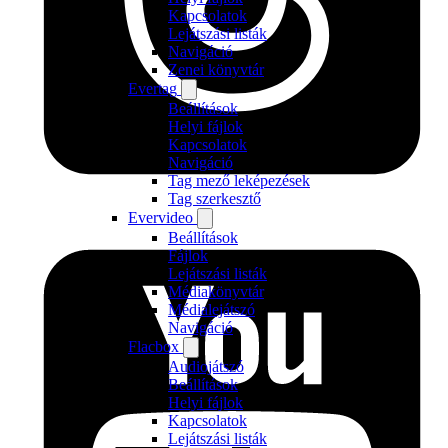
Kapcsolatok
Lejátszási listák
Navigáció
Zenei könyvtár
Evertag
Beállítások
Helyi fájlok
Kapcsolatok
Navigáció
Tag mező leképezések
Tag szerkesztő
Evervideo
Beállítások
Fájlok
Lejátszási listák
Médiakönyvtár
Médialejátszó
Navigáció
Flacbox
Audiojátszó
Beállítások
Helyi fájlok
Kapcsolatok
Lejátszási listák