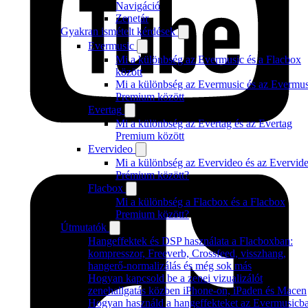
Navigáció
Zenetár
Gyakran ismételt kérdések
Evermusic
Mi a különbség az Evermusic és a Flacbox
között
Mi a különbség az Evermusic és az Evermus
Premium között
Evertag
Mi a különbség az Evertag és az Evertag
Premium között
Evervideo
Mi a különbség az Evervideo és az Evervid
Prémium között?
Flacbox
Mi a különbség a Flacbox és a Flacbox
Premium között?
Útmutatók
Hangeffektek és DSP használata a Flacboxban:
kompresszor, Freeverb, Crossfeed, visszhang,
hangerő-normalizálás és még sok más
Hogyan kapcsold be a zenei vizualizálót
zenehallgatás közben iPhone-on, iPaden és Macen
Hogyan használd a hangeffekteket az Evermusicb