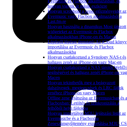
Evermusic és Flacbox alkalmazásban, és
hogyan vigyük át másik eszközre
Hogyan scrobbold a zenei előzményeidet az
Evermusic vagy Flacbox alkalmazásból a
Last.fm-re
Hogyan használja a dinamikus Most játszott
widgeteket az Evermusic és Flacbox
alkalmazásokban iPhone-on és Macen
Lépésről lépésre útmutató: Az iCloud könyv
importálása az Evermusic és Flacbox
alkalmazásokba
Hogyan csatlakoztasd a Synology NAS-t és
hallgass zenét az iPhone-on vagy Mac-en
Hogyan csatlakoztasd a NAS tárolót Web
segítségével és hallgass zenét iPhone-on va
Macen
Hogyan tekinthetők meg a beágyazott
dalszövegek, megjegyzések és LRC fájlok
zenéhez iPhone-on vagy Macen
Offline zene lejátszása az Evermusicban és 
Flacboxban: Letöltés és szinkronizálás a
felhőből helyi fájlokba
Hogyan importáljon M3U lejátszási listát az
Evermusicbe és a Flacboxba
Zeneszámgyűjtemény exportálása M3U, C