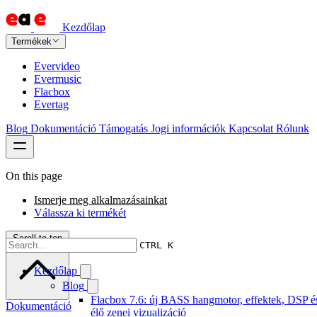
Kezdőlap
Termékek
Evervideo
Evermusic
Flacbox
Evertag
Blog
Dokumentáció
Támogatás
Jogi információk
Kapcsolat
Rólunk
On this page
Ismerje meg alkalmazásainkat
Válassza ki termékét
Scroll to top
CTRL K
Kezdőlap
Blog
Flacbox 7.6: új BASS hangmotor, effektek, DSP é
Dokumentáció
élő zenei vizualizáció