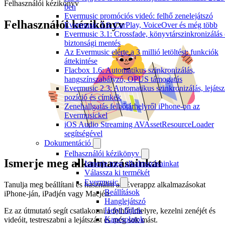
Felhasználói kézikönyv
ben
Evermusic promóciós videó: felhő zenelejátszó
Felhasználói kézikönyv
Evermusic 3.6: CarPlay, VoiceOver és még több
Evermusic 3.1: Crossfade, könyvtárszinkronizálás 
biztonsági mentés
Az Evermusic elérte a 3 millió letöltést: funkciók
áttekintése
Flacbox 1.6: Automatikus szinkronizálás,
hangszínszabályzó, OPUS támogatás
Evermusic 2.3: Automatikus szinkronizálás, lejátsz
pozíció és címkék
Zenehallgatás felhőtárhelyről iPhone-on az
Evermusickel
iOS Audio Streaming AVAssetResourceLoader
segítségével
Dokumentáció
Felhasználói kézikönyv
Ismerje meg alkalmazásainkat
Ismerje meg alkalmazásainkat
Válassza ki termékét
Evermusic
Tanulja meg beállítani és használni az Everappz alkalmazásokat
Beállítások
iPhone-ján, iPadjén vagy Macjén.
Hanglejátszó
Helyi fájlok
Ez az útmutató segít csatlakozni a felhőtárhelyre, kezelni zenéjét és
Kapcsolatok
videóit, testreszabni a lejátszást és még sok mást.